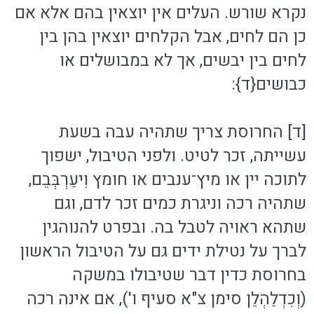
נקרא שורש. העלים אין יוצאין בהם אלא אם
כן הם לחים, אבל הקלחים יוצאין בהן בין
לחים בין יבשים, אך לא במבושלים או
כבושים{ד}:
[ד] החרוסת צריך שתהיה עבה בשעת
עשייתה, זכר לטיט. ולפני הטיבול, ישפוך
לתוכה יין או מיץ־ענבים או חומץ וִיעַרְבְּבֵם,
שתהיה רכה וניגרת כמים זכר לדם, וגם
שתהא ראויה לטבל בה. ובפרט להנוהגין
לברך על נטילת ידים גם על הטיבול הראשון
בחרוסת כדין דבר שטיבולו במשקה
(וְכִדְלַהְלַן סימן צ"א סעיף ו'), אם אינה רכה