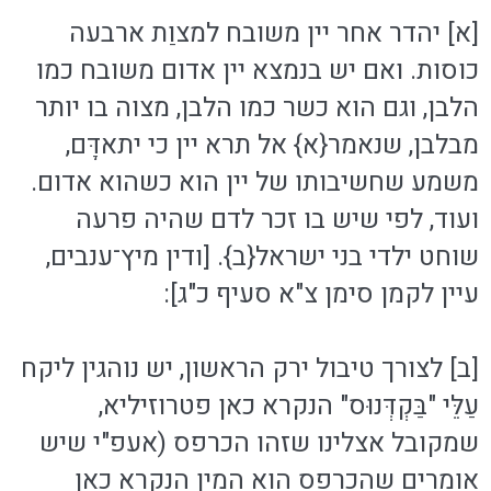
[א] יהדר אחר יין משובח למצוַת ארבעה
כוסות. ואם יש בנמצא יין אדום משובח כמו
הלבן, וגם הוא כשר כמו הלבן, מצוה בו יותר
מבלבן, שנאמר{א} אל תרא יין כי יתאדָּם,
משמע שחשיבותו של יין הוא כשהוא אדום.
ועוד, לפי שיש בו זכר לדם שהיה פרעה
שוחט ילדי בני ישראל{ב}. [ודין מיץ־ענבים,
עיין לקמן סימן צ"א סעיף כ"ג]:
[ב] לצורך טיבול ירק הראשון, יש נוהגין ליקח
עַלֵּי "בַּקְדְּנוּס" הנקרא כאן פטרוזיליא,
שמקובל אצלינו שזהו הכרפס (אעפ"י שיש
אומרים שהכרפס הוא המין הנקרא כאן