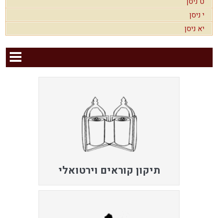
ט ניסן
י ניסן
יא ניסן
תיקון קוראים וירטואלי