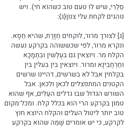
סֵלֵרִי, שיש לו טעם טוב כשהוא חי). ויש
נוהגים לקחת עלי צנון{ג}:
[ג] לצורך מרור, לוקחים חַזֶּרֶת, שהיא חַסָא.
ונקרא מרור, לפי שכששוהה בקרקע נעשה
הקלח מר. ויוצאין גם בעֻלְשין ובתְמָכָא
וחַרְחֲבִינָא ומרור. ויוצאין בין בעלין בין
בקלחין אבל לא בשרשים, דהיינו שרשים
הקטנים המתפצלים לכאן ולכאן. אבל
השורש הגדול שבו גדלים העַלִּים, אף שהוא
טמון בקרקע הרי הוא בכלל קלח. ומכל־מקום
טוב יותר ליטול העלים והקלח היוצא חוץ
לקרקע, כי יש אומרים שֶׁמַּה שהוא בקרקע