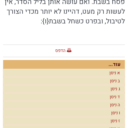
פסח בשבת. ואם עושה אותן בליל הסדר, אין
לעשות רק מעט, דהיינו לא יותר מכדי הצורך
לטיבול, ובפרט כשחל בשבת{ו}:
הדפס
עוד...
א ניסן
ב ניסן
ג ניסן
ד ניסן
ה ניסן
ו ניסן
ז ניסן