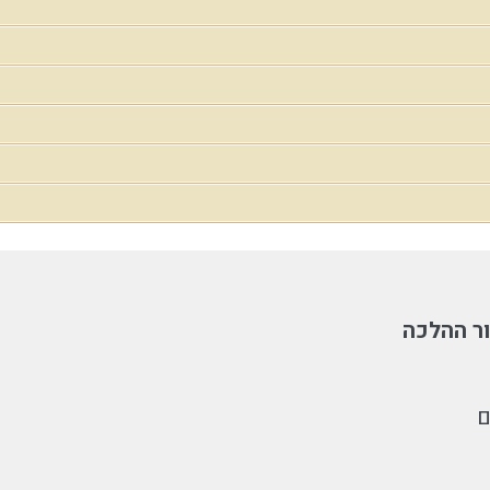
ר ההלכה
ם