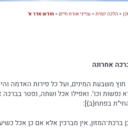
כן
>
הלכה יומית
>
ענייני אורח חיים
>
חודש אדר א'
ברכה אחרונה
 חוץ משבעת המינים, ועל כל פירות האדמה והירק
 נפשות וכו'. ואפילו אכל ושתה, נפטר בברכה 
החי"ת בפתח{ב}]:
ן ברכת־המזון, אין מברכין אלא אם כן אכל כשיעו