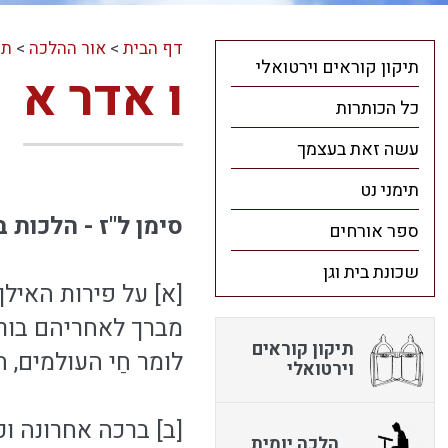
דף הבית
>
אור ההלכה
>
תו
תיקון קוראים וירטואלי
ו אדר א
כל הכותרות
עשה זאת בעצמך
תימני נט
סימן ל"ז - הלכות 
ספר אורחים
שכונת בית וגן
[א] על פירות האילן
מברך לאחריהם בורא
תיקון קוראים
לומר חַי העולמים, 
וירטואלי
[ב] ברכה אחרונה וכ
הלכה יומית