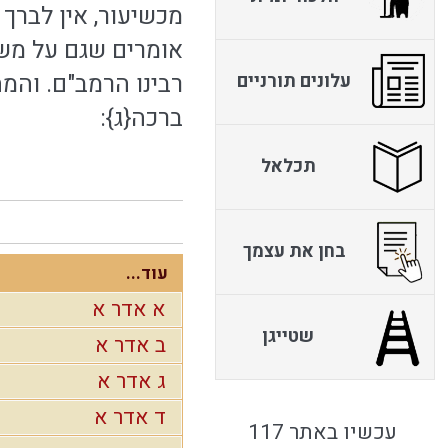
מכשיעור, אין לברך 
אומרים שגם על משק
רבינו הרמב"ם. והמ
עלונים תורניים
ברכה{ג}:
תכלאל
בחן את עצמך
עוד...
א אדר א
שטייגן
ב אדר א
ג אדר א
ד אדר א
עכשיו באתר 117