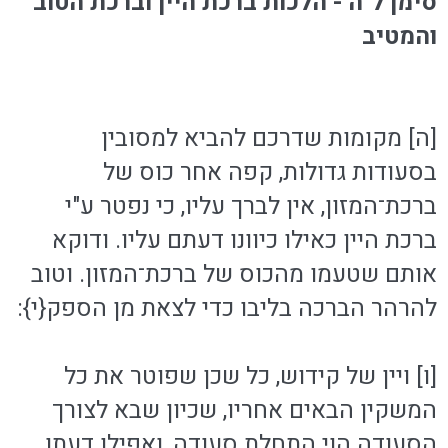
סימן ל"ה - הלכות ברכת היין וברכת הטוב
והמטיב
[ה] מקומות שדרכם להביא למסובין
בסעודות גדולות, קפה אחר כוס של
ברכת־המזון, אין לברך עליו, כי נפטר ע"י
ברכת היין כאילו כיוונו דעתם עליו. ודוקא
אותם שטעמו מהכוס של ברכת־המזון. וטוב
להרהר הברכה בליבו כדי לצאת מן הספק{י}:
[ו] ויין של קידוש, כל שכן שפוטר את כל
המשקין הבאים אחריו, שכיון שבא לצורך
הסעודה הוי התחלת סעודה, ואפילו דעתו