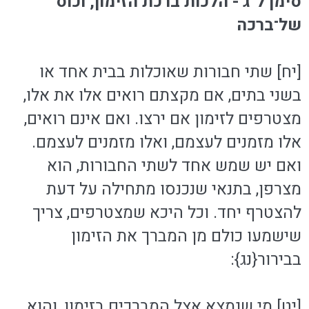
סימן ל"ג - הלכות ברכת הזימון, וכוס
של־ברכה
[יח] שתי חבורות שאוכלות בבית אחד או
בשני בתים, אם מקצתם רואים אלו את אלו,
מצטרפים לזימון אם ירצו. ואם אינם רואים,
אלו מזמנים לעצמם, ואלו מזמנים לעצמם.
ואם יש שמש אחד לשתי החבורות, הוא
מצרפן, בתנאי שנכנסו מתחילה על דעת
להצטרף יחד. וכל היכא שמצטרפים, צריך
שישמעו כולם מן המברך את הזימון
בבירור{נג}:
[יט] מי שנמצא אצל המברכים בזימון, והוא