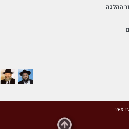
ר ההלכה
ם
יד מאיר