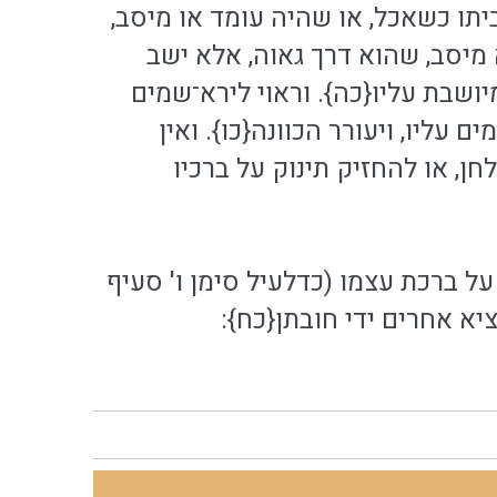
וך ביתו כשאכל, או שהיה עומד או מיסב,
א מיסב, שהוא דרך גאוה, אלא ישב
ושבת עליו{כה}. וראוי לירא־שמים
 עליו, ויעורר הכוונה{כו}. ואין
, או להחזיק תינוק על ברכיו
ל ברכת עצמו (כדלעיל סימן ו' סעיף
ציא אחרים ידי חובתן{כח}: