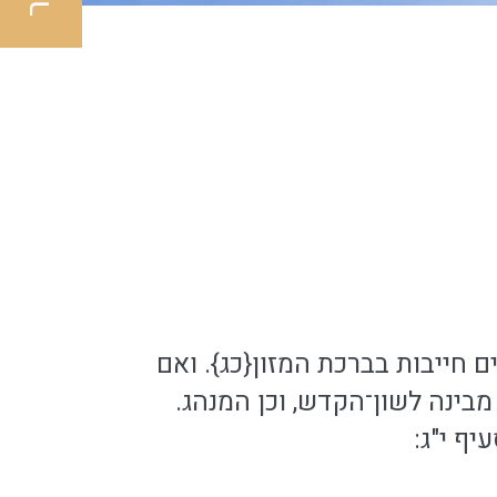
ם חייבות בברכת המזון{כג}. ואם
בינה לשון־הקדש, וכן המנהג.
ף י"ג: