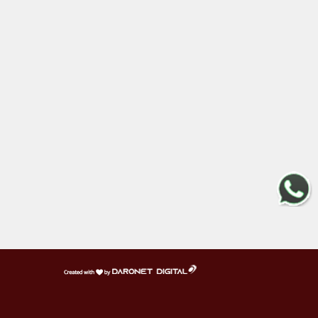
דרונט
דיגיטל
-