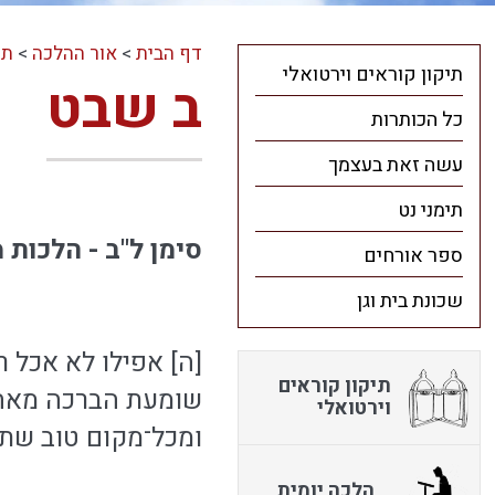
דף הבית
>
אור ההלכה
>
תו
תיקון קוראים וירטואלי
ב שבט
כל הכותרות
עשה זאת בעצמך
תימני נט
סימן ל"ב - הלכות 
ספר אורחים
שכונת בית וגן
[ה] אפילו לא אכל ר
תיקון קוראים
שומעת הברכה מאחר,
וירטואלי
ומכל־מקום טוב שתחז
הלכה יומית