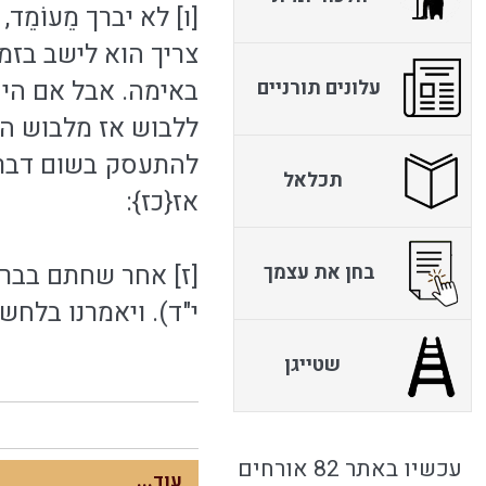
[ו] לא יברך מֵעוֹמֵד
צריך הוא לישב בזמן
באימה. אבל אם היה
עלונים תורניים
ללבוש אז מלבוש העלי
להתעסק בשום דבר ב
תכלאל
אז{כז}:
[ז] אחר שחתם בברכ
בחן את עצמך
י"ד). ויאמרנו בלחש
שטייגן
עכשיו באתר 82 אורחים
עוד...