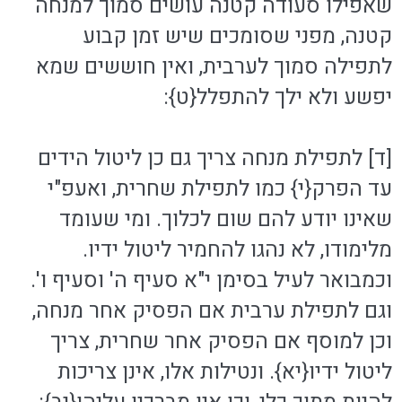
שאפילו סעודה קטנה עושים סמוך למנחה
קטנה, מפני שסומכים שיש זמן קבוע
לתפילה סמוך לערבית, ואין חוששים שמא
יפשע ולא ילך להתפלל{ט}:
[ד] לתפילת מנחה צריך גם כן ליטול הידים
עד הפרק{י} כמו לתפילת שחרית, ואעפ"י
שאינו יודע להם שום לכלוך. ומי שעומד
מלימודו, לא נהגו להחמיר ליטול ידיו.
וכמבואר לעיל בסימן י"א סעיף ה' וסעיף ו'.
וגם לתפילת ערבית אם הפסיק אחר מנחה,
וכן למוסף אם הפסיק אחר שחרית, צריך
ליטול ידיו{יא}. ונטילות אלו, אינן צריכות