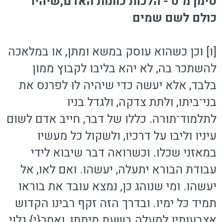
סימן מ"ט - הלכות כוונות האדם,שיהיו
כולם לשם שמים
[ו] וכן כשהוא עוסק במשא ומתן, או במלאכה
להשתכר בה, לא יהא בליבו לקבוץ ממון
בלבד, אלא יעשה כדי שיהיה לו לפרנס את
בני־ביתו, ולתת צדקה, ולגדל בניו
לתלמוד־תורה. כללו של דבר, חייב אדם לשום
עיניו וליבו על דרכיו, ולשקול כל מעשיו
במאזני שכלו. וכשרואה דבר שיבוא לידי
עבודת הבורא יתעלה, יעשהו. ואם לאו, אל
יעשהו. ומי שנוהג כן, נמצא עובד את בוראו
תמיד כל ימיו. ובדרך הזה זקף רבינו הקדוש
אצבעותיו למעלה בשעת מיתתו, ואמר{י} גלוי