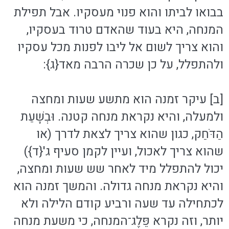
בבואו לביתו והוא פנוי מעסקיו. אבל תפילת
המנחה, היא בעוד שהאדם טרוד בעסקיו,
והוא צריך לשום אל ליבו לפנות מכל עסקיו
ולהתפלל, על כן שכרה הרבה מאד{ג}:
[ב] עיקר זמנה הוא מתשע שעות ומחצה
ולמעלה, והיא נקראת מנחה קטנה. וּבְשָׁעַת
הַדֹּחַק, כגון שהוא צריך לצאת לדרך (או
שהוא צריך לאכול, ועיין לקמן סעיף ג'{ד})
יכול להתפלל מיד לאחר שש שעות ומחצה,
והיא נקראת מנחה גדולה. והמשך זמנה הוא
לכתחילה עד שעה ורביע קודם הלילה ולא
יותר, וזה נקרא פֵּלֶג־המנחה, כי משעת מנחה