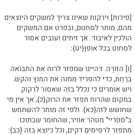
[פירות] וירקות שאינו צריך למשקים היוצאים
מהם, מותר לסחטם, ובפרט אם המשקים
הולכין לאיבוד. אך זיתים וענבים אסור
לסחוט בכל אופן{יט}:
[ו] הזוֹרֶה. דהיינו שמפזר לרוח את התבואה
ברַחַת, כדי להפריד ממנה את המוץ והקש.
ויש אומרים כי נכלל בזה שאסור לרקוק
במקום שהרוח תפזר את הרוק{כ}, אך אין מי
שחושש לזה{כא}. ולפי זה מותר להשתמש
ב"ספריי" מטהר אוויר, שהחומר שבתוכו
מתפזר לרסיסים דקים, וכל כיוצא בזה {כב}: