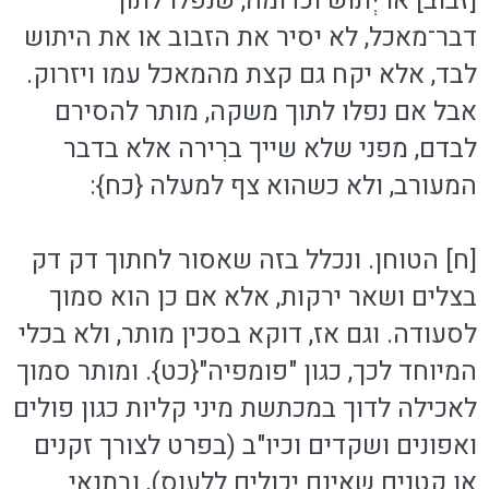
[זבוב] או יְתוש וכדומה, שנפלו לתוך
דבר־מאכל, לא יסיר את הזבוב או את היתוש
לבד, אלא יקח גם קצת מהמאכל עמו ויזרוק.
אבל אם נפלו לתוך משקה, מותר להסירם
לבדם, מפני שלא שייך ברִירה אלא בדבר
המעורב, ולא כשהוא צף למעלה {כח}:
[ח] הטוחן. ונכלל בזה שאסור לחתוך דק דק
בצלים ושאר ירקות, אלא אם כן הוא סמוך
לסעודה. וגם אז, דוקא בסכין מותר, ולא בכלי
המיוחד לכך, כגון "פומפיה"{כט}. ומותר סמוך
לאכילה לדוך במכתשת מיני קליות כגון פולים
ואפונים ושקדים וכיו"ב (בפרט לצורך זקנים
או קטנים שאינם יכולים ללעוס), ובתנאי