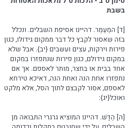
סימן ס"ב - הלכות ט"ל מלאכות האסורות
בשבת
[ד] המְעַמֵּר. דהיינו אסיפת השבלים. ונכלל
בזה שאסור לקבץ כל דבר ממקום גידולו, כגון
פירות וירקות, עצים ועשבים {יב}. אבל שלא
במקום גידולם, כגון פירות שנתפזרו במקום
אחד בבית או בחצר, מותר לאספם. אך אם
נתפזרו אחת הנה ואחת הנה, דאיכא טירחא
לאספם, אסור לקבצם לתוך הסל, אלא מלקט
ואוכל{יג}:
[ה] הַדָּשׁ. דהיינו המוציא גרגרי התבואה מן
השבלים, על ידי שחובטם במקלות וכדומה.