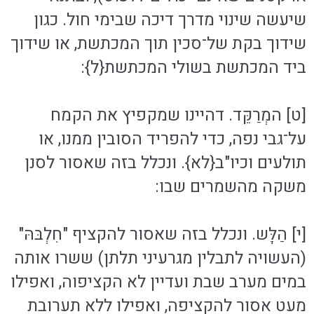
שיעשה שינוי מדרך דיכה שבימי חול. כגון
שידוך בקת של־סכין תוך המכתשת, או שידוך
ביד המכתשת בשולי המכתשת{ל}:
[ט] המְרַקֵּד. דהיינו שמקפיץ את הקמח
על־גבי נפה, כדי להפריד הסובין ממנו, או
תולעים וכיו"ב{לא}. ונכלל בזה שאסור לסנן
משקה מהשמרים שבו:
[י] הַלָּש. ונכלל בזה שאסור להקציף "חִלְבּהּ"
(העשויה לתבלין מגרעיני תלתן) ששרו אותה
במים מערב שבת ועדיין לא הקציפוה, ואפילו
מעט אסור להקציפה, ואפילו ללא תערובת