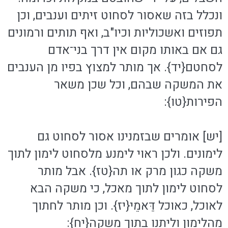
ונכלל בזה שאסור לסחוט זיתים וענבים, וכן
תפוזים ואשכוליות וכיו"ב, ואף תותים ורמונים
גם אם באותו מקום אין דרך בני־אדם
לסחטם{יד}. אך מותר למצוץ בפיו מן הענבים
את המשקה שבהם, וכל שכן משאר
הפירות{טו}:
[יש] אומרים שבזמנינו אסור לסחוט גם
לימונים. ולכן ראוי לימנע מלסחוט לימון לתוך
משקה כגון מרק או תה{טז}. אבל מותר
לסחוט לימון לתוך מאכל, כי משקה הבא
לאוכל, כאוכל דַּאמֵי{יז}. וכן מותר לחתוך
מהלימון וליתנו בתוך משקה{יח}: