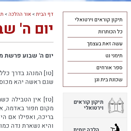
דף הבית
>
אור ההלכה
>
תו
תיקון קוראים וירטואלי
יום ה' ש
כל הכותרות
עשה זאת בעצמך
יום ה' שבוע פרשת מש
תימני נט
ספר אורחים
[טו] המנהג בדרך כלל
שכונת בית וגן
שגם ראשה יהא מכוסה 
[טז] אין הטבילה כשרה
תיקון קוראים
מקום חפור באדמה, או
וירטואלי
בריכה, ואפילו אם הי
והיא נשארת נדה כמו ש
הלכה יומית