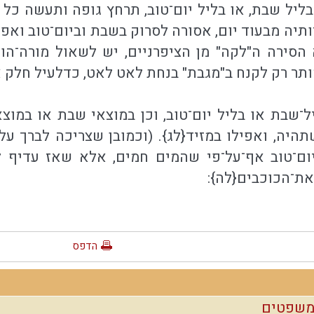
ליל שבת, או בליל יום־טוב, תרחץ גופה ותעשה כל
ותיה מבעוד יום, אסורה לסרוק בשבת וביום־טוב ואפ
א הסירה ה"לקה" מן הציפרניים, יש לשאול מורה־ה
תר רק לקנח ב"מגבת" בנחת לאט לאט, כדלעיל חלק או
ל־שבת או בליל יום־טוב, וכן במוצאי שבת או במוצא
היה, ואפילו במזיד{לג}. (וכמובן שצריכה לברך על 
ום־טוב אף־על־פי שהמים חמים, אלא שאז עדיף לה
ת־הכוכבים{לה}:
הדפס
 משפטים