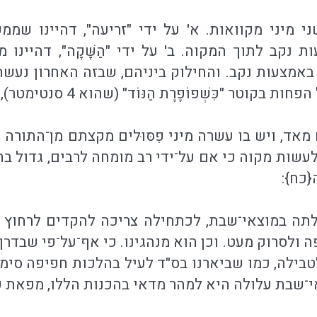
שני מיני מקוואות. א' על ידי "זריעה", דהיינו ש
 נקב לתוך המקוה. ב' על ידי "הַשָּׁקָה", דהיינו
באמצעות נקב. והחילוק ביניהם, שבזה האחרון נעש
ְׁפוֹפֶרֶת הַנּוֹד" (שהוא 4 סנטימטר), והנקב צריך להיות מלא מים{כז}:
ם מאד, ויש בו עשרה מיני פִסּוּלים מקצתם מן־התור
לעשות מקוה כי אם על־ידי רב מומחה לרבים, גדול ב
{כח}:
תה במוצאי־שבת, לכתחילה צריכה להקדים לרחוץ ג
ה ולסרוק מעט. וכן הוא מנהגינו. כי אף־על־פי שבדר
בילה, כמו שביארנו בס"ד לעיל בהלכות חפיפה סימן 
י־שבת עלולה היא למהר מדאי בהכנות הללו, מפאת קו