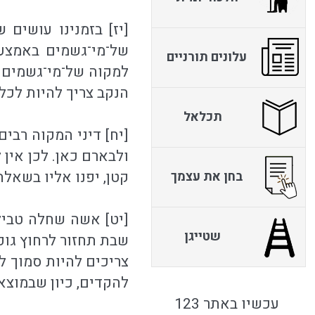
[יז] בזמנינו עושים 
של־מי־גשמים באמצעות
עלונים תורניים
למקוה של־מי־גשמים 
הנקב צריך להיות לכל הפחות בקוטר "כִּש
תכלאל
[יח] דיני המקוה רבי
ולבארם כאן. לכן אין 
קטן, יפנו אליו בשאלה
בחן את עצמך
[יט] אשה שחלה טביל
שטייגן
שבת תחזור לרחוץ גופ
צריכים להיות סמוך לט
להקדים, כיון שבמוצא
עכשיו באתר 123