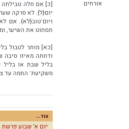
אורחים
[כ] אם חלה טבילתה ב
יום{ל}. לא סרקה שער
ויום־טוב{לא}. אם ל
תסחוט את השיער, ומו
[כא] מותר לטבול בלי
ודחתה מאיזו סיבה שת
בליל שבת או בליל י
משקיעת־ החמה עד צא
עוד...
יום א' שבוע פרשת