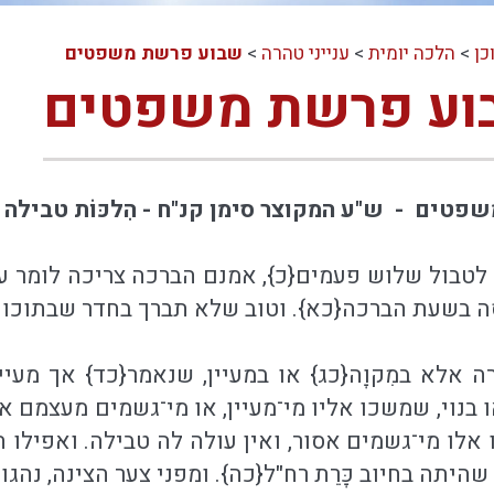
כן
>
הלכה יומית
>
ענייני טהרה
>
שבוע פרשת משפטים
בוע פרשת משפטים
פטים - ש"ע המקוצר סימן קנ"ח - הִלכּוֹת טבילה ו
 לטבול שלוש פעמים{כ}, אמנם הברכה צריכה לומר ע
בשעת הברכה{כא}. וטוב שלא תברך בחדר שבתוכו המ
 אלא במִקוָה{כג} או במעיין, שנאמר{כד} אך מעיין ו
 בנוי, שמשכו אליו מי־מעיין, או מי־גשמים מעצמם 
ו אלו מי־גשמים אסור, ואין עולה לה טבילה. ואפילו
היתה בחיוב כָּרֵת רח"ל{כה}. ומפני צער הצינה, נה