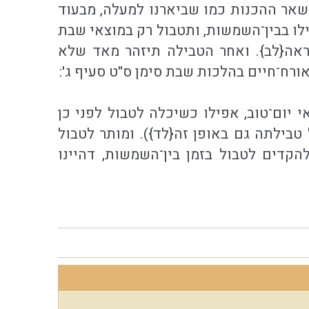
 שאר ההכנות כמו שביארנו למעלה, מבעוד
ילו בבין־השמשות, ותטבול רק במוצאי שבת
וראה{לב}. ואחר הטבילה תיזהר מאד שלא
רח־חיים בהלכות שבת סימן ס"ט סעיף ג':
י יום־טוב, אפילו כשיכלה לטבול לפני כן
טבילתה גם באופן זה{לד}). ומותר לטבול
קדים לטבול בזמן בין־השמשות, דהיינו