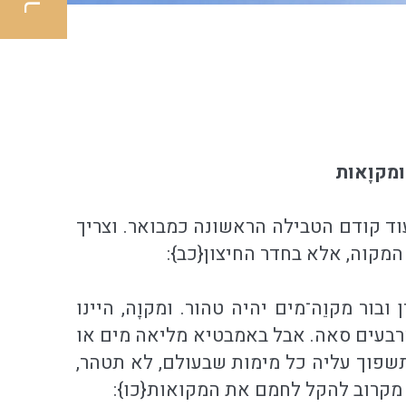
מקוָאות
וד קודם הטבילה הראשונה כמבואר. וצריך
קוה, אלא בחדר החיצון{כב}:
בור מקוֵה־מים יהיה טהור. ומקוָה, היינו
ארבעים סאה. אבל באמבטיא מליאה מים או
 תשפוך עליה כל מימות שבעולם, לא תטהר,
גו מקרוב להקל לחמם את המקואות{כו}: