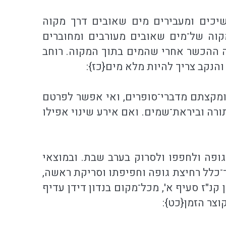
ממשיכים ומעבירים מים שאובים דרך מקוה
 מקוה של־מים שאובים מעורבים ומחוברים
ה ההכשר אחרי שהמים בתוך המקוה. רוחב
ה ומקצתם מדברי־סופרים, ואי אפשר לפרטם
תורה וביראת־שמים. ואם אירע שינוי אפילו
ופה ולחפפו ולסרוק בערב שבת. ובמוצאי
ך־כלל רחיצת גופה וחפיפתו וסריקת ראשה,
קנ"ז סעיף א', מכל־מקום בנדון דידן עדיף
צר הזמן{כט}: