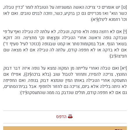
[ט] יש אומרים כי צריכה האשה המשגיחה על הטובלת לומר "כדין טבלה,
כשר הוא" ואז מכריזים גם כן ברקיע, כשר, וזוכה לבנים טובים. ואם לאו
וכו' רחמנא ליצלן{יא}:
[י] אם לא רחצה גופה ולא סרקה, וטבלה, לא עלתה לה טבילה ואף־על־פי
שבדקה גופה וראשה אחרי הטבילה וּמְצָאַתּוּ נקי מחציצה. וזה דוקא
בשאר הגוף. אבל במקומות־סתר או קמט שבגופה (כנזכר לעיל סעיף ד')
אם לא בדקה או לא חפפה קודם, עלתה לה טבילה אם לא מצאה שם
חציצה{יב}:
[יא] ואם טבלה ואחרי עלייתה מן המקוה נמצא על גופה איזה דבר דבוק
החוצץ, צריכה להסירו, ותחזור לטבול שוב (בלא ברכה{יג}), אפילו אם
התעסקה אחרי הטבילה באותו המין שנמצא דבוק בגופה. ואם החפיפה
לא היתה בלילה אלא ביום, צריכה גם לחזור ולחפוף. אבל בבית־הסתרים,
גם אם לא חפפה קודם, תולים שנדבק בה ממה שהתעסקה{יד}:
הדפס