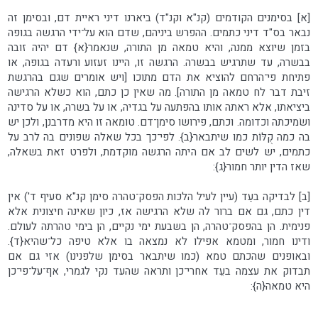
[א] בסימנים הקודמים (קנ"א וקנ"ד) ביארנו דיני ראיית דם, ובסימן זה
נבאר בס"ד דיני כתמים. ההפרש ביניהם, שדם הוא על־ידי הרגשה בגופה
בזמן שיוצא ממנה, והיא טמאה מן התורה, שנאמר{א} דם יהיה זובה
בבשרה, עד שתרגיש בבשרה. הרגשה זו, היינו זעזוע ורעדה בגופה, או
פתיחת פי־הרחם להוציא את הדם מתוכו [ויש אומרים שגם בהרגשת
זיבת דבר לח טמאה מן התורה]. מה שאין כן כתם, הוא כשלא הרגישה
ביציאתו, אלא ראתה אותו בהפתעה על בגדיה, או על בשרה, או על סדינה
ושׂמיכתה וכדומה. וכתם, פירושו סימן־דם. טומאה זו היא מדרבנן, ולכן יש
בה כמה קֻלּוֹת כמו שיתבאר{ב}. לפי־כך בכל שאלה שפונים בה לרב על
כתמים, יש לשים לב אם היתה הרגשה מוקדמת, ולפרט זאת בשאלה,
שאז הדין יותר חמור{ג}:
[ב] לבדיקה בעֵד (עיין לעיל הלכות הפסק־טהרה סימן קנ"א סעיף ד') אין
דין כתם, גם אם ברור לה שלא הרגישה אז, כיון שאינה חיצונית אלא
פנימית. הן בהפסק־טהרה, הן בשבעת ימי נקיים, הן בימי טהרתה לעולם.
ודינו חמור, ומטמא אפילו לא נמצאה בו אלא טיפה כל־שהיא{ד}.
ובאופנים שהכתם טמא (כמו שיתבאר בסימן שלפנינו) אזי גם אם
תבדוק את עצמה בעֵד אחרי־כן ותראה שהעד נקי לגמרי, אף־על־פי־כן
היא טמאה{ה}: