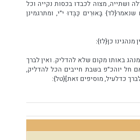
כילה ושתייה, מצוה לכבדו בכסות נקייה וכל
{לד} בָּאוּרִים כַּבְּדוּ י"י, ומתרגמינן
מנהגינו כן{לז}:
המנהג באותו מקום שלא להדליק. ואין לברך
אם חל יוהכ"פ בשבת חייבים הכל להדליק,
 לברך כדלעיל, מוסיפים זאת]{טל}: