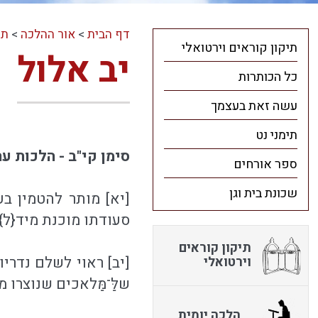
דף הבית
>
אור ההלכה
>
תו
תיקון קוראים וירטואלי
יב אלול
כל הכותרות
עשה זאת בעצמך
תימני נט
סימן קי"ב - הלכות ע
ספר אורחים
שכונת בית וגן
[יא] מותר להטמין ב
סעודתו מוכנת מיד{ל}:
תיקון קוראים
[יב] ראוי לשלם נדריו
וירטואלי
שלַּ־מַּלאכים שנוצרו מ
הלכה יומית