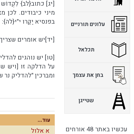
[יג] כתוב{לב} לִקְדוֹ
מיני כיבודים. לכן מצי
בפנסיא יַקַּרו י"י{לה}:
עלונים תורניים
[יד]יש אומרים שצריך 
תכלאל
[טו] יש נוהגים להדלי
על הדלקה זו [ויש שנ
ומברכין "להדליק נר של
בחן את עצמך
שטייגן
עוד...
עכשיו באתר 48 אורחים
א אלול