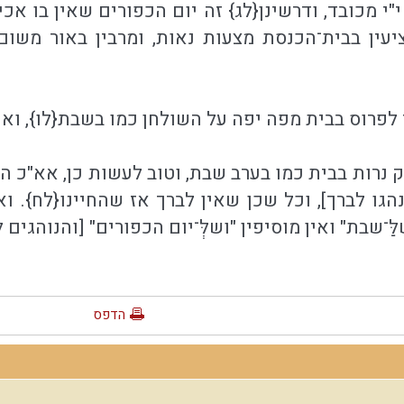
ש י"י מכובד, ודרשינן{לג} זה יום הכפורים שאין בו א
עין בבית־הכנסת מצעות נאות, ומרבין באור משום שנאמר
לפרוס בבית מפה יפה על השולחן כמו בשבת{לו}, ואין 
ק נרות בבית כמו בערב שבת, וטוב לעשות כן, אא"כ 
הגו לברך], וכל שכן שאין לברך אז שהחיינו{לח}. ו
ַּ־שבת" ואין מוסיפין "ושלְּ־יום הכפורים" [והנוהגים
הדפס