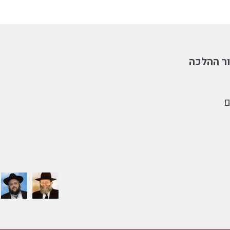
ר ההלכה
ם