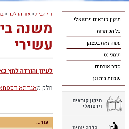
דף הבית
>
אור ההלכה
>
בח
תיקון קוראים וירטואלי
משנה ביד
כל הכותרות
עשירי
עשה זאת בעצמך
תימני נט
ספר אורחים
לעיון והורדה לחץ כא
שכונת בית וגן
חלק מ
אגדתא דפסחא 
תיקון קוראים
וירטואלי
עוד...
הלכה יומית