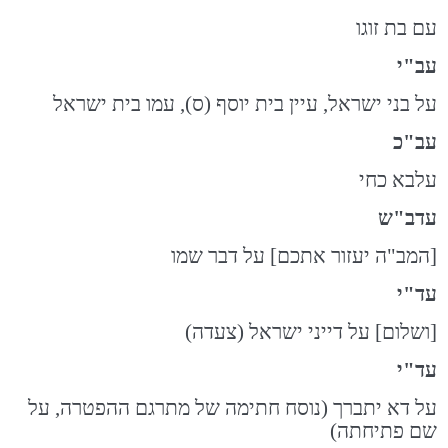
עם בת זוגו
עב"י
על בני ישראל, עיין בית יוסף (ס), עמו בית ישראל
עב"כ
עלבא כחי
עדב"ש
[המב"ה יעזור אתכם] על דבר שמו
עד"י
[ושלום] על דייני ישראל (צעדה)
עד"י
על דא יתברך (נוסח חתימה של מתרגם ההפטרה, על
שם פתיחתה)