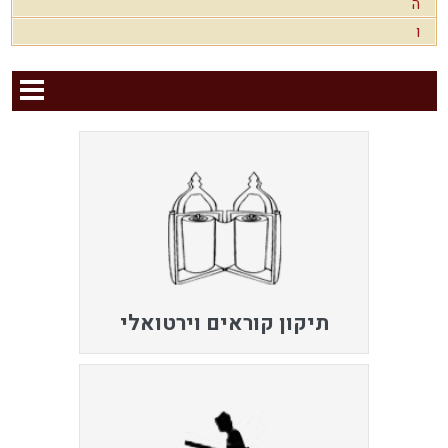
ה
ו
תיקון קוראים וירטואלי