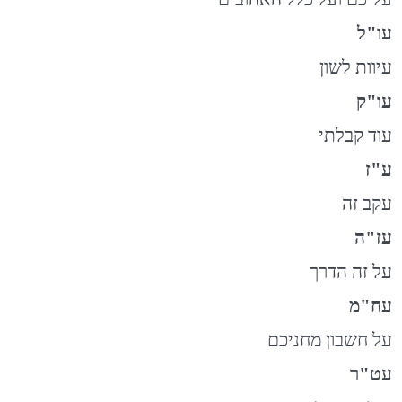
עו"ל
עיוות לשון
עו"ק
עוד קבלתי
ע"ז
עקב זה
עז"ה
על זה הדרך
עח"מ
על חשבון מחניכם
עט"ר