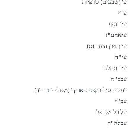
ע' (שבעים) טרפיות
ע"י
עין יוסף
עיאהע"ז
עיין אבן העזר (ס)
עי"ת
עיר תהלה
עכב"ה
"עיני כסיל בקצה הארץ" (משלי י"ז, כ"ד)
עכ"י
על כל ישראל
עכלה"ק