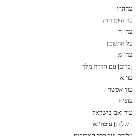
עהה"ז
עד היום הזה
עה"ח
על החשבון
עה"מ
[ברוב] עם הדרת מלך
עו"א
עוד אפשר
עוב"י
עיר ואם בישראל
[ושלום]
עוכה"א
עליכם ועל כלל האהובים