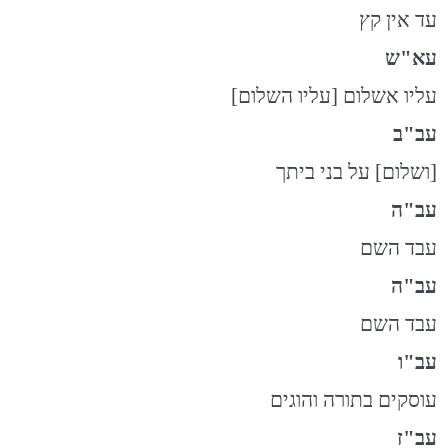
עד אין קץ
עא"ש
עליו אשלום [עליו השלום]
עב"ב
[ושלום] על בני ביתך
עב"ה
עבד השם
עב"ה
עבד השם
עב"ו
עוסקים בתורה והוגים
עב"ז