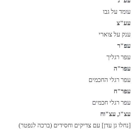
עע"ג
עומד על גבו
עע"צ
ענק על צוארי
עפ"ר
עפר רגליך
עפר"ה
עפר רגלי החכמים
עפר"ח
עפר רגלי חכמים
עצ"ו, עצ"וח
[נחלו גן עדן] עם צדיקים וחסידים (ברכה לנפטר)