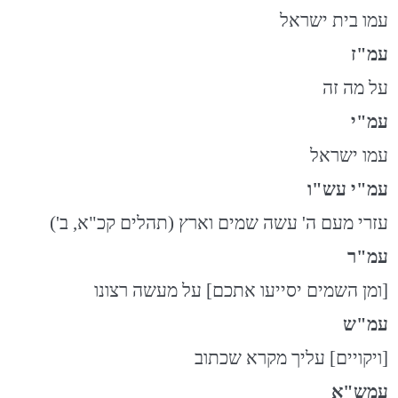
עמו בית ישראל
עמ"ז
על מה זה
עמ"י
עמו ישראל
עמ"י עש"ו
עזרי מעם ה' עשה שמים וארץ (תהלים קכ"א, ב')
עמ"ר
[ומן השמים יסייעו אתכם] על מעשה רצונו
עמ"ש
[ויקויים] עליך מקרא שכתוב
עמש"א