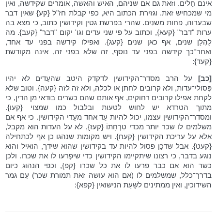
אינם חָלים. וזאת גם אם שניהם, האיש והאשה, אומרים שקידשהּ, ואין
מי שמכחיש זאת. וגזירת הכתוב היא, כפי קבלת חז"ל {קע} שאין דבר
שבערוה, פחות משנַיִם. שהרי בפרשת גטין וקידושין כתוב, כי מצא בה
ערות "דבר" {קעא}, וכתוב על פי שני עדים וגו' יקום "דבר" {קעב}. מה
לַהְלַן שניִם, אף כאן שניִם {קעג}. ואפילו קידשה בפני עד אחד,
ואחר־כך קידשה בפני עד נוסף, זה שלא בפני זה, אינה מקודשת
{קעד}:
[כב]
על הרב מסדר־הקידושין לדקדק היטב שהעֵדים לא יהיו
פְּסולי־עדות, ולא קרובים לחתן או לכלה, ולא זה לזה {קעה}. וטוב שלא
לקחת אפילו קרובים רחוקים, אף אותם שהם כשרים בודאי מן הדין, כי
מתוך הטרדא יש לחוש לטעות ובלבול כמו שמצוי {קעו}.
ומסדר־הקידושין עצמו, יכול להיות עֵד אחד מעֵדי הקידושין. כי אף אם
משלמים לו שכר יותר מכדי טִרְחָתוֹ {קעז}, לא על העדות הוא מקבל,
אלא על עריכת הקידושין {קעח}. ויש מקומות שנהגו כן אף לכתחילה
{קעט}. אבל שדכָן פסול להיות עד בקידושין שהוא שידך, הואיל והוא
נוגע בדבר, כי רצונו שיתקיימו הקידושין כדי שיפְרעו לו את שכרו. ולכן
כשר הוא אם כבר פרעו לו את כל שכרו {קפ}, וכפי הנהוג כיום
בדרך־כלל, שמשלמים לו (אם הוא עושה זאת תמורת שכר) עִם גמר
השידוכין, ואין ממתינים לשָׁעַת הנישואין {קפא}: