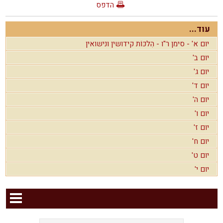
הדפס
עוד...
יום א' - סימן ר"ו - הִלכּוֹת קידושין ונישואין
יום ב'
יום ג'
יום ד'
יום ה'
יום ו'
יום ז'
יום ח'
יום ט'
יום י'