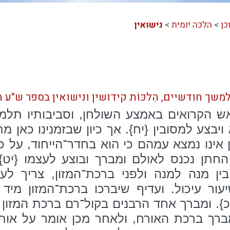
כן
>
הלכה יומית
>
נישואין
למשך חודשיים, הִלכּוֹת קידושין ונישואין בספר ש"ע 
 הקרואים באמצע השולחן, וסביבותיו תלמידי
 ויבצע למסובין {יח}. אך כיון שבזמנינו כאן
ן אינו נמצא עמהם כי הוא בחדר־הייחוד, על 
החתן נכנס לאולם ומברך ובוצע לעצמו {יט}.
ין מנה למנה ולפני ברכת־המזון, צריך לע
עור עיכול. ועדיף שיברכו ברכת־המזון מיד
 ומברך אחד הרבנים בקול־רם ברכת המזון על
מברך ברכת האורח, ולאחר מכן אומר על אות