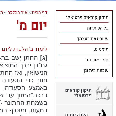
דף הבית
>
אור ההלכה
>
תו
תיקון קוראים וירטואלי
יום מ'
כל הכותרות
עשה זאת בעצמך
לימוד ב' הלכות ליום 
תימני נט
[ג]
החתן יֵשב בראש
ספר אורחים
גם־כן יברך המוציא
שכונת בית וגן
הנישואין, ואז החת
ותוך כדי הסעודה 
באמצע הסעודה, ב
תיקון קוראים
ברכת־המזון עד שי
וירטואלי
בשמחת החתונה {כ}.
במעונו. ומוסיף ה
הלכה יומית