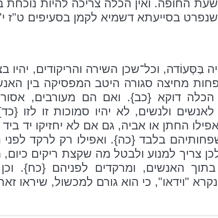
שעת החופה. ואין הכלה צריכה להיות נוכחת 
שנפרט בסייעתא דשמיא לקמן בסעיפים ט"ז י"ז,
בַּסְּעוֹדה, וכל־שכן השירה והריקודים, יהיו
פחות מחיצה סגורה היטב המפסיקה בין האנשי
 הכלה דוקא {כב}. ואם הם מעורבים, אסור
 לאנשים ולנשים, לא יהיו סמוכות זו לזו {כ
פילו החתן או אביה, גם אם לא יחזיקו יד ב
פחותיהם בלבד {כה}. ואפילו רק לרקד לפני הכל
 ולכן צריך למנוע ולבטל מה שקצת ריקים כיום
בתוך האנשים, ומרקדים לפניהם {כח}. וכן
א "וידאו", כי הוא גורם למכשול, שיראו זאת