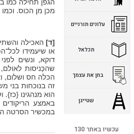
הגפן תחילה כמו ב
מכן מן הכוס. וכמו 
עלונים תורניים
[ד]
האכילה והשתייה 
תכלאל
או שיעמידו לכל־ה
דוקא, ונשים לפני
שהכְּניסות לאולם,
בחן את עצמך
הכלה חס ושלום, וא
זה בנוכחות בני מש
הוא מנהגינו {כז}.
שטייגן
באמצע הריקודים 
במכשיר הסרטה הנקר
עכשיו באתר 130