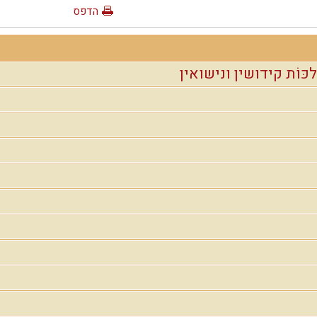
הדפס
ִלכּוֹת קידושין ונישואין