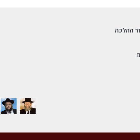
ר ההלכה
ם