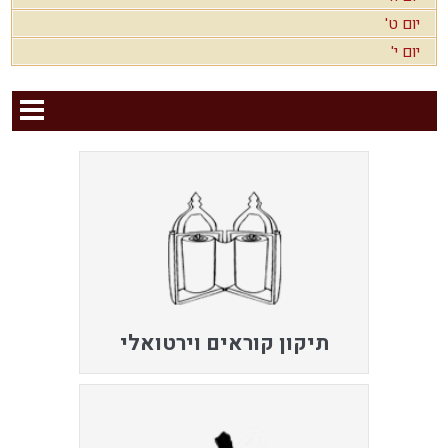
יום ט'
יום י'
תיקון קוראים וירטואלי