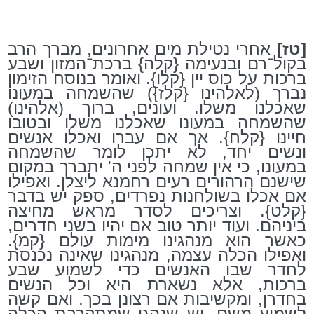
[טז]
אחרי נטילת מים אחרונים, מברך הרב
בקול־רם ובנעימה {קלה} ברכת־המזון ושבע
ברכות על כוס יין {קלו}. ואומר בנוסח הזימון
נברך (לאלהינו {קלז}) שהשמחה במעונו
שאכלנו משלו. ועונים, ברוך (אלהינו)
שהשמחה במעונו שאכלנו משלו ובטובו
חיינו {קלח}. אך אם עברו ואכלו אנשים
ונשים יחד, לא יתכן לומר שהשמחה
במעונו, כי אין שמחה לפני ה' יתברך במקום
שישנם הרהורים רעים רחמנא ליצלן. ואפילו
אם אכלו בשולחנות נפרדים, ספק יש בדבר
{קלט}. וצריכים לסדר מראש מחיצה
ביניהם. ועוד יותר טוב אם יהיו בשני חדרים,
כאשר הוא מנהגינו מימות עולם {קמ}.
ואפילו הכלה עצמה, מנהגינו שאינה נכנסת
לחדר שבו האנשים כדי לשמוע שבע
ברכות, אלא נשארת היא וכל הנשים
בחדרן, ומקשיבות אם רצונן בכך. ואם קשה
לשמוע משם, יש שנהגו שמתקרבת הכלה