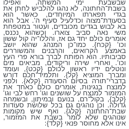
שבשבעת ימי המשתה, ואפילו
בשבת־החתונה, לא נהגו להלביש לחתן את
בגדי תפארתו המיוחדים, כאשר הוא
בסעודת־מצוה וכדלעיל סעיף ה'. אבל הוא
בא לבוש בגדים מכובדים, ועטור במטפחת
משי נאה סביב צוארו. וכשהוא נכנס,
אומרים כולם יחד גם אז, והללו־יה קול ששון
וכו' {קכח}. כמו־כן המנהג שהוא יושב
באמצע הקרואים, והרבנים והמשוררים
סביבותיו. הוא הפותח לברך בורא פרי העץ
וכו'. ואחרי שירה וריקודים, מביאים מים
ונוטלים ידיו ראשון לכולם {קכט}, ועומד
ומברך המוציא {קל}. ותלמיד־חכם דורש
בדברי־תורה בסיום הסעודה {קלא}. ולפני
למנצח בנגינות, אומרים כולם כאחד את
המזמור למנצח על שושנים וגו' רחש לבי וגו'
{קלב}, בקול־רם, בנועם ובמיתון, ובשמחה
גדולה. וכן נוהגים גם בכל שלושת סעוֹדות
שבת־החתונה {קלג}. ואף שיש מקומות
שנוהגים שלא לומר בשבת את המזמור,
אינו אלא מחוסר פנאי {קלד}: