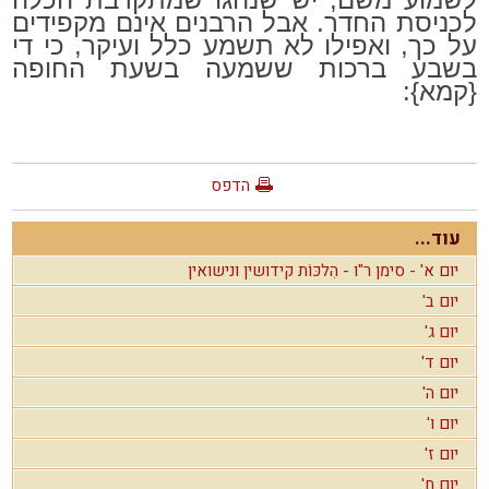
לכניסת החדר. אבל הרבנים אינם מקפידים
על כך, ואפילו לא תשמע כלל ועיקר, כי די
בשבע ברכות ששמעה בשעת החופה
{קמא}:
הדפס
עוד...
יום א' - סימן ר"ו - הִלכּוֹת קידושין ונישואין
יום ב'
יום ג'
יום ד'
יום ה'
יום ו'
יום ז'
יום ח'