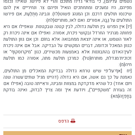
גשמים עליהם), כי בודאי גדלו מתוכם והרי לא פירשו. שאילו נכנסו
מפיהם, היו נמעכים ומתחתכים הואיל ופיהם צר. ונחיריים אין להם
שיכנסו תולעים דרכם. וכן המנהג פשוט{לז}. וגבינה מְתֻלַּעַת, אם פירשו
התולעים על גַּבָּהּ, אסורים. ואם לאו, מותרים{לח}:
[יז] אין הפרש בין תולעת גדולה, לבין קטנה שבקטנות. שאפילו אם היא
פחותה מגרגיר החרדל ובקושי ניכרת, אסורה. ואפילו אם אינה ניכרת רק
לאור השמש, או אינה יוצאת ממחבואהּ אלא בחוֹם. וכן אם גוון התולעת
כגוון המאכל וכדומה, דברים המקשים על הבדיקה. אבל אם אינה ניכרת
לעין־האדם בהתבוננות אלא באמצעות מכשירים, כגון "מיקרוסקוף" או
זכוכית־מגדלת, מותרת{טל}. כמו־כן תולעת מתה, אסורה כמו תולעת
חיה{מ}:
[יח [אף־על־פי שיש טרחא גדולה בבדיקת המאכלים מן התולעים,
נאמנת על כך גם אשה, אם היא גדולה (דהיינו מגיל שתים־עשרה שנה
ויום אחד) כל שהיא מדקדקת במצוות ומבינה, וראִייתה טובה (אפילו אם
זה בעזרת "משקפיים"), ויודעת איך ומה צריך לבדוק, ואינה בודקת
בְּחָפְזָה{מא}:
הדפס