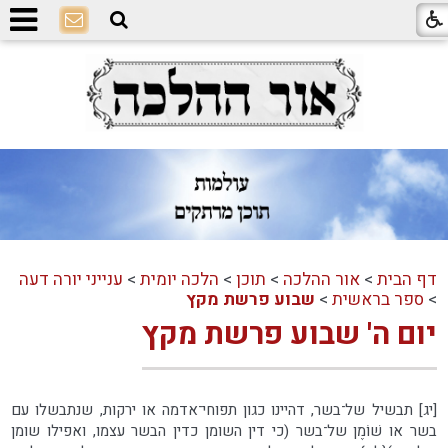
דף הבית
>
אור ההלכה
>
תוכן
>
הלכה יומית
>
ענייני יורה דעה
>
ספר בראשית
>
שבוע פרשת מקץ
יום ה' שבוע פרשת מקץ
[יג] תבשיל של־בשר, דהיינו כגון תפוחי־אדמה או ירקות, שנתבשלו עם
בשר או שׁוֹמֶן של־בשר (כי דין השומן כדין הבשר עצמו, ואפילו שומן