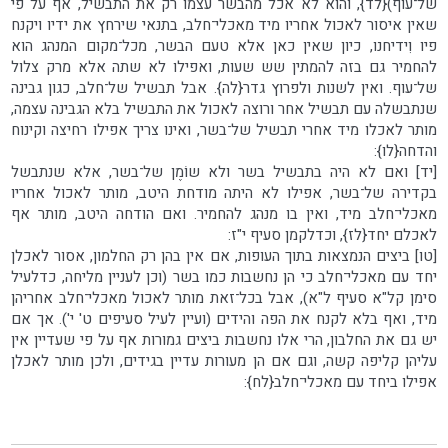
של־עוף){לד}, והוא לא אכל מהבשר עצמו רק את התבשיל, אף על פי
שאין איסור לאכול אחריו מיד מאכלי־חלב, בתנאי שירחץ את ידיו ויקנח
פיו וִידיחנו, כיון שאין כאן אלא טעם הבשר, מכל־מקום המנהג הוא
להחמיר גם בזה להמתין שש שעות, ואפילו לא שתה אלא מרק צלול
של־עוף. ואין לשנות ולפרוץ גדר{לה}. אבל תבשיל של־חלב, כגון גבינה
שנתבשלה עם תבשיל אחר ורוצה לאכול את התבשיל בלא הגבינה עצמה,
מותר לאכלו מיד אחרי תבשיל של־בשר, ואינו צריך אפילו רחיצה וקינוח
והדחה{לו}:
[יד] ואם לא היה בתבשיל בשר ולא שוֹמֶן של־בשר, אלא שנתבשל
בקדירה של־בשר, אפילו לא היתה מודחת היטב, מותר לאכול אחריו
מאכלי־חלב מיד, ואין בו מנהג להחמיר. ואם הודחה היטב, מותר אף
לאכלם יחד{לז}, וכדלקמן סעיף י"ז:
[טו] ביצים הנמצאות בתוך העופות, אם אין בהן רק החלמון, אסור לאכלן
יחד עם מאכלי־חלב כי הן נחשבות כמו בשר (וכן לעניין מליחה, כדלעיל
סימן קל"א סעיף ל"א), אבל בכל־זאת מותר לאכול מאכלי־חלב אחריהן
מיד, ואף בלא לקנח את הפה והידים (ועיין לעיל סעיפים ט' י'). אך אם
יש גם את החלבון, הרי אלו נחשבות ביצים גמורות אף על פי שעדיין אין
עליהן קליפה קשה, וגם אם הן מעורות עדיין בגידים, ולכן מותר לאכלן
אפילו ביחד עם מאכלי־חלב{לח}: