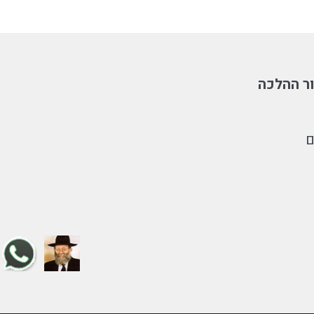
ר ההלכה
ם