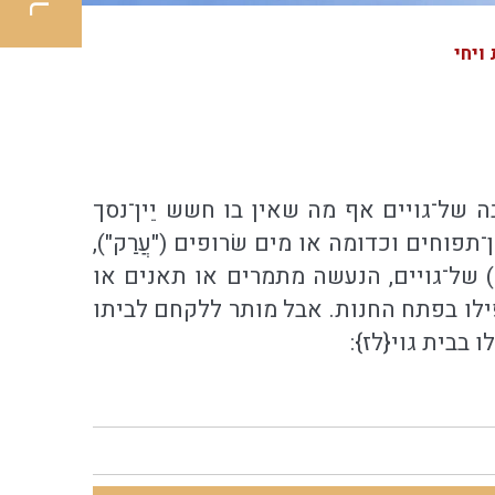
ויחי
 של־גויים אף מה שאין בו חשש יֵין־נסך
ן־תפוחים וכדומה או מים שׂרופים ("עֲרַק"),
") של־גויים, הנעשה מתמרים או תאנים או
פילו בפתח החנות. אבל מותר ללקחם לביתו
בבית גוי{לז}: