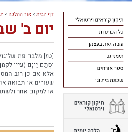
דף הבית
>
אור ההלכה
>
תו
תיקון קוראים וירטואלי
יום ב' שב
כל הכותרות
עשה זאת בעצמך
[טז] מלבד פת של־גוי
תימני נט
וּסְתָם יֵינָם (עיין ל
ספר אורחים
אלא אם כן רוב המסוב
שכונת בית וגן
שעורים או תבואה או 
או למקום אחר ולשתותם
תיקון קוראים
וירטואלי
הלכה יומית