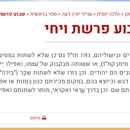
כן
>
הלכה יומית
>
ענייני יורה דעה
>
ספר בראשית
>
שבוע פרשת 
וע פרשת ויחי
ים ובישוליהם, גזרו חז"ל גם־כן שלא לשתות במסיבה
קמן סימן קמ"ז), או ששותה מבקבוק של־עצמו, ואפילו יֵי
ים הם יהודים. וכן גזרו שלא לשתות שֵׁכָר ("בירה
דבש וכיוצא בהם, במקום מכירתם כגון בחָנוּת או א
 שם. וכן בדרך עֲרַאי ואקראי, מותר לשתותם ואפילו 
הדפס