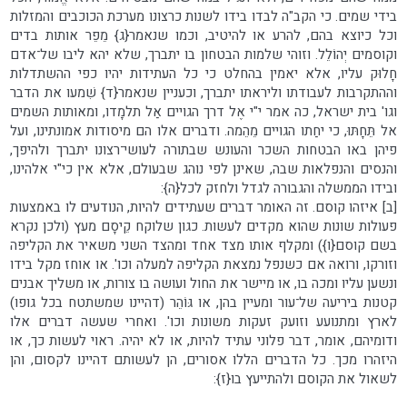
בידי שמים. כי הקב"ה לבדו בידו לשנות כרצונו מערכת הכוכבים והמזלות
וכל כיוצא בהם, להרע או להיטיב, וכמו שנאמר{ג} מֵפֵר אותות בדים
וקוסמים יְהוֹלֵל. וזוהי שלמות הבטחון בו יתברך, שלא יהא ליבו של־אדם
חָלוּק עליו, אלא יאמין בהחלט כי כל העתידות יהיו כפי ההשתדלות
וההתקרבות לעבודתו וליראתו יתברך, וכעניין שנאמר{ד} שִׁמעו את הדבר
וגו' בית ישראל, כה אמר י"י אֶל דרך הגויים אַל תלמָדו, ומאותות השמים
אל תֵּחָתּוּ, כי יחַתו הגויים מֵהֵמה. ודברים אלו הם מיסודות אמונתינו, ועל
פיהן באו הבטחות השכר והעונש שבתורה לעושי־רצונו יתברך ולהיפך,
והנסים והנפלאות שבה, שאינן לפי נוהג שבעולם, אלא אין כי"י אלהינו,
ובידו הממשלה והגבורה לגדל ולחזק לכל{ה}:
[ב] איזהו קוסם. זה האומר דברים שעתידים להיות, הנודעים לו באמצעות
פעולות שונות שהוא מקדים לעשות. כגון שלוקח קֵיסָם מעץ (ולכן נקרא
בשם קוסם{ו}) ומקלף אותו מצד אחד ומהצד השני משאיר את הקליפה
וזורקו, ורואה אם כשנפל נמצאת הקליפה למעלה וכו'. או אוחז מקל בידו
ונשען עליו ומכה בו, או מיישר את החול ועושה בו צורות, או משליך אבנים
קטנות ביריעה של־עור ומעיין בהן, או גּוֹהֵר (דהיינו שמשתטח בכל גופו)
לארץ ומתנועע וזועק זעקות משונות וכו'. ואחרי שעשה דברים אלו
ודומיהם, אומר, דבר פלוני עתיד להיות, או לא יהיה. ראוי לעשות כך, או
היזהרו מכך. כל הדברים הללו אסורים, הן לעשותם דהיינו לקסום, והן
לשאול את הקוסם ולהתייעץ בו{ז}: