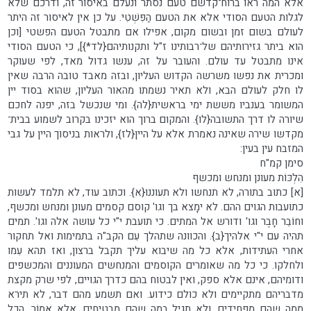
אלא המה ראו ברוח־קדשם טעם נסתר ונעלם באיסור זה, ודרכם שלא
לגלות הטעם הסודי אלא את הטעם הַפִּשְׁטִי. על כן אין לאיסור זה היתר
לעולם בשום זמן ובשום מקום, אפילו אם מתבטל הטעם הפשטי [וכן
הוא ביתר גזירותיהם של־רבותינו ז"ל ותקנותיהם{לד*}], כי הטעם הסודי
אינו מתבטל עד עולם. והעובר על זה, ענשו גדול מאד, לפי שעוקר
ומכרית את נפשו משרשה הקדוש העליון, ובזה מאבד טובה הרבה שאין
לו חלק לעולם הבא, ולא תאיר נשמתו מהאור העליון, שהוא בסוד יין
המשומר בענביו מששת ימי בראשית{לה}. ומי שנכשל בזה, יפנה לחכם
שיורה לו דרך התשובה{לו}. והמקום ברוך הוא יזכינו בקרוב לשמוע בבית־
מקדשו שירה שאינה נאמרת אלא על היין{לז}, ולראות בניסוך היין על גבי
המזבח עין בעין:
סימן קמ"ח
הִלְכּוֹת מעונן ומנחש ומכשף
[א] כתוב בתורה, לא תנחשו ולא תעוננו{א}. וכתוב עוד, לא תלמד לעשות
כתועבות הגוים ההם. לא ימָצא בך וגו' קוסם קסמים מעונן ומנחש ומכשף,
וחוֹבֵר חָבֶר וגו' ודורש אל המתים. כי תועבת י"י כל עושה אלה וגו'. תמים
תהיה עם י"י אלהיך{ב}. והכוונה שתהלך עִם הקב"ה בתמימות ואל תחקור
אחרי העתידות, אלא כל מה שיבוא עליך תקבל ברצון, ואז תהא עִמו
ולחלקו. כי כל מה שאומרים הקוסמים והמנחשים המעוננים והמכשפים
ודומיהם, אינם אלא ספק, ואין לבטוח בהם כדרך הגויים, לפי שרק מקצת
מדבריהם מתקיימים ולא כולם כידוע. ואם תשמע מהם דבר, לא תירא
ממה שהם מפחידים, ולא תגיל במה שהם מבטיחים. אלא אֱמוֹר, הכל