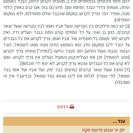
להם פתח ורכוסים בכפתורים וכיו"ב, מנהגינו לקרוע לרוחב הבגד באמצע
החזה, משפת צדדי הבגד הפתוח שם. מיהו גם בזה אם קרע באורך כלפי
מטה, שפיר דמי. וצריך לקרוע במקום שהבגד שלם מתחילתו, ולא במקום
התפר{ה}:
[ג] יש כמה חילוקים בין הקריעה שעל אביו ואמו לבין הקריעה שעל שאר
קרובים, כגון בן ואח. על כל המתים קורע טפח בבגד העליון ודיו, ואין
לקרוע יותר משום בל תשחית. ועל אביו ואמו, צריך לקרוע את כל הבגדים
עד כנגד ליבו (ומקום הלב הוא באמצע החזה נוטה מעט לשמאל, כנגד
הבשר הגבוה שעל הזרוע) חוץ מבגד הזיעה ["גופיה"] שאינו צריך לקרוע
[וטוב להחמיר]. וכן את הטלית־קטן והמעיל העליון אין צריך לקרוע. ואם
לא קרע את כל הבגדים שהוא צריך לקרוע, לא יצא ידי חובתו{ו}:
[ד] נוהגין שעל שאר קרובים קורעים בצד ימין, ועל אביו ועל אמו בצד
שמאל, לפי שצריך לגלות את ליבו שהוא בצד שמאל. ובדיעבד אין זה
מעכב{ז}:
הדפס
עוד...
יום א' שבוע פרשת חקת