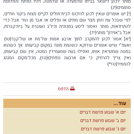
מותר לכהן לישאר בביתו שלמעלה או שלמטה, ויהיו הפתח והחלונות
סתומים{יג}:
[י] יש אומרים שאין לכהן להיכנס לבית־חולים לקיים מצות ביקור חולים,
לפי שבכל עת וזמן מצוי שם מתים או נפלים או אבר מן החי. אבל כדי
להתרפאות, מותר. ואסור ליסע במכונית וכיו"ב העוברת על בית־קברות,
אבל ב"אוירון" מותר{יד}:
[יא] אסור לכהן להתקרב לתוך ארבע אמות של־מת או של־קבר{טו}.
ואעפ"י שיש אומרים שדוקא כשהמת מונח במקום קביעותו. אך כשהוא
במטה שמוציאין אותו, ואפילו בעת שמעמידין המטה, אין שם קביעותו,
ואין צריך להרחיק כי אם ארבעה טפחים{טז}, מכל־מקום המנהג
להחמיר{טז*}:
הדפס
עוד...
יום א' שבוע פרשת דברים
יום ב' שבוע פרשת דברים
יום ג' שבוע פרשת דברים