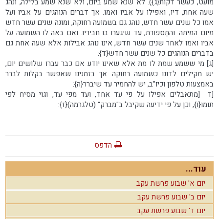
מועט, כעשר דקות{ג}). לא שנא שמע ביום, ולא שנא שמע בלילה, ונהג
שעה אחת, דיו, ואפילו על אביו ואמו. אך דברים הנוהגים על אביו ועל
אמו כל שנים עשר חדש, נוהג גם בשמועה רחוקה, ומונה שנים עשר חדש
מיום המיתה. והתַּספורת, עד שיגערו בו חביריו. ואם באה לו השמועה על
אביו ואמו לאחר שנים עשר חדש, אינו נוהג אבילות אלא שעה אחת גם
בדברים הנוהגים כל שנים עשר חדש{ד}:
[ג] מי ששמע שמת לו מת אלא שאינו יודע אם כבר עברו שלושים יום,
יש מקילים לדונו כשמועה רחוקה. אך בזמנינו שאפשר בקלות לברר
באמצעות טלפון וכיו"ב, יש להחמיר עד שיברר{ה}:
[ד [מתאבלים אפילו על פי עד אחד, ועד מפי עד, וגוי מסיח לפי
תומו{ו}, וכן על פי ידיעה שקיבל ב"מברק" (טלגרמה){ז}:
הדפס
עוד...
יום א' שבוע פרשת עקב
יום ב' שבוע פרשת עקב
יום ד' שבוע פרשת עקב