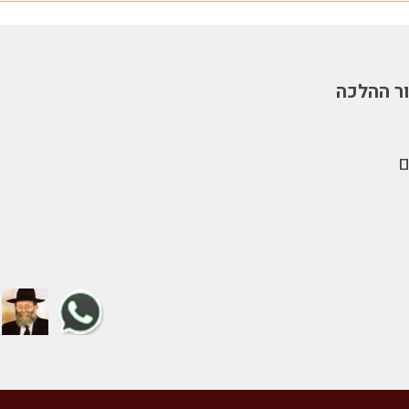
ר ההלכה
ם