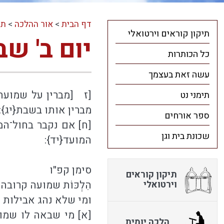
דף הבית
>
אור ההלכה
>
תו
תיקון קוראים וירטואלי
יום ב' ש
כל הכותרות
עשה זאת בעצמך
[ז [מברין על שמועה 
תימני נט
מברין אותו בשבת{יג}:
ספר אורחים
[ח] אם נקבר בחול־המ
שכונת בית וגן
המועד{יד}:
סימן קפ"ו
תיקון קוראים
הִלְכּוֹת שמועה קרובה
וירטואלי
ומי שלא נהג אבילות
[א] מי שבאה לו שמו
הלכה יומית