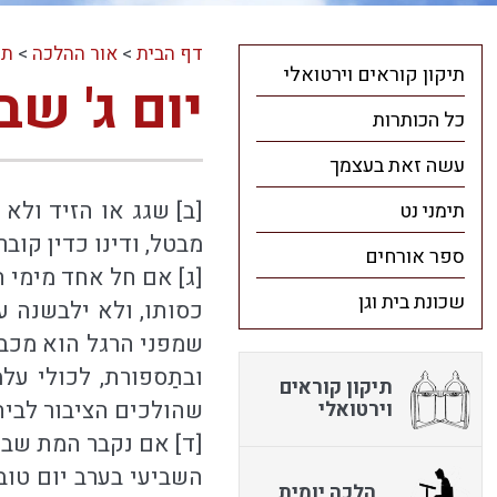
דף הבית
>
אור ההלכה
>
תו
תיקון קוראים וירטואלי
יום ג' ש
כל הכותרות
עשה זאת בעצמך
[ב] שגג או הזיד ולא
תימני נט
מבטל, ודינו כדין קובר
ספר אורחים
[ג] אם חל אחד מימי ה
שכונת בית וגן
כסותו, ולא ילבשנה ע
שמפני הרגל הוא מכבס
ובתַספורת, לכולי על
תיקון קוראים
שהולכים הציבור לבית
וירטואלי
[ד] אם נקבר המת שבע
השביעי בערב יום טוב
הלכה יומית