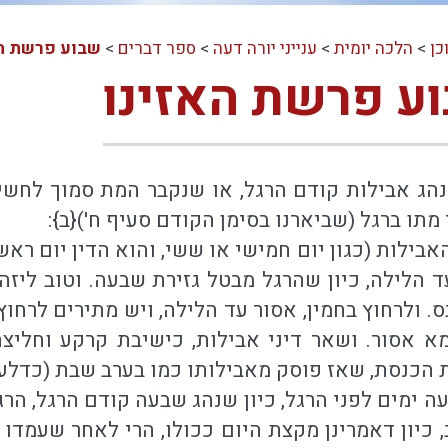
כן
>
הלכה יומית
>
ענייני יורה דעה
>
ספר דברים
>
שבוע פרשת הא
בוע פרשת האזינו
 נהג אבילות קודם הרגל, או שנקבר המת סמוך לחשיכ
 מתו ברגל (שביארנו בסימן הקודם סעיף ח'){ב}:
אבילות (כגון יום חמישי או ששי, והוא הדין יום ראש
ד הלילה, כיון שהרגל מבטל גזירת שבעה. וטוב ליזה
. ולרחוץ בחמין, אסור עד הלילה, ויש מתירים לרחו
מא אסור. ושאר דיני אבילות, כישיבת קרקע וחליצ
 הכנסת, שאז פוסק מאבילותו כמו בערב שבת (כדלעיל 
ה ימים לפני הרגל, כיון שנהג שבעה קודם הרגל, הרג
, כיון דאמרינן מקצת היום ככולו, הרי לאחר שעמדו