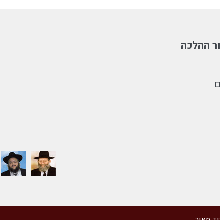
ר ההלכה
ם
יד מאיר