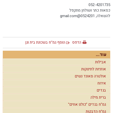
052-4201735
כסאות כתר ושולחן מתקפל
להשאלה, 0524201@
gmail.com
הדפס
הוסף גמ''ח בשכונת בית וגן
עוד...
אבילות
אוזניות לתינוקות
אולטרה סאונד נשים
אירוח
בגדים
ברית מילה
גמ"ח בגדים "כולנו אחים"
גמ"ח הדבקות