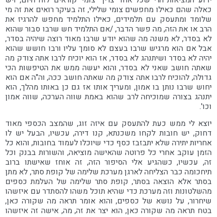
ידוע המציאות הרי שכל אחד צריך 'צומי' קוראים לזה היום, ויש
כאלה שהם כאילו מחפשים צומי שלילי, זה בעיקר רואים את זה מי
שלומד ומתעסק עם תלמידים, כאילו התלמיד מחפש להרגיז את
הרב או את הזה, מה פשר הדבר, /אם התלמיד חש שרבו סבור שהוא
לא בסדר, לא משנה מה שהוא יודע שרבו מאוד רוצה שיהיה בסדר,
אבל אם הוא מרגיש שרבו בעצם לא סומך עליו ורבו חושש שהוא
יהיה לא בסדר ושיתנהג לא בסדר, אז הוא יוכיח לרבו אתה צודק מה
שאתה חושב שאני לא בסדר, והוא יעשה ממש את הטיפשות הכי
גדולה, להוכיח לרבו אתה צודק מה שאתה חושב ככה, וה"ה אם הוא
יחוש שרבו נותן בו אמון, ומעריך אותו אז גם כן באותו מהלך, הוא
יתנהג בצורה שמוכיחה לרב שהוא באמת שווה הערכה, שווה אמון
וכו'.
יוצא לי ממש כעת להתעסק עם איזה זוג, שהמצב הכספי מאוד
דחוק, יש חובות לקחו משכנתא, קנו דירה, עכשיו, הבעל יש לו
אחריות יתירה שלא יתבזבז כסף כדי שיוכלו לעמוד בחובות, והוא כל
הזמן עוקב אחרי כל פרוטה שהאישה מוציאה, והשורות בבנק וכל
זה, עכשיו, כשהגיע אלי הסיפור הזה, זה אוחז שאישתו ברוב
תיחכומה כבר הצליחה לארגן מערכת שלימה של קופת סתר, לא מתן
בסתר אלא הוצאה בסתר, קופת סתר שלימה של העלמת כספים
מהשלטונות וזה מערכת כדי שהיא תוכל משהו להסתדר עם איזשהו
שיחרור, על נושא של כספים, והוא אומר תראה מה שקורה כאן,
בטח תראה מה שקורה כאן, הוא יצר את זה, מה, אישה זה איזשהו