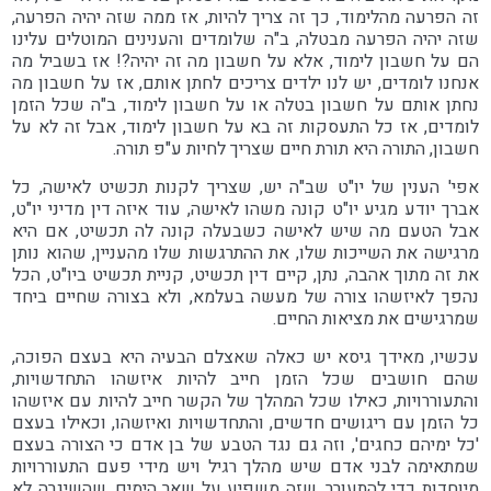
זה הפרעה מהלימוד, כך זה צריך להיות, אז ממה שזה יהיה הפרעה,
שזה יהיה הפרעה מבטלה, ב"ה שלומדים והענינים המוטלים עלינו
הם על חשבון לימוד, אלא על חשבון מה זה יהיה?! אז בשביל מה
אנחנו לומדים, יש לנו ילדים צריכים לחתן אותם, אז על חשבון מה
נחתן אותם על חשבון בטלה או על חשבון לימוד, ב"ה שכל הזמן
לומדים, אז כל התעסקות זה בא על חשבון לימוד, אבל זה לא על
חשבון, התורה היא תורת חיים שצריך לחיות ע"פ תורה.
אפי' הענין של יו"ט שב"ה יש, שצריך לקנות תכשיט לאישה, כל
אברך יודע מגיע יו"ט קונה משהו לאישה, עוד איזה דין מדיני יו"ט,
אבל הטעם מה שיש לאישה כשבעלה קונה לה תכשיט, אם היא
מרגישה את השייכות שלו, את ההתרגשות שלו מהעניין, שהוא נותן
את זה מתוך אהבה, נתן, קיים דין תכשיט, קניית תכשיט ביו"ט, הכל
נהפך לאיזשהו צורה של מעשה בעלמא, ולא בצורה שחיים ביחד
שמרגישים את מציאות החיים.
עכשיו, מאידך גיסא יש כאלה שאצלם הבעיה היא בעצם הפוכה,
שהם חושבים שכל הזמן חייב להיות איזשהו התחדשויות,
והתעוררויות, כאילו שכל המהלך של הקשר חייב להיות עם איזשהו
כל הזמן עם ריגושים חדשים, והתחדשויות ואיזשהו, וכאילו בעצם
'כל ימיהם כחגים', וזה גם נגד הטבע של בן אדם כי הצורה בעצם
שמתאימה לבני אדם שיש מהלך רגיל ויש מידי פעם התעוררויות
מיוחדות כדי להתעורר, שזה משפיע על שאר הימים, שהשיגרה לא