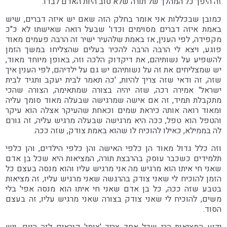
זה היפך כל המהלך של תורה שלא טוב היות האדם לבדו.
כמובן שבכללות אני אומר בחלק הזה שאם יש איזה דברים, שיש
באמת איזה דברים מסוימים וכדו' שבעל רואה שאישתו לא כ"כ
מקפידה, לפי הענין, אז באמת שלהעיר ישיר זה הרבה פעמים מאוד
פוגע, ויצא לי הרבה הרבה להכיר בעלים שהצליחו במשך הזמן
להשפיע על נשותיהם, את דיקדוק הלכה וזה, באופן מיוחד מאוד,
יש שמצליחים את זה על נשותיהם יש גם על ילדיהם, לפי הענין איך
שזה, זה ודאי שזה צריך להיות, 'כה תאמר לבית יעקב ותגיד לבית
ישראל' אמירה רכה, שזה יהיה בצורה שמתאימה, הצורה שהכי
מתקבלת תמיד, זה אם אישה שמרגישה שבעלה מאוד סומך עליה
ומאוד רואה אותה כיראת שמים וכאחת שהעיקר אצלה הוא עיקר
והטפל הוא טפל, ככה היא מרגישה שבעלה מרגיש עליה, זה גורם
לה בממילא, כאילו להוכיח לו שהוא באמת צודק, שזה ככה.
וזה כלל גדול מאוד הן כלפי האישה והן כלפי הילדים, והן כלפי
תלמידים כשכבר עוסק בהרבצת תורה, המציאות היא שכל בן אדם
שאני חי איתו הוא מרגיש מה אני מרגיש עליו והוא מנסה בעצם כל
הזמן להוכיח לי שאני צודק בהרגשה שאני מרגיש עליו, זה מציאות
בטבע שזה ככה, כל בן אדם שאני חי איתו הוא מנסה אפי' בלי
משים, להוכיח לי שאני צודק בצורה שאני מרגיש עליו, זה בעצם
הסוד.