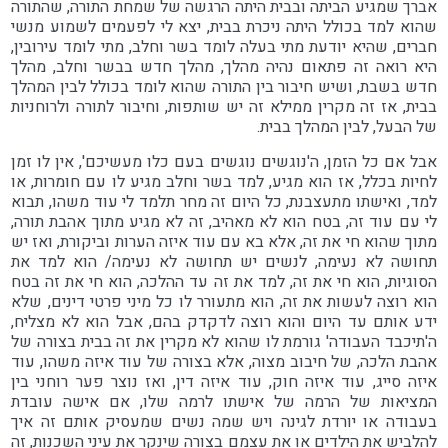
אברך שמגיע הביתה ובבית היתה הרגשה של שמחת התורה, שהתורה
שהוא למד בכולל היתה ניכרת בבית, יצא לי לפעמים לשמוע מנשי
חברים, שהיא יודעת מתי בעלה לומד בשר וחלב, מתי לומד עירובין,
היא רואה זה פתאום נהיה מהלך, מהלך חדש בבשר וחלב, מהלך
חדש בשבת, ושיש חיבור בין התורה שהוא לומד בכולל לבין המהלך
בבית, אז זה מקרין ממילא זה יש שותפות, וחיבור לתורה ולרוחניות
של הבעל, לבין המהלך בבית.
אבל אם כל הזמן, ה'נוגשים נוגשים בעם כלו מעשיכם', אין לו זמן
לחיות בכלל, אז הוא מגיע, למד בשר וחלב מגיע לו עם חומרות, או
למד, ואישתו מתעצבנת, כל היום זה מחר תלמד לי עוד משהו, תבוא
לי עם עוד זה, בטח הוא לא מאהיב, זה לא מגיע מתוך אהבת תורה,
מתוך שהוא חי את זה, אלא בא עם עוד איזה הערות וביקורת, ואז יש
תחושה לא נעימה, לנשים יש תחושה לא נעימה/ הוא למד את
הסוגיות, הוא חי את זה, למד את זה עד ההלכה, הוא חי את זה בטח
הוא רוצה לעשות את זה, הוא מתעורר לו כל מיני פרטי דינים, שלא
ידע אותם עד היום והוא רוצה לדקדק בהם, אבל הוא לא מצליח,
ה'תיכבד העבודה' גורמת לו שהוא לא מקרין את זה בבית בצורה של
אהבת הלכה, של חיבוב מצוה, אלא בצורה של עוד איזה משהו, עוד
איזה סייג, עוד איזה חוק, עוד איזה דין, ואז נוצר פער רוחני בין
המציאות של הרמה של אישתו לרמה שלו, אם אישה עובדת
בעבודה או יורדת לגינה ויש שמה נשים שמעסיק אותם זה איך
להלביש את הילדים או את עצמם בצורה שינקר את עיני השכנות, זה