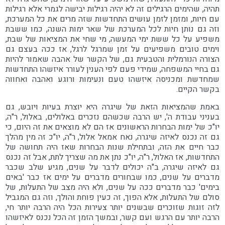
תהיה, שהימים הרגילים זה לא יהיה רגילות יבישה לגמרי אלא רגילות
עם חיות, ומזמן לזמן עושים התחדשות שזה מרים את כל המערכת,
וזה גם נותן חיות לכל המערכת של שאר ימות השנה, כמו ששבת
משפיע על כל ששת ימי המעשה, מי שחי את המציאות של שבת,
וימים טובים משפיעים על זמן שמרגל לרגל, אז ככה בעצם גם
הצורה הנורמלית והטבעית גם, של הקשר של אהבה שאמור להיות
גם בחיי המשפחה, שמידי פעם לפי הענין לעורר איזשהו התחדשות
שמחדשת ומכניסה איזשהו טעם ונעימות ורוגע ואהבה ואחווה
בקשר הקיים.
באמת שהמציאות הזאת של שיגרה היא יוצרת בעיות ויובש, גם
בעניני עבודת ה', יש הרבה שכשהם נזכרים באלולים, באלול, ר"ה,
יו"כ של ימות הבחרות הראשונים אז הם לא מוצאים את זה היום, כי
גם זה נכנס לאיזה שיגרה, נאח אמאל אלול, ר"ה, יו"כ זה מין מהלך
כבר חיים את הזה, ובתחילת שנות הבחרות שאז היה תחושה של
התחדשות, אז האלול, ר"ה, יו"כ נתן את מה שצריך לתת, אבל זה נכנס
גם לאיזה שיגרה, ב"ה יכולים לדבר על שנים, מגיע שלב שכבר
מדברים על שנים, כמו שבחורים מדברים על ימים אז כבר 'באים
בימים' כבר מדברים ככה על שנים, ולא היה מצב של התעלות, של
סולם של התעלות, אלא הפוך, זה כעין פוחת והולך, וזה גם המגביל
לזה זוגות שזוכרים שבשנים יותר צעירות הכל היה הרבה יותר חי,
הרבה יותר עם הרגש ועם קשר, ובמשך הזמן זה הכל נכנס לאיזשהו