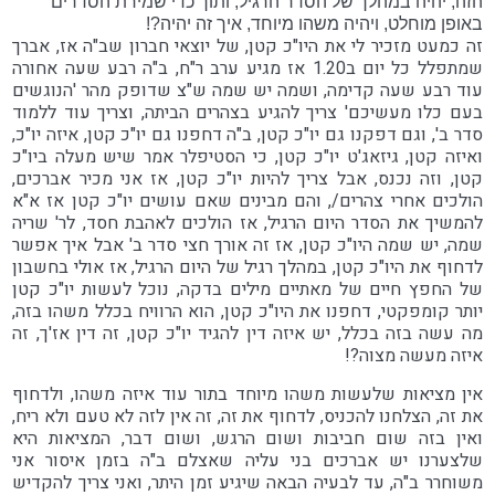
הזה, יהיה במהלך של הסדר הרגיל, ותוך כדי שמירת הסדרים
באופן מוחלט, ויהיה משהו מיוחד, איך זה יהיה?!
זה כמעט מזכיר לי את היו"כ קטן, של יוצאי חברון שב"ה אז, אברך
שמתפלל כל יום ב1.20 אז מגיע ערב ר"ח, ב"ה רבע שעה אחורה
עוד רבע שעה קדימה, ושמה יש שמה ש"צ שדופק מהר 'הנוגשים
בעם כלו מעשיכם' צריך להגיע בצהרים הביתה, וצריך עוד ללמוד
סדר ב', וגם דפקנו גם יו"כ קטן, ב"ה דחפנו גם יו"כ קטן, איזה יו"כ,
ואיזה קטן, גיזאג'ט יו"כ קטן, כי הסטיפלר אמר שיש מעלה ביו"כ
קטן, וזה נכנס, אבל צריך להיות יו"כ קטן, אז אני מכיר אברכים,
הולכים אחרי צהרים/, והם מבינים שאם עושים יו"כ קטן אז א"א
להמשיך את הסדר היום הרגיל, אז הולכים לאהבת חסד, לר' שריה
שמה, יש שמה היו"כ קטן, אז זה אורך חצי סדר ב' אבל איך אפשר
לדחוף את היו"כ קטן, במהלך רגיל של היום הרגיל, אז אולי בחשבון
של החפץ חיים של מאתיים מילים בדקה, נוכל לעשות יו"כ קטן
יותר קומפקטי, דחפנו את היו"כ קטן, הוא הרוויח בכלל משהו בזה,
מה עשה בזה בכלל, יש איזה דין להגיד יו"כ קטן, זה דין אז'ך, זה
איזה מעשה מצוה?!
אין מציאות שלעשות משהו מיוחד בתור עוד איזה משהו, ולדחוף
את זה, הצלחנו להכניס, לדחוף את זה, זה אין לזה לא טעם ולא ריח,
ואין בזה שום חביבות ושום הרגש, ושום דבר, המציאות היא
שלצערנו יש אברכים בני עליה שאצלם ב"ה בזמן איסור אני
משוחרר ב"ה, עד לבעיה הבאה שיגיע זמן היתר, ואני צריך להקדיש