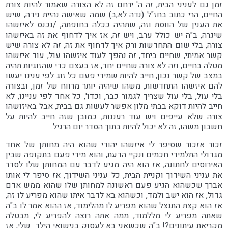
זמן גם לעניני הבית, זה ה' ירחם זה לא הצורה שאמור להיות צורת
החיים, הרי כתוב בחז"ל (נדה לא,ב) שמה שאישה נהיית נידה, שיש
את הענין של הווסת וזה, שתהיה ככלה בחופתה, /נכנס לאיזשהו
שיגרה, ב"ה יש כולל ערב, ויש זה, אז איך לדחוף את זה באיזשהו
צורה, בלי שום התחדשות ורק איך לדחוף את זה, זה לא צורה שיש
קשר אמיתי, שחיים ביחד, זה נהפך לעוד איזשהו עול, עוד איזשהו
מטלה בחיים, וזה לא צורה שחיים יחד, אז בעצם כדי שהזוגיות תהיה
במצב של קשר נכון, חייב להיות שמידי פעם כל זוג לפי ענינו יעשו
להם איזשהו התחדשות, משהו שיהיה יותר מרווח של זמן, ובצורה
בלי עול, בלי עול שצריך לגמור כבר, וכדו', כל אחד לפי עניינו, לא
חייב להיות דוקא בבתי מלון אפשר לעשות גם בבית, אבל באיזושהו
צורה שלא עייפים ויש עוד רעננות, כמובן שזה חייב להיות על
חשבון משהו, זה לא יכול להיות בתוך הסדר יום הרגיל.
זכור אזכור שסיפר לי איזשהו יהודי שהוא היה מחותן של אחד
מגדולי התלמידי חכמים ונקיי הדעת, והוא מידי פעם בתקופה שבין
האירוסים לחתונה, אז הוא היה מגיע לדבר עם המחותן שלו לסדר
את עניני השידוך וקניית הבית, כל עניני השידוך, אז סיפר לי אותו
אברך שכשהוא הגיע פעם ראשונה למחותן שלו שהוא ממש אדם
גדול, אז הוא ישב ולמד, וכשהוא בא לדבר איתו שהוא מפריע לו זה,
אז הוא קצת התנצל שהוא מפריע לו מהלימוד, אז ההוא אמר לו ב"ה
שאתה מפריע לי מללמוד, ממה אתה רוצה להפריע לי, מבטלה
מקריאת עיתונים?! ב"ה שכשאני בא לעסוק בנישואי הילד
שלי, אז