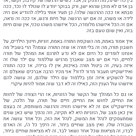
בין כה ישינה, מה הנפק"מ, אבל כשיש הרגשה של קירבה, וקשר, אז
בן אדם לא מוכן שהוא ישן, ורק בבוקר יוודע לו שנולד לו נכד, ככה
סבתא אז ככה ההרגשה שלה/ כן תעיר אותי בלילה להודיע אם היה
לידה או משהו, זה אם יש הרגשה של חיות ורגש, אז ככה זה נראה,
אם זה הכל איזשהו מלומדה, הכל איזשהו משהו טכני, אין שום חיות
בזה, ואין שום טעם בזה.
איך אמור באמת, מה השקפת התורה באמת, זוגיות, חינוך הילדים, על
חשבון תורה, מה זה בלי תורה או שזה התורה עצמה? הרי בשביל מה
אנחנו לומדים כל היום אם לא נדע לתרגם את המהלך של תורה
לחיים, הרי אם יש מצב שאברך מרגיש שללמוד עם ילד שלו זה
איזה בעיה, זה ביטול תורה באיכות, אין לו ברירה, אז ככה התורה
ואידישקייט תעבור מדור לדור? אני מכיר הרבה אברכים שאצלם זה
עול להשקיע איזה זמן בללמוד עם הילד שלהם, זה עושה להם
איזשהו עול הענין הזה, כאילו זה לא דבר שזה אמור להיות עיקרי.
או גם כל המהלך של הקשר של הזוגיות, אז הרי הצורה של לחוות
את החיים, לחוש את החיים, חיים של תורה, של הלכה, של
אידישקיי'ט אם זה לא איזשהו חוויה והרגשה משותפת, זה בעצם
אין כאן מצב של, הזוגיות היא לא תקינה, וזה נהפך שיש כאן שנים
שמתעסקים לנהל את המשק, לנהל את הזה, וכל אחד עושה את
העבודה שלו, ואין מצב שחיים ביחד, זה היפך כל ה/, זה האדם
לבדו, זה מציאות שכל אחד נשאר לבד, זה לא מציאות שחיים ביחד,