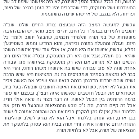
יבושת, וזה בגלל שהכל נהפך לשיגרה, לא היה איזשהו שימת לב של
התעוררות ושל חיזוקים, כדי שהדברים יהיו כל הזמן במצב של חיות,
ופריחה, ולא במצב של איזשהו שיגרה משעממת.
עכשיו, למעשה המצב הזה שבעצם צורת החיים שלנו, שב"ה
יושבים ולומדים בבהמ"ד כל היום, זה יצר מצב נוראי, יש הרבה הרבה
משפחות של בני תורה ותלמידי חכמים, שהבעל יושב ולומד כל
היום, ועולה ומתעלה בתורה וביראה, והוא מחדש וממש בשטייגע'ן
נפלא, עכשיו, אישתו אם היא מורה, אז אולי עוד שייך איזשהו משהו
שהיא
גם תעלה, אבל אם היא רק מתעסקת, ובס"ה אולי היום רוב
הנשים הם לא מורות, אם היא רק מתעסקת באיזשהו סוג עבודה
אחרת שזה לא סוג עבודה שיש בה איזשהו משהו רוחני, והרי היא
כבר לא נמצאת בסמינר שמכניסים בה זה, המציאות היא שיש הרבה
נשים שהם יורדות מדרגתן ברמה כזאת שמי שיכיר את האשה ויכיר
את הבעל לא יאמין, כשרואים את האשה חושבים שבעלה בעל בית,
וכשרואים את הבעל חושבים שאשתו איזה רבצי'ן, ובעצם יש פער
ברמה הרוחנית בין הבעל לאשה, זה דבר מצוי זה נראה אולי חריג
אבל זה קיים הרבה, וזה ג"כ נובע מהמציאות שהבעל חי חזק את
הלימוד שלו, אין לו זמן להקרין בבית את מה שהתורה אמורה לעשות
בבן אדם, הוא עסוק בללמוד אבל הוא לא מגיע לשלב שהלימוד
התורה יגרום איזשהו אוירה וחיי תורה בבית הוא עסוק בלתפקד את
המציאות של תורה, אבל לא בלחיות תורה.