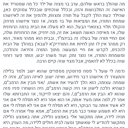
מה שהולך בראש שלהם, ערב בר מצוה של ילד כל מה שמטריד את
האישה זה התלבושות והזה, ובכלל שוכחים שבכלל עסוקים כאן,
שהילד כעת הולך לקבל עול תורה ומצוות, ולהפוך את זה לאיזשהו
שמחת התורה, את המציאות של בר מצוה, אז נוצר איזשהו מרחק
והקולר תלוי בצווארי הבעל, הוא לא מעלה את הבית ברמה הרוחנית
שלו, אז מאיפה האשה תשאב את זה, מה יחזיק את הרוחניות שלה,
אם החיי תורה של בעלה זה בביהמ"ד, ובבית הוא ממהר מאוד, הוא
רק ממהר אין לו זמן לחיות את התורדיק'א לעבא'ן במהלך של הבית
להכניס, לקדש את חיי המעשה מתוך התורה והיראה וההלכה,
ומשמחת התורה, אז נוצר נתק ועוד משהו יבש, ונותר פער רוחני
שזה בכלל לא להאמין, אבל מצוי שזה קיים הרבה.
נדמה לי שעל ר' פסח פרוסקין מספרים שהוא ישב ולמד בלילה
והתעורר לו איזשהו דבר חידוש, ואיזה ישוב לאיזה רמב"ם, והיה לו
שמחה עצומה, הוא הלך להעיר את אשתו, /אני מבין את הרמב"ם,
כשהיא הלכה לישון אז היה קשה הרמב"ם, היה הושחרו פניו מזה
שהוא לא הבין את הרמב"ם,/ והם יצאו לריקוד, אז החברותא שלו
אמר לו, למה אתה מעיר אותה, אז הוא אמר היא לא תסלח לי אם אני
לא אעיר אותה עד הבוקר, היא לא תסלח לי אם אני לא תסלח לי אם
היא לא תשמע שאני כבר מבין את הרמב"ם, אמא שלי אמרה לי אם
תהיה לידה, אתה מתקשר אלי באמצע הלילה, אתה באמצע הלילה
מתקשר להודיע לי שאשתך נסעה לבית חולים ללידה, מה הענין, היא