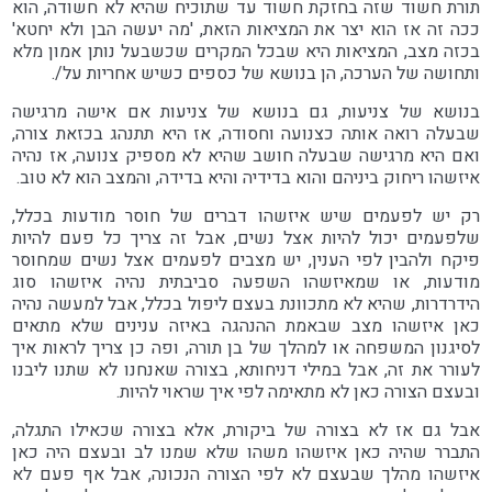
תורת חשוד שזה בחזקת חשוד עד שתוכיח שהיא לא חשודה, הוא
ככה זה אז הוא יצר את המציאות הזאת, 'מה יעשה הבן ולא יחטא'
בכזה מצב, המציאות היא שבכל המקרים שכשבעל נותן אמון מלא
ותחושה של הערכה, הן בנושא של כספים כשיש אחריות על/.
בנושא של צניעות, גם בנושא של צניעות אם אישה מרגישה
שבעלה רואה אותה כצנועה וחסודה, אז היא תתנהג בכזאת צורה,
ואם היא מרגישה שבעלה חושב שהיא לא מספיק צנועה, אז נהיה
איזשהו ריחוק ביניהם והוא בדידיה והיא בדידה, והמצב הוא לא טוב.
רק יש לפעמים שיש איזשהו דברים של חוסר מודעות בכלל,
שלפעמים יכול להיות אצל נשים, אבל זה צריך כל פעם להיות
פיקח ולהבין לפי הענין, יש מצבים לפעמים אצל נשים שמחוסר
מודעות, או שמאיזשהו השפעה סביבתית נהיה איזשהו סוג
הידרדרות, שהיא לא מתכוונת בעצם ליפול בכלל, אבל למעשה נהיה
כאן איזשהו מצב שבאמת ההנהגה באיזה ענינים שלא מתאים
לסיגנון המשפחה או למהלך של בן תורה, ופה כן צריך לראות איך
לעורר את זה, אבל במילי דניחותא, בצורה שאנחנו לא שתנו ליבנו
ובעצם הצורה כאן לא מתאימה לפי איך שראוי להיות.
אבל גם אז לא בצורה של ביקורת, אלא בצורה שכאילו התגלה,
התברר שהיה כאן איזשהו משהו שלא שמנו לב ובעצם היה כאן
איזשהו מהלך שבעצם לא לפי הצורה הנכונה, אבל אף פעם לא