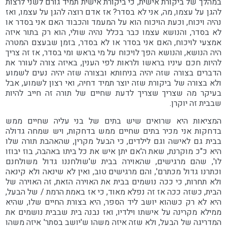
במהלך של ביקורת אישית, כי ביקורת אישית תמיד גורם לשני לרצות
להגן על עצמו, מה, אני לא בסדר? אז אדם רוצה להגן על עצמו, ואז
נהיה ויכוח, וכעת הויכוח הוא על המעמד והכבוד האם אני בסדר או
לא בסדר, והנושא עצמו כבר בכלל נהיה שולי, הוא רק בתור איזה
אמצעי לויכוח, האם אני בסדר או לא בסדר, בזמן שבעצם המטרה
היה הנושא, והנושא הפך לויכוח על מי בראש ומי בסדר, אז זה צריך
להיות חכם עיניו בראשו ולראות לפי הענין, באיזה צורה לעורר את
הדברים בצורה שזה יהיה בניחותא ובצורה שזה יהיה נעים לשמוע
ולא בצורה של ביקורת שזה יוצר תמיד דחיה, ואי רצון לשמוע, אבל
בעיקר מה שצריך שצריך לדעת שחיים של תורה זה חייב להיות
שבבית זה יוקרן.
המציאות היא שרואים שיש בתים של בני עליה שחיים ממש
בדחקות אני מכיר בתים שחיים ממש בדחקות, ויש שמחה גדולה
בבית גם לאישה וגם לילדים, כי הבעל מקרין, שהאהבת תורה שלו
היא כ"כ מוקרנת, שאת ה'אם יתן איש את כל ביתו באהבה, בוז יבוזו
לו', שהם מרגישים, שהאוירה בבית ש'שולחננו גדול משולחנם
וכתרנו גדול מכתרם', והם מרגישים טוב, ואין לא שינאה ולא קינאה
ולא תחרות, כי ככה נושמים בבית את האוירה הזאת, זה האוירה של
הבית, כשזה ככה אז זה נפלא מאוד, כי אז באמת הרמת / של הבעל,
היא לא רק כשהוא יושב ליד הספר, היא בצורת החיים שלו, שהיא
ממילא מקרינה על אישתו וילדיו, ואז נבנה בית שבבית נושמים את
המדריגה של הבעל, ולא שזה איזה משהו ש'יושב בסתר' איזה משהו