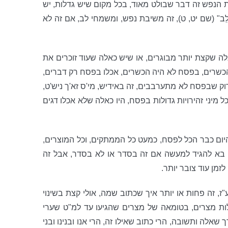
 הנפש זה דבר שבולט מאוד, בכל מקום שיש גדלות, יש
ַׂמְּחֵי לֵב" (שם יט, ט), זה משיבת נפש, ומשמחי לב, אם זה לא
ה שקצת יותר מבוגרים, או שיש כאלה שעוד זוכרים את
 הכשרים, בפסח לא היה הכשרים, אכלו בפסח רק דברים,
ק שבפסח לא מתערבבים, זה באידיש, מי'ס זא'ך ניש'ט,
 מיני זהירויות גדולות בפסח, היו כאלה שלא אכלו דגים
 היום כבר הכל לפסח, כמעט כל הממתקים, וכל המוצרים,
 לא בא להגיד למעשה אם זה בסדר או לא בסדר, אבל זה
מן עוד צובר יותר.
ז, זה פחות או יותר איך שכתוב שמה, אולי קצת בשינוי
ות מצרים, בטומאה של מצרים שהגיעו עד למ"ט שערי
אלה ותשובה, הרי כתוב שאילו זה, הרי אנו ובנינו ובני