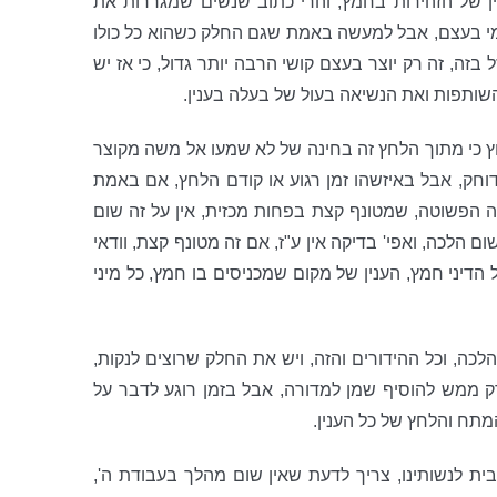
ין של הזהירות בחמץ, והרי כתוב שנשים שמגררות את
שלמי בעצם, אבל למעשה באמת שגם החלק כשהוא כל כולו
בזה, זה רק יוצר בעצם קושי הרבה יותר גדול, כי אז יש
ותפות ואת הנשיאה בעול של בעלה בענין.
ץ כי מתוך הלחץ זה בחינה של לא שמעו אל משה מקוצר
חק, אבל באיזשהו זמן רגוע או קודם הלחץ, אם באמת
ה הפשוטה, שמטונף קצת בפחות מכזית, אין על זה שום
 הלכה, ואפי' בדיקה אין ע"ז, אם זה מטונף קצת, וודאי
 הדיני חמץ, הענין של מקום שמכניסים בו חמץ, כל מיני
כה, וכל ההידורים והזה, ויש את החלק שרוצים לנקות,
ק ממש להוסיף שמן למדורה, אבל בזמן רוגע לדבר על
מתח והלחץ של כל הענין.
ית לנשותינו, צריך לדעת שאין שום מהלך בעבודת ה',