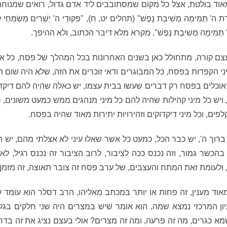
אוד בולטת, אצל כל מקום שמסתובבים ליד אדם גדול, רואים שמנוחת
' תְּמִימָה מְשִׁיבַת נָפֶשׁ" (תהלים יט, ח), "פִּקּוּדֵי ה' יְשָׁרִים מְש
 תְּמִימָה מְשִׁיבַת נָפֶשׁ", מקרא מלא דיבר הכתוב, ולא ההיפך.
צם קורה, מתחולל כאן בשנים האחרונות בכל המהלך של פסח, כל אל
ני הקפדות בפסח, כל המבוגרים ודאי זוכרים את הזה, שלא היה שום
 אוכלים בפסח רק דברים שעשו בבית עצמו, יש כאלה שהיה להם דיקדו
יש כל מיני קהילות שהיה להם כל מיני מנהגים ממש כמעט משונים, כל
פים, וכל מיני דיקדוקים וזהירויות יתירות מאוד שהיה בפסח.
 ברוך ה', יש כבר הכל, כמעט כל אשר שאלו עיני לא אצלתי מהם, יש
 בהכשר גמור, וזה נכנס ככה לציבור, לרוב הציבור זה נכנס רגיל,
ולעומת זאת המתח והעצבים, של ערב פסח זה צובר תאוצה, זה מזמן לז
אוד מענין, זה פחות או יותר במכתב מאליהו, הרב דסלר הוא עומד ע"
ן המרכזי נמצא שמה, הוא אומר שיש במצרים היה שני חלקים בגל
 כגרים, מה זה פרעה, ומה זה מצרים? אולי בעצם נציג את זה בדרך ש