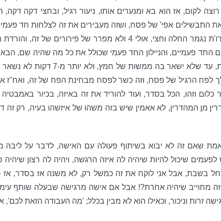
ד רוצה לקום, אז הוא בא ומנערים אותו, ניעור רגיל, ובחצי דקה דקה,
את התבשילים אפי' של פסח, ושזה מעבירים את זה לצלחות חד פעמיות
ים החד פעמיים, והניילון החד פעמי שכולל את כל מה שהיה שם, הב
ולשטוף אותה לא בתור לנקות, עד ש
הלך לפח הרגיל של פסח, וזה כשר לפסח מבחינת הפח של זה, ואח"ז א
 כלום וזהו, הכל בסדר, ועוד להוריד את זה באיזה, בכיור באמבטיה
ן מן המהדרין, לא אאמין שיש בזה משהו של איזשהו בעיה, רק זה ד
מת שאם זה לא יבוא בשיתוף פעולה עם האישה, לדבר על ליבה מקוד
 לפעמים שיכול להיות שיהיה לה איזה הרגשה, ויהיה לה רצון שיהיה פי
 בשבת, אבל אני לוקח את זה כמשל רק, לא משנה אז בסדר, אז כ
 זה מחוייב שיהיה אחרת?! אבל אם אישה מרגישה שבעלה שותף עימה, 
שה זרות וניכור, וכאילו הוא לא מבין בכלל; 'מה העבודה הזאת לכם', א