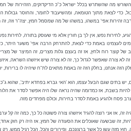
 השורש מה שהשתרש בכלל ישראל כ"כ הדיקדוקים, הזהירות של חמץ
ל, כדי לצאת מתוך הטומאה, ומהשיעבוד לחומר, והחוסר גבולות הז
בה זהירות אפי' במשהו, במשהו של מה שמסמל חמץ, יצה"ר וזה, זה
הגיע, לחירות נפש, אין לך בן חורין אלא מי שעוסק בתורה, לחירות 
מים לעצמינו באמת כדי לצאת, להתרחק הרבה אפי' משער היתר, כדי
צב של קוצר רוח ולחץ, אז זה בעצם גלות מצרים, זה המיצר של מצ
 זה לא צורה שאפשר לגדול כך, זה לא צורה שיש איזשהו השראה, איזשה
ק הזה אנחנו, בחלק הזה זה באמת מתאים לת"ח שיהיה לו ברירות, יהיה
יש בתים שגם הבעל עצמו, הוא 'האי גברא בפחדא יתיב', שהוא ג"כ לא
יות בשבת, אז כמדומה שהיה נראה שלו היה אפשר לסדר את הלוח, ז
ערב פסח ולהגיע באמת לסדר בחירות, וכולם מפחדים מזה.
 זה, אז אני רוצה להגיד איזשהו צורה פשוטה כל כך, כמה זה קל ערב
יות, זה שבשעה שאוכלים את הסעודה של חמץ, אז היה רק חוק אחד, 
, חוץ מזה עשו כל אשר ברצונכם, ופירורים והכל, הכל רגיל ממש, רק