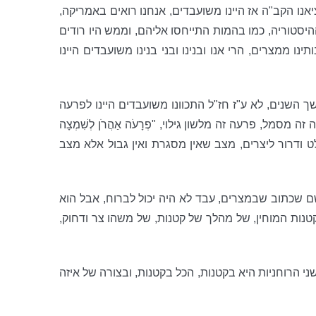
יאנו הקב"ה אז היינו משועבדים, אנחנו רואים באמריקה,
ההיסטוריה, כמו בהמות התייחסו אליהם, וממש היו רודים
ו ממצרים, הרי אנו ובנינו ובני בנינו משועבדים היינו
השנים, לא ע"ז חז"ל התכוונו משועבדים היינו לפרעה
ל, פרעה זה מלשון גילוי, "פְרָעֹה אַהֲרֹן לְשִׁמְצָה
ט ודרור ליצרים, מצב שאין מסגרת ואין גבול אלא מצב
 שם שכתוב שבמצרים, עבד לא היה יכול לברוח, אבל הוא
נות המוחין, של מהלך של קטנות, של משהו צר ודחוק,
ני הרוחניות היא בקטנות, הכל בקטנות, ובצורה של איזה