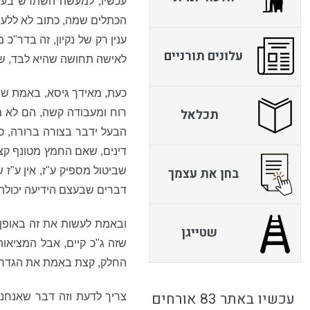
עכשיו, למעשה השתרש בעם י
הכתלים שמה, כתוב לא ללעוג
ענין רק של נקיון, זה בדר"כ
עלונים תורניים
לאישה תחושה שהיא לבד, שה
כעת, מאידך גיסא, באמת שמן
תכלאל
רוח ומעבודה קשה, הם לא מ
הבעל ידבר בצורה ברורה, כ
דינים, שאם החמץ מטונף קצת 
בחן את עצמך
שביטול מספיק ע"ז, אין ע"ז 
דברים שבעצם הידיעה יכולה 
ובאמת לעשות את זה באופן ש
שטייגן
שזה ג"כ קיים, אבל המציאו
החלק, קצת באמת את הגדרי ה
עכשיו באתר 83 אורחים
צריך לדעת וזה דבר שאנחנו 