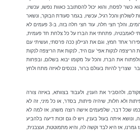
 הוא כשר לפסח, והוא יכול להסתובב כאוות נפשו, עכשיו,
 לשולחן והכל רגיל, עכשיו, בגמר סעודת הבוקר, ונשאר
חלה וחצי שלימים, ב-3 ניאגרו'ת נגמר החלה וחצי, אולי 4 ולא מפרר של פירורים של זה, והורדת המים, והלך חצי חלה, עוד חצי חלה בזה, ב-3 פעמים לא
אתי לאמבטיה, פתחתי את הברז על כל צלחת חד פעמית,
לא ישאר בה ממשות של חמץ, ולא יותר מ-7 דקות לא נשאר פירור אחד חמץ, וגם את הניילון ככה פרסתי, ועשיתי עם
ת הריצפה לנקות אפי' עם היד, לנקות את הריצפה לנקות
 ולפתוח את הברז, והכל על מקומו יבוא בשלום, ובפחות
בר
שצריך להיות בעולם ברור, נכנסים לאיזה מתח ולחץ
ם, ולהסביר את הענין, ולעבוד בצוותא, באיזה צורה
תות ולא חלות, שיהיה פיתות, בסדר, או כל מיני, זה לא
מו שכל דבר, שלפעמים אישה רוצה משהו, אז למה לא
ונושא איתה בעול בענין, ויש לו גם זכות דיעה בלהביע
ז גמרנו, אז היא לבד וקשה לה, והיא מתמוטטת, ועצבנית,