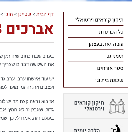
דף הבית
>
שטייגן
>
תוכן
>
תיקון קוראים וירטואלי
אברכים 8
כל הכותרות
עשה זאת בעצמך
תימני נט
בערב שבת כתוב שזה זמן שהש
את השלושה דברים שצריך להג
ספר אורחים
שכונת בית וגן
יש עוד איזשהו ערב, ערב גד
ועצבים וזה, זה זמן מועד לפור
תיקון קוראים
אז בוא נראה קצת מה יש לומר 
וירטואלי
גדול, שאבק זה לא חמץ, אבל
בעולם הזה, אמרו לי, כך שמעת
הלכה יומית