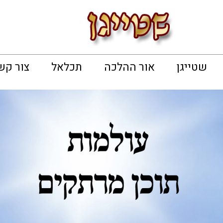
שטייגן
אור ההלכה
תכלאל
צור קש