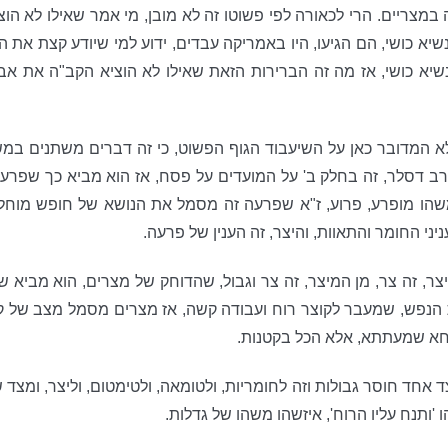
 במצריים. הרי לכאורה לפי פשוטו זה לא מובן, מי אמר שאילו לא הוצ
נשיא כושי, הם הגיעו, היו באמריקה עבדים, ידוע למי שיודע קצת את 
יא כושי, אז מה זה הברירות הזאת שאילו לא הוציא הקב"ה את אבותינ
 המדובר כאן על השיעבוד הגוף הפשוט, כי זה דברים משתנים במשך 
 דסלר, זה בחלק ב' על המועדים על פסח, אז הוא מביא כך שפרעה זה מסמ
), משהו מופרע, פרוע, ז"א שפרעה זה מסמל את הנושא של חופש מוחל
ניני החומר והתאוות, והיצר, זה הענין של פרעה.
יצר, זה צר, מן המיצר, זה צר וגבול, שהדוחק של מצרים, הוא מביא
 הנפש, שמעבר לקוצר רוח ועבודה קשה, אז מצרים מסמל מצב של קט
רווחא שמעתתא, אלא הכל בקטנות.
חד חוסר גבולות וזה לחומריות, ולטומאה, ולטימטום, וליצר, ומצד ש
'ותנח עליו הרוח', איזשהו משהו של גדלות.