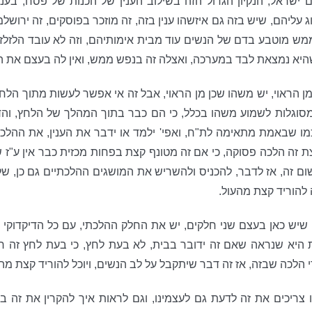
שראל, הנקיון הגדול הזה בשילוב הענין של הכנות של פסח, בענ
 עליהם, שיש בזה גם איזשהו ענין בזה, זה מוזכר בפוסקים, זה ירו
 ממש מוטבע בדם של הנשים עוד מבית אימותיהם, וזה לא עובד הלזלזל 
יא נמצאת לבד במערכה, ואצלה זה בנפש ממש, ואין לה בעצם את הש
 הראוי, יש משהו שכן מן הראוי, אבל זה אי אפשר לעשות מתוך הלח
סוגלות לשמוע משהו בכלל, כי הם כבר בתוך המהלך של הלחץ, והדו
מו שבאמת מתאימה לת"ח, ואפי' ילמד או ידבר את הענין, את ההלכ
זה הלכה פסוקה, כי אם זה מטונף קצת בפחות מכזית כבר אין ע"ז שום
שום זה, אז לדבר, להכניס ולהשריש את המושגים ההלכתיים גם כן, של
להוריד קצת מהעול.
יש כאן בעצם שני חלקים, יש את החלק ההלכתי, עם כל הדיקדוקי הל
ת היא שנראה שאם זה ידובר בבית, לא בעת לחץ, כי בעת לחץ זה ר
לכה שבזה, אז זה דבר שיתקבל על לב הנשים, ויוכל להוריד קצת מה
צריכים את זה לדעת גם לעצמינו, וגם לראות איך להקרין את זה בב