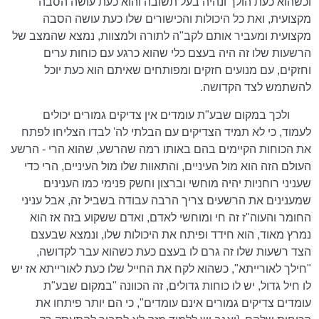
וכשהוא כעת הולך ונהיה בעל תשובה והוא כעת עושה הסבה
מקצועית, ואת כל היכולות והכישורים שלו כעת עושה הסבה
מקצועית ומעביר אותם לקב"ה לתורה ולמצוות, נמצא שהמצב של
הרשעות שלו זה היה בעצם כלי שהוא כרגע עם כוחות ערים
וחזקים, עם מנועים חזקים ומפותחים שאיתם הוא כעת יוכל
להשתמש לצד הקדושה.
ולכך במקום שבע"ת עומדים אין צדיקים גמורים יכולים
לעמוד, כי לא תמיד הצדיקים עם הבלתי לה' לבדו הצליחו לפתח
את הכוחות הקיימים בהם באותו רמה שהרשע, שהוא הרי - הרשע
העולם הזה הוא מול העיניים, והתאוות שלו מול העיניים, הרי כדי
שעניני רוחניות יהיה מוחשי וברצון וחשק פנימי כמו הענינים
שמענינים את הרשעים צריך הרבה עבודה בשביל זה, אבל עניני
החומר והעוה"ז זה חי ומוחשי לאדם, ואדם ששקוע בזה אז הוא
נמרץ מאוד, הוא חידד ופיתח את היכולות שלו, ונמצא שבעצם
הצד רשעות שלו זה גרם לו בעצם כעת כשהוא עבר לקדושה,
"חילך לאורייתא", כשהוא לקח את החייל שלו כעת לאורייתא אז יש
לו חיל גדול, יש לו כוחות גדולים, זה הכוונה "במקום שבע"ת
עומדים צדיקים גמורים אינם עומדים", כי הם יותר פיתחו את