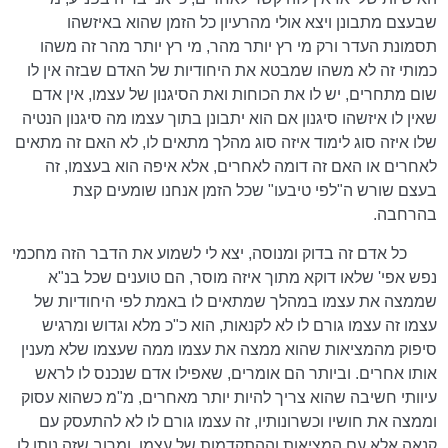
שבעצם מתבונן ויצא אולי מהרעיון כל הזמן שהוא באיזשהו
תסמונת העדר ורק מי רץ יותר מהר, מי רץ יותר מהר זה משהו
כמותי זה לא משהו שמבטא את היחודיות של האדם שבזה אין לו
שום מתחרים, יש לו את הכוחות ואת הסיגנון של עצמו, אין אדם
שאין לו איזשהו סיגנון אם הוא יתבונן בתוך עצמו מה סיגנון הנטיה
שלו איזה סוג לימוד איזה סוג מהלך מתאים לו, לא האם זה מתאים
לאחרים או האם זה דומה לאחרים, אלא איפה הוא בעצמו, זה
בעצם שורש ה"לפי טיבעו" שכל הזמן אנחנו שומעים קצת
בהרחבה.
כל אדם זה בדוק ומנוסה, יצא לי לשמוע את הדבר הזה מחכמי
נפש אפי' שלאו דוקא מתוך איזה מוסר, הם טוענים שכל בנ"א
שממצה את עצמו במהלך שמתאים לו באמת לפי היחודיות של
עצמו זה עצמו גורם לו לא לקנאות, הוא כ"כ מלא וגדוש ומרגיש
סיפוק מהמציאות שהוא ממצה את עצמו ממה שעצמו שלא מענין
אותו אחרים. וביותר הם אומרים, שאפילו אדם שנכנס לו לראש
עיוותי חשיבה שהוא צריך להיות יותר מאחרים, מ"מ כשהוא עסוק
וממצה את חושיו וכשרונותיו, זה עצמו גורם לו לא להתעסק עם
קנאה אלא עם המציאות וההתקדמות של עצמו, ומרוב שזה נותן לו