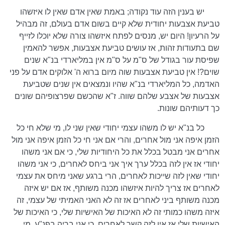
יש בענין הזה עוד נקודה; באמת שאין אדם שאין לו איזשהו
טביעת אצבעות יחודית שלא קיים בשום אדם בעולם, זה מבהיל
על הרעיון! היום יש, מנסים לפתח איזשהו צורה שלא יוכלו לזייף
שם בתעודות זהות, אז עושים טביעת אצבעות, אפשר להאמין
שפיסת עור בגודל של ס"מ על ס"מ אין במליארדי בנ"א שנים
שוים?! אין טביעת אצבעות שוה מיום ברוא ה' אלוקים אדם על פני
האדמה, כל המליארדי בנ"א שהיו ונמצאים אין שנים שטביעת
אצבעות של אצבע שלהם שווה. ז"א שהכשם שפרצופיהם שונים
כך דעותיהם שונות.
כל בנ"א יש לו משהו עצמי יחודי שאין שני לו, מי שלא חי כל
הזמן איפה אני מול אחרים, והרי אם אני חי כל הזמן איפה אני מול
אחרים אני מבטל בכלל את כל היחודיות שלי, כי אם אני משהו
יחודי אז אין לזה בכלל ערך איך אני ביחס לאחרים, כי אני משהו
יחודי שאין לזה שייכות לאחרים, הרי ברגע שאני מיחס את עצמי
לאחרים אז צריך להיות איזשהו מכנה משותף, אז אם יש איזה
מכנה משותף ביני לאחרים אז זה לא האני האמיתי של עצמי, זה
איזה משהו כמותי זה לא האיכות של האישיות שלי, כי האיכות של
האישיות שלי אז אין לזה קשר לאחרים, כי אני בריה בפנ"ע, מי