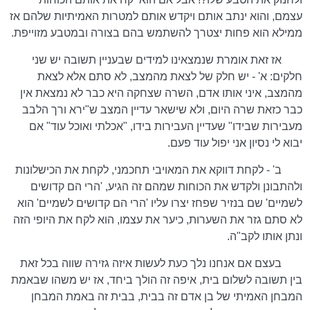
עצמם, והוא ינתב אותם ויקדש אותם למטרות האמיתיות שלהם אז
ממילא הוא פחות יצטרך להשתמש בהם בצורה ובמטבע מזוייפת.
אז זאת אומרת שנמצאינו למידים שבעניין תשובה יש שני
חלקים: א' - יש חלק של לצאת מהמצב, לא סתם אלא לצאת
מהמצב, איני אותו אדם, השרה שצחקה היא כבר לא נמצאת אין
כבר כזאת שרה היום, ולא שישאר עדיין המצב ש"ירא ורך הלבב
מעבירות שבידו" שעדיין העבירות בידו, "אכלתי ואוכל עוד" אם
יבוא לי נסיון אני יפול עוד פעם.
ב' - לקחת דווקא את המאויבי תחכמני, לקחת את הכישלונות
ולהתבונן ולקדש את הכוחות שמהם זה הגיע, 'הרי הם קדושים
לשמיים' שם בנזיר שפחז יצרו עליו 'הרי הם קדושים לשמיים' הוא
לא סתם גזר את השערות, כיער את עצמו, הוא לקח את היופי הזה
ונתן אותו לקב"ה.
בעצם אם אנחנו נלך כעת לעשות איזה גזירה שווה בכל זאת
בין תשובה לשלום בית, איפה זה הולך ביחד, אז יש משהו שבאמת
המבחן האמיתי של בן אדם זה בבית, בבית זה באמת המבחן