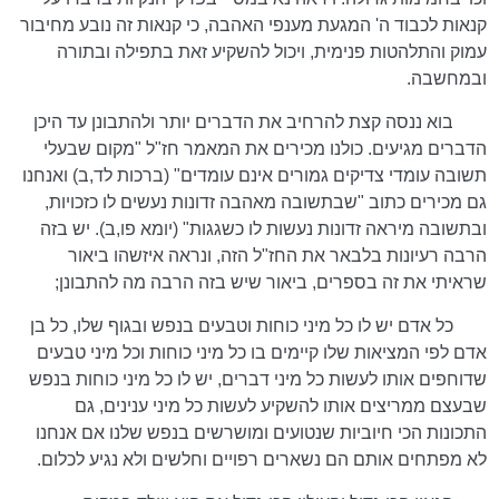
קנאות לכבוד ה' המגעת מענפי האהבה, כי קנאות זה נובע מחיבור
עמוק והתלהטות פנימית, ויכול להשקיע זאת בתפילה ובתורה
ובמחשבה.
בוא ננסה קצת להרחיב את הדברים יותר ולהתבונן עד היכן
הדברים מגיעים. כולנו מכירים את המאמר חז"ל "מקום שבעלי
תשובה עומדי צדיקים גמורים אינם עומדים" (ברכות לד,ב) ואנחנו
גם מכירים כתוב "שבתשובה מאהבה זדונות נעשים לו כזכויות,
ובתשובה מיראה זדונות נעשות לו כשגגות" (יומא פו,ב). יש בזה
הרבה רעיונות בלבאר את החז"ל הזה, ונראה איזשהו ביאור
שראיתי את זה בספרים, ביאור שיש בזה הרבה מה להתבונן;
כל אדם יש לו כל מיני כוחות וטבעים בנפש ובגוף שלו, כל בן
אדם לפי המציאות שלו קיימים בו כל מיני כוחות וכל מיני טבעים
שדוחפים אותו לעשות כל מיני דברים, יש לו כל מיני כוחות בנפש
שבעצם ממריצים אותו להשקיע לעשות כל מיני ענינים, גם
התכונות הכי חיוביות שנטועים ומושרשים בנפש שלנו אם אנחנו
לא מפתחים אותם הם נשארים רפויים וחלשים ולא נגיע לכלום.