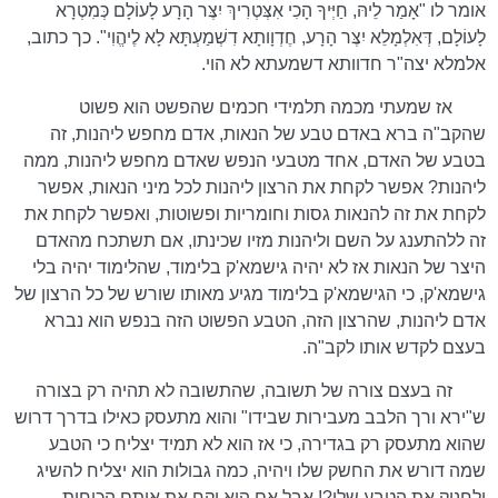
אומר לו "אָמַר לֵיהּ, חַיְּיךָ הָכִי אִצְּטְרִיךְ יִצֶּר הָרָע לָעוֹלָם כְּמִטְרָא
לָעוֹלָם, דְּאִלְמָלֵא יִצֶּר הָרָע, חֶדְוָותָא דִשְׁמַעְתָּא לָא לֶיהֱוִי". כך כתוב,
אלמלא יצה"ר חדוותא דשמעתא לא הוי.
אז שמעתי מכמה תלמידי חכמים שהפשט הוא פשוט
שהקב"ה ברא באדם טבע של הנאות, אדם מחפש ליהנות, זה
בטבע של האדם, אחד מטבעי הנפש שאדם מחפש ליהנות, ממה
ליהנות? אפשר לקחת את הרצון ליהנות לכל מיני הנאות, אפשר
לקחת את זה להנאות גסות וחומריות ופשוטות, ואפשר לקחת את
זה ללהתענג על השם וליהנות מזיו שכינתו, אם תשתכח מהאדם
היצר של הנאות אז לא יהיה גישמא'ק בלימוד, שהלימוד יהיה בלי
גישמא'ק, כי הגישמא'ק בלימוד מגיע מאותו שורש של כל הרצון של
אדם ליהנות, שהרצון הזה, הטבע הפשוט הזה בנפש הוא נברא
בעצם לקדש אותו לקב"ה.
זה בעצם צורה של תשובה, שהתשובה לא תהיה רק בצורה
ש"ירא ורך הלבב מעבירות שבידו" והוא מתעסק כאילו בדרך דרוש
שהוא מתעסק רק בגדירה, כי אז הוא לא תמיד יצליח כי הטבע
שמה דורש את החשק שלו ויהיה, כמה גבולות הוא יצליח להשיג
ולחנוק את הטבע שלו?! אבל אם הוא יקח את אותם הכוחות