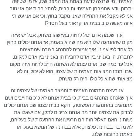
האמיתי, מי שרוצה לדעת באמת את המצב שלו, אז מי שטיפה
יתבונן יודע שהמבחן האמיתי זה בבית, למה? בבית אם אני טוב
אני לא מקבל את התהילה שאני מקבל בחוץ, וכי אם אני עשיתי
איזה מעשה טוב בבית אז יקראוני בעל חסד?!
ועוד שכמה אדם יכול לחיות באיזשהו משחק, אבל יש איזה
מקום שההנהגה שלו היא מה שהוא באמת, אז אנחנו יכולים בחוץ
כל אחד לפי עניינו, איך אמורים להתנהג בצורה שמתאימה
לחברה, הן בענייני בין אדם לחבירו הן בענייני בין אדם למקום,
אבל עד כמה שבן אדם עצמו לא השתנה חייב להיות איזה מקום
שבו יתנקז המציאות האמיתית של עצמו, הוא לא יכול, זה לא
מציאותי שהוא כל כולו יהיה רק משחק.
אז בעצם התמונה האמיתית והמצב האמיתי של עצמינו זה
איך שאנחנו מתנהגים בבית, כי בבית אנחנו לא כ"כ מחוייבים ושם
מתנהגים בהתנהגות הפשוטה, ודוקא בבית עצמו שם אנחנו יכולים
לבדוק את עצמינו יותר מה אנחנו צריכים לתקן, אם ישאלו את
נשותינו האם האלול הזה הם הרגישו את ההתעלות של בעליהם,
לא מדבר בבחינת פלצות, אלא בבחינה של הנושא בעול, או
באמת בחובות שלנו.