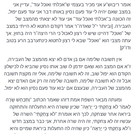
אומר ריבוש"ע אני מכיר בעצמי ש"אכלתי ואוכל עוד", עדיין אני
במצב שאם יהיה לי עוד פעם נסיון באותו דבר אני עוד פעם יפול,
זה הכוונה ב"אכלתי ואוכל עוד" אני עוד לא יצאתי מהמצב של
העבירה. [וביותר י"ל שאדה"ר אמר דקודם החטא לא הייתי במצב
של "ואוכל" דהיינו שיש לי רצון לאכול כי הרי היצה"ר היה בחוץ, אך
עתה מצבי הוא "ואוכל" שבא לי רצון לחטוא כינתערבב הרע בטוב
ודו"ק]
אין תשובה שלימה אם בן אדם לא יצא מהמצב של העבירה,
ז"א אם המצב הוא שאם יזדמן לו שוב אותו נסיון שהביא לו לכישלון
הקודם הוא יפול שוב, זה לא תשובה שלימה, אולי זה מקצת תשובה
אבל זה לא תשובה שלימה, תשובה שלימה זה רק אם האדם יצא
מהמצב של העבירה, שבעצם אם יבוא עוד פעם נסיון הוא לא יפול.
ומעתה מבאר השפת אמת דזהו שאמר הכתוב "וַתְּכַחֵשׁ שָׂרָה
לֵאמֹר לֹא צָחַקְתִּי כִּי יָרֵאָה" שכיון ששרה היא התעלתה והתחזקה
ביראה אחר שצחקה, לכך היא אומרת "לֹא צָחַקְתִּי" השרה של
עכשיו זה לא צחקתי, זה היה שרה אחרת, אני כבר במצב חדש
ו"לֹא צָחַקְתִּי כִּי יָרֵאָה" כיון שהיה לה התעלות ביראת שמיים והיא