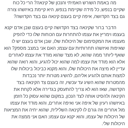
מה באמת השורש האמיתי והנכון של קינאה? הרי כל כוח
שקיים בנפש, כל מידה שקיימת בנפש, היא קיימת באיזשהו צורה
גם בצד הקדושה, איפה קיים בעצם קינאה גם בצד הקדושה?
הדבר ברור שקינאה בצד הקדושה קיים בעצם שבן אדם יקנא
בעצמו וימריץ את עצמו להתחרות עם הכוחות שלו כדי להפיק
מעצמו את המקסימום של היכולות שלו, שבן אדם בעצם יש לו
שאיפות ואיזשהו תחרותיות עם עצמו; האם אני במצב מספק? הוא
שואף ליותר ממה שהוא, לא מצד שהוא מודד את עצמו לאחרים
אלא הוא מודד את עצמו למה שהוא יכול להגיע, והוא רואה שהוא
עדיין לא מיצה את היכולות שלו, והוא מקנא כביכול ביכולות שלו
למצות אותם ולהגיע אליהם, להשיג מטרות יותר נכבדות
מהמטרות שהוא השיג עד עכשיו, זה בעצם צד הקינאה בצד
הקדושה, שאז הוא לא צריך להתעסק בגדירה אלא לקחת את
הקינאה ולהסיט אותה לצד הנכון, במקום שהוא עסוק כל הזמן
באיזשהו רעיון של איפה אני ואיפה אחרים, והוא מודד את עצמו
מול אחרים וזה גורם לו לקינאה השלילית, שהוא יחיה את המציאות
של היכולות של עצמו, והוא יקנא עם עצמו; האם אני ממצה את
היכולות שלי.