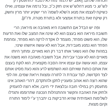
הכוחות שלהם. [ואגב יש ללמוד מזה לא לסבור להתעסק רק
לש"ש, כי מנוע דהלש"ש אינו חזק כ"כ, ובל נרמה את עצמינו, ואילו
כשיקח לעצמו את מנוע ה'שלא לשמה' הרי ישקיע יותר מרץ וחשק,
רק שיקח זאת בתורת אמצעי ולא בתורת מטרה, ודו"ק].
ופה יש הבדל אם התשובה היא מאהבה או מיראה; הרי
תשובה מיראה הוא בעצם הוא לא שינה את המצב שלו ואת הדעות
שלו, הוא פשוט מפחד, מוצמד לו אקדח לרקה הוא מפחד, ומחמת
הפחד הוא נמנע מעבירות, אבל הוא לא עושה איזשהו שינוי,
במהות שלו הוא נשאר אותו דבר רק הוא מאויים, ומתוך היותו
מאויים הוא לא עובר עבירות. אבל תשובה מאהבה הוא משנה את
עצמו, הוא עושה עם עצמו איזה הסבה מקצועית, הוא לוקח בעצם
את אותם כוחות שאיתם הוא השתמש לרע והוא כעת מסיט אותם
לצד הקדושה, לצד עבודת ה' לתורה ומצוות ויראת שמים. וזה לפי
שהוא רוצה הוא אוהב ומעוניין לתקן ולהתקדם, דהרי האוהב אינו
מתעסק רק במילוי חובה ובלצאת ידי חיובו, אלא רוצה להעמיק
ולחזק את האהבה והקשר וההתנהלות הנכונה שתרוממו ותגדלו
לשלימות האמיתית שהיא הדביקות בו יתברך ע"י לימוד התורה
וקיום מצוות.