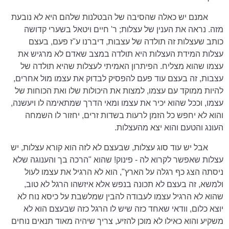
אמנם יש כאלה שהסיבה של הבטלנות שלהם היא לא נובעת
מזה. נראה את הענין של עצלות; ר' חיים ויטאל בשערי קדושה
כותב שעצלות זה תולדה של עצבות, דיברנו ע"ז פעם, בעצם
עצלות המידת העצלות היא תולדה במצב שאדם לא מרגיש את
עצמו שהוא מצליח. הפיתרון האמיתי לעצלות שהיא תולדה של
עצבות, זה בעצם עוד פעם להפסיק לבדוק את עצמו מול אחרים,
להיות ממוקד עם עצמו, למצות את היכולות שלו ואת הכוחות של
עצמו, וככל שהוא יכיר את עצמו ומאי הדרך שמתאימה לו ויעשנה,
והוא לא יחפש כל הזמן לרעות בשדות זרים, יחזור לו השמחה
העונג והטעם והוא יצא מהעצלות.
אבל יש עוד סוג עצלות, שבעצם לא לזה הוא קורא עצלות, יש
עצלות שאפשר לקרוא לה - פינוק! שהוא "הרכה בך והענוגה שלא
ניסתה הצג כף רגלה על הארץ", הוא לא הרגיל את עצמו לעול
ולמשא, זה בעצם לא תכונה בנפש אלא איזשהו הרגל לא טוב,
שהוא לא הרגיל עצמו לעבודה להבין שמלשבת על כיסא נוח לא
יוצא כלום, וודאי שאחד כזה שיש לו הרגל כזה שבעצם הוא לא
משקיע והוא כאילו לא מוכן להזיע, צריך שיהיה מאוד תנאים נוחים