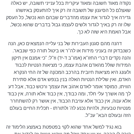
נקודה מאוד חשובה ומאוד עיקרית בכל ענייני תשובה, יש כאלה
שאצלם כל הסיגנון של תשובה זה רק איך להתעסק באיזשהו
גדירה איך לגדור את עצמו מהדברים שבהם הוא נכשל, כל העסק
שלו זה רק באיך לגדור ולשים לעצמו גבול בדברים שהוא נכשל,
אבל האמת היא שזה לא כך.
דהנה מהם סגנון העבירות של בני עלייה הנמצאים כאן, הנה
כשנבדוק זה בעניני מידות או לה"ר או ביטול תורה כפי שנבאר.
והנה נקדים דברי החזו"א (אמו"ב ד-יד) וז"ל: "כי אמנם אין תיקון
המידות שולל מהאדם אהבת עצמו, כי מציאות הנטיות לכבוד
ולעונג היא מציאות חיובית בהרכב המכוֹנָה של זה החי הנקרא
האדם, ואין שלילת הנטיות האלה בנין בנפש אדם אלא סתירת
הוויתו, הַמוּסָר אומר לאדם אהוֹב את עצמך ורכוש כבוד, אבל דע
לך מה אשרך עלי חלד, ומה כבודך, אין כבוד אלא תורה, אין כבוד
אלא ענוה, אין כבוד אלא עזיבת הכבוד, אין אושר רק להשתחרר
מנטיות טבעיות, ולהיות נכנע לה' ולתורתו - תכלית החיים בעולם
הזה ובעולם הבא" עכ"ל.
בוא נגיד למשל אחד שהוא לקוי בפטפטת באמצע הלימוד זה