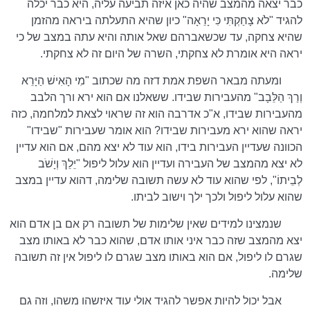
כבר יצאה מהמצב שהיה כאן איזה תביעה עליה, היא כבר יכלה
להגיד "לֹא צָחַקְתִּי כִּי יָרֵאָה" כיון שהיא התעלתה ביראה מהזמן
שהיא צחקה, עד שכשאברהם שאל אותה והיא עתה במצב של כי
יראה היא אומרת לא צחקתי, השרה של היום זה לא צחקתי.
ומעתה מבאר השפת אמת דזה מה שכתוב "מִי הָאִישׁ הַיָּרֵא
וְרַךְ הַלֵּבָב" מהעבירות שבידו. ששאלנו אם הוא ירא ורך הלבב
מהעבירות שבידו, א"כ אדרבה הוא זה שראוי לצאת למלחמה, כזה
יראה שהוא ירא מעבירות שבידו? הוא אומר שעבירות "שבידו"
הכוונה שעדיין העבירות בידו, הוא עוד לא יצא מהם, אם הוא עדיין
לא יצא מהמצב של העבירה ועדיין הוא עלול ליפול "יֵלֵךְ וְיָשֹׁב
לְבֵיתוֹ", לפי שהוא עוד לא עשה תשובה שלימה, דהוא עדיין במצב
שהוא עלול ליפול ולכך ילך וישוב לביתו.
שנמצינו למידים שאין שלימות של תשובה רק אם בן אדם הוא
יצא מהמצב שזה כבר איני אותו אדם, שהוא כבר לא באותו מצב
שגרם לו ליפול, אם הוא באותו מצב שגרם לו ליפול אין זה תשובה
שלימה.
אבל יכול להיות אפשר להגיד אולי עוד איזשהו משהו, וזה גם