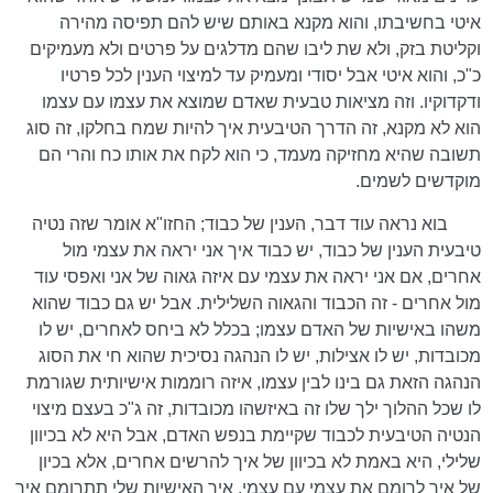
איטי בחשיבתו, והוא מקנא באותם שיש להם תפיסה מהירה
וקליטת בזק, ולא שת ליבו שהם מדלגים על פרטים ולא מעמיקים
כ"כ, והוא איטי אבל יסודי ומעמיק עד למיצוי הענין לכל פרטיו
ודקדוקיו. וזה מציאות טבעית שאדם שמוצא את עצמו עם עצמו
הוא לא מקנא, זה הדרך הטיבעית איך להיות שמח בחלקו, זה סוג
תשובה שהיא מחזיקה מעמד, כי הוא לקח את אותו כח והרי הם
מוקדשים לשמים.
בוא נראה עוד דבר, הענין של כבוד; החזו"א אומר שזה נטיה
טיבעית הענין של כבוד, יש כבוד איך אני יראה את עצמי מול
אחרים, אם אני יראה את עצמי עם איזה גאוה של אני ואפסי עוד
מול אחרים - זה הכבוד והגאוה השלילית. אבל יש גם כבוד שהוא
משהו באישיות של האדם עצמו; בכלל לא ביחס לאחרים, יש לו
מכובדות, יש לו אצילות, יש לו הנהגה נסיכית שהוא חי את הסוג
הנהגה הזאת גם בינו לבין עצמו, איזה רוממות אישיותית שגורמת
לו שכל ההלוך ילך שלו זה באיזשהו מכובדות, זה ג"כ בעצם מיצוי
הנטיה הטיבעית לכבוד שקיימת בנפש האדם, אבל היא לא בכיוון
שלילי, היא באמת לא בכיוון של איך להרשים אחרים, אלא בכיון
של איך לרומם את עצמי עם עצמי, איך האישיות שלי תתרומם איך