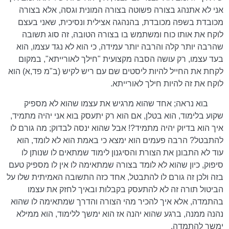
אני לא אתנהג בצורה פשוטה בצורה המונית וגסה, אלא בצורה
מכובדת בשפה מכובדת, בהנהגה אצילית ונסיכית, שאני בעצם
לוקח את אותו כוח ומשתמש בו בצורה הטובה, זה סוג תשובה
שהרבה יותר קלה והרבה יותר עמידה, כי הוא לא נגד עצמו, הוא
בעד עצמו, רק עושה הסבה מקצועית "חילך לאורייתא", במקום
לקחת את החייל להיות ליסטים שם עם ריש לקיש (ב"מ פד,א) הוא
לוקח את זה להיות חילך לאורייתא.
בוא נראה; אחד שהוא מרגיש את עצמו שהוא לא מספיק
שקוע בלימוד, הוא בטלן, אם הוא רק יתעסק בוא אני יהיה מתמיד,
איך הוא בדיוק יהיה מתמיד?! אבל שהוא ינסה לבדוק; מה גורם לו
להתבטל? הרבה פעמים הוא ימצא כי באמת הוא לא לומד, הוא
עוד לא התבונן את הצורת והסיגנון לימוד שמתאים לו שנותן לו
סיפוק, כיון שהוא לא לומד בצורה שמתאימה לו אין לו מספיק טעם
בזה ולכן זה גורם לו להתבטל, אחד כזה התשובה האמיתית שלו על
הביטול תורה זה לא להתעסק בקבלות ובאיך לחזק את עצמו
בהתמדה, אלא איך להכיר מהי הצורה והדרך שמתאימה לו שהוא
נהנה ממנה, ברגע שהוא יהנה אז הוא ימשך ללימוד, הוא ממילא
ימשך להתמדה.