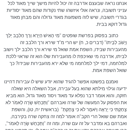
אנחנו נראה שבעצם אדרבה זה יכול להיות מישך שייך מאוד לכל
ענייני תשובה, ונראה אולי איזשהו שתי נקודות שהם מאוד יסודיות
בגדרי תשובה, שיש לזה משמעות מאוד גדולה והם מבחן מאוד
גדול דוקא בבית.
כתוב בפסוק בפרשת שופטים "מִי הָאִישׁ הַיָּרֵא וְרַךְ הַלֵּבָב יֵלֵךְ
וְיָשֹׁב לְבֵיתוֹ" (דברים כ, ח) יש הרי מ"ד שירא ורך הלבב זה
מהעבירות שבידו, השפת אמת שואל מי שירא ורך הלבב ילך וישוב
לביתו, אדרבה מי שאיכפת לו מהעבירות שלו הוא זה שראוי ללכת
למלחמה, דמי ילך למלחמה מי שלא ירא מהעבירות שבידו? כך
שואל השפת אמת.
ואמנם בפשוטו אפשר להגיד שהוא יודע שיש לו עבירות דהיינו
ידיעה וגילוי מילתא שהוא בעל עבירה, אבל השאלה היא שאלה
חזקה, והוא אומר דבר נפלא עד מאוד ויסוד מאוד גדול, הוא מביא
את הפסוק על המעשה של שרה ואברהם "וַתְּכַחֵשׁ שָׂרָה לֵאמֹר לֹא
צָחַקְתִּי כִּי יָרֵאָה וַיֹּאמֶר לֹא כִּי צָחָקְתְּ"
(בראשית יח, טו), והשפת
אמת שם שואל הרי הקב"ה אומר למה זה צחקה שרה בקירבה,
ואברהם בא ומדבר על זה עם שרה, ומה זה "וַתְּכַחֵשׁ שָׂרָה לֵאמֹר",