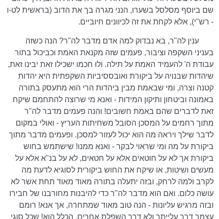
שם ביוסף מסלסל בשערו, הנני מגרה בך את הדוב (בראשית לט-ו
- רש"י), אלא לקחת את זה לכיוונים חיוביים.
ענין לה"ר, בא נבדוק למה אדם מדבר לה"ר? הנה כשזה
בעניני השקפה וציבור, פעמים שזה מקנאת האמת וכביכול בתור
עבודת ה' להעמיד האמת על תילה. ולוּ חכמו ישכילו זאת יבינו זאת,
שיהדות שבנויה על ביקורת ואובססיביות השקפתית היא יהדות
קטנה וצרה, ומי שבאמת מבין ביהדות הרי הוא מתעסק בתורה
באמונה וביטחון ותיקון המידות - ואנא מי שרוצה להתחמם שיקח
זאת לדברים שהם באמת חשובים! והנה פעמים מדבר לה"ר
מתוך רחמים על המסכן הסובל משחיתות העריץ - ואולי במקום
לדבר שילך ויראה מה הוא יכול לעזור למסכן. ופעמים מדבר מתוך
ביקורת על מה ומי שראוי לבקר - ואנא ממנו! שישתמש בחוש
ביקורת אך לא על חוטאים אלא על חטאים, לא על בנ"א אלא על
מעשים ושיטות, או שיקח את החוש ביקורית לסוגיא לדעת מה
לקרב ולמה לרחק, ובזה יתעלה בתורה מאוד מאוד תחת אשר לא
עושה כלום. ואם הוא מדבר לה"ר כדי להיבנות מחורבנו של חבירו
ובזה מרגיש עליונות - הנה טוב מאוד שמתחרה, אך אנא! רומם
עצמך דרך עלייתך ולא דרך השפלת אחרים. הכלל הוא! שכל סוגי