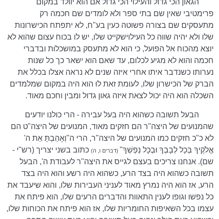
הגאון הכי גדול והעילוי הכי גדול אם הוא יוולד במקום
פרימטיבי שאין שם בתי ספר ולא לומדים שם חכמה רק
מתעסקים שם בצורה פשוטה כעין בע"ח, לא יתפתח הכישרונות
שלו ולא יהיה שווה כל העילוישקייט שלו, יש לו בכוח עצום שהוא לא
יוצא מהכוח אל הפועל, כי הוא לא מתעסק במושכלות ובדברי
חכמה והוא לא מגיע לכלום, עד שאם הוא ישאר כך כל שנות
נערותו כשנדבר איתו אחרי איזה שנים לא נראה אצלו בכלל את
הברק של הכישרון שלו, לעומת זאת לוּ הוא היה במקום שמלמדים
השכלה הוא היה יכול לצאת איזה גאון גדול ומבין וחכם מאוד.
הבעל תשובה כשהוא היה בעל עבירה - הרי כולנו יודעים
שהמנועים של היצה"ר הם חזקים מאוד, המנועים של היצה"ט הם
לא כ"כ חזקים כמו המנועים של היצה"ר, הרי ה"וְאָהַבְתָּ אֵת ה'
אֱלֹקֶיךָ בְּכָל לְבָבְךָ וּבְכָל נַפְשְׁךָ"
כתוב בשני יצריך (רש"י -
(דברים ו, ה)
שם). אנחנו צריכים בעצם לגייס את היצה"ר לעבודת ה', הבעל
תשובה כשהוא היה בצד הרע, כשהוא היה רשע והוא היה בצד
הרע, אז הוא היה נמרץ מאוד לעניני העבירות שלו, והוא שיעבד את
כל נפשו וגופו לענין התאוות והדברים הרעים שלו, הוא פיתח את
עצמו בכל השאיפות החומריות שלו, אז הוא פיתח את הכוחות שלו,