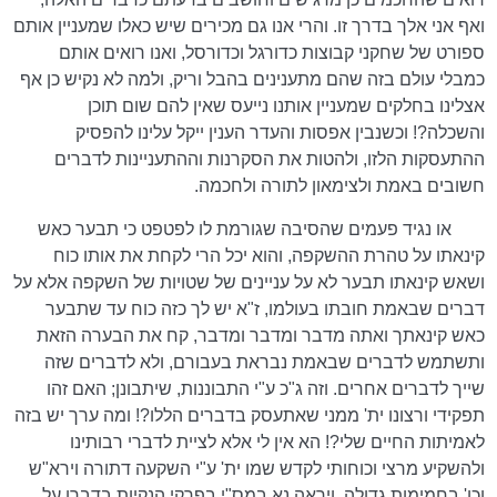
ואף אני אלך בדרך זו. והרי אנו גם מכירים שיש כאלו שמעניין אותם
ספורט של שחקני קבוצות כדורגל וכדורסל, ואנו רואים אותם
כמבלי עולם בזה שהם מתענינים בהבל וריק, ולמה לא נקיש כן אף
אצלינו בחלקים שמעניין אותנו נייעס שאין להם שום תוכן
והשכלה?! וכשנבין אפסות והעדר הענין ייקל עלינו להפסיק
ההתעסקות הלזו, ולהטות את הסקרנות וההתעניינות לדברים
חשובים באמת ולצימאון לתורה ולחכמה.
או נגיד פעמים שהסיבה שגורמת לו לפטפט כי תבער כאש
קינאתו על טהרת ההשקפה, והוא יכל הרי לקחת את אותו כוח
ושאש קינאתו תבער לא על עניינים של שטויות של השקפה אלא על
דברים שבאמת חובתו בעולמו, ז"א יש לך כזה כוח עד שתבער
כאש קינאתך ואתה מדבר ומדבר ומדבר, קח את הבערה הזאת
ותשתמש לדברים שבאמת נבראת בעבורם, ולא לדברים שזה
שייך לדברים אחרים. וזה ג"כ ע"י התבוננות, שיתבונן; האם זהו
תפקידי ורצונו ית' ממני שאתעסק בדברים הללו?! ומה ערך יש בזה
לאמיתות החיים שלי?! הא אין לי אלא לציית לדברי רבותינו
ולהשקיע מרצי וכוחותי לקדש שמו ית' ע"י השקעה דתורה וירא"ש
וכו' בחמימות גדולה. ויראה נא במס"י בפרקי הנקיות בדברו על