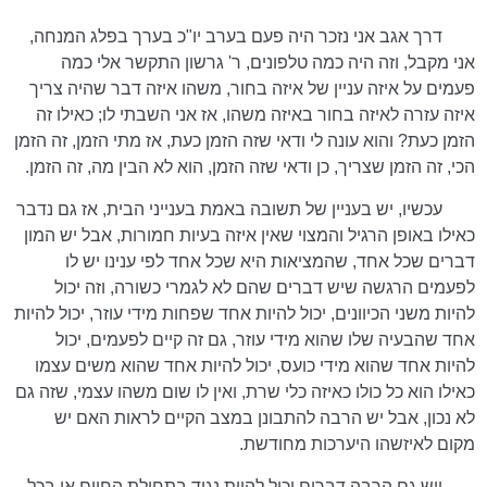
דרך אגב אני נזכר היה פעם בערב יו"כ בערך בפלג המנחה,
אני מקבל, וזה היה כמה טלפונים, ר' גרשון התקשר אלי כמה
פעמים על איזה עניין של איזה בחור, משהו איזה דבר שהיה צריך
איזה עזרה לאיזה בחור באיזה משהו, אז אני השבתי לו; כאילו זה
הזמן כעת? והוא עונה לי ודאי שזה הזמן כעת, אז מתי הזמן, זה הזמן
הכי, זה הזמן שצריך, כן ודאי שזה הזמן, הוא לא הבין מה, זה הזמן.
עכשיו, יש בעניין של תשובה באמת בענייני הבית, אז גם נדבר
כאילו באופן הרגיל והמצוי שאין איזה בעיות חמורות, אבל יש המון
דברים שכל אחד, שהמציאות היא שכל אחד לפי ענינו יש לו
לפעמים הרגשה שיש דברים שהם לא לגמרי כשורה, וזה יכול
להיות משני הכיוונים, יכול להיות אחד שפחות מידי עוזר, יכול להיות
אחד שהבעיה שלו שהוא מידי עוזר, גם זה קיים לפעמים, יכול
להיות אחד שהוא מידי כועס, יכול להיות אחד שהוא משים עצמו
כאילו הוא כל כולו כאיזה כלי שרת, ואין לו שום משהו עצמי, שזה גם
לא נכון, אבל יש הרבה להתבונן במצב הקיים לראות האם יש
מקום לאיזשהו היערכות מחודשת.
ויש גם הרבה דברים יכול להיות נגיד בתחילת החיים או בכל