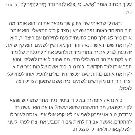
עליך הכתוב אומר "אִישׁ... כִּי יַפְלִא לִנְדֹּר נֶדֶר נָזִיר לְהַזִּיר לַה'"
(במדבר
ו, ב).
נראה לי שראיתי שר' איזיק שר מבאר את זה, הוא אומר מה
היה המיוחד באותו נזיר ששמעון הצדיק כ"כ התפעל? הוא אומר
אותו נזיר לא הלך סתם להשחית כעת להילחם עם היצה"ר, הוא
לקח את שער ראשו הנאה והרי הן מוקדשין לשמים, הוא קידש את
זה כעת לגדל את זה בתור נזירות ולהגיע אח"ז לתגלחת של נזיר,
הוא לקח את הכוח השלילי הזה, מה שהוביל אותו לשלילי, והוא
הפך אותו לצד הקדושה, כזה נזיר, כזה אשם של כזה נזיר שהוא
לקח את אותם כוחות שעד עכשיו היו יכולים להפיל אותו לפחז עליו
יצרו והרי הם מוקדשים לשמים, כזה אשם שמעון הצדיק רצה
לאכול.
בוא נראה איפה זה בא לידי ביטוי. נגיד אחד שמרגיש שהוא
לקוי בקינאה, מה התשובה שהוא יעשה? אז אם הוא יעשה רק
עבודה; טוב אני יפרגן לשני אני לא יקנא אולי אפי' אנסה לעזור לו
להתקדם, אעשה עבודה להיות גיבור הכובש את יצרו לפרגן לשני
ולא לקנאות, ולעזור לו להצליח.