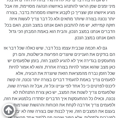
מיני זמנים שמן הראוי להתנהג באיזשהו הנהגה מסויימת, וזה אבל
מגיע איזשהו זמן שצריך כן לקבוע איזשהו מסמרות בדבר, בצורה
יותר נכונה בצורה שיותר מתאים ולא כל דבר צריך לעשות איזה
חזקה קמייתא, יש מה להתבונן האם אנחנו במצב הנכון, האם בכל
הדברים אנחנו במצב הנכון, והבית הוא באמת המבחן הכי גדול
האם אנחנו במצב הנכון.
גם לא חכמה שבבית עצמו בכל דבר, שיש כאלה שכל דבר אז
הם בודקים את העניינים שיוצרים הפרעות וכישלונות, והם רק
מתעסקים בגדירה איך לא להגיע למצב הזה, בזמן שלפעמים יש
כאן מצב שהוא אמור להיות בצורה אחרת, והוא לא אמור להיות
שכל הזמן נברח מהמציאות הזאת שיוצרת את הבעיה, אלא
לפעמים צריך באמת להעמיד דברים בצורה יותר נכונה, זה קשה
ליכנס לפרטים כי כל אחד לפי עניינו וכל זה, אבל זה הגזירה שווה,
שלפעמים צריך לשנות את המצב, יש כאן צורת התנהלות לא
נכונה, וכאילו כל ההתעסקות איך הדברים יסתדרו בלמנוע את הזה,
ולפעמים צריך אדרבה לקחת את הכוחות והרגשות שגורמות
בעצם את המצבים הזה, ואיך לבנות שם בצורה שזה לא יביא
לפנג'רים ולתקלות, אלא הפוך שיהיה מה ללמוד אחד מהשני, או