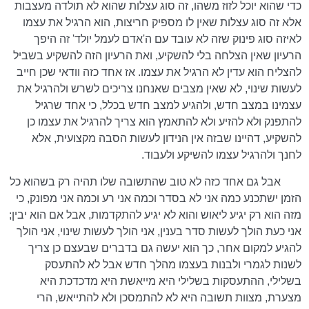
כדי שהוא יוכל לזוז משהו, זה סוג עצלות שהוא לא תולדה מעצבות
אלא זה סוג עצלות שאין לו מספיק חריצות, הוא הרגיל את עצמו
לאיזה סוג פינוק שזה לא עובד עם ה'אדם לעמל יולד' זה היפך
הרעיון שאין הצלחה בלי להשקיע, ואת הרעיון הזה להשקיע בשביל
להצליח הוא עדין לא הרגיל את עצמו. אז אחד כזה וודאי שכן חייב
לעשות שינוי, לא שאין מצבים שאנחנו צריכים לשרש ולהרגיל את
עצמינו במצב חדש, ולהגיע למצב חדש בכלל, כי אחד שרגיל
להתפנק ולא להזיע ולא להתאמץ הוא צריך להרגיל את עצמו כן
להשקיע, דהיינו שבזה אין הנידון לעשות הסבה מקצועית, אלא
לחנך ולהרגיל עצמו להשיקע ולעבוד.
אבל גם אחד כזה לא טוב שהתשובה שלו תהיה רק בשהוא כל
הזמן ישתכנע כמה אני לא בסדר וכמה אני רע וכמה אני מפונק, כי
מזה הוא רק יגיע ליאוש והוא לא יגיע להתקדמות, אבל אם הוא יבין;
אני כעת הולך לעשות סדר בענין, אני הולך לעשות שינוי, אני הולך
להגיע למקום אחר, כך הוא יעשה גם בדברים שבעצם כן צריך
לשנות לגמרי ולבנות בעצמו מהלך חדש אבל לא להתעסק
בשלילי, ההתעסקות בשלילי היא מייאשת היא מדכדכת היא
מצערת, מצוות תשובה היא לא להתמסכן ולא להתייאש, הרי