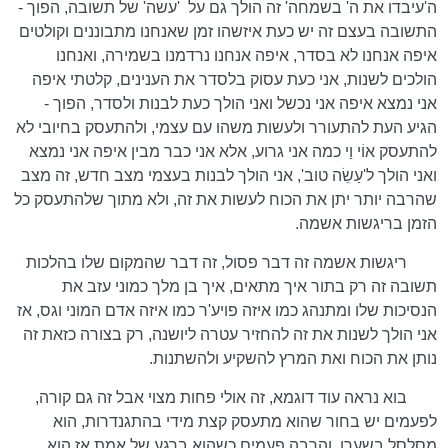
ה'עיבדו את ה' בשמחה' זה הולך גם על
'עשה' של תשובה, הפוך -
התשובה בעצם זה יש כעת איזשהו זמן שאנחנו מתבוננים וקולטים
איפה אנחנו לא בסדר, איפה אנחנו נרדמנו בשמירה, ואנחנו
הולכים לשנות, אני כעת עסוק בלסדר את הענינים, קלטתי איפה
אני נמצא איפה אני נכשל ואני הולך כעת לבנות ולסדר, הפוך -
הגיע העת להתעורר ולעשות משהו עם עצמי, ולהתעסק בחיובי לא
להתעסק אוֹי וַי כמה אני גרוע, אלא אני כבר מבין איפה אני נמצא
ואני הולך ל'עַשֵׂה טוב', אני הולך לבנות בעצמי מצב חדש, זה מצב
שהרבה יותר יתן את הכוח לעשות את זה, ולא מתוך שלהתעסק כל
הזמן בריגשות אשמה.
ריגשות אשמה זה דבר פסול, זה דבר שהמקום שלו בהלכות
תשובה זה רק בתור איך מתאים, איך בן מלך כמוני עזב את
הנסיכות שלו ומתנהג כמו איזה פויע'ר כמו איזה אדם המוני וגס, אז
אני הולך לשנות את זה להחזיר עטרה ליושנה, רק בצורה כזאת זה
נותן את הכוח ואת המרץ להשקיע ולהשתנות.
בוא נראה עוד דוגמא, זה אולי פחות מצוי אבל זה גם קורה,
לפעמים יש בחור שהוא מתעסק קצת מידי בהתגנדרות, הוא
מסלסל בשערו, והרבה פעמים כשהוא ברגע של אמת אז הוא