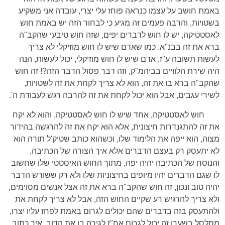
באמת חושב על עצמו כנראה פוחז עלי יצרי, עובדה אני משקיע
בשטויות, והרבה פעמים זה מגיע כי לבחור הזה יש באמת חוש
לאסטטיקה, יש לו חוש לדברים יפים, שזה חוש טיבעי שהקב"ה
ברא את זה בבנ"א. כמו שאדם שיש לו חוש מוזיקלי לא צריך
לעשות תשובה ע"ז, אדם שיש לו חוש מוזיקלי, יכול לעשות, הנה
היה שירת הלוויים בביהמ"ק, וזה דבר פסול הדבר הזה?! זה חוש
שהקב"ה ברא בו את זה, הוא לא צריך לקחת את זה לשטויות,
לשירי עגבים, אבל הוא יכול לקחת את זה להרבה רגש לעבודת ה'.
חוש לאסטטיקה, אחד שיש לו חוש לאסטטיקה, והוא לא יקח
את זה להתגנדרות חיצונית, אלא הוא יקח את זה להרגשה בהידור
מצוה, הוא ייפה את הלימוד שלו, וכשהוא כותב שטיק'ל תורה הוא
לא יתעסק רק בעצם הדברים אלא איך הצורה של הכתיבה,
והנוסח של הכתיבה יהיה יפה, מתוך החוש האיסטטי שלו שחשוב
לו שגם הדברים יהיו מיופים בחיצוניות שלו ולא רק ששורש הדבר
יהיה טוב ונכון, זה חוש שהקב"ה ברא את זה אצל אנשים מסוימים,
ולא צריך להרגיש רע שקיים החוש הזה, אבל לא צריך לקחת את
ולהתעסק בזה בדברים שהם יכולים לגרום באמת לפחז עליו יצרו,
מסלסל בשערו זה יכול לגרום אח"ז לגירה בו את הדוב, איך כתוב