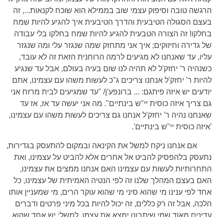
הרגשה טובה וסיפוק עצמי שוב בממילא הוא שוכח לקנאות..., זה
בעצם הסגולה הטיבעית והדרך הטיבעית איך להגיע להיות שמח
בחלקו! זה הצורה הטבעית להגיע להיות שמח בחלקו בלי עבודה
של גדירה וחיזוקים; איך אני מתחזק שמה שנגזר עלי ומה שנגזר
עליו, עד שאנחנו לא מגיעים לרמה הרוחנית הזאת זה לא עובד,
כשנהיה ר' יחזק'ל לא תהיה לנו שום בעיה בעולם, אבל עד שנגיע
להיות ר' יחזק'ל אנחנו צריכים ג"כ לעשות משהו עם עצמינו, אתם
יודעים יש איזה פיתגם: ... ברונפע'ן/ "עד שמגיעים לבית מרזח אני
גם צריך איזה כוסית יי"ש בינתיים". מה אני יעשה עד אז, אז עד
שאנחנו נהיה ר' יחזק'ל אנחנו גם צריכים לעשות משהו עם עצמינו,
'איזה כוסית יי"ש בינתיים'.
אם אנחנו ניקח למשל את הקינאה ובמקום להתעסק בגדירות,
נתעסק בלהפסיק להביט אל אחרים אלא להביט על עצמינו, ואת
התחרותיות לעשות עם עצמינו האם אנחנו ממצים את עצמינו,
האם בעצם המהלך שלנו זה לפי הנטיה האמיתית של עצמינו, כל
אחד לפי ענינו מי שהוא סיני מי שהוא עוקר הרים, מי שמעניין אותו
הלכה, אבל זה רק כללים, זה יכול להיות בכל מיני פרטים ודברים
עדינים מאוד שמי שיתבונן ימצא את עצמו. למשל: יש אחד שהוא