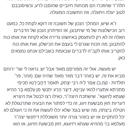
הלה"ר שהוזכרו הם מכוחות חיוביים שהוסבו לרע, וכשיסובבם
לטוב יעלה ויתעלה, וזה התשובה המעולה.
ז"א שיש, המהלך הנכון של תשובה זה דוקא לקחת כל, כמעט
רוב הכישלונות של מי שיתבונן, אז הפיתרון הנכון של הדברים
האלה זה לא רק להתעסק באיזשהו גדירה אלא לקחת את אותו כוח
להתבונן; מה הכוח שגרם לי בעצם את הכישלון, ואת אותו כוח
להקריב אותו לקב"ה לדברים שבאמת בשבילם אנחנו נמצאים
כאן.
יש מעשה, אולי זה מפורסם מאוד אבל יש, נראה לי שר' ירוחם
מביא את זה, יש בזוהר דבר מוזר מאוד שהיה שם: (זוהר, פר'
תולדות - קמ,ב) אָמַר לֵיהּ רִבִּי יִצְּחָק, תֹּאמַר דַּחֲבֵירָנָא חַכִּימֵי
מַתְנִיתָּא אִתְעָרוּ לְהַאי עִנְיָינָא, דְּיִצֶּר הָרָע יִתְנְשֵׁי מִן עַלְמָא בַּר הַהִיא
שַׁעְתָּא לְזִיווּגָא". שישתכח היצה"ר, כאילו רצו לבטל את היצרא
דעריות חוץ מבשעת זיווג, זה כדי לפתור את הבעיה שתרנגולת לא
הטילה ביצתה, מה שיש בגמ' שלא יכלו לעשות את זה כי העולם לא
יכל להתקיים אז יש בזוהר צורה יותר משוכללת דיתנשי יצה"ר
מעלמא בר מההיא שעתא דזיווגא, חוץ מבשעת הזיווג, אז הוא