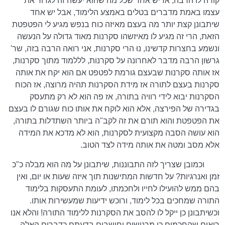
קורה לו הרבה, אז יש אחד שכל מה שהוא יעשה זה לגדור את
עצמו באמת מדברים בטלים באמצע הלימוד, אבל יש אחד
שיתבונן קצת יותר מה בעצם מאיזה כוח בנפש מגיע לי הפטפטת
הזאת, הרי זה מגיע לו מאיזשהו סקרנות מאוד גדולה על הנעשה
ונשמע בחצרות קדשינו, נוּ הרי סקרנות, אני רואה הרבה בזה, שר'
גרשון הרבה מדבר לאחרונה על סקרנות, לללמוד מתוך סקרנות,
אז אותה סקרנות שבעצם גורמת לפטפט אם הוא יקח את אותה
סקרנות בעצם לתורה אז מידת הסקרנות תהיה מרוצה, אז הכוח
הסקרנות יבוא לידי רוויה בתורה, אז פה הוא לא רק מתעסק
בגדירה של הפירצה, אלא הוא לוקח את אותו כוח שגורם לו בעצם
את הפטפטת והוא תורם את זה לקב"ה ביותר השתדלות בתורה,
הוא עושה הסבה מקצועית לסקרנות, הוא לא מדכא את המידה
אלא מסב ומטה את אותה מידה לצד הטוב.
וכמובן שצריך לזה התבוננות, שיתבונן על מה הוא מבלה כ"כ
זמן ואנרגיות? על חדשות המתישנות תוך איזה שעות או יום, ואין
בהם ממש להועילו לחייו ולחכמתו, לעומת התעסקות בלימוד
התורה שמחכים בכל לימוד, ורוכש ידיעות שמעשירות אותו.
וכשיתבונן כן ייקל לו להסב את הסקרנות ללימוד התורה! והלֹא אנו
רואים שהחכמים כן מרגישים וחושבים בדעתם כדברים האלה,