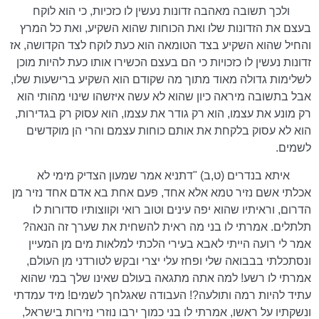
ולכך תשובה מאהבה זדונות נעשין לו כזכיות, כי הוא לוקח
בעצם את הזדונות שלו ואת הכוחות שהוא השקיע, ואת כל המרץ
והחיל שהוא השקיע בצד הטומאה הוא כעת לוקח לצד הקדושה, אז
זדונות נעשין לו כזכויות כי הם בעצם הכשירו אותו כעת להיות מוכן
לשלימות גדולה מאוד מתוך מה שקודם הוא השקיע ברישעות שלו,
אבל בתשובה מיראה כיון שהוא לא עשה איזשהו שינוי מהותי הוא
רק מונע את עצמו, הוא רק גודר את עצמו, הוא עסוק רק בגדירות,
הוא לא עסוק בלקחת את אותם כוחות עצמם והרי הן מוקדשים
לשמים.
איתא בנדרים (ט,ב) "דתניא אמר שמעון הצדיק מימי לא
אכלתי אשם נזיר טמא אלא אחד, פעם אחת בא אדם אחד נזיר מן
הדרום, וראיתיו שהוא יפה עינים וטוב רואי וקווצותיו סדורות לו
תלתלים. אמרתי לו בני מה ראית להשחית את שערך זה הנאה?
אמר לי רועה הייתי לאבא בעירי הלכתי למלאות מים מן המעיין
ונסתכלתי בבבואה שלי ופחז עלי יצרי ובקש לטורדני מן העולם,
אמרתי לו רשע! למה אתה מתגאה בעולם שאינו שלך במי שהוא
עתיד להיות רמה ותולעה?! העבודה שאגלחך לשמים! מיד עמדתי
ונשקתיו על ראשו, אמרתי לו בני כמוך ירבו נוזרי נזירות בישראל,