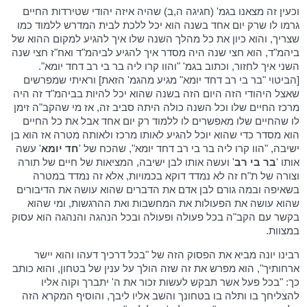
וכעין זה מצאנו בגמ' (חגיגה ה,ב) שהיה איזה יהודי שטירדות החיים
גרמו לו שרק יום אחד בשנה הוא יכל ללכת לבית המדרש ללמוד כמו
שצריך, והוא כיון את כל מהלך השנה שלו איך להגיע למקום ההוא של
ביהמ"ד, הוא חצי שנה היה מסדר איך להגיע לביהמ"ד ואח"ז חצי שנה
השני איך לחזור, וכתוב בגמ' "והוו קרו ליה בר בי רב דחד יומא".
[הביטוי "בר בי רב דחד יומא" מגיע מהגמ' הזאת] וראיתי שמפרשים
שאצל היהודי הזה היום הזה בשנה שהוא יכל להיות בביהמ"ד זה היה
מרכז החיים שלו וכל השנה כולה היתה סביב זה, אז מי שהקב"ה זימן
לו שהחיים שלו מאפשרים לו ללמוד רק יום אחד אבל את כל החיים
הוא מסדר כדי שהוא יוכל להגיע לאותו מרכז ולאותה מטרה אז הוא בן
ישיבה, "הוו קרו ליה בר בי רב דחד יומא", שהכח של '
חד יומא
' עשה
אותו '
בר בי רב
' ועשה אותו לבן ישיבה, המציאות של חיים של תורה
וצורה של ת"ח זה לא נמדד דוקא בכמויות, אלא זה נמדד במטרה
בשאיפה ובמה גורם לבן אדם את הדברים שהוא עושה את הדיבורים
שהוא עושה את הפעולות את המחשבות ואת ההרגשות, ומי שהוא
בקשר עם הקב"ה בכל פעולה ופעולה ובכל הנהגה והנהגה הוא עסוק
במצוות.
רבינו יונה מביא את הפסוק הזה של "בכל דרכיך דעהו והוא יישר
ארחותיך", הוא מפרש את זה שזה הולך על ענין של בטחון, והוא כותב
כך: "בכל פעל אשר תבקש לעשות זכור את ה' יתברך וקוה אליו
להצליחך בו ותלה בו בטחונך והשב אליו ליבך, והוסיף המקרא הזה