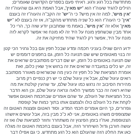
מתחדשת בכל רגע ורגע. ראיתי פעם בספרים הקדושים שאומרים;
רגילים להגיד שעוה"ז הוא
'יש מאין',
אבל האמת היא גם שהעוה"ז זה
'אין מיש'
, למה זה אין מיש? כי ה"
יש
" זה הקב"ה והעוה"ז זה בעצם
"
אין
" כי העוה"ז הוא כל שניה מתחדש מהקב"ה, אז זה בעצם לא "
יש
מאין
" אלא זה "
אין מיש
", באמת מי שמתבונן יודע שזה כך, הרי כל
אחד מבין שכשחפץ מונח על היד זה לא מונח ואי אפשר לקרוא לזה
מונח על היד, אפשר רק להגיד שהיד מחזיקה את זה.
ידוע היום שגילו בעניני חכמה ומדע שבכל חפץ וגם בכל גרגיר הכי קטן
זה בנוי מאטומים שיש שם תנועה כל הזמן, גם בחפצים דוממים יש
שם תנועה באטומים כל הזמן, יש שם דברים מסתובבים שרואים את
זה, יש כלים במעבדה שרואים את זה בחוש איך שאין כלום, זאת
אומרת המציאות של כל חפץ זה כעין מה שכשרואים מאוורר מסתובב
רואים עיגול שלם, אבל אין עיגול שלם כי יש רק כנפיים רק מרוב
מהירות הסיבוב זה נרגש כמו עיגול שלם, עד שהעין קולטת את מה
שהיא רואה זה כבר ממשיך הלאה ונראה עיגול שלם, וכן הוא הדבר
בכל המציאות של העולם, עד שהם אומרים שבחכמת האטום אפשר
לקחת את כל העולם כולו ולצמצם אותו בתוך כמות של קופסת
גפרורים, כך היום אומרים חכמי המדע. וסוד האטום ופצצות האטום זה
שמצופפים משהו באטומים, אני לא כ"כ מבין בזה, אבל עושים איזשהו
הצטופפות, ואח"ז בזמן הפיצוץ זה משתחרר וחוזר למציאות שלו ואז זה
עושה חורבן גדול השיחרור הזה, אבל בעצם בחכמת האטום זה מגלה
כאן את החלק הזה שהעולם הוא כל רגע מתחדש, כי גם אפילו דבר