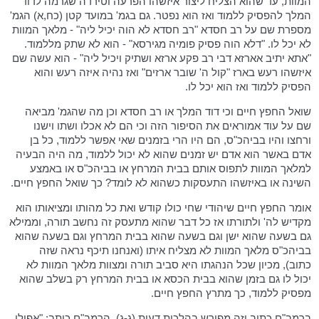
המוות, עד שהוא הצליח ליצור איזשהו הפרעה וטירדה שגרמה לדוד
המלך להפסיק ללמוד ואז הוא נפטר. גם בגמ' במועד קטן (כח,א) הגמ'
מספרת שם על רב חסדא "רב חסדא לא הוה יכיל ליה" - מלאך המוות
לא יכל לו. "דלא הוה פסיק פומיה מגירסא" - הוא לא שתק מללמוד.
"אתא יתיב אארזא דבי רב פקע ארזא ושתיק ויכיל ליה" - הוא עשה שם
איזשהו רעש בארז "קול ה' שובר ארזים" ואז נהיה איזה רעש והוא
הפסיק ללמוד ואז הוא יכל לו.
שואל החפץ חיים וכי דוד המלך או רב חסדא וכן מה שהגמ' מביאה
שם על עוד אמוראים את הסיפור הזה וכי הם לא אכלו ושתו וישנו
ורחצו והיו בביהכ"ס, הם היו הרי בזמנים שאי אפשר ללמוד, כל בן
אדם באשר הוא אדם יש זמנים שהוא לא יכול ללמוד, מה היה הבעיה
למלאך המוות לתפוס אותם בבית המרחץ או בביהכ"ס או באמצע
השינה או באיזשהו התעסקות כשהוא לא לומד? כך שואל החפץ חיים.
אומר החפץ חיים שיהודי שחי כולו קודש ואת כל מהותו ומציאותו הוא
מקדיש לה' ולתורתו אז כל דבר שהוא מתעסק זה נחשב תורה, וממילא
גם בשעה שהוא ישן וגם בשעה שהוא בבית המרחץ וגם בשעה שהוא
בביהכ"ס מלאך המוות לא מצליח איתו (ואנחנו תיכף נראה שזה
כתוב), מכיון שכל הנהגתו היא סביב תורה ומצוות מלאך המוות לא
יכול לו גם בזמן שהוא בבית הכסא או בבית המרחץ רק בשלב שהוא
מפסיק ללמוד, כך מתרץ החפץ חיים.
ברמב"ם כתוב וזה מפורש בהלכות דעות (ג-ג), הרמב"ם כותב: "אפילו