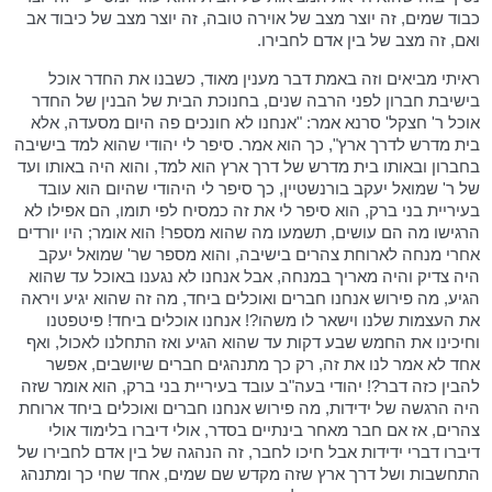
כבוד שמים, זה יוצר מצב של אוירה טובה, זה יוצר מצב של כיבוד אב
ואם, זה מצב של בין אדם לחבירו.
ראיתי מביאים וזה באמת דבר מענין מאוד, כשבנו את החדר אוכל
בישיבת חברון לפני הרבה שנים, בחנוכת הבית של הבנין של החדר
אוכל ר' חצקל' סרנא אמר: "אנחנו לא חונכים פה היום מסעדה, אלא
בית מדרש לדרך ארץ", כך הוא אמר. סיפר לי יהודי שהוא למד בישיבה
בחברון ובאותו בית מדרש של דרך ארץ הוא למד, והוא היה באותו ועד
של ר' שמואל יעקב בורנשטיין, כך סיפר לי היהודי שהיום הוא עובד
בעיריית בני ברק, הוא סיפר לי את זה כמסיח לפי תומו, הם אפילו לא
הרגישו מה הם עושים, תשמעו מה שהוא מספר! הוא אומר; היו יורדים
אחרי מנחה לארוחת צהרים בישיבה, והוא מספר שר' שמואל יעקב
היה צדיק והיה מאריך במנחה, אבל אנחנו לא נגענו באוכל עד שהוא
הגיע, מה פירוש אנחנו חברים ואוכלים ביחד, מה זה שהוא יגיע ויראה
את העצמות שלנו וישאר לו משהו?! אנחנו אוכלים ביחד! פיטפטנו
וחיכינו את החמש שבע דקות עד שהוא הגיע ואז התחלנו לאכול, ואף
אחד לא אמר לנו את זה, רק כך מתנהגים חברים שיושבים, אפשר
להבין כזה דבר?! יהודי בעה"ב עובד בעיריית בני ברק, הוא אומר שזה
היה הרגשה של ידידות, מה פירוש אנחנו חברים ואוכלים ביחד ארוחת
צהרים, אז אם חבר מאחר בינתיים בסדר, אולי דיברו בלימוד אולי
דיברו דברי ידידות אבל חיכו לחבר, זה הנהגה של בין אדם לחבירו של
התחשבות ושל דרך ארץ שזה מקדש שם שמים, אחד שחי כך ומתנהג