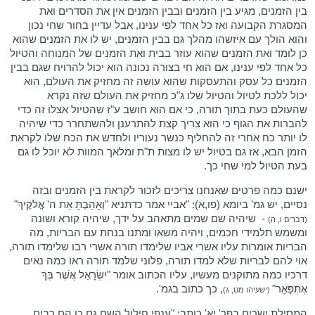
בין הזמנים, מגיע בין הזמנים ובבין הזמנים אין את הסדרים ואת
המסגרת הקבועה ואז כל אחד לפי ענינו, אבל עדיין בחור שחי נכון
והוא הולך עם איזשהו מהלך גם בבין הזמנים, יש לו את הזמנים שהוא
כן לומד ואת הזמנים שהוא עוזר בבית ואת הזמנים של המנוחה והטיול
כל אחד לפי ענינו, אם הוא חי בצורה נכונה הוא יכול להרויח שגם בבין
הזמנים כל עסק והתעסקות שהוא עושה זה מחזיק את העולם, הוא
יכול ללכת לטיול והטיול שלו ג"כ מחזיק את העולם שזה נקרא
שהעולם כעת בתוך תורה, כי אם הוא חושב ע"ז שהטיול אצלו זה כדי
להברות את הגוף כי הוא צריך קצת להתרענן ולהשתחרר כדי שיהיה
לו יותר כח אחרי זה להחליף כנשר נעוריו ולחדש את הכח שלו לקראת
הזמן הבא, אז גם בטיול יש לו מצות ת"ת ומלאך המוות לא יוכל לו גם
בעת הטיול למי שחי כך.
ישנם כמה פרטים שאנחנו צריכים לזכור לקראת בין הזמנים ובזה
נסיים, יש גמ' ביומא (פו,א): "אביי אמר כדתניא "וְאָהַבְתָּ אֵת ה' אֱלֹקֶיךָ"
-
שיהיה שם שמים מתאהב על ידך, שיהיה קורא ושונה
(דברים ו, ה)
ומשמש תלמידי חכמים, ויהיה משאו ומתנו בנחת עם הבריות, מה
הבריות אומרות עליו אשרי אביו שלימדו תורה אשרי רבו שלימדו תורה,
אוי להם לבריות שלא למדו תורה, פלוני שלמד תורה ראו כמה נאים
דרכיו כמה מתוקנים מעשיו, עליו הכתוב אומר "יִשְׂרָאֵל אֲשֶׁר בְּךָ
אֶתְפָּאָר"
, כך כתוב בגמ'.
(ישעיהו מט, ג)
המסילת ישרים בפר' יא' כותב: "ענפי חילול השם גם כן הם רבים