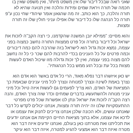
שאני רואה שבכל דיבור שלו אין משפט מיותר, ואין משפט שאין בו
חכמה של תורה ויראת שמים ומידות והלכה ואין תנועה שהיא לא
תורה והלכה, כך הוא כותב. זה מה שהגאון אומר שיהודי שחי נכון ע"פ
תורה כל הנהגה שלו כל דיבור שלו אפילו עניני חולין שלו זה תורה
ומצוות.
והוא מסיים: "ממילא יובן המשנה שהקדמנו, כי רצה הקב"ה לזכות את
ישראל וכל דיבור בתורה וכל פרט ממצוות התורה נחשב כמצוה בפני
עצמה, נמצא זכות גדול הוא לישראל בזה שהרבה להם כמה דיבורים
וכמה פרטים על כל הענינים בכדי להרבות להם שכר כי כל זה נחשב
להם מצוה בפני עצמה, ואין לך זכות גדולה מזו שיכול האדם לעשות
מצוות בכל עת ובכל רגע ממש בכל הנהגותיו".
יש כאן איזשהו דבר נפלא מאוד, הרי כל אדם באשר הוא אדם הוא
נצרך באמת לשינה ונצרך למנוחה ונצרך לכל מיני ענינים שבאמת כך
המציאות של האדם, הוא צריך לפעמים גם לעשות איזה טיול וכל מיני
עניני מנוחה ולהשתעשע בדברים שמחים וכדו' שזה צורך האדם, והנה
רצה הקב"ה לזכות את ישראל ונתן לנו אפשרות שכל פרט מפרטי
ההתעסקויות שלנו זה יהיה תורה ומצוות, אנחנו יכולים לקדש כל דבר
שאנחנו עושים, ולא הכונה שלכן אנחנו צריכים לחנוק את עצמנו או
לדכא את עצמנו, אלא בתוך מציאות החיים הקיימת אם אנחנו יודעים
את תכליתנו ואת מטרתנו כאן בעולם, ואנחנו יודעים איזה דבר הוא
מטרה ואיזה דבר הוא אמצעי להגיע למטרה, איזה דבר הוא עיקר