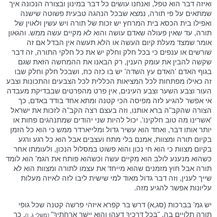
ואיזה דבר הוא טפל, ואנחנו עושים כל דבר במינון ובצורה הנכונה איך
שמתאים על פי תורה, נמצא שבכל הנהגה טבעית פשוטה שישנה
ואפילו בית הכסא בית המרחץ יש זכות של תורה ויש עשין ולאוין של
תורה, עד שאין פעולה שאדם עושה והוא לא מקיים עשה ממש. והגאון
אומר שמצד מעלת קיום העשה או הלא תעשה אין הבדל אם זה
שורשים או ענפים כי בכל חלק וחלק יש את כל חלקי התורה, זה דבר
שקשה להבין את עומק הענין, רק הבאנו את ההמחשה הזאת שגם
בגוף האדם 'האדם עץ השדה' יש בו כזה כח, ושבכל חלק וחלק שבו
זה כאילו מפתחות לכל המציאות הכללית לכל הצבעים והתכונות וצבע
העור וצבע השער וצבע העינים, אין פרט מהפרטים שבבדיקת מעבדה
אי אפשר להגיע לזה מפיסה הכי קטנה ומתא אחד בודד באדם, כך
הצורה שהקב"ה ברא אותנו, וזה בעצם רצה הקב"ה לזכות את ישראל
'אשרינו מה טוב חלקינו'. יכול להיות שני יהודים שמתנהגים פחות או
יותר אותו דבר, ואחד הוא עשיר גדול ומלייארדר ממש כי הוא כל הזמן
בקיום תורה ומצוות, אמנם בלי מתח ועצבים אבל הוא כל רגע ורגע
בקיום מצוות כי הוא חי נכון והוא פשוט במסלול הנכון, ולעומתו אחר
כשהוא מנענע לולב הוא מקיים עשה וכשהוא פותח את הגמ' הוא לומד
תורה אבל חוץ מזמנים שהוא מייחד את עצמו לתורה ומצוות הוא לא
שייך לענין, וזה דבר גדול מאוד למי שישית ליבו לזה לאיזה מעלות
עליונות אפשר להגיע מזה.
יש גמ' בברכות (סג,א) דרש בר קפרא איזהי פרשה קטנה שכל גופי
תורה תלויים בה, "בְּכָל דְּרָכֶיךָ דָעֵהוּ וְהוּא יְיַשֵּׁר אֹרְחֹתֶיךָ"
, כך
(משלי ג, ו)