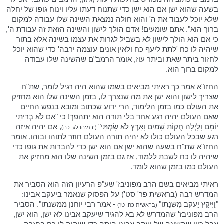
בשעה שהוא ישן אם הוא ישן כדי שתנוח דעתו עליו וינוח גופו של יחלה
שלא יוכל לעבוד את ה' והוא חולה נמצאת השינה שלו עבודה למקום
ברוך הוא". אתם שומעים! אדם הולך לישון והשינה הזאת זה עבודת ה',
כי אם הוא הולך לישון לא בשביל לגרות את עצמו בשינה אלא בתור
שיהיה לו כח 'לתת ליעף כח ולאין אונים עוצמה ירבה' כדי שהוא יוכל
לחזור ביתר שאת וביתר עוז, אומר הרמב"ם שהשינה שלו עבודה
למקום ברוך הוא.
החזו"א אמר כך ראיתי מביאים בשמו שהוא היה רגיל לומר, שת"ח
שצריך לישון והוא ישן את מה שנצרך לו, בזמן השינה שלו הוא מחזיק
את העולם כמו בזמן הלימוד, הרי ידוע שכתוב ומובא בנפש החיים
שאם העולם יהיה רגע אחד בלי תורה הוא יתהפך! כי "אִם לֹא בְרִיתִי
יוֹמָם וָלָיְלָה חֻקּוֹת שָׁמַיִם וָאָרֶץ לֹא שָׂמְתִּי"
, אם יהיה איזה
(ירמיהו לג, כה)
רגע שבכל העולם כולו לא יהיה תורה העולם חוזר לתוהו ובוהו, אומר
החזו"א שת"ח בשעה שהוא ישן אם הוא ישן כדי להברות את גופו כדי
שיהיה לו כח לשבת ללמוד, אז גם בזמן השינה שלו הוא מחזיק את
העולם כמו בזמן שהוא לומד.
ראיתי מביאים בשם הרב מפוניבז' שע"פ הרעיון הזה הוא הסביר את
המדרש רבה (בראשית פר' סט') על הפסוק שנאמר ביעקב אבינו:
"וַיִּיקַץ יַעֲקֹב מִשְּׁנָתוֹ"
- אמר רבי יוחנן ממשנתו". הסביר
(בראשית כח, טז)
הרב מפוניבז' שהמדרש לא בא להגיד שיעקב אבינו לא ישן, הוא ישן,