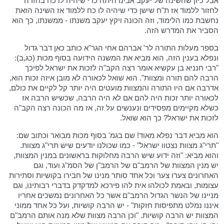
אבל כיון שהשינה של יעקב אבינו היתה כדי שיהיה לו כח בחזרה
לחזור ללמוד אז ת"ח שישן כדי שיהיה לו כח ללמוד אז השינה הזאת
נחשבת כמו הלימוד, וזה הכונה ויקץ יעקב משנתו - ממשנתו, כך הוא
הסביר את המדרש הזה.
בספר מעלות התורה לר' אברהם אחי הגר"א כותב כאן דבר גדול
ונפלא בענין הזה, הוא מביא את המשנה הידועה בסוף מכות (כג,ב):
"רבי חנניא בן עקשיא אומר רצה הקב"ה לזכות את ישראל לפיכך
הרבה להם תורה ומצוות". הוא שואל לכאורה לא מובן איזה זכות הוא,
אדרבה אם היו התורה והמצוות מועטים היה יותר קל לקיים את כולם,
לכאורה יותר זכות היה להם אם לא היה הרבה, שכשיש הרבה אז
כשלא מקיימים מפסידים ונענשים על זה, אז מה הכונה רצה הקב"ה
לזכות את ישראל? כך הוא שואל.
הוא מביא דבר נפלא מאוד! שם בגמ' בסוף מכות מבואר וכתוב שם:
"תרי"ג מצוות נצטוו ישראל" - כמו שכולנו יודעים שיש תרי"ג מצוות.
והוא מביא: "וזה ידוע שיש הרבה מחלוקות בראשונים במנין המצוות,
יש מנין המצוות של הרמב"ם של הרמב"ן של הסמ"ג ועוד, וגם
האחרונים צערו צער וכל אחד סותר מנינו של חבירו בקושיות וסתירות
עצומות, ובאמת לכולהו אית להו פירכא למדקדק בדברי רבותינו, וגם
מניינו של הנשר הגדול הרמב"ם אשר כל האחרונים נמשכים אחריו
איננו נמלט מתפיסות חזקות" - יש הרבה קושיות, ועל כל אחד ממוני
המצוות יש הרבה קושיות. "וכן הרבה מצוות שלא מנה אותם הרמב"ם