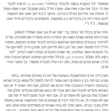
שנאמר "כֹּל הַנִּקְרָא בִשְׁמִי וְלִכְבוֹדִי בְּרָאתִיו"
, הרוצה לכבד
(ישעיהו מג, ז)
את ה' יכבד את אביו ואת אמו, אמרו חז"ל בזמן שמכבד אביו ואמו אומר
ה' מעלה אני עליהם כאילו כיבדוני, ועיקר כיבוד אב ואם הוא לעשות
להם נחת רוח בין בדברים בין במעשה, והמצערם בדברים גדול עוונו
מנשוא", כ"ד ר"י.
החיי אדם בכלל סז' כותב כך: "אם יש לו אב ואם ישתדל לעסוק
בצרכיהם שהוא מצות עשה מן התורה והיא חמורה שבחמורות, וצריך
להיזהר בכבודם ובמוראם שהוקש כבודם לכבוד ומורא המקום, ואמרו
חז"ל דכל מצוות האב על הבן הוא פירעון חוב שהבן חייב לפורעם על
כל הטובות אשר גמלוהו, ומי שאינו מכבדם נקרא רשע דכתיב "לֹוֶה
רָשָׁע וְלֹא יְשַׁלֵּם"
, ובכלל הפירעון שיאהב אותם אהבה עזה
(תהלים לז, כא)
כדרך שהם אוהבים אותו, ולא יהיו עליו לטורח ומשא", כך אומר החיי
אדם.
וענין דרך ארץ והתחשבות בשעות של הבית באחים ואחיות, בחור
מגיע הביתה בבין הזמנים הוא אמור להיות לסמל ולדוגמא בבית שהוא
בהנהגה הישרה והטובה שלו יגרום גם לכולם, אם הוא יושיט יד או אם
כשהוא מסיים לאכול אם הוא אכל לא בזמן שכולם אוכלים יסלק את
האוכל שלו גם אם לא אומרים לו, אם הוא יזכור פעם להוריד פח גם
אם לא אמרו לו, או כל מיני דברים שנותנים את ההרגשה שהוא באמת
חלק מבני הבית, והוא נסיך לא בזה שאחרים משרתים אותו אלא הוא
נסיך בזה שהוא חי את המציאות של הבית והוא עוזר ומסייע - זה יוצר