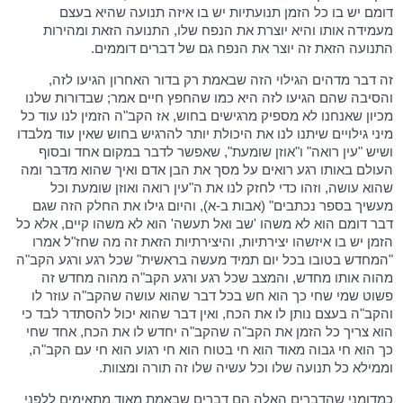
דומם יש בו כל הזמן תנועתיות יש בו איזה תנועה שהיא בעצם
מעמידה אותו והיא יוצרת את הנפח שלו, התנועה הזאת ומהירות
התנועה הזאת זה יוצר את הנפח גם של דברים דוממים.
זה דבר מדהים הגילוי הזה שבאמת רק בדור האחרון הגיעו לזה,
והסיבה שהם הגיעו לזה היא כמו שהחפץ חיים אמר; שבדורות שלנו
מכיון שאנחנו לא מספיק מרגישים בחוש, אז הקב"ה הזמין לנו עוד כל
מיני גילויים שיתנו לנו את היכולת יותר להרגיש בחוש שאין עוד מלבדו
ושיש "עין רואה" ו"אוזן שומעת", שאפשר לדבר במקום אחד ובסוף
העולם באותו רגע רואים על מסך את הבן אדם ואיך שהוא מדבר ומה
שהוא עושה, וזהו כדי לחזק לנו את ה"עין רואה ואוזן שומעת וכל
מעשיך בספר נכתבים" (אבות ב-א), והיום גילו את החלק הזה שגם
דבר דומם הוא לא משהו 'שב ואל תעשה' הוא לא משהו קיים, אלא כל
הזמן יש בו איזשהו יצירתיות, והיצירתיות הזאת זה מה שחז"ל אמרו
"המחדש בטובו בכל יום תמיד מעשה בראשית" שכל רגע ורגע הקב"ה
מהוה אותו מחדש, והמצב שכל רגע ורגע הקב"ה מהוה מחדש זה
פשוט שמי שחי כך הוא חש בכל דבר שהוא עושה שהקב"ה עוזר לו
והקב"ה בעצם נותן לו את הכח, ואין דבר שהוא יכול להסתדר לבד כי
הוא צריך כל הזמן את הקב"ה שהקב"ה יחדש לו את הכח, אחד שחי
כך הוא חי גבוה מאוד הוא חי בטוח הוא חי רגוע הוא חי עם הקב"ה,
וממילא כל תנועה שלו וכל עשיה שלו זה תורה ומצוות.
כמדומני שהדברים האלה הם דברים שבאמת מאוד מתאימים ללפני