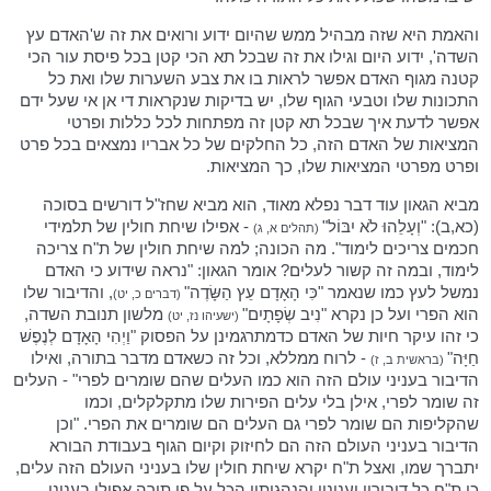
והאמת היא שזה מבהיל ממש שהיום ידוע ורואים את זה ש'האדם עץ
השדה', ידוע היום וגילו את זה שבכל תא הכי קטן בכל פיסת עור הכי
קטנה מגוף האדם אפשר לראות בו את צבע השערות שלו ואת כל
התכונות שלו וטבעי הגוף שלו, יש בדיקות שנקראות די אן אי שעל ידם
אפשר לדעת איך שבכל תא קטן זה מפתחות לכל כללות ופרטי
המציאות של האדם הזה, כל החלקים של כל אבריו נמצאים בכל פרט
ופרט מפרטי המציאות שלו, כך המציאות.
מביא הגאון עוד דבר נפלא מאוד, הוא מביא שחז"ל דורשים בסוכה
(כא,ב): "וְעָלֵהוּ לֹא יִבּוֹל"
- אפילו שיחת חולין של תלמידי
(תהלים א, ג)
חכמים צריכים לימוד". מה הכונה; למה שיחת חולין של ת"ח צריכה
לימוד, ובמה זה קשור לעלים? אומר הגאון: "נראה שידוע כי האדם
נמשל לעץ כמו שנאמר "כִּי הָאָדָם עֵץ הַשָּׂדֶה"
, והדיבור שלו
(דברים כ, יט)
הוא הפרי ועל כן נקרא "נִיב שְׂפָתָיִם"
מלשון תנובת השדה,
(ישעיהו נז, יט)
כי זהו עיקר חיות של האדם כדמתרגמינן על הפסוק "וַיְהִי הָאָדָם לְנֶפֶשׁ
חַיָּה"
- לרוח ממללא, וכל זה כשאדם מדבר בתורה, ואילו
(בראשית ב, ז)
הדיבור בעניני עולם הזה הוא כמו העלים שהם שומרים לפרי" - העלים
זה שומר לפרי, אילן בלי עלים הפירות שלו מתקלקלים, וכמו
שהקליפות הם שומר לפרי גם העלים הם שומרים את הפרי. "וכן
הדיבור בעניני העולם הזה הם לחיזוק וקיום הגוף בעבודת הבורא
יתברך שמו, ואצל ת"ח יקרא שיחת חולין שלו בעניני העולם הזה עלים,
כי ת"ח כל דיבוריו ועניניו והנהגותיו הכל על פי תורה אפילו בעניני