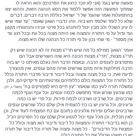
מעשה שיש בגמ' (אני לא זוכר כרגע את הפרטים) והוא הראה לו
שמתוך המעשה הזה אפשר ללמוד את הסוג הנהגה הזאת, וההוא יצא
בהתפעלות ואמר שהגמ' של ר' ישראל כוללת הרבה דברים, דברים
שלא כל לומד שלומד חש בזה. וזהו כדברי הגאון שאמר: "עד שמי שיש
לו עיון השכלי ולב מבין יכול להתנהג בכל פרטי עניניו והנהגותיו מקטן
ועד גדול על פי התורה והמצוה ואז היתה מצוה בכל עת ובכל רגע עד
אין מספר" - מי שחי נכון על פי תורה כל הנהגה שלו היא מצוה.
אומר 'הגאון' ממילא כל מה שיש תרי"ג מצוות זה לא הכונה שיש רק
תרי"ג מצוות, "תרי"ג מצוות הכונה היא שזה השורשים אבל הם
מתפרצים לענפים הרבה, ובאמת הדבר הזה נעלם מאיתנו כי יש בזה
הרבה מחלוקות איזה מהם שורשים ואיזה מהם ענפים, ואין מהצורך
לדעת זאת, כי בכל מצוה ומצוה ובכל דיבור ודיבור מדברי התורה נכלל
כל התורה וכל המצוות כולם כללותיהם ופרטותיהם ודיקדוקיהם, ולכן
נמשלה תורה לעץ כמו שנאמר "עֵץ חַיִּים הִיא לַמַּחֲזִיקִים בָּהּ"
,
(משלי ג, יח)
כמו שהעץ שורש אחד מתפשט לכמה ענפים, וכל ענף וענף לכמה
שרביטים, וכל שרביט ושרביט לכמה פירות, וכל פרי יש בו כמה
גרעינים, וכל גרעין יש בו כח להצמיח אילן שלם כולל שורשים ענפים
שרביטים ועלים ופירות וגלעינים בתוכם עם כח המצמיח לעוד אילן, וכן
לאין תכלית, וכן מכל ענף יכול לנטוע אילן שלם עם כל הפרטים הנ"ל,
כן הוא בדיבורי התורה והמצוות כל דיבור ודיבור הוא מצוה וכולל כל
המצוות וכל הדיבורים" - כל מצוה ומצוה של תורה וכל דיבור של תורה
יש בו משהו שכולל את כל התורה כולה.