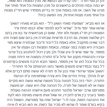
והן הן גופי תורה" - מה קורה עם הנושא של מנין המצוות הוא שואל,
יש כמה וכמה מהלכים בראשונים על מנין המצוות וכל אחד סותר את
מנינו של השני, אז מה באמת ואיך זה בדיוק מסתדר שיש תרי"ג מצוות
וכל אחד מונה מצוות אחרות, מה הפשט בזה?
אז הוא מביא: "ושמעתי מאחי הגאון ז"ל" - הוא מביא מאחיו 'הגאון'
שהוא אמר יסוד גדול. "שודאי ליכא למימר שלא יכנסו תחת גדר
המצוות רק תרי"ג מצוות ולא יותר, שאם כן מבראשית עד בא אין בהם
רק שלושה מצוות, גם הרבה פרשיות שבתורה אין בהם שום מצוה וזהו
דבר שאינו מתקבל, אלא באמת כל דיבור ודיבור שבתורה שיצא מפי
הגבורה היא מצוה בפני עצמה, ובאמת המצוות רבו ועצמו עד אין
מספר, עד שמי שיש לו עיון שכלי ולב מבין ויכול להתנהג בכל פרטי
עניניו והנהגותיו מקטן ועד גדול ע"פ התורה והמצוה אז היתה מצוה
בכל עת ובכל רגע עד אין מספר, כאשר הובא הרבה מעשים בקדמונים
ז"ל בגמ' ובמדרשים מעשים מאשר נהגו הנהגותם על פי התורה" -
'הגאון' אומר שיהודי שחי נכון על פי תורה לא עושה סתם דברים אלא
יש לו מהלך, צורת החיים שלו היא צורה שמתאימה ע"פ הנהגת
התורה, יהודי כזה בכל תנועה ובכל מעשה שהוא עושה הוא מקיים
עשה או לא תעשה של תורה, כל הנהגה שלו היא עשה. יש מעשה
מפורסם שרבי ישראל סלנטר התנהג פעם איזשהו הנהגה נאצלת
מאוד בעניני בין אדם לחבירו, אז שאל אותו מישהו מאיפה הוא לקח
את ההנהגה הזאת, ענה לו ר' ישראל שזה גמ' מפורשת, השואל היה
בקיא בש"ס ואמר לו שהוא לא מכיר גמ' כזאת, אז הוא הביא לו איזה