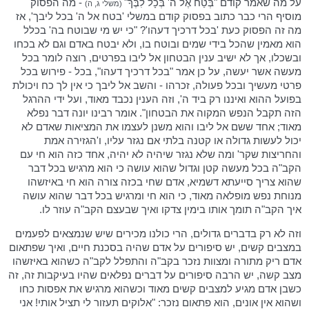
על מה שאמר קודם "בְּטַח אֶל ה' בְּכָל לִבֶּךָ"
- מה הפסוק
(משלי ג, ה)
מוסיף הרי כבר כתוב בפסוק קודם במשלי 'בטח אל ה' בכל ליבך', אז
מה זה הפסוק כעת 'בכל דרכיך דעהו'? "כי יש מי שבוטח בה' בכלל
הוא מאמין שהכל בידי שמים ובוטח בו, ולא יבטח באדם וגם לא בכחו
ובשכלו, אך לא ישיב ענין הבטחון אל ליבו בפרטים, רוצה לומר בכל
מעשה אשר יעשה, על כן אמר "בכל דרכיך דעהו", בכל - פירוש בכל
פרטי מעשיך ובכל פעולה, זכרהו - והשב אל ליבך כי אין לך כח ויכולת
בפועל ההוא ואיננו רק ביד ה', וזה הענין נכבד מאוד, ועל ידי ההרגל
הזה תקבל הנפש המקוה את הבטחון". אומר רבינו יונה דבר נפלא
מאוד; אחד ששם אל ליבו והוא משנן לעצמו את המציאות שאדם לא
יכול לעשות גדולה או קטנה בלתי אם נגזר עליו, ו'הגזירה אמת
והחריצות שקר' ומה שלא נגזר שיהיה לא יהיה, אחד כזה הוא חי עם
הקב"ה בכל מעשה קטן וגדול שהוא עושה כי הוא מרגיש בכל דבר
שהוא צריך סייעתא דשמיא, אדם שחי בכזה צורה הוא חי באיזשהו
מנוחת נפש מופלאה מאוד, כי הוא חי ומרגיש בכל דבר שהוא עושה
איך הקב"ה תומך אותו בימין צדקו ואיך שבעצם הקב"ה עוזר לו.
וזה לא רק בדברים גדולים, הרי כולנו מכירים שיש שנמצאים לפעמים
במצבים קשים, יש סיפורים על אדם שהיה בסכנת חיים, ואיך שפתאום
אדם ריק מתורה ומצוות נזכר בקב"ה והתפלל לקב"ה כשהוא באיזשהו
מצב קשה, יש הרבה סיפורים על דברים נפלאים שהיו בעיקבות זה, זה
כשבן אדם מגיע למצבים קשים מאוד וכשהוא מרגיש את אפסות כחו
ושהוא אין אונים, הוא פתאום נזכר: "אלוקים תעזור לי תציל אותי! אני