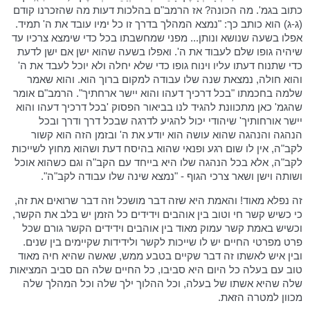
כתוב בגמ'. מה הכונה? אז הרמב"ם בהלכות דעות מה שהזכרנו קודם
(ג-ג) הוא כותב כך: "נמצא המהלך בדרך זו כל ימיו עובד את ה' תמיד.
אפלו בשעה שנושא ונותן... מפני שמחשבתו בכל כדי שימצא צרכיו עד
שיהיה גופו שלם לעבוד את ה'. ואפלו בשעה שהוא ישן אם ישן לדעת
כדי שתנוח דעתו עליו וינוח גופו כדי שלא יחלה ולא יוכל לעבד את ה'
והוא חולה, נמצאת שנה שלו עבודה למקום ברוך הוא. והוא שאמר
שלמה בחכמתו "בכל דרכיך דעהו והוא יישר ארחתיך". הרמב"ם אומר
שהגמ' כאן מתכוונת להגיד לנו בביאור הפסוק 'בכל דרכיך דעהו והוא
יישר אורחותיך' שיהודי יכול להגיע לדרגה שבכל דרך ודרך ובכל
הנהגה והנהגה שהוא עושה הוא יודע את ה' ובזמן הזה הוא קשור
לקב"ה, אין לו שום רגע ופנאי שהוא בהיסח דעת ושהוא מחוץ לשייכות
לקב"ה, אלא בכל הנהגה שלו היא בייחד עם הקב"ה וגם כשהוא אוכל
ושותה וישן ושאר צרכי הגוף - "נמצא שינה שלו עבודה לקב"ה".
זה נפלא מאוד! והאמת היא שזה דבר מושכל וזה דבר שרואים את זה,
כי כשיש קשר חי וטוב בין אוהבים וידידים כל הזמן יש בלב את הקשר,
וכשיש באמת קשר עמוק מאוד בין אוהבים וידידים הקשר גורם שכל
פרט מפרטי החיים יש לו שייכות לקשר ולידידות שקיימים בין שנים.
ובין איש לאשתו זה דבר שקיים בטבע ממש, שאשה שהיא חיה מאוד
טוב עם בעלה כל היום היא סביבו, כל החיים שלה הם סביב המציאות
שלה שהיא אשתו של בעלה, וכל ההלוך ילך שלה וכל המהלך שלה
מכוון למטרה הזאת.