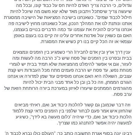
וגדולים, כי הרבה צריך האדם להיות חס על כבוד קונו, ובכל מה
שיעשה צריך שיסתכל ויתבונן מאד שלא יצא משם מה שיוכל להיות
חילול לכבוד שמים". כשאנחנו בישיבה המציאות של הישיבה ממסגרת
אותנו ונותנת לנו את המהלך הנכון, אבל כשאנחנו מחוץ לישיבה פה
אנחנו צריכים להוכיח את עצמנו עד כמה הדברים בנויים בעצמנו,
האם גם כשאין עול ואדנות אחרים עלינו זה קיים בנו בעצם באופן
עצמאי או זה הכל קיים בנו רק כשיש את המסגרת.
ענין דרך ארץ ובין אדם לחבירו! הרי כשמגיע בין הזמנים ונמצאים
בבית ובפרט בין הזמנים של פסח שיש כ"כ הרבה מה לעשות ומה
לעזור, וגם אי אפשר להימלט מהמציאות שלא תמיד בבית יש לגמרי
מנוחת נפש, עד פסח יש הרבה פעמים מתח מכל העבודות ויש קצת
עצבים, השאלה היא האם אנחנו מוסיפים עוד שמן למדורה או אנחנו
הגורם הממתן, וזה כל בן ובן כל אחד מבני הבית יכול להיות
מהגורמים הממתנים שיעזרו לאיזון במערכת ביורה הרותחת הזאת של
ערב פסח.
וזה דבר שכמובן גם קשור להלכות כיבוד אב ואם, ראיתי מביאים
שהחזון איש אמר פעם לבחור שלפני בין הזמנים כדאי קצת ללמוד
הלכות כיבוד אב ואם, כדי שיהיה 'כלום מעשה בא לידך', כשיגיע
למעשה יהיה אפשר להתנהג כמו שצריך.
רבינו יונה בסוף אגרת התשובה כותב כך: "העולם כולו נברא לכבוד ה'