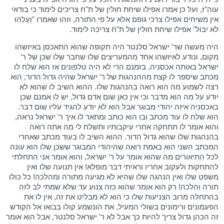
עוה"ז, ועל כן אמרו אפילו שיחת חולין של ת"ח צריכים לימוד כי בודאי
אין משיחים אפילו צרכי גופם אלא על פי התורה, וזהו שאמרו "וְעָלֵהוּ
לֹא יִבּוֹל" אפילו שיחת חולין של ת"ח צריכה לימוד.
היה מעשה שר' ישראל סלנטר היה תקופה שהוא התאכסן באיזשהו
מקום, ונודע לאיזשהו אחד מהמעריצים שלו שחבר שלו שכן של ר'
ישראל באותה אכסניה, בזמנם הרי לא היה טלפונים אז הוא שלח לו
מכתב שיספר לו קצת מההנהגות של ר' ישראל שהיה גדול הדור, הוא
רצה לשמוע מה הוא רואה בהנהגות שלו. ההוא השיב לו שהוא לא
יודע על מה הוא מדבר וכי אין כאן שום אדם גדול, יש לו אמנם שכן
באכסניה איזה יהודי מבוגר אבל הוא לא יודע להגיד עליו שום דבר.
הוא שלח לו עוד מכתב ובו הוא כותב ומתאר לו איך ר' ישראל נראה,
והוא אומר לו תתחקה אחרי עיקבותיו ותשלח לי מה אתה רואה
בהנהגות שלו שהוא גדול הדור. ההוא השיב לו בעוד מכתב שאחרי
המכתב השני הוא באמת רואה שהיהודי המבוגר ששכן שלו הוא עונה
לכל התיאורים מה שהוא אומר על ר' ישראל, והוא אומר אני התחלתי
להתחקות ולעקוב אחריו וראיתי דבר מופלא! אין תנועה שלו ואין
משפט שלו ואין הנהגה שלו שהיא לא מגיעה מתורה ומהלכה! כל כולו
תורה והלכה! רק הוא אומר שהוא כזה צנוע עד שלא שמתי לב לזה
בהתחלה מרוב הצניעות שלו כי הוא לא מבליט את זה, אין לו את
הפעמונים ורימונים בשולי המעיל, את הונשמע קולו בבואו אל הקודש
זה הכהן גדול צריך להיות כך אבל לא ר' ישראל סלנטר, אבל הוא אומר