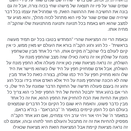
(בראשית לט, ג)
שמים שגור על פיו זה תוצאה של מישהו שחי בכזה צורה, אבל זה גם
בונה את החשיבה ואת ההרגשה הזאת, מי שמרגיל את עצמו בכל דבר
שיהיה שם שמים שגור על פיו הוא מתרגל לכזה מהלך, והוא מגיע עד
למצב שהוא חש באמת בכל תנועה ותנועה מהתנועות שלו שהקב"ה
מחיה אותו.
ובאמת הרי זה המציאות שהרי "המחדש בטובו בכל יום תמיד מעשה
בראשית" - כל רגע ורגע הקב"ה בורא את העולם יש מאין ממש, כי אין
קיום לעולם בלי שהקב"ה מקיים אותו, הרי כל אחד מבין שכשחפץ
מונח על שולחן אז זה נראה כאילו שזה מצב שהחפץ מונח על
השולחן, זה נראה מציאות שאין כאן איזה פעולה אלא החפץ מונח על
השולחן, אבל אדם שמחזיק חפץ על היד שלו כשהוא מיישר את היד
שלו והוא מחזיק חפץ על היד כמו שולחן, בצורה כזאת כל אחד מבין
שזה לא הכונה שהחפץ מונח על היד אלא האדם אוחז בידו ובכל רגע
ורגע זה בעצם פעולה חדשה של החזקת הדבר שמונח על היד שלו, כי
הרי אם ברגע אחד יתבטל החיות של היד החפץ יפול כי הוא צריך כל
הזמן את החיות ואת הכח להחזיק את החפץ ההוא, את זה כל אחד
מבין כדבר פשוט, והאמת היא שגם כל הקיום וכל הדברים שנמצאים
בעולם הם כל הזמן קיימים במאמר ה' "בהבראם" - בה"א בראם,
במאמר ה' של ויהי אור ויהי ערב ויהי צמחים, ואם רגע אחד הקב"ה
מפסיק להחיות את זה זה מתבטל והעולם חוזר לתוהו ובוהו, אמנם לנו
זה נראה מציאות קיימת אבל המציאות הזאת היא מציאות שכאילו