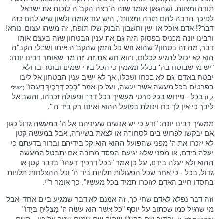
תורה ומצוות. ושהגאון אומר שזה ה"רצה הקב"ה לזכות את ישראל
לפיכך הרבה להם תורה ומצוות", היש עוד אומה ולשון שיש להם כזה
דבר?! אדם אוכל או ישן וחשבון הבנק שלו תופח, זה משהו עצום ונורא!
ורבינו יונה מכניס בפסוק הזה גם את ענין הבטחון שזה בעצם אותו
דבר, מה זה בטחון? שהוא חש כל הזמן שהקב"ה איתו ושבלי הקב"ה
הוא לא יכול להגיע לכלום, והוא חש את זה. זה מה שאומר רבינו יונה:
"יש מי שבוטח בה' בכלל ומאמין כי הכל בידי שמים ובוטח בו ולא
יבטח באדם וגם לא בכחו ושכלו, אך לא ישיב ענין הבטחון אל ליבו
בפרטים בכל מעשה אשר יעשה, ועל כן אמר "בְּכָל דְּרָכֶיךָ דָעֵהוּ"
(משלי
בכל - פירוש בכל פרטי מעשיך בכל דרך ופעולה זכרהו, והשב אל
ג, ו)
ליבך כי אין לך כח ויכולת בפועל ההוא ואיננו רק ביד ה'".
ממשיך רבינו יונה: "ודע כי יש אנשים שעיניהם אל ה' במעשה גדול כגון
אם יבקשו לפרוש בים לסחורה או לצאת בשיירה, אבל במעשה קטן
לא יזכרו את ה' מפני שהפועל ההוא הוא קל בידיהם וברור בדעתם כי
יעלה בידם, או מפני שלא יגיעם הפסד מרובה אם יתבטל המעשה
ההוא ולא יעלה בידם, על כן אמר "בכל דרכיך דעהו" בדבר קטן או
גדול, בכל - כי אחר שכל הפעולות תלויות ביד ה' וכל ההצלחות תלויות
בחסדו חייב האדם לזוכרו תמיד בכל מעשיו", כך אומר ר"י.
וזה דבר נפלא לאדם שחי כך, זה אמנם לא דבר שמגיע ביום אחד, אבל
מי שרגיל כמו שכתוב על יוסף "כֹל אֲשֶׁר הוּא עֹשֶׂה ה' מַצְלִיחַ בְּיָדוֹ"
, וכתוב שם ברש"י שהיה שם שמים שגור על פיו - השם