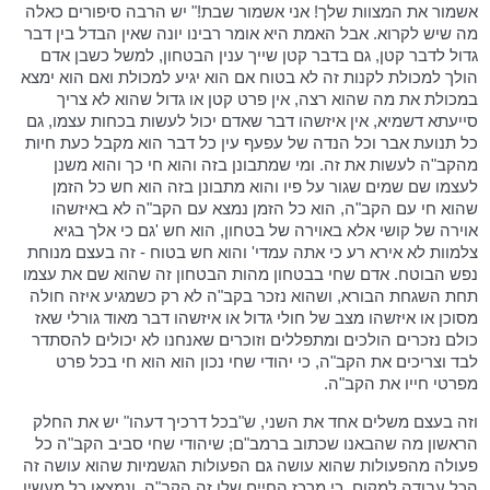
אשמור את המצוות שלך! אני אשמור שבת!" יש הרבה סיפורים כאלה
מה שיש לקרוא. אבל האמת היא אומר רבינו יונה שאין הבדל בין דבר
גדול לדבר קטן, גם בדבר קטן שייך ענין הבטחון, למשל כשבן אדם
הולך למכולת לקנות זה לא בטוח אם הוא יגיע למכולת ואם הוא ימצא
במכולת את מה שהוא רצה, אין פרט קטן או גדול שהוא לא צריך
סייעתא דשמיא, אין איזשהו דבר שאדם יכול לעשות בכחות עצמו, גם
כל תנועת אבר וכל הנדה של עפעף עין כל דבר הוא מקבל כעת חיות
מהקב"ה לעשות את זה. ומי שמתבונן בזה והוא חי כך והוא משנן
לעצמו שם שמים שגור על פיו והוא מתבונן בזה הוא חש כל הזמן
שהוא חי עם הקב"ה, הוא כל הזמן נמצא עם הקב"ה לא באיזשהו
אוירה של קושי אלא באוירה של בטחון, הוא חש 'גם כי אלך בגיא
צלמוות לא אירא רע כי אתה עמדי' והוא חש בטוח - זה בעצם מנוחת
נפש הבוטח. אדם שחי בבטחון מהות הבטחון זה שהוא שם את עצמו
תחת השגחת הבורא, ושהוא נזכר בקב"ה לא רק כשמגיע איזה חולה
מסוכן או איזשהו מצב של חולי גדול או איזשהו דבר מאוד גורלי שאז
כולם נזכרים הולכים ומתפללים וזוכרים שאנחנו לא יכולים להסתדר
לבד וצריכים את הקב"ה, כי יהודי שחי נכון הוא הוא חי בכל פרט
מפרטי חייו את הקב"ה.
וזה בעצם משלים אחד את השני, ש"בכל דרכיך דעהו" יש את החלק
הראשון מה שהבאנו שכתוב ברמב"ם; שיהודי שחי סביב הקב"ה כל
פעולה מהפעולות שהוא עושה גם הפעולות הגשמיות שהוא עושה זה
הכל עבודה למקום, כי מרכז החיים שלו זה הקב"ה, ונמצאו כל מעשיו