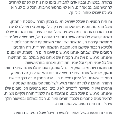
בתורה, במצוות, ובבין אדם לחבירו. בזמן כזה נוח לו לפרגן לאחרים,
להרגיש טוב עם אחרים, הוא לא מחפש מריבות, הכל טוב לו, הוא
בעולם שכולו טהור וכולו זך.
זה היה המציאות שכלל ישראל הגיעו במתן תורה שפסקה זוהמתן,
שכל הרצונות הפנימיים שלהם היו רק כולו קודש. כי ראוי לנו לדעת
וכבר הזכרנו את זה כמה פעמים שכל יהודי בעצם יסודו ומהותו יש לו
נשמה קדושה ש"נשמה אשר נתת בי טהורה היא", שהנשמה של יהודי
מחפשת קירבת ה', הנשמה של יהודי משתוקקת להתחבר למקור
ולכיסא הכבוד שמשם היא חוצבה הנשמה היהודית, וזה הזמנים
הטובים שלנו שבהם אנחנו מרגישים שאנו חיים חיי נשמה, יש זמנים
שאנחנו מרגישים את זה. הקב"ה שם אותנו כאן בעולם עם המחיצה
של כל עניני הגוף וכל עניני המידות, ואנחנו בהתגוששות
ובהתמודדויות מי בראש, מי ינהל אותנו, האם ינהלו אותנו עניני החומר
והגוף, או ינהל אותנו עניני הנשמה והרוח והמושכלות, זה המאבק
התמידי שאנחנו כל הזמן נמצאים בו, והנה במתן תורה דרך קדושת
התורה וההכנה לתורה יהודי מגיע לשלימות הכי גבוהה שפסקה
זוהמתן ואין לו משיכה לדברים לא טובים, כמו ברגעים הכי טובים שלנו
שאנחנו מרגישים שכל מבטינו ומגמתינו זה ללמוד תורה ולקיים מצוות,
להאיר פנים לחברים ולכבד הורים ומורים, הכל 'בשלום ובמישור הלך
איתי'. - זה היה המצב של מתן תורה.
אחרי זה חטאו בעגל, אומר ה"נפש החיים" שכל המערכת הזאת