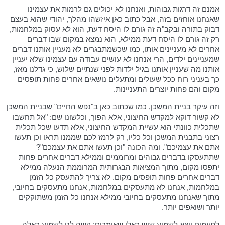
אמנם זה דרגות גבוהות, ואנחנו לא יכולים גם לרמות את עצמינו
שאנחנו אוחזים בזה, אבל כתוב כאן איזשהו מהלך, יהודי שהוא בעצם
דבוק בתורה ובקב"ה זה גורם לו היסח דעת, הוא לא עסוק במלחמות,
רק זה גורם לו היסח דעת ממילא, הוא נמצא במקום שבו דברים
אחרים לא מעניינים אותו, כמו שכשמתבגרים לא מעניין אותנו דברים
שמעניינים ילדים, הרי אנחנו לא עושים עבודה עם עצמינו שלא יעניין
אותנו מה שעניין אותנו בגיל ילדות לפני שנתיים שלוש, כי גדלנו מאז,
כך בעניני רוח ככל שעולים ומתעלים נושאים אחרים פחות תופסים
מקום והם פחות יוצרים התעניינות.
וזה עיקר בניית המשכן, כמו שכתוב כאן ב"נפש החיים" שבניית המשכן
לא קשור דוקא למקדש החיצוני, אלא הפוך, וכלשונו שם: "אל תחשבו
שתכלית כוונתי הוא עשיית המקדש החיצוני, אלא תדעו שכל תכלית
רצוני בתבנית המשכן וכל כליו, רק לרמז לכם שממנו תראו וכן תעשו
אתם את עצמיכם". ומה הכונה "וכן תעשו אתם את עצמכם"?
שתתעסקו בדברים גבוהים ומרוממים וממילא דברים אחרים פחות
יתפסו מקום, מתוך המציאות הבגרותית המרוממת הנעלה ממילא
דברים אחרים פחות תופסים מקום. לא צריך להתעסק כל הזמן
במלחמות, אנחנו לא מתעסקים במלחמות, אנחנו מתעסקים בחיובי,
מתוך שאנחנו מתעסקים בחיובי ממילא אנחנו כל הזמן משתוקקים
יותר ושואפים יותר.
לפעמים יוצא לשמוע שיש כאלו שאומרים; קשה לנו לשמוע כאלה