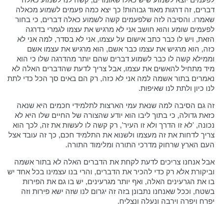
דברים, זה דרגות מאוד גבוהות! כך יצא כמה פעמים לשמוע מכאלה
שאמרו. והסיבה לזה שלפעמים קשה לשמוע כאלה דברים, כי בחור
לפעמים שומע והוא חושב אני לא מרגיש את עצמו לגמרי בדרגה
הזאת, ויש לו כבר כתב אישום על עצמו, אני לא בסדר, למה אני לא
כזה, הוא מרגיש את עצמו כבר אשם, הוא מרגיש את עצמו אשם
וממילא קשה לו כבר לשמוע דברים שהם יותר מהדרגה שלו כי הוא
מיד מתחיל להאשים את עצמו, אבל צריך לדעת שהדברים האלה לא
נאמרים בתור אשמה למה אני לא כזה, רק הם באים סך הכל כדי לתת
לנו כיון ולתת לנו שאיפות.
זה גם הסיבה למה שנאת עמי הארצות לתלמידי חכמים היא שנאה
כזאת גדולה, כי בתוך ליבו הוא יודע שהצורה של החיים שלו היא לא
נכונה, 'לא זו הדרך ולא זו העיר', רק קשה לו לעשות את זה, לכך הוא
צריך לדחות את זה מעצמו ולשנוא את התלמיד חכם, כך זה עובד אצל
העם הארץ שרחוק מדרכי התורה ומלימוד התורה.
אבל אנחנו צריכים לדעת לקחת את הדברים האלה לא בתור אשמה
וביקורת אלא רק כדי להכיר את הדברים, והרי בנו עצמינו בכל אחד יש
בו את הגרעינים האלה, ואף יותר מגרעינים, יש בו גם את הפירות
בשטח, וככל שאנחנו נתבונן בזה זה יגרום לנו שזה ישא פירות וזה
יפרח ויפרה וירבה ונעלה ונצליח.