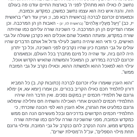
נחשב לו כאילו הוא מתהלך לפני ה' בארצות החיים עודנו פה בעולם
הזה, והנה איש כזה הוא עצמו נחשב כמשכן, כמקדש, וכמזבח,
וכמאמרם זכרונם לברכה (בראשית רבא פב, ו; ועיין עוד רש"י בראשית
יז, כב) "וַיַּעַל מֵעָלָיו אֱלֹהִים"
- האבות הן הן המרכבה. וכן
(בראשית לה, יג)
אמרו הצדיקים הן הן המרכבה. כי השכינה שורה עליהם כמו שהיתה
שורה במקדש, ומעתה המאכל שהם אוכלים הוא כקרבן שעולה על גבי
האישים, כי ודאי הוא שיהיה נחשב לעילוי גדול אל אותם הדברים שהיו
עולים על גבי המזבח כיון שהיו נקרבים לפני השכינה, וכל כך יתרון
היה להם בזה, עד שהיה כל מינם מתברך בכל העולם, וכמאמרם
זכרונם לברכה במדרש, כן המאכל והמשתה שהאיש הקדוש אוכל,
עילוי הוא למאכל ההוא ולמשתה ההוא, וכאילו נקרב על גבי המזבח
ממש".
"והוא הענין שאמרו עליו זכרונם לברכה (כתובות קה, ב) כל המביא
דורון לתלמיד חכם כאילו הקריב בכורים. וכן אמרו (יומא עא, א) ימלא
גרונם של תלמידי חכמים יין במקום נסכים. ואין הדבר הזה שיהיו
התלמידי חכמים להוטים אחרי האכילה והשתיה חס וחלילה שימלאו
גרונם כמלעיט את הגרגרן, אלא הענין הוא לפי הכונה שזכרתי, כי
התלמידי חכמים הקדושים בדרכיהם ובכל מעשיהם הנה הם ממש
כמקדש וכמזבח, מפני שהשכינה שורה עליהם כמו שהיתה שורה
במקדש ממש, והנה הנקרב להם כנקרב על גבי המזבח, ומילוי גרונם
תחת מילוי הספלים", עכ"ל ה"מסילת ישרים".