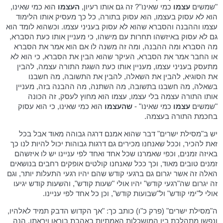
"שמשים
עצמו
כמי שאינו"? זה גם אותו רעיון,
העצמו
הוא כמי שאינו,
הוא לא עסוק בעצמו, הוא עסוק בתורה, כל כך מעסיק אותו הלימוד
עצמו וההבנה והסברא שהוא לא עסוק בעניני עצמו. וכשהוא לומד הוא
גם לא עסוק באיזשהו תחרות עם מישהו, כי מעניין אותו כעת הסברא,
מה הסברא ומה ההבנה, ומה זה משנה לו אם הוא אמר את הסברא
או החבר אמר את הסברא, העיקר שהוא הבין את הסברא, כי הוא לא
מתעסק בעניני עצמו, מעניין אותו כעת השגת התורה עצמה, להבין
את הסוגיא, להבין את השאלה, להבין את התשובה, מה חשבנו
בשאלה, מה חשבנו בתשובה, מה השתנה, מה ההבנה בזה, מעניין
אותו התורה עצמה בלי עצמו, עצמו הוא מחוץ לעסק, זה הכונה
"שמשים
עצמו
כמי שאינו" -
שהעצמו
הוא כמי שאינו, כי הוא עסוק
בחכמת התורה בעצמה.
יש ב"מסילת ישרים" דבר שהוא אמנם דרגה גבוהה מאוד אבל בכל
זאת להכיר, וככל שאנחנו מכירים גם דרגות גבוהות יכול להיות לנו כך
באיזה זמנים, וכפי שאמרנו שכל אחד ואחד לפי עניינו יש לו איזשהם
זמנים טובים מאוד, וכך ככל שאנחנו קולטים אופקים רחבים בנושאים
האלה זה אשר יגרום גם ברגעי קודש שהם יהיו רגעי התעלות יותר, וגם
זה יגרום שה"רגעי קודש" יהיו אולי "שעות קודש", והשעות קודש יגיעו
אולי ל"ימי קודש" ול"שבועות קודש", וכן כל אחד לפי עניינו.
ה"מסילת ישרים" (פרק כ"ו) כותב כך: "אך הקדוש הדבק תמיד לאלהיו,
ונפשו מתהלכת בין המושכלות האמתיות באהבת בוראו ויראתו, הנה