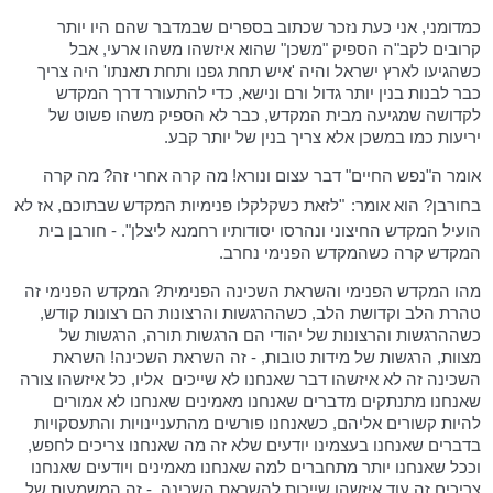
כמדומני, אני כעת נזכר שכתוב בספרים שבמדבר שהם היו יותר
קרובים לקב"ה הספיק "משכן" שהוא איזשהו משהו ארעי, אבל
כשהגיעו לארץ ישראל והיה 'איש תחת גפנו ותחת תאנתו' היה צריך
כבר לבנות בנין יותר גדול ורם ונישא, כדי להתעורר דרך המקדש
לקדושה שמגיעה מבית המקדש, כבר לא הספיק משהו פשוט של
יריעות כמו במשכן אלא צריך בנין של יותר קבע.
אומר ה"נפש החיים" דבר עצום ונורא! מה קרה אחרי זה? מה קרה
בחורבן? הוא אומר:
"לזאת כשקלקלו פנימיות המקדש שבתוכם, אז לא
הועיל המקדש החיצוני ונהרסו יסודותיו רחמנא ליצלן". - חורבן בית
המקדש קרה כשהמקדש הפנימי נחרב.
מהו המקדש הפנימי והשראת השכינה הפנימית? המקדש הפנימי זה
טהרת הלב וקדושת הלב, כשההרגשות והרצונות הם רצונות קודש,
כשההרגשות והרצונות של יהודי הם הרגשות תורה, הרגשות של
מצוות, הרגשות של מידות טובות, - זה השראת השכינה! השראת
השכינה זה לא איזשהו דבר שאנחנו לא שייכים
אליו, כל איזשהו צורה
שאנחנו מתנתקים מדברים שאנחנו מאמינים שאנחנו לא אמורים
להיות קשורים אליהם, כשאנחנו פורשים מהתעניינויות והתעסקויות
בדברים שאנחנו בעצמינו יודעים שלא זה מה שאנחנו צריכים לחפש,
וככל שאנחנו יותר מתחברים למה שאנחנו מאמינים ויודעים שאנחנו
צריכים זה עוד איזשהו שייכות להשראת השכינה. - זה המשמעות של