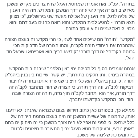
בתורה", עכ"ל. זאת אומרת שמחטא העגל שהיו צריכים מקדש ומשכן
מאז שוב הצורה איך להגיע זה דרך המשכן והמקדש, וזה היה הענין
של עליה לרגל, וזה הענין של אכילת מעשר שני בירושלים, "כי מציון
תצא תורה" - להגיע לבית המקדש והוא רואה כהנים בעבודתם והוא
מכוין ליראת שמים והוא עוסק בתורה.
"מקדש" ו"תורה" הם שייכים אחד לשני, כי הרי מקדש זה בעצם הצורה
שמחברת את היהודי חזרה לקב"ה, ומהו הצורה של הדביקות הכי
גבוהה בקב"ה? זה דרך תורה! "קודשא בריך הוא ואורייתא וישראל חד
הוא".
אנחנו אומרים בסוף כל תפילה יהי רצון מלפניך שיבנה בית המקדש
במהרה בימינו, ותן חלקינו בתורתך", יש קשר ושייכות בין בנין ביהמ"ק
ותורה, כי בנין ביהמ"ק הוא כלי חיצוני שמעורר אותנו בחזרה לחיבור
ודביקות לקב"ה, וזה דרך תורה, כי הצורה שיהודי מתחבר לקב"ה זה
דרך תורה, איך הוא יתחבר לקב"ה חוץ מזה, תורה זה הצורה שבה
יהודי הכי מתקדש בקדושתו יתברך.
ממילא כך, בספורנו כאן כתוב חידוש עצום שכנראה שאנחנו לא ידענו
אותו, שהמצוה של עשיית המשכן זה היה בעצם מחמת הירידה של
כלל ישראל, כי לפני זה אפי' לא היה צורך במשכן כי זה היה קיים בהם
באופן טבעי, ובעיקבות חטא העגל צריך התעוררות חיצונית ולבנות
בית ומערכת שלימה של משכן.