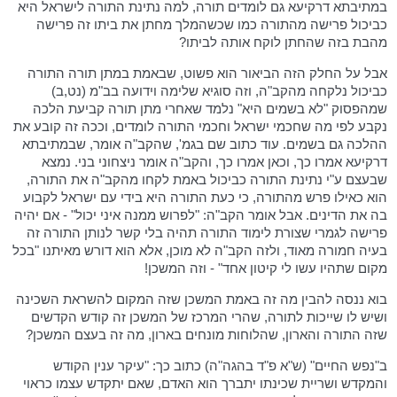
במתיבתא דרקיעא גם לומדים תורה, למה נתינת התורה לישראל היא
כביכול פרישה מהתורה כמו שכשהמלך מחתן את ביתו זה פרישה
מהבת בזה שהחתן לוקח אותה לביתו?
אבל על החלק הזה הביאור הוא פשוט, שבאמת במתן תורה התורה
כביכול נלקחה מהקב"ה, וזה סוגיא שלימה וידועה בב"מ (נט,ב)
שמהפסוק "לא בשמים היא" נלמד שאחרי מתן תורה קביעת הלכה
נקבע לפי מה שחכמי ישראל וחכמי התורה לומדים, וככה זה קובע את
ההלכה גם בשמים. עוד כתוב שם בגמ', שהקב"ה אומר, שבמתיבתא
דרקיעא אמרו כך, וכאן אמרו כך, והקב"ה אומר ניצחוני בני. נמצא
שבעצם ע"י נתינת התורה כביכול באמת לקחו מהקב"ה את התורה,
הוא כאילו פרש מהתורה, כי כעת התורה היא בידי עם ישראל לקבוע
בה את הדינים. אבל אומר הקב"ה: "לפרוש ממנה איני יכול" - אם יהיה
פרישה לגמרי שצורת לימוד התורה תהיה בלי קשר לנותן התורה זה
בעיה חמורה מאוד, ולזה הקב"ה לא מוכן, אלא הוא דורש מאיתנו "בכל
מקום שתהיו עשו לי קיטון אחד" - וזה המשכן!
בוא ננסה להבין מה זה באמת המשכן שזה המקום להשראת השכינה
ושיש לו שייכות לתורה, שהרי המרכז של המשכן זה קודש הקדשים
שזה התורה והארון, שהלוחות מונחים בארון, מה זה בעצם המשכן?
ב"נפש החיים" (ש"א פ"ד בהגה"ה) כתוב כך: "עיקר ענין הקודש
והמקדש ושריית שכינתו יתברך הוא האדם, שאם יתקדש עצמו כראוי