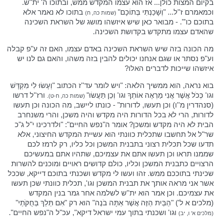
בקיום המצות כולן... אז הוא עצמו המקדש ממש, ובתוכו ה' ית''ש.
וכמאמרם ז''ל... "וְשָׁכַנְתִּי בְּתוֹכָם"
בתוכו לא נאמר אלא
(שמות כה, ח)
בתוכם כו'". - מבואר כאן שיש איזשהו מושג של השראת השכינה
שהאדם עצמו מתקדש בקדושת השכינה.
מה הכונה בזה שיש השראת השכינה באדם עצמו, האם זה ע"פ קבלה
וע"פ נסתר או שגם אנחנו יכולים להבין בזה משהו, והאם גם לנו יש
איזשהו שייכות לדברים האלו?
בוא נראה, הוא ממשיך הלאה: "ויש לומר עד''ז הכתוב "וְעָשׂוּ לִי מִקְדָּשׁ
וגו' כְּכֹל אֲשֶׁר אֲנִי מַרְאֶה אוֹתְךָ וגו' וְכֵן תַּעֲשׂוּ"
ורז''ל דרשו
(שמות כה, ח-ט).
(סנהדרין מ''ו) וכן תעשו, לדורות" - כונתו ליישב, מה הכונה וכן תעשו
לדורות, הרי לא בכל הדורות היה מקדש והיה משכן, והרי משנחרב
הבית לא היה מקדש ומשכן? אומר ה"נפש החיים": "ולדרכינו י"ל ג"כ
שר"ל אל תחשבו שתכלית כוונתי הוא עשיית המקדש החיצוני, אלא
תדעו שכל תכלית רצוני בתבנית המשכן וכל כליו, רק לרמז לכם
שממנו תראו וכן תעשו אתם את עצמיכם, שתהיו אתם במעשיכם
הרצויים כתבנית המשכן וכליו, כולם קדושים ראויים ומוכנים להשרות
שכינתי בתוככם ממש. זהו ועשו לי מקדש ושכנתי בתוכם דייקא, שככל
אשר אני מראה אותך את תבנית המשכן וגו', תכלית כוונתי שכן תעשו
את עצמיכם. וכן אמר הוא ית''ש לשלמה אחר גמר בנין המקדש
(מלכים א ל') "הַבַּיִת הַזֶּה אֲשֶׁר אַתָּה בֹנֶה" הוא רק "אִם תֵּלֵךְ בְּחֻקֹּתַי"
וגו' ושכנתי בתוך עמי ישראל דיקא", עכ"ל ה"נפש החיים".
(מלכים א' ו, יב)