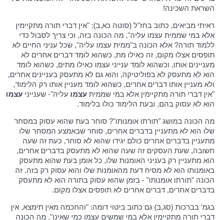
השראת השכינה!
ראיתי מביאים, כתוב בחז"ל (סוטה כא,ב): "אין דברי תורה מתקיימין
אלא במי שממית עצמו עליה", מה הכונה בזה, וכי צריך לסבול כדי
ללמוד תורה? אלא הכונה ב"ממית עצמו עליה", שכל עניני החיים לא
תופסים אצלו מקום, זה כאילו מת, כשהוא לומד דברים אחרים לא
מעניינים אותו, וכשהוא לומד ענייני עצמו כאילו מתים, כשהוא לומד
הוא לא מתעסק לא בפוליטיקה, והוא גם לא מתעסק בעניינים אחרים,
ולא מעניין אותו דברים אחרים, כשהוא לומד מעניין אותו רק הלימוד,
"אין דברי תורה מתקיימין אלא במי שממית
עצמו
עליה"- שענייני
עצמו
הוא לא עסוק בהם, ובעת הלימוד כולו בלימוד.
מה הכונה במושג "תורתו אומנותו"? סוחר בעת שהוא עסוק במסחר
שלו הוא לא מתעניין בדברים אחרים, סוחר שבאמצע המסחר שלו
מתעניין בדברים אחרים כולם יגידו שהוא לא סוחר, כעת זה שעה
חשובה, שעת העסקים זה שעה שהוא לא מתעסק בדברים אחרים,
הוא מתעניין רק בעניני האומנות שלו, כל אומן בעת שהוא מתעסק
באומנותו הוא לא מסיח דעת מהאומנות שלו והוא עסוק רק בזה. זה
הכונה "תורתו אומנותו" - בזמן שהוא עסוק בתורה הוא לא מתעסק
בדברים אחרים, דברים אחרים לא תופסים אצלו מקום.
בגמ' בברכות (סג,ב) גם כתוב ביטוי דומה: "והחכמה מאין תימצא, אין
דברי תורה מתקיימין אלא במי שמשים עצמו כמי שאינו". מה הכונה