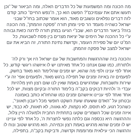
מה הכונה ומה המשמעות של כל הדברים האלה, ומה הביאור של "וכן
תעשו אתם את עצמיכם"? הפשט הוא כך, ה"נפש החיים" כותב קודם
לזה דברים נפלאים ונשגבים מאוד, הוא אומר שכתוב בחז"ל שבני
ישראל כשהיה מעמד הר סיני ומתן תורה "פסקה זוהמתן", מה הכונה
בזה? ביאור הדברים הוא, שבנ"י הגיעו במתן תורה לדרגה כזאת גבוהה
ע"י כל ההכנה של הימים של יציאת מצרים בין פסח לשבועות, כל
המ"ט יום של ספירת העומר, וקדושת נתינת התורה, זה הביא את עם
ישראל למצב של פסקה זוהמתן.
והכונה בזה שההרגשות והמחשבות של עם ישראל היו אך ורק לה'
ולתורתו, כמו שגם אנחנו כל אחד מאיתנו יש לו איזשהו ריגשי קודש, כל
אחד לפי ענינו ולפי מה שהוא, יש זמנים שהלימוד הוא מאוד בחשק,
לפעמים זה באיזה זמנים של תפילה ברגש מאוד, ולפעמים אפי' זה ע"י
שירות ותשבחות, שמרגישים באמת שאין לנו שום רצון חוץ מלהיות
עבדי ה' ולהיות דבוקים בקב"ה בלימוד התורה ובקיום מצוות, יש לכל
אחד ואחד לפי עניינו איזשהם זמנים כמו שהחזו"א כותב באמונה
ובטחון על "האדם ששעתו שעת השקט חופשי מכל רעבון תאווני",
כשהכל רגוע, לא תוסס, לא נקמות, לא גאווה, לא תאוות, לא כבוד, יש
איזה זמנים שכל השמרים שקעו בתחתית החבית ולמעלה היין צלול,
וההרגשה היא נכספה וגם כלתה נפשי לחצרות ה', כל אחד לפי עניינו
יש לו זמנים שהוא מרגיש באמת רצון וכמיהה, הוא מרגיש שטוב ונוח לו
והרגשה הכי עילאית ומרוממת וקדושה, ודביקות בקב"ה, בתפילה,