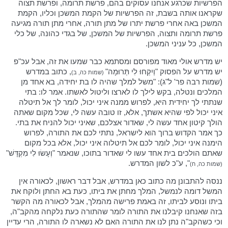
הפרשיות שכרגע אנחנו עסוקים בהם, פרשת תרומה, ופרשת תצוה
שקראנו אותה בשבת, זה הפרשיות של הקמת המשכן וכליו, הקמת
המשכן באה אחרי פרשת יתרו של מתן תורה, אחרי מתן תורה מגיעה
פרשת תרומה ותצוה, הפרשיות של המשכן, של בגדי כהונה, של כלי
המשכן, כל עניני המשכן.
יש מדרש אולי מאוד מפורסם ומסתמא כבר שמעו את זה, אבל עכ"פ
יש מדרש על הפסוק "וְיִקְחוּ לִי תְּרוּמָה"
, כתוב במדרש
(שמות כה, ב)
(שמות רבה פר' ל"ג): "משל למלך שהיה לו בת יחידה, בא אחד מן
המלכים ונטלה, בקש לילך לו לארצו וליטול לאשתו. אמר לו: בתי
שנתתי לך יחידית היא, לפרוש ממנה איני יכול, לומר לך אל תיטלה
איני יכול לפי שהיא אשתך, אלא, זו טובה עשה לי, שכל מקום שאתה
הולך קיטון אחד עשה לי, שאדור אצלכם, שאיני יכול להניח את בתי.
כך אמר הקדוש ברוך הוא לישראל, נתתי לכם את התורה, לפרוש
הימנה איני יכול, לומר לכם אל תיטלוה איני יכול, אלא בכל מקום
שאתם הולכים בית אחד עשו לי שאדור בתוכו, שנאמר "וְעָשׂוּ לִי מִקְדָּשׁ"
", ע"כ לשון המדרש.
(שמות כה, ח)
ננסה להתבונן מה כתוב כאן במדרש, אבל דבר ראשון, לכאורה אין
המשל דומה לנמשל, המלך מחתן את ביתו, כעת בא החתן ולוקח את
ביתו ונוסע לביתו, זה באמת פרישה מהמלך, אבל לכאורה מה הקשר
בזה שאנחנו קיבלנו את התורה לומר שהתורה כעת נלקחה מהקב"ה,
וכי כשהקב"ה נתן לנו את התורה האם לא נשארה לו התורה, הרי עדיין