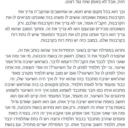
הזה, אבל לא באופן שזה נגד רצונו.
וכך הוא בכל מקום שיש חטא, או שחושבים שהקב"ה צריך את
הקרבנות באמת ושאנחנו עושים לו משהו בזה שאנחנו מביאים לו את
הקרבנות, הקב"ה אומר, אני לא צריך את הקרבנות שלכם, ורק
כשאנחנו מכירים שבעצם הוא לא צריך את זה, ומתוך המצב שהוא לא
צריך הוא כיבד אותנו ונתן לנו את הכבוד והמעמד שיש לו נחת רוח
בקרבנות שלנו, במצב כזה יש נחת רוח בקרבנות.
ותראו במסילת ישרים בשער החסידות איך שהוא כותב את זה,
שהצורה לעבוד את ה' בשלב ראשון זה בושת והכנעה, מי אני ומה אני
שאני הולך לכבד את הקב"ה?! דוגמא לדבר, כשראש ישיבה גדול אמר
שיעור, וכי ילך תלמיד לפרגן לו על השיעור?! זה אפי' חוצפה, מה אתה
הולך לפרגן לו על השיעור?! ואם יש מצב שיש תלמיד מקורב מאוד
שהראש ישיבה מתכבד בזה שהוא יגיד לו איך היה השיעור שלו, זה
כבוד ומעמד גדול לאותו תלמיד, וכולם מקנאים בו בזה שהראש ישיבה
מתנהג איתו כמו חבר ומתכבד לשמוע ממנו איך היה השיעור ולשמוע
פירגונים על השיעור, זה מעמד, אבל המעמד הזה קיים לא אם הוא
חושב באמת שהראש ישיבה צריך אותו, אם הוא חושב שאדם גדול
באמת צריך אותו זה חוצפה, ורק אם הוא מרגיש בושת והכנעה, מי אני
ומה אני שאני אכבד ואני אפרגן ואני אקבע איך זה היה, בצורה כזאת
פעמים שהרב מתכבד בכבוד תלמידו ורוצה ויש לו נחת שתלמידו יכבד
אותו, תלמיד חשוב שיכבד אותו. כך המסילת ישרים מתחיל, עם בושת