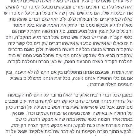
העירעורים שמערערים עליו, והנה יש כאלה מאלה ששייכים למוסד
הזה שעל כל דבר הולכים ומודים ומבקשים מבעל המוסד כדי להדגיש
את הבעלות שלו, הם מרגישים שכיון שהוא הבעל הבית על המוסד ויש
כאלה שמערערים על הבעלות שלו, ע"כ ראוי שגם דברים שהוא נותן
מאליו להגיע ולבקש ממנו כדי לחזק את האמת שהוא בעל המוסד
והבעלים על הענין והכל מגיע ממנו. סוג ההרגשה הזאת קיימת גם
כלפי הקב"ה, שהרי יש כאלה ששוכחים שכל דבר מגיע מהקב"ה, והם
חיים כאילו יש איזשהו טבע ויש איזשהו דברים שקורים בלי קשר לזה
שהקב"ה מחדש בטובו בכל יום מעשה בראשית, ולכן כשגם בדברים
שהקב"ה מביא בלי שנבקש אנחנו מביעים שהכל מגיע ממנו יש בזה
המלכת הקב"ה בעצם ההבעה הזאת, יש כאן הכרה והמלכה לקב"ה.
זאת אומרת, שבעצם אנחנו מתפללים בין אם התפילה לא תיענה, ובין
אם גם בלי התפילה אנחנו ניענה, בכל זאת אנחנו מתפללים בשביל
הענינים האלה שהזכרנו.
כמובן שכל דברי ה"בית אלוקים" האלו מדובר על התפילות הקבועות
של שחרית מנחה ומעריב שהם לא קשורים לאיזשהם אירועים ומצבים
מסוימים, אבל כשיש איזשהו שעת צרה ועושים תפילה על הצרה, כגון
על החולה או באיזשהו שעת מגיפה או עצירת גשמים וכדו', שם אין
באמת איזה חוצפה כלפי שמיא במה שהוא מבקש הרבה, כי שם
הצרה מעוררת אותו כעת לבקש, והוא מבקש מתוך הצרה הקיימת,
ולבקש מתוך הצרה הקיימת זה לא דבר שה"בית אלוקים" ישאל על זה