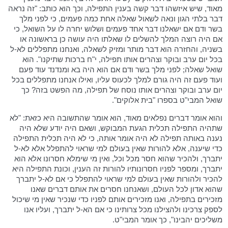
מאוד, שיש איזשהו דבר קשה בענין התפילה, וכך הוא כותב: "זה נראה
דבר בלתי הגון ונאה לשאול שאלה אחת כמה פעמים, כי לפני מלך
בשר ודם אם ישאלנו דבר אחד פעמים ושלוש יחרה לו על השואל, כי
אם היה רוצה המלך להשלים לו שאלתו היה עושה כן בראשונה או
בשניה, והחזרה הוא דבר מותר ומזיק לשאלה, ואנחנו מתפללים לא-ל
בכל יום ערב ובוקר וצהרים אותו תפילה, י"ח ברכות שתיקנו". הוא
שואל שאלה; לפני מלך בשר ודם אם הוא היה בא ומנדנד עוד פעם
ועוד פעם זה היה גורם למלך לכעוס עליו, ואילו אנחנו מתפללים בכל
יום ערב ובוקר וצהרים אותו נוסח של תפילה, מה הפשט בזה? כך
שואל המבי"ט בספרו "בית אלוקים".
והוא אומר דברים נפלאים מאוד, הוא אומר שהתשובה היא כזאת: "לא
שתהיה התפילה תכלית הגעת המבוקש, ושאם היה יודע שלא היה
נענה באותה תפילה לא היה אומר אותה, כי לא היה תכלית התפילה
כדי שיענה, אלא להורות שאין בעולם למי שראוי להתפלל אלא לא-ל
יתברך, ולהכיר שהוא חסר מכל וכל, ואין מי שימלא חסרונו אלא הוא
יתברך, ומספר לפניו חסרונותיו להורות זה הענין, וכונת התפילה היא
להכיר ולהורות שאין בעולם למי שראוי להתפלל כי אם לא-ל יתברך
שהוא אדון לכל העולם, ושאנחנו חסרים את אותם דברים שאנו
מזכירים בתפילה, ואנו מזכירים אותם לפניו כדי שנכיר שאין מי שיכול
לספק צרכינו ולהצילנו מכל צרותינו כי אם הא-ל יתברך, ועליו אנו
משליכים יהבינו", כך אומר המבי"ט.