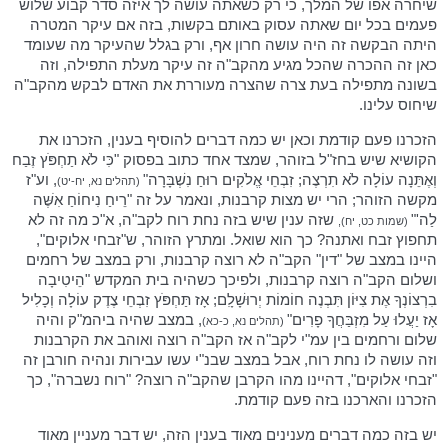
שיחרה אפו של המלך, כי רק כשאתה עושה לך איזה סדר קבוע שלוש
פעמים בכל יום שאתה עסוק באותם בקשות, בזה אם עיקר המטרה
היתה הבקשה זה היה עושה חרון אף, ורק בגלל שהעיקר מה שעומד
כאן זה ההכרה שהכל מגיע מהקב"ה זה עיקר מעלת התפילה, וזה
בשונה מתפילה בעת צרה שהצרה מעוררת את האדם לבקש מהקב"ה
שיחוס עלינו.
הזכרנו פעם קודמת וכאן יש כמה דברים להוסיף בענין, הזכרנו את
הקושיא שיש בחז"ל בזוהר, שמצד אחד כתוב בפסוק "כִּי לֹא תַחְפֹּץ זֶבַח
וְאֶתֵּנָה עוֹלָה לֹא תִרְצֶה; זִבְחֵי אֱלֹקִים רוּחַ נִשְׁבָּרָה"
, וע"ז
(תהלים נא, יח-יט)
מקשה הזוהר; הרי יש מצות קרבנות, ונאמר על זה "רֵיחַ נִיחוֹחַ אִשֶּׁה
לַה'"
שזה ענין שיש בזה נחת רוח לקב"ה, א"כ מה זה לא
(שמות כט, יח),
תחפוץ זבח ואתנה? כך הוא שואל. ומתרץ הזוהר, ש"זבחי אלוקים",
היינו במצב של "דין" הקב"ה לא רוצה קרבנות, ורק במצב של רחמים
ושלום הקב"ה רוצה קרבנות, ולפיכך כשהיה בית המקדש "הֵיטִיבָה
בִרְצוֹנְךָ אֶת צִיּוֹן תִּבְנֶה חוֹמוֹת יְרוּשָׁלִָם; אָז תַּחְפֹּץ זִבְחֵי צֶדֶק עוֹלָה וְכָלִיל
אָז יַעֲלוּ עַל מִזְבַּחֲךָ פָרִים"
, במצב שהיה ביהמ"ק והיה
(תהלים נא, כ-כא)
שלום ורחמים בין עמ"י לקב"ה אז הקב"ה רוצה ואוהב את הקרבנות
וזה עושה לו נחת רוח, אבל במצב שבנ"י עשו עבירות ונהיה חורבן זה
"זבחי אלוקים", דהיינו מהו הקרבן שהקב"ה רוצה? "רוח נשברה", כך
הזכרנו והארכנו בזה פעם קודמת.
יש בזה כמה דברים מענינים מאוד בענין הזה, יש דבר מעניין מאוד