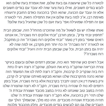
לכאורה כל שכן שיעשנה גם בעת שלום, זאת אומרת בעת שלום הוא
לובש בגדים חשובים, ואילו בעת צער שזה לא עובד עם בגדים חשובים
אלא זה עובד עם הכנעה, שהוא הולך בהכנעה כאדם החובק זרועותיו
מאימת רבו, א"כ למה בעת שלום אין את התפילה הזאת, הרי לכאורה
אם זה תפילה שמועילה אפי' בעת זעם כל שכן שתועיל בעת שלום?
ואותו שאלה יש גם לשאול על מה שהזכרנו מהחז"ל הזה, שבזמן הבית
"תחפוץ זבחי צדק", ובזמן חורבן "זבחי אלוקים רוח נשברה", אז אנחנו
רואים שאפי' בזמן דין נאמר "זבחי אלוקים רוח נשברה" וזה כן מתקבל,
אז לכאורה "רוח נשברה" זה כח יותר חזק מקרבן, אז למה שזה לא
יהיה גם בזמן הבית, וכל שכן שבזמן הבית יהיה ויועיל "זבחי אלוקים
רוח נשברה"?
אבל רואים כאן שהיסוד הוא כזה, שבזמן רחמים ושלום ובעצם בעיקר
צורת הבריאה שהקב"ה ברא את העולם, שהקב"ה רוצה ויש לו נחת
רוח בזה שנקריב לו קרבנות, והקב"ה רוצה לתת לנו את המעמד הזה
שהוא נהנה מהקרבנות שלנו ושהוא מבקש מאיתנו שנקריב לו קרבן,
ורק בשעת דין אין רצונו יתברך בקרבנות אלא ברוח נשברה, אבל בזמן
רחמים לא נוח לו שנהיה ברוח נשברה, הקב"ה לא רוצה שהצורה שלנו
תהיה במצב טוב שאנחנו לא נהיה במצב מכובד ושצורת עבודת ה'
שלנו תהי' רק בהכנעה, אלא הקב"ה רוצה שצורת עבודת ה' שלנו
תהיה מכובדת ושנהיה מכובדים. וזהו כמו מלך, שכשמלך הולך עם
העבדים שלו גם הם לובשים בגדים מכובדים, וחלק מהכבוד מלכות