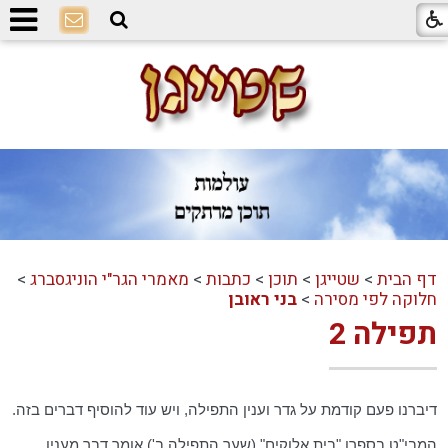
דף הבית
>
שטייגן
>
תוכן
>
כתבות
>
מאמרי הגר"י הוניגסברג
>
חלוקה לפי מסירה
>
בני ראובן
תפילה 2
דיברנו פעם קודמת על גדר וענין התפילה, ויש עוד להוסיף דברים בזה.
המבי"ט בספרו "בית אלוקים" (שער התפילה ב') אומר דבר מענין