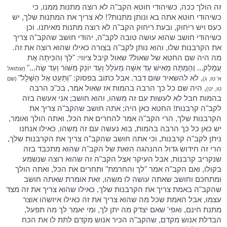
זה הולך ככה, כשיהודי חוטא הקב"ה לא רוצה מתנות ממנו, כי
כשיהודי חוטא אתה בא ונותן מתנות?! לא צריך את המתנות שלך, יש
כעס ויש ריחוק, ובעת ריחוק הקב"ה לא רוצה מתנות מאיתנו. וכן
כשיהודי חושב שהוא עושה טובה לקב"ה, יהודי חושב שהקב"ה צריך
את הקרבנות שלו, והוא נותן לקב"ה בצורה כאילו שהוא רוצה את זה.
מה היה שם החטא של שאול? שאול קיבל ציווי: "לֵךְ וְהִכִּיתָה אֶת
עֲמָלֵק... וְהֵמַתָּה מֵאִישׁ עַד אִשָּׁה מֵעֹלֵל וְעַד יוֹנֵק מִשּׁוֹר וְעַד שֶׂה..."
(שמואל
, לא להשאיר שום דבר. אבל כתוב בפסוק: "וַתַּעַט אֶל הַשָּׁלָל"
א' טו, ג)
(שם
, היה שם כל כך הרבה בהמות אז שאול אמר, בכ"כ הרבה
טו, יט)
בהמות חבל לא לעשות עם זה משהו, והוא חושב; אני אעשה בזה
לקב"ה קרבנות! החטא כאן היה; אתה חושב שהקב"ה צריך את
הקרבנות שלך, הרי הקב"ה אמר להחרים את הכל, ואתה הולך ואומר,
יש כאן כל כך הרבה בהמות, בוא נעשה עם זה משהו, כאילו אנחנו
ניתן לקב"ה קרבנות, וכי אתה חושב שהקב"ה צריך את הקרבנות שלך,
הרי זה חידוש גדול ההנהגה הזאת של הקב"ה שהוא מתכבד בזה
שנקריב קרבנות, אבל העיקר אצל הקב"ה זה שהוא רוצה שנשמע
בקולו, ואם הקב"ה אמר "לך והחרמת" ותחרים את הכל, ואתה הולך
ומתחכם וחושב שאתה עושה לו משהו, זאת אומרת שאתה חושב
שהקב"ה באמת צריך את הקרבנות שלך, כאילו שהוא צריך את זה מצד
עצמו, אבל האמת שכל מה שהוא צריך את זה כאילו איזשהו אוצר
מתנת חינם, ואפי' שאם יצדק מה יתן לך, ומי יאמר לך מה תפעל,
הבדלת אנוש מקדם, שהקב"ה הכיר אנוש מקדם לתת לו את הכח