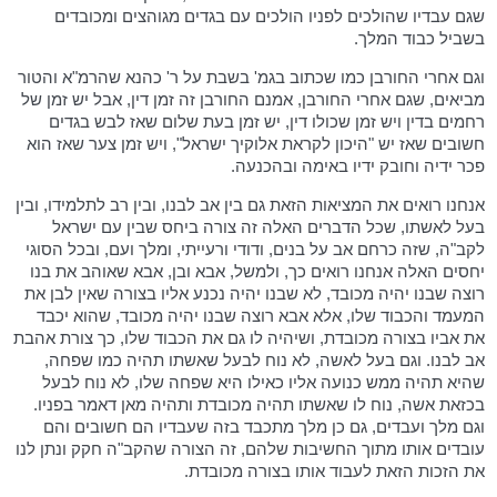
שגם עבדיו שהולכים לפניו הולכים עם בגדים מגוהצים ומכובדים
בשביל כבוד המלך.
וגם אחרי החורבן כמו שכתוב בגמ' בשבת על ר' כהנא שהרמ"א והטור
מביאים, שגם אחרי החורבן, אמנם החורבן זה זמן דין, אבל יש זמן של
רחמים בדין ויש זמן שכולו דין, יש זמן בעת שלום שאז לבש בגדים
חשובים שאז יש "היכון לקראת אלוקיך ישראל", ויש זמן צער שאז הוא
פכר ידיה וחובק ידיו באימה ובהכנעה.
אנחנו רואים את המציאות הזאת גם בין אב לבנו, ובין רב לתלמידו, ובין
בעל לאשתו, שכל הדברים האלה זה צורה ביחס שבין עם ישראל
לקב"ה, שזה כרחם אב על בנים, ודודי ורעייתי, ומלך ועם, ובכל הסוגי
יחסים האלה אנחנו רואים כך, ולמשל, אבא ובן, אבא שאוהב את בנו
רוצה שבנו יהיה מכובד, לא שבנו יהיה נכנע אליו בצורה שאין לבן את
המעמד והכבוד שלו, אלא אבא רוצה שבנו יהיה מכובד, שהוא יכבד
את אביו בצורה מכובדת, ושיהיה לו גם את הכבוד שלו, כך צורת אהבת
אב לבנו. וגם בעל לאשה, לא נוח לבעל שאשתו תהיה כמו שפחה,
שהיא תהיה ממש כנועה אליו כאילו היא שפחה שלו, לא נוח לבעל
בכזאת אשה, נוח לו שאשתו תהיה מכובדת ותהיה מאן דאמר בפניו.
וגם מלך ועבדים, גם כן מלך מתכבד בזה שעבדיו הם חשובים והם
עובדים אותו מתוך החשיבות שלהם, זה הצורה שהקב"ה חקק ונתן לנו
את הזכות הזאת לעבוד אותו בצורה מכובדת.