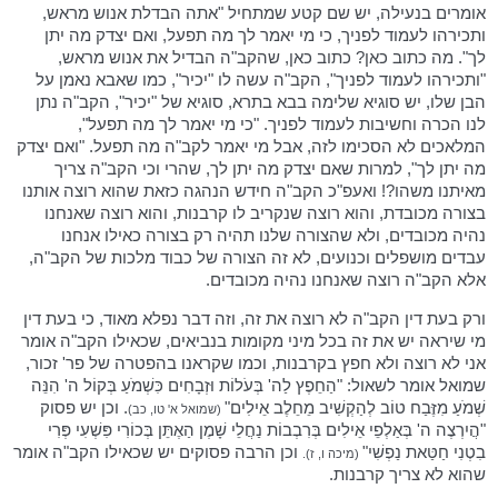
אומרים בנעילה, יש שם קטע שמתחיל "אתה הבדלת אנוש מראש,
ותכירהו לעמוד לפניך, כי מי יאמר לך מה תפעל, ואם יצדק מה יתן
לך". מה כתוב כאן? כתוב כאן, שהקב"ה הבדיל את אנוש מראש,
"ותכירהו לעמוד לפניך", הקב"ה עשה לו "יכיר", כמו שאבא נאמן על
הבן שלו, יש סוגיא שלימה בבא בתרא, סוגיא של "יכיר", הקב"ה נתן
לנו הכרה וחשיבות לעמוד לפניך. "כי מי יאמר לך מה תפעל",
המלאכים לא הסכימו לזה, אבל מי יאמר לקב"ה מה תפעל. "ואם יצדק
מה יתן לך", למרות שאם יצדק מה יתן לך, שהרי וכי הקב"ה צריך
מאיתנו משהו?! ואעפ"כ הקב"ה חידש הנהגה כזאת שהוא רוצה אותנו
בצורה מכובדת, והוא רוצה שנקריב לו קרבנות, והוא רוצה שאנחנו
נהיה מכובדים, ולא שהצורה שלנו תהיה רק בצורה כאילו אנחנו
עבדים מושפלים וכנועים, לא זה הצורה של כבוד מלכות של הקב"ה,
אלא הקב"ה רוצה שאנחנו נהיה מכובדים.
ורק בעת דין הקב"ה לא רוצה את זה, וזה דבר נפלא מאוד, כי בעת דין
מי שיראה יש את זה בכל מיני מקומות בנביאים, שכאילו הקב"ה אומר
אני לא רוצה ולא חפץ בקרבנות, וכמו שקראנו בהפטרה של פר' זכור,
שמואל אומר לשאול: "הַחֵפֶץ לַה' בְּעֹלוֹת וּזְבָחִים כִּשְׁמֹעַ בְּקוֹל ה' הִנֵּה
שְׁמֹעַ מִזֶּבַח טוֹב לְהַקְשִׁיב מֵחֵלֶב אֵילִים"
. וכן יש פסוק
(שמואל א' טו, כב)
"הֲיִרְצֶה ה' בְּאַלְפֵי אֵילִים בְּרִבְבוֹת נַחֲלֵי שָׁמֶן הַאֶתֵּן בְּכוֹרִי פִּשְׁעִי פְּרִי
בִטְנִי חַטַּאת נַפְשִׁי"
וכן הרבה פסוקים יש שכאילו הקב"ה אומר
(מיכה ו, ז).
שהוא לא צריך קרבנות.