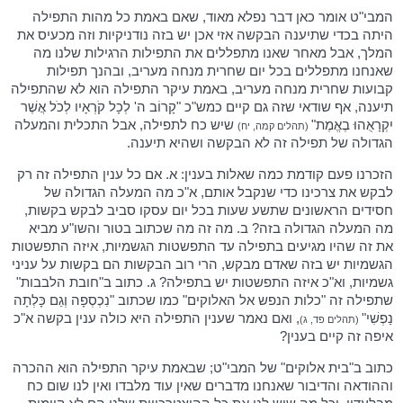
המבי"ט אומר כאן דבר נפלא מאוד, שאם באמת כל מהות התפילה
היתה בכדי שתיענה הבקשה אזי אכן יש בזה נודניקיות וזה מכעיס את
המלך, אבל מאחר שאנו מתפללים את התפילות הרגילות שלנו מה
שאנחנו מתפללים בכל יום שחרית מנחה מעריב, ובהנך תפילות
קבועות שחרית מנחה מעריב, באמת עיקר התפילה הוא לא שהתפילה
תיענה, אף שודאי שזה גם קיים כמש"כ "קָרוֹב ה' לְכָל קֹרְאָיו לְכֹל אֲשֶׁר
יִקְרָאֻהוּ בֶאֱמֶת"
שיש כח לתפילה, אבל התכלית והמעלה
(תהלים קמה, יח)
הגדולה של תפילה זה לא הבקשה ושהיא תיענה.
הזכרנו פעם קודמת כמה שאלות בענין: א. אם כל ענין התפילה זה רק
לבקש את צרכינו כדי שנקבל אותם, א"כ מה המעלה הגדולה של
חסידים הראשונים שתשע שעות בכל יום עסקו סביב לבקש בקשות,
מה המעלה הגדולה בזה? ב. מה זה מה שכתוב בטור והשו"ע מביא
את זה שהיו מגיעים בתפילה עד התפשטות הגשמיות, איזה התפשטות
הגשמיות יש בזה שאדם מבקש, הרי רוב הבקשות הם בקשות על עניני
גשמיות, וא"כ איזה התפשטות יש בתפילה? ג. כתוב ב"חובת הלבבות"
שתפילה זה "כלות הנפש אל האלוקים" כמו שכתוב "נִכְסְפָה וְגַם כָּלְתָה
נַפְשִׁי"
, ואם נאמר שענין התפילה היא כולה ענין בקשה א"כ
(תהלים פד, ג)
איפה זה קיים בענין?
כתוב ב"בית אלוקים" של המבי"ט; שבאמת עיקר התפילה הוא ההכרה
וההודאה והדיבור שאנחנו מדברים שאין עוד מלבדו ואין לנו שום כח