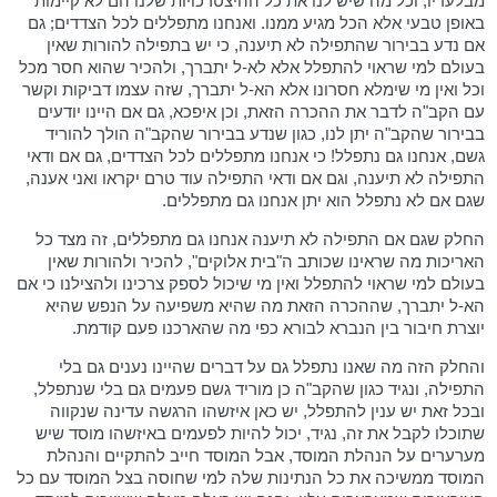
מבלעדיו, וכל מה שיש לנו את כל ההיצטרכויות שלנו הם לא קיימות
באופן טבעי אלא הכל מגיע ממנו. ואנחנו מתפללים לכל הצדדים; גם
אם נדע בבירור שהתפילה לא תיענה, כי יש בתפילה להורות שאין
בעולם למי שראוי להתפלל אלא לא-ל יתברך, ולהכיר שהוא חסר מכל
וכל ואין מי שימלא חסרונו אלא הא-ל יתברך, שזה עצמו דביקות וקשר
עם הקב"ה לדבר את ההכרה הזאת, וכן איפכא, גם אם היינו יודעים
בבירור שהקב"ה יתן לנו, כגון שנדע בבירור שהקב"ה הולך להוריד
גשם, אנחנו גם נתפלל! כי אנחנו מתפללים לכל הצדדים, גם אם ודאי
התפילה לא תיענה, וגם אם ודאי התפילה עוד טרם יקראו ואני אענה,
שגם אם לא נתפלל הוא יתן אנחנו גם מתפללים.
החלק שגם אם התפילה לא תיענה אנחנו גם מתפללים, זה מצד כל
האריכות מה שראינו שכותב ה"בית אלוקים", להכיר ולהורות שאין
בעולם למי שראוי להתפלל ואין מי שיכול לספק צרכינו ולהצילנו כי אם
הא-ל יתברך, שההכרה הזאת מה שהיא משפיעה על הנפש שהיא
יוצרת חיבור בין הנברא לבורא כפי מה שהארכנו פעם קודמת.
והחלק הזה מה שאנו נתפלל גם על דברים שהיינו נענים גם בלי
התפילה, ונגיד כגון שהקב"ה כן מוריד גשם פעמים גם בלי שנתפלל,
ובכל זאת יש ענין להתפלל, יש כאן איזשהו הרגשה עדינה שנקווה
שתוכלו לקבל את זה, נגיד, יכול להיות לפעמים באיזשהו מוסד שיש
מערערים על הנהלת המוסד, אבל המוסד חייב להתקיים והנהלת
המוסד ממשיכה את כל הנתינות שלה למי שחוסה בצל המוסד עם כל