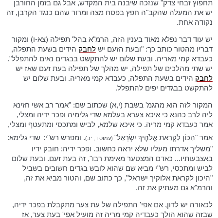
תחפוץ זבחי צדק" שנזכה שיבנה בית המקדש, אבל גם בזמן החורבן
יש את המעלה שהקב"ה חפץ בפסח מצה ומרור שהם כנגד הקרבן, זה
נקודה אחת.
יש עוד דבר נפלא מאוד בענין הזה, הרמ"א בהל' תפילה (צא-ו) ומקור
דבריו מהטור כותב כך: "ובעת הזעם יש
לחבק
הידים בשעת התפלה,
כעבדא קמי מאריה. ובעת שלום יש להתקשט בבגדים נאים להתפלל".
יש שתי מהלכים של תפילה, יש מהלך של תפילה בעת זעם שאז יש
לחבק
הידים בשעת התפלה, כעבדא קמי מאריה. ובעת שלום יש
להתקשט בבגדים יפים להתפלל.
המקור לזה הוא מהגמ' בשבת (י,א) שכתוב שם: "אמר רב אשי חזינא
ליה לרב כהנא כי איכא צערא בעלמא שדי גלימיה ופכר ידיה ומצלי,
אמר כעבדא קמי מריה. כי איכא שלמא, לביש ומתכסי ומתעטף ומצלי,
אמר "הִכּוֹן לִקְרַאת אֱלֹהֶיךָ יִשְׂרָאֵל"
. ומפרש רש"י:
שדי גלימא:
(עמוס ד, יב)
"משליך אדרתו מעליו שלא יראה כחשוב.
ופכר ידיה: חובק ידיו
באצבעותיו... כאדם המצטער מאימת רבו", זה בעת זעם. ובעת שלום
לביש ומתכסי, רש"י מביא שם שהוא לובש בגדים חשובים בשביל
"היכון לקראת אלוקיך ישראל", כך כתוב שם, והטור מביא את זה,
והרמ"א גם מעתיק את זה.
לכאורה יש לדון, אם אפי' התפילה של עת צער מתקבלת בפכר ידיה,
שבזה שהוא הולך כעבדיה קמי מריה זה מועיל אפי' בעת צער, אז