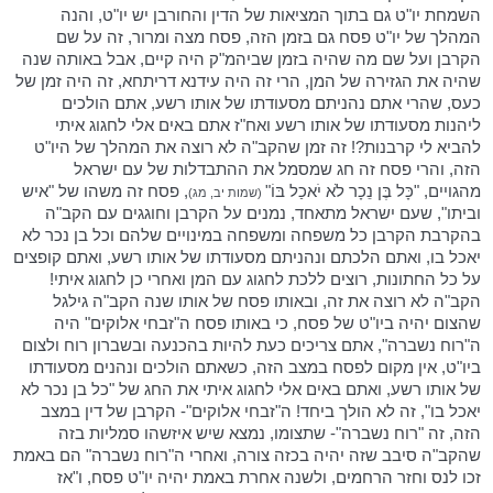
השמחת יו"ט גם בתוך המציאות של הדין והחורבן יש יו"ט, והנה
המהלך של יו"ט פסח גם בזמן הזה, פסח מצה ומרור, זה על שם
הקרבן ועל שם מה שהיה בזמן שביהמ"ק היה קיים, אבל באותה שנה
שהיה את הגזירה של המן, הרי זה היה עידנא דריתחא, זה היה זמן של
כעס, שהרי אתם נהניתם מסעודתו של אותו רשע, אתם הולכים
ליהנות מסעודתו של אותו רשע ואח"ז אתם באים אלי לחגוג איתי
להביא לי קרבנות?! זה זמן שהקב"ה לא רוצה את המהלך של היו"ט
הזה, והרי פסח זה חג שמסמל את ההתבדלות של עם ישראל
מהגויים, "כָּל בֶּן נֵכָר לֹא יֹאכַל בּוֹ"
, פסח זה משהו של "איש
(שמות יב, מג)
וביתו", שעם ישראל מתאחד, נמנים על הקרבן וחוגגים עם הקב"ה
בהקרבת הקרבן כל משפחה ומשפחה במינויים שלהם וכל בן נכר לא
יאכל בו, ואתם הלכתם ונהניתם מסעודתו של אותו רשע, ואתם קופצים
על כל החתונות, רוצים ללכת לחגוג עם המן ואחרי כן לחגוג איתי!
הקב"ה לא רוצה את זה, ובאותו פסח של אותו שנה הקב"ה גילגל
שהצום יהיה ביו"ט של פסח, כי באותו פסח ה"זבחי אלוקים" היה
ה"רוח נשברה", אתם צריכים כעת להיות בהכנעה ובשברון רוח ולצום
ביו"ט, אין מקום לפסח במצב הזה, כשאתם הולכים ונהנים מסעודתו
של אותו רשע, ואתם באים אלי לחגוג איתי את החג של "כל בן נכר לא
יאכל בו", זה לא הולך ביחד! ה"זבחי אלוקים"- הקרבן של דין במצב
הזה, זה "רוח נשברה"- שתצומו, נמצא שיש איזשהו סמליות בזה
שהקב"ה סיבב שזה יהיה בכזה צורה, ואחרי ה"רוח נשברה" הם באמת
זכו לנס וחזר הרחמים, ולשנה אחרת באמת יהיה יו"ט פסח, ו"אז