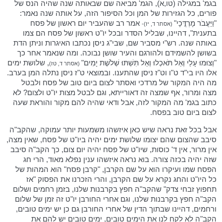
בגמ' במגילה (טו,א), הגמ' מביאה שם שבאותה שנה שהיה הנס של
פורים, כל הגזירות של המן וכל הסיפור הזה, על אותה שנה נאמר:
"וַיַּעֲבֹר מָרְדֳּכָי"
אמר רב שהעביר יום ראשון של פסח
(אסתר ד, יז)-
בתענית", דהיינו, שבליל הסדר ובכל יו"ט ראשון של פסח הם צמו
באותה שנה. רש"י מסביר שם, שבי"ג ניסן נכתבו האיגרות וניתן הדת
בשושן להשמידם ולהורגם והעיר שושן נבוכה. ומה שנאמר אחר כך
"וְצוּמוּ עָלַי וְאַל תֹּאכְלוּ וְאַל תִּשְׁתּוּ שְׁלֹשֶׁת יָמִים"
, שלושת ימים
(אסתר ד, טז)
אלו היו בי"ד ט"ו וט"ז ניסן שהתענו. ובמוצאי ט"ז ניסן נתלה המן בערב.
מה היה המקור של מרדכי ואסתר לצום ביום טוב של פסח ולבטל
מצה ומרור, אף שמצה זה דאורייתא, וגם לבטל מצות יו"ט ולצום? לא
כתוב בגמ' מה המקור לזה, אבל ודאי שהיה להם מקור והוראת שעה
לצום ביום טוב בפסח.
אבל בכל זאת נראה שיש כאן איזשהו משמעות יותר עמוקה, שהקב"ה
סיבב שהצום שהם יצומו שלושת ימים יהיה ביו"ט של פסח, שאין מצה,
אין מרור, אין ד' כוסות, שיו"ט של פסח יהיה יום צום, כך הקב"ה סיבב
שזה יהיה בכזה צורה. בוא נראה איזשהו ענין נפלא מאוד, הרי חג
הפסח שמו ועיקרו הוא על שם הקרבן, "קרבן פסח" הוא המהות של
כל היו"ט והחג נקרא על שם הקרבן, והרי הזכרנו את הפסוק "אז
תחפוץ זבחי צדק" שהקב"ה חפץ בקרבנות שלנו, בזמן רחמים ושלום
הקב"ה חפץ בקרבנות שלנו, וגם אחרי החורבן יו"ט זה זמן של שלום
ורחמים, דהיינו שבתוך הדין של אחרי החורבן גם כן יש ימים טובים,
הקב"ה לא לקח לנו את הימים טובים, ימים טובים יש להם את