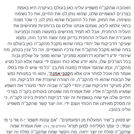
האהבה שהקב"ה משפיע עלינו כאן בעולם בעיקרה היא באמת
בצרכים הגשמיים שלנו, שהוא נותן לנו את החיים, את כל נשימה
ונשימה, את המזון, ואת כל ההטבות שהוא נותן לנו, כי שכר מצוה
בהאי עלמא ליכא, ואמנם אנחנו עולים גם ברוחניות ומרגישים את
העליה הרוחנית, אבל לא תמיד מרגישים במעשה מצוה ובמניעה
מעבירה את העליה הרוחנית בדיוק ומה עשה הדבר הזה, נמצא
שעיקר הדביקות של יהודי במה שהוא מקבל מהקב"ה כאן בעולם זה
במה שהוא מקבל מהקב"ה את צרכיו הגשמיים. וזה כל ענין בטחון, מה
שיהודי יודע ד"אתכא דרחמנא סמכינן" שהוא סמוך על שולחן גבוה
בכל הצרכים שלו, והוא יודע שלא כוחי ועוצם ידי עושה אלא הכל מגיע
מהקב"ה, וכמו שהגמ' אומרת (סוטה מח,ב): "כל מי שיש לו פת בסלו
ואומר מה אוכל למחר אינו אלא מ
קטני אמנה
", והוא חי במנוחת נפש
של הבוטח שהוא חי מהקב"ה, זה הצורה שיוצרת את הדביקות, וזה
חלק מעיקר הדביקות שבין יהודי לקב"ה שבזה יהודי מעורר את השפע
שמגיע מהקב"ה אליו. זאת אומרת מה שאנחנו בוטחים בקב"ה בצרכי
החיים שלנו אף שזה בגשמיות זה יוצר דביקות רוחנית בינינו לקב"ה, כי
זה מסלק מאיתנו את הכוחי ועצם ידי, וזה יוצר קשר שהקב"ה משפיע
עלינו בטובו.
יש פסוק ב"שיר המעלות מן המעמקים": "אִם עֲוֹנוֹת תִּשְׁמָר יָ-הּ אֲדֹ-נָי מִי
יַעֲמֹד; כִּי עִמְּךָ הַסְּלִיחָה לְמַעַן תִּוָּרֵא"
זאת אומרת שמה
(תהלים קל, ג-ד)-
שהקב"ה סולח זה יוצר יראה. מה הקשר שמה שהקב"ה סולח זה יוצר