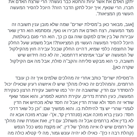
יתקן האדם את אשר עיות והחטא כבר נעשה? הרי שרצח האדם את
חברו, הרי שנאף, איך יוכל לתקן הדבר הזה? היוכל להסיר המעשה
העשוי מן המציאות".
[אגב, מבואר כאן ב"מסילת ישרים" שמה שלא מובן ענין תשובה זה
מצד המעשה, רצח האדם את חבירו או נאף, ומסתמא הוא הדין שאר
עבירות של בין אדם למקום שזה גם כן כך, הוא הרי פגם בעולמות,
היוכל להסיר המעשה העשוי מן המציאות?! אבל משמע שעל החלק
של החוצפה כלפי שמיא, דהיינו החלק שבכל עבירה חוץ מהקילקול
של המעשה יש 'עבר אמימרא דרחמנא', זה לא כזה חידוש שיש
תשובה, כי הוא מבקש סליחה והקב"ה סולח, אבל מה אם הקילקול
שקרה כאן].
ה"מסילת ישרים" כותב אחרי זה מהלכים שלמים איך זה כן עובד
הרחמים, והמהלכים זה כאילו מהלך שיש לו איזשהו רעיון שכאילו יכול
להסתדר עם הדין, שתשובה זה יהי' כמו שיחשב עקירת הרצון כעקירת
המעשה, כעין התרת נדרים, עקירת החטא למפרע, והוא אומר שאף
שודאי זה חסד ולא שורת הדין אבל זה חסד שלא מכחיש את הדין
לגמרי שהרי יש צד להיתלות בו. והוא ממשיך שם: "וכן כל שאר דרכי
חסד: כענין ברא מזכה אבא (סנהדרין קד, א)"- שברא מזכה אבא זה
לא בדין אלא ברחמים אבל זה משתלב עם דין, זאת אומרת שזה מהלך
של רחמים שיש לו איזה מהלך של דין. "או מקצת נפש ככל הנפש
(קהלת רבה ז כז)"- כאילו לא יהיה עונש גמור, מה לי קטלא כולה מה