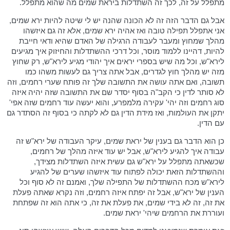
מתפלל על זה, לכך זה השתדלות ביראת שמים מה שהוא מתפלל.
אבל גם הדבר הזה זה לא הכונה שהנה יש לי שיטה להיות ירא שמים,
אני אתפלל תפילה טובה ואז אהיה ירא שמים, אלא זה גם איזשהו
מהלך שמחוץ ומעבר לעבודה הרגילה של האדם שהיא ודאי חייבת
להיות, דהיינו ללמוד מוסר, וכל דרכי ההשתדלות והחיזוק איך מגיעים
לירא"ש, וכל מה שיש בספרי יראים איך יהודי מגיע לירא"ש, רק שחוץ
מזה יש מהלך חוץ לגדרים, אבל אתה צריך גם לעשות משהו כמו
תשובה, ואם אתה עושה את התשובה שלך זה פותח שערי רחמים, וזה
לא סותר לדין כי הקב"ה בסוף יסדר שם את התשובה שזה יהיה איזה
סוג רחמים וזה יהי' עקירה מלמפרע, והוא יעשה עוד רחמים שזה אפי'
יתקן את העולמות, ואז מידת הדין גם לא לקתה כי בסוף זה הסתדר גם
עם הדין.
כן הוא הדבר גם בענין של יראת שמים, עיקר העבודה של ירא"ש זה
עבודה איך להגיע לירא"ש, אבל יש עוד איזה מהלך של רחמים,
שכשאתה מתפלל על ירא"ש גם עשית איזה השתדלות מצידך,
וההשתדלות הזאת יכולה לפתוח עוד איזשהו שערים של להגיע
לירא"ש מכח ההשתדלות של התפילה שלך, ואמנם זה לא סוף וכל
הענין של ירא"ש, אבל זה יפתח איזה רחמים, וזה נקרא שאתה פעלת
את זה, זה לא בידי שמים, את פעלת את זה, כי אתה הוא זה שפתחת
ועוררת את הרחמים שיהי' יראת שמים.