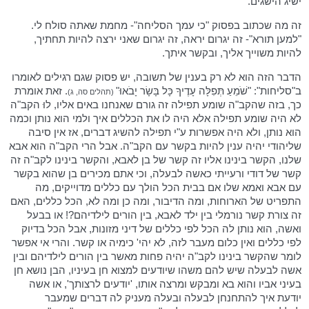
ישיג הישגים.
זה מה שכתוב בפסוק "כי עמך הסליחה"- מחמת שאתה סולח לי.
"למען תורא"- זה יגרום יראה, זה יגרום שאני ירצה להיות תחתיך,
להיות משוייך אליך, ובקשר איתך.
הדבר הזה הוא לא רק בענין של תשובה, יש פסוק שגם רגילים לאומרו
ב"סליחות": "שֹׁמֵעַ תְּפִלָּה עָדֶיךָ כָּל בָּשָׂר יָבֹאוּ"
. זאת אומרת
(תהלים סה, ג)
כך, בזה שהקב"ה שומע תפילה זה גורם שאנחנו באים אליו, לוּ הקב"ה
לא היה שומע תפילה אלא היה לו את הכללים איך ולמי הוא נותן וכמה
הוא נותן, ולא היה אפשרות ע"י תפילה להשיג דברים, אז אין סיבה
שליהודי יהיה ענין להיות בקשר עם הקב"ה. אבל הרי הקב"ה הוא אבא
שלנו, הקשר בינינו אליו זה קשר של בן לאבא, והקשר בינינו לקב"ה זה
קשר של דודי ורעייתי כאשה לבעלה, וכי אתם מכירים בן שהוא בקשר
עם אבא ואמא שלו אם בבית הכל הולך עם כללים מדוייקים, מה
התפריט של הארוחות, ומה הדיבור, ומה כן ומה לא, הכל כללים, האם
זה צורת קשר נורמלי בין ילד לאבא, בין הורים לילדיהם?! או בבעל
ואשה, הוא נותן לה הכל לפי כללים של דיני מזונות, אבל הכל בדיוק
לפי כללים ואין כלום מעבר לזה, לא יהי' כימיה או קשר. והרי אי אפשר
לומר שהקשר בינינו לקב"ה יהיה פחות מאשר בין הורים לילדיהם ובין
אשה לבעלה שיש להם משהו שיודעים למצוא חן בעיניו, הבן נושא חן
בעיני אביו והוא בא ומבקש ומרצה אותו, 'יודעים לרצותך', או אשה
יודעת איך להתחנחן לבעלה ובעלה מעניק לה דברים שמעבר