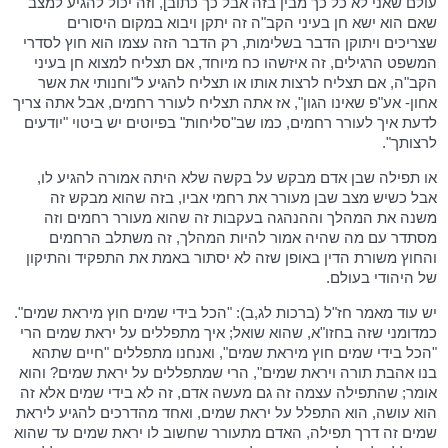
עולם שאני לא כל כך מבין בזה אבל כך כתוב], וזה יכול להגיע למצב
שאם הוא ישא חן בעיני הקב"ה זה יתקן ויבוא במקום היסורים
שצריכים ויתוקן הדבר בשלימות, רק הדבר הזה עצמו הוא חוץ לסדרי
המשפט הרגילים, זה איזשהו כח מיוחד, אם תצליח למצוא חן בעיני
הקב"ה, אם תצליח לרצות אותו או תצליח להגיע ל"וחנותי את אשר
אחון- אע"פ שאינו הגון", אז אתה תצליח לעורר רחמים, אבל אתה צריך
לדעת איך לעורר רחמים, כמו שב"סליחות" בפיוטים יש ביטוי "יודעים
לרצותך".
או תפילה שבן אדם מבקש על בקשה שלא היתה אמורה להגיע לו,
אבל כשיש מצב שבן מעורר את רחמי אביו, בזה שהוא מבקש זה
משנה את המהלך וההנהגה בעקבות זה שהוא מעורר רחמים וזה
מסתדר עם מה שהיה אמור להיות המהלך, זה משתלב הרחמים
והחוץ משורת הדין באופן שזה לא יסתור באמת את התפקיד והתיקון
של היהודי בעולם.
יש עוד מאמר חז"ל (ברכות לג,ב): "הכל בידי שמים חוץ מיראת שמים".
כמדומני שזה בחזו"א, שהוא שואל; איך מתפללים על יראת שמים הרי
"הכל בידי שמים חוץ מיראת שמים", ואנחנו מתפללים "חיים שתהא
בנו אהבת תורה ויראת שמים", הרי שמתפללים על יראת שמים? והוא
אומר; שהתפילה עצמה זה גם מעשה אדם, זה לא בידי שמים אלא זה
הוא עושה, הוא התפלל על יראת שמים, ואחד מהדרכים להגיע ליראת
שמים זה דרך תפילה, האדם מתעורר שחשוב לו יראת שמים עד שהוא