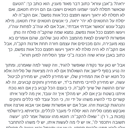
יראה? ב"אבן עזרא" כתוב דבר מאוד מענין, הוא כותב כך: "הטעם
שכאשר תסלח לעוני ישמעו חטאים וישובו גם הם ויניחו חטאם, ואם
לא תסלח לא יראוך ויעשו חפצם ככל אוות נפשם". אם הקב"ה לא
יסלח על החטאים לא יהי' יראה, כי אנשים חוטאים יגידו חטאנו, מילא
נקבל עונש 'וכאשר אבדתי אבדתי', אבל אם לא עוה"ב לפחות עוה"ז,
ויעשו חפצם ככל אוות נפשם, נמצא שמה שהקב"ה סולח זה נותן
אפשרות לרשעים לצאת מהמצב הלא טוב שלהם, שהם אומרים בא
נצא מעבירה, והם מכניסים את עצמם חזרה תחת אדנות הקב"ה, אבל
אם הקב"ה לא היה סולח לא יראוך ויעשו חפצם ככל אוות נפשם, כך
כתוב באבן עזרא שזה הכונה ב"כי עמך הסליחה למען תורא".
אבל יש כאן עוד נקודה שאפשר להגיד, וזה קשור למה שאמרנו, ומתוך
זה נגיע בסוף ליישב את השאלות! אם לא היה מציאות של סליחה אלא
כל חטא יש לו את המחירון שלו, יש מחירון ללאוין, יש מחירון לביטול
עשה, יש מחירון לחייבי מיתות בי"ד, יש מחירון וחוקים קבועים, זה לא
יגרום הרגשה של שיוך לקב"ה, כי בעצם הכל קבוע בין אם הוא נוכח
איתנו בשטח ובין אם לא, יש מהלך איך זה עובד, אין מה ליצור איתו
קשרים כדי להשיג משהו על ידי זה, כי הכל עובד לפי כללים וחוקים
והנהגות קבועות וזהו. אבל אם יש אפשרות שאם אני אבוא וארצה אותו
ואבקש ממנו סליחה הוא יסלח לי מעבר לכללים, וכדאיתא בירושלמי
(מכות ב, ו' ז'): " שאלו להקב''ה: חוטא מהו עונשו? אמר להן: 'יעשה
תשובה ויתכפר לו'', אז יש לי מה לעשות איתו, יש לי משהו להתחבר
אליו לירא ממנו ולהיות תחתיו, כי אז אני יתוגמל והוא יעשה לי מחילת