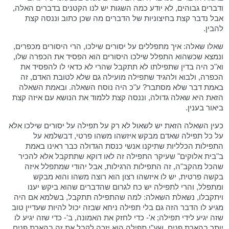
ודברים גבוהים, לא יודע כמה השגות יש לנו הקטנים בדברים האלה,
אבל נדבר קצת בחיצוניות של הדברים מה שכן כתוב וננסה קצת
להבין.
שאלו שאלה: איך מתפללים על יסורים שילכו, הרי היסורים מכפרים,
ונמצא שכשהוא התפלל שילכו היסורים הוא הפסיד את הכפרה שלו,
וא"כ היה בדין שתפילתו לא תתקבל שהרי לא כדאי לו להפסיד את
הכפרה, ולבוא ולהגיד שתפילה מועילה גם שלא לטובת האדם, זה
באמת דבר שלא מסתבר? ע"כ היה נוסח השאלה. ובאמת השאלה
הזאת היא שאלה גדולה, וננסה קצת ללמוד את הנושא עם איזה קצת
ביאור בענין.
כעין השאלה הזאת יש לשאול לא רק על תפילה על יסורים שילכו אלא
על כל תפילה שאדם מבקש איזשהו משהו פרטי, דבשלמא על
התפילות הכלליות שתיקנו אנשי כנסת הגדולה כבר ראינו באמת
ב"בית אלוקים" שעיקר התפילה זה לאו דוקא שתתקבל אלא להכיר
שהכל מהקב"ה, זה התפילות הרגילות, אבל יהודי שמתפלל איזה
בקשה פרטית, יש לו איזשהו רצון הוא רוצה משהו והוא מבקש
ומתפלל, והרי לתפילה יש כח לגרום שהדברים שהוא ביקש יענו
ויתקבלו, נשאלת השאלה: למה שהתפילה תתקבל, בשלמא אם היה
מגיע לו הדבר הזה גם בלי תפילה ניחא שבזה יכול להיות שעדיין טוב
שזה יגיע לידי תפילה; א'- כדי לחזק את האמונה, ב'- כדי שזה יגיע לו
יותר בהארת פנים, שע"י תפילה הוא יזכה לקבל את זה בהארת פנים.