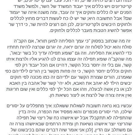
למה הם רוצים להיות שרים, הרי הכל עובד עם קריטריונים, יש
קריטריונים ויש כללים איך יעבוד המשרד של השר, ולמשל משרד
הפנים יש לו כללים וחוקים איך זה עובד, ומה משנה איזה שר יעמוד
שם? אבל התשובה היא; שר יש לו כח לעשות דברים מחוץ לכללים
ולחוקים היבשים ולקריטריונים, לכן הם רוצים להיות שר, כי דרך שר
אפשר להשיג הטבות מעבר לכללים ולחוקים.
זה מה שכתוב בפסוק "כי עמך הסליחה למען תורא", אם הקב"ה
סולח והוא יכול לסלוח זה יגרום יראה, זה יגרום שנרצה להיות תחתיו
כדי להשיג את הסליחה. וזה גם "שומע תפילה עדיך כל בשר יבואו",
מה שהקב"ה שומע תפילה זה עצמו גורם לנו להגיע אליו ולרצות איתו
קשר, וגם בלי זה יחסר בכל הקשר, דהיינו אם הכל יעבוד רק לפי
חוקים וכללים יחסר הקשר, כי זה פחות מקשר בין הורים לילדיהם כפי
שאמרנו, הורים שצורת הקשר עם ילדיהם זה כמו מכונה לפי חוקים
יבשים הילד לא יאהב את האבא, ולא יהי' קשר של אהבה בין האבא
לבן או בין אשה לבעלה, וזהו אם הכל ילך לפי כללים ואין שום חריגות
ואין איזה צורה של לרצות או ליצור נשיאות חן.
עכשיו בוא נראה תשובות לשאלות ששאלנו: איך מתפללים על יסורים
שילכו, הרי יסורים מכפרים והוא מפסיד את הכפרה, והיה בדין
שהתפילה לא תתקבל? אבל יש איזשהו כח של ריצוי של תפילה
שהריצוי יוצר איזשהו נשיאות חן ומידת הרחמים שבאיזשהו צורה זה
גם משתלב עם הדין, [לכן אני אומר שזה דברים שהם בכיבשונו של