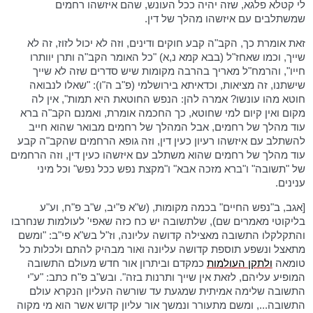
לי קטלא פלגא, שזה יהיה ככל העונש, שהם איזשהו רחמים
שמשתלבים עם איזשהו מהלך של דין.
זאת אומרת כך, הקב"ה קבע חוקים ודינים, וזה לא יכול לזוז, זה לא
שייך, וכמו שאחז"ל (בבא קמא נ,א) "כל האומר הקב"ה ותרן יוותרו
חייו", והרמח"ל מאריך בהרבה מקומות שיש סדרים שזה לא שייך
שישתנו, זה מציאות, וכדאיתא בירושלמי (פ"ב ה"ו): "שאלו לנבואה
חוטא מהו עונשו? אמרה להן: הנפש החוטאת היא תמות", אין לה
מקום ואין קיום למי שחוטא, כך החכמה אומרת, ואמנם הקב"ה ברא
עוד מהלך של רחמים, אבל המהלך של רחמים מבואר שהוא חייב
להשתלב עם איזשהו רעיון כעין דין, וזה גופא הרחמים שהקב"ה קבע
עוד מהלך של רחמים שהוא משתלב עם איזשהו כעין דין, וזה הרחמים
של "תשובה" ו"ברא מזכה אבא" ו"מקצת נפש ככל נפש" וכל מיני
ענינים.
[אגב, ב"נפש החיים" בכמה מקומות, (ש"א פ"יב, ש"ב פ"ח, וע"ע
בליקוטי מאמרים שם), שלתשובה יש כח כזה שאפי' לעולמות שנחרבו
והתקלקלו התשובה מאצילה קדושה עליונה, וז"ל בש"א פי"ב: "ומשם
מתאצל ונשפע תוספת קדושה עליונה ואור מבהיק להתם ולכלות כל
טומאה
ולתקן העולמות
כמקדם וביתרון אור חדש מעולם התשובה
המופיע עליהם, לזאת אין שייך ותרנות בזה". ובש"ב פ"ח כתב: "ע"י
התשובה שלימה אמיתית שמגעת עד שורשה העליון הנקרא עולם
התשובה..., ומשם מתעורר ונמשך אור עליון קדוש אשר הוא מי מקוה