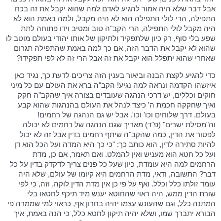
אבל דבר שלא היה אמור להגיע לאדם למה שהוא יקבל את זה בכח
התפילה, הרי לולי התפילה הוא לא היה מקבל, ולמה באמת הוא לא
היה מקבל לולי התפילה, הרי הקב"ה טוב ומטיב וידו פתוחה לתת
שפע בלי סוף, רק כיון שלתפקיד ולתיקון של אותו יהודי בעולם מוטב לו
שהוא לא יקבל את הדבר הזה, אם כך למה באמת שהתפילה תגרום
שאחרי שהוא יתפלל הוא יקבל את זה אבל הרי זה לא לפי תפקידו?
כדי להגיע לקצת הבנה וביאור בענין הזה צריכים לדעת כך, נגיד כאן
איזשהו הקדמה ונראה למה נגיע! הקב"ה ברא את העולם עם כל מיני
חוקים וכללים, יש דרכי הנהגה שעובדים בצורה איך שהקב"ה חקק
ואיך שחקקה חכמת ה' כיצד לנהל את העולם בהנהגות שהוא קבע
בעולם, דרך שלוחים וכו' וכו'. אבל יש גם הנהגה של רחמים!
וה"מסילת ישרים" (פ"ד) מאריך שגם הנהגה של רחמים לא יכולה
לפטור את הדין, כמה שהקב"ה שיתף רחמים בדין אבל זה לא יכול
להיות סתירה לדין, הוא כותב כך: "כי כך היא המדה ועל הכל הוא דן
ועל כל חטא הוא מעניש ואין להמלט. ואם תאמר, אם כן, מדת
הרחמים למה היא עומדת, כיון שעל כל פנים צריך לדקדק בדין על כל
דבר? התשובה, ודאי, מדת הרחמים היא קיומו של עולם, שלא היה
עומד זולתו כלל וכלל. ואף על פי כן אין מדת הדין לוקה, וזה, כי לפי
שורת הדין ממש, היה ראוי שהחוטא יענש מיד תיכף לחטאו בלי
המתנה כלל, וגם שהעונש עצמו יהיה בחרון אף, כראוי למי שממרה פי
הבורא יתברך שמו, ושלא יהיה תיקון לחטא כלל, כי הנה באמת, איך