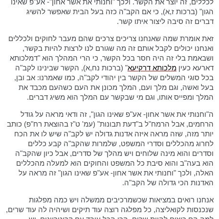
לכללים, זה יוצר את הקשר. ולכך "וחנותי את אשר אחון"- אע"פ שאינו
הגון" (ברכות ז,א), כי אם הקב"ה כזה בעל הבית שאפשר להשיג
דברים זה סיבה ליצור איתו קשר.
זאת אומרת שמה שאנחנו צריכים צרכים שהם מעבר לחוקים ולכללים
ואנחנו יכולים לקבל אותם זה מה שגורם לנו לרצות להיות בקשר,
ושבאמת בלי זה היה חסר בכל הקשר, כי הרי המהלך הוא "דמלכותא
דארעא כעין
מלכותא דרקיעא
" (ברכות נח,א), הקשר שבינינו לקב"ה
בכל סוגי המשלים של הקשר בין יהודי לקב"ה, כמו שאמרנו: אב ובן,
בעל ואשה, וגם מלך ועם, המלך מכונן את העם כשהעם מכבד את
המלך ומפייס אותו, וגם מי שבקשר עם המלך הוא משיג דברים.
ה"וחנותי את אשר אחון- אע"פ שאינו הגון", זה ודאי מראה על גודל
הרחמים, אבל הרמח"ל ב"דעת תבונות" (עמ' ט"ז בהוצאת רח"פ) כותב
יותר מזה, שזה מראה איזה אדנות גדולה יש לקב"ה שיש לו את הכח
לחרוג מהכללים וסדרי המשפט, שלמרות שהקב"ה קבע כללים
וסדרים והוא מינה שלוחים ויש מהלך של סדרים, אבל כיון שהקב"ה
הוא בעה"ב והוא סיבת כל המשפט והחוקים הוא למעלה מהכללים
האלה, ולכך "וחנותי את אשר אחון- אע"פ שאינו הגון" זה מראה על
האדנות הכי גדולה של הקב"ה.
אנחנו רואים במציאות שכשמרכיבים ממשלה ויש כמה מפלגות
שנכנסות לקואליצה, כל מפלגה רוצה עוד תיקים ושיהיה לה עוד שרים,