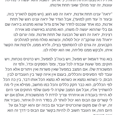
עוונות, זה יצור מהלך שאני תחת אדנותו.
"יראה" ענינו תחת אדנות, יראה זה סוג רגש, (ויש מקום להאריך בזה,
ובעזר ה' עוד חזון למועד), אבל הגדר של יראה ענינו רגש של תחת
אדנות, כמו אחד שנכנס לחדר של אדם גדול שהוא מתנהג ביראה שם
גם בלי שההוא יעשה לו משהו, הוא מתנהג באיזשהו סוג אוירה
רצינית, יראה זה רגש של הכנעה של תחת אדנות. ומה יגרום לנו
יראה? מה שהקב"ה יכול לסלוח, וכשהוא סולח מחוץ למהלכים
הקבועים, זה גורם לנו להסתופף בצילו, ולירא ממנו, ולרצות את הקשר
איתו, ולבקש ממנו סליחה, ואז הוא יסלח לנו.
בוא נגיד דוגמא! יש מפעל, ויש בעה"ב למפעל, ויש כרטיס נוכחות, ויש
חוקים; מס' שעות עבודה לכל עובד, ומס' הספקים וכדו', ולפי זה
המשכורת שלו. אם המצב במפעל שאין פשרות ואין ויתורים אלא הכל
עובד לפי הסעיפים והכללים, בעצם אין איזה קשר בין העובדים לבין
הבוס, כי כשהוא נמצא או כשהוא לא נמצא הכל אותו דבר, בין כה הכל
לפי הכללים, הוא כבר חקק כללים והכל כמו מחשב, ממילא אין לי מה
להשתייך אליו, אבל אם המצב שקרה לי פעם שלפי החוקים אני היום
לא הייתי בעבודה או איחרתי וצריך לרדת לי מהמשכורת, אולם אם יש
לי קשרים עם הבוס הוא יכול לוותר לו, בסדר היה לו איחור, נעביר את
זה, יש לו שם מקום שהכרטיס יעבור גם בכזה יום והוא יקבל גם על
היום הזה, אז העובד חשוב לו להיות בקשר עם הבוס כי דרך זה הוא