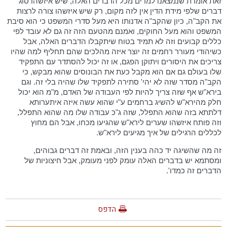
זאת אומרת שנמצאנו למדים מכל הדברים האלה, שיש איזשהו סוג
דברים שלפי מידת הדין אין לזה מקום, רק שיש איזשהו צורה לרצות
את הקב"ה, כיון שהקב"ה אדנותו היא מעל סדרי המשפט כי הוא סיבת
המשפט והוא מעל החוקים, ואמנם מהטעם הזה זה גם לא עובד לפי
כללים קבועים וזה לא תמיד בטוח שיתקבלו הדברים האלה, אבל
כשיהודי מעורר רחמים זה יוצר איזה מהלכים שהם תחליף למה שהיו
צריכים את היסורים ויתוקן הפגם, או זה יכול להסתדר עם התפקיד
שלו בעולם גם אם הוא מקבל כעת את הבונוסים שהוא מבקש, כי
הקב"ה מסדר שזה לא יהי' סתירה לתפקיד שלו שהיה בלי זה. וגם
בירא"ש אף שזה צריך להיות לפי העבודה של האדם, מ"מ הוא יכול
חלק מהירא"ש להשיג ברחמים ע"י שהוא עשה איזה איתערותא
דלתתא בזה שהוא התפלל, שזה ג"כ עבודה שלו מה שהוא התפלל,
וזה פותח איזשהו שערים לירא"ש שהגיעו מכחו, אבל הם מחוץ
לכללים הרגילים של איך מגיעים לירא"ש.
זה מה שהשיגה יד כהה בענין הזה, ובאמת זה דברים גבוהים,
ומסתמא יש בדברים האלה עומק לפני מעומק, אבל חיצוניות של
הדברים זה כמדו'.
הדפס