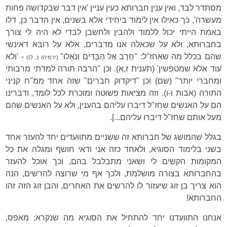
מסתדר לבד, ואין ענין חברותא כעין עניין 'אין דבר שבקדושה פחות
מעשרה', כך כאילו אין לימוד ביחידי אלא בשנים, אין הדבר כן, דלוּ
באמת הייתי יכול ללמוד ולהבין ולחשבן לבדי לא היה לי צורך
בחברותא, ולא על שכאלה אנו מדברים, אלא על רובא דאינשי
שהם בכלל מה שאחז"ל: "חֶרֶב אֶל הַבַּדִּים וְנֹאָלוּ"
- 'ולא
(ירמיהו נ, לו)
עוד אלא שמטפשין' (תענית ז,א). וכן "הרבה תורה למדתי מרבותי
ומחברי יותר" (שם) וכן "דיקדוק חברים" שזה אחד ממ"ח קניני
התורה (אבות ו-ו). וזה מציאות פשוטה ומוכרת לכל לומד, ודברינו
הם על האנשים שחז"ל דיברו עליהם בהענין, ולא על האנשים שהם
מעל אותם שחז"ל דיברו עליהם...].
בגלל שהמושג של חברותא זה ששניים מתוועדים יחד להעזר אחד
בשני בלימוד הסוגיא, ולאחד כזה אני ודאי חושף ומגלה את כל
המקומות הקשים לי ושאני מתבלבל בהם, וכך אוכל להעזר
בהחברותא בצורה מושלמת, ולכך אף מי שרוצה להרשים, הנה
הוא צריך בן זוג שיעזור לו להרשים את האחרים, והבן זוג הזה זהו
החברותא!
אנחנו התוועדנו יחד להתחיל את הסוגיא מה שנקרא; מאפס,