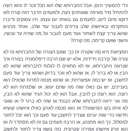
כדי להמשיך היום, אבל החברותא שלו הוא הכל זכור לו והוא רוצה
להתחיל מיד מאיפה שאוחזים כעת, ולפעמים הדבר הזה קורה לאו
דוקא מיום ליום, לפעמים גם באותו יום עצמו, היו עסוקים ודיברו
והתקדמו ובאיזשהו שלב צריכים לעבור עוד שלב, ואחד מרגיש
שהוא צריך קצת לשחזר ועוד פעם לעבור על מה שהיה עד עכשיו,
והשני שועט קדימה, מה קורה?
המציאות היא מה שקורה זה כך; שאם הצורה של החברותא זה לא
צורה של קירבה וידידות, אלא יש שם הרבה דיפלומטיה בצורה איך
שנראה החברותא, אז לא מתאים לו לגלות לחברותא שהוא לא
הבין או לא ברור לו, או שהוא לא זוכר בדיוק ושהוא צריך עוד פעם
לחשבן, אז יש כמה אפשרויות; או שהוא מנסה למרוח שכאילו הוא
בעניינים, יש גם כאלו שזה מה שהם יעשו, או שלמרוח הוא לא
רוצה, הוא רוצה כן להבין, אבל הוא לא יכול הגיד שהוא לא הבין,
מה אני יראה לחברותא שלא הבנתי או שזה לא ברור לי או שאני
לא איתו בקו המישווה?! אז הוא מנסה לארגן כאילו איזשהו קושיא
חדשה כדי שזה יגרום שצריך לחשבן עוד פעם וכך הוא יוכל לחזור
למסלול, כך הוא מתנהג, או הרבה פעמים גם זה לא מסתדר לו אז
הוא זורק איזשהו אמירה עקרונית, כזה נושא צריך לחזור ולחשוב