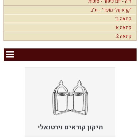
ר"ה - יום כיפור - סוכות
"קָרָא עָלַי מוֹעֵד" - ת"ב
קינאה ב'
קינאה א'
קינאה 2
תיקון קוראים וירטואלי