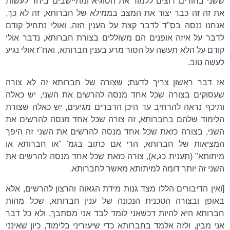
ששני בחורים רוצים ללמוד את הסוגיא ומתיישבים ביחד לעשות
את זה זה כבר יצור את המצב בממילא של חברותא, זה לא כך,
אנחנו ננסה בס"ד לדבר קצת על הענין הזה, ואולי נתחיל קודם
לדבר על איזה אופנים הם משוללים בצורת חברותא, נדבר אולי
קודם על הלא תעשה על הסור מרע בענין חברותא, ואח"ז אולי נגיע
לעשה טוב.
אז דבר ראשון צריך לדעת; שצורה של חברותא זה לא צורה
שעסוקים בצורה שכל אחד מנסה להרשים את השני, יש כאלה
ותיכף נראה להרחיב עד היכן הדברים מגיעים, יש כאלה שצורת
הלימוד שלהם בחברותא, זה צורה שכל אחד מנסה להרשים את
השני, בצורה כזאת שכל אחד מנסה להרשים את השני זה היפך
המציאות של חברותא, הרי אם כתוב בגמ' "או חברותא או
מיתותא" (תענית כג,א), צורה כזאת שכל אחד מנסה להרשים את
השני זה יותר דומה למיתותא מאשר לחברותא.
[ואין הדיבורים הללו מצד גנות מידת הגאוה והרצון להרשים, אלא
באופן ובצורה הטכנית הנכונה של ענין חברותא, שכל מהות
חברותא היא להיות דכשאני לומד לבד אני מסתבך, ולא כל דבר
אני מבין, ולזה אלמד בחברותא כדי שיעזריני בלימוד, כיון שאינני