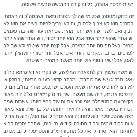
רמות תכסה אהבה, וכל זה קורה בהרגשה טבעית פשוטה.
זה בדוק ומנוסה; שכל מי שהולך בצורה כזאת, ושבסה"כ זה האמת,
בסה"כ הוא לא צריך לכסות, זה לא צריך להיות בעיה אם הוא לא
הבין, ואם לשני יש ראש יותר מהיר. גם זאת עוד שהרבה פעמים
יש אחד שהוא יותר איטי אבל הוא יותר יסודי, ויש אחד שהוא יותר
מהיר, בעל תפיסה יותר מהירה, אבל קצת יותר שיטחי ולא שם לב
לפרטים, ברוב המקרים היותר איטי אבל יותר יסודי הוא הולך יותר
לאט, אבל ישיג בסוף אולי יותר מאשר המהיר והשיטחי.
יש משהו מענין, רק לתפארת המליצה, יש בקריינא דאיגרתא בח"ב
(איג' תרל"ג) יש שם כותרת; "מכתב קדוש בענוה נוראה", בחלק א'
לא רצו להדפיס את זה שמא העולם ישתכנע, אח"ז בח"ב הם כן
הדפיסו את זה, היה שם מעשה, שר' חיים קריזוירט זצ"ל היה מאוד
בקשר עם הסטייפלר, אני זוכר את זה עוד בחיי חיותו, עשרות שנים
הם היו בקשר מאוד, והיה לו איזה חתונה של בן שלו, והוא מאוד
רצה שהסטיפלר יבוא לחתונה והוא יסדר לו את הכל, והוא תיאר לו
איזה כבוד שמים וכבוד התורה וקידוש ה' יהיה, ושהרב יסכים לבוא
לחתונה הוא יסדר לו את כל מחסורו עליו, והסטייפלר כתב מכתב