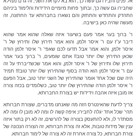
אל פנים וחבירו גם עשה כך, הוא בא לקראת השני, זה גרם ממילא
שחבירו גם עשה כך, ובתוך פחות מיומיים הידידות והלימוד ביניהם
התהדק והתחדש והתחזק והם נשארו בחברותא עד החתונה, זה
מעשה שהיה כאן בישיבה.
ר' ברוך בער אמר פעם בשיעור איזה שאלה שהוא אמר שהוא
דיבר ע"ז עם ר' איסר זלמן, והוא אמר תירוץ שלו ותירוץ של ר'
איסר זלמן, והוא אמר אבל תדעו לכם שאפי' ר' איסר זלמן הודה
שכאן התירוץ שלו יותר טוב!! אתם שומעים, ר' ברוך בער אמר
תירוץ שלו ותירוץ של ר' איסר זלמן, והוא אמר שכשדיברתי על זה
עם ר' איסר זלמן הוא הודה בסוף שהתירוץ שלו יותר טוב!!! תמיד
היה שם שכל אחד אומר שהתירוץ של השני יותר טוב, אבל הפעם
ר' איסר זלמן הודה שהתירוץ שלו יותר טוב, כשלומדים בכזה צורה
אז מובן איזה אהבה וידידות יש בצורת החברותא.
צריך לדעת שהאינטרס הזה מה שאנחנו מדברים, שצורת חברותא
תהי' שכל אחד יגלה לחבירו; איפה קשה לו ומה לא מובן לו ומה לא
מסתדר לו, ולא להתעסק בצורה של להרשים, זה לא רק בתור איזה
ענין של מידות טובות, אלא זה צורת חברותא, זה הצורה הנכונה של
צורת חברותא, כל צורה אחרת זה לא צורה של לימוד חברותא.