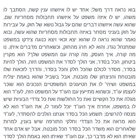
בוא נראה דרך משל; אחד יש לו איזשהו ענין קשה, הסתבך לו
משהו, יש לו איזה משפט על איזשהו תחבולות מסחריות שם,
שהוא עשה איזשהו דברים שהם על גבול נושא של חוק, על עבירות
על חוק בעניני מסחר באיזה תחבולות מסחריות שהוא עשה, ובוא
נאמר שהוא נראה לו שהוא יצא זכאי ויצא כנוגה צידקו במשפט
שמתנהל נגדו, והוא לא חרג מהחוק, וכשאחרים מדברים איתו, נוּ
מה קורה, איך העסק, מה קורה עם המשפט שלך? הוא מקרין
ביטחון, הכל בסדר, אני הולך לסדר את המשפט הזה, הולך להיות
בסדר, מסדר לכולם שהכל חלק והכל בסדר, והדרך לזכאות שלו
מובטחת והניצחון שלו מובטח, אבל בשביל שהוא באמת יצליח
במשפט ושיהי' לו את הטיעונים המשפטיים הנכונים הוא שוכר
לעצמו עו"ד, וכשהוא מתייעץ עם העו"ד על המשפט הזה, לעו"ד הוא
מגלה את כל הקשיים ואת כל החולשות ואת כל צדדי הבעיות שיש
לו במשפט, אחרת איך העו"ד יוכל לעזור לו, את העו"ד הוא לא
מנסה להרשים; תשמע הכל בסדר אנחנו הולכים להסתדר, לעו"ד
הוא מראה את כל הצדדי וחלקי התורפה שיש בענין, למרות
שלאחרים הוא משדר הכל בסדר הכל מובטח, אבל יש אדם אחד
שאיתו הוא לא מדבר כך, עם העו"ד שאיתו הוא באמת הולך לסדר