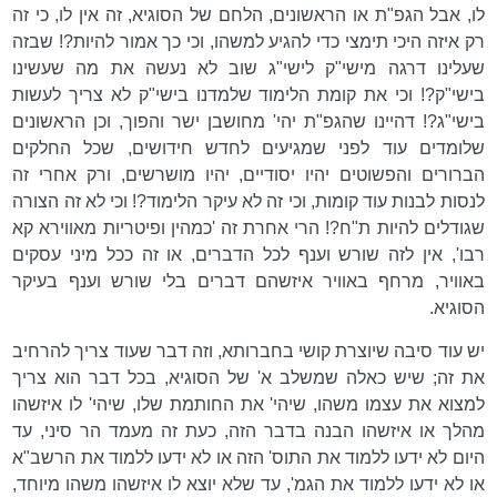
לו, אבל הגפ"ת או הראשונים, הלחם של הסוגיא, זה אין לו, כי זה
רק איזה היכי תימצי כדי להגיע למשהו, וכי כך אמור להיות?! שבזה
שעלינו דרגה מישי"ק לישי"ג שוב לא נעשה את מה שעשינו
בישי"ק?! וכי את קומת הלימוד שלמדנו בישי"ק לא צריך לעשות
בישי"ג?! דהיינו שהגפ"ת יהי' מחושבן ישר והפוך, וכן הראשונים
שלומדים עוד לפני שמגיעים לחדש חידושים, שכל החלקים
הברורים והפשוטים יהיו יסודיים, יהיו מושרשים, ורק אחרי זה
לנסות לבנות עוד קומות, וכי זה לא עיקר הלימוד?! וכי לא זה הצורה
שגודלים להיות ת"ח?! הרי אחרת זה 'כמהין ופיטריות מאווירא קא
רבו', אין לזה שורש וענף לכל הדברים, או זה ככל מיני עסקים
באוויר, מרחף באוויר איזשהם דברים בלי שורש וענף בעיקר
הסוגיא.
יש עוד סיבה שיוצרת קושי בחברותא, וזה דבר שעוד צריך להרחיב
את זה; שיש כאלה שמשלב א' של הסוגיא, בכל דבר הוא צריך
למצוא את עצמו משהו, שיהי' את החותמת שלו, שיהי' לו איזשהו
מהלך או איזשהו הבנה בדבר הזה, כעת זה מעמד הר סיני, עד
היום לא ידעו ללמוד את התוס' הזה או לא ידעו ללמוד את הרשב"א
או לא ידעו ללמוד את הגמ', עד שלא יוצא לו איזשהו משהו מיוחד,