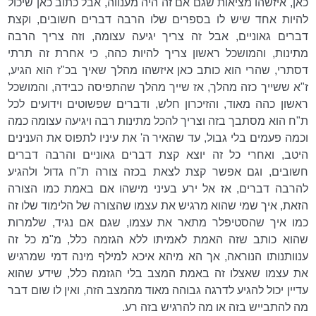
כאן, איזשהו מציאות שגם אם זה היה מענווה, אבל כתוב כאן שיכול
להיות אחד שיש לו בספרים שלו הרבה דברים חשובים, וקצת
דברים גאוניים, אבל זה צריך יגיעה עצומה, וזה צריך הרבה
מתינות, והמושכל ראשון צריך להיות כהה, כי אחרת זה תרתי
דסתרי, שהרי הוא כותב כאן איזשהו מהלך שאיך בכ"ז הוא הגיע,
ז"א ששייך כזה מהלך, אז שייך מהלך שהתפיסה כבידה, והמושכל
ראשון כהה מאוד, והזיכרון חלש, ודברים שפשוטים וידועים לכל
ת"ח הוא מסתבך בזה וצריך להכל מתינות רבה ויגיעה עצומה כמה
וכמה פעמים בלי גבול, עד שהאיר ה' את עיניו לתפוס את הענינים
היטב, ואחרי כל זה יוצא קצת דברים גאוניים והרבה דברים
חשובים, וגם אפשר קצת לצאת בכזה צורה ת"ח גדול ולהגיע
להרבה דברים, אז אל ירע בעיני מישהו אם באמת כמו הצורה
הזאת, איך שמי שהוא מרגיש את עצמו שהצורה של הלימוד שלו זה
כמו איך שהסטיפלר מתאר את עצמו, שגם אם נגיד, שלמרות
שהוא כותב שזה האמת לאמיתו ללא הגזמה כלל, מ"מ כל זה
ענוותנותו הנוראה, אך הא מיהא איכא למילף מינה דמי שמרגיש
את עצמו שאצלו זה באמת המצב בלי הגזמה כלל, שידע שהוא
עדיין יכול להגיע לדרגה גבוהה מאוד מהמצב הזה, ואין לו שום דבר
מה להתבייש בזה או מה להרגיש בזה רע.