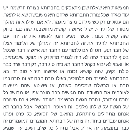
המציאות היא שאלה שכן מתעסקים בחברותא בצורת הרשמה, יש
עוד כאלה שכל צורת החברותא שלהם היא משובשת שא"א לתאר,
הם עסוקים רק כשיש להם מוצר מוגמר, ז"א אם יש לו איזה מהלך
מסודר של תירוץ, יש לו איזושהי קושיא מחושבנת שזה כבר בדוק
שזה קושיא נכונה, עכשיו מגיע הזמן לעשות את זה יחד עם
החברותא, להגיד את זה לחברותא, זה המהלך של הלימוד אצלו
של חברותא, וחס לו אם ללמוד עם החברותא איזשהו דבר שעלול
בסוף להתברר שזה לא היה לגמרי מדוקדק או מזוקק שיבעתיים,
אוֹי ואבוי לא יבוא בקהל החברותא כזה סוג דבר, רק דבר שזה כבר
סולת נקיה, שזה קושיא נכונה או איזשהו תירוץ טוב זה בא
בחברותא, לפני זה חס מלהזכיר, כאילו צורת חברותא זה צורה כמו
טבח או מבשלת שמכינים סעודה, אז פשיטא שהם מגישים
לאורחים את הסעודה, הם מגישים כבר מוצר אפוי או מבושל כל
צורכו ומתובל, וצורת הגשה מרשימה ונאותה שהיא צורה חשובה
של הגשה על שולחן מלכים, זה האופה והמבשל, אבל בחברותא
אנחנו מתחילים מהתחלה, מהא-ב של הסוגיא, כל פרט ופרט
אנחנו עובדים ביחד, זה צורה של חברותא, המוצרים המוגמרים זה
כבר בתוצאה, זה אח"ז, אבל נתחיל כל שלב ושלב עד שנגיע