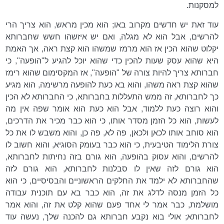
למסקנות.
עוד זאת יש חדשים מקרוב באו; הוא מכין מראש, הוא צריך הרי
להרשים, אבל הוא לא מגלה, ואם יש איזשהו חשש שחברותא
יקלוט שהוא הכין אז הוא מרמז שמשהו הוא קצת ראה, אך האמת
היא שהוא עסק שעות להכין כדי שהוא יוכל להגיע ל"הופעה", כי
חברותא צריך להיות צורה של "הופעה", אז המקסימום שהוא רימז
שהוא קצת ראה משהו, והוא בא כעת להופעה מרשימה, הוא מגיע
כך לחברותא, זה ממש התעללות בחברותא, כי החברותא לא הכין
והוא רוצה כעת ללמוד, אבל הוא כעת הוא אומר שפה אין מה
לעשות, הוא כל הזמן מסדר אותו, כי הוא כבר מכיר את הדרכים,
הוא סוחב אותו לכאן ולכאן, פה לא, פה כן, והוא משבש לו את כל
צורת הלימוד הטיבעית, כי הוא כבר בעומק הסוגיא, והוא חשוב לו
להרשים, והוא עסוק בהופעה, הוא גורם בזה נחיתות לחברותא,
הוא גורם לזה שאין לו סבלנות לחברותא, הוא גורם לזה
שהחברותא לא ילמד את החלקים הראשוניים והבסיסיים, כי הוא
כל הזמן מנסה לדלג את זה, הוא כבר בא עם תוכנית עבודה
מושלמת, כבר אמר לי אחד פעם שהוא קלט את זה, והוא אמר
לחברותא; אולי בוא נקבע חברותא גם להכנה שלך, נעשה עוד