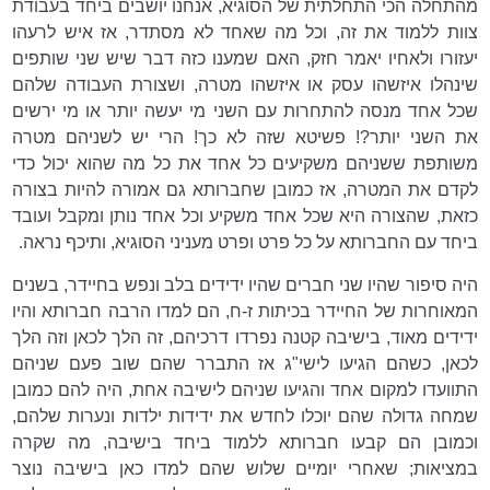
מהתחלה הכי התחלתית של הסוגיא, אנחנו יושבים ביחד בעבודת
צוות ללמוד את זה, וכל מה שאחד לא מסתדר, אז איש לרעהו
יעזורו ולאחיו יאמר חזק, האם שמענו כזה דבר שיש שני שותפים
שינהלו איזשהו עסק או איזשהו מטרה, ושצורת העבודה שלהם
שכל אחד מנסה להתחרות עם השני מי יעשה יותר או מי ירשים
את השני יותר?! פשיטא שזה לא כך! הרי יש לשניהם מטרה
משותפת ששניהם משקיעים כל אחד את כל מה שהוא יכול כדי
לקדם את המטרה, אז כמובן שחברותא גם אמורה להיות בצורה
כזאת, שהצורה היא שכל אחד משקיע וכל אחד נותן ומקבל ועובד
ביחד עם החברותא על כל פרט ופרט מעניני הסוגיא, ותיכף נראה.
היה סיפור שהיו שני חברים שהיו ידידים בלב ונפש בחיידר, בשנים
המאוחרות של החיידר בכיתות ז-ח, הם למדו הרבה חברותא והיו
ידידים מאוד, בישיבה קטנה נפרדו דרכיהם, זה הלך לכאן וזה הלך
לכאן, כשהם הגיעו לישי"ג אז התברר שהם שוב פעם שניהם
התוועדו למקום אחד והגיעו שניהם לישיבה אחת, היה להם כמובן
שמחה גדולה שהם יוכלו לחדש את ידידות ילדות ונערות שלהם,
וכמובן הם קבעו חברותא ללמוד ביחד בישיבה, מה שקרה
במציאות; שאחרי יומיים שלוש שהם למדו כאן בישיבה נוצר