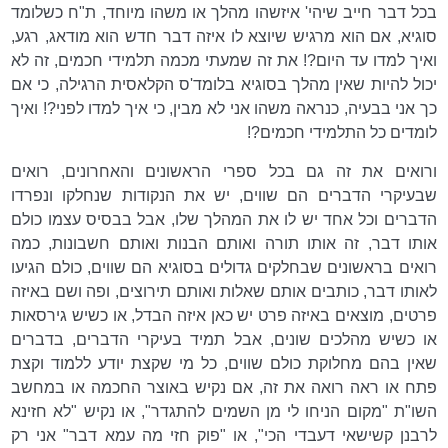
בכל דבר חייב שיהי' איזשהו מהלך או משהו מיוחד, ת"ח כשלומד
סוגיא, אם הוא מרגיש שיוצא לו איזה דבר חדש הוא מודאג, רגע,
ואיך למדו עד היום?! את זה שמעתי מכמה תלמידי חכמים, זה לא
יכול להיות שאין מהלך בסוגיא בלומד'ס הקלאסית הרגילה, כי אם
כך אני בבעיה, כנראה משהו אני לא מבין, כי איך למדו לפני?! ואיך
לומדים כל התלמידי חכמים?!
ורואים את זה גם בכל ספרי הראשונים והאחרונים, רואים
שבעיקרי הדברים הם שווים, יש את הנקודות שנחלקו ונפרדו
הדברים וכל אחד יש לו את המהלך שלו, אבל בבסיס עצמו כולם
אותו דבר, זה אותו תורה ואותם הבנות ואותם חשבונות, כמה
רואים בראשונים שבחלקים גדולים בסוגיא הם שווים, כולם הגיעו
לאותו דבר, כותבים אותם שאלות ואותם תירוצים, ופה ושם באיזה
פרטים, מוצאים באיזה פרט יש כאן איזה הבדל, או כשיש גירסאות
או כשיש מהלכים שונים, אבל תמיד בעיקרי הדברים, בדברים
שאין בהם מחלוקת כולם שווים, כל מי שקצת יודע ללמוד וקצת
פתח או ראה רואה את זה, אם נקיש באוצר החכמה או במחשב
השו"ת "מקום הניחו לי מן השמים להתגדר", או נקיש "לא חזינא
לרבנן קשישאי דעבדי הכי", או "פוק חזי מה עמא דבר" אני רק