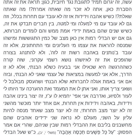
עשה, זה יגרום תמיד לתגובת נגד חיובית, כגון; תראה את זה אתה
הסברת כאן, אתה לא זוכר מה שאתה אמרת?! מה שאתה
שאלת?! כשיש אהבה וידידות אז זה לא עובד עם תחרות בכלל, וזה
גם לא עובד עם מי למעלה ומי למטה, בין חברים תבדקו את זה,
כשיש שנים שהם באמת ידידי אמת ממש והם לומדים חברותא,
גם אם יש הבדלי רמות אין כאן מצב של כמין התגוששות ומישהו
שמנסה להראות את עצמו מי העליונים ומי התחתונים, אלא זה
עובד ב'נותנים באהבה רשות זה לזה', ולא להתנהג בצורה
שהופכים את זה לאיזשהו נושא רשמי עקרוני, שזה קורה
כשההרגשה היא שכאילו אני בבעיה כשלא הבנתי, אלא לא זו
הדרך, אלא אני למעשה במציאות של עצמי שאני לא הבנתי, ובזה
אם אני באמת אגלה לחברותא שלא הבנתי ושהעסק מבולבל לי
ושאני צריך אותו, ואני אתן לו את המעמד ואת ההערכה עד היותו לי
לעזר ולסיוע, ואדרבה אני אפי' יחמיא לו ע"ז, זה יצור בינינו אהבה
וידידות, באהבה וידידות אין תחרות, אם אחד יותר מוכשר מהשני
זה לא יוצר מצב תחרותי, זה לא יוצר מצב שאחד מנסה להיות
עליון על השני, מעולם לא נראה שני ידידים אוהבים שהם
מחשבנים בליבם את ההבדלי רמות שבין שניהם, שהרי אם אמר
הפסוק: "עַל כָּל פְּשָׁעִים תְּכַסֶּה אַהֲבָה"
, כ"ש שעל הבדלי
(משלי י, יב)