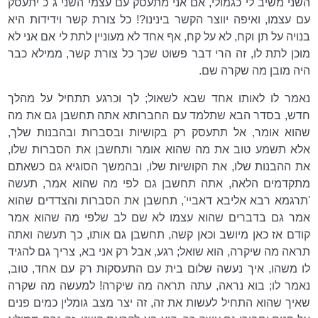
השני משיב לי כגמולי, אם אני מתעסק עם עצמי השני ג"כ יתעסק
עם עצמו, ואיפה יווצר הקשר בינינו?! כל צורת קשר וידידות היא
בנויה על תן וקח, לא על קח, אף אחד לא מעוניין לתת לי אם אני לא
מוכן לתת לו, זה הרי דבר פשוט שכך כל צורת קשר, ממילא כבר
היה מובן מה שקרה שם.
נאמר לו לאותו אחד שבא לשאול; לך וכרגע תתחיל על מהלך
חדש, בסדר הבא שתלמד עם החברותא אתה תחשבן גם את מה
שהוא אומר, אל תתעסק רק בקושיות ובסברות ובהבנות שלך,
אלא תשמע טוב את מה שהוא אומר ותחשבן את הסברות שלו,
את ההבנות שלו, את הקושיות שלו, ובהמשך הסוגיא גם כשאתם
מתקדמים הלאה, אתה תחשבן גם לפי מה שהוא אמר, תעשה
'תרגמא רבא אליבא דאביי', תחשבן את הסברות והצדדים שהוא
אמר גם בדברים שהוא עצמו לא שם לב שלפי מה שהוא אמר
קודם אז כאן מיושב וכאן קשה, תחשבן גם אותו, כך תעשה ואתה
תראה מה שיקרה, הוא שואל; רגע, אבל רק אני בא, צריך גם להגיד
לו משהו, איך נעשה שלום בית עם התעסקות רק עם אחד, טוב,
נאמר לו; בוא נראה, עתה תראה מה שיקרה! למעשה מה שקרה
שאיך שהוא התחיל לעשות את זה, זה יצר מצב גומלין כמים פנים