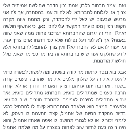
ואם יאמר הבחור בלבו; אמת נכון הדבר שחולשה אמיתית שלי
צריך אני לגלותה לחברותא ולא להיות עמו בהסתרה, אך פֹּה אני
מרגיש שבעצם יש לאל ידי להסתדר, ורק מחמת איזה מקרה
תקפני רפיון מסוים עתה המקשה עלי להבין כאן, וכי אחשוף חולשה
זאת?! והרי זה יגרום שהחברותא יעריכני פחות ממה שאני שווה
באמת? אך ז"א לפי דעל נפילות שלא לפי דרגתו אדם צריך עזר,
ומי יעזור לו אם לא החברותא?! ואין צורך להתנצל לחברותא אלא
לידע שחלק מהעזר שיש בחברותא זה בזרימה כפי מה שאני, כולל
חולשות מזדמנות.
אבל בוא ננסה לראות מה קורה בשטח, ומה לעשות לכאורה כדאי
להעלות את זה על שולחן מלכים את מה שהרבה פעמים קורה
בשטח, ואדרבה יתנו עדיהם ויצדקו האם זה הדרך או לא, קורה
הרבה פעמים שמתחילים סוגיא, חברותא מתחילים סוגיא, איך
שהוא מתחילים להיכנס לעניינים, למחרת חוזרים שוב לסוגיא,
ולפעמים המצב הוא שלאחד מהחברותא קשה לו להתחיל כרגע
בדיוק מנוקדת הסיום של אתמול, קצת התעמם לו העסק, לא
לגמרי זכור לו או לא לגמרי מחושבן לו איפה שאחזו אתמול, והוא
היה רוצה כעת לחזור שוב לפחות בקצרה על מה שלמדו אתמול