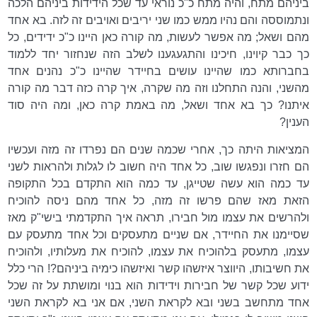
ביניהם מתח, והיה מתח כ"כ נוראי עד שכל הידידות ביניהם הלכה
ונתמוססה והם נהיו ממש כמו שני יריבים ואויבים זה לזה. בא אחד
מהם ושאל; מה אפשר לעשות, מה קורה כאן היינו כ"כ ידידים, כל
כך כבר קיוינו, חיכינו והתגעגענו לשלב הזה שנחזור יחד ללמוד
בחברותא כמו שהיינו עושים בחיידר שהיינו כ"כ נהנים אחד
מהשני, והנה התחלנו וזה מה שקרה, איך קרה כזה דבר מה קורה
איתנו? כך בא אחד ושאל, מה באמת קרה כאן, ומה היה סוד
הענין?
המציאות היתה כך, אחרי שכמה שנים הם נפרדו זה מזה ועכשיו
הם חזרו ונפגשו שוב, כל אחד היה חשוב לו לגלות ולהראות לשני
עד כמה הוא עשה שטייגן, עד כמה הוא התקדם בכל התקופה
הזאת מאז שהם פרשו זה מזה, כל אחד מהם ניסה להוכיח
ולהרשים את עצמו מול חבירו, תראה איך התקדמתי בישי"ק מאז
שסיימנו את החיידר, אם שניים מתעסקים וכל אחד מתעסק עם
עצמו, מתעסק בלהוכיח את עצמו, להוכיח את מעלותיו, ולהוכיח
את חשיבותו, היווצר איזשהו קשר ואיזשהו כימיה ביניהם?! הרי כלל
ידוע שכל קשר של חבירות וידידות הוא בנוי ומושתת על זה שכל
אחד מתחשב בשני ובא לקראת השני, אם אני בא לקראת השני