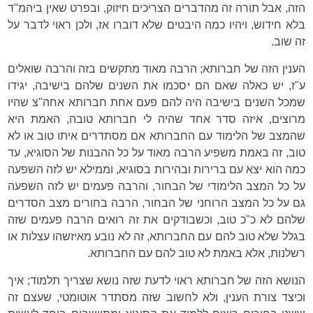
הזה, אבל תורה זה מהדברים הצריכים חיזוק, ובפרט שאין ביהמ"ד
בלא חידוש, ויהיו כמה היבטים שלא דוברו אז, ולכן ראוי לדבר על
זה שוב.
הענין הזה של חברותא; הרבה מאוד מתקשים בזה והרבה שואלים
ע"ז, יש כאלה שאם הם יסכמו את השנים שלהם בישיבה, יגידו
שמכל השנים בישיבה היה להם פעם אחת חברותא אחה"צ שהיו
מרוצים, איזה סדר אחד שהיה לי חברותא טובה, האמת היא
שהמצב של הלימוד עם החברותא אם מסתדרים איתו טוב או לא
טוב, זה באמת משפיע הרבה מאוד על כל ההבנות של הסוגיא, עד
כמה הוא יצא עם ברירות ובהירות בסוגיא, וממילא יש לזה השפעה
על כל המצב הלימודי של הבחור, והרבה פעמים יש לזה השפעה
גם על כל המצב הרוחני של הבחור, הרבה בחורים מצב הסדרים
שלהם לא כ"כ טוב, וכשבודקים את זה רואים הרבה פעמים שזה
בגלל שלא טוב להם עם החברותא, זה לא נובע מאיזשהו עצלות או
רשלנות, אלא באמת לא טוב להם עם החברותא.
הנושא הזה של חברותא ראוי לדעת שזה נושא שצריך תלמוד; איך
וכיצד צורת הענין, ולא לחשוב שזה מסתדר אוטומטי, שעצם זה