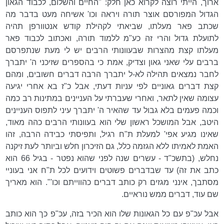
ארוך, הייתי רוצה לקרוא כאן חלק: "החיים והשלום, לכבוד הגאון
הגדול המפורסם אוצר תורה ויראה וכו' אשיחה מעט בדבר מה
שכתב פאר מעלתו, שביאתי לקהילת קודש אנטוורפן תהיה
לתועלת גדול והרי זה כע"מ ללמוד תורה, ואכתוב לכבוד פאר
מעלתו קצת מהצרות שבעוונותי הרבים יש לי מעת שנתפרסם
ברבים עלי שאני גאון וצדיק, אמת כי בהספרים שזיכני ה' יתברך
לחבר נמצאים תהילה לא-ל יתברך הרבה דברים חשובים, ומהם
קצת דברים גאוניים לפי עניות דעתי, אבל כ"ז בא אחרי יגיעה
עצומה שאין לתאר, ואחרי שעברתי על העניינים במתינות רב כמה
וכמה פעמים בלא גבול עד שהאיר ה' יתברך עיני לתפוס העניינים
היטב, אבל המושכל ראשון שלי הוא בעוונותי הרבים כהה מאוד,
שאינו מגיע אפי' למעלת ת"ח רגיל, ותפיסתי כבידה הרבה, זהו
האמת לאמיתו ללא הגזמה כלל, גם הזיכרון חלש וביותר לעת זיקנה
נחלש, (בתשכ"ד - עשרים שנה לפני שהוא נפטר - בגיל 66 הוא
כתב את זה) עד שבדברים פשוטים וידועים לכל ת"ח אני בעוניי
מסתבך, אינני מגזים רק כותב דברים כהווייתם וכו'". הוא מאריך
שם עוד, דברים ממש נוראיים.
אבל עכ"פ עם כל הגאונות שלו הוא הכיר בזה, עכ"פ כך הוא כותב