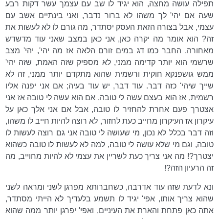
תפילה עושה מחצה, הוא יגיד לו שב עם עצמך עשר דקות רבע
שעה אם יהי' לך משהו לא ברור נדבר, ואני בינתיים אשב עם
עצמי, אבל בצורה הזאת העסק יסתדר, מה גורם לו לא לעשות את
זה? הוא אומר מה יקרה כאן, אני כאן במצב שאני עוד מדשדש
מאחורה, החבר כמו דג במים זורם הלאה אז מה יהי', יהי' מצב
שרשמי הוא יותר קדימה ממני, לא מספיק שזה האמת, שזה יהי'
ממש גושפנקא חוקית ורשמית שהוא מתקדם יותר ממני, זה לא
שייך שיהי' כזה דבר. עוד דבר, יש עוד בעיה; אם אני יפנה אליו
רשמית, אז הוא בעצם עשה לי טובה, אם הוא עשה לי טובה אז אני
אצטרך פעם אחרת להחזיר לו טובה, אבל אם אני אלך כאן על
עיקרון אז העיקרון מחייב כעת לחזור, לא רוצה להיות חייב לו משהו,
וזה דבר בכלל לא נכון, מי שעושה לי טובה אני גם רוצה לעשות לו
טובה, וגם מי שלא עושה לי טובה, למה לא לעשות לו טובה כשהוא
יצטרך?! מה אני צריך כעת לשריין את עצמי לא להיות מחוייב, מה
זה הרעיון הזה?!
ונא לדעת שזה עוד אדרבה, כשחברותא מפרגן לשני ומראה לשני
שהוא צריך אותו, אפי' יגיד לו תשמע בלעדיך לא הייתי מסתדר,
אתה כאן פתחת והארת את העיניים, ואפי' יפרגן יותר ממה שהוא