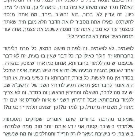
האלו?! תגיד שזה משהו לא כזה ברור, נראה לי כך, נראה לי איזה
כיוון, זה עדיין לא ברור, בוא נחשוב ביחד, מה אתה מנסה
להשתלט, כאילו אתה מסביר לו את הדבר הלא מובן הזה שאתה
בעצמך עוד לא מבין, אתה עוד מנסה לשכנע את עצמך, אתה עוד
מנסה כאילו אתה בא להסביר לו?!
לפעמים, לא לפעמים, זה לפחות מיעוט המצוי, כל צורת הלימוד
בחברותא זה הולך כאילו כך; כל דבר שאין בו בעיה, זה לא דבר
שבעצם יש מה ללמוד בחברותא, אנחנו כמו אחד שעוסק בהגהה,
אחד שעוסק בהגהה הבעיה שלו זה איפה שיש בעיות, איפה שהכל
בסדר אין מה לעשות, כל צורת החברותא זה כשיש בעיה, אז הנה
הוא אומר לחברותא; תראה תגיע לתירוץ השני של הרשב"א שם
יש על מה לדבר, השאלה והתירוץ הראשון זה בסדר, זה לא צריך
ללמוד בחברותא, אבל התירוץ השני יש איזה לומד'ס אז שם זה
מתחיל, משם זה מתחיל, כך לומדים?! כך יוצאים תלמידי חכמים?!
שומעים מהרבה בחורים שהם אומרים שפרקים ומסכתות
שלמדתי בישיבה קטנה אני יודע אותם יותר טוב ממה שלמדתי
בישיבה, כי בישיבה נשאר לו רק הריי'ד והמהלכים, זה מה שנשאר