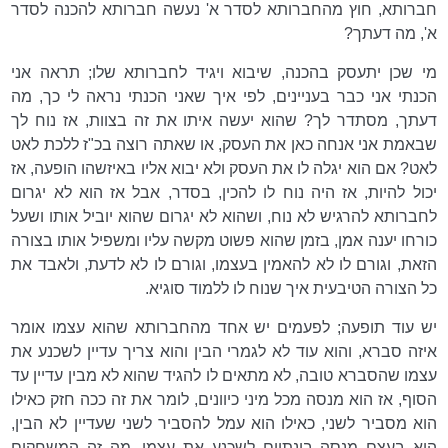
חברותא, חוץ מהחברותא לסדר א' נעשה חברותא להכנה לסדר
א', מה דעתך?
מי שכן יתעסק בהכנה, שיבוא ויגיד לחברותא שלו; תראה אני
הכנתי אני כבר בעניינים, לפי איך שאני הכנתי נראה לי כך, מה
דעתך, מסתדר לך? שהוא יעשה איתו את זה בצוות, אז נוח לך
שבאמת אני אנחה כאן את העסק, או שאתה רוצה בכ"ז ללכת לאט
לאט? אם הוא יגלה לו את העסק ולא יבוא אליו באיזשהו הופעה, אז
יכול להיות, אז היה נוח לו להכין, בסדר, אבל אז הוא לא יגרום
לחברותא להרגיש לא נוח, ושהוא לא יגרום שהוא יוביל אותו ושעל
כורחו יענה אמן, בזמן שהוא פשוט מקשה עליו ומשפיל אותו בצורה
הזאת, וגורם לו לא להאמין בעצמו, וגורם לו לא לדעת, ולאבד את
כל הצורה הטיבעית איך שנוח לו ללמוד סוגיא.
יש עוד תופעה; לפעמים יש אחד מהחברותא שהוא עצמו אומר
איזה סברא, והוא עוד לא לגמרי הבין והוא צריך עדיין לשכנע את
עצמו שהסברא טובה, לא מתאים לו להגיד שהוא לא מבין עדיין עד
הסוף, אז הוא מנסה מכל מיני כיוונים, לומר את זה ככה חזק כאילו
הוא מסביר לשני, כאילו הוא עמל להסביר לשני שעדיין לא הבין,
הוא בעצם מנסה בינתיים לשכנע את עצמו. מה זה המשחקים