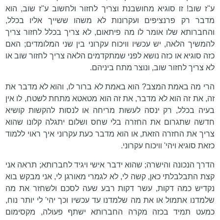
ע"ז שוב! זו סוגיא מחושבנת וצריך לחזור ולחשוב ע"ז שוב, הוא
מדבר רק פרנציפּים ועקרונות לא משהו ששייך אליו בכלל,
והחברותא שלו אומר לו מה פיתאום, לא צריך בכלל לחזור צריך
להמשיך הלאה, יש עכשיו וויכוח עקרוני בין שני המלומדים; האם
כזה סוגיא או כזה נושא לפני שמתקדמים הלאה צריך לחזור שוב או
לא צריך לחזור שוב, ונוצר מתח ביניהם.
הרי מה באמת המצב? הוא באמת לא ברור לו, והוא לא מדבר את
זה, את זה הוא לא מדבר, את זה הוא מטאטא מתחת לשטח, לו אין
בעיה בכלל, רק ינסה לעשות מריחה או לנסות להקשות קושיא
חדשה שתגרום את החזרה בלי שחס ושלום יתגלה קלונו שהוא
צריך את החזרה הזאת, או הוא מדבר כעת עקרוני איך ראוי ללמוד
כזאת סוגיא ויהי' וויכוח עקרוני.
הדרך הנכונה והישרה; שהוא ידבר אישי ויגיד לחברותא; תראה אני
קצת התבלבלתי כאן, קשה לי, לא לגמרי מאורגן לי, אני מבקש בוא
נקדיש כמה דקות, עשר דקות רבע שעה לסכם ולשחזר את מה
שלמדנו אתמול או את מה שלמדנו עד עכשיו וכך יהי' לי יותר נוח,
כמעט תמיד בכזה מקרה החברותא ישתף פעולה, מקסימום