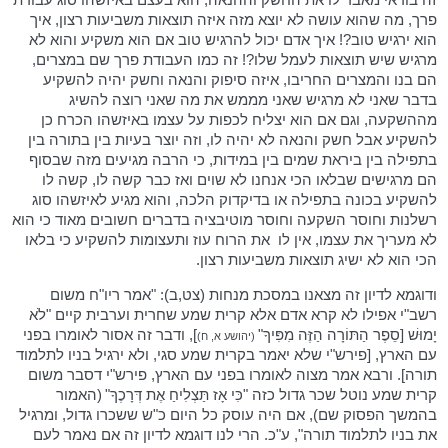
פרך, מה שהוא עושה לא יוצא מזה איזה תוצאות משביעות רצון, איך
הוא ירגיש טוב?! איך אדם יכול להרגיש טוב אם הוא משקיע והוא לא
מרגיש שיש תוצאות לעמל שלו?! זה כמו העבודת פרך שם במצרים,
הם בנו והמצרים החריבו, איזה סיפוק והנאה וחשק יהיה להשקיע
בדבר שאני לא מרגיש שאני מממש את מה שאני רוצה להשיג
מההשקעה, וגם אם הוא יצליח לכפות על עצמו באיזשהו הכרח כן
להשקיע אבל חשק והנאה לא יהיה לו, וזה יוצר בעיות בין בתורה בין
בתפילה בין ביראת שמים בין במידות, כי הרבה מגיעים מזה שבסוף
הם מרגישים שבלאו הכי אנחנו לא שוים ואז כבר קשה לו, קשה לו
להשקיע בכונה בתפילה או בדיקדוק הלכה, והוא מגיע לאיזשהו סוג
רשלנות וחוסר השקעה וחוסר מוטיבציה בדברים חשובים מאוד כי הוא
לא מעריך את עצמו, אין לו
את הרוח עוז ותעצומות להשקיע כי בלאו
הכי הוא לא ישיג תוצאות משביעות רצון.
ודוגמא לדיון זה מצאנו במסכת מנחות (צט,ב): "אמר ריו"ח משום
רשב"י אפילו לא קרא אדם אלא קרית שמע שחרית וערבית קיים "לֹא
יָמוּשׁ [סֵפֶר הַתּוֹרָה הַזֶּה מִפִּיךָ"
], ודבר זה אסור לאומרו בפני
(יהושע א, ח)
עם הארץ, [פירש"י שלא יאמר בקרית שמע סגי, ולא ירגיל בניו לתלמוד
תורה]. ורבא אמר מצוה לאומרו בפני עם הארץ, פירש"י דסבר משום
קרית שמע נוטל שכר גדול כזה "כִּי אָז תַּצְלִיחַ אֶת דְּרָכֶךָ"
(האמור
בהמשך הפסוק שם), אם היה עוסק כל היום כ"ש ששכרו גדול, ומרגיל
את בניו לתלמוד תורה", ע"כ. הרי לנו דוגמא לדיון זה אם נאמר לעם