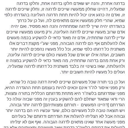
בדרגה אחרת, והנה יש שאדם חלקו בדרגה אחת, וחלקו בדרגה
שמעליה, דהיינו שחלק ממעשיו שייכים לדרגה זו, וחלק שייכים לדרגה
זו, ואדם זה כרגע אינו יכול להיות תחת הדרגה העליונה בהגדרתו כלפי
שמיא, שהרי חלק ממעשיו אינם מתאימים לה, ועל כן על כרחך
בהגדרתו יהיה שייך לדרגה שמתחתיה והנה הוא מפסיד. ואם יהיה
אדם שרוב מעשיו שייכים לדרגה העליונה, ורק מיעוט ממעשיו שייכים
עדיין לדרגה שתחתיה, אדם זה מאוד כדאי לו להשקיע בכמה מעשים
אלו להעלותם אף הם לדרגה הגבוהה, מפני שע"י מקצת דברים אלו
משתנית כל דרגתו כלפי שמיא, וכל כלל מעשיו נהפכים להיות יותר
חשובים, ועתה אילו יש אדם שכל מעשיו כולם שייכים לדרגה עליונה,
ורק אחת מהם בדרגה שתחתיה, מה מאוד כדאי לו להשקיע במצוה זו
ולהעלותה, שאז בשינוי זה בלבד משתנית כל דרגתו לדרגה שמעליה,
ועולים כל מעשיו להיות חשובים יותר.
ועל כן בני תורה שכל מעשיהם שייכים לאיזה דרגה טובה כל שהיא,
ורק מפני איסור לה"ר אינם זכאים להיות בעצמם תחת ההגדרה ההיא,
מפני שמדרגתם בלשה"ר היא מתחת מדרגתם הכללית בתורה ומצוות,
הרי ודאי שמאוד ישתלם להם להשקיע בענין זה מפני שבזה עולה כל
הגדרתם [דהיינו המעשים
- תורתם ומצוותיהם] לדרגה יותר גבוהה,
ויש תוצאה טובה לכל מעשיהם כולם, שעד עכשיו היו הם בדרגה יותר
גבוהה אבל לא הצליחו להעלות את הגדרתם ודרגתם של בעליהם
מפני מעשה אחד שאינו מתאים לדרגה הגבוהה. ואף אם לא יצליחו
להעלות את דרגתם בלשה"ר כדרגת שאר מעשיהם ומצוותיהם אלא רק