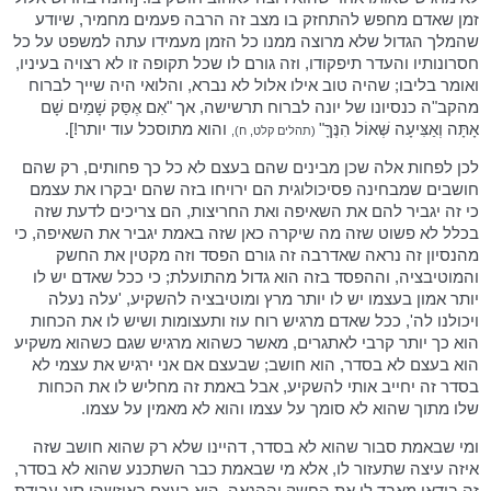
זמן שאדם מחפש להתחזק בו מצב זה הרבה פעמים מחמיר, שיודע
שהמלך הגדול שלא מרוצה ממנו כל הזמן מעמידו עתה למשפט על כל
חסרונותיו והעדר תיפקודו, וזה גורם לו שכל תקופה זו לא רצויה בעיניו,
ואומר בליבו; שהיה טוב אילו אלול לא נברא, והלואי היה שייך לברוח
מהקב"ה כנסיונו של יונה לברוח תרשישה, אך "אִם אֶסַּק שָׁמַיִם שָׁם
אָתָּה וְאַצִּיעָה שְּׁאוֹל הִנֶּךָּ"
והוא מתוסכל עוד יותר!].
(תהלים קלט, ח),
לכן לפחות אלה שכן מבינים שהם בעצם לא כל כך פחותים, רק שהם
חושבים שמבחינה פסיכולוגית הם ירויחו בזה שהם יבקרו את עצמם
כי זה יגביר להם את השאיפה ואת החריצות, הם צריכים לדעת שזה
בכלל לא פשוט שזה מה שיקרה כאן שזה באמת יגביר את השאיפה, כי
מהנסיון זה נראה שאדרבה זה גורם הפסד וזה מקטין את החשק
והמוטיבציה, וההפסד בזה הוא גדול מהתועלת; כי ככל שאדם יש לו
יותר אמון בעצמו יש לו יותר מרץ ומוטיבציה להשקיע, 'עלה נעלה
ויכולנו לה', ככל שאדם מרגיש רוח עוז ותעצומות ושיש לו את הכחות
הוא כך יותר קרבי לאתגרים, מאשר כשהוא מרגיש שגם כשהוא משקיע
הוא בעצם לא בסדר, הוא חושב; שבעצם אם אני ירגיש את עצמי לא
בסדר זה יחייב אותי להשקיע, אבל באמת זה מחליש לו את הכחות
שלו מתוך שהוא לא סומך על עצמו והוא לא מאמין על עצמו.
ומי שבאמת סבור שהוא לא בסדר, דהיינו שלא רק שהוא חושב שזה
איזה עיצה שתעזור לו, אלא מי שבאמת כבר השתכנע שהוא לא בסדר,
זה בודאי מאבד לו את החשק וההנאה, הוא בעצם באיזשהו סוג עבודת