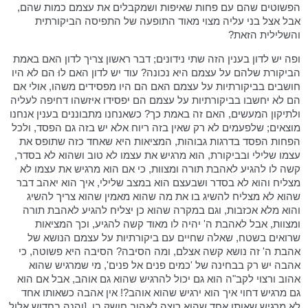
הפשוטים שהם עם פחות שאיפות ושמקבלים את עצמם כמות שהם,
אבל אצל בני עליה מצוי מאוד התופעה של התפיסה הביקורתית
והשלילית הזאת?
ופה יש לדון בענין הזה שתי נידונים; דבר ראשון צריך לדון האם באמת
הביקורת שלהם על עצמם היא נכונה? עוד יש לדון האם לוּ הם לא היו
חושבים בביקורתיות על עצמם האם הם היו מפסידים משהו, אולי אם
הם לא יחשבו בביקורתיות על עצמם הם יפסידו איזשהו דחיפה לעליה
ולתיקון המעשים, האם זה באמת כך? כשאנחנו מתבוננים בענין אנחנו
מוצאים; שלפעמים לא רק שאין בזה ריוח אלא יש בזה גם הפסד, ולכל
הפחות הפסד בדרגות גבוהות, המציאות היא שאחד כזה שתופס את
עצמו שלילי ובביקורת, הוא מרגיש את עצמו לא טוב ושהוא לא בסדר,
קשה לו להגיע לאהבת תורה ומצוות, כי אם הוא מרגיש את עצמו לא
מצליח והוא לא בסדר ושבעצם הוא במצב שלילי, איך הוא יאהב דבר
שהוא לא מצליח להשיג בו את מה שהוא מאמין שהוא צריך להשיג
והוא מלא אכזבות, וגם במקרה שהוא כן יצליח להגיע לאהבת תורה
ומצוות, אבל לאהבת ה' יהיה לו מאוד קשה להגיע, וכך המציאות
שרואים בשטח, שאלה שחיים עם ביקורתיות על עצמם הנושא של
אהבת ה' זה נושא קשה אצלם, ומה הסיבה? הסיבה היא פשוטה, כי
אהבה יש רק בבחינה של 'כמים פנים אל פנים', מי שמרגיש שהוא
אהוב ורצוי לקב"ה הוא גם יכול להרגיש שהוא גם אוהב, אבל אם הוא
גם מרגיש דחוי איך הוא ירגיש שהוא אוהב?! אין אהבה כשאותו אחד
לא מרגיש שאותו אחד שהוא רוצה לאהוב חושק בו. [והנה בחדוש אלול