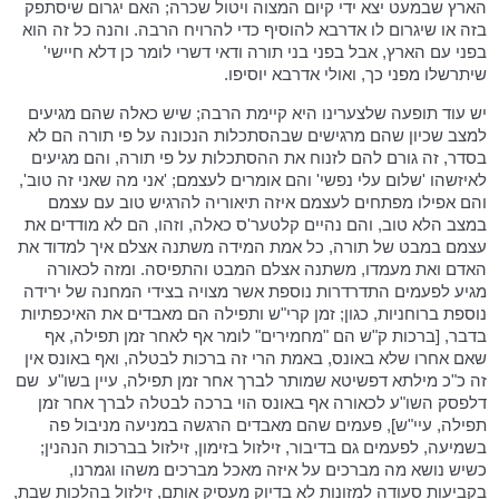
הארץ שבמעט יצא ידי קיום המצוה ויטול שכרה; האם יגרום שיסתפק
בזה או שיגרום לו אדרבא להוסיף כדי להרויח הרבה. והנה כל זה הוא
בפני עם הארץ, אבל בפני בני תורה ודאי דשרי לומר כן דלא חיישי'
שיתרשלו מפני כך, ואולי אדרבא יוסיפו.
יש עוד תופעה שלצערינו היא קיימת הרבה; שיש כאלה שהם מגיעים
למצב שכיון שהם מרגישים שבהסתכלות הנכונה על פי תורה הם לא
בסדר, זה גורם להם לזנוח את ההסתכלות על פי תורה, והם מגיעים
לאיזשהו 'שלום עלי נפשי' והם אומרים לעצמם; 'אני מה שאני זה טוב',
והם אפילו מפתחים לעצמם איזה תיאוריה להרגיש טוב עם עצמם
במצב הלא טוב, והם נהיים קלטער'ס כאלה, וזהו, הם לא מודדים את
עצמם במבט של תורה, כל אמת המידה משתנה אצלם איך למדוד את
האדם ואת מעמדו, משתנה אצלם המבט והתפיסה. ומזה לכאורה
מגיע לפעמים התדרדרות נוספת אשר מצויה בצידי המחנה של ירידה
נוספת ברוחניות, כגון; זמן קרי"ש ותפילה הם מאבדים את האיכפתיות
בדבר, [ברכות ק"ש הם "מחמירים" לומר אף לאחר זמן תפילה, אף
שאם אחרו שלא באונס, באמת הרי זה ברכות לבטלה, ואף באונס אין
זה כ"כ מילתא דפשיטא שמותר לברך אחר זמן תפילה, עיין בשו"ע
שם
דלפסק השו"ע לכאורה אף באונס הוי ברכה לבטלה לברך אחר זמן
תפילה, עיי"ש], פעמים שהם מאבדים הרגשה במניעה מניבול פה
בשמיעה, לפעמים גם בדיבור, זילזול בזימון, זילזול בברכות הנהנין;
כשיש נושא מה מברכים על איזה מאכל מברכים משהו וגמרנו,
בקביעות סעודה למזונות לא בדיוק מעסיק אותם, זילזול בהלכות שבת,