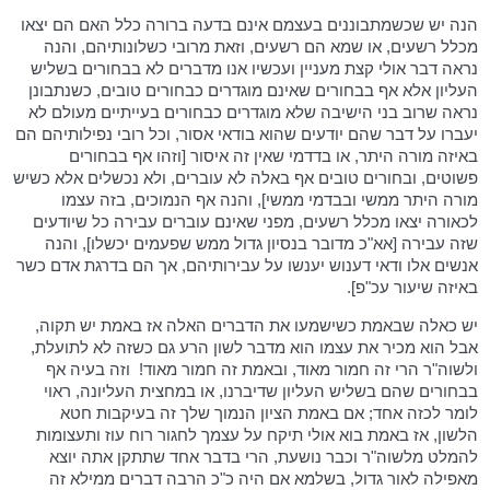
הנה יש שכשמתבוננים בעצמם אינם בדעה ברורה כלל האם הם יצאו
מכלל רשעים, או שמא הם רשעים, וזאת מרובי כשלונותיהם, והנה
נראה דבר אולי קצת מעניין ועכשיו אנו מדברים לא בבחורים בשליש
העליון אלא אף בבחורים שאינם מוגדרים כבחורים טובים, כשנתבונן
נראה שרוב בני הישיבה שלא מוגדרים כבחורים בעייתיים מעולם לא
יעברו על דבר שהם יודעים שהוא בודאי אסור, וכל רובי נפילותיהם הם
באיזה מורה היתר, או בדדמי שאין זה איסור [וזהו אף בבחורים
פשוטים, ובחורים טובים אף באלה לא עוברים, ולא נכשלים אלא כשיש
מורה היתר ממשי ובבדמי ממשי], והנה אף הנמוכים, בזה עצמו
לכאורה יצאו מכלל רשעים, מפני שאינם עוברים עבירה כל שיודעים
שזה עבירה [אא"כ מדובר בנסיון גדול ממש שפעמים יכשלו], והנה
אנשים אלו ודאי דענוש יענשו על עבירותיהם, אך הם בדרגת אדם כשר
באיזה שיעור עכ"פ].
יש כאלה שבאמת כשישמעו את הדברים האלה אז באמת יש תקוה,
אבל הוא מכיר את עצמו הוא מדבר לשון הרע גם כשזה לא לתועלת,
ולשוה"ר הרי זה חמור מאוד, ובאמת זה חמור מאוד!
וזה בעיה אף
בבחורים שהם בשליש העליון שדיברנו, או במחצית העליונה, ראוי
לומר לכזה אחד; אם באמת הציון הנמוך שלך זה בעיקבות חטא
הלשון, אז באמת בוא אולי תיקח על עצמך לחגור רוח עוז ותעצומות
להמלט מלשוה"ר וכבר נושעת, הרי בדבר אחד שתתקן אתה יוצא
מאפילה לאור גדול, בשלמא אם היה כ"כ הרבה דברים ממילא זה