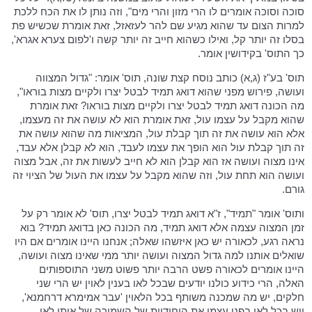
סוכה וסוכה אומרים לו הרי מזון והרי מים", וזה נותן לו את הכח ללכת
למרות הצום עד שהוא מגיע שם להר לעזאזל, זאת אומרת שכשיש פת
בסלו זה יותר קל, ואילו כשהוא חייב זה יותר קשה ו'לפום צערא אגרא',
כך התוס' בקידושין אומר.
תוס' בע"ז (ג,א) כותב נוסח קצת שונה, תוס' אומר: "גדול המצווה
ועושה, פירוש מפני שהוא דואג תמיד לבטל יצרו ולקיים מצות בוראו",
מה הכונה דואג תמיד לבטל יצרו ולקיים מצות בוראו? זאת אומרת
שהוא מקבל על עצמו עול, זאת אומרת הוא לא עושה את זה מעצמו,
אלא הוא עושה את זה תוך קבלת עול, המציאות מה שהוא עושה את
זה תוך קבלת עול הוא הופך את עצמו לעבד, הוא לא קבלן אלא עבד,
אינו מצוה ועושה אז הוא קבלן הוא לא חייב לעשות את זה, אבל מצוה
ועושה הוא תחת עול, וזה שהוא מקבל על עצמו את העול של הציוי זה
גורם.
ותוס' אומר "תמיד", ז"א דואג תמיד לבטל יצרו, תוס' לא אומר רק על
זמן המצוה עצמה אלא דואג תמיד, מה הכונה כאן בדואג תמיד? בוא
נראה רגע, לכאורה יש כאן איזשהו שאלה; אנחנו היינו אומרים אם היו
שואלים אותנו למה גדול המצוה ועושה יותר ממי שאינו מצוה ועושה,
היינו אומרים לכאורה פשט הרבה יותר פשוט משני התוספותים
האלה, הרי כידוע כולנו יודעים שבכל לאו בענין לאוין יש הרי שני
חלקים, יש מה שמכנה משותף בכל הלאוין 'עבר אמימרא דרחמנא',
ויש בכל לאו בפני עצמו את היחודיות של השמירה של אותו לאו,