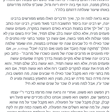
בחלק ממנה, הנה אף בזה ירויחו ריוח גדול, שעכ"פ עלתה מדריגתם
באותו שיעור שעלתה דרגתם בלה"ר.
ובוא נראה למה זה כך, ואיך הדברים האלו ממש מפורשים ברבינו
יונה, יש רבינו יונה ביסוד התשובה דבר מאוד מעניין, רבינו יונה כותב
כך: "אל ילך אדם במצות הבורא כאדם העושה במקרה, פעמים עושה
פעמים מניח, אלא כולם יעשה בלב שלם תמיד, ואל יניח בשום ענין לא
מפני עצלות ולא מפני בושה, ואם עשה כך ונפטר בחצי ימיו נותנים לו
שכר כאילו חי כל שבעים שנה ימי שנותינו במצוות, וזהו שאמר שלמה
המלך "מְתוּקָה שְׁנַת הָעֹבֵד אִם מְעַט וְאִם הַרְבֵּה יֹאכֵל"
, אם
(קהלת ה, יא)
ימיו מועטים או מרובים שכרו של מועט כשכרו של מרובה" - כתוב כאן
ברבינו יונה שאדם שלא מקיים מצוות בדרך מקרה שפעמים עושה
ופעמים מניח, אלא הוא עושה תמיד, הוא עושה בלב שלם תמיד, והוא
לא מניח את עצמו למקרים למצבי רוח אלא הוא עושה תמיד, אם הוא
מת בחצי ימיו הוא מקבל שכר כאילו חי שבעים שנה, מה הפשט בזה,
איזה מידה כנגד מידה יש בזה, מצוין הוא התאמץ במצוות ומגיע לו
שכר ע"ז, אבל למה מגיע לו שכר על שנים שהוא לא חי?
רק הפשט הוא פשוט, ואחרי זה נראה שזה מרומז בדברי ר"י עצמו
בהמשך שם, הפשט הוא פשוט; אנחנו כולנו מכירים שיש פועל ויש
קבלן, קבלן מקבל שכר על הפעולה, הוא מקבל שכר על מה שהוא
עשה, על מה שהוא השלים את הפעולה, לא משנה כמה זמן זה לקח