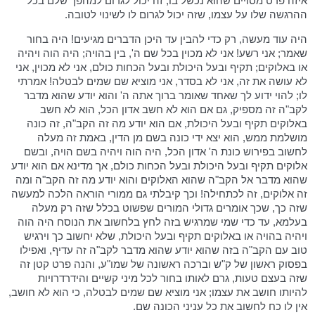
איזה פרט מסויים שהוא נכשל בו, זה יכול לגרום למהפך שלם בכל
ההרגשה שלו על עצמו, שזה יכול לגרום לו לשינוי לטובה.
היה עוד מעשה, רק כדי להבין עד היכן הדברים מגיעים! היה בחור
שאמר; אני רשע! אני לא מכוין בכל שם ה', בין בהויה; היה הוה ויהיה
או באלוקים; תקיף ובעל היכולת ובעל הכחות כולם, אני לא מכוין, אני
לא עושה את זה, אני לא בסדר, אני מוציא שם שמים לבטלה! אמרתי
לו; להוי ידוע לך שאחד שאומר ברוך אתה ה' והוא יודע שהוא מדבר
לקב"ה זה מספיק, גם אם הוא לא חשב אדון הכל, הוא לא חשב
באלוקים תקיף ובעל היכולת, אם הוא יודע מה זה הקב"ה, זה כונה
מושלמת ממש, הוא יצא ידי כונה בשם מן הדין, באמת זה מעלה
לחשוב בפירוש כונת ה' אדון הכל, היה הוה ויהיה בשם הויה, ובשם
אלוקים תקיף ובעל היכולת ובעל הכחות כולם, אך מדינא אם הוא יודע
שהוא מדבר אל הקב"ה שהוא האלוקים והוא יודע מה זה הקב"ה ומה
זה אלוקים, זה לכתחילה! וכך קיבלתי גם ממורי הוראה הלכה למעשה
שזה כך, שכך אומרים גדולי המורים שפשוט בכלל שזה רק מעלה
בעלמא, עד כדי שמי שמרגיש בזה לחץ בלחשוב את הנוסח היה הוה
ויהיה בהויה או באלוקים תקיף ובעל היכולת, שלא יחשוב כך וירגיש
טוב עם הקב"ה בזה שהוא יודע שהוא מדבר לקב"ה זה עדיף, ואפילו
בפסוק ראשון של ק"ש וברכה ראשונה של שמו"ע, והנה פרט קטן זה
שזה בעצם טעות, גרם לאותו בחור לכל מיני קשיים והידרדרויות
להיותו חושב את עצמו; אני מוציא שם שמים לבטלה, כי הוא לא חושב,
אין לו כח לחשוב את כל עניני הכונה שם.