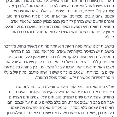
האחרונה בשורה התחתונה הם מרגישים את עצמם בסדר וטובים, כך
הם מרגישים! אבל האמת היא שזה לא כך, כמו שכתוב "כָּל דֶּרֶךְ אִישׁ
יָשָׁר בְּעֵינָיו"
, והרבה פעמים יש כאלה שהם אוחזים על
(משלי כא, ב)
עצמם שהם טובים ומצויינים, אבל אנחנו מכירים את האדם הזה טוב,
ואנחנו יודעים שיש מרחק גדול בין מצב מצויין למצב של אותו אדם,
המציאות הזאת היא תופעה מאוד מוכרת ומצויה בעולם הגדול והכללי,
מחוץ לבית המדרש זה ודאי מצוי כזה סוג הסתכלות ומבט בכמות
גדולה.
בישיבות זכינו שהתופעה הזאת היא יותר פחותה מאשר בחוץ, ואדרבה
בישיבות יש תפיסה ביקורתית שאדם יבקר את עצמו, בבית מדרש
ההסתכלות היא הפוכה לבקר אפילו דברים שבאופן כללי הם טובים
ומצויינים, ו'לב יודע מרת נפשו' רק האדם בינו לבין עצמו הוא יודע את
מצבו האמיתי ואת דרגתו הנכונה בכל נושא וענין בין בתורה בין ביראת
שמים בין במידות. יש אגב בזיכרוני שיש איזשהו פיתגם עתיק של בעלי
מוסר "חסידות מכשירה יי"ש, ומוסר פוסל דמעות".
עכ"פ בזה שאנחנו במציאות הזאת שהורגלנו בישיבות לתפיסה
ביקורתית אנחנו מבינים את התופעה הקיימת, שאנחנו רואים הרבה
בחורים שנראה לנו שהם לומדים טוב והם יראי שמים והם מצויינים
אבל הם בלב חושבים אחרת, הם בלב מלאים טענות על עצמם, הם
רואים את עצמם כלא בסדר, ויש מקרים שאנחנו פוגשים את עצמנו
בעצמנו כך, שאנחנו מרגישים על עצמנו שאנחנו לא בסדר ושלא נכון