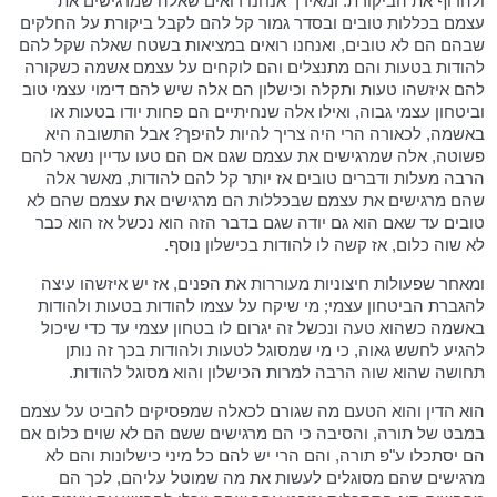
ולהדוף את הביקורת. ומאידך אנחנו רואים שאלה שמרגישים את
עצמם בכללות טובים ובסדר גמור קל להם לקבל ביקורת על החלקים
שבהם הם לא טובים, ואנחנו רואים במציאות בשטח שאלה שקל להם
להודות בטעות והם מתנצלים והם לוקחים על עצמם אשמה כשקורה
להם איזשהו טעות ותקלה וכישלון הם אלה שיש להם דימוי עצמי טוב
וביטחון עצמי גבוה, ואילו אלה שנחיתיים הם פחות יודו בטעות או
באשמה, לכאורה הרי היה צריך להיות להיפך? אבל התשובה היא
פשוטה, אלה שמרגישים את עצמם שגם אם הם טעו עדיין נשאר להם
הרבה מעלות ודברים טובים אז יותר קל להם להודות, מאשר אלה
שהם מרגישים את עצמם שבכללות הם מרגישים את עצמם שהם לא
טובים עד שאם הוא גם יודה שגם בדבר הזה הוא נכשל אז הוא כבר
לא שוה כלום, אז קשה לו להודות בכישלון נוסף.
ומאחר שפעולות חיצוניות מעוררות את הפנים, אז יש איזשהו עיצה
להגברת הביטחון עצמי; מי שיקח על עצמו להודות בטעות ולהודות
באשמה כשהוא טעה ונכשל זה יגרום לו בטחון עצמי עד כדי שיכול
להגיע לחשש גאוה, כי מי שמסוגל לטעות ולהודות בכך זה נותן
תחושה שהוא שוה הרבה למרות הכישלון והוא מסוגל להודות.
הוא הדין והוא הטעם מה שגורם לכאלה שמפסיקים להביט על עצמם
במבט של תורה, והסיבה כי הם מרגישים ששם הם לא שוים כלום אם
הם יסתכלו ע"פ תורה, והם הרי יש להם כל מיני כישלונות והם לא
מרגישים שהם מסוגלים לעשות את מה שמוטל עליהם, לכך הם