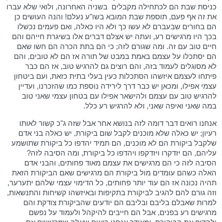
כניסת שבת הם לכתחילה מקבלים
בשניה האחרונה, ולואי שלא עברו
את זה אף פעם, תוספת שבת המובא בשו"ע נעלם! והנה העושים כן
הם בחורים שבעברם לא עשו כך ולא היו כאלה, ואם פעמים נכשלו
בכך היו מרגישים רע, ועתה יש אצלם דברים אלו בשיגרת חייהם והם
חיים טוב עם זה. ומה שגורם לזה; כי הם בתת הכרה הם חשו שאם
הם יסתכלו על עצמם באמת במבט של תורה אז הם לא טובים, והם
לא מסוגלים לעמוד בזה, והם רוצים גם להרגיש טוב, אז הם כבר
פיתחו לעצמם איזשהו הסתכלות כעין בעלי בתית כזאת, ועם ביטחון
עצמי אפילו, ומכאן יש כבר דרך לירידה נוספת כמו שהזכרנו, ועדיין
להרגיש טוב עם עצמם ולהישאר אפילו עם בטחון עצמי שאני טוב
במה שאני ואיפה שאני, ולא להרגיש רע כלל.
אנחנו רואים דבר דומה לזה בנושא אחר אבל שזה ג"כ קשור לאותו
רעיון; יש כאלה שלא מוכנים לקבל שום ביקורת, יש כאלה בני אדם
שלקבל ביקורת הם לא מוכנים, הם תמיד יהדפו כל ביקורת שתושמע
עליהם, הם יזדקרו ויזדקפו ויהדפו כל ביקורת, ומה הסיבה לזה?
הסיבה לזה כי הם מרגישים את עצמם מאוד פחותים, והבני אדם
האלה כשהם עומדים מול ביקורת הם מרגישים שאם הביקורת הזאת
תהיה נכונה אז הם עוד יותר פחותים, כל הדימוי עצמי שלהם יתערער,
וזה גורם להם להגיב לביקורת בתקיפות ובאיזשהו קשיחות והתנשאות,
למרות שאבלם בליבם ובליבם הם יודעים שהביקורת צודקת והם
מרגישים רע בפנים, אבל הם חייבים להיקהל ולעמוד על נפשם