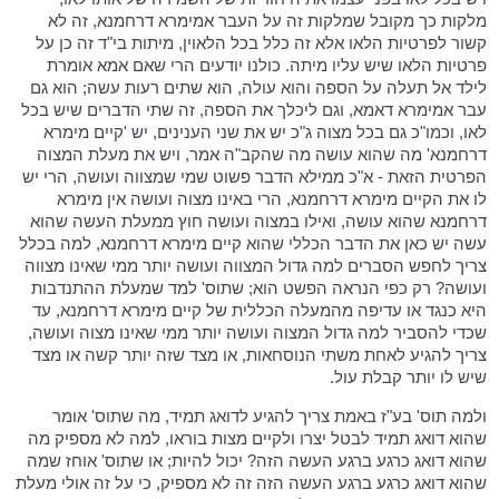
מלקות כך מקובל שמלקות זה על העבר אמימרא דרחמנא, זה לא
קשור לפרטיות הלאו אלא זה כלל בכל הלאוין, מיתות בי"ד זה כן על
פרטיות הלאו שיש עליו מיתה. כולנו יודעים הרי שאם אמא אומרת
לילד אל תעלה על הספה והוא עולה, הוא שתים רעות עשה; הוא גם
עבר אמימרא דאמא, וגם ליכלך את הספה, זה שתי הדברים שיש בכל
לאו, וכמו"כ גם בכל מצוה ג"כ יש את שני הענינים, יש 'קיים מימרא
דרחמנא' מה שהוא עושה מה שהקב"ה אמר, ויש את מעלת המצוה
הפרטית הזאת - א"כ ממילא הדבר פשוט שמי שמצווה ועושה, הרי יש
לו את הקיים מימרא דרחמנא, הרי באינו מצוה ועושה אין מימרא
דרחמנא שהוא עושה, ואילו במצוה ועושה חוץ ממעלת העשה שהוא
עשה יש כאן את הדבר הכללי שהוא קיים מימרא דרחמנא, למה בכלל
צריך לחפש הסברים למה גדול המצווה ועושה יותר ממי שאינו מצווה
ועושה? רק כפי הנראה הפשט הוא; שתוס' למד שמעלת ההתנדבות
היא כנגד או עדיפה מהמעלה הכללית של קיים מימרא דרחמנא, עד
שכדי להסביר למה גדול המצוה ועושה יותר ממי שאינו מצוה ועושה,
צריך להגיע לאחת משתי הנוסחאות, או מצד שזה יותר קשה או מצד
שיש לו יותר קבלת עול.
ולמה תוס' בע"ז באמת צריך להגיע לדואג תמיד, מה שתוס' אומר
שהוא דואג תמיד לבטל יצרו ולקיים מצות בוראו, למה לא מספיק מה
שהוא דואג כרגע ברגע העשה הזה? יכול להיות; או שתוס' אוחז שמה
שהוא דואג כרגע ברגע העשה הזה זה לא מספיק, כי על זה אולי מעלת