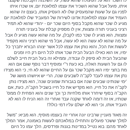
לו השכר הוא על הפעולה שהוא עשה, על השלמת הקבלנות שקצצו
איתו, פועל אבל שהוא השכיר את עצמו למלאכת יום, אז שכרו איתו
לפניו גם על שעות שהמעסיק שלו לא העסיק אותו, בעצם זה שהוא
העמיד את עצמו למלאכת אדונו לשירות של המעביד שלו למלאכת יום
מגיע לו שכר שהוא מקבל בסוף היום שכר יום - יהודי שהוא לא תמיד
רציני בעניני תורה ומצוות, אין לו מספיק קבלת עול בעניני תורה
ומצוות, הוא מגיע לו שכר כמו לקבלן, על מה שהוא עשה מגיע לו אבל
על מה שהוא לא עשה הוא לא עשה, אבל מי שהוא רציני והוא מקפיד
לעשות את הכל, והוא נותן את עצמו לכל אשר יצוהו הבורא יתברך כל
ימיו, אז הוא כאילו הבעל הבית שכר אותו לכל היום רק היו זמנים
שהבעל הבית לא סיפק לו עבודה, וממילא זה בעל הבית חייב לשלם
לו גם על השעות האלה, בא כעת ר"י ומוסיף דבר נוסף שגם אם הוא
מת בחצי ימיו הוא מקבל שכר גם על החיים שהוא לא חי, כי הוא מצידו
נתן את עצמו לעבד לקב"ה לשבעים שנה, הרי יש איזשהו מושג של
'ימי שנותינו שבעים שנה אם בגבורות שמונים שנה', הוא מצידו נותן
לקב"ה את כל חייו, הוא מקדיש את כל חייו בשביל הקב"ה, כעת, אם
הקב"ה בסוף שיחרר אותו מלחיות כך וכך שנים והוא הפחית לו ממס'
שנותיו, אז זה דומה לאחד שקנה עבד ואחרי זה הוא הניח לו הוא לא
העביד אותו, וכי הוא לא ישלם עליו דמי כולו?!
זה מאוד מעניין שרבינו יונה אחרי זה בעצמו מוסיף, הוא מביא: "משל
למלך ששכר פועלים והתחילו במלאכתם לעשות באמונה, אמר המלך
לאחד מהם: בוא נטייל במדינות בגנות ופרדסים, הלך עמו כל היום