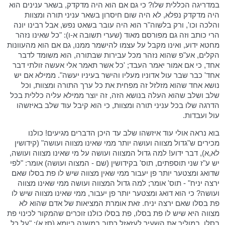
במדריגה הכללית שלו? כי גם אם הוא היה מדקדק, בשאר ענינים הוא
היה מדקדק נפלא, לא היה שום חיסרון בשאר עניני תורה ומצוות
והלכה וכו', ורק בלשוה"ר הוא היה עובר בשאט נפש, אבל רבינו יונה
הרי כותב וזה גם מפורסם מאוד (שערי תשובה א-ו): "כל שאינו נזהר
מחטא ידוע, ואינו מקבל על עצמו להישמר ממנו, גם אם הוא מהעוונות
הקלים, אע"פ שהוא נזהר מכל עבירות שבתורה, הוא משומד לדבר
אחד, כי אם אמור יאמר העבד; 'כל אשר תאמר אלי אעשה זולתי דבר
אחד' כבר שבר עול אדוניו מעליו והישר בעיניו יעשה". ממילא אם יש
נושא אחד שהוא מזלזל זה מפחית את כל ערך התורה ומצוות, וכל
שלב ושלב שהוא העלה בנושא הזה, זה יוצר ממילא עליה כללית בכל
הדרגה שלו בכל עניני תורה ומצוות, כי הוא קיבל עוד שלב באיזשהו
עול ועבדות.
בוא נראה אולי עוד איזשהו שלב עד היכן הדברים מגיעים! כולנו
מכירים ש"גדול מצווה ועושה יותר ממי שאינו מצווה ועושה" (קידושין
לא,א), דבר ידוע! למה גדול המצווה ועושה על מי שאינו מצווה ועושה,
יש ע"ז שני תוספתים, תוס' בקידושין (שם - המצוה ועושה) אומר: "לפי
שדואג ומצטער יותר פן יעבור ממי שאין מצווה שיש לו פת בסלו שאם
ירצה יניח" - תוס' אומר; למה גדול המצווה ועושה ממי שאינו מצווה
ועושה? כי הוא דואג ומצטער יותר פן יעבור, ממי שאינו מצווה שיש לו
פת בסלו שאם ירצה יניח. זאת אומרת המציאות של אדם שהוא לא
מצווה היא שיש לו פת בסלו, פת בסלו כולנו זוכרים שהמקור לכינוי פת
בסלו, במוליך את השעיר לעזאזל כתוב במשנה ביומא (סז,א): "על כל