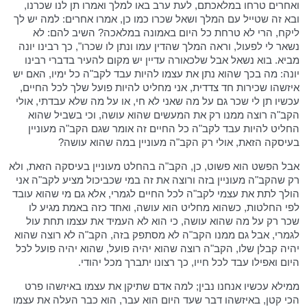
ואחרים טרחו במלאכתם, לעת ערב באו למלך ואמרו תן לנו שכרנו,
ובא זה שטייל עם המלך ושאל שכרו כמו כן, אמרו אחרים: למה יש לך
ליקח, הרי לא טרחת כל היום באמונה במלאכה? השיב להם: לא
נשאר לי לפעול, וראה המלך שהדין עמו ונתן לו שכרו", כך רבינו יונה
מביא. בוא נשאל אבל שלכאורה עדיין יש מקום להעיר בדברי רבינו
יונה: מה בכך שהוא נתן את עצמו להיות עבד לקב"ה כל ימיו, האם יש
איזשהו שכירות חד צדדית, אני מחליט להיות פועל שלך לכל החיים,
עכשיו תן לי שכר גם על מה שאני לא חי, או על מה שלא עבדתי, אולי
הקב"ה רוצה ממנו רק את המעשים שהוא עושה, וכי בשביל שהוא
החליט להיות עבד לקב"ה כל החיים זה אומר שגם הקב"ה מעוניין
בעיסקה הזאת, אולי רק הקב"ה מעוניין במה שהוא עושה?
אבל הפשט הוא פשוט, כן, הקב"ה בהחלט מעוניין בעיסקה הזאת, ולא
רק שהקב"ה מעוניין בזה ורוצה את זה במי שכביכול מציע לקב"ה אני
הולך לתת את עצמי לקב"ה לכל החיים לגמרי, אלא גם מי שהוא עובד
לפי החלטות, כשהוא מחליט הוא עושה, ואחד כזה באמת מגיע לו
שכר רק על מה שהוא עושה, כי הוא לא העמיד את עצמו תחת עול
לגמרי, אבל גם ממנו הקב"ה לא מסתפק בזה, הקב"ה לא רוצה שהוא
יהיה קבלן שלו, הקב"ה רוצה שהוא יהיה פועל, שהוא יהיה פועל לכל
היום ואפילו עבד לכל חייו, כך רצונו יתברך מכל יהודי.
ממילא עכשיו אנחנו נבין; למה אדם שתיקן את עצמו באיזשהו פרט
הכי קטן, באיזשהו דבר שעד היום הוא עבר, הוא כבר העלה את עצמו