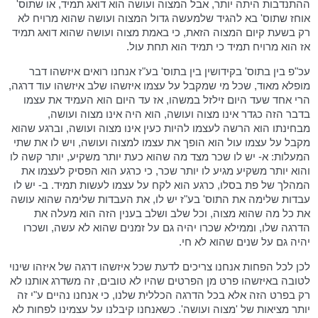
ההתנדבות היתה יותר, אבל המצוה ועושה הוא דואג תמיד, או שתוס'
אוחז שתוס' בא להגיד שלמעשה גדול המצוה ועושה שהוא מרויח לא
רק בשעת קיום המצוה הזאת, כי באמת מצוה ועושה שהוא דואג תמיד
אז הוא מרויח תמיד כי תמיד הוא תחת עול.
עכ"פ בין בתוס' בקידושין בין בתוס' בע"ז אנחנו רואים איזשהו דבר
מופלא מאוד, שכל מי שמקבל על עצמו איזשהו שלב איזשהו עוד דרגה,
הרי אחד שעד היום זילזל במשהו, אז עד היום הוא העמיד את עצמו
בדבר הזה כגדר אינו מצוה ועושה, הוא היה אינו מצוה ועושה,
מבחינתו הוא הרשה לעצמו להיות כעין אינו מצוה ועושה, וברגע שהוא
מקבל על עצמו עול הוא הופך את עצמו למצוה ועושה, ויש לו את שתי
המעלות: א- יש לו שכר מצד מה שהוא כעת יותר משקיע, יותר קשה לו
והוא יותר משקיע מגיע לו יותר שכר, כי כרגע הוא הפסיק לעצמו את
המהלך של פת בסלו, כרגע הוא לקח על עצמו לעשות תמיד. ב- יש לו
עבדות שלימה את התוס' בע"ז יש לו, את העבדות שלימה שהוא עושה
את כל מה שהוא מצוה, וכל שלב ושלב בענין הזה הוא מעלה את
הדרגה שלו, וממילא שכרו יהיה גם על זמנים שהוא לא עשה, ושכרו
יהיה גם על שנים שהוא לא חי.
לכן לכל הפחות אנחנו צריכים לדעת שכל איזשהו דרגה של איזהו שינוי
לטובה באיזשהו פרט מן הפרטים שהיו לא טובים, זה משדרג אותנו לא
רק בפרט הזה אלא בכל הדרגה הכללית שלנו, כי אנחנו נהיים ע"י זה
יותר מציאות של 'מצוה ועושה'. כשאנחנו קיבלנו על עצמינו לפחות לא