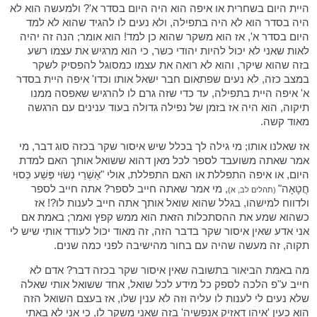
היית היום בשחרית או איפה הוא היה היום בסדר א'? ולמעשה הוא לא
היה בסדר הוא לא היה בתפילה, ולא נעים לו להגיד שהוא לא למד
היום בסדר א', אז הוא משקר שהוא כן למד! הוא אומר; הנה זה יהיה
לאות שאני לא יכול להיות יהודי כשר, כי הוא מרגיש את עצמו רשע
בזה שהוא שיקר, והוא לא רואה את עצמו כמסוגל להפסיק לשקר
במצב כזה, לא נעים שפתאום חבר ישאל אותו וכדו' איפה היית בסדר
א' איפה היית בתפילה, עד כדי שזה גרם לו להרגיש שאפסה ממנו
תיקוה, הוא היה אז בזמן של נפילה גדולה בעוד ענינים עם הרגשה
מאוד קשה.
אז שאלנו אותו; מי גילה לך בכלל שיש איסור שקר בכזה סוג דבר, מי
אמר שאתה משועבד לספר לכל מאן דהוא ששואל אותך האם למדת
היום, או איפה התפללת או האם התפללת, אולי "אַשְׁרֵי נְשׂוּי פֶּשַׁע כְּסוּי
חֲטָאָה"
, מי אמר שאתה חייב לספר? אתה חייב לספר
(תהלים לב, א)
ולדווח למישהו, בגלל שהוא שואל אותך אתה חייב לענות לו?! אז
כשהוא שמע את ההסתכלות הזאת הוא ממש קפץ ואמר; באמת אם
אני אדע שאין איסור שקר בדבר הזה, זה מאוד יכול לעודד אותי שיש לי
תקוה, זה מעשה שהיה עם בחור מהישיבה לפני כמה שנים.
מה באמת הביאור בתשובה שאין איסור שקר בכזה דבר? אדם לא
חייב ע"פ הלכה לספק כל מידע לכל שואל, אחד ששואל אותי שאלה
שלא נעים לי לענות לו עליה וזה לא ענין שלו, אז בעצם השואל הזה
הוא כעין 'איהו דאזיק אנפשיה' בזה שאני משקר לו, כי אני לא באתי