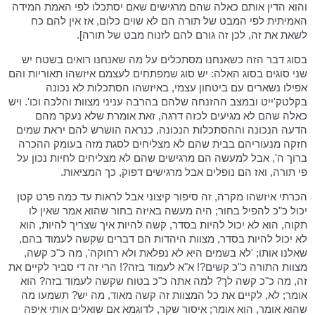
והוא הדין אותם כאלה שהם מרגישים שאם יסתכלו לפי האמת המידה
האמיתית לפי המבט של תורה הם לא שוים כלום, אז אין להם כח
לשאת את זה, לכן זה גורם להם לזנוח מבט של תורה].
בסוג דבר הזה כשאנחנו מסתכלים על מה שאנחנו רואים בשטח יש
שני סוגים בסוג האלה: יש סוג שמפתחים לעצמם איזשהו תאוריות והם
אפילו נשארים עם ביטחון עצמי, באיזשהו הסתכלות לא נכונה
בקלטק'ייט ובמצב ההזנחה שלהם בהרבה עניני מצוות והלכה וכו'. ויש
כאלה שהם לא מגיעים לכזה דרגה, זאת אומרת שלא נעקר מהם
הדעה הנכונה וההסתכלות הנכונה, כנראה הושרש להם יראת שמים
חזקה מנעוריהם בבית שהם לא מצליחים לסגת מזה בעומק ההכרה
ברוך ה', אבל למעשה הם מרגישים שהם לא מצליחים לחיות נכון על
פי תורה, ואז הם נופלים אבל מרגישים דפוק, כך המציאות.
הכרתי איזשהו מקרה, זה סיפור קיצוני אבל לראות עד כמה פרט קטן
יכול כ"כ להפיל בחור; היה מעשה באיזה בחור שהוא אמר שאין לו
תקוה, הוא לא יכול להיות בסדר, קשה להיות איך שצריך להיות, הוא
לא יכול להיות בסדר, מצוות היהדות הם דברים שקשה לעמוד בהם,
שאלנו אותו; 'לא בשמים היא לא נפלאת ולא רחוקה', מה כ"כ קשה,
מצוות התורה כ"כ קשים?! א"א לעמוד בזה?! הרי זה די סביר לקיים את
זה, מה כ"כ קשה לך? למה אתה כ"כ בטוח שקשה לעמוד בזה? הוא
אומר; לא, לקיים את כל המצוות זה קשה מאוד, מה יש? תשמעו מה
שהוא אומר, הוא אומר; איסור שקר, לדוגמא אם שואלים אותי איפה