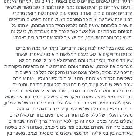
להגיד עלינו שאנחנו בחורים טובים באמת ונוהגים נכון, למרות שאנחנו
יודעים שאחרים כן רואים אותנו כמצויינים ולומדים טוב מאוד ושבשאר
הדברים אנחנו טובים, ואנחנו מסתייעים להסתכלות הזאת מדברי
רבינו יונה שער שני אות כז' מפורסם מאוד: "והנה האנשים הצדיקים
הישרים בליבותם שאגה להם כלביא תמיד במחשבותם, וינהמו על
חטאתם כנהמת ים, ועל אשר קצר קצרה ידם מעבודת ה', כי על זה
יפשע גבר והרבה אשמה", מה יש עוד לומר אחרי דיבורים כאלה?
בוא ננסה בכל זאת לבדוק את הדברים, ונראה עד כמה הדברים
נכונים ומדוייקים או לא. בעצם המציאות היא כפי שאמרנו שאחד
שעומד מהצד ומכיר את אותם בחורים לא מובן לו למה הם לא
מעריכים את עצמם, יש מתוך אותם בחורים שחיים בתפיסה ביקורתית
חריפה על עצמם, כאלה שאם אנחנו נחלק את כלל בני הישיבות
לשלושה חלקים באיכותם, הם שייכים לשליש העליון, זאת אומרת
שהם בשליש העליון של בני תורה ושל כלל עולם התורה, והנה זה
מצב די טוב וחשבו להיות בדרגה זו, ואדם שודאי לו שנמצא בדרגה זו
כבר היה ראוי שיהיה שמח בחלקו ושירגיש שהוא במצב טוב אף שהוא
שואף לעלות תמיד, ויש מבחורים אלו שגם בפוניבז' הם בשליש העליון,
והנה הנמצא בפוניבז' בשליש העליון הרי זה כדרגה יותר גבוהה
משליש העליון של כלל עולם התורה, ואנו רואים בחורים כאלו שהם
שפלים בעיני עצמם, למה זה כך, לכאורה היה צריך להיות שבחורים
במצב כזה יהיו שמחים במצבם ומרוצים מעצמם, ואנחנו רואים בשטח
שאדרבה בין בני עליה יותר מצוי שלא מעריכים את עצמם, מאשר בין