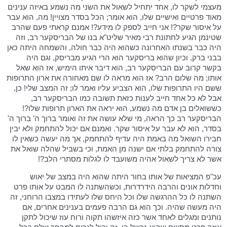
מעצמי לשקר לו, אחד יתחיל לשאול את השני מה נשמע באיזה ענינים
מאוד פרטיים ואישיים שלו, הוא אומר; הכל בסדר מצויין! מה, הוא עבר
על איסור שקר?! אני חייב לספק לו מידע?! אמנם קראתי פעם שהרב
שטינמן הגיע לחתונת רבי מאיר שליט"א בנו של הבריסקער רב, וזה
היה כבר בשנתו האחרונה כשהוא היה כבר חולה, והשמחה היתה כאן
בבני ברק, וכיון שהוא בריסקער הוא הרי הגיע מבריסק, וגם היה
בקשר קרוב עם הבריסקער רב, הוא דיבר איתו הימיש, אז הוא שאל
אותו; מה שלום הרב? אז הוא מראה לו שם מאחורה את ארון התרופות
ששם היו התרופות שלו, הוא הצביע עליו ואמר לו; זה המצב שלי! כן,
אבל לא כל אחד חייב לענות כזאת תשובה כמו הבריסקער רב,
כששואלים בן אדם מה נשמע, הוא יראה את הארון תרופות שלו?!
הבריסקער רב כך הראה, מי שלא עושה את זה ואומר ברוך ה' ברוך ה'
בסדר, הוא לא עבר על איסור שקר. ואמנם אם יכול להתחמק ולא יבין
חבירו השואל מה באמת היה עדיף להתחמק, אך מה יעשה כשאין לו
צורה להתחמק בלתי אם ישנה מן האמת, וכי בשביל שהלה שואל את
אשר לא צריך לשאול אהיה משועבד לו לגלות מסתרי הלב?!
עכ"פ המציאות של אותו בחור היתה שהוא היה במצב של יאוש
וחדלות אונים והרבה הידרדרות, וכשהשתנה לו המבט על אותו פרט
השתנה לו כל ההרגשה שלו וכל היחס שלו לעתידו במצבו הרוחני, זה
היה מעשה שהיה. וכך הוא גם הרבה פעמים בענינים אחרים, אם
נותנים ומגלים לאחד אשר כזה איזשהו תקוה ורוח עוז שיכול לתקן