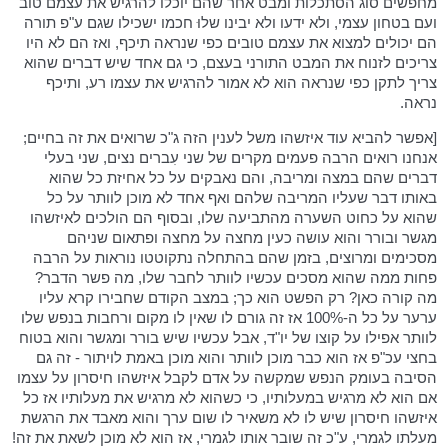
מחפשים סוג הסתכלות ומבט אחר שהם יוכלו להרגיש את עצמם טוב
ועם בטחון עצמי, ולא ידעו ולא יבינו שלוּ חכמו ישכילו שגם ע"פ תורה
הם יכולים למצוא את עצמם טובים כפי שנראה תיכף, ואז הם לא היו
צריכים לזנוח את המבט התורני בעצם, כי גם אחד שיש דברים שהוא
צריך לתקן כפי שנראה הוא לא אמור להרגיש את עצמו רע, ותיכף
נראה.
[אפשר להביא עוד איזשהו משל לענין הזה ג"כ שרואים את זה בחיים;
אנחנו רואים הרבה פעמים מקרים של שני עִברים נצים, שני בעלי
דברים שהם במצה ומריבה, והם נאבקים על כל אחיזת כל שהוא
באותו דבר שעליו המריבה שלהם ואף אחד לא מוכן לוותר על כל
שהוא על כחוט השערה מהתביעה שלו, ובסוף הם הולכים לאיזשהו
מגשר ובורר והוא עושה כעין מחצה על מחצה ופתאום שניהם
מסכימים ומרוצים, בזמן שהם בהתחלה נתקוטטו נוראות על הרבה
פחות ממה שהוא מסכים עכשיו לוותר לחבר שלו, מה פשר הדבר?
מה קורה כאן? רק הפשט הוא כך; במצב הקודם שחבירו קרא עליו
ערער על כל ה-100% אז זה גורם לו שאין לו מקום ורחבות בנפש שלו
לוותר אפילו על קוצו של יו"ד, אבל עכשיו שיש בורר ומגשר והוא בטוח
בחצי עכ"פ אז הוא כבר מוכן לוותר והוא מוכן באמת לויתור - זה גם
הסיבה בעומק הנפש שמקשה על אדם לקבל איזשהו חיסרון על עצמו
אם הוא לא מרגיש במעלותיו, כי כשהוא לא מרגיש את מעלותיו אז כל
איזשהו חיסרון שיש לו לא משאיר לו שום ערך והוא מאבד את הרגשת
מעלתו לגמרי, ע"כ זה שובר אותו לגמרי, אז הוא לא מוכן לשאת את זה!