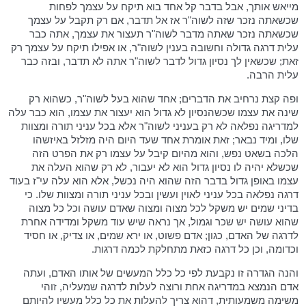
מייאש אותך, אבל בדבר קל אחד בוא תיקח על עצמך לפחות
שכשאתה נזכר שזה לשוה"ר אז אל תדבר, אם רק תקבל על עצמך
שכשאתה נזכר שאתה מדבר לשוה"ר תעצור את עצמך, אתה כבר
עלית דרגה גדולה וחשובה בענין לשוה"ר, או אפילו תיקח על עצמך רק
זאת; שכשאין לך נסיון גדול לדבר לשוה"ר אתה לא תדבר, ובזה כבר
עלית הרבה.
ופה קצת נרחיב את הדברים; אחד שהוא בעל לשוה"ר, כשהוא רק
שינה את עצמו שכשהנסיון לא גדול הוא יעצור את עצמו, הוא כבר עלה
למדריגה נפלאה לא רק בעניני לשוה"ר אלא בכל עניני תורה ומצוות
שלו, ומיד נבאר; זאת אומרת אחד שעד היום היה מזלזל באיזשהו
הלכה בשאט נפש, והוא מהיום קיבל על עצמו רק את הפרט הזה
שכשלא יהיה לו נסיון גדול הוא לא יעבור, לא רק שהוא העלה את
עצמו באופן גדול בדבר הזה שהוא היה נכשל, אלא הוא עלה עי"ז בעוד
דרגה נפלאה בכל עניני לאוין ועשין ובכל עניני תורה ומצוות שלו. כי
בדיני שמים יש משקל לכל מצוה ומצוה שאדם עושה וכל כל מצוה
שהוא עושה יש שכר וגמול, אך נראה שיש עוד משקל ומדידה אחרת
לדרגה של האדם, כגון; אדם פשוט, או ירא שמים, או צדיק, או חסיד
וכדומה, וכן כל דרגה כזאת מתחלקת לכמה דרגות.
והנה הגדרה זו נקבעת לפי כל כלל המעשים של אותו האדם, ועתה
אדם הנמצא במדריגה אחת ורוצה לעלות לדרגה שמעליה, זוהי
משימה משמעותית, דהוא צריך להעלות את כל כלל מעשיו להיותם