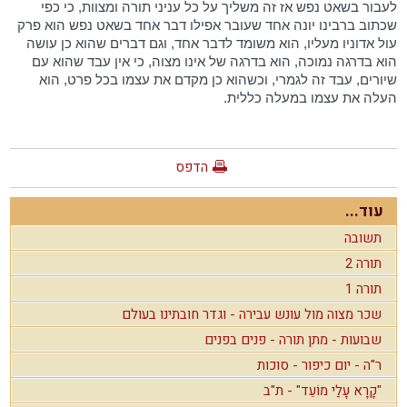
לעבור בשאט נפש אז זה משליך על כל עניני תורה ומצוות, כי כפי
שכתוב ברבינו יונה אחד שעובר אפילו דבר אחד בשאט נפש הוא פרק
עול אדוניו מעליו, הוא משומד לדבר אחד, וגם דברים שהוא כן עושה
הוא בדרגה נמוכה, הוא בדרגה של אינו מצוה, כי אין עבד שהוא עם
שיורים, עבד זה לגמרי, וכשהוא כן מקדם את עצמו בכל פרט, הוא
העלה את עצמו במעלה כללית.
הדפס
עוד...
תשובה
תורה 2
תורה 1
שכר מצוה מול עונש עבירה - וגדר חובתינו בעולם
שבועות - מתן תורה - פנים בפנים
ר"ה - יום כיפור - סוכות
"קָרָא עָלַי מוֹעֵד" - ת"ב