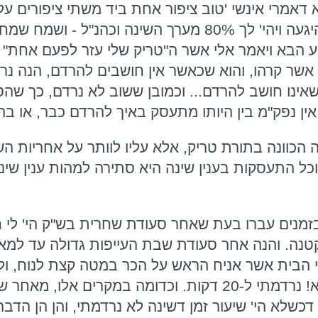
דאמרי אינשי 'טוב ציפור אחת ביד משתי ציפורים על הג
לכהפ"ח תנוח נפשך היגעה ויהי' לך 80% מערך השינה 
ע הבא ויאמר אלי אשר ה"טריק שלי עזר לפעם אחת" של
 אשר קרהו, והוא שכאשר אין חושבים להרדם, הנה נר
ינו חושב להרדם... וכמובן ששוב לא נרדם, כך שהט
 אין נפק"מ בין היותו מתעסק באיך להרדם כבר, או ב
 הכוונה בתורת טריק, אלא עליו לוותר על אחריות ה
ל התעסקות בענין שינה היא סתירה למהות ענין שינה וכ
בזמנים עברו בעת שאחר סעודת שחרית בש"ק הי' לי ח
טנה. והנה אחר סעודת שבת העייפות גדולה עד למא
י הבית אשר אניח הראש על הכר במטה קצת לנוח, ולא
קצר כזה. וראה זה פלא! נרדמתי ל-20 דקות. וכדומה ב
 דכשלא הי' שיעור זמן דשינה לא נרדמתי, והן הן הדבר