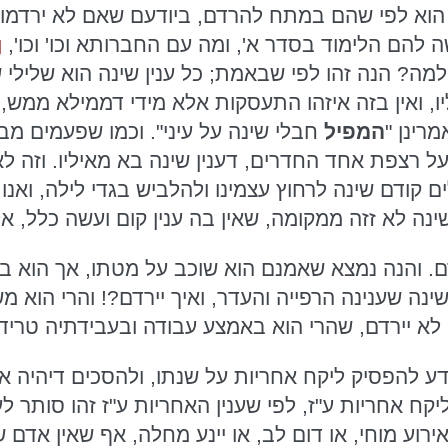
וא לפי שהם במתח להרדם, ביודעם שאם לא ירדמו ו
שה להם הלימוד בסדר א', ומה עם החברותא וכו' וכו',
]
מה? הנה זהו לפי שבאמת; כל ענין שינה הוא שלילי ש
ו, ואין בזה איזהו התעסקות אלא מידי דממילא ממש, 
מרינן "
המפיל
חבלי שינה על עיני". וכמו שפעמים מב
ל רצפת אחד החדרים, דענין שינה בא מאיליו. וזה לא
 קודם שינה לרחוץ עצמינו ולהלביש בגדי לילה, ואנו ב
ינה לא זזה ממקומה, שאין בה ענין קום ועשה כלל, א
ם. והנה נמצא שאמנם הוא שוכב על מטתו, אך הוא ב
שינה שענינה הרפייה והעדר, ואיך יירדם?! והרי הוא
א יירדם, שהרי הוא באמצע עבודה ובעבידתיה טריד, 
 ליקח אחריות ע"ז, לפי שענין האחריות ע"ז זהו סותר 