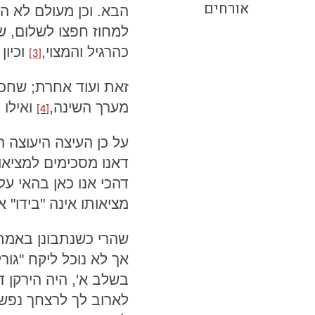
אורחים
למחוז חפצו לשלום, שה
כהרגיל והמצוי,
וכיון
[3]
מערך השינה,
ואילו ב
[4]
על כן העיצה היעוצה ה
דאנו מסכימים למציאות
דהכי אנו כאן בהאי ע
מציאותו אינה "בידו" 
שהרי כשנתבונן באמת ב
אך לא נוכל ליקח "גור
בשלב א', היה הירקן ד
לארוב לך לרצחך נפש ע