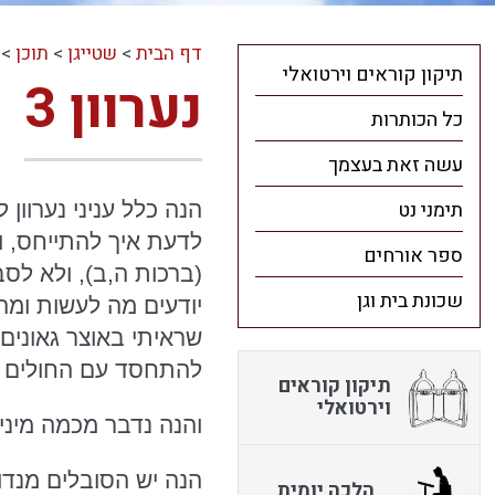
דף הבית
>
שטייגן
>
תוכן
>
תיקון קוראים וירטואלי
נערוון 3
כל הכותרות
עשה זאת בעצמך
תימני נט
הנה כלל עניני נערוון
לדעת איך להתייחס, ול
ספר אורחים
(ברכות ה,ב), ולא לס
שכונת בית וגן
יודעים מה לעשות ומה 
שראיתי באוצר גאונים;
להתחסד עם החולים שא
תיקון קוראים
וירטואלי
והנה נדבר מכמה מיני 
הנה יש הסובלים מנדוד
הלכה יומית