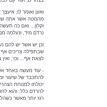
ואען ואומר לו; איעצ
מהמטה אשר אתה שוכב
וקלון... ואם כֹה תעש
נרדם מיד, ונעלמה ממ
וכן יש אשר יש להם נער
שבתפילה צריכים אף שי
לצאת אף... וכו', ואין 
- עוד מעשה באחד אשר
להתכבד של שיעור זמן 
יכולתו למנוחת הצהרים
להרדם כלל. והוא לחו
רגז יותר מאשר כשהלך 