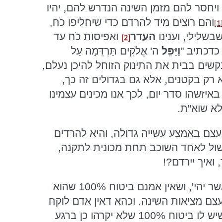
יחסר להם מזמן השינה הנדרש להם, יהיו
והם רוצים מיד להרדם כדי שיחליפו כֹח,
[1
בשלילי, וענינו
העדר
ואפיסות כֹח עד
[2]
כדכתיב "
וַיַּפֵּל
ה' אֱלֹקִים תַּרְדֵּמָה עַל
קשים בבית את התינוק הזוחל להיכן נעלם,
 רק בקטנים, אלא גם בגדולים זה כך,
איזשהו סדר יום, לכך אנו מכינים עצמינו
לא שוא"ת.
עצם באמצע עשייה גדולה, והיא להרדים
 משול לאחד השוכב תחת מכונית לתקנה,
ואיך יירדם?!
והנה בתחילה צריך לידע להפסיק ליקח אחריות על שנתו, ולהסכים דיהיה אשר יהי', ושאין אמנם ביטוח 100% שהוא
לעצם מציאות השינה. וכהא דאין אדם לוקח
אחריות שלא יקרה לו אירוע מוחי, או דום לב, או יינע מחלה, אף שאין אדם שיש לו ביטוח 100% שלא יקרהו כן ברגע