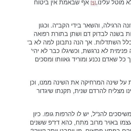
א מוטל עלינו,
אף שבאמת אין ביטוח
[5]
נה הרגילה, והשאר בידי הקב"ה. וכגון
קשה אחת בשנה לבדוק דם ושתן בתורת רפואה
בכלל השתדלות. אך הנה נתבונן למה לא ב'
מית לא נרגשת, וכשיגלו כבר לא יהי'
 כל שאדם נכנע ומוריד גאוותו ומסכים
ת על שינה המרחיקה את השינה ממנו, וכן
ו מצליח להרדם שנית, תקנתו שיגדור
שיסכים להנ"ל, יש לו להרפות גופו. כיון
מו באויר מרוב מתח, כהא דז"פ ששנים
יהם בפתע פתאום, מי ייחבט יותר קשה?