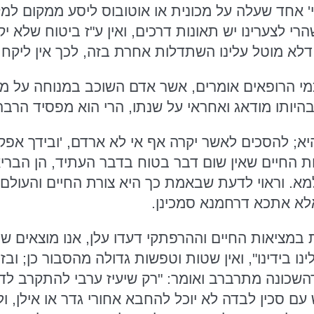
רי לצערינו יש תאונות דרכים, ואין ע"ז ביטוח שלא יק
 דלא מוטל עלינו השתדלות אחרת בזה, לכך אין ליקח 
היותו מודאג ואחראי על שנתו, הרי הוא מפסיד הרבה פעמים יותר 
יא; להסכים לאשר יקרה אף אי לא ארדם, 'ובידך אפקיד 
 החיים שאין שום דבר בטוח בדבר העתיד, הן הבריאות
למא. וראוי לדעת שבאמת כך היא צורת החיים והעו
אלא אתכא דרחמנא סמכינן.
מציאות החיים וההרפתקי דעדו עלן, אנו מוצאים שרק 
לינו בידינו", ואין שטות וטפשות גדולה מהסבור כן; ו
השכונה מתרברב ואומר: "רק שיעיז ערבי להתקרב לד' א
ם סכין לבדה לא יוכל להחבא אחורי גדר או אילן, ולה