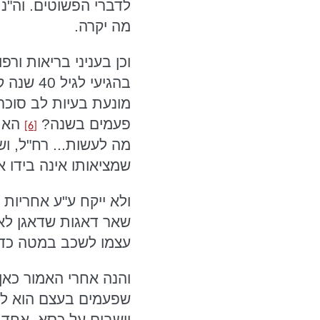
לדברי הפשוטים. וה"נ י
מה יקרה.
וכן בעניני בריאות ור
בהגיעי 
מונעת בעיות לב סוכר 
פעמים בשנה?
הא ש
[6]
מה לעשות... רח"ל,
וש
שמציאותו אינה בידו א
ולא ייקח ע"ע אחריות 
שאר דאגות שדאגן לא 
עצמו לשכב במטה כדרך 
והנה אחרי האמור כאן
שפעמים בעצם הוא לא 
יושבים על כסא, אחד 