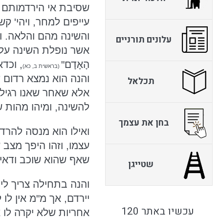
שסיבת אי הירדמותם ה
עייפים למחר, ויהי' ק
והשינה מהם והלאה. ול
עלונים תורניים
אשר נופלת השינה עלי
הָאָדָם"
, וכדא
(בראשית ב, כא)
והנה הוא נמצא רדום ע
תכלאל
אלא שאחר שאנו רגילים
להשינה, ומיהו מהות ש
בחן את עצמך
ואילו הוא מנסה להרד
עצמו, וזהו היפך מצב 
שאף שהוא שוכב ודאי ל
שטייגן
יירדם, אך מ"מ אין לו
עכשיו באתר 120