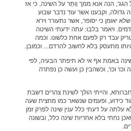
ג', הנה אנא ממך וַותֵּר על השינה, כי אז
וכהנ"ל - ושמח שמחה גדולה, וקבענו אשר עוד נדבר שבוע
א יאומן כי יסופר, אשר נתעורר וירא
דמים. ויאמר בלבו: עתה ידעתי השיטה
ריק עבד רק לפעם אחת כלשונו. וכמה
היותו מתעסק בלא לחשוב להרדם... וכמובן.
שינה באמת אף אי לא תיפתר הבעיה, לפי
ו' וכו', וכשהבין כן ועשה כן נפתרה
ברותא, והייתי הולך לשינת צהרים דשבת
וד כידוע, ופעמים שנשאר כמו מחצית שעה
 עלתה על דעתי כלל ענין שינה לפרק זמן
מקרים אלו, מאחר שאכן נחתי בלא אחריות שינה כלל, ובשונה
ים.