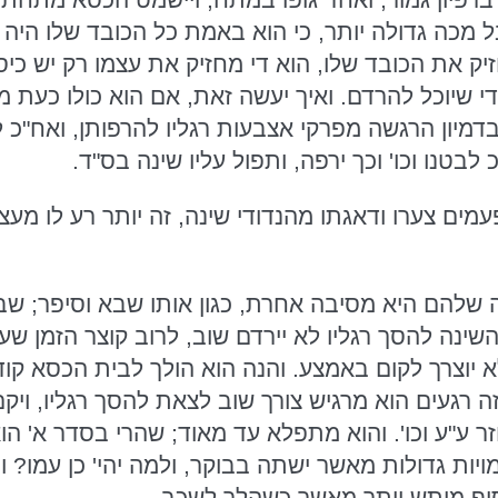
 מכה גדולה יותר, כי הוא באמת כל הכובד שלו היה 
ק את הכובד שלו, הוא די מחזיק את עצמו רק יש כיסא 
שיוכל להרדם. ואיך יעשה זאת, אם הוא כולו כעת מתו
מיון הרגשה מפרקי אצבעות רגליו להרפותן, ואח"כ ל
 לבטנו וכו' וכך ירפה, ותפול עליו שינה בס"ד.
ים צערו ודאגתו מהנדודי שינה, זה יותר רע לו מעצ
ה שלהם היא מסיבה אחרת, כגון אותו שבא וסיפר; שב
ינה להסך רגליו לא יירדם שוב, לרוב קוצר הזמן שעו
א יוצרך לקום באמצע. והנה הוא הולך לבית הכסא קו
 רגעים הוא מרגיש צורך שוב לצאת להסך רגליו, ויקם 
ר ע"ע וכו'. והוא מתפלא עד מאוד; שהרי בסדר א' הו
ויות גדולות מאשר ישתה בבוקר, ולמה יהי' כן עמו? 
סוף מותש יותר מאשר כשהלך לשכב.