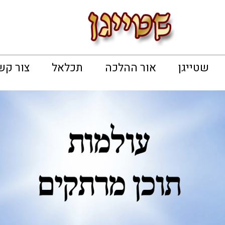
שטייגן
אור ההלכה
תכלאל
צור קש