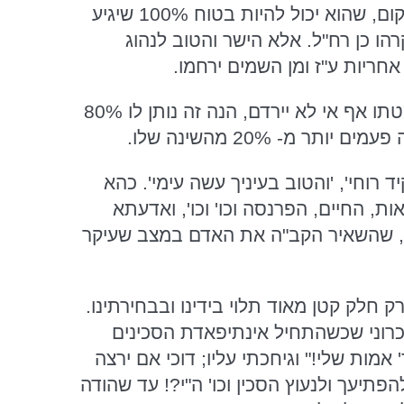
הבא. וכן מעולם לא הי' אחד שעלה על מכונית או אוטובוס ליסע ממקום למקום, שהוא יכול להיות בטוח 100% שיגיע
רהו כן רח"ל. אלא הישר והטוב לנהוג
אחריות ע"ז ומן השמים ירחמו.
זאת ועוד אחרת; שחכמי הרופאים אומרים, אשר אדם השוכב במנוחה על מטתו אף אי לא יירדם, הנה זה נותן לו 80%
מ- 20% מהשינה שלו.
רוחי', 'והטוב בעיניך עשה עימי'. כהא
, החיים, הפרנסה וכו' וכו', ואדעתא
לם, שהשאיר הקב"ה את האדם במצב שעיקר
חלק קטן מאוד תלוי בידינו ובבחירתינו.
בזכרוני שכשהתחיל אינתיפאדת הסכינים
מות שלי!" וגיחכתי עליו; דוכי אם ירצה
פתיעך ולנעוץ הסכין וכו' ה"י?! עד שהודה