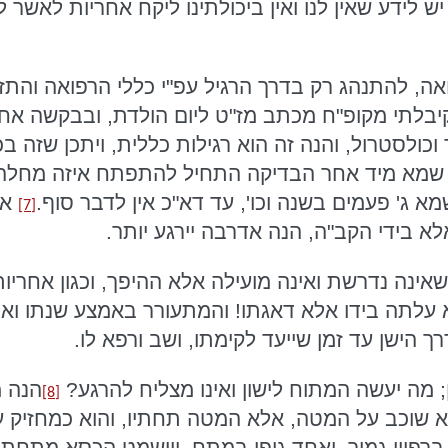
ש לידע שאין לנו ואין ביכולתינו ליקח אחריות לאשר ל
פואה, להתנהג רק בדרך הרגיל עפ"י כללי הרפואה והתזו
לגיל 40 שנה קיבלתי מקופ"ח מכתב מז"ט ליום הולדת, ובב
וכולסטרול, והנה זה הוא רגילות כללית, ויתכן שזה 
מא מיד אחר הבדיקה התחיל להתפתח איזה מחלה פני
מא ג' פעמים בשנה וכו', עד דא"כ אין לדבר סוף.
אך
[7]
לא בידי הקב"ה, הנה אדרבה יירגע יותר.
שאינה נדרשת ואינה מועילה אלא ההיפך, וכגון אחריו
עלתה בידו אלא דאגתו! והמתעורר באמצע שנתו ואינ
הישן עד זמן שייעד לקימתו, ושב ורפא לו.
; מה יעשה המתוח לישון ואינו מצליח להרגע?
הנה מ
[8]
שוכב על המטה, אלא המטה תחתיו, והוא כמחזיק עצ
ברפיון גמור, ואחד גופו במתח, ויישמט הכסא מתחת