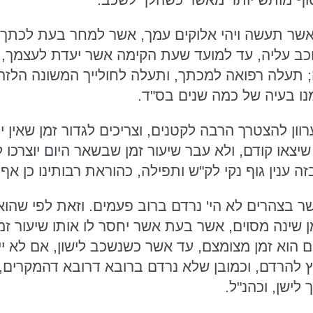
ך אשר תעשה ויהי אלוקים עמך, אשר למחר בעת לכתך
 עליה, עד למועד שעת הקימה אשר יעדת לעצמך, וי
ה; תעלה רפואה למכתך, ותעלה לחולייך המשונה הלזה,
נו בעיה של כמה שנים בס"ד.
וון להצטרך הרבה לקטנים, וצריכים לגדור זמן שאין יוצ
צאו קודם, ולא עבר שיעור זמן שבשאר היום יוצרכו 
בזה ענין גוף נקי לק"ש ותפילה, כהוראת רבותינו כן אף 
 בצהרים לא הי' נרדם ברוב פעמים. וזאת לפי שהוא
שינה מסוים, אשר בעת אשר יחסר לו אותו שיעור זמן 
 הוא זמן מצומצם, עד אשר כשנשכב לישון, אם לא יירד
ץ להרדם, וכמובן שלא נרדם ברובא דרובא דהמקרים,
לישן, וכהנ"ל.