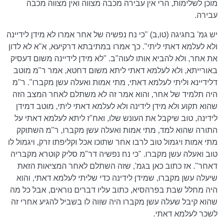
מוכן לשלימות, הרי אין עבירה מכבה מצווה ואין מצווה מכבה
עבירה.
יש גמ' בחגיגה (טו,ב) "כי נח נפשיה של אחר אמרו לא מידן לידיינה
ולא לעלמא דאתי ליתי". כך אמרו במתיבתא דרקיעא, א"א לא לדון
את אחר, ולא להביא אותו לעוה"ב. "לא מידן לידיינה משום דעסיק
באורייתא, ולא לעלמא דאתי ליתא משום דחטא, אמר ר"מ מוטב
דלידיינא וליתי לעלמא דאתי, מתי אמות ואעלה עשן מקברו". ר"מ
היה תלמיד של אחר, והוא אמר זה לא משתלם לאחר המצב הזה
שהוא תקוע ולא מידן לידינה ולא לעלמא דאתי ליתי, מוטב דמידן
לידינה, טוב שיקבל את העונש שלו, ואח"ז ליתא לעלמא דאתי על
התורה שהוא למד, מתי אמות ואעלה עשן מקברו, ר"מ השתוקק
מתי אמות ויגמול טוב לרבו אחר שתוכו אכל וקליפתו זרק, ויגמול לו
טוב ואעלה עשן מקברו. "כי נח נפשיה דר"מ סליק קוטרא מקבריה
דאחר". אז כתוב כאן בגמ', שזה השתלם לאחר המציאות הזאת
שיעלה עשן מקברו, שמידן לידינה כדי שליתי לעלמא דאתי, והוא
היה מחלל שבת בפרהסיא, כתוב עליו דברים נוראים, אבל כל מה
שהוא קיבל שעלה עשן מקברו היה שווה לו בשביל להגיע אחרי זה
לשכר לעלמא דאתי.