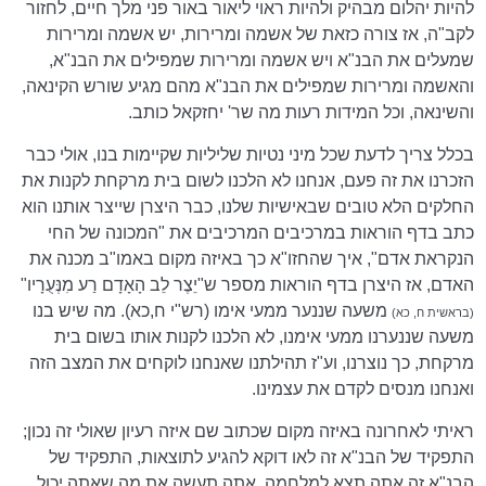
להיות יהלום מבהיק ולהיות ראוי ליאור באור פני מלך חיים, לחזור
לקב"ה, אז צורה כזאת של אשמה ומרירות, יש אשמה ומרירות
שמעלים את הבנ"א ויש אשמה ומרירות שמפילים את הבנ"א,
והאשמה ומרירות שמפילים את הבנ"א מהם מגיע שורש הקינאה,
והשינאה, וכל המידות רעות מה שר' יחזקאל כותב.
בכלל צריך לדעת שכל מיני נטיות שליליות שקיימות בנו, אולי כבר
הזכרנו את זה פעם, אנחנו לא הלכנו לשום בית מרקחת לקנות את
החלקים הלא טובים שבאישיות שלנו, כבר היצרן שייצר אותנו הוא
כתב בדף הוראות במרכיבים המרכיבים את "המכונה של החי
הנקראת אדם", איך שהחזו"א כך באיזה מקום באמו"ב מכנה את
האדם, אז היצרן בדף הוראות מספר ש"יֵצֶר לֵב הָאָדָם רַע מִנְּעֻרָיו"
משעה שננער ממעי אימו (רש"י ח,כא). מה שיש בנו
(בראשית ח, כא)
משעה שננערנו ממעי אימנו, לא הלכנו לקנות אותו בשום בית
מרקחת, כך נוצרנו, וע"ז תהילתנו שאנחנו לוקחים את המצב הזה
ואנחנו מנסים לקדם את עצמינו.
ראיתי לאחרונה באיזה מקום שכתוב שם איזה רעיון שאולי זה נכון;
התפקיד של הבנ"א זה לאו דוקא להגיע לתוצאות, התפקיד של
הבנ"א זה אתה תצא למלחמה, אתה תעשה את מה שאתה יכול