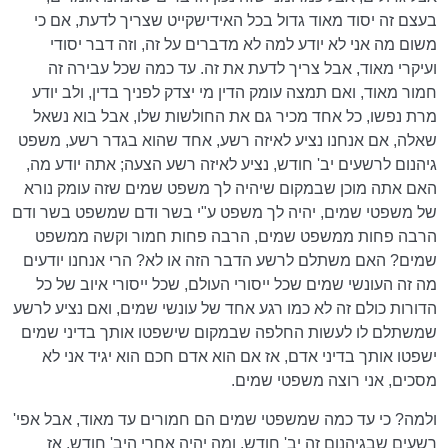
בעצם זה יסוד מאוד גדול בכל האידישקייט שצריך לדעת, אם כי
משום מה אני לא יודע למה לא מדברים על זה, וזה דבר יסודי
ועיקרי מאוד, אבל צריך לדעת את זה. עד כמה שכל עבירה זה
חמור מאוד, ואם תמצה עומק הדין מי יצדק לפניך בדין, ולב יודע
מרת נפשו, כל אחד מכיר גם את החולשות שלו, אבל בוא נשאל
שאלה, אם אנחנו נציע לאיזה רשע, אחד שהוא בגדר רשע, משפט
גיהנום לרשעים יב' חודש, נציע לאיזה רשע הצעה; אתה יודע מה,
האם אתה מוכן שבמקום שיהיה לך משפט שמים שזה עומק נורא
של משפטי שמים, יהיה לך משפט ע"י בשר ודם שמשפט בשר ודם
הרבה פחות ממשפט שמים, הרבה פחות חמור וקשה ממשפט
שמים? האם משתלם לרשע הדבר הזה או לא? הרי אנחנו יודעים
מה זה העונשי שמים שכל ייסורי העולם, שכל ייסורי איוב של כל
הדורות כולם זה לא כמו רגע אחד של עונשי שמים, ואם נציע לרשע
שמשתלם לו לעשות החלפה שבמקום שישפטו אותך בדיני שמים
ישפטו אותך בדיני אדם, אז אם הוא אדם חכם הוא יגיד אני לא
מסכים, אני רוצה משפטי שמים.
ולמה? כי עד כמה שמשפטי שמים הם חמורים עד מאוד, אבל אפי'
רשעים שבגיהנום זה יב' חודש, ומה יהיה אחרי היב' חודש, אז