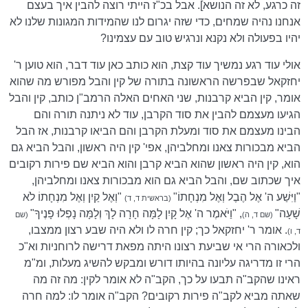
זה כרגע, לא זה הנושא]. אבל בכ"ז הייתי רוצה להבין איך בעצם
אנחנו נהיה שמחים, כדי שזה יגרום לנו שהמידות המגונות שלנו לא
יהיו בפעולה ולא נקנא ונרגיש טוב עם עצמינו?
אולי עוד רגע נמשיך עוד קצת, הוא כותב כאן עוד דבר, הוא טוען ר'
יחזקאל שבפרשה הראשונה בתורה של קין והבל מפורש מה שהוא
אומר, קין הביא קרבנות, שני האחים האלה הרמב"ן כותב, קין והבל
הגיעו מעצמם להבין את סוד הקרבן, עוד לא ניתנה תורה והם
הבינו מעצמם את סוד ומעלת הקרבן והם הביאו קרבנות, אז הבל
הביא מבכורות צאנו ומחלביהן, אפי' קין היה ראשון, והבל הביא גם
הוא, קין היה ראשון שהוא הביא קרבן והוא הביא שם פירות רקובים
איך שכתוב שם, והבל הביא גם הוא מבכורות צאנו ומחלביהן,
"וַיִּשַׁע ה' אֶל הֶבֶל וְאֶל מִנְחָתוֹ"
"וְאֶל קַיִן וְאֶל מִנְחָתוֹ לֹא
(בראשית ד, ד)
שָׁעָה"
, "וַיֹּאמֶר ה' אֶל קָיִן לָמָּה חָרָה לָךְ וְלָמָּה נָפְלוּ פָנֶיךָ"
(שם ד, ה)
(שם
. אומר ר' יחזקאל כך; קין חרה לו ולא היה שבע רצון ממצבו,
ד, ו)
ולכאורה הרי אי שביעת רצונו היתה מפאת דרישה לרוחניות וא"כ
הרי זו מדריגה עליונה בהיותו דורש ומבקש להשיג מעלות, ומ"מ
ראינו שהקב"ה תבעו על כך, הקב"ה לא אומר לקין: מה זה מה
שאתה מביא לקב"ה פירות רקובים? הקב"ה אומר לו: למה חרה