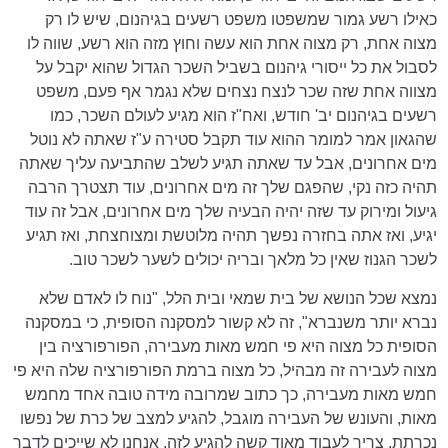
כאילו רשע גמור שמשפטו משפט רשעים בגיהנום, שיש לו רק
מצוה אחת, רק מצוה אחת הוא עשה וחוץ מזה הוא רשע, שווה לו
לסבול את כל ייסורי גיהנום בשביל השכר הגדול שהוא יקבל על
מצווה אחת שזה שכר לנצח נצחים שלא נגמר אף פעם, משפט
רשעים בגיהנום יב' חודש, ואח"ז הוא מגיע לעולם השכר, כמו
שהגאון אמר למומר ההוא עוד תקבל סטירה ע"ז שאתה לא נוטל
מים אחרונים, אבל עד שאתה תגיע לשלב שהתביעה עליך שאתה
תהיה כזה נקי, שהפגם שלך זה מים אחרונים, עוד תצטרך הרבה
גיעול ומירוק עד שזה יהיה הבעיה שלך מים אחרונים, אבל זה עוד
יגיע, ואז אתה בחזרה נפשך תהיה מלוטשת ומצוחצחת, ואז תגיע
לשכר הגנוז שאין כל מלאך ובריה יכולים לשער לשכר טוב.
נמצא שכל הנושא של בית שמאי ובית הלל, "נוח לו לאדם שלא
נברא יותר משנברא", זה לא קשור למסקנה הסופית, כי במסקנה
הסופית כל מצוה היא פי חמש מאות מעבירה, הפורפורציה בין
מצוה לעבירה זה מבהיל, כל מצוה ברמת הפורפורציה שלה היא פי
חמש מאות מעבירה, כך כתוב שמרובה מידה טובה אחד מחמש
מאות, והעונש של העבירה מוגבל, להגיע למצב של כרת של נפשו
נכרתת, צריך לעבוד מאוד קשה להגיע לזה, אנחנו לא שייכים לדבר