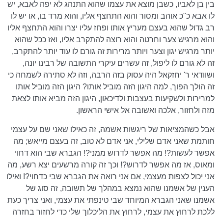
בין בן לאביו, כשבן מוצא את עצמו שהוא התנהג לא יפה לאבא, יש
לו אבא כ"כ אוהב ומסור והוא התחצף אליו, והוא מרד בו, או יש לו
רב גדול שהוא בעצם מעריץ אותו ופחז עליו יצרו והוא התחצף אליו
והוא מרגיש צער וחרטה והוא רוצה להתקרב אליו, ואז ככל שהוא
יותר מרגיש יגון וצער ויותר מרירות זה גורם לו עוד יותר להתקרב,
זה לא גורם לו ליפול, זה עשרים עיקרי התשובה של רבינו יונה,
ושוודאי ר' יחזקאל היה עסוק בזה הרבה, וזה לא סתירה לשמחה כי
זה הולך הפוך, למה היגון הזה מוביל אותו? היגון הזה מוביל אותו
למרירות ולשקיעות בעצבות ולדיכאון, היגון הזה מביא אותו לצאת
מזה ולחזור, אלכה ואשובה אל אישי הראשון.
אבל כשהמציאות של ריגשות אשמה, זה כאילו שאני שם על עצמי
חותמת שאני אדם שלילי, אני אדם לא טוב, זה בעצם מייאש; מה
אפשר לעשות?! מה אפשר לדרוש ממני?! הגברא שבי הוא דחוי
ומאוס, אז מה אפשר לדרוש?! וכך זה קורה מרשעים יצא רשע, מה
אני יכול לצפות מעצמי, אם אני רואה את הגברא שבי כדחוי?! ואילו
הענין של אשמנו שהוא נמצא במהלך של תשובה, זה סוג של
אשמנו שאני הגברא המיוחד שבי טינפתי את עצמי, ואני צריך כעת
ללכת לרחוץ את עצמי, לרחוץ את הליכלוך שלי כדי לחזור בחזרה