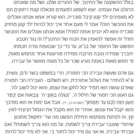
בגלל ההשקעה של החינוך, של ההורים שלנו, ושל מה שאנחנו
הרגלנו את עצמינו. יוצא לשמוע לפעמים מכאלה קצת רחוקים הם
לא מאמינים ילד קטן קיבל סוכריה, הוא קורא: אמא אנחנו אוכלים
את ההכשר הזה? אמר לי פעם אחד איך יכול להיות ילד קטן מחזיק
סוכריה והוא לא יכניס אותה לפה?! אמא אנחנו אוכלים את ההכשר
הזה? זה אפשר להאמין את הכוח של החינוך?! זה נגד הטבע
הפשוט של החומר של בנ"א, עד כדי כך שבאמת גזרה חכמתו
יתברך שמידה טובה מרובה ממידה פורענות אחד מחמש מאות,
פי חמש מאות באמת מגיע שכר על כל מצוה מאשר על עבירה.
גם אדם שעשה עבירה הכי חמורה, הרי במשפט בשר ודם, עשית,
א"א להחזיר את הגלגל אחורנית, ויש תשלום - העבירה הכי חמורה
שאדם עושה הוא תמיד יכול לתקן את עצמו, והוא יכול לשוב לה',
גם העוון הכי חמור של חילול ה', "וְנִגְלָה בְאָזְנָי ה'
צְבָאוֹת אִם יְכֻפַּר
הֶעָוֹן הַזֶּה לָכֶם עַד תְּמֻתוּן"
. אבל אם ימות אז הוא מזדכך
(ישעיהו כב, יד)
והוא יקבל את עונשו, ואחרי זה הוא מקבל את הגמול הניצחי לאין
קץ, זה לפחות מסתמא תחילת הפשט מה שר' יחזקאל מתכוון
שיהודי שעובר עבירה צריך לשמוח, על מה הוא צריך לשמוח? ואם
עברתי עבירה, אז אני גם מיד יכול לחזור בי, אני לא מיד יכול להיות