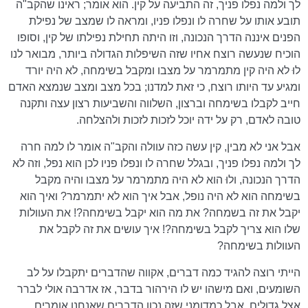
לך ולמה נפלו פניך, זה התביעה על קין. הוא אומר; ראינו שהקב"ה
תובע אותו על שחרה לו ונפלו פניו, ומראה לו שמצב של נפילת
הפנים איננה הדרך הנכונה, וזו היתה תחילת נפילתו של קין, וסופו
הוכיח שנעשה רוצח אחיו שזה השיפלות הגדולה ביותר, מבואר לנו
לוּ לא היה קין מתמרמר על מצבו ומקבל בשימחה, לא היה יורד
ומגיע עד היותו רוצח, כי זאת למדנו; בכל מצב ומצב שנמצא האדם
חייב לקבלו בשימחה וברצון, השלווה והשביעות רצון עצה ותקנה
טובה לאדם, רק על ידה יוכל לזכות לזכות ולהצלחה.
אבל אני לא מבין, קין עשה כזה עוולה והקב"ה אומר לו למה חרה
לך ולמה נפלו פניך, ובגלל שחרה לו ונפלו פניו לכן הוא נפל, וזה לא
הדרך הנכונה, ולוּ הוא לא היה מתמרמר על מצבו והיה מקבל
בשימחה הוא לא היה נופל, אבל איך הוא לא יתמרמר? ואיך הוא
יקבל את זה בשמחה? את מה הוא יקבל בשימחה?! את העוולות
שלו הוא צריך לקבל בשימחה?! איך עושים את זה לקבל את
העוולות בשימחה?
הייתי רוצה להגיד כמה דברים, אקווה שהדברים יתקבלו על לב
השומעים, ואם מישהו יש לו הירהור בדבר, אז אדרבה אולי לברר
אצל גדולים, אבל כמדומני שזה נכון הדברים שאנחנו אומרים,