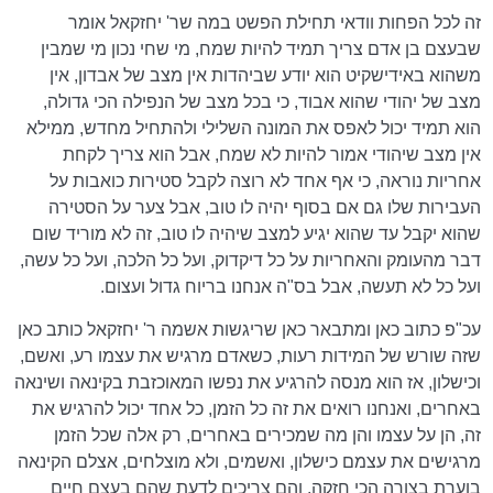
זה לכל הפחות וודאי תחילת הפשט במה שר' יחזקאל אומר
שבעצם בן אדם צריך תמיד להיות שמח, מי שחי נכון מי שמבין
משהוא באידישקיט הוא יודע שביהדות אין מצב של אבדון, אין
מצב של יהודי שהוא אבוד, כי בכל מצב של הנפילה הכי גדולה,
הוא תמיד יכול לאפס את המונה השלילי ולהתחיל מחדש, ממילא
אין מצב שיהודי אמור להיות לא שמח, אבל הוא צריך לקחת
אחריות נוראה, כי אף אחד לא רוצה לקבל סטירות כואבות על
העבירות שלו גם אם בסוף יהיה לו טוב, אבל צער על הסטירה
שהוא יקבל עד שהוא יגיע למצב שיהיה לו טוב, זה לא מוריד שום
דבר מהעומק והאחריות על כל דיקדוק, ועל כל הלכה, ועל כל עשה,
ועל כל לא תעשה, אבל בס"ה אנחנו בריוח גדול ועצום.
עכ"פ כתוב כאן ומתבאר כאן שריגשות אשמה ר' יחזקאל כותב כאן
שזה שורש של המידות רעות, כשאדם מרגיש את עצמו רע, ואשם,
וכישלון, אז הוא מנסה להרגיע את נפשו המאוכזבת בקינאה ושינאה
באחרים, ואנחנו רואים את זה כל הזמן, כל אחד יכול להרגיש את
זה, הן על עצמו והן מה שמכירים באחרים, רק אלה שכל הזמן
מרגישים את עצמם כישלון, ואשמים, ולא מוצלחים, אצלם הקינאה
בוערת בצורה הכי חזקה, והם צריכים לדעת שהם בעצם חיים