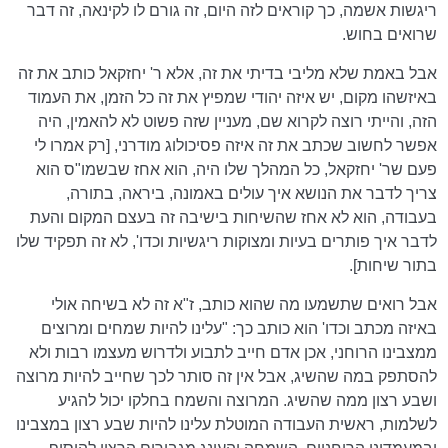
ריגשות אשמה, כך קוראים לזה היום, זה גורם לו לקינאה, זה דבר
שרואים בחוש.
אבל באמת שלא מליבי בדיתי את זה, אלא ר' יחזקאל כותב את זה
באיזשהו מקום, יש איזה יהודי שמפיץ את זה כל הזמן, את העמוד
הזה, והייתי רוצה לקרוא שם, מעניין שזה פשוט לא להאמין, היה
אפשר לחשוב שכתב את זה איזה פסיכולוג מודרני, [רק אמרו לי
פעם שר' יחזקאל, כל המהלך שלו היה, הוא אחז שבשמו"ס הוא
צריך לדבר את הנושא איך עולים באמונה, ביראה, בתורה,
בעבודה, הוא לא אחז שהשיחות בישיבה זה בעצם המקום והעת
לדבר איך פותרים בעיות ומצוקות ריגשיות וכדו', לא זה תפקיד שלו
בתור שיחות].
אבל רואים שתשמעו מה שהוא כותב, ז"א זה לא בשיחה אולי
באיזה מכתב וכדו' הוא כותב כך: "עלינו להיות שמחים ומרוצים
ממצבינו הרוחני, אכן אדם חייב לתבוע ולדרוש מעצמו רבות ולא
להסתפק במה שהשיג, אבל אין זה סותר לכך שחייב להיות מרוצה
ושבע רצון ממה שהשיג. המרוצה והשמח בחלקו יכול להגיע
לשלמות, ראשית העבודה המוטלת עלינו להיות שבע רצון במצבינו