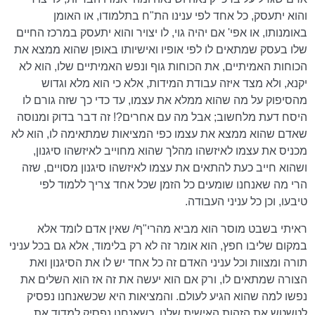
והוא יתעסק, כל אחד לפי ענינו הת"ח בתלמודו, או האומן
באומנותו, או אפי' אם יהיה גוי, לו יצויר והוא יתעסק במרכז החיים
שלו בעסק שמתאים לו לפי אופיו ואישיותו באופן שהוא ממצא את
הכוחות האמיתיים, את הכוחות גוף ונפש האמיתיים שלו, הוא לא
יקנא, ולא מצד איזה עבודת המידות, אלא כי הוא מלא וגדוש
מהסיפוק על מה שהוא ממלא את עצמו, עד כדי כך שזה גורם לו
היסח דעת מלחשוב; אבל מה עם אחרים?! זה דבר בדוק ומנוסה
שאדם שהוא ממצא את עצמו כפי המציאות שמתאימה לו, הוא לא
מכניס את עצמו לאיזשהו מהלך שהוא מחוייב לאיזשהו סיגנון,
ושהוא חייב כעת להתאים את עצמו לאיזשהו סיגנון מסויים, שזה
הרי מה שאנחנו שומעים כל הזמן שכל אחד צריך ללמוד לפי
טיבעו, וכן כל עניני העבודה.
ראיתי בשבט מוסר הוא מביא מהרי"ף/ שאין אדם לומד אלא
במקום שליבו חפץ, הוא אומר זה לא רק בלימוד, אלא גם בכל עניני
תורה ומצוות וכל עניני האדם זה כל אחד יש לו את הסיגנון ואת
הצורה שמתאים לו, ורק אם הוא יעשה את זה אז הוא השלים את
נפשו למה שהוא הגיע לעולם. והמציאות היא שכשאנחנו נפסיק
לטשטש את הזהות האישית שלנו, כשאנחנו נפסיק למדוד את