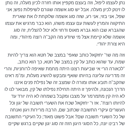
נתן לעצמו ליפול, וזה בעצם מקפיץ אותו חזרה לכיון מעלה, זה נותן
לו זינוק לכיון מעלה. אבל יש סוג אשמה שגורם לשיפלות נפש; אני
שפל, אני בזוי, אני רע, שזה סוג אשמה שלוקחת לו את שארית
התיקווה והמרץ לעשות עם עצמו משהו, הוא כבר מרגיש את עצמו
שהגברא שבו הוא גברא מאוס ודחוי ולא יכול להצליח, זה סוג
אשמה שלא קיימת אצל מי שיודע מה הקב"ה רוצה מיהודי, ומה
היא צורת יהודי.
וזה מה שר' יחזקאל כותב שאפי' במצב של חטא הוא צריך להיות
שמח, עד שהוא כותב על קין במצב של חטא, כך הוא כותב,
"לכאורה הרי אי שביעות רצונו היתה מחמת שאיפה לרוחניות, והרי
זה מדריגה עליונה בהיותו שואף ומבקש להשיג מעלות, ומ"מ ראינו
שהקב"ה תובע אותו ומורה לו שמצב זה של נפילת פנים איננו
הדרך הנכונה, ולהיפך זו היתה תחילת נפילתו של קין, מבואר לנו לוּ
לא היה קין מתמרמר על מצבו ומקבל בשמחה לא היה יורד עד
להיותו רוצח". אז ר' יחזקאל שכח את השערי תשובה של יגון וכל
העשרים עיקרי התשובה שכתוב שם, הרבה מרירות ויגון ואנחה
של כל השערי תשובה שם? אבל פשוט מאוד; כל העיקרי התשובה
של רבינו יונה, כל הסוגי היגון הזה זה סוג יגון שקיים ברגש שקיים