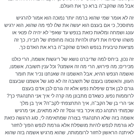
אבל מה שהקב"ה ברא כך את העולם.
זה לא אומר שמי שהוא ברמה יותר נמוכה הוא אמור להרגיש
מתוסכל, כי אם בעצם הוא יעשה את שלו לפי מה שהוא, הוא ירגיש
עונג ושמחה ומלאות כזאת בנפש עד שאפי' לא יהיה לו פנאי או
משהו שיסיח את דעתו ולהיות נכווה מחופתו של חבירו, כך זה
מציאות טיבעית בנפש האדם שהקב"ה ברא את האדם כך.
זה נכון, ביחס למה שדיברנו נושא של ריגשות אשמה, הרי כולנו
מכירים; מה פירוש, הרי מה זה אשמנו? וכל ענין תשובה, אשמנו,
ואשמה הנפש ההיא, אבל האשמנו זה שאנחנו נכיר את חומר
העוון, והאשמנו בעצם של תשובה זה לא סוג של אשמנו שבעצם
גורם לבן אדם שיפלות נפש אלא זה גורם לבן אדם בעצם
לרוממות נפש, כשאדם מתבונן מה קרה לי איך אני התנהגתי כך?
אני הרי בן של הקב"ה, איך התחצפתי לקב"ה? איך בן מלך
שכמותי התנהג כמו איכר בזוי וגס? זה לא מתאים, אני מרגיש
אשמה בזה שלא התנהגתי בצורה שמתאימה לי, סוג הרגשה כזאת
לא גורמת לנפש להיות מושפלת אלא גורמת לנפש הפוך לחזור
לאיתנה הראשון לחזור לרוממותה, שהוא מרגיש אשמה בזה שהוא