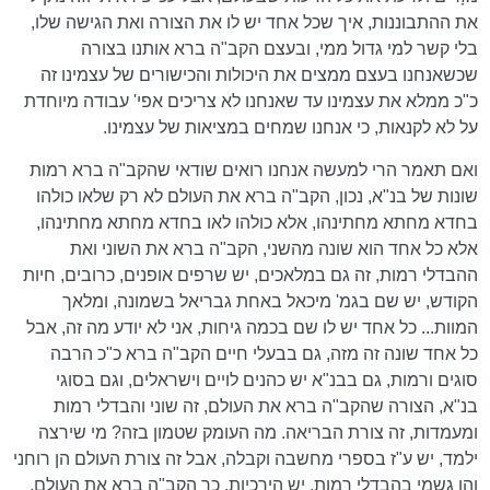
את ההתבוננות, איך שכל אחד יש לו את הצורה ואת הגישה שלו,
בלי קשר למי גדול ממי, ובעצם הקב"ה ברא אותנו בצורה
שכשאנחנו בעצם ממצים את היכולות והכישורים של עצמינו זה
כ"כ ממלא את עצמינו עד שאנחנו לא צריכים אפי' עבודה מיוחדת
על לא לקנאות, כי אנחנו שמחים במציאות של עצמינו.
ואם תאמר הרי למעשה אנחנו רואים שודאי שהקב"ה ברא רמות
שונות של בנ"א, נכון, הקב"ה ברא את העולם לא רק שלאו כולהו
בחדא מחתא מחתינהו, אלא כולהו לאו בחדא מחתא מחתינהו,
אלא כל אחד הוא שונה מהשני, הקב"ה ברא את השוני ואת
ההבדלי רמות, זה גם במלאכים, יש שרפים אופנים, כרובים, חיות
הקודש, יש שם בגמ' מיכאל באחת גבריאל בשמונה, ומלאך
המוות... כל אחד יש לו שם בכמה גיחות, אני לא יודע מה זה, אבל
כל אחד שונה זה מזה, גם בבעלי חיים הקב"ה ברא כ"כ הרבה
סוגים ורמות, גם בבנ"א יש כהנים לויים וישראלים, וגם בסוגי
בנ"א, הצורה שהקב"ה ברא את העולם, זה שוני והבדלי רמות
ומעמדות, זה צורת הבריאה. מה העומק שטמון בזה? מי שירצה
ילמד, יש ע"ז בספרי מחשבה וקבלה, אבל זה צורת העולם הן רוחני
והן גשמי בהבדלי רמות, יש הירכיות, כך הקב"ה ברא את העולם,