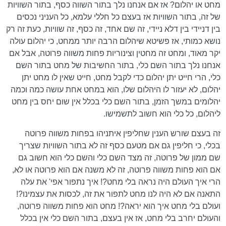
מחט או יהלום? אז אם אנחנו נלך בתור השווה כסף, בתור השוויות
של זה, בתור השוויות אז בעצם כל חללי עלמא, כל העניני נכסים
בין דניידי בין דלא ניידי, זה שם אחד, זה כסף, זה שוויות, כעת זה רק
נושא כמותי, אז פשיטא שיהלום הרבה יותר ממחט, כי יהלום עולה
יקר מאוד, ומחט זה מחטין וצינוריות פחות משווה פרוטה, אבל אם
אנחנו נלך בתור השם כלי, בתור החשיבות של מחט בתור השם
כלי, הרי חייט יתן יהלום כדי לקבל מחט, חייט שאין לו מחט יתן
יהלום, לא יעזור לו היהלום שלו, הוא במחט אחת עושה כמה וכמה
יהלומים במשך הזמן, בתור השם כלי בכלל אין שום יחס בין מחט
ליהלום, כל כלי הוא חשוב לתשמישו.
זה בעצם שורש הענין שחליפין איתניהו בפחות משווה פרוטה
בכלי, כי חליפין גם אם מטעם כסף זה לא בתור השוויות שצריך
שם ממון של פרוטה, זה מצד השם כלי והשם כלי הוא חשוב גם
אם הוא פחות משווה פרוטה, זה לא משנה אם הוא פרוטה או לא,
הרי איך העולם היה נראה בלי מחט?! איך נתפור אפי' את עלה
התאנה אם לא היה לנו מחט לתפור את זה, לכסות את עצמינו?!
ועולם בלי מחט איך הוא יראה?! מחט הוא פחות משווה פרוטה,
והעולם יחרב בלי מחט, אז אין בעצם, בתור השם כלי אין בכלל