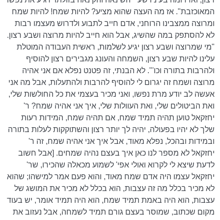
המאוכזבת". אז מה העצה שהוא מציע? להיות שמח! להיות שמח
ומרוצה ממצבינו הרוחני, אדם חייב לתבוע ולדרוש מעצמו רבות
לא להסתפק במה שהשיג, אבל הוא חייב להיות מרוצה ושבע רצון.
"מי שמרוצה ושבע רצון יגיע לשלמות, ראשית העבודה המוטלת
עלינו להיות שבע רצון, השמחה והעונג מגבירים רצון להוסיף
ולהרבות בתורה וכו'". לא הבנתי, זה פטנט נפלא אם אני אהיה
מרוצה ושמח זה יגרום לי להוסיף להרבות ולהתעלות, אבל מה אני
אעשה לב יודע מרת נפשו, ואני מכיר בעצמי את כל החולשות שלי,
ואת הביטולים שלי, ואת העוולות שלי, איך אני אהיה שמח? ר'
יחזקאל טוען תהיה תמיד שמח, אם תהיה שמח, המידות רעות
שלך לא יהיו בפעולה, יהיה לך יותר רצון והשתוקקות לעלות בתורה
ובמידות ובהכל, נפלא מאוד, אבל איך אני אהיה שמח, זה ר'
יחזקאל לא מספר לנו כאן איך בעצם נהיה שמחים. [אבל חשוב
לדעת שיצא לי לקרוא ואולי אפי' לשמוע מכאלה שהכירו, שר'
יחזקאל עצמו היה אדם שמח מאוד, והוא פעם אמר למישהו; שהוא
לא מכיר בכלל מה זה עצבות, הוא בכלל לא מכיר את המושג של
עצבות, הוא היה באמת תמיד שמח, הוא היה תמיד אומר, יש בעוד
מקום שכתוב, שמוסר בעצם גורם תמיד לשמחה, אבל נעזוב את