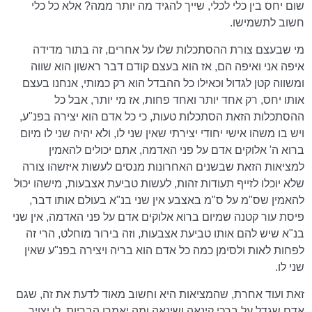
שום יחס בין כלי לכלי, שייך להגיד מה יותר ממה? אלא כל כלי
חשוב לתשמישו.
מי שבעצם צורת ההסתכלות שלו על אחרים, זה בתור מדידה
איפה אני ואיפה הם, אז הוא בעצם קודם דבר ראשון הוא שווה
ומשווה קטן לגדול וכאילו כל ההבדל הוא רק כמותי, אנחנו בעצם
אותו יחס, רק אחד יותר ואחד פחות, אז מי יותר, אבל כל
ההסתכלות הזאת הסתכלות טעות, כי כל אדם הוא יצירה בפנ"ע,
ויש בו משהו אישי יחודי יצירתי שאין שני לו, ולא יהיה שני לו מיום
ברוא ה' אלוקים אדם על פני האדמה, אתם יכולים להאמין
למציאות הזאת שבשנים האחרונות מנסים לעשות איזשהו צורה
שלא יוכלו לזייף תעודות זהות, לעשות טביעת אצבעות, מישהו יכול
להאמין שס"מ על ס"מ באצבע אין שני בנ"א בעולם אותו דבר,
פיסת עור קטנה שמיום ברוא אלוקים אדם על פני האדמה, אין שני
בנ"א שיש להם אותו טביעת אצבעות, וזה בירור מוחלט, הרי זה
לפחות לאות ולסימן כמה כל אדם הוא בריה ויצירה בפנ"ע שאין
שני לו.
זאת ועוד אחרת, שהמציאות היא וחשוב מאוד לדעת את זה, שגם
אדם שגדל על ברכי קינאה ושינאה ומה יאמרו הבריות, לו יצויר