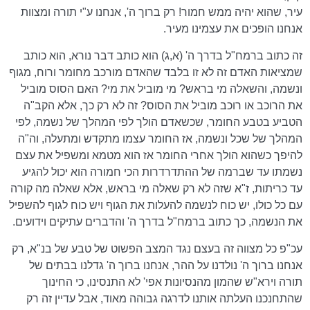
עיר, שהוא יהיה ממש חמור! רק ברוך ה', אנחנו ע"י תורה ומצוות
אנחנו הופכים את עצמינו מעיר.
זה כתוב ברמח"ל בדרך ה' (א,ג) הוא כותב דבר נורא, הוא כותב
שמציאות האדם זה לא זו בלבד שהאדם מורכב מחומר ורוח, מגוף
ונשמה, והשאלה מי בראש? מי מוביל את מי? האם הסוס מוביל
את הרוכב או רוכב מוביל את הסוס? זה לא רק כך, אלא הקב"ה
הטביע בטבע החומר, שכשאדם הולך לפי המהלך של נשמה, לפי
המהלך של שכל ונשמה, אז החומר עצמו מתקדש ומתעלה, וה"ה
להיפך כשהוא הולך אחרי החומר אז הוא מטמא ומשפיל את עצם
נשמתו עד שברמה של ההתדרדרות הכי חמורה הוא יכול להגיע
עד כריתות, ז"א שזה לא רק שאלה מי בראש, אלא שאלה מה קורה
עם כל כולו, יש כוח לנשמה להעלות את הגוף ויש כוח לגוף להשפיל
את הנשמה, כך כתוב ברמח"ל בדרך ה' והדברים עתיקים וידועים.
עכ"פ כל מצווה זה בעצם נגד המצב הפשוט של טבע של בנ"א, רק
אנחנו ברוך ה' נולדנו על ההר, אנחנו ברוך ה' גדלנו בבתים של
תורה וירא"ש שהמון מהנסיונות אפי' לא התנסינו, כי החינוך
שהתחנכנו העלתה אותנו לדרגה גבוהה מאוד, אבל עדיין זה רק