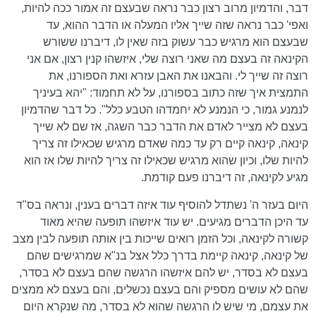
דבר, והדמיון מרוב רצון כבר נראה שבעצם זה אמור ככה להיות,
ואפי' כבר נראה שזה שייך אליו המעלה או הדבר ההוא, עד
שבעצם הוא מרגיש כבר עשוק בזה שאין לו, דיברנו ששורש
הקינאה זה בעצם מה שאני רוצה שלי, איזשהו קנין רצון, אם אני
רוצה זה שייך לי. והבאנו את האבן עזרא ואת הספורנו, את
התמצית איך שזה כתוב בספורנו, על לא תחמוד: "יהא בעיניך
לנמנע גמור, כי הנמנע לא יחמדהו הטבע כלל". כל דבר שהדמיון
בעצם לא מצייר לאדם את הדבר כבר השגה, אז שם לא שייך
קינאה, קינאה קיים רק עד כמה שאדם מרגיש שכאילו זה צריך
להיות שלו, וכיון שהוא מרגיש שכאילו זה צריך להיות שלו אז הוא
מגיע לקינאה, זה דיברנו פעם קודמת.
היום בעזר ה' נשתדל להוסיף עוד איזה דברים בענין, ונראה בס"ד
עד היכן הדברים מגיעים. יש עוד איזשהו תופעה שהיא מאוד
קשורה לקינאה, וכל הזמן רואים שייכות בין אותה תופעה לבין מצב
של קינאה, קינאה קיימת בדרך כלל אצל בנ"א שמרגישים שהם
בעצם לא בסדר, יש להם איזשהו הרגשה שהם בעצם לא בסדר,
שהם לא עושים מספיק והם בעצם נכשלים, והם בעצם לא ממצים
את עצמם, מי שיש לו הרגשה שהוא לא בסדר, מה שנקרא היום