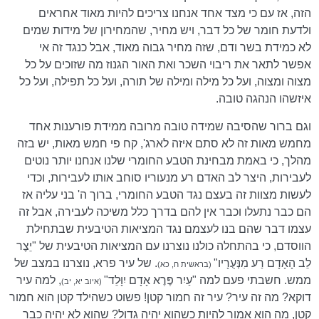
הזה, אז עם כי מצד אחד אנחנו צריכים להיות מאוד אחראים
ולדעת חומר של כל דבר, ויש מחיר, שהמחירון של מידות שמים
לא כמידת בשר ודם, שזה מחיר גבוה מאוד, אבל כנגד זה אי
אפשר לתאר את ריבוי השכר ואת האור הגנוז מה שזוכים על כל
מצוה ומצוה, ועל כל מילה ומילה של תורה, ועל כל תפילה, ועל כל
איזשהו הנהגה טובה.
וגם ברור שהסיבה שמידה טובה מרובה ממידת פורענות אחד
מחמש מאות זה לא סתם איזה לארג', קח פי חמש מאות, יש בזה
מהלך, כי באמת מבחינת הטבע החומרי שלנו אנחנו יותר נוטים
לעבירות, היצר לב האדם רע מנעוריו סוחב אותו לעבירות, וכדי
לעשות מצוות זה בעצם נגד הטבע החומרי, ברוך ה' בני עליה אז
הם כבר נתעלו וכבר אין להם בדרך כלל משיכה לעבירה, אבל זה
עצמו דבר שהם בנו לעצמם נגד המציאות הטיבעית שבתחילת
הווסדם, כי בהתחלה כולנו נוצרנו עם המציאות הטיבעית של "יֵצֶר
לֵב הָאָדָם רַע מִנְּעֻרָיו"
. של עיר פרא, נוצרנו במצב של
(בראשית ח, כא)
ממש. חשבתי פעם למה "עַיִר פֶּרֶא אָדָם יִוָּלֵד"
, למה עיר
(איוב יא, יב)
דוקא? מה זה עיר? עיר זה חמור קטן! פשוט כשהילד קטן הוא חמור
קטן, מה הוא אמור להיות כשהוא יהיה גדול? שהוא לא יהיה כבר