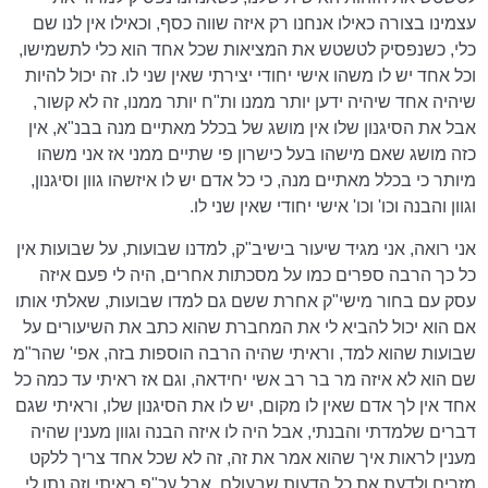
עצמינו בצורה כאילו אנחנו רק איזה שווה כסף, וכאילו אין לנו שם
כלי, כשנפסיק לטשטש את המציאות שכל אחד הוא כלי לתשמישו,
וכל אחד יש לו משהו אישי יחודי יצירתי שאין שני לו. זה יכול להיות
שיהיה אחד שיהיה ידען יותר ממנו ות"ח יותר ממנו, זה לא קשור,
אבל את הסיגנון שלו אין מושג של בכלל מאתיים מנה בבנ"א, אין
כזה מושג שאם מישהו בעל כישרון פי שתיים ממני אז אני משהו
מיותר כי בכלל מאתיים מנה, כי כל אדם יש לו איזשהו גוון וסיגנון,
וגוון והבנה וכו' וכו' אישי יחודי שאין שני לו.
אני רואה, אני מגיד שיעור בישיב"ק, למדנו שבועות, על שבועות אין
כל כך הרבה ספרים כמו על מסכתות אחרים, היה לי פעם איזה
עסק עם בחור מישי"ק אחרת ששם גם למדו שבועות, שאלתי אותו
אם הוא יכול להביא לי את המחברת שהוא כתב את השיעורים על
שבועות שהוא למד, וראיתי שהיה הרבה הוספות בזה, אפי' שהר"מ
שם הוא לא איזה מר בר רב אשי יחידאה, וגם אז ראיתי עד כמה כל
אחד אין לך אדם שאין לו מקום, יש לו את הסיגנון שלו, וראיתי שגם
דברים שלמדתי והבנתי, אבל היה לו איזה הבנה וגוון מענין שהיה
מענין לראות איך שהוא אמר את זה, זה לא שכל אחד צריך ללקט
מזָרים ולדעת את כל הדעות שבעולם, אבל עכ"פ ראיתי וזה נתן לי