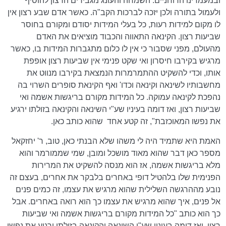
ובמעמדינו הרוחניים. השמחה והעונג מגבירים הרצון להוסיף
ולעמול בתורה ולכן יזכה לברכות הקב"ה. כאשר אדם שבע רצון אין
לו מקום למידות רעות, כל בעלי המידות יסודם ומקורם בחוסר
שביעות רצון. הקינאה התאווה והכבוד מוציאים את האדם
מהעולם, מפני שסבור כי אין לו כלום מתגברות המידות בו, כאשר
מרגיש בקירבו חיסרון ואי שקט פנימי אין שביעות רצון אופפת
אותו, וכדי להשקיט ההתמרמרות הנמצאת בקירבו מנווט את
מחשבותיו לשינאה וקינאה וכדו' ואף הקינאת סופרים השרוי בה
נהפכת לקינאה עמוקה. כל המידות מקורם בריגשות אשמה ואי
שביעות רצון, ואז דומה בעיניו שע"י השינאה והקינאה בזולתו ירגיע
את נפשו המאוכזבת", זה קטע אחד
שהוא כותב כאן.
האמת היא שתמיד היה לי משהו שלא הבנתי כאן, טוב, ר' יחזקאל
מספר כאן דבר שהוא מאוד מושכל ומובן, שמי שממורמר והוא
מלא בריגשות אשמה, אז הוא מנסה להשקיט את המרירות
הפנימית שלו בלהטיל דופי באחרים בלבקר את אחרים, בעצם זה
נובע מההרגשה השלילית שהוא מרגיש את עצמו, זה כמים פנים
אל פנים, איך שהוא מרגיש את עצמו כך הוא רואה באחרים. אבל
כך הוא כותב "כל המידות מקורם בריגשות אשמה ואי שביעות
רצון, ואז דומה בעיניו שע"י השינאה והקינאה בזולתו ירגיע את נפשו