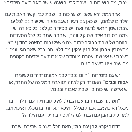
שבת, מה השייכות בין שבת לבין השעשוע של האבות עם הילדים?
אז האמת היא שאכן יש שייכות בין שבת לבין קשר האבות עם
הילדים שלהם, ויש כאן גם רעיון נשגב מאוד ושקשור גם לכל ענין
שבת ושמן הראוי לדעת זאת, יש בסידורים, לפני כל סעודה יש
שמה בסידור איזה שטיק'ל זוהר, יש זוהר שמחולק לכל הסעודות,
ובזוהר של שבת בבוקר כתוב שם משפט כזה: "תאנא בהדין יומא
מתעטרין
אבהן וכל בנין ינקין
מה דלאו הכי בכל שאר חגין וזמנין".
בשבת יש איזושהי עטרת מיוחדת של אבות עם ילדיהם הקטנים,
מה שזה אינו בשאר חגים.
יש גם בזמירות: "היום נכבד לבני אמונים זהירים לשומרו
אבות ובנים
". האם זה רק לאיזה תפארת המליצה של החרוז, או
יש איזשהו שייכות בין שבת לאבות ובנים?
"השומר שבת
הבן עם הבת
", לא כתוב הילד עם הילדה, בן
מכלל דאיכא אב, אבות מכלל דאיכא תולדות, בן מכלל דאיכא אב,
למה כתוב הבן עם הבת, למה לא כתוב הילד עם הילדה?
"דרור יקרא
לבן עם בת
", האם הכל בשביל שתיבת 'שבת'