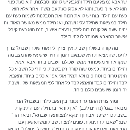
שהאבא נמצא עם הילד והאבא יש לו זמן וסבלנות, הוא כעת פנוי
הוא לא עייף כעת, והוא לא עסוק כעת עם משהו אחר אלא הוא
כעת עם הילד, בזה יש לו את הכוח ואת הסבלנות לשמוח כעת עם
הילד במציאות שהילד עליז ושמח, ואז הילד ממש מאושר מאוד, זה
יהיה שעה של קורת רוח לילד, ובעצם אישור, הנה הוא כעת קיבל
אישור מהאבא שמותר לו להיות ילד.
מה קורה בשולחן שבת, איך צריך ליראות שולחן שבת? צריך
לדעת שהמציאות היא שכמעט הזמן היחיד שיש איזשהו מצב מה
שנקרא הווי משפחתי ממש, שכולם יושבים ביחד אבא ואמא
והילדים ביחד, כמעט שזה קורה רק בשבת, כי הרי כל השבוע כל
הזמן טרודים וסחופים ולא תמיד אולי אפי' אוכלים ביחד, והאבא
לבד והילדים לבד והאמא לבד כל אחד לפי המציאות שלו, ושבת
זה הזמן שיושבים כולם ביחד.
ומהי צורת ההנהגה הנכונה בין האב לילדיו בשבת? הנה
מבואר בגמ' (נדרים לז,ב): "אין קוראין בתחילה עם התינוקות
בשבת כדי שיפנו אבוהון דינוקא למצוותא דשבתא". וביאר הר"ן
שם; "שאבות התינוקות פונים למצות שבת ומשתעשעין עם
התינוקות, ואם יקראו התינוקות לכתחילה יחושו לביטולם". מבואר