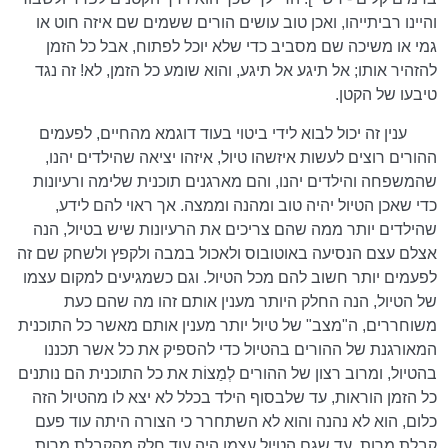
והיינו רביתייהו, ואכן טוב עושים הורים ששמים שם איזה חוט או
גמי או משיכה שם מסביב כדי שלא יוכל לפתוח, אבל כל הזמן
להזהיר אותו; אל תיגע אל תיגע, והוא שומע כל הזמן, לא! זה נגד
טיבעו של הקטן.
ענין זה יכול לבוא לידי ביטוי בעוד דוגמא מהחיים, לפעמים
ההורים רוצים לעשות איזשהו טיול, איזהו יציאה שהילדים יהנו,
שהמשפחה והילדים יהנו, והם מארגנים תוכנית שלימה ורעיונות
כדי שאכן הטיול יהיה טוב ומהנה וממצה. אך ראוי להם לידע,
שהילדים יותר ממה שהם צריכים את הרעיונות שיש בטיול, הנה
אצלם עצם הנסיעה באוטובוס ולאכול במבה ולקפץ ולשחק שם זה
לפעמים יותר חשוב להם מכל הטיול. וגם כשמגיעים למקום עצמו
של הטיול, הנה החלק היותר מענין אותם זהו מה שהם כעת
משוחררים, ה"מצב" של טיול יותר מענין אותם מאשר כל התוכנית
המאורגנת של ההורים בהטיול כדי להספיק את כל אשר תכננו
בהטיול, ומרוב רצון של ההורים לְמַצוֹת את כל התוכנית הם נותנים
כל הזמן הוראות, עד שלבסוף הילד בכלל לא יצא לו מהטיול הזה
כלום, הוא לא נהנה והוא לא השתחרר כי הצורה היתה עוד פעם
קבלת מרות, עד שגם הטיול עצמו היה עוד חלק מהקבלת מרות