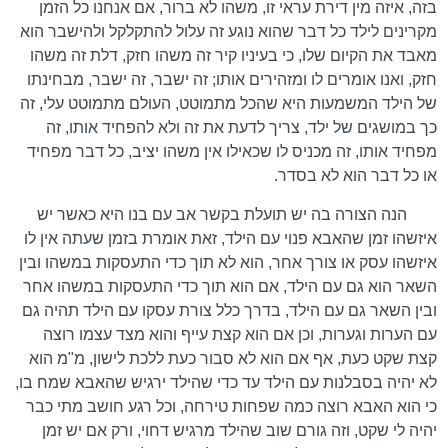
בזה, איזה מין דירת עראי זו, משהו לא ברור, אם אנחנו כל הזמן
מקרינים לילד כל דבר שהוא נוגע זה עלול להתקלקל ולהישבר הוא
מאבד את הקיום שלו, כי בעיניו קיר זה משהו חזק, דלת זה משהו
חזק, ואנו אומרים לו ומזהירים אותו; זה ישבר, זה ישבר, מבחינתו
של הילד המשמעות היא שהכל מתמוטט, העולם מתמוטט עלי, זה
כך במושגים של ילד, צריך לדעת את זה ולא להפחיד אותו, זה
מפחיד אותו, זה מכניס לו שכאילו אין משהו יציב, כל דבר מפחיד
או כל דבר הוא לא בסדר.
הנה הצורה בה יש תועלת בקשר אב עם בנו היא כאשר יש
איזשהו זמן שהאבא פנוי עם הילד, זאת אומרת בזמן שעתה אין לו
איזשהו עסק או צורך אחר, הוא לא תוך כדי התעסקות במשהו ובין
השאר הוא גם עם הילד, אם הוא תוך כדי התעסקות במשהו אחר
ובין השאר גם עם הילד, בדרך כלל צורת עסקו עם הילד תהיה גם
עם הערות וגערות, וכן אם הוא קצת עייף והוא מצד עצמו רוצה
קצת שקט כעת, אף אם הוא לא סבור כעת ללכת לישון, מ"מ הוא
לא יהיה בסבלנות עם הילד עד כדי שהילד ירגיש שהאבא שמח בו,
כי הוא האבא רוצה כמה שפחות טירחה, וכל רגע חושב מתי כבר
יהיה לי שקט, וזה גורם שוב שהילד מרגיש דחוי, ורק אם יש זמן