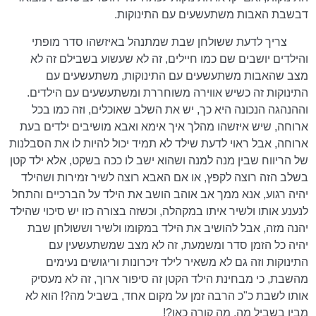
דבשבת האבות משתעשעים עם התינוקות.
צריך לדעת ששולחן שבת שמתנהל באיזשהו סדר מופתי
והילדים יושבים שם כמו חיילים, זה לא שעשוע בשבילם זה לא
מצב שהאבות משתעשעים עם התינוקות, משתעשעים עם
התינוקות זה כשיש אווירה משוחררת ומשתעשעים עם הילדים.
וההנהגה הנכונה היא כך, יש את השלב שאוכלים, וזה כמו בכל
ארוחה, שיש איזשהו מהלך איך אימא ואבא מושיבים ילדים בעת
ארוחה, אבל ראוי לדעת שילד לא תמיד יכול להיות לו את הסבלנות
של הריווח שבין מנה למנה ושהוא ישב לו ככה בשקט, אלא ילד קטן
בשלב הזה רוצה לקפץ, או אם האבא רוצה לשיר זמירות ושהילד
יהיה רגוע, אנא ממך אב אוהב הושב את הילד על הברכיים והתחל
לנענע אותו ולשיר איתו במקהלה, וכשזה בצורה כזו יש סיכוי שהילד
יהנה מזה, אבל להושיב את הילד במקומו ולשיר וששולחן שבת
יהיה כל הזמן סדר ומשמעת, זה לא מצב שמשתעשעין עם
התינוקות וזה גם לא משאיר לילד זיכרונות וריגושים נעימים
מהשבת, כי מבחינת הילד הקטן זה סיפור ארוך, זה לא מעסיק
אותו לשבת כ"כ הרבה זמן על מקום אחד, בשביל מה?! הוא לא
מבין בשביל מה, מה קורה כאן?!