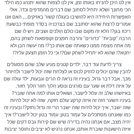
אין לנו היכן להניחו באותו זמן, אין לנו לצפות שהוא יתנהג כמו הילד
הכי מחונך ושלא יתחיל לסחוב שם דברים מהמדפים וכדו', אולי
האפשרות היחידה היא להושיבו בעגלה קשור באזיקים..., האם אנו
אמורים לרצות שהוא יסתובב שם בצרכניה בסדר מופתי כבשעת
ריכוז בגן?! הלא זה מקום שבו כולם הולכים ושבים, ויש לו שם
הרבה "קוביות" "כדורים" והרבה חפצים וקופסאות לשחק בהם,
מה אתה מצפה ממנו כשאתה שם אותו כך?! מה יעשה הבן ולא
יחטא?! שהוא לא יתחיל לשחק שם?! וכי כל הזמן תצעק עליו?!
צריך לדעת עוד דבר, ילדים קטנים מגיע שלב שהם מסוגלים
להבין שהם יכולים להזיק לכוס או לצלחת שזה יכול לישבר ולהיזהר
מכך, אבל דבר גדול, בעיניו זה נראה לו הרים וגבעות, ילד עולה שם
על איזה דלת או שער עם סורגים ונוסע הלוך חזור הלוך חזור,
באיזשהו שלב זה עלול לישבר, ושואלים אותו למה אתה שובר?
בעיניו השער הזה זה איזה קרקע עולם חזקה, שזה לא יכול להיות
שזה ישבר, איך יכול להיות שזה ישבר הרי זה גדול וחזק?! ובעיניו זה
כמו שאנחנו מסתכלים על עמוד בטון; עמוד בטון יכול לישבר?! איך
יהיה מצב, אם אנחנו נהיה בדירה שיש שם קירות גבס דקים שכל
איזה הישענות שוברת אותם, אנחנו נרגיש לא יציבים וחוסר יציבות