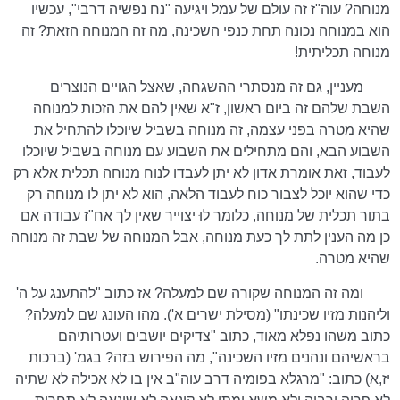
מנוחה? עוה"ז זה עולם של עמל ויגיעה "נח נפשיה דרבי", עכשיו
הוא במנוחה נכונה תחת כנפי השכינה, מה זה המנוחה הזאת? זה
מנוחה תכליתית!
מעניין, גם זה מנסתרי ההשגחה, שאצל הגויים הנוצרים
השבת שלהם זה ביום ראשון, ז"א שאין להם את הזכות למנוחה
שהיא מטרה בפני עצמה, זה מנוחה בשביל שיוכלו להתחיל את
השבוע הבא, והם מתחילים את השבוע עם מנוחה בשביל שיוכלו
לעבוד, זאת אומרת אדון לא יתן לעבדו לנוח מנוחה תכלית אלא רק
כדי שהוא יוכל לצבור כוח לעבוד הלאה, הוא לא יתן לו מנוחה רק
בתור תכלית של מנוחה, כלומר לוּ יצוייר שאין לך אח"ז עבודה אם
כן מה הענין לתת לך כעת מנוחה, אבל המנוחה של שבת זה מנוחה
שהיא מטרה.
ומה זה המנוחה שקורה שם למעלה? אז כתוב "להתענג על ה'
וליהנות מזיו שכינתו" (מסילת ישרים א'). מהו העונג שם למעלה?
כתוב משהו נפלא מאוד, כתוב "צדיקים יושבים ועטרותיהם
בראשיהם ונהנים מזיו השכינה", מה הפירוש בזה? בגמ' (ברכות
יז,א) כתוב: "מרגלא בפומיה דרב עוה"ב אין בו לא אכילה לא שתיה