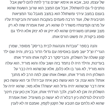
של עצמו, טוב, אבא או אימא ישנים צריך לתת להם לישון אבל
נותנים לי גם להשתולל, אבל אם המצב הוא שרוב השעות שהוא
בעצם במצב עירני ומשתולל הוא במצב מוגבל נגד המציאות
הטיבעית שלו, ועוד הרבה פעמים בעקבות הגערות והביקורת עליו
על מרצו וקפיצותיו משודר לו שהוא רע, זאת אומרת שזה לא רק
מצב שאנחנו משגיחים שהוא לא יזיק או לא ינזק אלא הילד גם
סופג ביקורת, זה פשוט הורס אותו.
והנה בספר "עובדות והנהגות לבית בריסק" מסופר, שמרן
הגרי"ז זצ"ל ישב פעם באסיפה עם גדולי הדור בביתו, והיה שם ילד
קטן שעלה על השולחן, והבריסקר רב לקח אותו והוריד אותו
בעדינות, והילד היה לו נחמד בזה ושוב עלה והוא מוריד, הוא עולה
והוא מוריד, לא גער בו ולא כלום, אלא שכשהוא היה כבר על
השולחן היה מוריד אותו, ושאלו אותו שם; למה הרב לא מחנך
אותו? והוא ענה; וכי הוא עושה כאן איזה עבירה?! וכי הוא עושה כאן
איזה דבר שכשהוא יהיה גדול הוא יעשה?! אלא מאי, שהוא יהיה על
השולחן זה אכן לא לענין, ולכך הורדתי אותו, אבל אין כאן ענין חינוך
להרגילו לגדלותו כיון דבלא"ה לא יעשה כן משיגדל. זאת אומרת
שהוא לא נלחם עם הטבע של הקטן לקפץ, ואמנם זה לא לענין