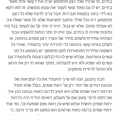
בחיים, מי שרגיל שכל רצון מתממש יש לו אח"ז קושי גדול מאוד
בחיים, יש לו גם מאוד קושי לעצור את עצמו ממשהו, זה לאו דוקא
בא לידי ביטוי במצוות ועבירות, אבל צריך לדעת שלא כל רצון
מתממש, ז"א ככל שילד מחונך למציאות שלא 'כל אשר שאלו עיני
לא אצלתי מהם', אלא יש גבול, יהיה לו יותר קל גם לעמוד בכל מיני
נסיונות שיהיה לו בחיים. וגם יהיה לו יותר כוחות להשקיע עבור
הצלחה עתידית ולשלם מחיר של העדר רצון מסוים בההווה, או
לשלם באיזה קושי בההווה כדי להרויח יותר בהעתיד, שהרי כל
השקעה עתידית המתארכת לזמן מתמשך יש באמצע כל מני
קשיים והפרעות, שבלא שיש לו כח לבלום רצונות ולהתמודד עם
קשיים לא ישקיע ולא יגיע להצלחה, מתוך שהוא חי רק את הרגע
ולא הורגל לדחיית סיפוקים.
הבה נתבונן, הנה לא שייך להעמיד את כל המציאות של
הנהגת החיים של יהודי רק על יראת שמים, בגלל שלא תמיד
הדרגת יראת שמים שלנו היא תגיע לדרגה כזאת גבוהה כעין איך
שה"חפץ חיים" צועק שם על העגלון; רואים! הח"ח היה בדרגת
יראת שמים חושית שחש שיש עין רואה ואוזן שומעת וכו', ומי שחי
יראת שמים ברמה כזאת שרואים הוא כמעט לא צריך חינוך, כי