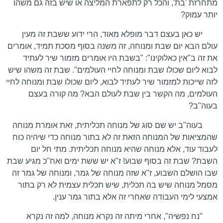
מתחרזת 'בת', והכל רק לתפארת המליצה או שיש בזה גם משהו
יותר עמוק?
יש כאן בעצם דבר מופלא מאוד, הרי ידוע ששבת זה מעין
עולם הבא יום שבת ומנוחה, זה משנה בסוף מסכת תמיד, אומרים
את זה ב"אין כאלוקינו": "בשבת היו אומרים מזמור שיר לעתיד
לבוא ליום שכולו שבת ומנוחה לחיי העולמים". שבת זה משהו שיש
לזה שייכות למזמור שיר לעתיד לבוא, ליום שכולו שבת ומנוחה לחיי
העולמים, מה הקשר בין שבת לעולם הבא? מה קורה בעצם
בעוה"ב?
בעוה"ב יש שם סוג של מנוחה תכליתית, זאת אומרת מנוחה
שהמציאות של המנוחה הזאת זה לא בתור מנוחה כדי שיהיה כוח
לעבוד עוד, אלא מנוחה שהיא מנוחה תכליתית. מתי חל יום
השבת? שבת זה בסוף שבוע! ז"א יש ששת ימים ואח"כ מגיע שבת
שבו הושלם השבוע, ז"א שזה מנוחה של גמר, ומנוחה של גמר זה
מסמל מנוחה שיש בה תכלית, שיש תכלית עצמית לא רק בתור
אמצעי לימי העבודה שאחרי זה אלא בתור גמר ענין.
"נח נפשיה", אחרי מיתה זה נקרא מנוחה, למה זה נקרא