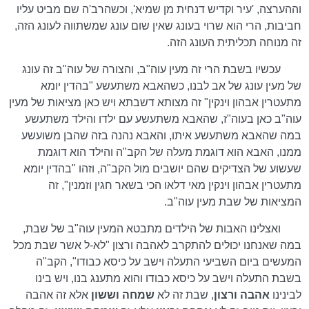
וההערצה, 'עיר וקדיש דנחית מן שמיא', וכשהרב'ה שם מביט עליו
חביבות, הרי הוא שרוי בעונג שאין שום עונג שמשתווה לעונג הזה,
זה מנוחה תכליתית העונג הזה.
עכשיו בשבת הרי זה מעין עוה"ב, והצורה של עוה"ב זה עונג
של מעין עונג של אב לבנו, כשהאבא משתעשע "בהדין יומא
מתעטרין אבהון וינקין" זה מצותא דשבתא ויש כאן מציאות של מעין
עוה"ב כאן בעוה"ז, שהאבא משתעשע עם ילדו והילד משתעשע
במה שהאבא משתעשע איתו, והאבא נהנה בזה שהבן משועשע
ממנו, האבא הוא דוגמת מעלה של הקב"ה והילד הוא דוגמת
שעשוע של הצדיקים שהם יושבים מול הקב"ה, וזהו "בהדין יומא
מתעטרין אבהון וינקין מאי דלאו הכי בשאר חגין וזמנין", זה
המציאות של שבת מעין עוה"ב.
ואצלינו האבות של הילדים מתבטא המעין עוה"ב של שבת,
במה שאנחנו יכולים להתקרב לאהבה ורצון "לא-ל אשר שבת מכל
המעשים ביום השביעי התעלה וישב על כיסא כבודו", הקב"ה
בשבת התעלה וישב על כיסא כבודו והוא מתענג בנו, ויש בינו
לבינינו
אהבה ורצון
, שבת זה לא
שמחה וששון
אלא
זה אהבה