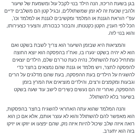
בגן בשעת הריכוז, הנה הילד בנוי לקבל עול ומשמעת של שיעור
ולהבין שכעת זה לא זמן שמשתוללים, ובגיל קטן הם משלבים ידיים
עפ"י הוראת הגננת או המלמד ומקשיבים לגננת או למלמד וכו',
הכל לפי הענין, הקטן כקטנותו, והבכור כבכורתו, והצעיר כצעירותו,
והוא בנוי לזה.
והמציאות היא שבזמן השיעור הוא צריך לשבת בשקט ואם
הוא לא יהיה בשקט יגערו בו, ואח"ז בהפסקה הוא יוצא החוצה
ומתחיל כעת להשתולל, נהיה כעת טר'רם שלם, הילדים יוצאים
להפסקה לחצר, ויש מלמד או גננת שהם נמצאים בחצר כדי
להשגיח על הילדים בעת ההפסקה, בעת שהם מדלגים על הרים
וגבעות ומקפצים ורצים, והילדים מוציאים את המרץ בזמן
ההספקה, ואחרי זה הם נעשים כְּשִירִים לישב עוד שעה בשקט
בשיעור בלא להשתולל.
והנה המלמד שהוא עתה האחראי להשגיח בחצר בהפסקות,
הוא מאפשר להם להשתולל והוא לא עוצר אותם, אלא אם כן הוא
רואה איזה שלב שיכול להיות איזה נזק, שהם יפצעו או יוזקו או יזיקו
בזה הוא יתערב.