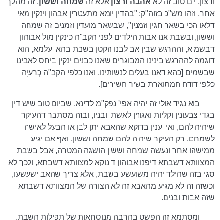
ורצון, יום טוב זה לא
אהבה ורצון
אלא זה
שמחה וששון
, זה מהלך
אחר, וזהו מש"כ בזוה"ק: "בהדין יומא מתעטרין אבהון וינקין מאי
דלאו הכי בשאר חגין וזמנין", שבשאר מועדין וזמנים זה שמחה
וששון, ובשבת אנו אבות הילדים לפני הקב"ה כינקין מול אבוהון
דבשמיא, וההרגש שבין אב לבנו הקטן בשבת בהאי עלמא, הוא
דוגמה לההרגש בינינו המבוגרים שאנו כבנים ינקין ביחס לאבינו
שבשמים [כהא דאנו בעלים לנשותינו, ואנו כלפי הקב"ה כְּרַעַיָה
כלפי דודה המתוארת בשיר השירים].
בוא נגיד אולי זה יהיה אפי' נפק"מ לדינא, שביום טוב שיש דין
בגדי צבעונין וקליות ואגוזין לאשתו ובניו, ובזה מסתבר דהעיקר
שיהיה להם, ואין ענין בדוקא שהאבא יתן לבן או הבעל לאישה
לשמחם, רק העיקר שיהיה להם שמחה וששון, ואף אם יגיע
ממישהו אחר ונעשה שמחה וששון הושגה המטרה, אבל בשבת
המצוותא דשבתא דיפנו אבוהון דינוקא למצוותא דשבתא, ולכך לא
סגי בזה שהילד יהיה משועשע בשבת, אלא צריך שהאב ישעשעו,
וכשזה זה לא מגיע מהאבא זה לא הצורה של המצוותא דשבתא
שזה אבות ובנים.
ומסתמא זה הפשט בהרבה מנוסחאות של תפילות השבת,