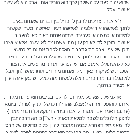
שהוא יהיה כעת על השולחן לכך הוא הוריד אותו, אבל הוא לא עשה
איזשהו עסק.
ז"א אנחנו צריכים להבין להבדיל בין דברים שאנחנו באים
לחנך לאיזשהו אידיאלוגיה, לאיזשהו רעיון, לאיזשהו משהו שקשור
למידות או למצוה או לעבירה, שבזה אנחנו באים כאן להעביר
איזשהו תוכן לילד, לא רק ענין מה יעשה ומה לא יעשה, אלא איזשהו
תוכן של ענין, אבל בסוג דברים האלה לקחת את זה רק כנושא
טכני, לא בתור כעת לחנך את הילד שלא להשתולל, כי הילד רוצה
כעת להשתולל, ואמנם אם יש הפרעה אנחנו מחפשים את הצורה
הטכנית שלא יקרה כאן הנזק, ואנחנו מורידים אותו מהשולחן, אבל
לא מכל דבר מהדברים האלה לעשות מזה כאילו יש כאן איזה רעיון
או מטרה בחינוך.
אז למשל נושא של מגירות, ילד קטן בטיבעו הוא פותח מגירות
וארונות והופכן. וזה רגיל אצלו, שהרי 'דרכו של תינוק לפרר'. וביומא
(עח,ב) דאמר אביי אמרה לי אם רביתיה דינוקא וכו' תבורי מאני [-
להפקיר לו כלים לשבר ולמלאת תאותו - רש"י] כי הא דרבה זבין
להו מאני גזיזי דפחרא לבניה ומתברי להו [- כלים סדוקים של חרס
בדמים קלים - רש"י]. הרי לך שכך הוא דרך הקטנים לפרר ולשבור