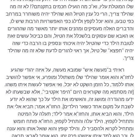
שלו המוטלת עליו, וא"כ מה הועילו חכמים בתקנתם?! לא זה מה
שהילד צריך, הרי כל ענין הטיול הוא שהילד יהיה משוחרר במרחב
כפי טבעו, והוא יוכל לקפץ ולדלג כפי האפשרויות הרבות שיש לו,
והדברים האלה מעסיקים ומהנים אותו יותר מאשר מה שההורים
או האבא שם עסוקים בלשכלל את הטיול, והם כביכול עושים זאת
לטובת הילד כדי שהטיול יהיה איכותי ונספיק בו הרבה כדי שזה
יהיה "חפצא" של טיול, אך ראוי להורים לדעת שלא זה מה שהילד
צריך.
ראיתי ב"מעשה איש" שמובא מעשה, על איזה יהודי שהגיע
לחזו"א והוא אומר שהילד שלו משתולל ומופרע, אי אפשר להושיב
אותו ללמוד, כל הזמן השקט לא יוכל, ואי אפשר לעשות איתו משהו.
[זה מסתמא מה שקוראים היום "היפר אקטיבי", אלא שבשעתו לא
ידעו מהגדרה ומושג זה, והאשימו את הילד על כך שהוא לא יודע
לשבת על מקום אחד כשאר הילדים]. החזו"א אמר; תביא אלי את
הילד, והוא הביא אותו, והחזו"א אמר לילד; תעלה על המיטה
ותתחיל לקפוץ, הילד עלה והתחיל לקפוץ, החזו"א פותח חומש
ומתחיל לקרוא ולהסביר לו, והילד קופץ והוא שואל אותו והוא עונה
לו, וכך הוא למד איתו איזשהו פרק זמן, הוא אומר לאבא; תראה