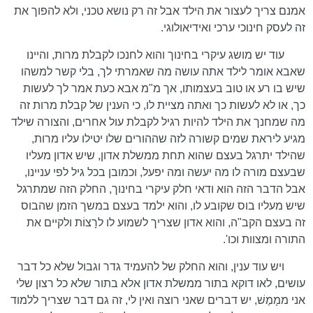
אמנם צריך לעצור את הילד אבל זה רק נושא טכני, ולא להפוך את
זה לעסק חינוכי ערכי ואידיאולוגי.
עוד יש מושג עיקרי בחינוך והוא לחנכו לקבלת מרות, והיינו
שאבא אומר לילד אתה עושה מה שאמרתי לך, בלי קשר למשהו
שיש בו רע או טוב בעצמותו, אך מ"מ אבא כעת אמר לך לעשות
כך, או לא לעשות כך ואתה מציית לו, כי הענין של קבלת מרות זה
מה שמחנך את הילד להיות רגיל לקבלת עול אחרים, והצורה שילד
מגיע ליראת שמים קשורה לזה שההורים שלו יטילו עליו מרות,
שהילד יתרגל בעצם שהוא תחת ממשלת אדון, שיש אדון מעליו
שבעצם מורה לו מה יעשה ומה יפעל, וכמובן בכל גיל לפי עניינו,
אבל הדבר הזה הוא ודאי חלק עיקרי בחינוך, החלק הזה שמתרגל
שיש מעליו בוס שקובע לו, והוא ילמד בעצם במשך הזמן שהבוס
זה בעצם הקב"ה, והוא אדון שצריך לשמוע לו לרָצוֹת ולקיים את
התורה ומצוות וכו'.
ויש עוד ענין, והוא החלק של להעמיד גדר וגבול שלא כל דבר
עושים, לאו דוקא בתור ממשלת אדון אלא בתור שלא כל רצון שלי
אני ממָמֶשׁ, יש דברים שאני רוצה ואין לי, זה גם דבר שצריך ללמוד