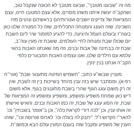
מה זה "שבענו מטובך", שבענו מטובך לא הכוונה שנקבל טוב,
ושהקב"ה יעשה איתנו משהו מסויים, אלא עצם המטובו חיינו, עצם
המציאות של צדיקים יושבים ועטרותיהם בראשיהם ונהנים מזיו
השכינה, שזה העונג והמנוחה התכליתים, שזה כל המטרה שלנו כאן
בעוה"ז ובעולם העמל והיגיעה, כדי להגיע למזמור שיר ליום השבת
יום שכולו שבת ומנוחה לחיי העולמים, ששבת זה מעין עוה"ב,
שבת זה בבחינה של אבות ובנים, וזה מה שאנחנו האבות בהאי
עלמא עם הילדים שלנו, ואנו עצמינו האבות המבוגרים כלפי
הקב"ה אנחנו בנין ינקין.
מעניין שבשו"ע כתוב: "תשמיש המיטה מתענוגי שבת" (אור"ח
רפ-א), ומסתבר שיש בזה ענין מיוחד בשייכות בין זה לשבת, ואין
זה רק משום עונג הגוף שהרי בשבת מתענגים בגוף, אלא משום
דיש כאן שמחת משפיע ומושפע, ומשפיע ומושפע זה המציאות של
שבת, זה הסוג עונג של שבת, זה כמו האבות ובנים, והאיש ואישתו
זה אותו ענין, וכן "לכה דודי לקראת כלה", וכן ב"אזמר בשבחין" וכו'
להאר"י הקדוש ז"ל: "יחבק לה בעלה וכו'
לארוס וארוסה וכו'", שזהו
הענין של משפיע ומקבל שזה בעצם המעין עולם הבא וכמשנ"ת.