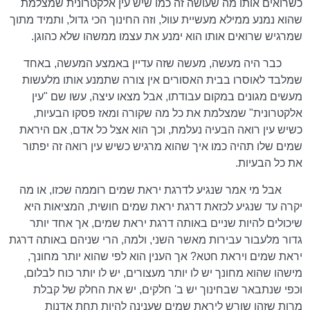
כשרואים אותו מה שעושה זה כמו שיש עין אלקטרונית שמצלמת
שהוא נמנע ממילא מעשיית עוול, וזה החינוך הכי גדול, ותמיד מתוך
שמרגיש שרואים אותו הוא ימנע את עצמו ממשהו שלא כהוגן.
כבר היה מעשה, מעשה שזה עדיין באמצע המעשה, באחד
שמלבד לאוסרו בבית האסורים אין צורה שתמנע אותו מלעשות
מעשים מגונים במקום עבודתו, אבל מצאו עיצה, עשו שם "עין
אלקטרונית" שמצלמת את כל מה שקורה ומאז פסקו הבעיות,
כשיש עין רואה הבעיה נעלמת, וכך הוא אצל כל אדם, אם היראת
שמים שלו תהיה כמו איך שהוא מרגיש כשיש עין רואה זה יפתור
את כל הבעיות.
אבל מי אמר שנגיע לדרגת יראת שמים רוממה שכזו, או מה
יקרה עד שנגיע לכזאת דרגת יראת שמים חושית, המציאות היא
שיכולים להיות שניים באותה דרגת יראת שמים, אך אחד יותר
גדור מלעבור עבירות מאשר השני, ולמה, הרי שניהם באותה דרגת
יראת שמים ויראת חטא? אך הענין הוא לפי שהוא יותר מחונך,
מישהו שהוא מחונך יש לו יותר מעצורים, יש לו יותר כוח לבלום,
וכפי שנתבאר שבחינוך יש ב' חלקים, יש את החלק של קבלת
מרות שזהו שורש ליראת שמים שענינה להיות תחת אדנות