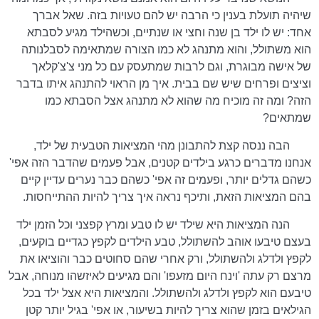
שיהיה תועלת בענין כי הרבה יש להם טעויות בזה. שאל אברך
אחד: יש לו ילד בן שנה וחצי או שנתיים, וכשהילד מגיע לסבתא
הוא משתולל, והוא מתנהג לא כמו הצורה שמתאימה לסבלנותה
של אישה מבוגרת, וגם לרבות שמתעסק עם כל מני צ'צ'קלאך
וציצים ופרחים שיש שם בבית. איך מן הראוי להתנהג איתו בדבר
הזה? ומה זה מוכיח מה שהוא לא מתנהג אצל הסבתא כמו
שמתאים?
הבה ננסה קצת להתבונן מהי המציאות הטבעית של ילד,
אנחנו מדברים כרגע בילדים קטנים, אבל פעמים שהדבר הזה אפי'
כשהם גדלים יותר, ופעמים זה אפי' כשהם כבר נערים עדיין קיים
בהם המציאות הזאת, ותיכף נראה איך צריך להיות ההתייחסות.
הנה המציאות היא שילד יש לו טבע ומרץ קפצני וכל הזמן ילד
בעצם טיבעו אוהב להשתולל, טבע הילדים לקפץ כגדיים בוקעים,
לקפץ ולדלג ולהשתולל, ורק אחרי שהם סחוטים כבר והוציאו את
מרצם רק עתה 'וינח היום מזעפו' והם מגיעים לאיזשהו מנוחה, אבל
טיבעם הוא לקפץ ולדלג ולהשתולל. והמציאות היא אצל ילד בכל
הגילאים בזמן שהוא צריך להיות בשיעור, או אפי' בגיל יותר קטן