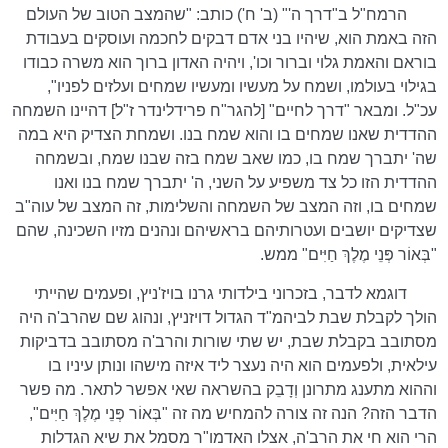
הרמח"ל ב"דרך ה'" (ב' ח') כותב: "שהמצב הטוב של העולם
הזה באמת הוא, שיהיו בני אדם דבקים לחכמה ועוסקים בעבודת
בוראם והאמת גלוי וברור וכו', ויהיה האדון ברוך הוא משרה כבודו
בגילוי בעולמו, ושמח על מעשיו ומעשיו שמחים ועלזים לפניו",
עכ"ל. ומבאר "דרך לחיים" [להגר"ח פרידלינדר ז"ל] דהיינו השמחה
ההדדית שאנו שמחים בו והוא שמח בנו. ושמחת הצדיק היא במה
שה' יתברך שמח בו, כמו שאב שמח בזה שבנו שמח, ובשמחה
ההדדית הזו כל צד משפיע על השני, ה' יתברך שמח בנו ואנו
שמחים בו, וזה המצב של השמחה והשלימות, זה המצב של עוה"ב
שצדיקים יושבים ועטרותיהם בראשיהם ונהנים מזיו השכינה, שהם
"בְּאוֹר פְּנֵי מֶלֶךְ חַיִּים" ממש.
דוגמא לדבר, בזכרוני בילדותי גרנו בויז'ניץ, ופעמים שהייתי
הולך לקבלת שבת לביהמ"ד הגדול דויזניץ, ונהוג שם שהרב'ה היה
מסתובב בקבלת שבת, יש שתי שורות והרב'ה מסתובב בדביקות
עילאית, ולפעמים הוא היה נעצר ליד איזה מישהו ונותן עיניו בו
וההוא מתענג מתרונן וְדָבֵק בהשראה שאי אפשר לתאר. מה פשר
הדבר הזה? הנה זה צורה להמחיש מה זה "בְּאוֹר פְּנֵי מֶלֶךְ חַיִּים",
הרי הוא חי את הרב'ה, אצלו האדמו"ר מסמל את שיא הגדלות