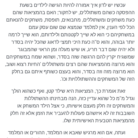
עכשיו יש לדון איך אמורה להיות הגישה לילדים בשעת
ההפסקה כשהם משתוללים, יש לחקור; האם בהמציאות שהם
כעת משחקים ומשתוללים, מחבואים, תופסת, משחקים להנאתם
הכל לפי הענין, אין למלמד שנמצא שם שום עסק עמם
במשחקיהם כי הוא לא שייך לקטנותם ולילדותם, הוא שייך לרמה
יותר גבוהה, והוא ס"ה כעת היכי תמצי לדאוג שהכל יהיה בסדר
ולא יהיה שום דבר חריג, או שיש מעלה ומן הראוי שהמבוגר
שמשגיח יקרין להם הרגשה שזה בסדר, ושהוא שמח במשחקיהם
והוא מרוצה מהמציאות שהם רצים ומשתוללים 'החיות רצוא ושוב,
הוא מרוצה מזה וזה בסדר, והוא בעצם כשותף איתם גם בחלק
הזה של המשחקים וההשתוללויות וכו'.
זאת אומרת כך, המציאות היא שילד קטן, ואף כשהוא הולך
וגדל מ"מ כל שהוא עדיין כזה, הנה מבחינתו ההשתוללות
והמשחקים זה חלק מעצם אישיותו, כי אצל הילד המשחק או
השובבות זה לא איזשהם פעולות להעביר את הזמן אלא זה חלק
מהמציאות הטבעית האישיותית שלו.
ועתה, אם הוא מרגיש שאבא או המלמד, ההורים או המלמד