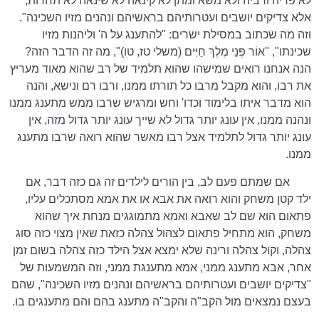
לא פריה ורביה ולא משא ומתן לא קינאה לא שינאה לא תחרות,
אלא צדיקים יושבים ועטרותיהם בראשיהם ונהנים מזיו השכינה".
וזה מה שכתוב במסילת ישרים: "להתענג על ה' וליהנות מזיו
שכינתו", "אוֹר פְּנֵי מֶלֶךְ חַיִּים (משלי טז, טו)", מה זה הדבר הזה?
הנה אנחנו רואים שמישהו שהוא תלמיד של רב שהוא מאוד מעריץ
את רבו, והוא מקבל מרבו כל תורתו ממנו, ורבו רם ונישא, והנה
הוא מדבר איתו בלימוד וכדו' וחש ומרגיש שרבו ממש מתענג ממנו
ונהנה ממנו, אין עונג יותר גדול לא שייך עונג יותר גדול מזה, אין
עונג יותר גדול לתלמיד אצל רבו מאשר שהוא רואה שרבו מתענג
ממנו.
אם שמתם פעם לב, בין הורים לילדים זה גם כזה דבר, אם
ילד קטן משחק והוא רואה את אבא או את אמא מסתכלים עליו,
פתאום הוא שם לב שאבא ואמא מתמוגגים מנחת איך שהוא
משחק, הוא מתחיל פתאום לצהול צהלה כזאת שאין מצוי כזה סוג
צהלה, וקול צהלה ורינה שלא ימצא אצל הילד כזה צהלה בשום זמן
אחר, אבא מתענג ממני, אמא מתענגת ממני, וזה המשמעות של
"צדיקים יושבים ועטרותיהם בראשיהם ונהנים מזיו השכינה", שהם
בעצם נמצאים מול הקב"ה והקב"ה מתענג בהם והם מתענגים בו.