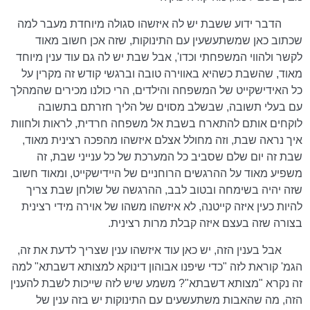
הדבר ידוע ששבת יש לה איזשהו סגולה מיוחדת מעבר למה
שכתוב כאן שמשתעשעין עם התינוקות, שזה אכן חשוב מאוד
לקשר ולהווי המשפחתי וכדו', אבל שבת יש לה גם עוד ענין מיוחד
מאוד, שהשבת כשהיא באווירה טובה וברגשי קודש זה מקרין על
כל האידישקייט של המשפחה והילדים, הרי כולנו מכירים שהמהלך
עם בעלי תשובה, שבשלב מסוים של הליך חזרתם בתשובה
לוקחים אותם להתארח בשבת אל משפחה חרדית, לראות ולחוות
איך נראה שבת, וזה מחולל אצלם איזשהו מהפכה רצינית מאוד,
שבת זה יום שלם שסביב כל המערכת של כל ענייני שבת, זה
משפיע מאוד על ההרגשים הרוחניים של היידישקייט, ומאוד חשוב
שזה יהיה בשימחה ובטוב לבב, ההרגשה של שולחן שבת צריך
להיות כעין איזה קייטנה, לא איזשהו משהו של אוירה מידי רצינית
בצורה שזה בעצם איזה קבלת מרות רצינית.
אבל בענין הזה, יש כאן עוד איזשהו ענין שצריך לדעת את זה,
הגמ' קוראת לזה "כדי שיפנו אבוהון דינוקא למצותא דשבתא" למה
זה נקרא "מצותא דשבתא"? משמע שיש לזה שייכות לשבת להענין
הזה, מה שהאבות משתעשעים עם התינוקות יש בזה ענין של