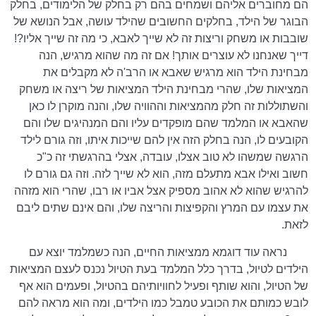
הם מחוברים אליהם ושמחים בהם רק בחלק של הלימודים, בחלק
הבוגר של הילד, בחלקים החשובים שהילד עושה, אבל הנושא של
שובבות או משחק וריצות זה לא שייך לאבא, כי מה זה שייך אליו?!
דייך שאנחנו לא עוצרים אותך! אם זה מה שהוא מרגיש, הנה
מבחינת הילד הוא מרגיש שאבא או הרב'ה לא מקבלים את
המציאות שלו, שהרי מבחינת הילד המציאות של ריצה או משחק
והשתוללות זה חלק מהמציאות וההוויה שלו, והנה מוקרן לו כאן
שהאבא או המלמד שהם מופקדים עליו והם המנהיגים שלו והם
הקובעים לו, הנה בחלק הזה אין להם שייכות איתו, וזה גורם לילד
הרגשה שמשהו לא טוב אצלו, עובדה, אצלי בהרגשתי זה כ"כ
חשוב ואילו אבא מתעלם מזה, הוא לא שייך לזה. וזה גם גורם לו
להרגיש שהוא לא אהוב מספיק אצל אביו או רבו, שהרי הוא מזהה
את עצמו עם המרץ והקפיצות והריצה שלו, והם אינם שתים ליבם
לזאת.
נראה עוד דוגמא ממציאות החיים, הנה כשמלמד יוצא עם
הילדים לטיול, בדרך כלל המלמד בעת הטיול נכנס לעצם המציאות
של הטיול, והוא שותף ופעיל לחוויותיהם בהטיול, ופעמים הוא אף
לובש כמותם את הכובע טמבל כמו הילדים, ומה הוא מראה להם