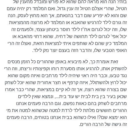
בזה? הנה הוא מראה להם שהוא לא פורש ומובדל מהענין של
הטיול, שהרי אצלם הטיול זה ענין גדול, ואם המלמד רק יהיה עמם
שם והוא לא יפריע שום דבר בהנאתם, אך הוא מחוץ לעסק, הנה
זה גורם לילד להרגיש שהאבא או המלמד לא מרוצה מהמציאות
שלו, וזה יכול לגרום אח"ז לילד חוסר ביטחון עצמי, ולפעמים זה
יכול אפי' לגרום לילד תחושה של דחיה, שהוא דחוי מהאבא או
המלמד כיון שהם לא שותפים איתי למציאות הזאת, ואצלו זה הרי
האופי הטבעי שלו, והדבר הזה בעצם יוצר נזק לילד.
זאת אומרת כך, לא מיבעיא באופן שההורים כל הזמן מנסים
להשתיק אותו, להרגיע אותו מסערת רוחו וקפיצותיו וריצתו, וזה הרי
נגד טבעו, וכבר היה ראוי שיהיה לילד מרחבים ואיזה מקום שהוא
יכול לרוץ ולהשתולל, איזה קרפף או חצר אחורית שהוא יוכל לשחק
שם בצורה שהוא רוצה, אך זה לא קיים במציאות, שהרי כבר אמרו
שכאן בעיר בין בית לבית יש עוד בית..., ונמצא שאין לילדים
מרחבים לשחק בהם כאוות נפשם. וגם הרבה פעמים אנחנו
ההורים חוששים מלתת לילד לרדת למטה שכשהוא למטה את מי
הוא ימצא שם?! ואילו כשהוא בבית אנחנו בטוחים, הרבה פעמים
זה גישה של הרבה הורים.