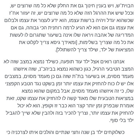
הבוית"ש, ויש בענין חינוך גם את החלק שלא כל מה שרוצים יש,
וככל שיש את ההרגל הזה שלא כל מה שרוצים יש, זה יעזור אח"ז
שכשהוא יגדל ויהיה ברשות עצמו, הוא ידע לעצור את עצמו ולבלום
את עצמו גם אם הוא לא הגיע לרמה רוחנית הכי גבוהה, גם אם
המדריגה של אהבה ויראה שלו אינה בשיעור שתגרום לו לעשות
את כל מה שצריך בשלימות, [ומאידך גיסא צריך לקלוט את
המציאות של ילד, שילד צריך להשתולל].
אנחנו רואים אצל ילד עוד תופעה, כשילד נמצא במצב שזה לא
המצב הטיבעי הרגיל, כגון כשהוא נמצא בביהכ"נ, שזה איזשהו
מעמד מסוים, או בשיעור בת"ת שזה גם כן מעמד מסוים, במצבים
אלו יש לו כוח להחזיק את עצמו יותר זמן בשקט נגד הטבע הקפצני
שלו, כי זה איזשהו מעמד מסוים, אבל במקום שהוא נמצא
במציאות הטבעית שלו מאוד קשה לו להחזיק את עצמו שקט, זאת
אומרת שבפרק זמן יותר קצר הוא כבר זז וקופץ, הוא לא יכול
להחזיק את עצמו יותר, וצריך להכיר בזה ולהבין שלא שייך להגביל
ילד בלי סוף.
כשלוקחים ילד בן שנה וחצי שנתיים והולכים איתו לצרכניה כי