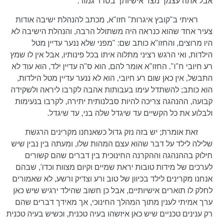
אבל אתה עצמך מצד אישיותך בסדר גמור.
ראיתי ב"קובץ איגרות" חזו"א, מכתב להנהלת ישיבה אודות
צעיר אחד שהוא כנראה היה משתולל הרבה, והנהלת הישיבה לא
היו מרוצים, והחזו"א כותב שם: "מפני שלא ננער עדיין מטל
הילדות, ואי הרגש רציני מתלוה איתו בכל פינותיו, אבל אין לו שמץ
רע חיובי ח"ו". החזו"א אומר להם, הוא ס"ה עדיין ילד, הוא עוד לא
התבשל, אין כאן שום רע חיובי, הוא לא ננער עדיין מטל הילדות,
הוא כותב; להשתדל עימו בעבותות אהבה לקרבו ליראה ולשקידה
קבועה, ההנהגה צריכה להיות סבלנותית יתירה, לקרבו בנעימות
ולבלוע את כל הקשיים עד שיגדל שלה בני, עד שיגדל.
זאת אומרת; יש בזה נזק גדול כשאנחנו מקרינים הרגשת
שלילה לילד על דבר שהוא עצם המהות שלו, ומעתה בין נבין שיש
חילוק בההנהגה וההקרנה החינוכית בין דברים שהם קשורים
לערכים של מידות טובות יראת שמיים וקיום מצוות וכדו', שבהם
אנחנו מקרינים לילד בכיוון של טוב ורע וצדיק ורשע, לא שאמורים
לחלק לו תוארים אישיותיים, אבל כן חשוב שהילד ירגיש שיש כאן
ערך אמיתי לענין מתוך המהלך החינוכי, אך מאידך דברים שהם
רק ענינים טכניים שיש כאן איזשהו בעיה טכנית, וכשיש בעיה טכנית