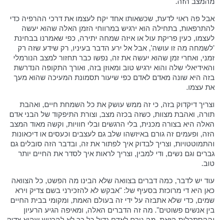
מהמצב הזה.
אבל פה ראוי לדעת, שכשאותו אחד יקח לעצמו את דרכי ההרפיה כדי
להתרפאות, בתחילה הוא ירגיש במרווחי הזמן האלה שהוא יעשה
לעצמו, כעין פריקת עול או איזה שמחה יתירה, כפי שאמרנו בבחינת
'לשמחה מה זו עושה', אבל אל ירע הדבר בעיניו, רק שידע שזה רק
זמני, ואחרי זמן שהוא יעשה את זה, נפשו כבר תחזור למצב הנורמלי
והאידיאלי שלה והוא ירגיש טוב ומאוזן בזה, ואורך התקופה הנדרשת
בזה היא שונה מאדם לאדם כפי שיעור תסמונת המעיכה שהוא מעך
את עצמו.
וצריך דיקדוק בזה, כי זה ממש עושק את כל השמחת חיים, ואהבת
תורה, ואהבת מצוות, כשזה בכזה מצב, וצורת התיפקוד של הבני אדם
האלה היא בצורה מכנית, בלי הרגשים ובלי חוויות, וקשה מאוד המצב
הזה, ופעמים זה גורם באיזשהו שלב גם לעצבים וכעסים או דיכאונות
והתמוטטויות, וצריך לבדוק איך לפתור את זה, ובדבר הזה סובלים גם
גברים וגם נשים, ודי למבין, וצריך לראות איך לסדר את החיים יותר
טוב.
עוד יש לדבר, כמה דברים בצוואה שלא הבינו מה הפשט, כל הצוואה
כאן היא די מרוכזת בסעיף של: "אבקש לא להזכירני בשם צדיק וירא
שמים, כדי שלא אתבזה על ידי זה בעולם האמת, ומקומי בבית החיים
בין אנשים פשוטים". מה זה הדברים האלה, ומאיפה הגיע הרעיון
וההסתכלות הזאת, מה גורם לאדם גדול כל כך לא להרגיש שהוא צדיק