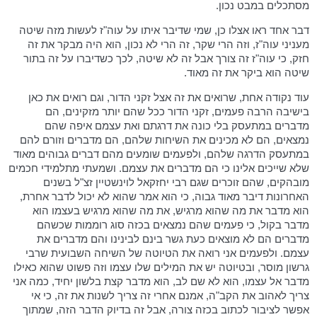
מסתכלים במבט נכון.
דבר אחד ראו אצלו כן, שמי שדיבר איתו על עוה"ז לעשות מזה שיטה
מעניני עוה"ז, וזה הרי שקר, זה הרי לא נכון, הוא היה מבקר את זה
חזק, כי עוה"ז זה צורך אבל זה לא שיטה, לכך כשדיברו על זה בתור
שיטה הוא ביקר את זה מאוד.
עוד נקודה אחת, שרואים את זה אצל זקני הדור, וגם רואים את כאן
בישיבה הרבה פעמים, זקני הדור ככל שהם יותר מזקינים, הם
מדברים במתעסק בלי כונה את דרגתם ואת עצמם איפה שהם
נמצאים, הם לא מכינים את השיחות שלהם, הם מדברים וזורם להם
במתעסק הדרגה שלהם, ולפעמים שומעים מהם דברים גבוהים מאוד
שלא שייכים אלינו כי הם מדברים את עצמם. ושמעתי מתלמידי חכמים
מובהקים, שהם זוכרים שגם רבי יחזקאל לוינשטיין זצ"ל בשנים
האחרונות דיבר מאוד גבוה, כי הוא אמר שהוא לא יכול לדבר אחרת,
הוא מדבר את מה שהוא מרגיש, את מה שהוא מרגיש בעצמו הוא
מדבר בקול, כי פעמים שהם נמצאים בכזה סוג רוממות שכשהם
מדברים הם לא מוצאים כעת גשר בינם לבינינו והם מדברים את
עצמם. ולפעמים אני רואה את הטיוטה של השיחה השבועית שרבי
גרשון מוסר, ובטיוטה יש את המילים שלו עצמו וזה פשוט שהוא כאילו
מדבר אל עצמו, הוא לא שם לב, הוא מדבר קצת בלשון יחיד, כמה אני
צריך לאהוב את הקב"ה, אמנם אחרי זה צריך לשנות את זה, כי אי
אפשר לציבור לכתוב בכזה צורה, אבל זה בדיוק הדבר הזה, שמתוך