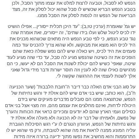
הנפש לא לסבול, וטבעה לרצות למלט את עצמו מתוך הסבל, ולכן
בטבע הנפש הבריא שכשיש לו סבל שהוא יכול לסלק את זה, מצד
הבריאות של הנפש זה לנסות לסלק את הסבל ממנו.
יש גמ' שאומרת (ערכין טז,ב): "עד היכן תכלית ייסורין... אפילו הושיט
ידו לכיס ליטול שלש ועלו בידו שתים", זה ייסורים, זאת אומרת שזה
נגד טבע הנפש, כי לפי טבע הנפש היה מתאים שכשהוא מכניס את
היד לכיס הוא מוצא את מבוקשו, ולא שהוא צריך להכניס עוד כמה
פעמים את היד לכיס, ויש כאלה שיש להם נפש שפלה כזאת שהם
הופכים את זה כשיטה שהנפש מגיע לה סבל, עד כדי שזה מגיע לעוד
שיטה, שאפי' כשיש להם יכולת לשנות את הסבל הם לא יעשו, כי הם
מרגישים כאילו שזה לא לענין וזה חוסר ישרות ודבר מידי גדול שאני
אלך לשנות לעצמי את ההרגשה שקשה לי.
על סוג הבני אדם האלה כבר דיבר ה"חובת הלבבות" (שער הכניעה
ח"ב), הוא כותב; שיש בני אדם שיש להם אזלת יד ורגש נחיתות של
הנפש, שכתוצאה ממנו הם סובלים מדברים מעיקים שיש בידם
היכולת לדחות, ואינם מחלצים את עצמם מהם, וזה מצוי אצל בני אדם
כסילים ועמי הארץ שהם לא יודעים ומכירים כראוי את הכוחות והערך
של נפשם, ולאמיתו של דבר זה לא הכנעה ולא מעלה אלא אזלת יד
ורגש נחיתות של הנפש, ועיוורון הנגרם לו ע"י רגש הסיכלות הגוברת
עליה המונע ממנה לראות את מה שהוא לטובתה, ורק מי שהוא יש לו
התרוממות והוא מחשיב את נפשו מתוך ידיעה ברורה איזה מידות