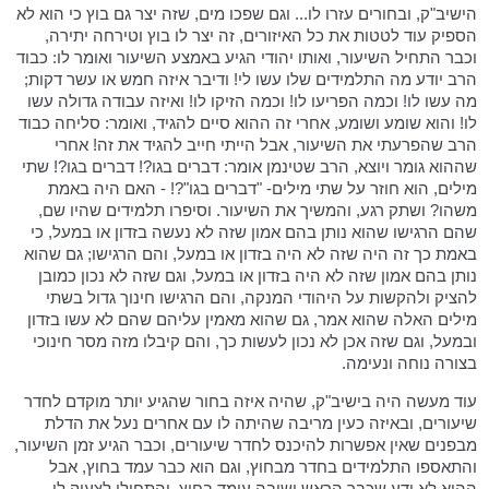
הישיב"ק, ובחורים עזרו לו... וגם שפכו מים, שזה יצר גם בוץ כי הוא לא
הספיק עוד לטטות את כל האיזורים, זה יצר לו בוץ וטירחה יתירה,
וכבר התחיל השיעור, ואותו יהודי הגיע באמצע השיעור ואומר לו: כבוד
הרב יודע מה התלמידים שלו עשו לי! ודיבר איזה חמש או עשר דקות;
מה עשו לו! וכמה הפריעו לו! וכמה הזיקו לו! ואיזה עבודה גדולה עשו
לו! והוא שומע ושומע, אחרי זה ההוא סיים להגיד, ואומר: סליחה כבוד
הרב שהפרעתי את השיעור, אבל הייתי חייב להגיד את זה! אחרי
שההוא גומר ויוצא, הרב שטינמן אומר: דברים בגו?! דברים בגו?! שתי
מילים, הוא חוזר על שתי מילים- "דברים בגו"?! - האם היה באמת
משהו? ושתק רגע, והמשיך את השיעור. וסיפרו תלמידים שהיו שם,
שהם הרגישו שהוא נותן בהם אמון שזה לא נעשה בזדון או במעל, כי
באמת כך זה היה שזה לא היה בזדון או במעל, והם הרגישו; גם שהוא
נותן בהם אמון שזה לא היה בזדון או במעל, וגם שזה לא נכון כמובן
להציק ולהקשות על היהודי המנקה, והם הרגישו חינוך גדול בשתי
מילים האלה שהוא אמר, גם שהוא מאמין עליהם שהם לא עשו בזדון
ובמעל, וגם שזה אכן לא נכון לעשות כך, והם קיבלו מזה מסר חינוכי
בצורה נוחה ונעימה.
עוד מעשה היה בישיב"ק, שהיה איזה בחור שהגיע יותר מוקדם לחדר
שיעורים, ובאיזה כעין מריבה שהיתה לו עם אחרים נעל את הדלת
מבפנים שאין אפשרות להיכנס לחדר שיעורים, וכבר הגיע זמן השיעור,
והתאספו התלמידים בחדר מבחוץ, וגם הוא כבר עמד בחוץ, אבל
ההוא לא ידע שכבר הראש ישיבה עומד בחוץ, והתחילו לצעוק לו