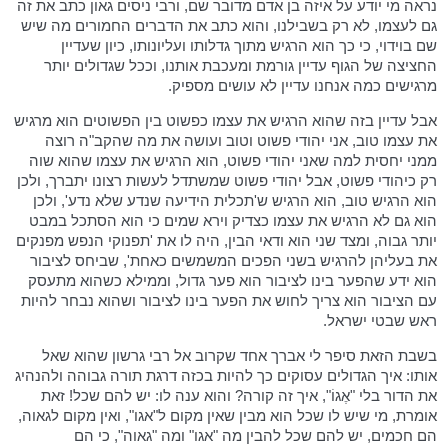
נראה מי יודע על איזה בן אדם מדובר שם, ורבי ניסים גאון כתב את זה
גם לעצמו, לא רק בשבילנו, והוא כתב את הדברים החמורים מה שיש
שם בוידוי, כי כך הוא הרגיש מתוך גדלותו ועליונותו, כיון שעדיין
החציצה של הגוף עדיין גורמת ומעכבת אותנו, וככל שגדולים יותר
מרגישים כמה אנחנו עדיין לא עושים מספיק.
אבל עדיין בזה שהוא הרגיש את עצמו כפשוט בין הפשוטים הוא מרגיש
את עצמו טוב, אני יהודי פשוט וטוב ועושה את מה שהקב"ה רוצה
ממני יחסית למה שאני יהודי פשוט, הוא הרגיש את עצמו שהוא שוה
רק כיהודי פשוט, אבל יהודי פשוט שמשתדל לעשות רצונו יתברך, ולכן
הוא הרגיש טוב, הוא הרגיש ש'תכלית הידיעה שנדע שלא נדע', ולכן
הוא גם לא הרגיש את עצמו כצדיק וירא שמים כי הוא הסתכל במבט
יותר גבוה, ומצד שני הוא ודאי הבין, היה לו את 'תפנוקי הנפש מפנקים
את בעליהן להרגיש בשני הפכים המשמשים כאחת', שביחס לציבור
הוא ידע שהפער בינו לציבור הוא פער גדול, וממילא כשהוא מתעסק
עם הציבור הוא צריך לחוש את הפער בינו לציבור ושהוא נבחר להיות
ראש שבטי ישראל.
בשבת הזאת סיפר לי אברך אחד שקרוב אל רבי גרשון שהוא שאל
אותו: איך הגדולים עסוקים כך להיות בכזה דרגת תורה גבוהה ולהנהיג
את הדור בלי "אֶגוֹ", איך זה קורה? והוא ענה לו: יש להם שכל! זאת
אומרת, מי שיש לו שכל הוא מבין שאין מקום ל"אגו", ואין מקום לגאוה,
הם חכמים, יש להם שכל להבין מה "אגו" ומה "גאוה", כי הם