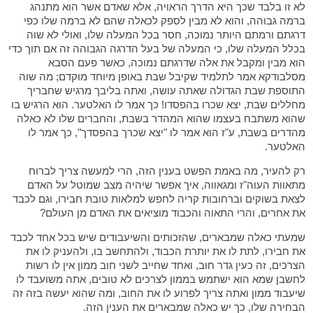
לא זו בלבד שכך היא הדרך הראויה, אלא שאדם אשר הוא מתנהג
ברמה גבוהה, והוא לא מבין לספק לכאלה שהם לא ברמה שלו כפי
דרגתם ורמתם היותר נמוכה, חסר בכל המעלה שלו, ואולי לא שוה
בכלל המעלה שלו, כי המעלה של בעל הדרגה הגבוהה זה אם תוך כדי
הוא מבין ומקבל את אלה שדרגתם נמוכה, כאשר פעם הסבא
מסלבודקא אמר לתלמיד שקיבל שבת באופן מיוחד מוקדם; מה שוה
התוספת שבת הגדולה שאתה עושה, ואתה בליבך מרגיש שחבריך
מחללים שבת, יצא שכרו בהפסדו! כך אמר לו האלטער. הוא הרגיש בו
שהוא משתבח בעצמו שהוא המהדר בשבת, והחברים שלו לא כאלה
מהדרים בשבת, ע"ז הוא אמר לו "יצא שכרך בהפסדך", כך אמר לו
האלטער.
רק להעיר, מה באמת הפשט בענין הזה, הרי למעשה צריך לברוח
מתאוות העוה"ז ומגאווה, איך אפשר שיהיה מצב שמוטל על האדם
לצאת בשוקים וברחובות קריה לחפש למלאות טובת חבירו, וגם לכבד
את אחרים, והרי התאוה והכבוד מוציאים את האדם מן העולם?
שמעתי כאלה שמבארים, שהזכותים והשיעבודים שיש בכל אחד לכבד
את חבירו, לתת לו את יותרת הכבוד, ולהתחשב בו, ולהעניק לו את
הצרכים, זה כעין גדר חוב, ואחד שחייב לשני חוב ממון אין לו רשות
לחשבן שמא הוא ישתמש בממון לצרכים לא טובים, אתה משועבד לו
שיעבוד ממון ואתה צריך לפרוע לו את החוב, ומה שהוא יעשה בזה זה
הבחירה שלו, כך יש כאלה שמבארים את הענין הזה.