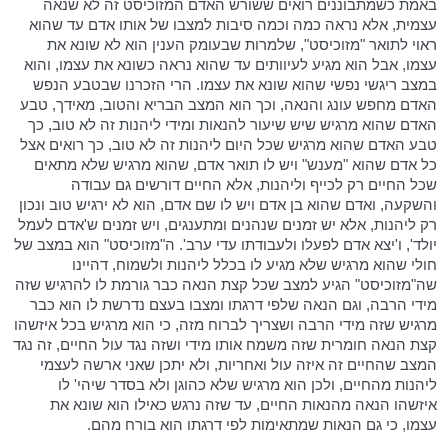
באמת כשמתבוננים רואים ששורש האדם המזוכיסט זה לא שנאה
עצמית, אלא נראה כמה וכמה סיבות למצבו של אותו אדם עד שהוא
ראוי לתואר "מזוכיסט", שלמרות שבעומק הענין הוא לא שונא את
עצמו, אבל הוא מגיע לעיוותים עד שהוא נראה כשונא את עצמו, והוא
במצב ריגשי נפשי שהוא שונא את עצמו. הרי הזכרנו שבטבע הנפש
האדם מחפש עונג והנאה, וכך הוא המצב הבריא והטוב, מאידך, טבע
האדם שהוא מרגיש שיש שיעור להנאות ומידי ליהנות זה לא טוב, כך
טבע האדם שהוא מרגיש שכל היום ליהנות זה לא טוב, כך רואים אצל
כל אדם שהוא "מענש" ויש לו תואר אדם, שהוא מרגיש שלא מתאים
שכל החיים רק לכייף וליהנות, אלא החיים דורשים גם עבודה
והשקעה, ואדם שהוא בן אדם ויש לו שם אדם, הוא לא ירגיש טוב ונכון
רק ליהנות, אלא יש זמנים שנהנים ומתענגים, ויש זמנים ש'אדם לעמל
יולד', ו'יצא אדם לפעלו ולעבודתו עדי ערב'. ה"מזוכיסט" הוא במצב של
חולי שהוא מרגיש שלא מגיע לו בכלל ליהנות ולשמוח, דהיינו
שה"מזוכיסט" הגיע למצב שכל קצת הנאה כבר גורמת לו להרגיש שזה
מידי הרבה, וגם הנאה שלפי דרגתו ומצבו בעצם נדרשת לו הוא כבר
מרגיש שזה מידי הרבה ושצריך לברוח מזה, כי הוא מרגיש בכל איזשהו
קצת הנאה חומרית שזה משמח אותו מידי ושזה נגד עול החיים, זה נגד
המצב שהחיים זה איזה עול ואחריות, ולא יתכן שאני ארשה לעצמי
ליהנות מהחיים, ולכן הוא מרגיש שלא כהוגן ולא בסדר שיהי' לו
איזשהו הנאה מהנאות החיים, עד שזה נרגש כאילו הוא שונא את
עצמו, כי גם הנאות שמתאימות לפי דרגתו הוא בורח מהם.