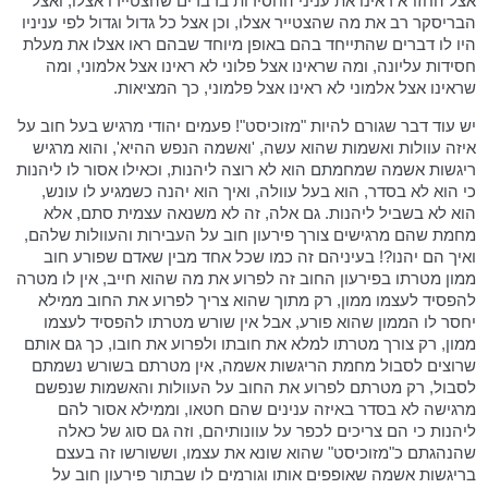
אצל החזו"א ראינו את עניני החסידות בדברים שהצטיירו אצלו, ואצל
הבריסקר רב את מה שהצטייר אצלו, וכן אצל כל גדול וגדול לפי עניניו
היו לו דברים שהתייחד בהם באופן מיוחד שבהם ראו אצלו את מעלת
חסידות עליונה, ומה שראינו אצל פלוני לא ראינו אצל אלמוני, ומה
שראינו אצל אלמוני לא ראינו אצל פלמוני, כך המציאות.
יש עוד דבר שגורם להיות "מזוכיסט"! פעמים יהודי מרגיש בעל חוב על
איזה עוולות ואשמות שהוא עשה, 'ואשמה הנפש ההיא', והוא מרגיש
ריגשות אשמה שמחמתם הוא לא רוצה ליהנות, וכאילו אסור לו ליהנות
כי הוא לא בסדר, הוא בעל עוולה, ואיך הוא יהנה כשמגיע לו עונש,
הוא לא בשביל ליהנות. גם אלה, זה לא משנאה עצמית סתם, אלא
מחמת שהם מרגישים צורך פירעון חוב על העבירות והעוולות שלהם,
ואיך הם יהנו?! בעיניהם זה כמו שכל אחד מבין שאדם שפורע חוב
ממון מטרתו בפירעון החוב זה לפרוע את מה שהוא חייב, אין לו מטרה
להפסיד לעצמו ממון, רק מתוך שהוא צריך לפרוע את החוב ממילא
יחסר לו הממון שהוא פורע, אבל אין שורש מטרתו להפסיד לעצמו
ממון, רק צורך מטרתו למלא את חובתו ולפרוע את חובו, כך גם אותם
שרוצים לסבול מחמת הריגשות אשמה, אין מטרתם בשורש נשמתם
לסבול, רק מטרתם לפרוע את החוב על העוולות והאשמות שנפשם
מרגישה לא בסדר באיזה ענינים שהם חטאו, וממילא אסור להם
ליהנות כי הם צריכים לכפר על עוונותיהם, וזה גם סוג של כאלה
שהנהגתם כ"מזוכיסט" שהוא שונא את עצמו, וששורשו זה בעצם
בריגשות אשמה שאופפים אותו וגורמים לו שבתור פירעון חוב על