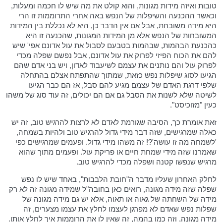
טובות ואיזה מידות מגונות, והוא קולט את מה שיש לו חכמה ומעלות,
וכאשר ההכנעה והשיפלות של הנפש באה אחרי התרוממות זו הרי
היא מידה משובחת, אבל אם אין הדבר כן, היא לא נכללת בין המידות
המשובחות של הנפש אלא מן המידות המגונות, שהכנעה זו היא
כהכנעת הבהמות, שבהמות בטבעם לסבול את עול אדונם אפי' שיש
להם את הכוח הפיזי לפרוק את עול אדונם, אבל נפשם שפלה מכדי
לפרוק עול והם נותנים את עצמם לשיעבוד לאדון, ויש בני אדם שהם
הגיעו לסוג שיפלות נפש כזאת, שמתוך שהתפתח אצלם בהתחלה
שלפי דרגת האדם של עצמם מגיע להם סבל, אז הם כבר הגיעו
לשיטה שלא לשנות את הסבל גם אם הם יכולים, זה עוד סוג של משהו
כעין "מזוכיסט".
זאת אומרת כך, הסיבה שגורמת לאדם לא לרצות להרגיש טוב, זה יש
כאלה שמרגישים, שזה דבר מידי גדול להרגיש טוב ולהיות בשמחה,
'לשמחה מה זו עושה'?! זה משהו מידי גדול. ופעמים שמרגישים כפי
שאמרנו שזה מידי שמחת חיים או פריקת עול. ופעמים מתוך שהוא
מרגיש שנפשו קטנה ושפלה מכדי להרגיש טוב.
לחלק האחרון שעליו מדבר ה"חובת הלבבות", באחד שיש לו נפש
שפלה שזה מידה מגונה, רואים כאן בחובה"ל שמידה מגונה זה לא רק
מידה של השחתה של גאוה או תאוה, אלא יש גם מידה מגונה של
שפלות נפש שאדם לא מפרגן לעצמו לחלץ את עצמו מצערים, זה
מידה מגונה, וזה כמו בהמה, זה שאין לו את הרוממות איך לחלץ אותו.