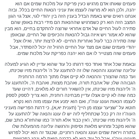
פעמים שאותו אדם מרגיש כעין פריקת עול מלכות שמים אם הוא
יהנה, ולכן הוא לא מרשה לעצמו את עניני הנאות החיים בכלל. ובזה
אנחנו רואים שיש באמת הבדל בענין הזה בין יהודי לגוי, אצל גוי הגון
המצב הזה הוא רק כשמרגיש שההנאות הם מידי רבות באופן שהם
סתירה לעול החיים של אדם אחראי שרוצה להתקדם בחיים, הוא מבין
שהוא לא אמור ויש איזה גבול להנאות והכיופים של החיים, שבאופן
שזה סתירה כבר לעול ואחריות החיים- לא לרצות יותר, ואילו אצל
יהודי פעמים שגם אם מצד עול החיים הרגיל זה יכול להסתדר, אבל
פעמים שזה מצטייר לו אם הוא יהנה כפריקת עול מלכות שמים.
ובאמת שכל אחד ואחד כפי דרגתו כל עוד שהוא עדיין לא הגיע למעלה
עליונה שהעונג וההנאה שלו זה להתענג על ה' וליהנות מזיו שכינתו,
ועד כמה שהצורך וההנאה לא קיים אצלו מתוך הרמה הרוחנית
הגבוהה שלו; של אהבת תורה, ואהבת מצוות, ואהבת ה', ולהתענג על
ה' וליהנות מזיו שכינתו, אין להשאיר חורים לא מלאים, דהיינו שעד
כמה שזה לא קיים אצלו עדיין מבחינה רוחנית, הוא צריך לספק לספק
לעצמו הנאות ועונג עוה"ז, ואם הוא ימנע את עצמו מזה הוא נקרא
חוטא על "שציער עצמו מן היין" (תענית יא,א), כי דרגת הפרישה מעניני
העוה"ז זה רק ככל שכתחליף לזה יש לו עונג והנאה של 'להתענג על
ה' וליהנות מזיו שכינתו', ו'אין כבוד אלא תורה' כמו שהחזו"א כותב שם,
שהוא מקבל ומרגיש מלאות וסיפוק והרגשה עליונה מהמעלות שלו
בתורה ויראת שמים ועונג והנאה רוחניים, שכנגד זה הוא יכול לפרוש
מעניני עוה"ז, אבל כל עוד הוא לא בדרגה הזאת לא ינהג בפרישות