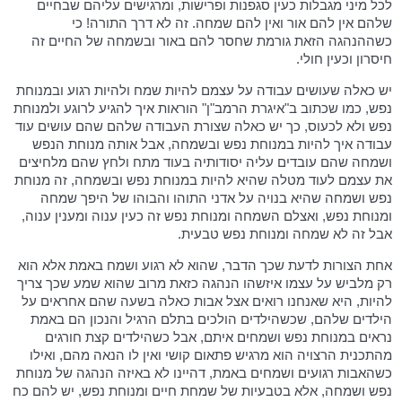
לכל מיני מגבלות כעין סגפנות ופרישות, ומרגישים עליהם שבחיים
שלהם אין להם אור ואין להם שמחה. זה לא דרך התורה! כי
כשההנהגה הזאת גורמת שחסר להם באור ובשמחה של החיים זה
חיסרון וכעין חולי.
יש כאלה שעושים עבודה על עצמם להיות שמח ולהיות רגוע ובמנוחת
נפש, כמו שכתוב ב"איגרת הרמב"ן" הוראות איך להגיע לרוגע ולמנוחת
נפש ולא לכעוס, כך יש כאלה שצורת העבודה שלהם שהם עושים עוד
עבודה איך להיות במנוחת נפש ובשמחה, אבל אותה מנוחת הנפש
ושמחה שהם עובדים עליה יסודותיה בעוד מתח ולחץ שהם מלחיצים
את עצמם לעוד מטלה שהיא להיות במנוחת נפש ובשמחה, זה מנוחת
נפש ושמחה שהיא בנויה על אדני התוהו והבוהו של היפך שמחה
ומנוחת נפש, ואצלם השמחה ומנוחת נפש זה כעין ענוה ומענין ענוה,
אבל זה לא שמחה ומנוחת נפש טבעית.
אחת הצורות לדעת שכך הדבר, שהוא לא רגוע ושמח באמת אלא הוא
רק מלביש על עצמו איזשהו הנהגה כזאת מרוב שהוא שמע שכך צריך
להיות, היא שאנחנו רואים אצל אבות כאלה בשעה שהם אחראים על
הילדים שלהם, שכשהילדים הולכים בתלם הרגיל והנכון הם באמת
נראים במנוחת נפש ושמחים איתם, אבל כשהילדים קצת חורגים
מהתכנית הרצויה הוא מרגיש פתאום קושי ואין לו הנאה מהם, ואילו
כשהאבות רגועים ושמחים באמת, דהיינו לא באיזה הנהגה של מנוחת
נפש ושמחה, אלא בטבעיות של שמחת חיים ומנוחת נפש, יש להם כח