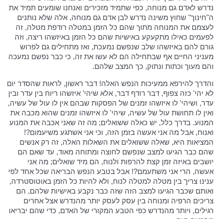
נדרש לאדם גם מנוחה, כפי שתמיד מזכירים ואנחנו שומעים תמיד את
ה"חינוך" שחוץ משינה נדרש לבן אדם גם מנוחה, אלה שלא נותנים
לעצמם את המנוחה מתוך שהם כל הזמן במטלה רודפת מטלה, זה
לפעמים כאילו מתקעקע באישיות שהם כל הזמן באיזשהו ריצה, וזה
גורם להם באיזשהו שלב שנפשם נמעכת, ואז מתחילים גם לפרוש
מעניני החיים אף שבתחילה הם לא עשו את זה, כי כבר נפשם נמעכה
והם מעוך וכתות ונתוק, כך המצב שלהם.
והדרך להירפא ממעיכות הנפש האלה! דבר ראשון, לראות שהסדר יום
לא יהי' כזה צפוף, דבר רודף דבר, אלא שיהי' איזשהו ריוח בין עדר ובין
עדר, ושיהי' לו איזשהו זמנים של הפסקות שבהם אין לו עול של עשיה,
ואין לו תחושת עול של עשיה, שיהי' לו איזשהו זמנים שהוא מכבה את
המנוע. בדרך כלל, יש כאלה ששואלים; מה זה שאני אכבה את המנוע
ואנוח, אבל מה אני אעשה בזמן הזה, וכי אני אשתגע משיעמום?!
המציאות היא, שאלה ששואלים את השאלות האלה, זה רק אנשים
שהם כבר הגיעו למצב שנפשם לחוצה ומתוחה מאוד, עד שאם הם
יושבים באיזה זמן קצת להרפות ולנוח, הם מיד שואלים; מה אני
אעשה, הרי אני משתעמם?! אבל בטבע הנפש הבריאה שכל אחד לפי
ענינו צריך בין מטלה למטלה לנוח, ולא להיות כל הזמן באוטוסטרדה,
ואותם שכבר הגיעו למצב הזה שזה כבר נקבע באישיות שלהם, הם
צריכים הרפיה ומנוחה בין עסק לעסק יותר מהנדרש אצל אחרים
רגילים, ויותר מהנדרש כפי הטבע המקורי של האדם, כדי שהם יבריאו