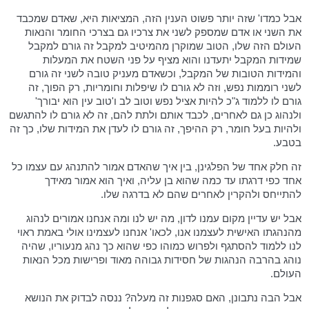
אבל כמדו' שזה יותר פשוט הענין הזה, המציאות היא, שאדם שמכבד
את השני או אדם שמספק לשני את צרכיו גם בצרכי החומר והנאות
העולם הזה שלו, הטוב שמוקרן מהמיטיב למקבל זה גורם למקבל
שמידות המקבל יתעדנו והוא מציף על פני השטח את המעלות
והמידות הטובות של המקבל, וכשאדם מעניק טובה לשני זה גורם
לשני רוממות נפש, וזה לא גורם לו שיפלות וחומריות, רק הפוך, זה
גורם לו ללמוד ג"כ להיות אציל נפש וטוב לב ו'טוב עין הוא יבורך'
ולנהוג כן גם לאחרים, לכבד אותם ולתת להם, זה לא גורם לו להתגשם
ולהיות בעל חומר, רק ההיפך, זה גורם לו לעדן את המידות שלו, כך זה
בטבע.
זה חלק אחד של הפלגינן, בין איך שהאדם אמור להתנהג עם עצמו כל
אחד כפי דרגתו עד כמה שהוא בן עליה, ואיך הוא אמור מאידך
להתייחס ולהקרין לאחרים שהם לא בדרגה שלו.
אבל יש עדיין מקום עמנו לדון, מה יש לנו ומה אנחנו אמורים לנהוג
מהנהגתו האישית לעצמנו אנו, לכאו' אנחנו לעצמינו אולי באמת ראוי
לנו ללמוד להסתגף ולפרוש כמוהו כפי שהוא כך נהג מנעוריו, שהיה
נוהג בהרבה הנהגות של חסידות גבוהה מאוד ופרישות מכל הנאות
העולם.
אבל הבה נתבונן, האם סגפנות זה מעלה? ננסה לבדוק את הנושא