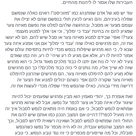
העבירות שלו אסור לו ליהנות מהחיים.
עוד יש סוג של אדם שמתנהג כמו "מזוכיסט"! רואים כאלה שנפשם
שפלה בעיניהם, והם הגיעו לכעין חולי בנפשם שהם לא יצילו את
עצמם מצער או מסבל, ובהרגשה שלהם למלט את נפשם מאיזה צער
שמגיע להם זה בחינת 'עבד כי ימלוך', וכי אני אלך למנוע מעצמי
צער?! ואפי' שבידם למנוע מאיזה צער או סבל שיש להם, הם לא יעשו
את זה, הם מרגישים כאילו שזה 'עבד כי ימלוך' אם אני אמנע איזה צער
שבא לי, כי הוא מרגיש שיפלות בנפש מכדי לחיות בתפיסת עולם שלא
אמור להיות לו רע, אלא אם מגיע לו רע שיהי' לו רע, וזה כמו שאדם
צעיר לא יהי' לו נוח אם יתנו לו כבוד מלכים מאוד גדול, כי הוא מרגיש
שזה לא שייך אליו, מה נותנים לי כזה כבוד מלכים?! כך הם מרגישים
שלא מגיע להם להימלט מאיזה צער, הם מרגישים שהרצון להימלט
מאיזה צער שקורה להם אפי' כשהם יכולים למנוע את הצער זה
דרישה מידי גבוהה, כאילו שהנפש מידי שפלה מכדי לעשות את זה.
זאת אומרת כך, יהודי מאמין הוא מבין ומרגיש שפעמים יכול להיות
שיגזר עליו איזה סבל או צער לכפר על נפשו, אבל לא שהוא מרגיש
שמתאים לנפש לסבול, כי אם באמת היה מתאים לנפש לסבול איך זה
היה מועיל לכפר?! דהיינו אם המצב הנכון כמו אותם שיש להם את
החולי הזה שמתאים לנפש לסבול ושאינה רשאית לדרוש לסבול, וכך
הוא המצב שהנפש עובדת, זה לא היה מכפר על נפשו כשהנפש
סובלת, וכל מה שייסורים מכפרים כי זה נגד טבע הנפש, כי טבע