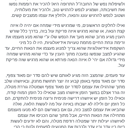
ולשיפלות נפש של החובה"ל התרופה היא! להכיר את רוממות נפשו
ואת חשיבותה, ושמגיע לנפש להרגיש טוב, ולהכיר את מעלותיה,
ושטוב לנפש להרגיש עונג והנאה, ולחלץ את עצמו ממצבים קשים.
ואילו לחלקים הראשונים, מי שמרגיש מידי שמחה אם יהיה לו איזה
קצת הנאה, או שהוא מרגיש איזה פריקת עול בזה, בדרך כלל שורש
הענין מגיע מרוב שהוא מעך את הנפש שלו ע"י שהוא מנע מעצמו את
זרימת ונחת החיים מחמת טעויות אידיאולוגיות, היו לו כל מיני
השקפות אידיאולוגיות שהוא צריך למנוע מעצמו את הנאות החיים, עד
שהגיע למצב שנפשו נמעכה מתוך הענין עד כדי שהוא מרגיש שמחה
מידי גדולה אם יהי' לו איזה הנאה פורתא או שהוא מרגיש שזה פריקת
עול.
עוד פעמים, שהמצב הזה מגיע לאותם שיש להם סדר יום מאוד צפוף,
סדר יום מאוד צפוף באופן קבוע זה יוצר תחושת מחנק, ובאיזשהו שלב
מתוך שהרגילו את עצמם לסדר יום מאוד צפוף ושמטלה גוררת מטלה,
זה גורר אצלם במשך הזמן איזשהו מצב שכאילו כל הזמן המוח קודח,
וכאילו כל הזמן יש איזשהו דרישה פנימית וריצה פנימית להתקדם, הם
כל הזמן יום ולילה לא ישבותו באיזה עול מה לעשות הלאה, ואלה
שהביאו את עצמם למצב כזה, גם אם בשורשם הם לא מנעו מעצמם
מתחילה את הנאות החיים, אבל מתוך שהם הכניסו את עצמם
לאיזשהו יעילות יתר שמטלה רודפת מטלה, והם לא יודעים לעשות
ריוח בין עדר ובין עדר ולכבות את המנועים לפעמים ולנוח כי הרי