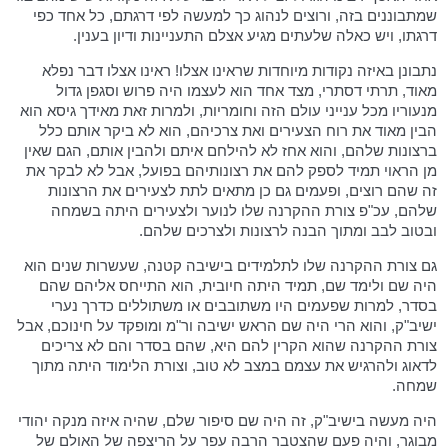
שמתבוננים בזה, ורוצים לנהוג כך למעשה לפי דרגתם, כל אחד כפי
דרגתו, ויש כאלה שלעתים מגיע אצלם התעניינות ודיון בענין.
נתבונן באיזה נקודות מיוחדות שראינו אצלו! ראינו אצלו דבר נפלא
מאוד, תרתי דסתרי, מצד אחד הוא לעצמו היה פרוש וסגפן גדול
מנעוריו מכל ענייני עולם הזה וחומריות, ולמרות זאת מאידך גיסא הוא
הבין מאוד את רוח הצעירים ואת צרכיהם, הוא לא ביקר אותם כלל
ברצונות שלהם, והוא אחז לא להילחם איתם ולהבין אותם, הגם שאין
מן הראוי תמיד לספק להם את רצונותיהם בפועל, אבל לא לבקר את
זה שהם רוצים, ופעמים גם כן מתאים לתת לצעירים את הרצונות
שלהם, עכ"פ צורת ההקרנה שלו לנוער ולצעירים היתה בשמחה
ובטוב לבב ומתוך הבנה לרצונות ולצרכים שלהם.
גם צורת ההקרנה שלו לתלמידים בישיבה קטנה, שעשרות שנים הוא
היה שם ולימד שם, תמיד היתה חיובית, הוא התייחס אליהם שהם
בסדר, למרות שפעמים היו משתובבים או משתוללים כדרך נערי
ישיב"ק, והוא הרי היה שם הראש ישיבה ור"מ ומופקד על חינוכם, אבל
צורת ההקרנה שהוא הקרין להם היא, שהם בסדר והם לא צריכים
לדאוג ולהרגיש את עצמם במצב לא טוב, וצורת הלימוד היתה מתוך
שמחה.
היה מעשה בישיב"ק, זה היה שם סיפור שלם, שהיה איזה מנקה יהודי
מבוגר, והיה פעם שהצטבר הרבה עפר על הריצפה של האולם של