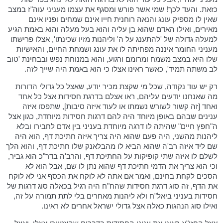
כזאת. והעד לכך! שמי אשר פורש ומסגף את עצמו מעניני עוה"ז במצב
שאין לו מספיק עונג והנאה רוחנית חייו אינם שמחים ופניו אינם
מאירים, ואילו האדם שהוא בן עליה והוא בעל מעלה והוא באמת הגיע
למעלה גדולה של 'להתענג על ה' וליהנות מזיו שכינתו', אצלו פרישתו
מעניני החומר איננה מפחיתה לו את עונג ושמחת החיים, והאישיות
שלו היא במצב משמח ומרומם ורגוע, והוא במנוחת נפש ובבחינת 'טוב
לב משתה תמיד', כאשר ראינו אצלו כי הוא באמת היה שייך לזה.
רק יש עוד נקודה, שכל מי שקצת מכיר יודע, שאצל כל גדולי הדורות
מה שאנחנו יודעים עליהם, ראו אצלם בדרגת חסידות אצל כל אחד
ואחד [זה קשור לשורש נשמתו או לעוד איזה סיבות], שתפסו איזה
ענינים שבהם באופן מיוחד היה להם דרגות חסידות מיוחדת, כגון אצל
ה"חפץ חיים" שהיתה לו דרגה מיוחדת בעניני בין אדם לחבירו ובלא
ליהנות מהשני, היה פעם שהוא היה צריך איזה חתיכת דף, הוא היה
שם ליד איזה רב'ה שהוא הביא לו מהבלאנק שלו חתיכת דף, והוא הלך
לשלם לו איזה שתי קופיקות על החתיכת דף, והרב'ה בדר"כ הוא גביר,
וכי הוא צריך את הדמי חתיכת דף שהוא נתן לו שם, אבל הוא לא
הסכים לקחת בחינם, ואמר אם אתה לא לוקח את הכסף אני לא לוקח
את הדף, זה סוג דרגת חסידות שהח"ח היה רגיל בכאלה סוג דרגות של
חסידות בעניני ביאל"ח ולא ליהנות מאחרים בלי לתת תמורה על זה,
ואילו סוג הנהגות כאלה אצל גדולי ישראל אחרים לא ראינו.