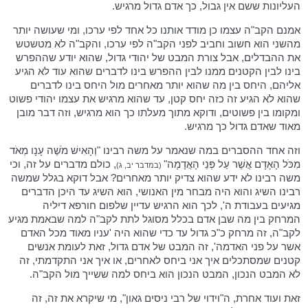
העליונות ששם אין גבול, כך אדם גדול מרגיש.
אמנם הקב"ה עצמו כן מודד אותנו כל אחד לפי ערכו, ומי שעושה יותר
מהשני הוא חשוב וחביב לפני הקב"ה לפי ערכו, והקב"ה לא מטשטש
את ההבדלים, אבל צורת המבט של יהודי גדול, שהוא יודע שההפרש
בינו לבין הקטנים ממנו לבין ההפרש בינו לדברים שהוא עוד לא הגיע
אליהם, היחס בין מה שהוא יותר מאחרים מול היחס בינו לדברים
שהוא לא הגיע זה כזה יחס קטן, עד שהוא מרגיש את עצמו יהודי פשוט
ומקומו בין פשוטים, ודוקא מתוך מעלתו כך הוא מרגיש, וזה דבר מובן
מאוד שאדם גדול כך מרגיש.
וזה אחד ההסברים במה שנאמר על משה רבינו "וְהָאִישׁ מֹשֶׁה עָנָו מְאֹד
מִכֹּל הָאָדָם אֲשֶׁר עַל פְּנֵי הָאֲדָמָה"
, כולם מדברים על זה, וכי
(במדבר יב, ג)
משה רבינו לא ידע שהוא צדיק יותר מאחרים? אבל דוקא בגלל שמשה
רבינו השיג והוא היה מבחר מין האנושי, הוא השיג עד היכן הדברים
מגיעים בעבודת ה', לכך הוא הרגיש עדיין שלפום חורפא דיליה
המרחק בין מה שבן אדם בכלל מסוגל לתת לקב"ה למה שבאמת מגיע
לקב"ה, זה מרחק כ"כ גדול עד כדי שהוא היה 'עניו מאוד מכל האדם
אשר על פני האדמה', זה המבט של אדם גדול, זאת לעומת אנשים
קטנים שמסתכלים איך אני ביחס לאחרים, או איך אני התקדמתי, זה
לא המבט הנכון, המבט הנכון הוא ביחס למה ששייך מול הקב"ה.
זאת ועוד אחרת, ה"וידוי של רבי ניסים גאון", מי שיקרא את זה, זה