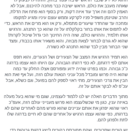
שאתה מעכב את כולם, הראש ישיבה כבר מחכה להיכנס, אבל לא
האמין להם וזה ארך עוד איזה דקות, ורק בסוף הוא פתח את הדלת,
והרב שטינמן משפיל פניו לקרקע וממש עוצם עיניו ומגיע למקומו
ומחכה עד שהחדר שיעורים מתמלא, ורק אז הוא מרים את הראש, כדי
לא לתפוס את אותו בחור בקלקלתו על זה שהוא כך התנהג. והרגיש
אותו תלמיד, והרגישו כולם, שזה היה החינוך הכי גדול שיכול לקרות!
שהוא לא גורם לבחור לצאת מבוזה, והוא משאיר אותו בכבודו, ומצד
שני הבחור מבין לבד שהוא התנהג לא כשורה.
הוא תמיד הרגיש את המצב של הצעירים ושל הנערים, והוא תפס
אותם לפי דרגתם, לא כפי דרגתו הגבוהה, עם היותו הוא עצמו בדרגה
כ"כ גבוהה. וכמו בפרט שהיה ידוע ומפורסם אצלו החלק עד כמה
שהוא היה פרוש ומובדל מכל עניני הנאות עולם הזה, ועל אף זאת הוא
הבין את צרכי הצעירים, מתי ראוי לספק להם בפועל, וגם כשלא, אבל
עכ"פ לא לבקר אותם על זה.
מתוך הדברים האלה יש לנו ללמוד לעצמינו, שגם מי שהוא בעל מעלה
באיזה ענין, כגון מי שכשלעצמו הוא פרוש מענייני עולם הזה, אעפ"כ
ראוי שהוא יפרגן את אותם עניינים שהוא פורש מהם לאחרים שהם לא
בדרגתו, כפי שהוא עצמו הרגיש על אחרים שהם לא חיים בדרגה שלו
לתת ולפרגן להם.
יש הורים שסבורים, שהם מחובתם כהורים לייצג דרגות גבוהות כדי