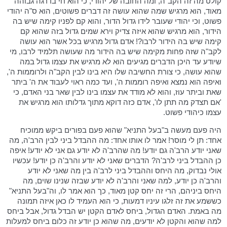
קולט מה זה הקב"ה, ומה החובה של יהודי, כי הוא חי בדרגה גבוהה
מאוד, הוא מרגיש שמה שהוא עושה זה דברים פשוטים, הוא ס"ה יהודי
פשוט, וכי יהודי שעובר לידו גדול הדור, והוא קם לפניו קימה שיש בה
הידור, הוא מרגיש שהוא איזה צדיק וירא שמים גדול בזה שהוא קם
קימה שיש בה הידור לרבו?! אדם גדול מרגיש בכל אשר הוא עושה
לקב"ה שזה פחות מקימה שיש בה הידור מה שעושה תלמיד לרבו, מי
שיודע עד היכן הדברים מגיעים הוא לא מרגיש את עצמו גדול במה
שהוא עושה, כי צורת החשיבה שלו היא בינו לבין הקב"ה ולרוממות ה',
ואיפה הוא נמצא ואיפה רוממות ה', ועד כמה ראוי לעבוד את ה' ביתר
שאת וביתר עוז, והוא לא מודד את עצמו בינו לבין שאר בני האדם, כי
'אם תצדק מה תתן לו', אדם כזה דוקא מתוך גדלותו הוא מרגיש את
עצמו כיהודי פשוט.
היה פעם מעשה ב"בעל התניא" שהוא פעם בפורים ביקש ממוכיח
אחד: תן לי מוסר! אמר לו אותו אחד: מה ההבדל ביני לבין הרב'ה, מה
שאני יודע הרב'ה גם יודע! מה שהרב'ה לא יודע גם אני לא יודע! איפה
כן ההבדל ביני לרב'ה? הדברים שאני לא יודע והרב'ה כן יודע! עכשיו
אולי נבדוק, מה היחס וההבדל ביני לרב'ה בין מה שאני לא יודע
והרב'ה כן יודע, למה שאני והרב'ה לא יודע שבזה שנינו שוים, מה
היחס ביניהם, הרי זה יחס קטן מאוד, כך הוא אמר לו, וה"בעל התניא"
כששמע את זה זלגו עיניו דמעות, כי הוא העמיד לו כאן איזה תמונה
מה באמת. האדם הגדול, ביחס לאדם הקטן יש הבדל גדול, אבל ביחס
למה שהוא והקטן לא יודעים, מה שהוא כן יודע זה כלום ביחס למעלות