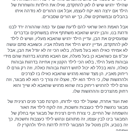
שהילד ירגיש שיש לו לאן להתקדם, ואילו את הילדות והשחרות של
הילד אם ירצה הוא יקח לעצמו, אבל אנו ההורים לא נזדהה איתו
בהבלים ובמשחקים שלו, כך יש הורים שסבורים.
אבל האמת היא! שראוי להם לדעת שגם עד כמה שההורה ירד לבנו
ודרגת בנו, והבן ירגיש שהאבא משתתף איתו במשחקים ובדברים
שמעסיקים את הבן, עדיין הילד ירגיש שהאבא מעליו, ושיש לו לילד
לאן להתקדם, ועדיין ירגיש הילד את מעלת אביו. וכשאבא סתם עושה
לא אמיתי כאילו הוא בעל מעלה, בלאו הכי זה לא יגדל את הבן, אבל
עכ"פ גם כשהאבא כן בעל מעלה, אם האבא מתנהג בדרגות שהם מידי
גבוהות מעל הילד, בלאו הכי לילד הקטן אין אחיזה בדרגות גבוהות
כאלה, והוא בכלל לא יכול לחוש דרגות גבוהות כאלה, וזה רק גורם לו
ריחוק מאביו, הן מצד שהוא מרגיש שהאבא כאילו בז לצרכים
ולהרגשות שלו, כי הילד הוא ילד, ואצלו זה צורך כי הוא לא מבוגר, וזה
גורם לילד להרגיש ריחוק בזה שהוא מרגיש שהאבא לא שייך והוא
רחוק מהצרכים וההרגשות שלו.
זאת ועוד אחרת, שאצל ילד כפי ילדותו, הקרנת סבר פנים רצינית של
מבוגר נרגשת לילד כעצבות וחשכות, וזה לוקח לילד את האור
והשמחה של החיים, כי צורת חיים רצינית של מבוגר אף בחלק של
המבוגר בינו לבין עצמו, זה מתורגם ונרגש לילד כעצבות וחשכות, כך
זה בטבע, ולכן מוטל על המבוגר לרדת לדרגת הילד ולהקרין לו
שמחה.