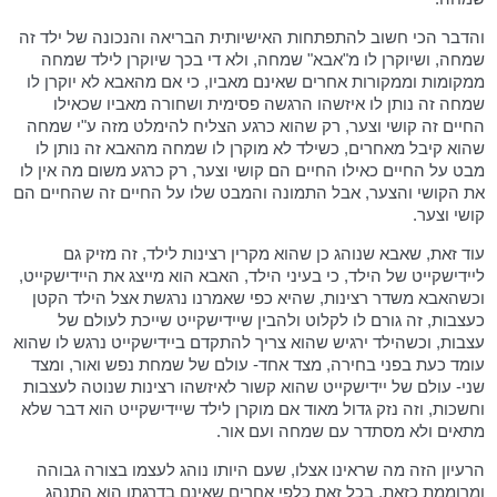
והדבר הכי חשוב להתפתחות האישיותית הבריאה והנכונה של ילד זה
שמחה, ושיוקרן לו מ"אבא" שמחה, ולא די בכך שיוקרן לילד שמחה
ממקומות וממקורות אחרים שאינם מאביו, כי אם מהאבא לא יוקרן לו
שמחה זה נותן לו איזשהו הרגשה פסימית ושחורה מאביו שכאילו
החיים זה קושי וצער, רק שהוא כרגע הצליח להימלט מזה ע"י שמחה
שהוא קיבל מאחרים, כשילד לא מוקרן לו שמחה מהאבא זה נותן לו
מבט על החיים כאילו החיים הם קושי וצער, רק כרגע משום מה אין לו
את הקושי והצער, אבל התמונה והמבט שלו על החיים זה שהחיים הם
קושי וצער.
עוד זאת, שאבא שנוהג כן שהוא מקרין רצינות לילד, זה מזיק גם
ליידישקייט של הילד, כי בעיני הילד, האבא הוא מייצג את היידישקייט,
וכשהאבא משדר רצינות, שהיא כפי שאמרנו נרגשת אצל הילד הקטן
כעצבות, זה גורם לו לקלוט ולהבין שיידישקייט שייכת לעולם של
עצבות, וכשהילד ירגיש שהוא צריך להתקדם ביידישקייט נרגש לו שהוא
עומד כעת בפני בחירה, מצד אחד- עולם של שמחת נפש ואור, ומצד
שני- עולם של יידישקייט שהוא קשור לאיזשהו רצינות שנוטה לעצבות
וחשכות, וזה נזק גדול מאוד אם מוקרן לילד שיידישקייט הוא דבר שלא
מתאים ולא מסתדר עם שמחה ועם אור.
הרעיון הזה מה שראינו אצלו, שעם היותו נוהג לעצמו בצורה גבוהה
ומרוממת כזאת, בכל זאת כלפי אחרים שאינם בדרגתו הוא התנהג