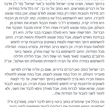
בהיפך הגמור, מצינו שרבי ישראל סלנטר ב"אור ישראל" (סי' ל') מדבר
על זה דברים מפורשים, הוא כותב על זה כך: "זה כלל גדול במידות,
רוב מידות הטובות המה רק במה שנוגע לאדם עצמו, אכן במה שנוגע
לחבירו, החוב הוא להשתמש בכל עוז בהפוכה, כמו: לברוח מן הכבוד-
היא מידה יקרה, כמאמרם ז"ל כי תאות הכבוד תוציא את האדם מן
העולם, אכן במה שנוגע לחבירו אמרו חז"ל 'איזהו מכובד המכבד את
הבריות'. הפרישות- אשר היא מעלה נשגבה בבני עליה, היא רק
בבחינת האדם לעצמו, אבל במה שנוגע לתועלת והנאת חבירו, החוב
להשתמש היפך הפרישות ולצאת בשווקים וברחובות קריה לחפש
למלאות טובת חבירו. וכן כיוצא ברוב המידות, ובפרט בענוה- הגדולה
מכל המידות, החוב להשתמש בה עד קצה אחרון, וכאשר ביאר
הרמב"ם במשנה 'מאוד מאוד הוי שפל רוח', אבל חלילה חלילה
להשתמש במידה הלזו על חבירו להפחיתו ממעלתו חס ושלום", עכ"ל.
רבי ישראל כותב כאן דברים ברורים, שגם בן עליה שדרכו לפרוש
מענייני העולם, זה הכל במה שנוגע לעצמו, אבל במה שנוגע לתועלת
והנאת חבירו הוא צריך להשתמש בהיפך הפרישות, עד כדי לצאת
לשווקים ולרחובות קריה לחפש למלאות טובת חבירו, וכן בנוגע לכבוד
וענוה, שהוא אמור לברוח מזה, אבל מאידך גיסא לכבד את השני, ולא
לעזור לשני לעבוד על המידות שלו...
וזה בכלל איך שהחזו"א כותב ביטוי ביחס לדבר דומה, (אמו"ב)/ וז"ל:
"שתפנוקי הנפש מפנקים את בעליהם להיות משמשים למען הטוב