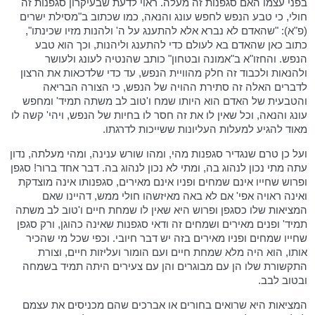
בפני עצמו האם סגפנות זה מעלה. ראוי לדעת שבעיקרון סגפנות זה
חולי, כי טבע הנפש לחפש עונג והנאה, כמו שכתוב ב"מסילת ישרים
(פ"א): "שהאדם לא נברא אלא להתענג על ה' ולהנות מזיו שכינתו",
כתוב כאן שהאדם בא לעולם כדי להתענג וליהנות, וכך הוא טבע
הנפש. והחזו"א ב"אמונה ובטחון" כותב שהנטיה לעונג ולעושר
ולהנאות ולכבוד זה חלק מהוויית הנפש, עד כדי שלדכאות את הרצון
לדברים האלה זה סתירת ההויה של הנפש, כי הצורה הבריאה
והטבעית של האדם הוא היותו שמח ו'טוב לב משתה תמיד' ומחפש
עונג והנאה, וכל שאין לו את זה חסר לו בחיות של הנפש, ויהי' קשה לו
מאוד להגיע למעלות העליונות ששייכות לדרגתו.
ועל כן טרם שנגדיר סגפנות מהי, ומהו שורש ענינה, ומהי מעלתה, נדון
עתה מתי נכון לנהוג בה, ומתי לא נכון לנהוג בה. דבר אחד ברור! סגפן
ופרוש שחייו אינם שמחים ופניו אינם מאירים, סגפנותו אינה מוצדקת
ואינה ראויה אפי' אם לא באה מאיזשהו חולי ממש, דהיינו שאם
המציאות שלו כסגפן ופרוש היא שאין לו שמחת חיים ו'טוב לב משתה
תמיד' ופנים מאירים ושמחים זה ודאי סגפנות שאינה כהוגן, ורק סגפן
שחייו שמחים ופניו מאירים בזה יש דבר חיובי. וכפי שכל מי שהכיר
אותו, הוא היה מלא שמחת חיים ועם הומור ועליזות חיים, וצורת
התקשורת שלו הן עם מבוגרים והן עם צעירים היתה תמיד בשמחה
ובטוב לבב.
המציאות היא שרואים בחורים או אברכים שהם מכניסים את עצמם