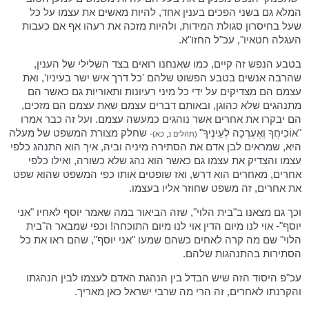
המלא גם בשני הפכים בענין אחד, להיות מאשים את עצמו על כל
שעל בחיסרון סגולת המידות, ולהיות מזכה את רעהו אף אם כעבות
העגלה חטאיו", עכ"ל החזו"א.
בטבע הנפש זה קיים, כמו שאנחנו רואים בצד השלילי של הענין,
שהרבה אנשים בטבע הפשוט שלהם 'כל דרך איש ישר בעיניו', ואת
עצמם הם מצדיקים על ידי כל מיני רעיונות ותאוריות גם כאשר הם
מתנהגים שלא כהוגן, ובאותם דברים עצמם שאת עצמם הם מזכים,
הם יבקרו את אחרים אשר נוהגים כמעשה עצמם. ועל זה כבר אמרו
"אוֹכִיחֲךָ וְאֶעֶרְכָה לְעֵינֶיךָ"
שחלק מצורת המשפט של מעלה
(תהלים נ, כא)-
היא, שמראים לבן אדם את הסתירה מיניה וביה, איך הוא התנהג כלפי
עצמו והצדיק את עצמו גם כאשר הוא נהג שלא כשורה, ואילו כלפי
אחרים, מאחרים הוא דרש, ואז שופטים אותו כפי המשפט שהוא שפט
את אחרים, זה משפט שחוזר אליו בעצמו.
וכך גם מצאנו ב"בית הלוי", שזה הביאור במה שאמר יוסף לאחיו "אני
יוסף"- אוי לנו מיום הדין אוי לנו מיום התוכחה! וכפי שמבאר ה"בית
הלוי" שם מה קרה לאחים כשהם שמעו "אני יוסף", שהם ראו את כל
הסתירות בהתנהגות שלהם.
עכ"פ היסוד הזה שיש הבדל בין הנהגת האדם לעצמו לבין הנהגתו
והקרנתו לאחרים, זה הרי מה שרבי ישראל כאן מאריך.