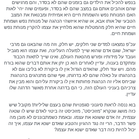
בנפש להכיל את הילדים גם בזמנים שהם לא בסדר, והם מרגישים
שהם אוהבים אותם גם במצב שהם לא בסדר, ופעמים שזה יהי' לאות
האם המנוחת נפש והשמחת חיים היא אמיתית ומבטאת את המצב
הטבעי של אותו אבא, או שהיא איזשהי הנהגה של מנוחת נפש ושמחת
חיים שהיא חלק מהמטלות שהוא מלחיץ את עצמו להקרין מנוחת נפש
ושמחת חיים.
עכ"פ נמצאנו למדים שני חלקים, יש חלק, וזה מה שהבאנו גם מרבי
ישראל, שגם אדם שהוא שייך למעלה העליונה, ואת עצמו הוא מגביל
ועובד על מידותיו ופורש מהנאות העולם, ואינו שייך לתאות הכבוד
ומתקדם בענוה, עדיין לאחרים הוא כן יתן את אותם דברים שהוא בורח
מהם. ויש עוד חלק, שהאדם הגדול אין לו ביקורת לא בליבו וגם לא
בהנהגתו על כאלה שהם לא בדרגתו, ואף שהם מתנהגים בהנהגות
שביחס אליו זה הנהגות פחותות אין לו ביקורת עליהם והוא מבין את
צרכיהם בעניני העולם הזה, כי הם בדרגה אחרת מאשר הדרגה שלו
עדיין.
בוא ננסה לראות סיגנוני סגפנויות שהם בעצם שליליות! מקובל שיש
כזה מושג שנקרא "מזוכיסט", מזוכיסט זה ביטוי לאדם שיש לו שנאה
עצמית, זה אדם ששונא את עצמו. ובאמת כשמתבוננים לא מובן מה
פשר הדבר, הרי זה נגד ההגיון והטבע שאדם ישנא את עצמו, איך זה
יכול להיות כזה דבר שאדם ישנא את עצמו?