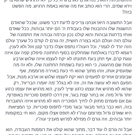
וירא שמים, הרי הוא כותב את מה שהוא באמת הרגיש, מה הפשט
בזה?
אבל התשובה היא! אנחנו צריכים לדעת דבר פשוט, שככל שהאדם
ההשגות שלו וההבנות שלו בעבודת ה' הם יותר גבוהות, ככל שאדם
אוחז בדרגות גבוהות והוא קולט נכון וברמה גבוהה את התמונה של
עולם הזה ועולם הבא בצורה חושית, זה גורם לו קודם כל שערך עולם
הזה יורד לו לגמרי, וכל העוה"ז נתפס אצלו כדבר קטן וזול ולא לענין.
דוגמא לדבר! באולמות שמחלקים בסוף החתונה סיפלון קפה עם איזה
עוגת קרם, אף חתן בעת חתונתו לא יקח לעצמו איזה שלוש ארבע
מנות שם מהעוגה, כי הוא כעת בשמחת החתונה שלו, ולא זה מה
שמעסיק אותו, וזהו מתוך שהוא חי כעת באוירה מרוממת, ואף
שבזמנים אחרים לפעמים הוא יקח לעצמו שלוש או ארבע מנות, אבל
הפעם הוא לא עושה את זה, וזה לא בגלל 'מה יאמרו הבריות', רק
שהוא לא מרגיש את עצמו כרגע שייך לענין, הוא מרגיש את עצמו כרגע
יותר גדול מזה. או בחור קצת בוגר, אין דרכו לתפוס סוכריות באופרוף,
וגם אם פעמים מתוק לו לחיך הסוכריה הוא לא מרגיש איזה התגברות
בזה, הוא כבר בחור מבוגר ובוגר מכדי לתפוס סוכריות. כך המציאות
היא שאדם גדול ומרומם עוה"ז לא תופס אצלו מקום, הוא חי במקומות
יותר גבוהים, וזה גורם לו ממילא לפרוש מעניני עוה"ז.
אבל זה גורם לו עוד דבר, מתוך שהוא קולט את רוממות העבודה, הוא