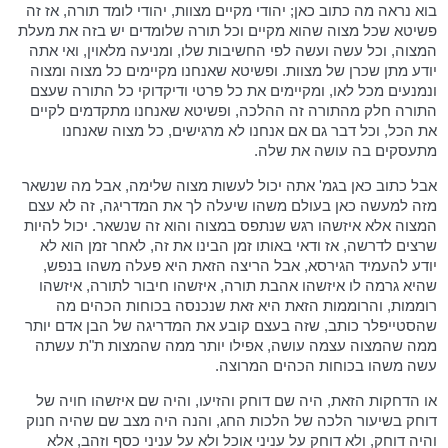
בוא נראה מה כתוב כאן; יהודי מקיים מצוות, יהודי לומד תורה, אז זה
פשיטא שכל מצוה שהוא מקיים וכל תורה שלומדים יש בזה את מעלת
המצוה, וכל עשה ועשה לפי החשיבות שלו, ומניעה מלאוין, ואי אתה
יודע מתן שכרן של מצוות. ופשיטא שאנחנו מקיימים כל מצוה ומצוה
ונמנעים מכל לאו, ומקיימים את כל פרטי ודיקדוקי כל התורה שעצם
התורה חלק מהתורה זה ההלכה, ופשיטא שאנחנו מתקדמים לקיים
את הכל, וכל דבר גם אם אנחנו לא מרגישים, כל מצוה שאנחנו
מתעסקים בה עושה את שלה.
אבל כתוב כאן בגמ' אתה יכול לעשות מצוה שלימה, אבל מה שנשאר
מזה למעשה כאן בעולם משהו שיעלה לך את המדריגה, זה לא עצם
המצוה אלא איזשהו רגש שנתפס במצוה והוא זה שנשאר. יכול להיות
שרצים לדרשה, אז ודאי באותו זמן הבינו את זה, לאחר זמן הוא לא
יודע להעמיד הגירסא, אבל הריצה הזאת היא פעלה משהו בנפש,
שהיא גרמה לו איזשהו אהבת תורה, איזשהו חיבור לתורה, איזשהו
רוממות, והרוממות הזאת היא זאת שנכנסה בכוחות הכהים מה
שהסטייפלר כותב, שזה בעצם קובע את המדריגה של הבן אדם יותר
ממה שהמצוה עצמה עושה, אפילו יותר ממה שהמצות ת"ת עשתה
עשה משהו בכוחות הכהים המרוצה.
או הדחקות הזאת, היה שם דוחק והזיעו, והיה שם איזשהו חויה של
דוחק בשיעור הלכה של הלכות החג, והנה היה מצב שם שהיה חנוק
והיה דוחק, ולא דוחק על עניני אוכל ולא על עניני כסף וזהב, אלא