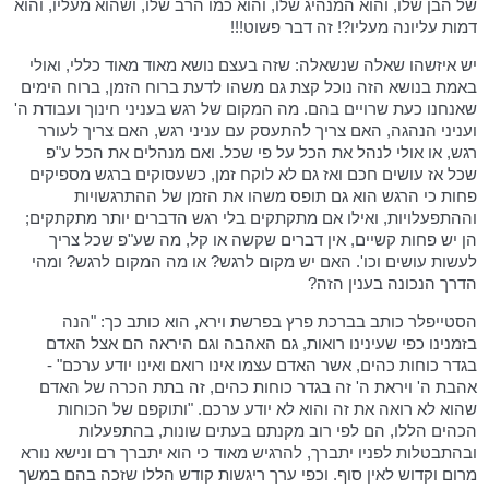
של הבן שלו, והוא המנהיג שלו, והוא כמו הרב שלו, ושהוא מעליו, והוא
דמות עליונה מעליו?! זה דבר פשוט!!!
יש איזשהו שאלה שנשאלה: שזה בעצם נושא מאוד מאוד כללי, ואולי
באמת בנושא הזה נוכל קצת גם משהו לדעת ברוח הזמן, ברוח הימים
שאנחנו כעת שרויים בהם. מה המקום של רגש בעניני חינוך ועבודת ה'
ועניני הנהגה, האם צריך להתעסק עם עניני רגש, האם צריך לעורר
רגש, או אולי לנהל את הכל על פי שכל. ואם מנהלים את הכל ע"פ
שכל אז עושים חכם ואז גם לא לוקח זמן, כשעסוקים ברגש מספיקים
פחות כי הרגש הוא גם תופס משהו את הזמן של ההתרגשויות
וההתפעלויות, ואילו אם מתקתקים בלי רגש הדברים יותר מתקתקים;
הן יש פחות קשיים, אין דברים שקשה או קל, מה שע"פ שכל צריך
לעשות עושים וכו'. האם יש מקום לרגש? או מה המקום לרגש? ומהי
הדרך הנכונה בענין הזה?
הסטייפלר כותב בברכת פרץ בפרשת וירא, הוא כותב כך: "הנה
בזמנינו כפי שעינינו רואות, גם האהבה וגם היראה הם אצל האדם
בגדר כוחות כהים, אשר האדם עצמו אינו רואם ואינו יודע ערכם" -
אהבת ה' ויראת ה' זה בגדר כוחות כהים, זה בתת הכרה של האדם
שהוא לא רואה את זה והוא לא יודע ערכם. "ותוקפם של הכוחות
הכהים הללו, הם לפי רוב מקנתם בעתים שונות, בהתפעלות
ובהתבטלות לפניו יתברך, להרגיש מאוד כי הוא יתברך רם ונישא נורא
מרום וקדוש לאין סוף. וכפי ערך ריגשות קודש הללו שזכה בהם במשך