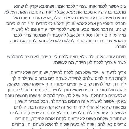
ג"כ אפשר ללמד אותו שצריך לכבד אמא, ושהאבא יקרין לו שהוא
מתכבד בזה שהוא מכבד את אמא, אבל לדעת שהסיבה הזאת היא לא
נובעת מאיזשהו רעה ומשהו רע אצל הילד, אלא מעצם היותו מול
הבדלי האופי בין אבא לאמא או בין האבא למלמדים זה גורם לו ליחס
שונה, וזה דבר מאוד טבעי ואפשר ללמד ילד. עוד פעם! לא לעשות
מזה עליהום גדול ועסק גדול, אבל להסביר לו שמלמד צריך לכבד
ושאמא צריך לכבד, וזה יגרום לו לאט לאט להתרגל להתנהג בצורה
טובה.
היתה עוד שאלה: ילד שלא רוצה ללכת לגן חיידר, לא רוצה להתלבש
כשהוא צריך ללכת לגן חיידר, מה לעשות?
צריך לדעת; אין ילד שלא מוכן ללכת לחיידר, יש הורים שלא יודעים
לקחת את הילדים שלהם לחיידר, כשההורים ברורים שהילד הולך
לחיידר, יכול להיות שיום או יומיים יעמוד ויהיה איזשהו קושי, וכשהוא
יראה מולו הורים ברורים שהוא הולך לחיידר, זה יהיה בסדר! זה נכון
שלפעמים בהתחלה יש קושי לילד, צריך לתת לו איזשהו הרגשה טובה
בענין, אפשר לעשות איזה רחמים בהתחלה, אבל בברירות שאין
מציאות שהוא לא הולך לחיידר ואז זה לא יקרה כזה דבר. הילדים
שעושים בעיות אם ללכת לחיידר הם לא ילדים בעייתיים, הם ילדים
שההורים שלהם פשוט לא יודעים לקחת אותם לחיידר, וההורים
צריכים כאן להבין שזה לא בעיה של הילד אלא כשהם יהיו ברורים