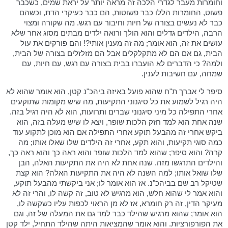
וחומרות מעבר לגדרי הלכה זה מראה יותר על יראת שמים, כשכבר
פשוט, החומרות הללו כבר פשוטות, הם כבר כעיקרי הדת, וכשהם
כבר לא נעשים בצורה של חיות וחיבור עם רגש. מה שקורה ומצוי
הרבה, הילדים גדלים והוא הולך ורואה ילדים מבתים מסוג אחר שלא
עושים את זה, הוא אומר; מה זה מענין אותי?! והם פורקים את עול
הבית, גם אם הם לא מתקלקלים אבל הם מזלזלים בצורה של הבית,
ולמה? כי הדברים לא הועברו בבית בצורה עם רגש, עם חיות, עם
שמחה, עם חשיבות לענין.
סיפר לי אברך ת"ח שהוא פועל באיזה ביהכ"נ קטן, הוא אומר שהוא לא
היה רגיל לשמוע את כל סיגנוני התקיעות, מה שיש מקומות שתוקעים
אחרי התפילה כל מיני סיגנוני שברים ותרועות, הוא לא היה רגיל בזה.
שנה אחת הוא למד חזק הלכות שופר, ויצא לו שיש מעלה בזה, הוא
ביקש אחרי זה מהבעל תוקע אחרי התפילה אם הוא מוכן לתקוע עוד
כמה סוגי תקיעות, והוא תקע, אחרי זה הילדים שלו שאלו אותו; מה
קרה? והוא סיפר; שהוא למד הלכות שופר והוא ראה כך והוא ראה כך,
והילדים התרגשו מזה. שנה אחת לא היה את התקיעות האלה, הבן
שלו שואל אותו; למה השנה לא היה את התקיעות האלה? הוא קצת
שטיקל רב שם בביהכ"נ. אז הוא אומר לו; אני ביקשתי מהבעל תוקע,
והוא אמר לי שהוא חלש, הוא מרגיש לא טוב, זה קשה לו, והרי זה לא
מעיקר הדין, זה רק חומרא, אז לא מן הראוי לכפות עליו כשקשה לו,
הוא אומר; שהוא מרגיש שהילד כבר למד גם את המעלה של זה, וגם
את הפורפורציות. והוא אומר שהמציאות היתה שהילד התחיל, ילד קטן