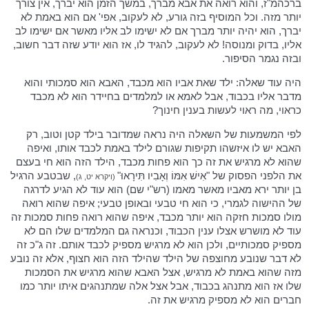
ברכהמ"ז, והוא רואה את אבא מברך, במשך הזמן הוא יברך, אין צורך
יותר מזה. וכל המוסיף בזה גורע, לא לעקוב, אפי' אם הוא באמת לא
יברך, הוא יהיה יותר מברך אם לא ישימו לב אליו מאשר אם ישימו לב
אליו, בדוק ומנוסה! לא לעקוב, להגיד לו, אז הוא יודע שזה דבר חשוב,
ובזה נגמר הסיפור.
היה עוד שאלה: ילד שאת אביו הוא מכבד, האבא הוא סמכותי והוא
מדבר אליו בכבוד, אבל לאמא או למלמדים בחיידר הוא לא מכבד
כראוי, מה ראוי לעשות בענין חינוך?
לפי המשמעות של השאלה היה נראה שמדובר בילד קטן וטוב, רק
האבא יש לו איזשהו תקיפות שגורם לילד באמת לכבד אותו, ואיפה
שהוא לא מרגיש את זה כך הוא פחות מכבד, הילד הזה הוא חי בעצם
את הלפני הפסוק של "אִישׁ אִמּוֹ וְאָבִיו תִּירָאוּ"
, שבטבע הרגיל
(ויקרא יט, ג)
בן יותר ירא מאביו מאשר מאמו (רש"י שם) הוא עוד לא הגיע לדרגה
של ההישוה לגמרי, כי הוא חי טבעי ובאופן טבעי; איפה שהוא רואה
מולו סמכות חזקה הוא יותר מכבד, איפה שהוא רואה פחות סמכות זה
עוד לא מושרש אצלו ענין הכבוד, וכנראה גם המלמדים שלו הם לא
מספיק סמכותיים, ולכן הוא לא מרגיש מספיק לכבד אותם. זה ג"כ זה
לא דבר שנובע מחוצפה של הילד שהילד הזה הוא חצוף, אלא זה נובע
מזה שהוא באמת לא מרגיש, אצל האבא שהוא מרגיש את הסמכות
שלו אז הוא מתנהג בכבוד, אבל אצל אלה שמתנהגים איתו יותר כמו
חברים הוא לא מספיק מרגיש את זה.