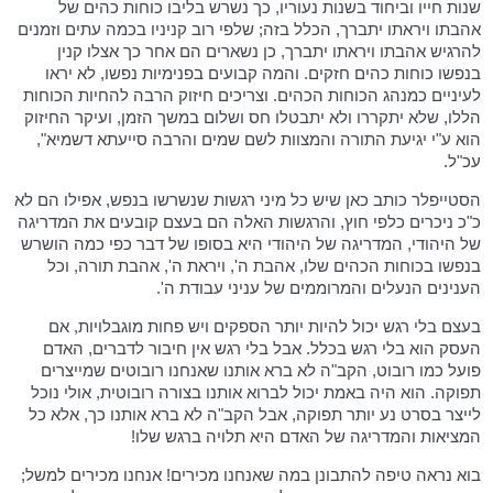
שנות חייו וביחוד בשנות נעוריו, כך נשרש בליבו כוחות כהים של
אהבתו ויראתו יתברך, הכלל בזה; שלפי רוב קניניו בכמה עתים וזמנים
להרגיש אהבתו ויראתו יתברך, כן נשארים הם אחר כך אצלו קנין
בנפשו כוחות כהים חזקים. והמה קבועים בפנימיות נפשו, לא יראו
לעיניים כמנהג הכוחות הכהים. וצריכים חיזוק הרבה להחיות הכוחות
הללו, שלא יתקררו ולא יתבטלו חס ושלום במשך הזמן, ועיקר החיזוק
הוא ע"י יגיעת התורה והמצוות לשם שמים והרבה סייעתא דשמיא",
עכ"ל.
הסטייפלר כותב כאן שיש כל מיני רגשות שנשרשו בנפש, אפילו הם לא
כ"כ ניכרים כלפי חוץ, והרגשות האלה הם בעצם קובעים את המדריגה
של היהודי, המדריגה של היהודי היא בסופו של דבר כפי כמה הושרש
בנפשו בכוחות הכהים שלו, אהבת ה', ויראת ה', אהבת תורה, וכל
הענינים הנעלים והמרוממים של עניני עבודת ה'.
בעצם בלי רגש יכול להיות יותר הספקים ויש פחות מוגבלויות, אם
העסק הוא בלי רגש בכלל. אבל בלי רגש אין חיבור לדברים, האדם
פועל כמו רובוט, הקב"ה לא ברא אותנו שאנחנו רובוטים שמייצרים
תפוקה. הוא היה באמת יכול לברוא אותנו בצורה רובוטית, אולי נוכל
לייצר בסרט נע יותר תפוקה, אבל הקב"ה לא ברא אותנו כך, אלא כל
המציאות והמדריגה של האדם היא תלויה ברגש שלו!
בוא נראה טיפה להתבונן במה שאנחנו מכירים! אנחנו מכירים למשל;