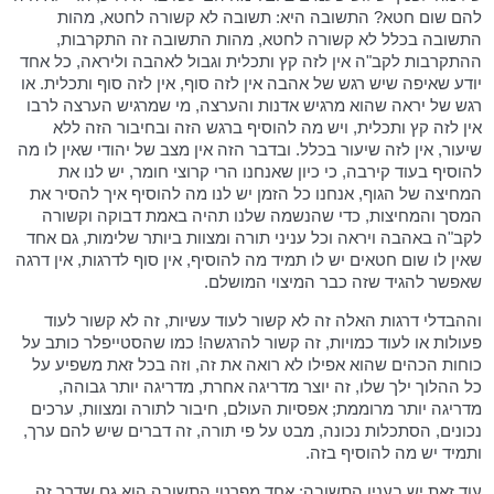
להם שום חטא? התשובה היא: תשובה לא קשורה לחטא, מהות
התשובה בכלל לא קשורה לחטא, מהות התשובה זה התקרבות,
ההתקרבות לקב"ה אין לזה קץ ותכלית וגבול לאהבה וליראה, כל אחד
יודע שאיפה שיש רגש של אהבה אין לזה סוף, אין לזה סוף ותכלית. או
רגש של יראה שהוא מרגיש אדנות והערצה, מי שמרגיש הערצה לרבו
אין לזה קץ ותכלית, ויש מה להוסיף ברגש הזה ובחיבור הזה ללא
שיעור, אין לזה שיעור בכלל. ובדבר הזה אין מצב של יהודי שאין לו מה
להוסיף בעוד קירבה, כי כיון שאנחנו הרי קרוצי חומר, יש לנו את
המחיצה של הגוף, אנחנו כל הזמן יש לנו מה להוסיף איך להסיר את
המסך והמחיצות, כדי שהנשמה שלנו תהיה באמת דבוקה וקשורה
לקב"ה באהבה ויראה וכל עניני תורה ומצוות ביותר שלימות, גם אחד
שאין לו שום חטאים יש לו תמיד מה להוסיף, אין סוף לדרגות, אין דרגה
שאפשר להגיד שזה כבר המיצוי המושלם.
וההבדלי דרגות האלה זה לא קשור לעוד עשיות, זה לא קשור לעוד
פעולות או לעוד כמויות, זה קשור להרגשה! כמו שהסטייפלר כותב על
כוחות הכהים שהוא אפילו לא רואה את זה, וזה בכל זאת משפיע על
כל ההלוך ילך שלו, זה יוצר מדריגה אחרת, מדריגה יותר גבוהה,
מדריגה יותר מרוממת; אפסיות העולם, חיבור לתורה ומצוות, ערכים
נכונים, הסתכלות נכונה, מבט על פי תורה, זה דברים שיש להם ערך,
ותמיד יש מה להוסיף בזה.
עוד זאת יש בענין התשובה; אחד מפרטי התשובה הוא גם שדרך זה