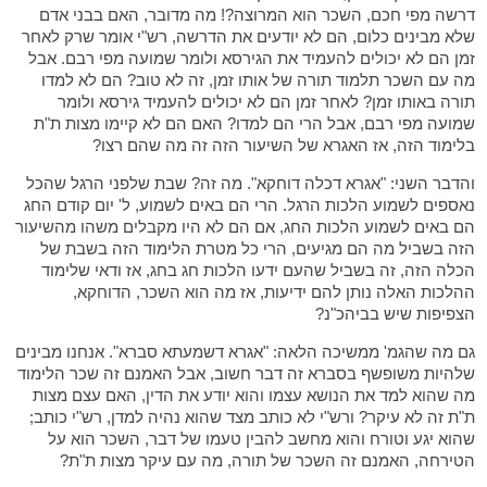
דרשה מפי חכם, השכר הוא המרוצה?! מה מדובר, האם בבני אדם
שלא מבינים כלום, הם לא יודעים את הדרשה, רש"י אומר שרק לאחר
זמן הם לא יכולים להעמיד את הגירסא ולומר שמועה מפי רבם. אבל
מה עם השכר תלמוד תורה של אותו זמן, זה לא טוב? הם לא למדו
תורה באותו זמן? לאחר זמן הם לא יכולים להעמיד גירסא ולומר
שמועה מפי רבם, אבל הרי הם למדו? האם הם לא קיימו מצות ת"ת
בלימוד הזה, אז האגרא של השיעור הזה זה מה שהם רצו?
והדבר השני: "אגרא דכלה דוחקא". מה זה? שבת שלפני הרגל שהכל
נאספים לשמוע הלכות הרגל. הרי הם באים לשמוע, ל' יום קודם החג
הם באים לשמוע הלכות החג, אם הם לא היו מקבלים משהו מהשיעור
הזה בשביל מה הם מגיעים, הרי כל מטרת הלימוד הזה בשבת של
הכלה הזה, זה בשביל שהעם ידעו הלכות חג בחג, אז ודאי שלימוד
ההלכות האלה נותן להם ידיעות, אז מה הוא השכר, הדוחקא,
הצפיפות שיש בביהכ"נ?
גם מה שהגמ' ממשיכה הלאה: "אגרא דשמעתא סברא". אנחנו מבינים
שלהיות משופשף בסברא זה דבר חשוב, אבל האמנם זה שכר הלימוד
מה שהוא למד את הנושא עצמו והוא יודע את הדין, האם עצם מצות
ת"ת זה לא עיקר? ורש"י לא כותב מצד שהוא נהיה למדן, רש"י כותב;
שהוא יגע וטורח והוא מחשב להבין טעמו של דבר, השכר הוא על
הטירחה, האמנם זה השכר של תורה, מה עם עיקר מצות ת"ת?