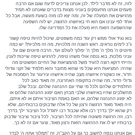
לזה, זה לא מדבר לילד. לכן אנחנו צריכים לדעת שגם אם הרבה
פעמים אנחנו מתעסקים בעניני מצוות בדברים שאנחנו לא תמיד
מרגישים את המעלה של זה, ומה יצא לנו מזה בשעת מעשה, אבל כל
אחד לפי ענינו אם הוא חי באיזשהו הרגשה, יש לזה השפעה
שההשפעה הזאת היא מעלה את כל המדריגה שלו.
בוא נגיד אולי ממש רק עוד כמה משפטים, שיכול להיות טיפה קשור
ג"כ לימים נוראים. ראש השנה זה מלכויות, מה זה מלכיות? יש כמה
פיוטים ה' מלך ה' מלך ה' ימלוך לעולם ועד, הרבה פיוטים שם על
עניני מלכות, בוא ננסה אולי משהו טיפה, להרגיש טיפה שייכות לענין.
והייתי דוקא רוצה להגיד משל מהמציאות של החיים הפשוטים מה
שהיה: המציאות היא שכל מי שהוא מחובר והוא תלמיד של זקני וגדולי
הדור, אז כשקורה איזשהו מצב שהיה איזשהו עירעור על הסמכות של
גדולי הדור, מה שהיה בתקופה האחרונה, זה מאוד כאב לכל
התלמידים שלהם ולכל מי שחי עם ההנהגה שלהם. ובכל שלב
מהשלבים שהיו באיזשהו שלבי מבחן האם יפגע ההנהגה שלהם או
לא יפגע ההנהגה שלהם, או האם באמת הציבור איתם או לא איתם,
היה מאוד מאוד הרגשה ורצון של כל אלה שדבוקים ברבותיהם, שלא
רק שהוא ילך בדרך רבו אלא שכבוד רבו יתגדל וכל הציבור ילך בדרך
רבו, וזה הרגשה פשוטה שהיתה לכל הציבור, לכל ציבור וציבור שדבוק
ברבותיו יש לו את ההרגשה הזאת ורצון מאוד, וצער אם זה לא כך.
אם אנחנו ננסה לחשוב כך גם על הקב"ה, זה "תמלוך אתה ה' לבדך