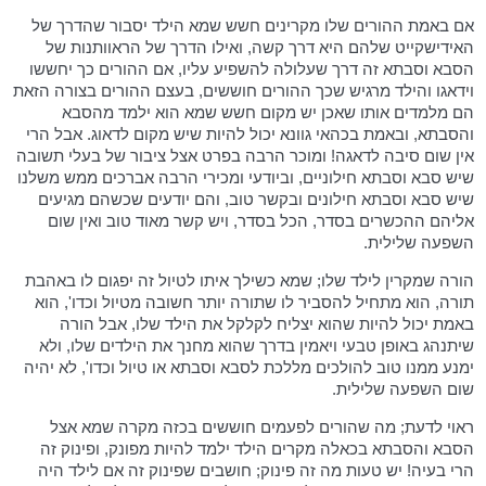
אם באמת ההורים שלו מקרינים חשש שמא הילד יסבור שהדרך של
האידישקייט שלהם היא דרך קשה, ואילו הדרך של הראוותנות של
הסבא וסבתא זה דרך שעלולה להשפיע עליו, אם ההורים כך יחששו
וידאגו והילד מרגיש שכך ההורים חוששים, בעצם ההורים בצורה הזאת
הם מלמדים אותו שאכן יש מקום חשש שמא הוא ילמד מהסבא
והסבתא, ובאמת בכהאי גוונא יכול להיות שיש מקום לדאוג. אבל הרי
אין שום סיבה לדאגה! ומוכר הרבה בפרט אצל ציבור של בעלי תשובה
שיש סבא וסבתא חילוניים, וביודעי ומכירי הרבה אברכים ממש משלנו
שיש סבא וסבתא חילונים ובקשר טוב, והם יודעים שכשהם מגיעים
אליהם ההכשרים בסדר, הכל בסדר, ויש קשר מאוד טוב ואין שום
השפעה שלילית.
הורה שמקרין לילד שלו; שמא כשילך איתו לטיול זה יפגום לו באהבת
תורה, הוא מתחיל להסביר לו שתורה יותר חשובה מטיול וכדו', הוא
באמת יכול להיות שהוא יצליח לקלקל את הילד שלו, אבל הורה
שיתנהג באופן טבעי ויאמין בדרך שהוא מחנך את הילדים שלו, ולא
ימנע ממנו טוב להולכים מללכת לסבא וסבתא או טיול וכדו', לא יהיה
שום השפעה שלילית.
ראוי לדעת; מה שהורים לפעמים חוששים בכזה מקרה שמא אצל
הסבא והסבתא בכאלה מקרים הילד ילמד להיות מפונק, ופינוק זה
הרי בעיה! יש טעות מה זה פינוק; חושבים שפינוק זה אם לילד היה