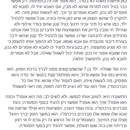
כאן איזשהו משהו לא בסדר, הוא אומר את זה בתמימות. רק אפשר
כבר בגיל הזה למרות שהוא לא מבין, אם האבא יגיד לו; לאבא לא
אומרים לא נכון, לאבא אומרים כך וכך. לא לעשות עסק מזה, לא
להקרין לו שהוא חוצפן או שיש כאן איזה בעיה, אבל אפשר להרגיל
ילד, כמו שיש כל מיני עניני חינוך בגיל קטן שהם בגדר אילוף ולא
שהילד חי ומבין בדיוק את המשמעות של הדברים ובכל זאת אנחנו
מרגילים אותו להנהגה ישרה, אפשר גם להרגיל ילד קטן שהוא ידבר
בצורת דיבור מכובדת עם אבא ואמא. אבל לא להפוך אותו לחוצפן כי
זה לא מגיע מחוצפה, רק בטבעיות להגיד לו לאבא לא אומרים לא נכון,
מה שאבא אומר זה נכון, ואתה יכול לשאול שאלה, אבל לא אומרים
לאבא לא נכון, ולהמשיך הלאה.
היה עוד שאלה: ילד בן 7 שכשמבקשים ממנו לברך ברכת המזון, הוא
מרגיש כמו עול ומשא גדול, והוא ממלמל קצת בקושי עד נודה והוא
מפסיק, מה לעשות איתו, האם לעמוד עליו שהוא יגיד את כל
הברכהמ"ז, אולי הוא עוד לא הגיע לדרגה הזאת, מה ראוי לעשות?
התשובה היא: לעזוב אותו לנפשו, ולא לשים לב; מה הוא אומר? וכמה
הוא אומר? ואיך הוא אומר? אפשר רק להגיד בסוף הסעודה; כעת
מברכים ברכהמ"ז, ובזה נגמר הענין. המציאות היא שילד שרואה את
אבא שלו ואמא שלו מברכים ברכהמ"ז, הוא במשך הזמן יברך ויורגל
אצלו ענין החינוך. כשעומדים לו על הראש זה רק גורם לו אי רצון
ובריחה ואין בזה שום תועלת, אפשר להגיד רק בסוף הסעודה;