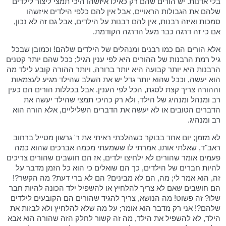
בלי אדנות. יש הורים שהם רק כאילו איזשהו היכי תמצי ליצור לילדים
שלהם את הגבולות הראויים, אבל אין להם כלפי הילדים איזשהו
סמכות ואיזה רבנות, אין להם רבנות על הילדים, אבל גם זה לא נכון,
אם כי זה דרגה כבר מעל הדרגה הקודמת.
אלא הורים הם כמו רבנים ומנהלים של הילדים שלהם! וכמובן שבכל
גיל רמת הרבנות של ההורים היא לפי ענין הגיל; ככל שהם יותר קטנים
הרבנות היא יותר קבועה היא יותר ברורה, ויותר ההורה קובע לילד מה
הוא יעשה, וככל שהוא יותר גדל יש את השלב שהילד מגיע לעצמאות
וההורה צריך קצת לסגת, הכל לפי הענין. אבל בכללות הורים הם כעין
רב ומנהל ומנהיג של הילד, ולא רק כהיכי תמצי שהילד יעשה את
הדברים הטובים או לא יעשה את הדברים השליליים, אלא הורה הוא
רב ומנהיג.
לא מזמן; יום אחד בבוקר כשהלכתי ראיתי את ר' גרשון מטייל ברחוב
ראב"ד, שאלתי אותו, אמרתי לו ששמעתי מכמה אברכים שהוא כמה
פעמים אומר שהורים לא ילחיצו ילדים, אז הם חושבים שהורים צריכים
להיות חברים של הילדים, כך הם שואלים כי הוא כל הזמן מדבר על
זה, הוא אמר לי; מה, הם לא מבינים? הם לא ברי דעת? מה הקשר?!
הם חושבים שאם לא צריך להלחיץ או להשפיל ילד הכונה להיות חבר
שלו? זה פשוט! מה הנושא, צריך להגיד שהורים הם הקובעים לילדים
שלהם?! אני רק מדבר הוא אומר; על מה שלא להלחיץ ולא לבזות את
הילד, לא להשפיל את הילד, מה זה קשור לחלק הזה שהורה הוא אבא