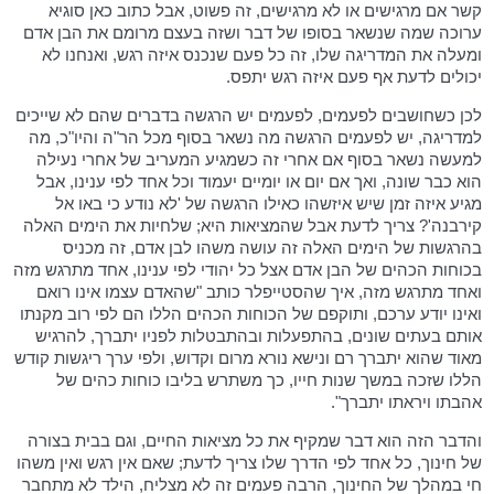
קשר אם מרגישים או לא מרגישים, זה פשוט, אבל כתוב כאן סוגיא
ערוכה שמה שנשאר בסופו של דבר ושזה בעצם מרומם את הבן אדם
ומעלה את המדריגה שלו, זה כל פעם שנכנס איזה רגש, ואנחנו לא
יכולים לדעת אף פעם איזה רגש יתפס.
לכן כשחושבים לפעמים, לפעמים יש הרגשה בדברים שהם לא שייכים
למדריגה, יש לפעמים הרגשה מה נשאר בסוף מכל הר"ה והיו"כ, מה
למעשה נשאר בסוף אם אחרי זה כשמגיע המעריב של אחרי נעילה
הוא כבר שונה, ואך אם יום או יומיים יעמוד וכל אחד לפי ענינו, אבל
מגיע איזה זמן שיש איזשהו כאילו הרגשה של 'לא נודע כי באו אל
קירבנה'? צריך לדעת אבל שהמציאות היא; שלחיות את הימים האלה
בהרגשות של הימים האלה זה עושה משהו לבן אדם, זה מכניס
בכוחות הכהים של הבן אדם אצל כל יהודי לפי ענינו, אחד מתרגש מזה
ואחד מתרגש מזה, איך שהסטייפלר כותב "שהאדם עצמו אינו רואם
ואינו יודע ערכם, ותוקפם של הכוחות הכהים הללו הם לפי רוב מקנתו
אותם בעתים שונים, בהתפעלות ובהתבטלות לפניו יתברך, להרגיש
מאוד שהוא יתברך רם ונישא נורא מרום וקדוש, ולפי ערך ריגשות קודש
הללו שזכה במשך שנות חייו, כך משתרש בליבו כוחות כהים של
אהבתו ויראתו יתברך".
והדבר הזה הוא דבר שמקיף את כל מציאות החיים, וגם בבית בצורה
של חינוך, כל אחד לפי הדרך שלו צריך לדעת; שאם אין רגש ואין משהו
חי במהלך של החינוך, הרבה פעמים זה לא מצליח, הילד לא מתחבר