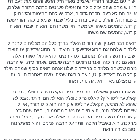
יש חוגים בציבור החרדי שאצלם מאוד חזק הרגש והחמימות לעבודת
ה', ויש מהם שהם יכולים להיות אפילו פשוטים ברמת התורה שלהם,
או גם הם לא בעלי הלכה גדולים, אבל יש להם חמימות ורגש חזק
בעבודת ה'. והולכים פעם ברחוב בליל שבת ושומעים כזה יהודי עושה
קידוש, שומעים משהו, יש משהו חי, משהו חם, הוא חי שבת והוא חי
קידוש, שומעים שם משהו!
רואים דבר מעניין! שהיהודים האלה בדרך כלל הם מצליחים להנחיל
לילדים שלהם את הסוג אידישקייט הזאת - כי הסוג אידישקייט הזאת
יש בה הרגשה, והילד מתחבר לסוג חמימות הזאת ולרגשות האלה,
והוא גם נהיה כזה, ואנחנו רואים הרבה פעמים שאחד כזה, יש הרבה
מהם שכשהם מלמדים בחיידרים שלנו אנחנו רואים בסוף שמהם הילד
קיבל טעם באידישקייט, טעם ביראת שמים, טעם באהבת ה', כי זה
קיים אצלם מאוד חזק, זה סיגנון אחד.
יש את הסיגנון שאצלנו יותר רגיל, נגיד; הקאלטער ליטווא'ק, מה זה
קאלטער ליטווא'ק? קאלטער ליטווא'ק הוא לא חם ורותח, אבל לא
שהוא לא מרגיש, הקאלטער ליטווא'ק הזה הוא כולו תורה, אין לו
שייכות לעולם הזה, הוא חי חיים מאוד מרוממים, וחיים שהם ג"כ
קשורים להרגשה, נגיד; הלכה תופסת אצלו מאוד מקום, יש לו חיות/
מהלכה, הוא בשביל הלכה יוותר על הרבה ענינים, והוא מרגיש נוח
וטוב בצורה הזאת.