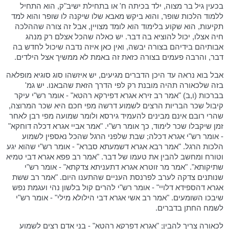
בכעין גיל בר מצוה, ילד בכיתה ח' או בתחילת ישיב"ק, הוא התחיל
ללמוד הלכות שופר, והוא ביקש מאבא שלו שיקנה לו שופר והוא למד
תקיעות, הוא שקוע בלימוד הוא לומד מצויין, אבל זה צורה שההלכה
חיה אצלו, יכול להוציא בה דבר. יש כאלה שהכל אצלם רק מנהג
אבותיהם בידיהם בצורה יבשה, ואין כאן איזה נדבה שיכול לחדש בה
דבר, והרבה פעמים בצורה כזאת זה באמת לא ממשיך אצל הילדים.
אבל בוא נראה עד היכן הדברים מגיעים, יש איזשהו סוג סוגיא מופלאה
בזה שלכאורה תהיה מובנת רק לפי הדרך הזאת שהבאנו. יש גמ'
בברכות (ו,ב) "אמר רב זירא אגרא דפירקא רהטא" - אומר רש"י עיקר
קיבול שכר הבריות הרצים לשמוע דרשה מפי חכם היא שכר המרוצה,
שהרי רובם אינם מבינים להעמיד גירסא ולומר שמועה מפי רבן לאחר
זמן שיקבלו שכר לימוד, כך אומר רש"י. "אמר אביי אגרא דכלה דוחקא"
- אומר רש"י אגרא דכלה; שבת שלפני הרגל שהכל נאספין לשמוע
הלכות הרגל. "אמר רבא אגרא דשמעתא סברא" - אומר רש"י שהוא יגע
וטורח ומחשב להבין את טעמו של דבר. "אמר רב פפא אגרא דבי טמיא
שתיקותא". "אמר מר זוטרא אגרא דתעניתא צדקתא" - אומר רש"י
שנותנים צדקה לערב לפרנסת העניים שהתענו היום. "אמר רב ששת
אגרא דהספידא דלויי" - אומר רש"י להרים קול בלשון נהי ועגמת נפש
שיבכו השומעים. "אמר רב אשי אגרא דבי הילולא מילי" - אומר רש"י
לשמח החתן בדברים.
לכאורה צריך להבין; "אגרא דפרקא רהטא" - בני אדם רצים לשמוע