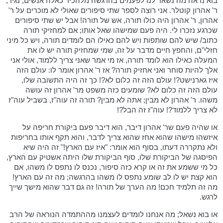
בוא נראה מה נשאר לנו לפעמים בהרגשה מלהכיר כאלה אנשים; נגיד;
ר' אהרון קוטלר. אני רוצה לספר שתי סיפורים שאולי לא מוכרים על ר'
אהרון, ר' אהרון היה כולו תורה, אש של תורה! אבל יש שתי סיפורים
שכרגע נזכרו לי. היה פעם שמישהו שאל אותו; אם למחזיקי תורה
כתוב/ שיש להם שותפות ויש להם כאילו הם לומדים תורה, ויש כל מיני
חזלי"ם, והחפץ חיים מדבר על זה, שמי שמחזיק תורה יש לו את
המעלה כאילו הוא לומד תורה, אז מי אמר שאני צריך ללמוד, אולי אני
אלך להיות סוחר ואני אחזיק תורה? אז ר' אהרון אומר לו: עולם הזה
איז גארנישט?! עולם הזה זה כלום לא?! כך זה היה התשובה שלו,
עולם הזה זה כלום לא? שומעים כזה משפט מר' אהרון זה עושה
משהו. ר' אהרון לא מבין; אתה לא מבין? תורה זה עוה"ז, בשביל עוה"ז
לא צריך ללמוד?! עוה"ז זה הבל?!
או שהיה פעם שר' אהרון דיבר, הוא דיבר פעם ביקורת חריפה על
איזשהו מישהו שהוא אחז שהוא צריך לדבר, והוא תקף אותו בחריפות
ולא נתקררה דעתו, בסוף הוא אומר: "איז עם הארץ!" זה היה שיא
הפיסגה של הביקורת שלו, סוף הביקורת שלו היתה אשטיק עם הארץ,
כל מי ששמע את זה או קרא כזה סיפור, נכנס לו נתפס לו משהו, אם
הוא קצת יש לו לב שומע נתפס לו משהו בהרגשה; מה זה עם הארץ!
מה זה תלמיד חכם! מה הערך של תורה! זה גם דבר שהוא מישך שייך
לרגש.
או בוא נשאל; מה אנחנו לומדים לעצמנו מההתמדה הנוראה של הרב