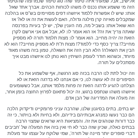
אלישיב, אבל שמעתי איזה סיפור שזה סוג סיפור שכמדומה שהסיפור
הזה מי ששמע אותו נכנס לו משהו לכוחות הכהים. אברך אחד שאל
אותו: שיש לו אפשרות ללמוד איזשהו דפים מסויימים בש"ס או בהלכה
שמקבלים מאיזה קרן מילגה גדולה, האם לעשות את זה או לא? אז
הוא שואל אותו: בשביל מה, מה הענין שלך, יש לך בעיות בפרנסה
שאתה צריך את זה? אז הוא אומר לו: לא, אבל אם אני ארשם לקרן
הזאת זה יהיה מחייב. הוא אומר לו: מצות תלמוד תורה לא מספיק
מחייב?! צריך כסף כדי ללמוד?! מצות ת"ת לא מספיק מחייב?! הוא לא
הבין את השאלה! הלא הבין הזה את השאלה, טמון בזה משהו מאוד
מיוחד, וכשהוא חודר לעומק השיתין הוא נותן לנו איזשהו מבט איך
מסתכלים על תורה.
וזה יכול לתת לנו הרבה בכזה סוג הרגשה, אף שלשמוע את כל
הסיפורים זה לא עושה לנו, כי אם אנחנו לא בדרגה הזאת או לא
הצלחנו להגיע לדרגה הזאת זה פחות מלמד אותנו, אבל כששומעים
איזשהו משהו שנתפס ברגש, זה יכול פתאום לפרוץ החוצה בזמן אחר,
וזה מעלה את המדריגה של הבן אדם.
יש בתים, בתים בסיגנון שלנו, שהרבה עניני פרומקייט ודיקדוק הלכה
הם כבר נעשו כמנהג אבותיהם בידיהם, ולא בחיות ולא בויתור, כי זה
כבר דורות שנוהגים את זה. והמציאות היא שרואים שמצוי הרבה
בבתים כאלה, שכיון שזה כבר לא חי ואין בזה את המעלה של 'חביבים
דברי סופרים יותר מיינה של תורה', שמי שלוקח על עצמו עוד מעלות