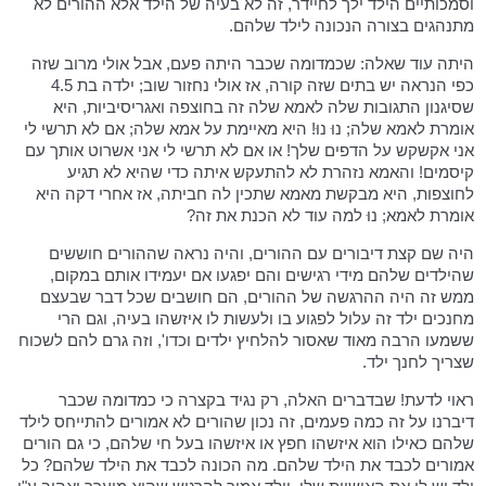
וסמכותיים הילד ילך לחיידר, זה לא בעיה של הילד אלא ההורים לא
מתנהגים בצורה הנכונה לילד שלהם.
היתה עוד שאלה: שכמדומה שכבר היתה פעם, אבל אולי מרוב שזה
כפי הנראה יש בתים שזה קורה, אז אולי נחזור שוב; ילדה בת 4.5
שסיגנון התגובות שלה לאמא שלה זה בחוצפה ואגריסיביות, היא
אומרת לאמא שלה; נוּ נוּ! היא מאיימת על אמא שלה; אם לא תרשי לי
אני אקשקש על הדפים שלך! או אם לא תרשי לי אני אשרוט אותך עם
קיסמים! והאמא נזהרת לא להתעקש איתה כדי שהיא לא תגיע
לחוצפות, היא מבקשת מאמא שתכין לה חביתה, אז אחרי דקה היא
אומרת לאמא; נוּ למה עוד לא הכנת את זה?
היה שם קצת דיבורים עם ההורים, והיה נראה שההורים חוששים
שהילדים שלהם מידי רגישים והם יפגעו אם יעמידו אותם במקום,
ממש זה היה ההרגשה של ההורים, הם חושבים שכל דבר שבעצם
מחנכים ילד זה עלול לפגוע בו ולעשות לו איזשהו בעיה, וגם הרי
ששמעו הרבה מאוד שאסור להלחיץ ילדים וכדו', וזה גרם להם לשכוח
שצריך לחנך ילד.
ראוי לדעת! שבדברים האלה, רק נגיד בקצרה כי כמדומה שכבר
דיברנו על זה כמה פעמים, זה נכון שהורים לא אמורים להתייחס לילד
שלהם כאילו הוא איזשהו חפץ או איזשהו בעל חי שלהם, כי גם הורים
אמורים לכבד את הילד שלהם. מה הכונה לכבד את הילד שלהם? כל