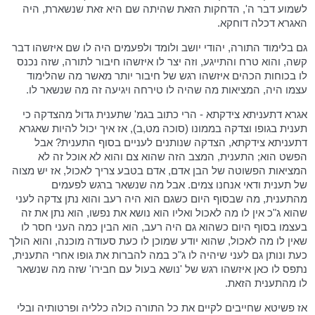
לשמוע דבר ה', הדחקות הזאת שהיתה שם היא זאת שנשארת, היה
האגרא דכלה דוחקא.
גם בלימוד התורה, יהודי יושב ולומד ולפעמים היה לו שם איזשהו דבר
קשה, והוא טרח והתייגע, וזה יצר לו איזשהו חיבור לתורה, שזה נכנס
לו בכוחות הכהים איזשהו רגש של חיבור יותר מאשר מה שהלימוד
עצמו היה, המציאות מה שהיה לו טירחה ויגיעה זה מה שנשאר לו.
אגרא דתעניתא צידקתא - הרי כתוב בגמ' שתענית גדול מהצדקה כי
תענית בגופו וצדקה בממונו (סוכה מט,ב), אז איך יכול להיות שאגרא
דתעניתא צידקתא, הצדקה שנותנים לעניים בסוף התענית? אבל
הפשט הוא; התענית, המצב הזה שהוא צם והוא לא אוכל זה לא
המציאות הפשוטה של הבן אדם, אדם בטבע צריך לאכול, אז יש מצוה
של תענית ודאי אנחנו צמים. אבל מה שנשאר ברגש לפעמים
מהתענית, מה שבסוף היום כשגם הוא היה רעב והוא נתן צדקה לעני
שהוא ג"כ אין לו מה לאכול ואליו הוא נושא את נפשו, הוא נתן את זה
בעצמו בסוף היום כשהוא גם היה רעב, הוא הבין כמה העני חסר לו
שאין לו מה לאכול, שהוא יודע שמוכן לו כעת סעודה מוכנה, והוא הולך
כעת ונותן גם לעני שיהיה לו ג"כ במה להברות את גופו אחרי התענית,
נתפס לו כאן איזשהו רגש של 'נושא בעול עם חבירו' שזה מה שנשאר
לו מהתענית הזאת.
אז פשיטא שחייבים לקיים את כל התורה כולה כלליה ופרטותיה ובלי