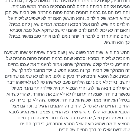
רוח הבית, קונים להם מתנות צעצועים וכדו' במאות שקלים, גם כשהם
מגיעים אליהם הביתה נותנים להם ממתקים בצורה ממש מוגזמת.
וההורים הם גם ברמה רוחנית הרבה פחות מהרמה של הבית של הבן
שהוא האבא של הילדים. והוא חושש; האם זה לא ישפיע שלילית על
הילדים מה שיש להם אצל הסבא והסבתא דברים שאין להם בבית?
והאם זה לא יכול לגרום להם שהם ירגישו; שדוקא אצל סבא וסבתא
שהם פחות חרדים לדבר ה' יותר נעים להם ויותר טוב מאשר בבית?
כך הוא חושש.
התשובה היא: שזה דבר פשוט שאין שום סיבה שיהיה איזשהו השפעה
חינוכית שלילית, מסבא וסבתא שהם ברמה רוחנית פחות מהבית של
ההורים, כי ילד קולט שהמהלך שהוא אמור להעמיד את עצמו בחיים
זה המהלך של הבית, כך זה בטבע הפשוט ילד מחובר למהלך של
הבית. אצל הסבא והסבתא זה כעין טיולים, מעולם לא שמענו שהורים
יחשבו נגיד; לא ניסע עם הילדים פעם לאיזשהו טיול או לאיזשהו דבר
שיש להם הנאה גדולה, והרי המציאות היא שילד יותר נהנה מטיול
מאשר בחיידר, שמא זה יגרום לו לא לאהוב את התורה, שהרי כשהוא
בטיול הוא יותר ממה שכשהוא בחיידר, ופשוט שזה לא כך כי זה לא
החיים, החיים זה לא טיול, החיים זה הזמנים הרגילים, וכך גם אצל
הסבא והסבתא הילד מרגיש שזה לא החיים עצמם, הוא מגיע לסבא
וסבתא זה כעין טיול, זה לא נתפס אצלו בתור איזשהו דרך חיים
המציאות מה שהוא רואה אצל הסבא והסבתא, כי דרך החיים
שנשרשת אצלו זה דרך החיים של הבית.