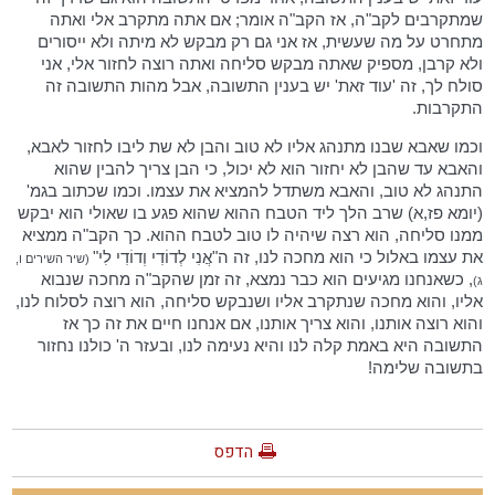
שמתקרבים לקב"ה, אז הקב"ה אומר; אם אתה מתקרב אלי ואתה
מתחרט על מה שעשית, אז אני גם רק מבקש לא מיתה ולא ייסורים
ולא קרבן, מספיק שאתה מבקש סליחה ואתה רוצה לחזור אלי, אני
סולח לך, זה 'עוד זאת' יש בענין התשובה, אבל מהות התשובה זה
התקרבות.
וכמו שאבא שבנו מתנהג אליו לא טוב והבן לא שת ליבו לחזור לאבא,
והאבא עד שהבן לא יחזור הוא לא יכול, כי הבן צריך להבין שהוא
התנהג לא טוב, והאבא משתדל להמציא את עצמו. וכמו שכתוב בגמ'
(יומא פז,א) שרב הלך ליד הטבח ההוא שהוא פגע בו שאולי הוא יבקש
ממנו סליחה, הוא רצה שיהיה לו טוב לטבח ההוא. כך הקב"ה ממציא
את עצמו באלול כי הוא מחכה לנו, זה ה"אֲנִי לְדוֹדִי וְדוֹדִי לִי"
(שיר השירים ו,
, כשאנחנו מגיעים הוא כבר נמצא, זה זמן שהקב"ה מחכה שנבוא
ג)
אליו, והוא מחכה שנתקרב אליו ושנבקש סליחה, הוא רוצה לסלוח לנו,
והוא רוצה אותנו, והוא צריך אותנו, אם אנחנו חיים את זה כך אז
התשובה היא באמת קלה לנו והיא נעימה לנו, ובעזר ה' כולנו נחזור
בתשובה שלימה!
הדפס