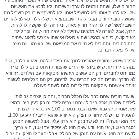
ילד יש לו את האישיות שלו, וילד אמור להרגיש שהוא מוערך ואהוב ע"י
ההורים שלו, ושהם נותנים לו ערך וחשיבות. לא לדכא את האישיות
שלו, לא לבזות אותו, לא להשפיל אותו, לא להשתמש בו רק בשביל מה
שעושה טוב להורים מבלי להתחשב במציאות של הילד, כאילו; להורים
חשוב למשל שהילד יהיה חרוץ מאוד, ונגיד זה ילד שקשה לו להיות
חרוץ, אבל להורה לא מתאים שהילד לא יהיה חרוץ, זה יוצר לילד
מאוד קושי, כי הוא מרגיש שהוא כאילו איזשהו אמצעי לדאוג שיהיה
נחת להורים, וההורים לא חיים את המציאות שלו בעצמו - זה מצב
שלילי כאלה דברים.
אבל פשיטא שהורים אמורים לחנך את הילד שלהם, ולא זו בלבד, נגיד
כמה סוגי דרגות שיש בזה: יש הורים שהצורת היחס בינם לילדים זה
כמו יחס לחברים, רק הם עושים איזשהו עיסקאות עם הילדים, זה ודאי
לא הדרך! הורים הם לא חברים של ילדיהם, רק הם מצליחים לעשות
איתם איזשהם עיסקאות כדי לגרום להם לשתף פעולה.
יש עוד הורים שהם כבר עלו מכלל חברים, והם כן יוצרים גבולות
לילדים שלהם, אבל הגבול שהם יוצרים לילד זה רק כעין היכי תמצי.
זאת אומרת יש גבול שאם הבנק נסגר ב-1.00 אז כל אחד שצריך
להפקיד כדי שלא יחזור לו הצ'ק הוא יודע שהוא חייב להגיע עד 1.00,
מה הוא יעשה?! זה לא שהבנק הוא אדון עליו, אבל למעשה הבנק
נסגר ב-1.00, אז הוא יודע שאם הוא לא יפקיד עד 1.00, הוא צריך
לדעת מה הוא יעשה עם הזמן של הכולל, אבל יחזור לו הצ'ק, זה גבול