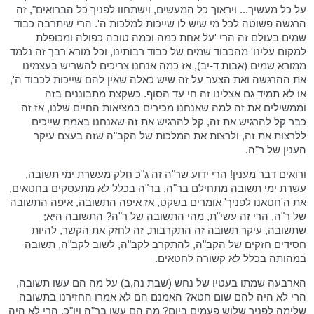
על כל מעשיך... ויראוך כל המעשים, וישתחוו לפניך כל הברואים", זה
הרגשה פשוטה לכל מי שיש לו שייכות למלכות ה'. הרי שיתרבה כבוד
שמים בעולם זה הרי 'על אחת כמה וכמה טובה כפולה ומכופלת
למקום עלינו' מהכבוד שמים של כבוד רבותינו, וכל מורא רבך זה נלמד
ממורא שמים (אבות ד-יב), אז כמה אנחנו צריכים להשריש בעצמינו
את ההרגשה ואת הצער על זה שיש כאלה שאין להם שייכות לכבוד ה',
או לא תמיד גם אצלינו זה חי עד הסוף. כשקצת מתבוננים בזה
וממשילים את זה למה שאנחנו מכירים במציאות החיים שלנו, אז זה
כבר קל להרגיש את זה, קל להרגיש את זה שאנחנו באמת שייכים
ללרצות את זה, ולרצות את המלכות של הקב"ה שזה בעצם עיקר
הענין של ר"ה.
ורואים דבר מענין! הרי ידוע שר"ה זה ג"כ חלק מעשרת ימי תשובה,
עשרת ימי תשובה מתחילם בר"ה, בר"ה בכלל לא מתעסקים בחטאים,
את ה'חטאנו לפניך' אומרים בשקט, אז איפה התשובה, איפה התשובה
של ר"ה, הרי זה עשי"ת, מהי התשובה של ר"ה? התשובה היא;
שתשובה, עיקר תשובה זה התקרבות, זה לחזק את הקשר, להיות
חסידים חזקים של הקב"ה, להתקרב לקב"ה, לשוב לקב"ה, תשובה
במהותה בכלל לא קשורה לחטאים.
הארבעה שמתו בעטיו של נחש (שבת נה,ב) על מה הם עשו תשובה,
הרי לא היה להם שום חטא? האמנם הם לא אמרו החזירנו בתשובה
שלימה לפניך שלוש פעמים ביום? מה הם עשו בר"ה ויו"כ, הרי לא היה