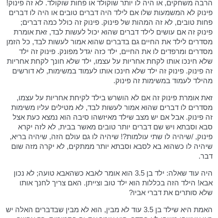
הרבה משחקים, או היה לו יותר שוקולד או פחות שוקולד. לא זה פינוק!
פינוק לא המשמעות שלו אם לילד היה דברים טובים או היה לו דברים
פחות טובים, לא זה המהות של פינוק. פינוק זה כולל כמה דברים;
פינוק זה אם עושים לילד דברים שהוא יכול לעשות לבד, זאת אומרת
מסדרים לילד את החיים גם בדברים שהוא אמור לעשות לבד, כל הזמן
מסדרים ומרפדים לו את החיים, ילד כזה יגדל מפונק. פינוק זה ילד
שלא חינכו אותו לקחת אחריות על עצמו, ילד שלא חונך לקחת אחריות
זה פינוק. פינוק זה ילד שלא חינכו אותו לעמוד במשימות, לא דורשים
מהילד לעמוד במשימות זה פינוק.
זאת אומרת פינוק זה אם לא הושרש בילד לקיחת אחריות על עצמו,
מסדרים לו דברים שהוא אמור לעשות לבד, לא מטילים עליו משימות
זה פינוק. אבל אם יש מצב שילד מאיזשהו סיבה הוא נמצא כעת אצל
סבא וסבתא ויש שם דברים יותר טובים מאשר בבית, לא לזה יקרא
פינוק, /שיהיה לו שתי עולמות?! שיהיה לו גם עולם הזה, שיהיה בריא,
שיהיה לו כשהוא בא לסבא וסבתא יותר ממתקים, לא יקרה מזה שום
דבר.
היה עוד שאלה: ילד בן 3.5 הוא אומר לאבא כשהאבא טועה; לא נכון
אבא! הילד הזה בכללות הוא ילד טוב וצייתן. האם צריך לחנך אותו
שלא סותרים את דברי אביו?
האמת היא שילד בן 3.5 עוד לא מבין, הוא לא מבין שבדברים האלה יש