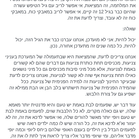
את המלחמה, זה המציאות, אי אפשר לריב עם גיל הטיפש עשרה
שהיום כבר בגיל 12 זה קיים, אי אפשר לריב במאבקי כוח, במאבקי
כוח זה לא עובד, וצריך לדעת את זה.
שאלה:
יכול להיות, אני לא מועדכן, אנחנו עברנו כבר את הגיל הזה, יכול
להיות, כל כמה שנים זה מתעדכן אחורה, נכון.
אנחנו צריכים לדעת, שהמציאות היא שבתעמולה של המערכת בעניני
צניעות, מכניסים תחת כותרת צניעות גם דברים שהם לא קשורים
באמת לצניעות, אלא מכל מיני סיבות מכניסים גם כל מיני נושאים
כאילו תחת צניעות אף שזה לא קשור לצניעות, ואנחנו צריכים לדעת
שבעיקר החינוך לצניעות זה למידה הפנימית של צניעות, ככל
שהמידה הפנימית של צניעות תישתרש בלב הבן או הבת ממילא זה
ישפיע גם על צורת הלבוש.
עוד דבר יש, שפעמים לבת באמת יש טעם והיא פדנטית יותר מאמא
שלה, יש גם כאלה מקרים, לא כל הלבבות שוים, לפעמים באמת לבת
יש טעם ויופי יותר מאשר להורים שלה, ואי אפשר לדכא את זה, זה לא
יעזור וא"א לדכא את זה, כל הורה שיש לו כמה ילדים רואה שיש
לפעמים הבדל בין הילדים בעצם האופי שלהם ביחס ליופי וכמה יופי
מדבר אליהם, ומי שיופי מדבר אליו צריך לראות איך לתת לו את זה,