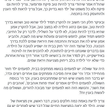
שהח"ח אמר שיהודי צריך להיות טוב פיקח ופרומער, צריך להיות גם
פיקח ולא כל משפט של ילד הוא בדיוק כך, אבל צריך לראות לפי הענין
ולהתעסק בזה בחכמה.
ובעיקר חלק הכי חשוב זה להקרין תמיד לילד שהוא טוב ושהוא בדרך
להיות טוב, וגם אם כרגע הילדה לא במצב טוב, אבל להקרין אמון
שהיא בדרך להיות טובה, לא לדבר על השלילי, לדבר רק על החיובי,
לחפש תמיד אמון, לחפש פירגונים ומעלות שיש מה לשבח, ולהביע
אמון שיש לה את הבגרות והחכמה ואת היראת שמים ללכת בדרך
הנכונה, ככל שהצד הזה יהי' חזק בבית זה ישפיע לטובה על הילדה.
וגם בדברים שאנחנו חייבים להתווכח, לא להכניס את זה לוויכוח
באידישקייט, רק לסדר את זה ב'השיאו לדבר אחר' דרך צורות אחרות,
כדי שלא יהי' לילדה בלב ריחוק מצניעות ויראת שמים.
היה עוד שאלה: יש לפעמים בנושא ממתקים בבית, לפעמים ילד חוזר
מהחיידר וכדו' והי' שם איזה מסיבה וממתקים וגם אחרים רוצים וכדו',
יש בדבר הזה משהו שיש הורים שמתחבטים בענין, וכך הי' בנוסח
השאלה, לפעמים הילדים אומרים 'אותי פחות אוהבים', 'אוהבים רק
את השני', והנושא הזה הוא לפעמים יוצר מבוכה להורים, ושואלים מה
לעשות בענין זה?
צריך לדעת באמת כמה חלקים בענין, דבר ראשון, אין מציאות של
שוויון, הילד לא יראה במציאות החיים שכל דבר שיש לאחרים יש גם