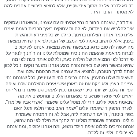
רק לא לדבר על זה מתוך אידישקייט, אלא למצוא תירוצים אחרים למה
לא מסתדר הדבר הזה.
ועוד דבר, שאנחנו ההורים נהי' אמיתיים עם עצמינו, וכשאנחנו עסוקים
איך להלביש את הילדות, לא להיות עסוקים באיך הבריות באמת יאמרו
עלינו כמה אנחנו הצלחנו בחינוך, כי לנו יש כל מיני דעות ורגשות
בענין, אלא לחשוב באמת לפי המצב של הבת לפי איך שהיא נמצאת
מה יעשה לה טוב כרגע במציאות שהיא נמצאת, אנחנו לא יכולים
לברוח מהאמת שהאמת החינוכית שמוטלת עלינו זה ה'חנוך לנער על
פי דרכו' לפי המציאות של הילדה כעת, ולקלוט אותה כעת לפי מה
שהיא ובאשר היא שם באיזה צורה כרגע אנחנו נמזער נזקים ונוכל לכוון
אותה לדרך הטובה, ולהוציא את עצמינו ואת הרצונות שלנו ואת
השאיפות שלנו מהענין, אנחנו צריכים להיות עניניים, ככל שאנחנו נהי'
עניינים בענין ולא ניקח את זה באופן אישי איפה ההצלחה שלנו ואיפה
הפירות שלנו, יש יותר סיכוי שאנחנו נכוין לאמת, וגם שאנחנו נהי' יותר
ראויים לסייעתא דשמיא, כי כשאנחנו הולכים ומחפשים את מה
שבאמת מוטל עלינו, הרי לא מוטל עלינו שיאמרו "אשרי אביו שלימדו",
ולא זה התפקיד שיאמרו עלינו "ישמח האב בפרי חלציו ותגל האם
בפרי ביטנה", ה' יעזור שנזכה לזה, אבל לא זה המטרה שעומדת
מולינו, המטרה שעומדת מולינו זה לחנך את הילד לפי מה שהוא,
אנחנו צריכים לקלוט איפה הילד נמצא, ומה אנחנו יכולים, ומה אנחנו
לא יכולים, ולפי זה ללכת.