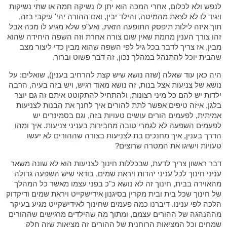
לנפש ולא לכלום, אחרי המכה הוא יתן לו נשיקה חמה או שתי נשיקות
ויגיד לו לא לצאת מהמיטה, והילד יבין, ואם ההורה יהי' עיקבי בזה,
תוך איזה לילות תיפסק התופעה הזאת, ואע"פ שלא מגיע לו מכה אבל
זהו צורך הענין מחמת שאין שום צורה אחרת וזה השפה היחידה שהוא
מבין, אז צריך לדבר בכל גיל לפי השפה שהוא מבין כדי ליצור מצב
שהבית יוכל להתנהל במהלך נכון, זה דבר פשוט וברור.
היה כאן עוד שאלה (שזה נושא שיש קצת להרחיב בענין), שואלים: על
נושא של צניעות אצל בנות, זה נושא מאוד רגיש, ויש בזה בעיה, הרבה
ילדות יש להם כל מיני רצונות, ולהתחיל להתקוטט איתם זה גם יוצר
בלגן, איזה טיפים אפשר לתת להורים איך לחנך את הבנות לצניעות
אמיתית, לפעמים הורים עושים טעויות בזה, וגם בסמינרים יש
לפעמים השפעה לא לגמרי טובה מחבירות בעניני צניעות. איך ומהו
הדרך בענין, איך מחנכים בת לצניעות בצורה שההורים לא יעשו
טעויות וישיגו את המטרה שרוצים?
דבר ראשון צריך לדעת, שבכללות חינוך לצניעות הוא לא שונה משאר
עניני חינוך לכל עניני יהדות ויראת שמים, בודאי שיש השפעה גדולה
מהאוירה בבית, חינוך זה לא נושא כ"כ בפני עצמו מאשר כל המהלך
של חינוך שכל בית ובית מקרין בסיגנון אידישקייט ויראת שמים ודיקדוק
הלכה לפי ענינו. דיברנו כמה פעמים שחינוך לאידישקייט מגיע בעיקר
מההנהגה של ההורים עצמם, ומתוך מה שהילדים מרגישים שההורים
שמחים וכל המציאות הרוחנית של ההורים זה מציאות שזה חלק