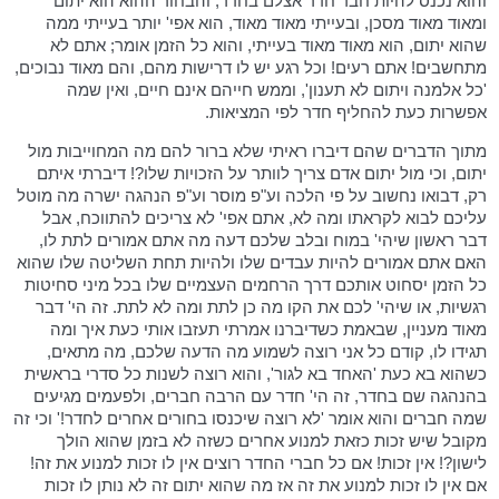
והוא נכנס להיות חבר חדר אצלם בחדר, והבחור ההוא הוא יתום
ומאוד מאוד מסכן, ובעייתי מאוד מאוד, הוא אפי' יותר בעייתי ממה
שהוא יתום, הוא מאוד מאוד בעייתי, והוא כל הזמן אומר; אתם לא
מתחשבים! אתם רעים! וכל רגע יש לו דרישות מהם, והם מאוד נבוכים,
'כל אלמנה ויתום לא תענון', וממש חייהם אינם חיים, ואין שמה
אפשרות כעת להחליף חדר לפי המציאות.
מתוך הדברים שהם דיברו ראיתי שלא ברור להם מה המחוייבות מול
יתום, וכי מול יתום אדם צריך לוותר על הזכויות שלו?! דיברתי איתם
רק, דבואו נחשוב על פי הלכה וע"פ מוסר וע"פ הנהגה ישרה מה מוטל
עליכם לבוא לקראתו ומה לא, אתם אפי' לא צריכים להתווכח, אבל
דבר ראשון שיהי' במוח ובלב שלכם דעה מה אתם אמורים לתת לו,
האם אתם אמורים להיות עבדים שלו ולהיות תחת השליטה שלו שהוא
כל הזמן יסחוט אותכם דרך הרחמים העצמיים שלו בכל מיני סחיטות
רגשיות, או שיהי' לכם את הקו מה כן לתת ומה לא לתת. זה הי' דבר
מאוד מעניין, שבאמת כשדיברנו אמרתי תעזבו אותי כעת איך ומה
תגידו לו, קודם כל אני רוצה לשמוע מה הדעה שלכם, מה מתאים,
כשהוא בא כעת 'האחד בא לגור', והוא רוצה לשנות כל סדרי בראשית
בהנהגה שם בחדר, זה הי' חדר עם הרבה חברים, ולפעמים מגיעים
שמה חברים והוא אומר 'לא רוצה שיכנסו בחורים אחרים לחדר!' וכי זה
מקובל שיש זכות כזאת למנוע אחרים כשזה לא בזמן שהוא הולך
לישון?! אין זכות! אם כל חברי החדר רוצים אין לו זכות למנוע את זה!
אם אין לו זכות למנוע את זה אז מה שהוא יתום זה לא נותן לו זכות