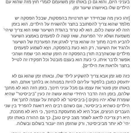
בעניני היום, והוא גם כן באותו זמן משועמם לגמרי חוץ מזה שהוא עם
הילדים שלו באיזשהו שיעור זמן.
[זהו כעין מה שבחיידר יש תורנויות בהפסקות, שבכל הפסקה יש
מלמד שהוא צריך להסתובב בחצר ולהשגיח על הילדים, הוא בזמן
הזה לא עושה כלום, הוא לא טרוד בהגדת השיעור שאז הוא צריך שיהי'
משמעת ושלא יהי' הפרעות, שאז קשה לו לפעמים באמצע השיעור
להביע חיבה מתוך זה שהוא צריך לארגן את המערכת של השיעור
ולהגיד את השיעור, רק הוא כעת בהפסקה, ויצא לשמוע לפעמים
מילדים שכשהרֶבה תורן בהפסקה זה הזמן שהוא הכי שמח ושהכי
אפשר לדבר איתו, כי כעת הוא בעצם מובטל וכל תפקידו זה לטייל
בחצר ולראות את הילדים].
כזה סוג זמן אבא צריך להשקיע לילד שלו, ובאותו זמן שהוא גם לא
יתעסק כמובן בלפקוד עליהם להיות במנוחה או בלחנך אותם, הוא
באותו זמן פוטר את עצמו גם מכל עניני חינוך, בזמן הזה הוא לא מחנך
שלהם, בזמן הזה הדבר היחידי שהוא עושה זה כעין "ביביסיטר" שהיא
שומרת שלא יהיו נזקים [-ביביסיטר לא לוקחת על עצמה לחנך את
הילדים כשהיא ביביסיטר, וגם כשהם רבים היא דואגת להפריד בין שני
העברים הניצים, אבל היא לא מתעסקת בחינוך, כי היא לא מחנכת,
היא רק צריכה לדאוג לשמר מצב קיים טוב], כך גם ההורה באותו זמן
יהי' לא יותר מביביסיטר, ורק שהזמן הזה יעבור בשלום ובשלוה.