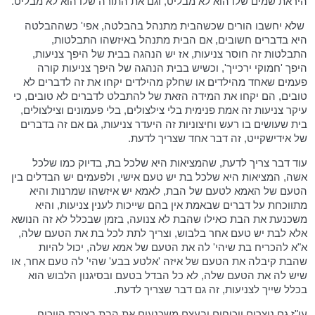
היראת שמים שלו הוא לא מבליט, וגם את התורה שלו הוא לא מבליט.
שלא יחשבו הורים שכשהבית מתנהל בהבלטה, אפי' כשההבלטה
היא בדברים חשובים, אם הבית מתנהל באיזשהו התבלטות,
התבלטות זה חוסר צניעות, אז יש הנהגה בבית של היפך צניעות,
היפך 'חמוקי ירכייך', וכשיש בבית הנהגה של היפך צניעות קורה
פעמים שאחד מהילדים או שחלק מהילדים יקחו את זה לדברים לא
טובים, הם יקחו את המידה הזאת של להתבלט לדברים לא טובים, כי
עיקר צניעות זה אמת פנימית בלי צילצולים, בלי פעמונים וצילצולים,
בית שעושים בו רעש וחיצוניות זה היעדר צניעות, גם אם זה בדברים
של אידישקייט, זה דבר אחד שצריך לדעת.
עוד דבר צריך לדעת, שהמציאות היא שלכל בת, בדיוק כמו שלכל
אשה, המציאות היא שלכל בת יש טעם אישי, ולפעמים יש הבדלים בין
הטעם של האמא לטעם של הבת, לאמא יש איזשהו שמרנות והיא
מתווכחת על דברים שבאמת אין בהם שייכות לענין צניעות, והיא
משכנעת את הבת כאילו שהבת לא צנועה, בזמן שבכלל לא זה הנושא
אלא לבת יש טעם אחר בלבוש, וצריך לתת לכל בת את הטעם שלה,
א"א להכריח בת שיהי' לה את הטעם של אמא שלה, יכול להיות
שהבת קיבלה את הטעם של איזה 'אלטע בבע' שהי' לה טעם אחר, או
שיש לה את הטעם שלה, לא כל הבדל בטעם ובסיגנון הלבוש הוא
בכלל שייך לצניעות, זה גם דבר שצריך לדעת.
עי"ז גם נוצרים ויכוחים ובעצם משכנעים את הבת בצורת הויכוח