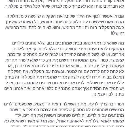
או אם קורה שהילד חוזר עם הפקל'ה מהחיידר, אז כעת ההורה הוא
לא חברת ביטוח והוא לא צריך כעת לבדוק שיהי' לכל הילדים פקלא'ך.
וגם אי אפשר לכוף את הילד שקיבל את הפקל'ה שיעשה כעת חלוקה,
מה פתאום שיעשה כעת חלוקה, זה יותר מחומש, כל משהו שהוא יתן
כעת מהפקל'ה הזה זה יותר מחומש, והוא לא חייב לתת יותר מחומש,
זה שלו!
מה שודאי כן ראוי לנהוג בבית שמחנכים נכון, שלא נותנים לילדים
ממתקים לצאת איתם מידי החוצה, כדי שלא לגרום קינאה לילדים
אחרים, או לא לשלוח אותם לחיידר או לביה"ס עם ממתקים עד כמה
שאפשר, כמדו' שגם המוסדות דורשים את זה, כדי שלא לעורר תחרות
וקינאה בין ילדים, זה נכון, וודאי אנחנו צריכים להתנהג עם זה כך, או
לא לתת להם לרדת עם זה למטה. ובשבת עם הפקל'ה, את הפקל'ה
תאכלו בבית, תרדו למטה לשחק אחרי שתגמרו את הפקל'ה, זה ביחס
לילדים אחרים שכלפי ילדים אחרים אנחנו צריכים להתנהג ככה, אבל
יש תמיד את המידה איך אנחנו מתנהגים כלפי אחרים ואיך אנחנו חיים
בינינו לבין עצמינו.
ועוד דבר צריך לדעת, מתוך השאלה הזאת הי' נשמע, שלפעמים ילדים
מרגישים שההורים לא מספיק שלימים עם עצמם במהלך איך שהם
מתנהגים עם הילדים, והילדים סוחטים ריגשית את ההורים, ילד
שאומר לאמא שלו 'את לא אוהבת אותי', הוא מרגיש משהו שהאמא לא
מספיק בטוחה אם היא מתנהגת מאה אחוז בסדר עם הילד, והילד