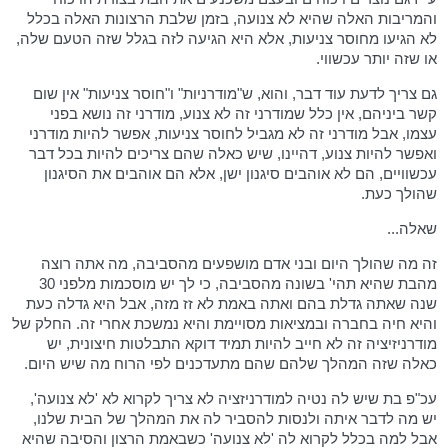
והמריבות האלה שהיא לא צנועה, בזמן שלבת הרצונות האלה בכלל
לא הגיעו מחוסר צניעות, אלא היא הגיעה לזה בגלל שזה הטעם שלה,
או שזה יותר עכשווי.
גם צריך לדעת עוד דבר, והוא, ש"מודרניות" ו"חוסר צניעות" אין שום
קשר ביניהם, אין כלל שמודרני זה לא צנוע, מודרני זה נושא בפני
עצמו, אבל מודרני זה לא מגביל לחוסר צניעות, אפשר להיות מודרני
ואפשר להיות צנוע, דהיינו, שיש כאלה שהם צריכים להיות בכל דבר
עכשוויים, הם לא אוהבים סיגנון ישן, אלא הם אוהבים את הסיגנון
שהולך כעת.
שאלה...
זה מה שהולך היום ובני אדם מושפעים מהסביבה, מה אתה רוצה
מהבת שהיא תהי' בשונה מהסביבה, כי לך יש מוסכמות מלפני 30
שנה שאתה גדלת בהם ואתה באמת לא זז מזה, אבל היא גדלה כעת
והיא חיה בחברה ובמציאות מסויימת והיא נמשכת אחרי זה. החלק של
מודרניזיציה זה לא חייב להיות תמיד דוקא התבלטות חיצונית, יש
כאלה שזה המהלך שלהם שהם מתעדכנים לפי הרוח מה שיש היום.
עכ"פ בת שיש לה נטיה למודרניזציה לא צריך לקרוא לא 'לא צנועה',
יש מה לדבר איתה ולנסות להסביר לה את המהלך של הבית שלנו,
אבל למה בכלל לקרוא לה 'לא צנועה' כשבאמת הרצון והסיבה שהיא