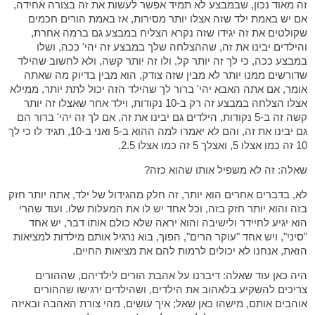
זה מאוד נכון, שבמבצע לא תמיד אפשר לעשות את זה בצורה אחידה,
אם יש באמת ילד שזה אצלו יותר מסירות, אז באמת הורים חכמים
שקולטים את זה יגידו שזה נקרא הצליח במבצע גם ברמה אחרת,
והילדים יבינו את זה, שההצלחה שלך במבצע זה יהי' ככה, ושלו
במבצע ככה, כי לך זה יותר קל, ולו זה יותר קשה, ולא לחשוב שהילד
שדורשים ממנו יותר לא מבין שזה צודק, הוא מבין בדיוק מה שאתה
אומר, אם אתה האבא יהי' ברור לך שהילד הזה יכול לתת יותר, ממילא
אצלו הצלחה במבצע זה רק ב-10 נקודות, וילד אחר שאצלו זה יותר
קשה זה ב-5 נקודות, הילדים גם יבינו את זה, אם לך זה יהי' ברור הם
גם יבינו את זה, והם לא יאמרו למה ההוא ב-5 ואני ב-10, תגיד לו כי לך
10 זה כמו אצלו 5, ואצלך 5 זה כמו אצלו 2.5.
שאלה: זה לא משפיל אותו שהוא כזה?
לא, בדברים אחרים הוא יותר, זה חלק מהגידול של ילד, אתה יותר חזק
בזה והוא יותר חזק בזה, וכל אחד יש לו את המעלות שלו. ועוד שהרי
הוא יגיע לחיידר ולישיבה והוא יראה שלא כולם אותו דבר, יש אחד
"סיני", ויש אחד "עוקר הרים", הפוך, בוא נרגיל אותם מילדות למציאות
הזאת, אנחנו לא יכולים לרמות להם את מציאות החיים.
היה כאן עוד שאלה: דיברנו על אהבת הורים לילדיהם, שההורים
צריכים להשקיע בלאהוב את הילדים, ושהילדים ירגישו שההורים
אוהבים אותם, מישהו כאן שאל; איך עושים, מהי צורת האהבה ובאיזה