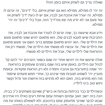
שאלה: צריך גם לשחק איתם בזמן הזה?
זה יהי' לו ממילא, ממילא הוא גם ישחק איתם, בלי "דינים", זה יגרום לו
ממילא, זה יעורר את אהבת אב לבניו, אם יש לו כעת "דין" לשחק אז
עוד פעם אני לא יודע מה יצא מה"דין" הזה, אבל בלי "דינים" זה יהי'
ממילא.
וידע אבא שיעשה כך, שזה יגרום לו לעורר את אהבת אב לבניו, את
החביבות שיש לאבא לבנים שלו, הוא פתאום ירגיש שאני פתאום פוגש
את הילדים שלי, הוא ירגיש פתאום שממש ברוך השם אני פוגש פתאום
את הילדים שלי, עד עכשיו לא פגשתי את הילדים שלי, פגשתי רק את
ההוראות שלי לילדים שלי, אבל את הילדים לא פגשתי.
ואלה שיעשו את זה ירגישו אחרי זה שגם בשאר הענינים יהי' להם קל
לנהל עם הילדים, באופן שיש בזה שגם בזמנים שעסוקים בהוראות
יהי' שמה בתערובת גם אהבה וחמדה ולא רק הוראות ופקודות. ובאמת
מעניין יהי' לשמוע תגובות ממי שינהג כך, אחרי חמש פעמים שיספר
מה הוא מרגיש בזה, האם הוא לא מרגיש בזה איזשהו אור גדול וקשר
ורגש טוב בינו לילדיו.
וכשהילדים כבר בכיתות גבוהות או בישי"ק שאינם משחקים כ"כ בבית,
הנה בזה יישב האב עמהם וישוחח עמם שיחת רעים כאילו היו אחיינים
שבאו לבקר שאינך מתעסק עמם בחינוכם, ולא לשואלם באותו עת מה