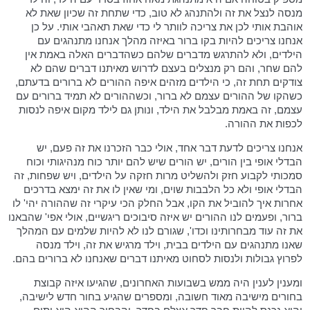
מנסה לנצל את זה ולהתנהג לא טוב, כדי שתחת זה שכיון שאת לא
אוהבת אותי לכן את צריכה לוותר לי כדי שאת תאהבי אותי. על כן
אנחנו צריכים להיות בקו ברור באיזה מהלך אנחנו מתנהגים עם
הילדים, ולא להתרגש מדברים שלהם כשהדברים האלה באמת אין
להם שחר, והם רק מנצלים בעצם לדרוש מאיתנו דברים שהם לא
צודקים תחת זה, כי הילדים מזהים איפה ההורים לא ברורים בדעתם,
כשהקו של ההורים עצמם לא ברור, וכשההורים לא תמיד ברורים עם
עצמם, זה באמת מבלבל את הילד, ונותן גם לילד מקום איפה לנסות
לכפות את ההורה.
אנחנו צריכים לדעת דבר אחד, אולי כבר הזכרנו את זה פעם, יש
הבדלי אופי בין הורים, יש הורים שיש להם יותר כוח מנהיגותי וכוח
סמכותי לקבוע חזק ולהשליט מרות חזקה על הילדים, ויש שפחות, זה
הבדלי אופי ולא כל הלבבות שוים, ומי שאין לו את זה ימצא בדרכים
אחרות איך להוביל את הקו, אבל החלק הכי עיקרי זה שההורה יהי' לו
ברור, ופעמים לנו ההורים יש איזה סיבוכים ריגשיים, אולי אפי' שהבאנו
את זה עוד מבחרותינו וכדו', שגורם לנו לא להיות שלמים עם המהלך
שאנו מתנהגים עם הילדים בבית, וילד מרגיש את זה, וילד מנסה
לפרוץ גבולות ולנסות לסחוט מאיתנו דברים שאנחנו לא ברורים בהם.
ומענין לענין היה ממש בשבועות האחרונים, שהגיעו איזה קבוצת
בחורים מישיבה מאוד חשובה, ומספרים שהגיע בחור חדש לישיבה,