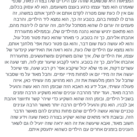
המציאות היא שכשאבא שוהה עם הילדים שלו בצורה כזאת, שכפי
שאמרנו הוא מצד עצמו כרגע בעצם משועמם, הוא לא עסוק בכלום,
וגם אין לו כעת שום מטרה לקדם אותם או לחנך אותם במשהו, זה
גורם לו לצפות בהם, בטבע זה כך, הוא נמצא ליד הילדים, והרבה
פעמים זה יגרום לו שהוא מסתכל עליהם, וזה יגרום לו ליהנות מהם,
הוא פתאום ירגיש שהוא נהנה מהילדים שלו, ובממילא מתעוררת
אהבתו אליהם, כך זה בטבע, כי מאחר שהוא כעת פטור מכל עול,
והוא לא עושה כעת שום דבר, והוא גם פטור כעת אפי' מלחנך אותם,
והוא נמצא עם הילדים שלו כעת, והוא רואה את האידישע קינדער של
עצמו, את הילדים שלו, איך שהם משחקים ומשתעשעים, מתעוררת
אהבתו אליהם, כך זה בטבע. וראוי לקבוע שיעור זמן לזה, חצי שעה או
עשרים דקות, או מי שלא יכול שיקבע אפי' רק רבע שעה, ומי שיוכל
יעשה את זה מידי יום או לפחות מידי יומיים. וחבל מאוד על מי שסבור
שחבל על הזמן מלעשות את זה, הוא מרגיש; מה עשיתי כאן, איזה
פעולה עשיתי, אבל ידע נא האבא הזה שבזמן הזה הוא עשה והועיל
הרבה מאוד, ועוד יותר מהרבה ענינים שהוא משקיע הרבה זמנים
בשביל הילדים, ובזמן הזה שהוא השקיע כדי שיהי' קשר ותיווצר אהבת
אב לבניו, הוא נתן והועיל לילדים הרבה יותר מאשר הרבה ענינים
טכניים שהוא עושה לילדים שהם פחות נותנים להם מאשר הדבר
הזה, ובשבת ודאי מתאים שהוא ישקיע בצורה כזאת שעה וידע שזה
חשוב מאוד, ואבא שיעשה את זה הוא יראה שזה יועיל לו גם לשאר
הענינים בזמנים אחרים עם הילדים כשהוא יתעסק איתם.