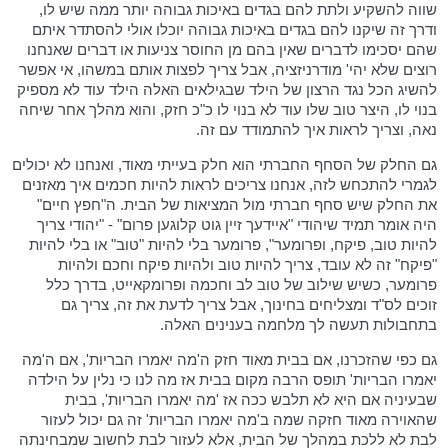
שווה להשקיע ולתת להם בגדים באיכות גבוהה יותר ממה שיש לו,
ודרך זה שיקנו להם בגדים באיכות גבוהה יוכלו אולי להסתדר איתם
שהם יסכימו לדברים שאין בהם מן החוסר צניעות או דברים שאנחנו
רוצים שלא יהי' מודרניזציה, אבל צריך לפצות אותם במשהו, אי אפשר
להשיג הכל נגד הרצון של הילד שבגילאים האלה הילד עוד לא מספיק
בנוי לו, היצר טוב שלו עוד לא בנוי לו כ"כ חזק, והוא מהלך אחר שיחה
נאה, וצריך לראות איך להתמודד עם זה.
גם החלק של הסחף החברתי הוא חלק בעייתי מאוד, ואנחנו לא יכולים
לגמרי להתכחש לזה, אנחנו צריכים לראות להיות חכמים איך מאזנים
את החלק שיש סחף חברתי מול המציאות של הבית. ה"חפץ חיים"
היה אומר תמיד שיהודי "איידעך זיין גוט קלוגען פרום" - "יהודי צריך
להיות טוב, פיקח, ופרומער", פרומער בלי להיות "טוב" או בלי להיות
"פיקח" זה לא עובד, צריך להיות טוב ולהיות פיקח וחכם ולהיות
פרומער, כשיש שילוב של טוב לב וחכמה ופרומקאייט, בדרך כלל
זוכים לס"ד ומצליחים בחינוך, אבל צריך לדעת את זה, צריך גם
בתחבולות תעשה לך מלחמה בענינים האלה.
גם כפי שהזכרנו, אם בבית מאוד חזק ה'מה יאמרו הבריות', אם ה'מה
יאמרו הבריות' תופס הרבה מקום בבית אז מה לנו כי נלין על הילדה
שבעיניה אם היא לא תלבש ככה אז 'מה יאמרו הבריות', בבית
שהאוירה מאוד חזקה שמה ב'מה יאמרו הבריות' זה גם יכול לעזור
לבת לא ללכת במהלך של הבית, אלא לעזור לבת לחשוב שמבחינתה