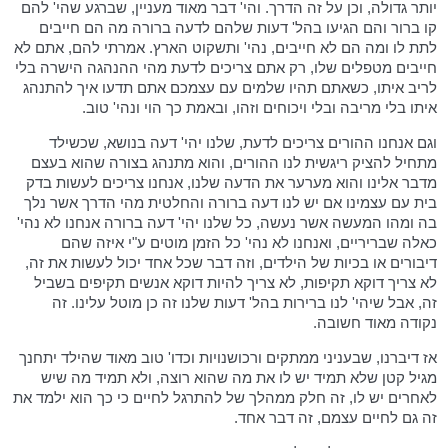
יותר גדולה, וכן על זה הדרך. והי' דבר מאוד מעניין, שברגע שהי' להם
קו ברור והם הגיעו בהל' דעות שלהם לדעה ברורה מה הם חייבים
לתת לו ומה הם לא חייבים, נהי' ותשקוט הארץ. אמרתי להם, אתם לא
חייבים מטפלים שלו, רק אתם צריכים לדעת מהי ההנהגה הישרה בלי
לריב איתו, כשאתם תהיו שלמים עם עצמכם אתם תדעו איך להתנהג
איתו בלי מריבה ובלי ויכוחים וזהו, ובאמת כך הוי ונהי' טוב.
וגם אנחנו ההורים צריכים לדעת, שלנו יהי' דעה בנושא, שכשילד
מתחיל להציק ריגשית לנו ההורים, והוא מתנהג בצורה שהוא בעצם
מדבר אלינו והוא מערער את הדעה שלנו, אנחנו צריכים לעשות בדק
בית עם עצמינו אם יש לנו דעה ברורה והחלטית מהי הדרך אשר נלך
בה ומהו המעשה אשר נעשה, כל שלנו יהי' דעה ברורה אנחנו לא נהי'
כאלה שבריריים, ואנחנו לא נהי' כל הזמן מוטים ע"י איזה שהם
דיבורים או בכיות של הילדים, וזה דבר שכל אחד יכול לעשות את זה,
לא צריך דוקא תקיפות, לא צריך להיות דוקא אנשים תקיפים בשביל
זה, אבל שיהי' לנו ברירות בהל' דעות שלנו זה כן מוטל עלינו. זה
נקודה מאוד חשובה.
אז דיברנו, שבעניני ממתקים ורכושנויות וכדו' טוב מאוד שהילד יתחנך
מגיל קטן שלא תמיד יש לו את מה שהוא רוצה, ולא תמיד מה שיש
לאחרים יש לו, זה חלק ממהלך של להתרגל לחיים כי כך הוא ילמד את
זה גם לחיים עצמם, זה דבר אחד.