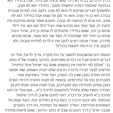
כדרך הילדים, בבית לא ניכר קושי ובעיה עם הילד, אבל בחיידר הוא
בבחינת 'נאלמתי דומיה החשיתי מטוב', בחיידר הוא לא מגיב,
ולפעמים חברים מציקים לו והוא לא מגיב כלום, וזהו למרות שבבית
בכה"ג הוא כן הי' מגיב והוא הי' מגן על עצמו אבל בחיידר הוא לא
מגיב, וזה גורם לו הרגשה לא טובה. והאבא אומר שהוא מתחבט מה
להגיד לו, מצד אחד הוא מרגיש שזה יועיל לילד אם הוא יגיד לילד
שהוא כן יגיב, שאם בחיידר מתנכלים לו שהוא כן יגיב, שיהי' גיבור,
שהוא כן יחזיר למי שמתנכל לו, מצד שני הוא אומר, שהוא מרגיש
סתירה, שהרי אנחנו רוצים לחנך את הילדים למידות טובות, ולא
לנקום, א"כ כדת מה לעשות בכה"ג?
האמת היא שכשבאים לחשוב על כזה מקרה, צריך לדעת, אולי זה
דברים ידועים אבל זה דברים מפורשים, החינוך במצוה של"ח כותב
כך: "ואולם לפי הדומה אין במשמע שאם בא ישראל אחד והתחיל
והרשיע לצער חבירו בדבריו הרעים שלא יענהו השומע, שאי אפשר
להיות האדם כאבן שאין לה הופכין, ועוד שיהי' בשתיקתו שוה
למברכים כמו על החירופים, ובאמת לא תצוה התורה להיות האדם
כאבן שותק למחרפיו כמו למברכים, אבל תצוה אותנו שנתרחק מן
המידה הזאת ושלא נתחיל להתקוטט ולחרף ב"א... ואם אולי יכריחנו
מחרף ב"א להשיב על דבריו, ראוי לחכם שישיב לו דרך סלסול
ונעימות, ולא יכעס הרבה כי כעס בחיק כסילים ינוח, וינצל עצמו אל
השומעים מחירופיו, וישליך המשא אל המחרף, זהו דרך הטובים
שבבני אדם" [-דרך הטובים שבב"א כותב החינוך, שאם מישהו מתחיל