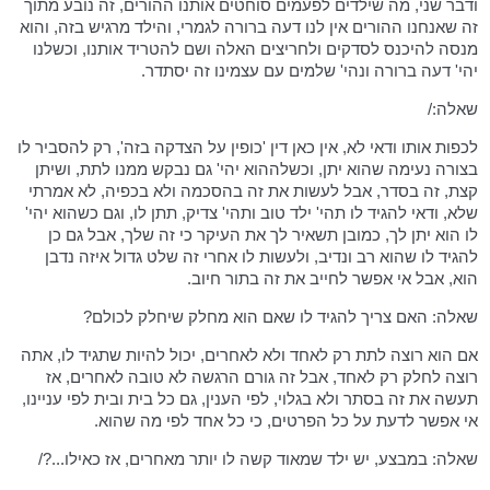
ודבר שני, מה שילדים לפעמים סוחטים אותנו ההורים, זה נובע מתוך
זה שאנחנו ההורים אין לנו דעה ברורה לגמרי, והילד מרגיש בזה, והוא
מנסה להיכנס לסדקים ולחריצים האלה ושם להטריד אותנו, וכשלנו
יהי' דעה ברורה ונהי' שלמים עם עצמינו זה יסתדר.
שאלה:/
לכפות אותו ודאי לא, אין כאן דין 'כופין על הצדקה בזה', רק להסביר לו
בצורה נעימה שהוא יתן, וכשלההוא יהי' גם נבקש ממנו לתת, ושיתן
קצת, זה בסדר, אבל לעשות את זה בהסכמה ולא בכפיה, לא אמרתי
שלא, ודאי להגיד לו תהי' ילד טוב ותהי' צדיק, תתן לו, וגם כשהוא יהי'
לו הוא יתן לך, כמובן תשאיר לך את העיקר כי זה שלך, אבל גם כן
להגיד לו שהוא רב ונדיב, ולעשות לו אחרי זה שלט גדול איזה נדבן
הוא, אבל אי אפשר לחייב את זה בתור חיוב.
שאלה: האם צריך להגיד לו שאם הוא מחלק שיחלק לכולם?
אם הוא רוצה לתת רק לאחד ולא לאחרים, יכול להיות שתגיד לו, אתה
רוצה לחלק רק לאחד, אבל זה גורם הרגשה לא טובה לאחרים, אז
תעשה את זה בסתר ולא בגלוי, לפי הענין, גם כל בית ובית לפי עניינו,
אי אפשר לדעת על כל הפרטים, כי כל אחד לפי מה שהוא.
שאלה: במבצע, יש ילד שמאוד קשה לו יותר מאחרים, אז כאילו...?/