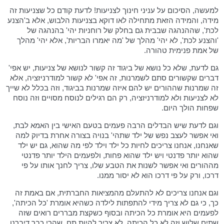
למעשה, הסיכום על עניני חינוך לצניעות! לדעת קודם כל שצניעות זה
מידה, והמידה הזאת מתחילה לאו דוקא בצניעות הלבוש, אלא ב'הצנע
לכת', שההנהגה שבבית גם בחלק של רוחניות יהי' בהנהגה של
'והצנע לכת', לא יהי' מהלך של 'מה יאמרו הבריות', אלא יהי' מהלך
של אמת פנימית טהורה.
גם לדעת, שלא כל נושא של ביגוד זה קשור לנושא של צניעות, יש אפי'
דברים שקשורים סתם לשמרנות, זה אפי' לא קשור למודרניזציה, אלא
זה שמרנות שההורים יש להם איזה שמרנות בביגוד, וזה בכלל לא שייך
לא לצניעות ולא למודרניזציה, רק הם רגילים לנוסח מסויים וזה נוסח
שפחות הולך היום.
וגם לדעת שיש הבדלים הרבה פעמים בטעם האישי בין האמא לבת,
ואי אפשר לעצב נפש של ילד שתהי' בנויה בצורה אחרת בדיוק למה
שאנחנו, אנחנו צריכים לחיות כל ילד וילד לפי מה שהוא, גם יש ילד
שהוא יותר פדנטי ויש ילד שהוא פחות, ולפעמים הילד יותר פדנטי
מההורים ואי אפשר לשנות את הטבע שלו, צריך לחנך אותו על פי
דרכו, ורק על פי דרכו הוא לא יסור ממנו.
וגם אנחנו צריכים לא להתעלם מהמציאות החברתית, אם באמת זה
כך, כי גם לא צריך מידי להתפתות לילדה כשהיא אומרת 'כל הכיתה',
לפעמים היא אומרת כל הכיתה ובסוף כשקצת מבררים רואים שזה
שתים שלוש וזה לא כל הכיתה, לא צריך להיות תם, שהרי כבר דיברנו