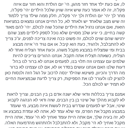
לו, אם כעת ילד אחד חזר מהגן, הי' יום הולדת והוא חזר עם איזה
פקל'ה, זה לא אומר כעת שיש איזה שויון שלכל הילדים יהי' פקל'ה,
מחר לך יהי' יום הולדת ולך יהי' פקל'ה, חלק ממה שילד צריך ללמוד
זה שיש מצב שלאחד יש ולאחד לא, כל החיים אנחנו נמצאים במציאות
הזאת, ואם אנחנו נרגיל את הילדים שהכל שוה לכולם, יהי' להם מאוד
קשה בחיים, כי יגיע שלב מסויים שלא נוכל לספק לילדים מצב שהם
ירגישו שהם שוים לכולם, זה פשוט ככה ואינה צריכה לפנים, ע"כ צריך
לא להתבלבל, ולהגיד, כעת הוא קיבל. או אם נגיד הי' איזה מבצע
בבית ומי שמצליח במבצע מקבל משהו, וכעת אחד הצליח ואחד לא
הצליח, כשאתה תצליח אתה תקבל. אנחנו ההורים צריכים להיות
שלמים עם עצמינו וזה תלוי בנו, לפעמים אנחנו לא ברור לנו בהל'
דעות שלנו האם אנחנו עושים בסדר או לא, אם לנו עצמינו לא ברור
מה הדרך והכיוון, פשיטא שהילד ינסה לרכוב על הגל הזה ולנסות כאן
להציק לנו ולעורר לנו את הספיקות, רק צריך לדעת שבמציאות החיים
לא תמיד יש לכולם הכל.
אמנם צריך בכללות וודאי שלא ישנה אדם בן בין הבנים, וצריך לראות
לא לקבוע מהלך של שינוי בן בין הבנים, שזה ודאי לא הנהגה לקבוע
שינוי, אבל יש לפעמים שנדרש בבית לעשות איזה מבצע, מי שעמד
במבצע מקבל את הפרס, ומי שלא עמד לא, אתה לא עמדת במבצע אז
לא, זה בעיה שלך, אם אתה היית עומד ואחיך לא הי' עומד, אתה היית
מקבל ואחיך לא הי' מקבל, ולא להתבלבל ולהתרגש מהדמעות האלה.