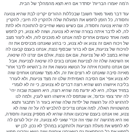
ה'מה יאמרו הבריות' יסתדר אם היא תצא מהמהלך של הבית.
עוד דבר מאוד מאוד חשוב! שבכללות ההורים יקרינו לבת שהיא צנועה
וחסודה, כל הזמן לחפש את המעלות שלה ולהקרין לה חיובי, להקרין
לה שהיא צנועה וחסודה, וגם כשיש נושא שחייבים להתווכח ולא לתת
לה, לא לדבר איתה בצורה שהיא לא צנועה, ושזה לא צנוע, רק לחפש
מאה ואחד טעמים אחרים למה אנחנו לא מוכנים לזה, ולא ליצור מצב
של ויכוח האם זה צנוע או לא צנוע, כי ברגע שאנחנו מכניסים את זה
לוויכוח של צניעות, אם לא ברור שבסוף ננצח, אנחנו בעצם קבענו לה
שהיא במצב לא של צניעות, וגם אם ננצח, אולם אם יצרנו לה שינאה,
אז השינאה שלה זה לצניעות ואנחנו בונים לה שינאה לצניעות. אבל
אם אנחנו נתווכח איתה על הנושא ונעשה את זה ב'השיאו לדבר אחר'
מאיזה סיבה שאנחנו לא רוצים את זה, ולא מצד שאנחנו אוחזים שזה
לא צנוע אפי' אם הסיבה האמיתית שלנו זה מצד צניעות, ולא לעורר
בליבה איזשהו רגש שהיא רוצה דברים לא צנועים, כי זה לא לגמרי
במזיד אצלה, היא לא יודעת מה שהיא רוצה, היא חושבת שבזה יהי'
לה יותר צומי וכדומ', או שנתפס לה איזשהו רגש לענין, ולמה לנו
להרגיש לה על רגשות של ילדות שלה שהיא בעזר ה' תתבגר ותצא
מהשטויות האלה, למה אנחנו צריכים להלביש לה על זה שזה לא
צנוע, ואז אנחנו בעצם שיכנענו אותה שהיא לא מספיק צנועה וחסודה,
ואז היא מרגישה 'זה שמי וזה זכרי' שאני לא צנועה, זה יכול לגרום לה
לא לחפש את מעלת הצניעות ולהתקבע במהלך לא נכון, לכן יש
לחפש את כל הנוסחאות גם כשאנחנו אוחזים שזה נושא עקרוני ממש,