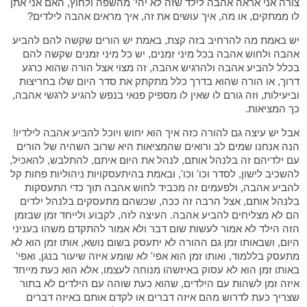
צורה אני אראה אהבה לילד שזה לא יהי' מהשפה ולחוץ, האם אני אתן
לו ממתקים, או מה, איך עושים את זה, איך מראים אהבה לילדים?
יש באמת מה להרחיב בזה קצת, באמת יש הורים שקשה להם להביע
אהבה ולחוש אהבה בכל מיני זמנים, יש כל מיני זמנים שקשה להם
בכלל להביע אהבה ולהרגיש אהבה, זה מצוי אצל הורה שהוא כרגע
דרוך, או הורה שהוא בדרך כלל מתקתק את סדר היום שלו בחריצות
וביעילות, וזה גורם לו שאין לו מספיק פנאי בנפש להגיע לרגשי אהבה,
כך המציאות.
אבל יש עיצה גם להורה כזה איך הוא יחוש ויוכל להביע אהבה לילדיו!
הנה אנחנו שמים לב ורואים שהמציאות היא שרוב השהיה של הורים
עם ילדיהם זה בלנהל אותם, לנהל את היום איתם, להתלבש, להאכיל,
להשכיב לישון, לסדר וכו' וכו', ובאמת בהיתעסקויות ניהוליות פחות קל
להביע אהבה, ולפעמים זה מכביד לחוש אהבה תוך כדי התעסקות
בלנהל אותם, אצל הרבה זה ככה, שכשהם מתעסקים בלנהל ילדים
הם לא מצליחים להביע אהבה. העיצה לזה, לקבוע ולייחד זמן שבזמן
הזה הילד לא אמור לעשות שום דבר ולא אמור להתקדם משהו בעניני
היום, ושבאותו זמן גם ההורה לא יתעסק בשום נושא, אותו זמן הוא לא
מתעסק בללמוד, ואותו זמן הוא אפי' לא שומע איזה שיעור בנגן, ואפי'
באותו זמן הוא לא עסוק באיזשהו מנוחה לעצמו, אלא הוא כעת מייחד
איזה זמן לשהות עם הילדים, שהוא כעת שוהה עם הילדים לא בתור
שצריך כעת לדרוש מהם איזה דברים או לקדם אותם באיזה דברים