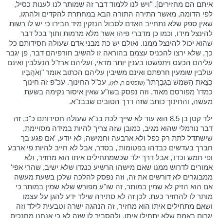
איתם הם מחזירים]. "ויש לנו ללמוד דבר זה שמותר לנו לענות כסיל,
לפי הדומה, מאשר התירה התורה הבא במחתרת להקדים ולהרגו,
שאין ספק שלא נתחייב האדם לסבול הנזקין מיד חבירו כי יש לו רשות
להינצל מידו, וכמו כן מדברי פיהו אשר מלא מרמות ותוך בכל דבר
שהוא יכול להינצל ממנו. ואולם יש כת מבני אדם שעולה חסידותם כל
כך, שלא ירצו להכניס עצמם בהוראה זו להשיב חורפיהם דבר, פן יגבר
עליהם הכעס ויתפשטו בענין יותר מדאי, ועליהם ארז"ל הנעלבין ואינם
עולבין שומעין חרפתם ואינם משיבין עליהם הכתוב אומר "וְאֹהֲבָיו
כְּצֵאת הַשֶּׁמֶשׁ בִּגְבֻרָתוֹ"
, עכ"ל החינוך. עכ"פ זה חינוך
(שופטים ה, לא)
כמדו' מפורסם מאוד, וזה נפסק בשו"ע שאין איסור נקימה בשעת
מעשה, והחינוך כותב שזה דרך הטובים שבבנ"א.
ילד קטן בן 8.5 הוא עוד לא שייך לכת בנ"א שעולה חסידותם כ"כ, זה
דבר נורמלי שהוא מגיב, כמובן שזה צריך להיות במידה מסויימת,
שישתדל לתת רק כפל ולא ארבעה וחמישה, לא יודע, 'אם פגע בך
חברך בעדשים כבדהו בפטומות', בסדר, אבל לא חייב להיות פי ארבע
ופי חמש וכדו', אבל דרך ילד שכשמתחילים איתו הוא מחזיר, ולא
אמורים לדרוש ממנו שאם מישהו הרשיע כנגדו שלא ישיב, שהרי אפי'
ממבוגרים לא דורשים את זה, וזה נפסק להלכה שלכן בשעת מעשה
אם הוא הזיק לא שמין במותר, זה שו"ע מפורש שלא שמין במותר כי
מותר לו להחזיר כעת. לכן זה לא סתירה שילד ידע להגן על עצמו
ושאם מתחילים איתו הוא מחזיר, זה הנהגה ישרה וטבעית לילד וזה
יגרום באמת שלא יתחילו איתו, ולהסביר לו שזה לא כי אנחנו מחנכים