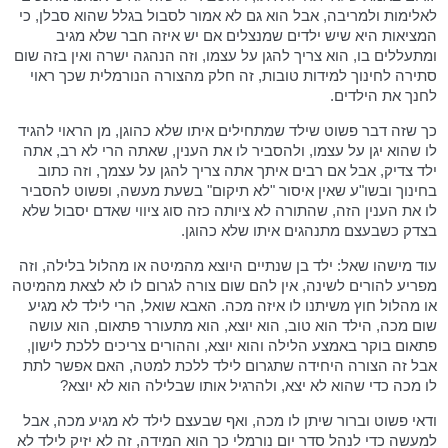
לאלימות ולמריבה, אבל הוא גם לא אמור לסבול בגלל שהוא סבלן, כי
המציאות היא שיש ילדים שמנצלים אם יש איזה חבר שלא מגיב
ומתעללים בו, הוא צריך להגן על עצמו, וזה הנהגה ישרה ואין בזה שום
סתירה לחינוך למידות טובות, זה חלק מהצורה הנורמלית שכך ראוי
לחנך את הילדים.
כך שזה דבר פשוט שילד שמתחילים איתו שלא כהוגן, מן הראוי להגיד
לו שהוא יגן על עצמו, ולהסביר לו את הענין, שאתה הרי לא רב, אתה
ילד צדיק, אבל אם רבים איתך אתה צריך להגן על עצמך, וזה כתוב
בחינוך ובשו"ע שאין איסור "לא תיקום" בשעת מעשה, ופשוט להסביר
לו את הענין הזה, שהתורה לא ציותה כזה סוג ציווי שאדם יסבול שלא
בצדק כשבעצם מתנהגים איתו שלא כהוגן.
עוד מישהו שאל: ילד בן שנתיים היוצא מהמיטה או מהלול בלילה, וזה
מפריע להורים לשינה, אין להם שום צורה לגרום לו לא לצאת מהמיטה
או מהלול חוץ משיתנו לו איזה מכה. האבא שואל, הרי לילד לא מגיע
שום מכה, הילד הוא טוב, הוא יוצא, הוא מתעורר פתאום, הוא עושה
פתאום בוקר באמצע הלילה והוא יוצא, וההורים צריכים ללכת לישון,
אבל זה הצורה היחידה שתגרום לילד ללכת למטה, האם אפשר לתת
לו מכה כדי שהוא לא יצא, ולהרגיל אותו שבלילה הוא לא יוצא?
ודאי פשוט וברור שיתן לו מכה, ואף שבעצם לילד לא מגיע מכה, אבל
למעשה כדי לנהל סדר יום נורמלי כך הוא המידה, זה לא יזיק לילד לא