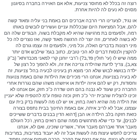
רוצה זה בכלל לא מחוסר צניעות, אלא אם האוירה בחברה בסיגנון
מסוים לא נעים לה להיות אחרת.
או נגיד, לצערינו הרי הרבה אברכים הם באמת בני עליה ומאוד קשה
להם, אבל המציאות היום שבכללות עניים ועשירים לובשים באותו
רמה, ולפעמים בת מרגישה שהיא לא מקבלת בשוה, הבגדים שלה הם
לא בשוה לאחרים, וזה יוצר לה הרגשה מאוד קשה, ואז נוצרים לה כל
מיני רצונות בדברים האלה, וכל מיני, ולפעמים זה עצמו גורם לה
להקצין ולנסות דברים לא הכי טובים, כתוב בגמ' שילבש אדם יותר
ממה שיש לו (עי' חולין פד,ב?) ו"רבי יוחנן קרי למאני מכבדותא" (ב"ק
צא,ב), צריך לדעת שהילדה צריכה את זה, ולא להפוך כל רצון של
ילדה בנושא לבוש שלא הכי מוצא חן בעינינו לבעיה בהל' צניעות, זה
לא בעיה בצניעות, אנחנו הרי מכירים את הילדות שהם באמת צנועות
וחסודות, רק יש להם איזה ילדות או איזשהו משהו שהם נגררות אחרי
החברה כיון שעוד לא נבנה בהם חוט שדרה כ"כ חזק, אם אנחנו לא
זכינו להצליח שהבית יהי' כ"כ חזק וכזה טופח ע"מ להטפיח שלא יעניין
את הילדה מה שהיא רואה בחוץ, אז יש לנו מה לעשות בדק בית עם
עצמנו, אבל לא לריב איתה, אם באמת החינוך בבית נתפס בצורה
כזאת חזקה בלב הילדה או הבן [דהוא הדין בבנים בדברים ששייכים
לבנים], עד כדי שלא מתרגשים ממה שהם רואים בחוץ, ו'כל העולם
מעבר אחד ואברהם מעבר אחר', אשרינו שזכינו, ואם לא, אנחנו
צריכים לחפש עיצות מה לעשות אבל זה לא יעבוד במריבות, במריבות
אנחנו לא ננצח, וגם אם ננצח את הקרב, הרבה פעמים אנחנו נפסיד