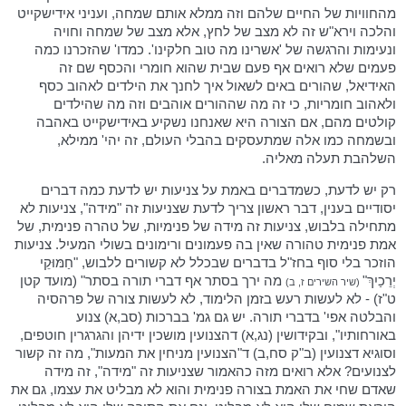
מהחוויות של החיים שלהם וזה ממלא אותם שמחה, ועניני אידישקייט
והלכה וירא"ש זה לא מצב של לחץ, אלא מצב של שמחה וחויה
ונעימות והרגשה של 'אשרינו מה טוב חלקינו'. כמדו' שהזכרנו כמה
פעמים שלא רואים אף פעם שבית שהוא חומרי והכסף שם זה
האידיאל, שהורים באים לשאול איך לחנך את הילדים לאהוב כסף
ולאהוב חומריות, כי זה מה שההורים אוהבים וזה מה שהילדים
קולטים מהם, אם הצורה היא שאנחנו נשקיע באידישקייט באהבה
ובשמחה כמו אלה שמתעסקים בהבלי העולם, זה יהי' ממילא,
השלהבת תעלה מאליה.
רק יש לדעת, כשמדברים באמת על צניעות יש לדעת כמה דברים
יסודיים בענין, דבר ראשון צריך לדעת שצניעות זה "מידה", צניעות לא
מתחילה בלבוש, צניעות זה מידה של פנימיות, של טהרה פנימית, של
אמת פנימית טהורה שאין בה פעמונים ורימונים בשולי המעיל. צניעות
הוזכר בלי סוף בחז"ל בדברים שבכלל לא קשורים ללבוש, "חַמּוּקֵי
יְרֵכַיִךְ"
מה ירך בסתר אף דברי תורה בסתר" (מועד קטן
(שיר השירים ז, ב)
ט"ז) - לא לעשות רעש בזמן הלימוד, לא לעשות צורה של פרהסיה
והבלטה אפי' בדברי תורה. יש גם גמ' בברכות (סב,א) צנוע
באורחותיו", ובקידושין (נג,א) דהצנועין מושכין ידיהן והגרגרין חוטפים,
וסוגיא דצנועין (ב"ק סח,ב) ד"הצנועין מניחין את המעות", מה זה קשור
לצנועים? אלא רואים מזה כהאמור שצניעות זה "מידה", זה מידה
שאדם שחי את האמת בצורה פנימית והוא לא מבליט את עצמו, גם את