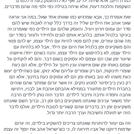
למדת היום, אלא שיחת ילדים, ואף לא להתעסק בעת זו ללמדם
השקפות והלכות דעות, אלא שיחה בטילה כפי ולפי מה שהם מדברים.
זאת אומרת כך, אבא שמרגיש כמו שאותו אחד שאל; במה אני אראה
שאני אוהב את הילדים שלי? זה בדרך כלל קורה לאבות שיש להם
סדר יום עמוס חרוץ ויעיל, והעסק שלהם עם הילדים כפי שאמרנו זה
בעיקר בלנהל אותם, בלהביא אותם לגנים ולחיידר ולעזור בסדר יום
מה שהם עוזרים, ואין להם פנאי להיות עם הילד עצמו, יש להם פנאי
והם משקיעים זמן בלנהל את היום עם הילד, אבל לא בלהיות עם
הילד עצמו, לא בלהיפגש עם הילד עצמו, והנה כשהם ייחדו איזשהו
שיעור זמן שבו הם עצמם לא עסוקים בשום דבר, והם לא לוקחים על
עצמם באותו זמן שום איזשהו ענין חינוך על הילדים, אלא הם כעת
שומרי תינוקות, הם רק שומרים עליהם שלא ינזקו, וגם כשהילדים יעשו
כעת משהו לא טוב באותו זמן הם לא עסוקים כעת בחינוך, אלא הם
רק כעין ביביסיטר למנוע נזקים, זה אשר יגרום שמתוך שהם שוהים
בחברת הילדים מתעורר בממילא אהבתם אהבת אב לבניו, וירגישו
אהבה וחמדה וחיבה וחיבור לילדים. הדבר הזה נותן לילדים הרבה
יותר משאר ענינים שאנחנו משקיעים בהם זמן רב, וברוך השם שאנחנו
משקיעים זמן רב בדברים שהם קשורים לטובת הילדים, אולם לדבר
הזה יש תועלת וחשיבות וערך הרבה יותר גדול.
וזה גם יעזור לרוחניות שאנחנו צריכים להשקיע בילדים, זה יגרום
שדמות דיוקנו של אביו תיראה לו, כי כש'ישראל אהב את יוסף' זה עצמו