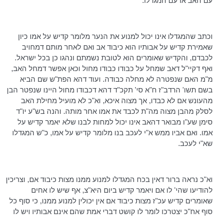
עם האב או עם
המגדלו
.
וכתב
שהמגדלו
אינו יכול למנוע את הנער מלומר קדיש על אמו כיון
שאמירת קדיש על אבותיו הוא כיבוד אב ואם לאחר מותם
דמחויב
לכבדם, והקדיש שאומרים הוא לטובת נשמתם ונהגו כן בכל ישראל.
ואף
דקיי"ל
דאב שמחל על כבודו
כבודו
מחול וכאן אפשר
דמחל
האב,
מ"מ האם שנפטרה לא מחלה כבודה. ועוד
דהא
הפת"ש
שם הביא
בשם תשו'
הרדב"ז
ח"א סי'
תקכ"ד
דהא
דכבודו
מחול היינו שנפטר הבן
מהעונש אם לא כבדו, אך מצוה
איכא
, וא"כ לא מועיל מחילת האב
לסלק מהבן מצוה
מה"ת
לכבד את אמו אחר מותה. והנה בש"ע יו"ד
סימן שע"ו מבואר
דהאב
אינו יכול למחות לבנו שלא יאמר קדיש על
אמו. ואם אביו ממש א"י לעכב בנו מלומר קדיש על אמו, כ"ש
המגדלו
שא"י לעכב.
וא"כ נראה ברור
דאין
בכח
המגדלו
למנוע ממנו מצות כיבוד אם,
וצריכין
להודיעו שהי' לו אם ויאמר קדיש ביום
היא"צ
, אף שיש לו אחים
שאומרים קדיש
עכ"ז
מצות כיבוד אם אין
יכולין
למנוע ממנו, כי סוף כל
סוף אח"כ יצטרכו לומר לו קושט דברי אמת שהם אינם אבותיו ויש לו