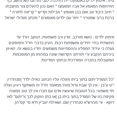
טיזר: אימוץ ילדים באספקלריית ההלכה. לגבי מה גם הוא נחשב בן? *
התיחסות המאמץ אל אביו
המאמצו
* האם נכון להעלים צור מחצבתו
* חיוב כיבוד אב ואם בבן מאומץ *
אבילות
וקדיש * קריאה לתורה *
ברכת ברוך שפטרני * יחוד עם ילדים מאומצים * מכתב מגדולי ישראל
אימוץ ילדים - נושא מורכב, עדין ורב משמעות, הנוקב ויורד עד
התשתית בחיי יחידים ומשפחות רבות. העיון בדברי חז"ל והפוסקים
מגלה כי עידוד המפליג וההסתייגות משמשים יחדיו בנושא זה. האיזון
ביניהם הנקבע ע"י תורתנו הקדושה שונה במהותו מן המוסכמות
המקובלות בחברה המודרנית ובחוקי המדינות.
"כל המגדל יתום בתוך ביתו מעלה עליו הכתוב כאילו ילדו" )סנהדרין
י"ט ע"ב( - אין לך שבח גדול מזה! ממאמר חז"ל זה משתקף רעיון נעלה
חד משמעי: בכל הטובות שיעשה אדם עם חברו אין לך טוב ממצוה
מקיפה כזו של המגדל בתוך ביתו בן )או בת( הזקוק לכך )ו"יתום" לאו
דוקא - עי'
מהרש"א
סנהדרין שם. ושאילת
יעב"ץ
ח"א סי' קס"ה(.