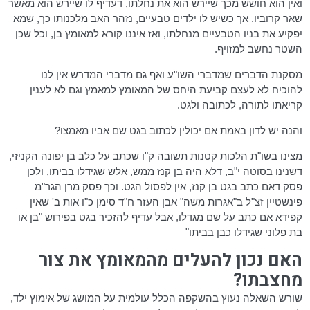
ואין הוא חושש מכך שיירש הוא את נחלתו,
דעדיף
לו שיירש הוא מאשר
שאר קרוביו. אך כשיש לו ילדים טבעיים, נזהר האב מלכנותו כך, שמא
יפקיע את בניו הטבעיים מנחלתו, ואז איננו קורא למאומץ בן, וכל שכן
השטר נחשב למזויף.
מסקנת הדברים שמדברי
השו"ע
ואף גם מדברי המדרש אין לנו
להוכיח לא לעצם קביעת היחס של המאומץ למאמץ וגם לא לענין
קריאתו לתורה, לכתובה ולגט.
והנה יש לדון באמת אם
יכולין
לכתוב בגט שם אביו מאמצו?
מצינו בשו"ת הלכות קטנות תשובה ק"ו שכתב על כלב בן יפונה
הקניזי
,
דשנינו בסוטה י"ב, דלא היה בן
קנז
ממש,
אלש
שגידלו בביתו, ולכן
פסק
דאם
כתב בגט בן
קנז
, אין לפסול הגט. וכך פסק מרן
הגר"מ
פינשטיין
זצ"ל ב"אגרות משה" אבן העזר ח"ד סימן כ"ו אות ב' שאין
קפידא
אם כתב על שם מגדלו, אבל עדיף להזכיר בגט בפירוש "בן או
בת פלוני שגידלו כבן בביתו"
האם נכון להעלים מהמאומץ את צור
מחצבתו?
שורש השאלה נעוץ בהשקפה הכלל עולמית על המושג של אימוץ ילד,