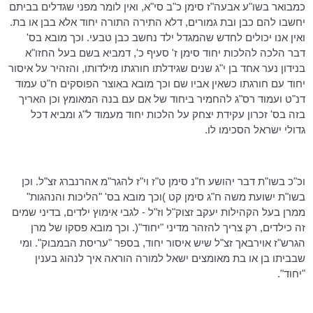
כמבואר
בשו"ע
אבעה"ז
סימן כ"ב
סי"א
, ואין לומר מפני שגדלים בביתם
יחשבו להם כבן ובת גמורים, דלא התירה התורה יחוד אלא בבן או בת.
ואין אנו יכולים לחדש שהמגדל ילד נחשב כבן טבעי. וכך מובא בס'
דבר הלכה להלכות יחוד סימן ז' סעיף כ',
דמביא
בשם בעל
החזו"א
בנידון נער אחד בן י"ג שנים שגידלתו
חורגתו
מילדותו, והזהיר על איסור
יחוד עם
חורגתו
כשאין אביו שם וכך מובא באוצר הפוסקים
ח"ט
עמוד
דנ"ט
ועמוד רס"ג להחמיר ביחוד של אם עם בנה המאומץ וכן האריך
בזה בס' זכרון עקידת יצחק על הלכות יחוד מעמוד ל"ג ומביא
דכל
גדולי ישראל הסכימו לו.
וכ"כ בשו"ת דבר יהושע
ח"נ
סימן ט"ז וי"ז
להגר"מ
אהרנברג
זצ"ל. וכן
בשו"ת ישועת משה
ח"ג
סימן קט )וכך מובא בס' "הליכות והנהגות"
ממרן
בעל הקהילות יעקב זצוק"ל וז"ל - לגבי אימוץ ילדים, בדיני שמים
זה כילדים, רק צריך להזהר מדיני "יחוד"(. וכך מובא פסקו של מרן
הגרש"ז
אוירבאך
זצ"ל שיש איסור יחוד, בספר "עריסת הבמבוק". ומי
שבביתו בן או בת מאומצים ישאל למורה הוראה איך לנהוג בענין
"יחוד".