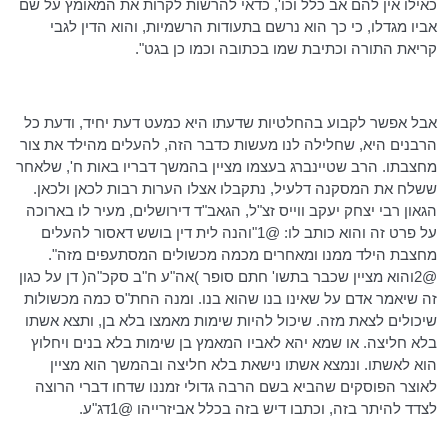
כאילו אין להם אב כלל
וכו
', כדאי להרשות לקרות את המאומץ על שם
אביו מגדלו, כי כך הוא נרשם בתעודות הרשמיות, והוא הדין לגבי
קריאת התורה וכתיבת שמו בכתובה וכמו כן בגט".
אבל אפשר לקבוע בהחלטיות שדעתו היא כמעט דעת יחיד, ודעת כל
הרבנים היא, שחלילה לנו מעשות כדבר הזה, להעלים מהילד את צור
מחצבתו. הרב שטיינברג בעצמו מציין בהמשך דבריו באות ח', שלאחר
ששלח את המסקנה דלעיל, נתקבלו אצלו הערות רבות לכאן ולכאן.
הגאון רבי יצחק יעקב
ווייס
זצ"ל,
הגאב"ד
דירושלים
, מעיר לו בארוכה
על פרט זה והוא כותב לו: @
1"והנה
לית דין בושש
דאסור
להעלים
מחצבת הילד ממנו ומאחרים מכמה מכשולים המסתעפים מזה".
@2והוא מציין שכבר
בתשו
' חתם סופר )
אה"ע
ח"ב
סקכ"ה
( דן על כגון
זה שיאמר אדם על שאינו בנו שהוא בנו. ומנה
החת"ס
כמה
מכשולות
שיכולים לצאת מזה. שיכול להיות שימות מאמצו בלא בן, ותצא אשתו
בלא חליצה. או שמא יהא לאביו המאמץ בן שימות בלא בנים ויחלוץ
הוא לאשתו. ונמצא אשתו נישאת בלא חליצה ובהמשך הוא מציין
לאוצר הפוסקים שהביא בשם הרבה גדולי זמננו שדחו דברי הרוצה
לצדד להיתר בזה, וכתבו דיש בזה בכלל
אביזרייהו
@
1דג"ע
.