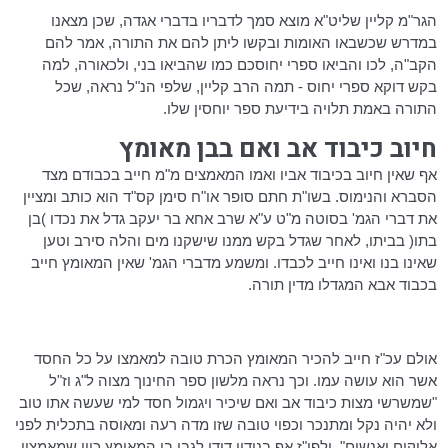
הגר"מ
קליין
שליט"א מוצא סמך לדבריו בדברי אגדה, שכן מצאנו
במדרש שכשבאו האומות ובקשו ליתן להם את התורה, אמר להם
הקב"ה, לכו והביאו ספרי יחוסכם כמו שהביאו בני, ולכאורה, למה
בקש דוקא ספרי יחוס - תמה הרב
קליין
, שלפי הנ"ל נראה, שכל
התורה באמת תלויה בידיעת ספר יוחסין שלו.
חיוב כיבוד אב ואם בבן מאומץ
אף שאין חיוב בכיבוד אביו ואמו המאמצים מ"מ חייב בכבודם מצד
הסברא והנימוס. בשו"ת חתם סופר
או"ח
סימן קס"ד הוא כותב ומציין
את דברי
הגמ
' בסוטה מ"ט ע"א שרב אחא בר יעקב גדל את נכדו )בן
בתו( בביתו, לאחר שגדל בקש ממנו שישקנו מים והלה סירב וטען
שאינו בנו ואינו חייב לכבדו. ומשמע מדברי
הגמ
' שאין המאומץ חייב
בכבוד אבא
המגדלו
מדין תורה.
אולם
עכ"ז
חייב להכיר המאומץ הכרת טובה למאמצו על כל החסד
אשר הוא עושה עמו. וכך נראה מלשון ספר החינוך מצוה ל"ג וז"ל
"שמשרשי מצות כיבוד אב ואם שיכיר ויגמול חסד למי שעשה אתו טוב
ולא יהיה נקל ומתנכר וכפוי טובה שזו מדה רעה ומאוסה בתכלית לפני
אלוקים ואנשים",
ולפי"ז
אף בנידון
דידן
לגבי בן המאומץ כיון שמאמציו