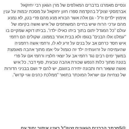
ונסיים מאמרנו בדברים המאלפים של מרן הגאון רבי יחזקאל
אברמסקי
זצוק"ל בהקדמת ספרו חזון יחזקאל על מסכת יבמות על ענין
אימוץ ילדים וז"ל - גם אלה אשר הבורא מנע מהם פרי בטן, לא נמנע
מהם ערכי הרוח שיש בחיים המשותפים של איש ואשה בקיומו של
עולם "כל המגדל יתום בתוך ביתו כאילו ילדו". בביתו דוקא שמקיים בו
"עמלנו אלו הבנים" בגופו ולא בבית אחר בממונו. שקולים הם רחמי
איש חסד כרחם אב על בנים על זרע לא לו, ורחמי אשה רחמניה
שהעמיסה על זרועותיה ילד זה כגמול עלי אמו מתוך אהבה מאומצת
במשך ימים רבים נגד רחמי אב על יוצאי חלציו ורחמי אם על פרי
בטנה מתוך כלות הנפש שכורת אהבה טבעית, סוף דבר, כל איש
ואשה ששאר רוח ותבונה יתירה בזווגם, יש להם יד ושם בבניני הדורות
של נצחיות עם ישראל המוכתר בתואר "ממלכת כהנים וגוי קדוש".
@5מכתב הרבנים הגאונים זצוק"ל בענין איסור יחוד עם