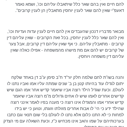
להם חיים ואין בהם שאר כלל שיתאבלו עליהם
וכו
', ושמא נאמר
דאעפ"י
שאין להם שאר לענין יוחסין
מתאבלין
הן לענין קרובים".
מבואר מדבריו
דנכון
שהעבדים אין להם חיים לענין עדות ועדיות
וכו
',
ואין להם שאר כלל לענין יוחסין, בכל זאת הקרובים - שאין עליהם דין
קרובים -
מתאבלין
עליהם. כי אף שאין עליהם דין קרובים, אבל צער
של קרובים יש להם אם מת מישהו מהמשפחה - אפילו כאלה שאין
עליהם דין משפחה ויוחסין.
והנה בשו"ת לחם שלמה חלק
יור"ד
ח"ב
סימן ע"ב דן באחד שלקח
יתום לגדלו עוד בהיותו קטן בן ב' שנים שמתה עליו אמו ואביו נתנו לו
לעולם. וכעת שגדל הילד רוצה אביו שיאמר קדיש אחר אמו הגם שיש
קדישים אחרים לאמו שיש לו אחים גדולים מ"מ רוצה אביו שיאמר
קדיש אחרי אמו
והמגדלו
אינו רוצה כי מענה בפיו לאמר אינני רוצה
שהילד ידע כי הי' לו אבות אחרים מזולתו וזוגתו, וטוען כי יש בידו
למחות כי לא התנו כלום אלא נתנו לו לעולם בלי שום תנאי וגם כתבו
בערכותיהם על שמו והאב אינו מכחיש כ"ז, וכעת השאלה עם מי הצדק