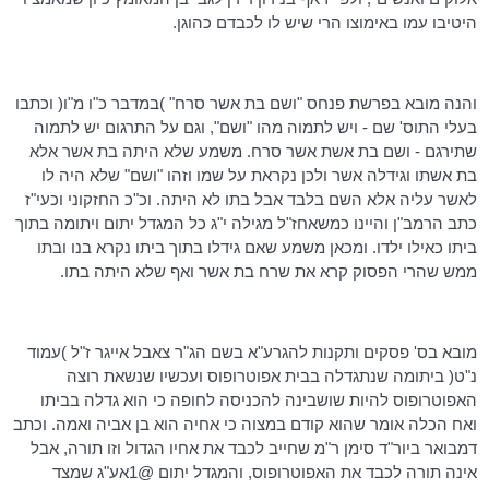
היטיבו עמו באימוצו הרי שיש לו לכבדם כהוגן.
והנה מובא בפרשת
פנחס
"ושם בת אשר סרח" )במדבר כ"ו מ"ו( וכתבו
בעלי
התוס
' שם - ויש לתמוה מהו "ושם", וגם על התרגום יש לתמוה
שתירגם - ושם בת אשת אשר סרח. משמע שלא היתה בת אשר אלא
בת אשתו וגידלה אשר ולכן נקראת על שמו וזהו "ושם" שלא היה לו
לאשר עליה אלא השם בלבד אבל בתו לא היתה. וכ"כ
החזקוני
וכעי"ז
כתב
הרמב"ן
והיינו
כמשאחז"ל
מגילה י"ג כל המגדל יתום ויתומה בתוך
ביתו כאילו ילדו. ומכאן משמע שאם גידלו בתוך ביתו נקרא בנו ובתו
ממש שהרי הפסוק קרא את
שרח
בת אשר ואף שלא היתה בתו.
מובא בס' פסקים ותקנות
להגרע"א
בשם
הג"ר
צאבל
אייגר
ז"ל )עמוד
נ"ט( ביתומה
שנתגדלה
בבית אפוטרופוס ועכשיו שנשאת רוצה
האפוטרופוס להיות שושבינה להכניסה לחופה כי הוא גדלה בביתו
ואח הכלה אומר שהוא קודם במצוה כי אחיה הוא בן אביה ואמה. וכתב
דמבואר
ביור"ד
סימן ר"מ שחייב לכבד את אחיו הגדול וזו תורה, אבל
אינה תורה לכבד את האפוטרופוס, והמגדל יתום @
1אע"ג
שמצד