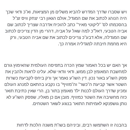
ויש שסברו שדרך המדרש להביא משלים מן המציאות, וא"כ ודאי שכך
היה הנוהג לכתוב את שם המגדל, אולם הגאון רבי יצחק
וויס
זצ"ל
בהסכמתו לס' "ליקוטי מאיר" כתב להוכיח אדרבה שצריך לכתוב שם
אביה הטבעי,
דאל"כ
למה שאל על אביה, דהרי מן הדין צריכים לכתוב
שם
המגדלה
, אלא
דבע"כ
צריכים לכתוב את שם אביה הטבעי, ורק
היא מחמת חיבתה למגדליה אמרה כך.
אך האם יש בכל האמור שמץ הכרה בתפיסה העולמית שהאימוץ גורם
למחשבת המאומץ לבן ממש, ודאי וודאי שלא. עלינו לראות ולהבין את
פסק
השו"ע
באור נכון. דין
השו"ע
נאמר אך ורק ביחס לקביעת כשרות
השטר אשר קביעת ה"כשר" וה"מזויף" בו נקבע בהתאם למנהג העולם
ומכיון שדרך העולם לכנות ילד מאומץ בתור בן, הרי שאין כתיבת תואר
כזה מחשיבה את השטר כמזויף. מובן אם כן מאליו, שפסק
השו"ע
לא
נותן גושפנקא לאמיתות התואר בנוגע לשאר השטחים.
בהבנה זו השתמשו רבים, וביניהם בשו"ת משנה הלכות לדחות