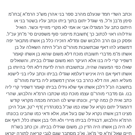
וכתב השדי חמד שנעלם מהרב ספר בני אהרן מש"כ
הרמ"א
)
בחו"מ
סימן מ"ב( וז"ל, מי שגדל יתום בתוך ביתו וכתב עליו בשטר בני או
היתום כתב על
המגדלו
אבי או אמי לא מקרי
מזוייף
וכשר. הואיל
וגידלוהו ראוי לכתוב כך )תשובת
מיימוני
סוף משפטים סי' מ"ח( עכ"ל.
ופסק כן גם הרב הלבוש שם
ומדלא
הזכירו כלל בן אשתו מתבאר יפה
דמשמע
להו
דאף
שבתשובות
מוהר"ם
הנ"ל היתה השאלה על בן
אשתו מ"מ מדברי תשובתו מוכח דלא משום שהוא בן אשתו
קאמר
דשפיר
קרי ליה בנו אלא העיקר הוא משום שגדלו בביתו, והשואלים
שאלו כפי המעשה שהיה, ובתשובתו הורה לדעת דלא תלי בהיותו בן
אשתו
דאף
אם היה
איניש
דעלמא שגדלו בביתו וכתב עליו בני
לישנא
מעליא
הוא, וזה דלא
כהרב
בני אהרן
דמשמע
ליה בדעת
מוהר"ם
בתשובה הנ"ל
דלבן
אשתו אף שלא גידלו בביתו
קאמר
דשפיר
קרי ליה
בנו. גם מדברי
מוהר"ם
עצמו מוכח כמו שכתבו
הרמ"א
והלבוש, שהרי
כתב ואית לן כמה קריין, וכונתו שיש לנו הוכחה מכמה מקראי קודש
דהמגדל
יתום נקרא על שמו כמו
שנ"ל
בסנהדרין )דף י"ט(, אבל היכן
מצינו דבן אשתו נקרא על שם בעל אמו, אלא ודאי כמו שהבינו בכונתו
הרמ"א
והלבוש,
דבגידלו
בביתו
מיירי
ולא תלי בבן אשתו כלל,
דאף
אם
לא היה בן אשתו היה הדין כן, משום שגידלו בביתו. וכן כתב בשו"ת
חיים שאל )ח"א סי' מ"א(. וא"כ מסתבר שגם לגבי קריאה לתורה יקראו