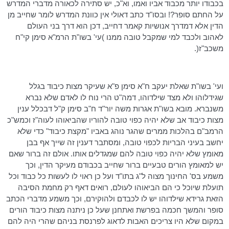
בכבודו יותר מכבוד אביו ואמו, וא"כ, יש סתירה לכאורה מדברי המדרש
על החתם סופר?!
ובסו"ד
כתב
דאולי
אין כוונת המדרש לומר שחייב מן
הדין אלא
דמדרך
אנושיות
קאמר
דחייב
,
דכן
הוא דרך בני העולם
לאהוב ולכבד למי שמקבל טובה ממנו )עי' בשו"ת
הרמ"א
סימן קי"ח
משכב"ז
(.
ועי' בשו"ת שאלת יעקב ח"א סימן פ"א שעיקר מצות כיבוד בגלל
שגידלוהו ולא מצד שילדוהו,
דמה"ט
הרי נוח לו לאדם שלא נברא
משנברא. מובא בשו"ת אגרות משה
יור"ד
ח"ב
סימן ק"ל
דבכלל
ענין
מצות כיבוד אב שלא יהיה כפוי טובה להוריו שהביאוהו לעוה"ז
וכמש"כ
הרמב"ם
בהלכות ממרים שהגר נוהג באביו "מקצת כיבוד" כדי שלא
יחשב בעיני הבריות לכפוי טובה, ומסתבר
דענין
זה שייך אף בבן
מאומץ שלא יהיה כפוי טובה להם שמגדלים אותו. אולם זה ברור שאם
יש למאומץ הורים טבעיים ברור שחייב בכבודם מעיקר הדין, וכך
משמע בס' החינוך מצוה ל"ג
בתו"ד
ועל כן ראוי לו לעשות כל כבוד וכל
תועלת שיוכל כי הם הביאוהו לעולם, רואים
דאף
רק מחמת הסיבה
הזאת גרידא שילדוהו יש לו לכבדם ולהוקירם, וכך משמע מדברי הכתב
סופר והמשך חכמה בפרשת ואתחנן שעל כן ניתנה מצות כיבוד הורים
במקום שלא היו צריכים האבות לדאוג לפרנסת בניהם שהרי היה להם