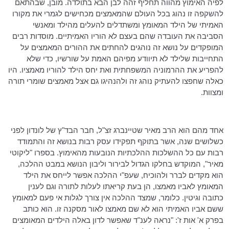
לפיה האימוץ מהווה תחליף זהה לבן הבא בתולדה. מובן, שבהתאם
להשקפה זו נהוג בכל העולם שהמאמצים מכחישים לגמרי את מקורו
האמיתי של הילד המאומץ ומשתדלים להעלים מהילד ומאנשי
הסביבה את העובדה שהם בעצם לא הוריו האמיתיים. מוסדות רבים
המופקדים על נושא זה נוהגים להחתים את ההורים המאמצים על
התחייבות שלילד לא תיוודע מפיהם האמת על שורשיו, כדי שלא
להפריע את ההרמוניה המשפחתית ואת יחס הילד להוריו מאמציו. היו
כאלה שחפצו להעתיק נוהג זה ולהנהיגו גם אצל מאמצים שומרי תורה
ומצוות.
אחד מהם הוא הרב מאיר שטיינברג זצ"ל, חבר
הבד"ץ
של לונדון לפני
כשלושים שנה, אשר בתוקף תפקידו עסק רבות בנושא זה והתמודד
רבות עם כל ההשלכות ההלכתיות הנובעות מהאימוץ. בספרו "ליקוטי
מאיר", המוקדש בחלקו הגדול לבירור וליבון הנושא במבט ההלכה,
הוא מקדים לברר ולהוכיח, שעפ"י ההלכה אפשר לייחס את הילד
המאומץ לאביו מאמצו, הן בעת קריאתו לעלות לתורה וגם לענין
כתובה וגיטין. כלומר, שמצד ההלכה אין צורך לגלות אי פעם למאומץ
ששם אביו האמיתי הוא לא שם מאמצו לאור מסקנה זו. הוא כותב
בפרק א' אות ז': "נראה לענ"ד שאפשר לדון באלה הילדים המאומצים