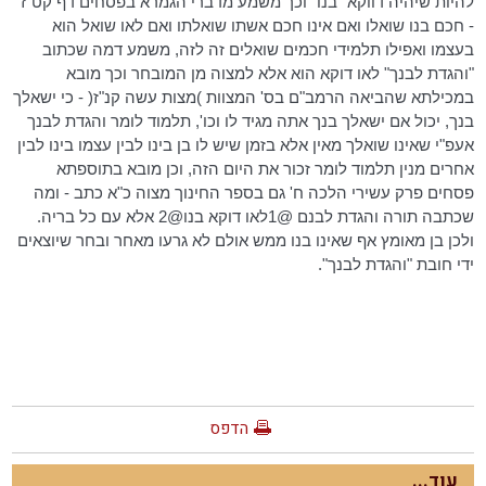
להיות שיהיה דווקא "בנו" וכך משמע מדברי הגמרא בפסחים דף קט"ז
- חכם בנו שואלו ואם אינו חכם אשתו
שואלתו
ואם לאו שואל הוא
בעצמו ואפילו תלמידי חכמים שואלים זה לזה, משמע דמה שכתוב
"והגדת לבנך" לאו דוקא הוא אלא למצוה מן המובחר וכך מובא
במכילתא שהביאה
הרמב"ם
בס' המצוות )מצות עשה קנ"ז( - כי ישאלך
בנך, יכול אם ישאלך בנך אתה מגיד לו
וכו
', תלמוד לומר והגדת לבנך
אעפ"י שאינו שואלך מאין אלא בזמן שיש לו בן בינו לבין עצמו בינו לבין
אחרים מנין תלמוד לומר זכור את היום הזה, וכן מובא בתוספתא
פסחים פרק עשירי הלכה ח' גם בספר החינוך מצוה כ"א כתב - ומה
שכתבה תורה והגדת לבנם @1לאו דוקא
בנו@2
אלא עם כל בריה.
ולכן בן מאומץ אף שאינו בנו ממש אולם לא גרעו מאחר ובחר שיוצאים
ידי חובת "והגדת לבנך".
הדפס
עוד...