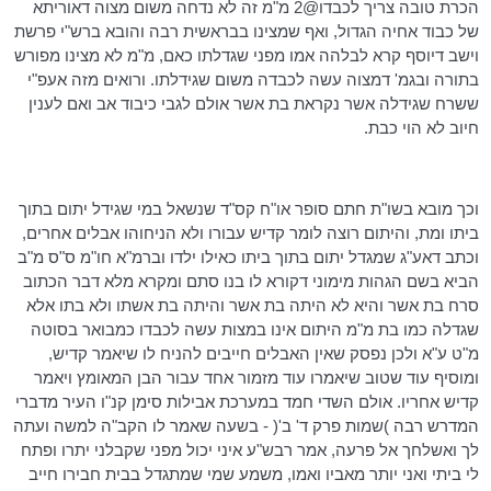
הכרת טובה צריך
לכבדו@2
מ"מ זה לא נדחה משום מצוה דאוריתא
של כבוד אחיה הגדול, ואף שמצינו בבראשית רבה והובא ברש"י פרשת
וישב
דיוסף
קרא לבלהה אמו מפני שגדלתו כאם, מ"מ לא מצינו מפורש
בתורה
ובגמ
'
דמצוה
עשה לכבדה משום שגידלתו. ורואים מזה אעפ"י
ששרח
שגידלה אשר נקראת בת אשר אולם לגבי כיבוד אב ואם לענין
חיוב לא הוי כבת.
וכך מובא בשו"ת חתם סופר
או"ח
קס"ד שנשאל במי שגידל יתום בתוך
ביתו ומת, והיתום רוצה לומר קדיש עבורו ולא הניחוהו אבלים אחרים,
וכתב
דאע"ג
שמגדל יתום בתוך ביתו כאילו ילדו
וברמ"א
חו"מ
ס"ס מ"ב
הביא בשם הגהות מימוני
דקורא
לו בנו סתם ומקרא מלא דבר הכתוב
סרח בת אשר והיא לא היתה בת אשר והיתה בת אשתו ולא בתו אלא
שגדלה כמו בת מ"מ היתום אינו במצות עשה לכבדו כמבואר בסוטה
מ"ט ע"א ולכן נפסק שאין האבלים חייבים להניח לו שיאמר קדיש,
ומוסיף עוד שטוב שיאמרו עוד מזמור אחד עבור הבן המאומץ ויאמר
קדיש אחריו. אולם השדי חמד במערכת
אבילות
סימן קנ"ו העיר מדברי
המדרש רבה )שמות פרק ד' ב'( - בשעה שאמר לו הקב"ה למשה ועתה
לך ואשלחך אל פרעה, אמר רבש"ע איני יכול מפני שקבלני יתרו ופתח
לי ביתי ואני יותר מאביו ואמו, משמע שמי שמתגדל בבית
חבירו
חייב