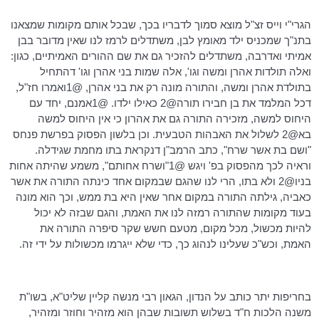
הגרי"י
וייס
זצ"ל מוצא סמוך לדבריו בכך, שבכל אותם מקומות שמצאנו
בתנ"ך שמכניס ילד מאומץ לבן, משתדלים לרמז לנו שאין מדובר בבן
אמיתי ואדרבה, משתדלים להזכיר גם את שם ההורים האמיתיים, כגון:
ואלה תולדות אהרן ומשה וגו', אלה שמות בני אהרן וגו'
דהתחיל
בתולדת אהרן ומשה, והתורה מונה רק את בני אהרן, @1ואמרו חז"ל,
דכל
המלמד את בן
חבירו
תורה@2
כאילו ילדו. @
1אמנם
, יחד עם
היחוס למשה, מזכירה התורה גם את אהרון כי אין היחוס למשה
בא@2
לשלול את האבהות הטבעית. וכן בלשון הפסוק בפרשת
פנחס
"ושם בת אשר
שרח
", כתב
הרמב"ן
דנקראת
בתו מחמת שגידלה.
וראיה לכך מהפסוק
בפ
' ויגש @
1"ושרח
אחותם", משמע שהיתה אחות
בניו@2
ולא בתו, הרי לנו שהגם שבמקום אחד כינתה התורה את אשר
כאביה, גילתה התורה במקום אחר שאין היא בת ממש, וכך הוא מונה
בעוד מקומות שהתורה רמזה לנו את האמת, והגם שבזה לא יכול
להיות מכשול, מכל מקום, מטעם חשש שקר סיפרה התורה את
האמת,
וכש"כ
שעלינו לנהוג כך, כדי שלא ייגרמו
מכשולות
על ידי זה.
בחריפות יתר כותב על הנדון, הגאון רבי מנשה
קליין
שליט"א, בשו"ת
משנה הלכות ח"ד בשלוש תשובות שבהן הוא מזהיר וחוזר ומזהיר,