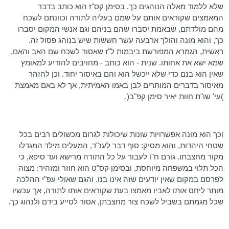
שלא ללמוד מאלה הנוהגים כך. בסימן קס"ז הוא כותב בדבר
המאמצים שקוראים אותם על שמם בעליה לתורה וכוונתם לשכח
מהם מולדתם, שבאמת יסברו שהם בניהם וגם אנשי המקום יסברו
כך, והוא מונה והולך ארבעה עשר חששות שיש בנוהג פסול זה.
ראשית, הגמרא המפורשת ביבמות ל"ז שאסור לשכח שם האב והאם,
שמא ישא את אחותו. שנית - הוא כותב - מחויבים להודיע למאומץ
שאין הוא בנם כדי שלא ייכשל הוא והם באיסור יחוד. וכן להזהר
מאיסור בדברים המותרים לבן באמו האמיתית, אך לא באם מאמצת
)עי' שו"ת חוות יאיר סימן קפ"ב(.
וכך הוא מונה אפשרויות שונות שיכולות לגרום מכשולים רבים בכל
שטחי היהדות, והוא מסיק: סוף דבר לענ"ד, המעלים מילד
המגדלו
מקור מחצבתו. גורם ח"ו לעבור על כל התורה מרישא ועד סיפא, כי
הכל תלוי במשפחה מיוחסת, ובסימן קס"ט הוא חוזר ומזהיר: מצוה
לפרסם במקום שאין יודעים שזה אינו בנו. והגם שאולי עפ"י ההלכה
מותר ליחס אותו לאביו מאמצו בעת שקוראים אותו לתורה, אך עכשיו
שכל מגמתם בשביל לשכח צור מחצבתן, אסור לסייע בידם ולנהוג כך.