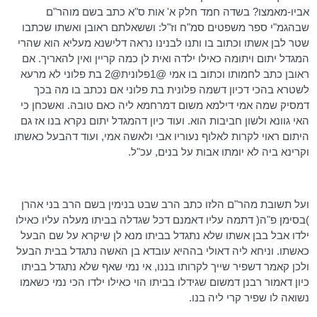
אביו-מאמצו? בשדה חמד חלק א' אות ס"א כתב בשם
מוהר"ם
שבהגמ"י
ספר משפטים
סמ"ח
וז"ל: וששאלתם ראובן ואשתו שכתבו
שטר לבן אשתו וכתוב בו ותנו לבנינו נראה
דלישנא
מעליא
הוא שהרי
המגדל יתום ויתומה כאילו ילדה ואית לן כמה קריין ואין להאריך. אם
ראובן כתב לחמותו וכתוב בו אמי @
1פלונית@2
בת פלוני לא
מרעא
לשטרא
בהכי
דכיון
דשמה
פלונית בת פלוני אם נכתב בו מה בכך
דמסיק
שמה אמי
דילמא
משום
דמרחמא
ליה כאם טובה. ואשכחן כי
האי
גוונא
ולשון חביבות הוא. ועוד כיון
דהמגדל
יתום נקרא בנו אז גם
היתום ראוי לקרות לאלוף נעוריו אבי ולאשה אמי, ועוד
דהבעל
כאשתו
וקרינא
ביה לא יומתו אבות על בנים, עכ"ל.
ועל תשובת
מהר"ם
הלזו כתב הרב שבט בנימין בשם הרב בני אהרן
)בסימן פ"ה(
דתמה
עליו
דאמנם
דכל
שגדלה בביתו מעלה עליו כאילו
ילדו אבל בבן אשתו שלא נתגדל בביתו מנא לן שיקרא על שם הבעל
כאשתו. וניחא ליה
דאולי
בההיא
עובדא
בן האשה נתגדל בבית הבעל
ולכן
קאמר
דשפיר
שייך לקרותו בננו, אי
נמי
שאף שלא נתגדל בביתו
כיון
דאמור
רבנן
דמשום
שגידלו בביתו הוי כאילו ילדו הכי
נמי
כשאמו
נשואה לו שפיר קרי ליה בנו.