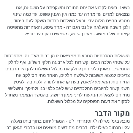
כשאנו באים לקבוע את יחס התורה והשקפתה על מושג זה, אנו
נמצאים למדים עד מהרה עד כמה אין הענין פשוט. עד כמה שינוי
מטבע החיים הלזה עדין ובעל השלכות כבדות משקל לעם היהודי,
ולכן השבח והעלאה על נס הגבורה - מחד גיסא, והאזהרות מתפיסה
קיצונית של המושג - מאידך גיסא, משמשים כאן בערבוביא.
השאלות ההלכתיות הנובעות ממציאות זו הן רבות מאד. והן מתפרסות
על שטחי הלכה רבים וקשורות לכל ארבעה חלקי
השו"ע
, ואף לחלק
החמישי... באופן כללי ניתן לחלק את מכלול השאלות להן היו הרבנים
צריכים למצוא תשובות לשלשה חלקים, האחד מתייחס לקביעת
התייחסות המאומץ למאמץ בעת קריאתו לתורה ולכתובה ולגיטין.
השני קשור לחיובים ההלכתיים שיש לאב כלפי בנו ולהיפך. והשלישי
מתייחס לשאלות הנוגעות לדיני ממון וירושה. בהמשך המאמר נשתדל
לסקור את דעות הפוסקים על מכלול השאלות.
מקור הדבר
מובא
בגמ
' מגילה י"ג וסנהדרין י"ט - המגדל יתום בתוך ביתו מעלה
עליו הכתוב כאילו ילדו. דברים מחודשים מוצאים אנו בדברי הגאון רבי