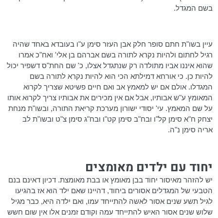
בשם המגדל.
עיין בשו"ת חתם סופר חלק אבן העזר סימן ע"ו
בעובדא
באחד שהיה
רגיל לחתום ולהיות נקרא לתורה בשם אברהם בן אלי' ואח"כ אמרו
שהוא איננו אביו מתולדה רק שנתגדל אצלו, כ' שם
החת"ס
דשפיר
יכול
להיות כן. כי אורחא
דמילתא
הכי הוא להיות נקרא לתורה בשם
המגדלו
. אולם אם יש למאמץ אב ואם חיים
פשיטא
שצריך לקרוא
המאומץ ע"ש אבותיו, אבל אם אין מכירים את אבותיו צריך לקרוא אותו
על שם המאמץ. עי' יסודי ישורון מערכת קריאת התורה, ובשו"ת מנחת
יצחק ח"א סימן קל"ו
ובח"ב
סימן קט"ו
ובח"ג
סימן צ"ט ובשו"ת לב
אריה סימן נ"ה.
יחוד עם ילדים מאומצים
יש להזהר מאיסור יחוד בבן מאומץ או בבת מאומצת.
דכיון
דאינם
בנם
הטבעי של המגדלים אסורים ביחוד, דהיינו שאם ילד הוא אז בהגיעו
לגיל תשע שנים אסור לאשה להתייחד עמו, ואם ילדה היא, כבר מגיל
שלוש שנים אסור האיש להתייחד עמה וקודם זמנים אלו אין שום חשש