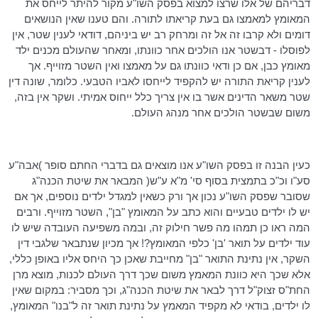
דבריהם של אלו שרצו למצוא בפסק
השו"ע
מקור להיתר לייחס את
המאומץ למאמצו גם בעת קריאתו לתורה. והם טענו שאין הנושאים
דומים ולא קרבו זה אל זה ומרחק רב יש ביניהם,
דודאי
לענין שטר, אין
לפוסלו -
דבשטר
אנו הולכים אחר כוונתו, ומאחר שהעולם מכנים ילד
מאומץ כבן, אם כן ודאי כוונתו גם על מאמצו ואין השטר
מזוייף
. אך
לענין קריאת התורה יש להקפיד לייחסו לאביו הטבעי. כלומר, שונה דין
שטר משאר הדינים אשר בו אין צריך כלל ייחוס אמיתי. ושקר אין בזה,
משום שבשטר הולכים אחר מנהג העולם.
כעין הבנה זו בפסק
השו"ע
אנו מוצאים גם בדברי החתם סופר )
אבה"ע
סע"ו
וכ"כ בתמצית בסוף סי' מ"א ע"ש( המבאר את שיטת
הכנה"ג
שסובר שפסק
השו"ע
נכון אך ורק כשאין למגדל ילדים נוספים, אך אם
יש לו ילדים טבעיים והוא כתב על המאומץ "בן", השטר
מזוייף
. ורבים
המה ראו כן תמהו מה פשר חילוק זה, ובמה משפיעה העובדה שיש לו
עוד ילדים על תואר 'בן' כלפי המאומץ?! אך מכיון שנתבאר שלגבי דין
השקר, אין נתינת התואר "בן" מחייבת שאכן כך היחס אליו באופן כללי,
אלא שכך היא כוונת המאמץ משום שכך דרך העולם לכנות, מוצא מרן
החת"ס
זצוק"ל דרך לבאר את שיטת
הכנה"ג
, וכך מסביר: במקום שאין
לו ילדים, בודאי לא מקפיד המאמץ על נתינת תואר זה ל"בנו" המאומץ,