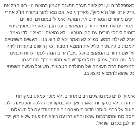
באספקלריה זו, ורק לאור הערך הנשגב הטמון במצוה זו - ראו חז"ל את
גודל ערכו של ה"אימוץ". מאידך גיסא, אם נצא לתור בתורת חז"ל אחרי
דינים מיוחדים המגדירים את המושג "אימוץ" במונחים יסודיים
ומסדירים את יחסי ההורים המאמצים עם הבן המאומץ באופן שיהיו
דומים ליחסי הורים עם הבן הטבעי - לא נמצאם. "כאילו" ילדו נאמר
אבל לא ילדו ממש. כמו"כ לא נאמר "כאילו הוא בנו". מעשים משפטיים
המכוונים להשכיח כליל את המוצא הטבעי, כגון רישום בתעודת לידה
על שם ההורים המאמצים וכל
כיוב"ז
זרים המה לגמרי לרוח חכמינו
ז"ל. שכן רחב, עמוק, גדול ומקודש הוא המושג "בן", הנובע מן
המציאות רבת העצמה של ההולדה הטבעית,
משיוכל
מעשה משפטי
כל שהוא להמציא כיוצא בו.
אימוץ ילדים כמו מושגים רבים אחרים, לא מוכר כמעט במקורות
היהדות. לא במקורות האגדה ואף לא במקורות ההלכה והפסיקה. ולכן
הוטל על רבני ופוסקי הדורות האחרונים להתמודד עם כל השאלות
הסבוכות והמורכבות שצצו והתעוררו עם ריבוי התופעה של אימוץ ילד
זר לבן בכרם ישראל.