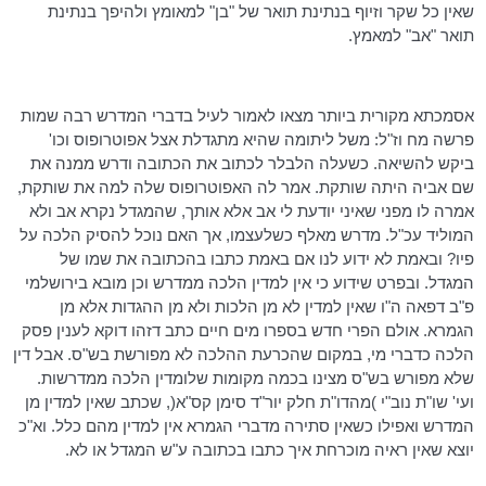
שאין כל שקר וזיוף בנתינת תואר של "בן" למאומץ ולהיפך בנתינת
תואר "אב" למאמץ.
אסמכתא מקורית ביותר מצאו לאמור לעיל בדברי המדרש רבה שמות
פרשה מח וז"ל: משל ליתומה שהיא מתגדלת אצל אפוטרופוס
וכו
'
ביקש להשיאה. כשעלה הלבלר לכתוב את הכתובה ודרש ממנה את
שם אביה היתה שותקת. אמר לה האפוטרופוס שלה למה את שותקת,
אמרה לו מפני שאיני יודעת לי אב אלא אותך, שהמגדל נקרא אב ולא
המוליד עכ"ל. מדרש מאלף כשלעצמו, אך האם נוכל להסיק הלכה על
פיו? ובאמת לא ידוע לנו אם באמת כתבו
בהכתובה
את שמו של
המגדל. ובפרט שידוע כי אין למדין הלכה ממדרש וכן מובא בירושלמי
פ"ב
דפאה
ה"ו
שאין למדין לא מן הלכות ולא מן ההגדות אלא מן
הגמרא. אולם הפרי חדש בספרו מים חיים כתב
דזהו
דוקא לענין פסק
הלכה כדברי מי, במקום שהכרעת ההלכה לא מפורשת בש"ס. אבל דין
שלא מפורש בש"ס מצינו בכמה מקומות
שלומדין
הלכה ממדרשות.
ועי' שו"ת
נוב"י
)
מהדו"ת
חלק
יור"ד
סימן קס"א(, שכתב שאין למדין מן
המדרש ואפילו כשאין סתירה מדברי הגמרא אין למדין מהם כלל. וא"כ
יוצא שאין ראיה מוכרחת איך כתבו בכתובה ע"ש המגדל או לא.