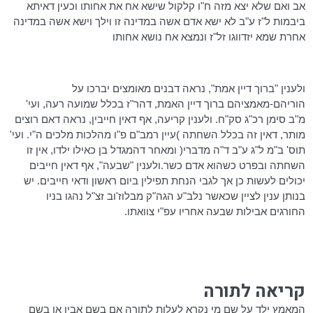
אב ואם שלא יצא מזה ח"ו קלקול שישא אח את אחותו וכעין
דאיתא
ביבמות ל"ז ע"ב לא ישא אדם אשה במדינה זו וילך וישא אשה במדינה
אחרת שמא יזדווגו
זל"ז
ונמצא אח נושא אחותו
ולענין "ברוך דיין אמת", נראה
דבנים
מאומצים יברכו על
הוריהם-מאמציהם ברוך דיין האמת,
דהר"ז
בכלל שמועה רעה, ועי'
מ"ב סימן רכ"ג
סק"ח
. ולענין קריעה, אף
דאין
חייבין
, נראה
דאם
רוצים
מותר,
דאין
זה בכלל השחתה )עיין
רמב"ם
פ"ו מהלכות מלכים
ה"י
. ועי'
תוס
'
ב"מ
ל"ג ע"ב ד"ה מדברי( ומאחר
דהמגדל
בן כאילו ילדו, אין זו
השחתה ובפרט כשהוא אדם כשר.ולענין "שבעה", אף
דאין
חייבים
יכולים לעשות כן אך לגבי הנחת תפילין ביום ראשון ודאי חייבים. יש
בנותן ענין לציין שכאשר נלב"ע
הגה"ק
מבלוז'וב
זצ"ל נהגו בניו
החורגים
אבילות
שבעה אחריו עפ"י צוואתו.
קריאה לתורה
המאמץ ילד על שם מי נקרא לעלות לתורה אם בשם אביו או בשם