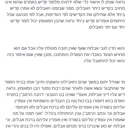
נראה שנתן לו אישור כדי שלא ידחוהו מלומר קדיש באמרם שהוא אינו
מחויב בקדיש כיתר האבלים. מפני שבזמנו האבלים לא אמרו קדיש
ביחד אלא שחילקו את הקדישים לפי העדיפות, אבל לפי מנהגנו שכל
היתומים אומרים קדיש ביחד נראה שהבן המאומץ יכול לומר קדיש
יחד עם יתר האבלים.
והוא הדין לגבי אבלות שאף שאין חובה מוטלת עליו אבל אם הוא
מרגיש הצעד באבדו את
המגדלו
והמחנכו
, מובן שאין שום איסור בזה
והוא יכול להתאבל עליו.
מי שגידל יתום במשך שנים והאכילהו והשקהו וחינך אותו בבית הספר
עד שהתבגר ונשא אשה ולאחר שנים רבות נפטר הבן המאומץ, נראה
דיש עליו דיני
אבילות
, אעפ"י שאינו בנו הטבעי.
דהנה
הרמב"ן
בתורת
האדם בהא
דאמרו
בברכות )
טז
ב( העבדים והשפחות אין
עומדין
עליהם בשורה ואין אומרים עליהם לא ברכת אבלים ולא תנחומי
אבלים
וכו
' וכתב
הרמב"ן
ענין ההתחלה
בזה"ל
: "ואני תמה על מה
שאמרו אין
עומדין
עליהם בשורה ואין
אומרין
עליהם ברכת אבלים, וכי
אבלות יש כאן שיברכו ברוך מנחם אבלים, ואפילו היו לו בנים והרי אין