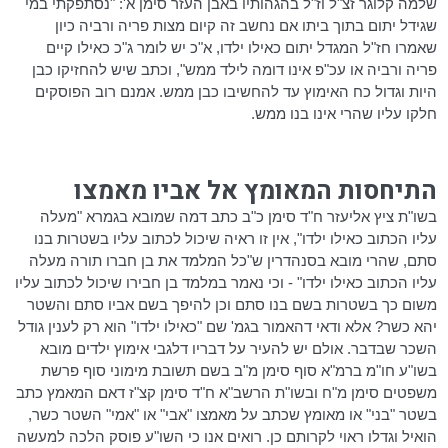
שלמה
קלוגר
זצ"ל וז"ל בהגהותיו באבן העזר סימן א': "
נסתפקתי
במי
שגידל יתום בתוך ביתו אם נחשב זה קיום מצות פריה ורביה כיון
שאמרו חז"ל המגדל יתום כאילו ילדו, א"כ יש לומר ג"כ כאילו קיים
פריה ורביה או עכ"פ אינו דומה לילד ממש", וכתב שיש להחזיקו כבן
היות וגדול כח האימוץ עד להחשיבו כבן ממש. אמנם רוב הפוסקים
חלקו עליו שהרי אינו בנו ממש.
התיחסות המאומץ אל אביו מאמצו
בשו"ת ציץ אליעזר ח"ד סימן כ"ב כתב דמה שמובא בגמרא "מעלה
עליו הכתוב כאילו ילדו", אין זו ראיה שיכול לכתוב עליו בשטרות בנו
סתם, שהרי מובא בסנהדרין ש"כל המלמד את בן חברו תורה מעלה
עליו הכתוב כאילו ילדו" - וכי נאמר במלמד בן
חבירו
שיכול לכתוב עליו
משום כך בשטרות בשם בנו סתם וכן להיפך בשם אביו סתם והשטר
יהא כשר? אלא ודאי
דהאמור
בגמ
' שם "כאילו ילדו" הוא רק לענין גודל
השכר שבדבר. אולם יש להעיר על דבריו
דלגבי
אימוץ ילדים מובא
בשו"ע
חו"מ
ברמ"א סוף סימן מ"ב בשם תשובת מימוני סוף פרשת
משפטים סימן מ"ח ובשו"ת
הרשב"א
ח"ד סימן קצ"ז
דאם
המאמץ כתב
בשטר "בני" או מאומץ שכתב על מאמצו "אבי" או "אמי" השטר כשר,
הואיל וגדלו ראוי לקרותם כן. רואים אנו כי
השו"ע
פוסק הלכה למעשה