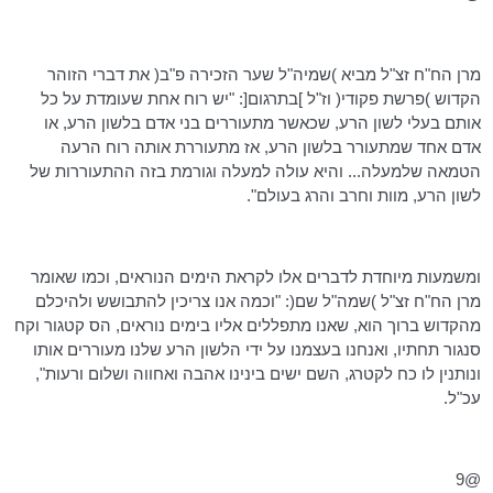
מרן
הח"ח
זצ"ל מביא )
שמיה"ל
שער הזכירה פ"ב( את דברי הזוהר
הקדוש )פרשת פקודי( וז"ל ]בתרגום[: "יש רוח אחת שעומדת על כל
אותם בעלי לשון הרע, שכאשר מתעוררים בני אדם בלשון הרע, או
אדם אחד שמתעורר בלשון הרע, אז מתעוררת אותה רוח הרעה
הטמאה שלמעלה... והיא עולה למעלה וגורמת בזה ההתעוררות של
לשון הרע, מוות וחרב והרג בעולם".
ומשמעות מיוחדת לדברים אלו לקראת הימים הנוראים, וכמו שאומר
מרן
הח"ח
זצ"ל )
שמה"ל
שם(: "וכמה אנו
צריכין
להתבושש ולהיכלם
מהקדוש ברוך הוא, שאנו מתפללים אליו בימים נוראים, הס קטגור וקח
סנגור תחתיו, ואנחנו בעצמנו על ידי הלשון הרע שלנו מעוררים אותו
ונותנין
לו כח לקטרג, השם ישים בינינו אהבה ואחווה ושלום ורעות",
עכ"ל.
@9