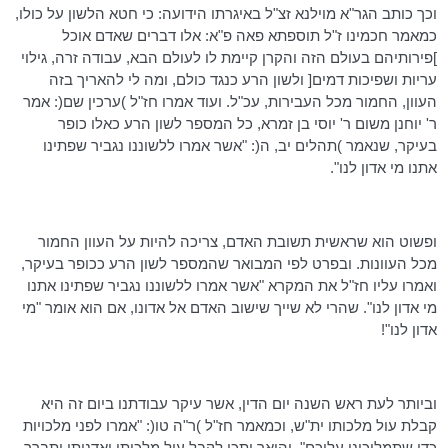
וכך כותב
הגר"א
מוילנא
זצ"ל באיגרתו הידועה: כי חטא הלשון על כולו,
כמאמר חכמינו ז"ל תוספתא פאה פ"א: אלו דברים שאדם אוכל
]פירותיהם בעולם הזה והקרן קיימת לו לעולם הבא, עבודה זרה, גילוי
עריות ושפיכות דמים[ ולשון הרע כנגד כולם, ומה לי להאריך בזה
העוון, החמור מכל העבירות, עכ"ל. ועוד אמרו חז"ל )
ערכין
שם(: אמר
ר' יוחנן משום ר' יוסי בן
זמרא
, כל המספר לשון הרע כאלו כופר
בעיקר, שנאמר )תהלים
יב
, ה(: "אשר אמרו ללשוננו נגביר שפתינו
אתנו מי אדון לנו".
ופשוט הוא שראשית תשובת האדם, צריכה להיות על העוון החמור
מכל העוונות. ובפרט לפי המבואר שהמספר לשון הרע ככופר בעיקר,
ואמרו עליו חז"ל את המקרא "אשר אמרו ללשוננו נגביר שפתינו אתנו
מי אדון לנו". שהרי לא שייך שישוב האדם אל אדונו, אם הוא אומר "מי
אדון לנו"!
וביותר לעת ראש השנה יום הדין, אשר עיקר עבודתנו ביום זה היא
קבלת עול מלכותו
ית"ש
, וכמאמר חז"ל )ר"ה
טו
(: "אמרו לפני מלכויות
כדי שתמליכוני עליכם". והיאך יתכן לקבל עול מלכותו ואדנותו יתברך,