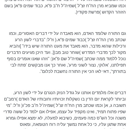
וכמו שמביא מרן
הח"ח
זצ"ל )
שמיה"ל
ח"ב
פ"א, כבוד שמים פ"א( בשם
הזוהר הקדוש )פרשת פקודי(.
גם התורה שלומד האדם, הוא מאבדה על ידי דברים האסורים, וכמו
שכתב מרן
הח"ח
זצ"ל )כבוד שמים פ"א.( וז"ל: "בדברי לשון הרע
ורכילות שהוא מדבר, הוא מאבד את מעט התורה שיש בידו" ]והביא
מקור לכך מדברי המדרש )שוחר טוב
מב
([. ועד היכן מגיעים הדברים
נוכל ללמוד ממה שכתב )
שמיה"ל
שם פ"א(: "וזהו שאנו אומרים בסוף
תפילתנו, 'אלוקי, נצור לשוני מרע', ואחר כך אנו מבקשים 'פתח לבי
בתורתך', דאי לאו הכי אין התורה נחשבת לכלום".
דברים אלו מלמדים אותנו על גודל הנזק הנגרם על ידי לשון הרע,
וביותר לקראת יום הדין בו נשקלות זכויותיו וחובותיו של האדם )
רמב"ם
תשובה ג, א( וכמו שכתב מרן
הח"ח
זצ"ל )
שמיה"ל
ח"ב
פכ"ו
( וז"ל: "מי
שפיו פתוח תמיד, ואינו מקפיד על עצמו, אפילו אם ילמד כל ששה סדרי
משנה וכל הש"ס כמה פעמים, כשיבוא למעלה, לא ימצא אפילו גמרא
אחת שתגן עליו, כי כל אחת נמשך עליה רוח הטומאה, ומאוס