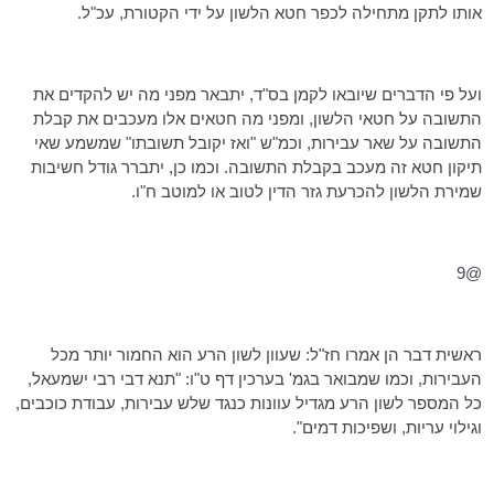
אותו לתקן מתחילה לכפר חטא הלשון על ידי הקטורת, עכ"ל.
ועל פי הדברים שיובאו לקמן בס"ד, יתבאר מפני מה יש להקדים את
התשובה על חטאי הלשון, ומפני מה חטאים אלו מעכבים את קבלת
התשובה על שאר עבירות,
וכמ"ש
"ואז
יקובל
תשובתו" שמשמע שאי
תיקון חטא זה מעכב בקבלת התשובה. וכמו כן, יתברר גודל חשיבות
שמירת הלשון להכרעת גזר הדין לטוב או למוטב ח"ו.
@9
ראשית דבר הן אמרו חז"ל: שעוון לשון הרע הוא החמור יותר מכל
העבירות, וכמו שמבואר
בגמ
'
בערכין
דף ט"ו: "תנא דבי רבי ישמעאל,
כל המספר לשון הרע מגדיל עוונות כנגד שלש עבירות, עבודת כוכבים,
וגילוי עריות, ושפיכות דמים".