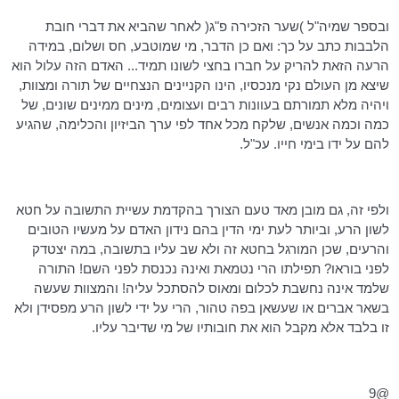
ובספר
שמיה"ל
)שער הזכירה פ"ג( לאחר שהביא את דברי חובת
הלבבות כתב על כך: ואם כן הדבר, מי שמוטבע, חס ושלום, במידה
הרעה הזאת להריק על חברו בחצי לשונו תמיד... האדם הזה עלול הוא
שיצא מן העולם נקי מנכסיו, הינו הקניינים הנצחיים של תורה ומצוות,
ויהיה מלא תמורתם בעוונות רבים ועצומים, מינים ממינים שונים, של
כמה וכמה אנשים, שלקח מכל אחד לפי ערך הביזיון והכלימה, שהגיע
להם על ידו בימי חייו. עכ"ל.
ולפי זה, גם מובן מאד טעם הצורך בהקדמת עשיית התשובה על חטא
לשון הרע, וביותר לעת ימי הדין בהם נידון האדם על מעשיו הטובים
והרעים, שכן המורגל בחטא זה ולא שב עליו בתשובה, במה יצטדק
לפני בוראו? תפילתו הרי נטמאת ואינה נכנסת לפני השם! התורה
שלמד אינה נחשבת לכלום ומאוס להסתכל עליה! והמצוות שעשה
בשאר אברים או
שעשאן
בפה טהור, הרי על ידי לשון הרע מפסידן ולא
זו בלבד אלא מקבל הוא את חובותיו של מי שדיבר עליו.
@9