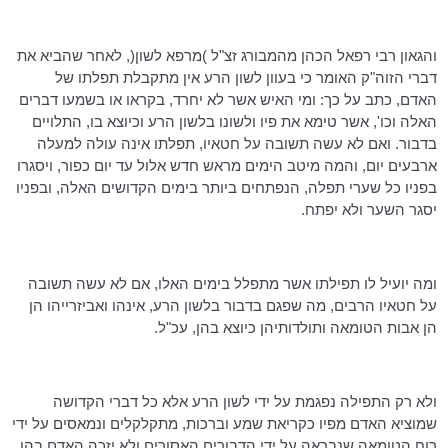
והגאון רבי רפאל הכהן מהמבורג זצ"ל )מרפא לשון(, לאחר שהביא את
דברי
הזוה"ק
האומר כי בעוון לשון הרע אין מתקבלת תפלתו של
האדם, כתב על כך: ומי האיש אשר לא יחרד, בקראו או בשמעו דברים
האלה
וכו
', אשר טימא את פיו ולשונו בלשון הרע וכיוצא בו, התלויים
בדבור. ואם לא עשה תשובה על חטאיו, תפלתו אינה עולה למעלה
ארבעים יום, והמה מיטב הימים מראש חדש אלול עד יום כפור, ויסגרו
בפניו כל שערי תפלה, הנפתחים ביותר בימים הקדושים האלה, ובפניו
יסגר השער ולא יפתח.
ומה יועיל לו תפילתו אשר מתפלל בימים האלו, אם לא עשה תשובה
על חטאיו הרבים, מה שפגם בדבור בלשון הרע,
אינהו
ואביזרייהו
הן
הן
אבות הטומאה ותולדותיהן כיוצא בהן, עכ"ל.
ולא רק התפילה נפגמת על ידי לשון הרע אלא כל דברי הקדושה
שמוציא האדם מפיו כקריאת שמע וברכות, מתקלקלים ונמאסים על ידי
רוח הטומאה שנבראה על ידי הדבורים האסורים ולא יזכה האדם בהן,