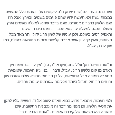
ועוד כתב בעניין זה )שיח יצחק
ח"ב
ליקוטים א(: ובאמת כלל המעשה
במצוות עשה ולא תעשה ידוע שהם פוגמים בשמים ובארץ, אבל ח"ו
פגם הלשון בדברים אסורים, פוגם בדבר שהוא למעלה משמים וארץ...
שעולה הפגם למעלה עד כסא הכבוד... ומתרבים הרשעים
והאפיקורסים בעולם. ולכן עונשו של לשון הרע גדול יותר מאד מכל
העוונות, שאין לך עוון אשר מרבה קליפות וכוחות הטומאה בעולם, כמו
עוון לה"ר, עכ"ל.
וה"אור החיים"
הק
' זצ"ל כתב )ויקרא י"ד, ט'(: "אין לך דבר שמרחיק
האדם מן קונו כלשון הרע", עכ"ל. ודבריו יובנו ע"פ האמור, שטומאת
חטא זה חמורה מכל הטומאות, על כן הריחוק מבורא עולם שגורם עוון
זה הינו הריחוק הגדול ביותר מכל מה שגורמים עוונות אחרים.
ולפי האמור, מתבאר מדוע בבוא האדם לשוב אל ד', ראשית עליו לתקן
את חטאי הלשון, וכן מפני מה דבר זה מעכב את התשובה. שכן
תשובה היא מציאות של קירבת אלוקים - "ואתם הדבקים בד'