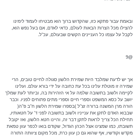
ובאמת עבור
פתקא
כזו, שהקדוש ברוך הוא מבטיחו לעמוד לימינו
להצילו מכל הצרות הבאות לעולם, כדאי לאדם, אם בעל נפש הוא,
לקבל על עצמו כל העניינים הקשים שבעולם, עכ"ל.
@9
אך יש לדעת שמלבד היות שמירת הלשון סגולה לחיים טובים, הרי
שמירה זו מוטלת עלינו בכל עת כחובה על ידי בורא עולם. ועלינו
לקיימה ולשוב בתשובה שלמה על אי הזהירות בה, וביותר לעת שמלך
יושב על כסא המשפט וספרי חיים וספרי מתים פתוחים לפניו. וכבר
הורה מרן המשנה ברורה זצ"ל )בספרו שמירת הלשון
ח"ב
פ"ה(
שבבוא האדם לתקן את ענייניו ולשוב בתשובה לפני ד' על חטאותיו,
תחילת הכל צריך לראות לתקן דבר זה, והיינו חטא הלשון, ואז
יקובל
תשובתו, כמו שמצינו אצל הכהן הגדול, שקודם בואו לכפר עוון טמאת
מקדש וקודשיו, אף שהוא גם כן עוון כרת, מכל מקום ציוותה התורה