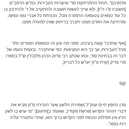
אלוקיכם", תחת ההתרחקות מד' שיוצרות העבירות,
כמ"ש
הרמב"ם
]תשובה פ"ו
ה"ז
[, ולא שייך לעשות תשובה ולהתקרב אל ד' ולהידבק בו
כל עוד טמאים בטומאה החמורה מכל, הכורתת כל אברי גופו ונפשו,
ומרחיקה את האדם ממנו יתברך בריחוק שאין למעלה ממנו.
]ואף שהדבר קשה בעינינו, מפני מה עוון זה וטומאתו חמורים יותר
מכל העבירות, אך כך היא המציאות, כפי שהתברר. ובאמת טעמו של
דבר זה בבחינת סוד, וכמו שכתב רבי צדוק הכהן מלובלין זצ"ל בספרו
פרי צדיק )קרח ט"ז(
יעו"ש
כל דבריו[.
@9
מרן החפץ חיים זצוק"ל )שמירת הלשון שער הזכירה פ"ז( מביא את
דברי הזוהר הקדוש )פרשת פקודי(, שאומר ב]תרגום[: "מי שיש בו לשון
הרע אין תפילתו נכנסת לפני הקדוש ברוך הוא, שהרי נתעורר עליה
רוח טמא".