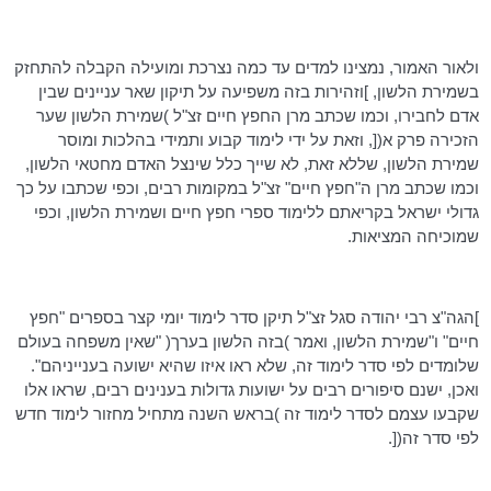
ולאור האמור, נמצינו למדים עד כמה נצרכת ומועילה הקבלה להתחזק
בשמירת הלשון, ]וזהירות בזה משפיעה על תיקון שאר עניינים שבין
אדם
לחבירו
, וכמו שכתב מרן החפץ חיים זצ"ל )שמירת הלשון שער
הזכירה פרק א([, וזאת על ידי לימוד קבוע ותמידי בהלכות ומוסר
שמירת הלשון, שללא זאת, לא שייך כלל שינצל האדם מחטאי הלשון,
וכמו שכתב מרן ה"חפץ חיים" זצ"ל במקומות רבים, וכפי שכתבו על כך
גדולי ישראל בקריאתם ללימוד ספרי חפץ חיים ושמירת הלשון, וכפי
שמוכיחה המציאות.
]
הגה"צ
רבי יהודה סגל זצ"ל תיקן סדר לימוד יומי קצר בספרים "חפץ
חיים" ו"שמירת הלשון, ואמר )בזה הלשון בערך( "שאין משפחה בעולם
שלומדים לפי סדר לימוד זה, שלא ראו איזו שהיא ישועה בענייניהם".
ואכן, ישנם סיפורים רבים על ישועות גדולות בענינים רבים, שראו אלו
שקבעו עצמם לסדר לימוד זה )בראש השנה מתחיל מחזור לימוד חדש
לפי סדר זה([.