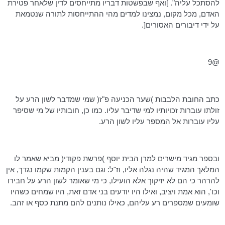
להסתכל עליה". ]ואף שבפשטות דבריו מתייחסים לדין שלאחר פטירת
האדם, מכל מקום, נמצינו למדים מהי ההתייחסות לתורה שנטמאת
על ידי דיבורים האסורים[.
@9
כתב
החובת
הלבבות )שער הכניעה פ"ז( שמי שמדבר לשון הרע על
זולתו עוברות זכויותיו למי שדיבר עליו. כמו כן, חובותיו של מי שסיפר
עליו עוברות אל המספר עליו לשון הרע.
ובספר מגיד מישרים
למרן
הבית יוסף )פרשת פקודי( מביא שאמר לו
המלאך המגיד שהיה נגלה אליו, וז"ל: וגם בענין הקמות שקמו נגדך, אין
להרהר כי הם לא
יזיקוך
אלא הועילו, כי מי שאומר לשון הרע על
חבירו
וכו
', הוא אמת ויציב, ואילו היו יודעים בני אדם זאת, היו שמחים כשהיו
שומעים שמספרים רע עליהם, כאילו נותנים להם מתנת כסף או זהב.