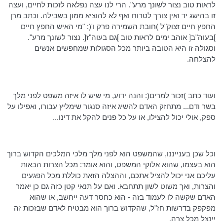
לראות טוב נצור לשונך מרע". הרי לנו עצה נפלאה לזכות לחיים, ועצה
זו בהישג יד ואין צורך לטרוח ואף לא להוציא ממון בשבילה. וכתב מרן
החפץ חיים זצוק"ל )חובת השמירה פרק ו'(: "מי האיש החפץ חיים
]בעוה"ב[ אוהב ימים לראות טוב ]גם בעוה"ז[. נצור לשונך מרע".
וסגולה זו היא הטובה ביותר מכל הסגולות שמחפשים אנשים
להצלחה.
ועוד כתב )זכור למרים(: והנה ידוע, מי שיש לו איזה משפט לפני מלך
בשר ודם... מתחזק האדם להשיג איזה סנגור שימליץ עבורו, ואפילו על
ספק, אולי יכול להצילו, או על כל פנים להקל את דינו...
וכל שכן בענייננו, שהמשפט הוא לפני מלך מלכי המלכים הקדוש ברוך
הוא בעצמו, שהוא אלוקי המשפט, והוא אומר: מכל הצרות הבאות
עליכם אני יכול להציל אתכם, וההצלה הזאת כוללת מכל הפגעים
והצרות, ואך משוט לשון תתחבא. ואם על תנאי קטן כזה גם כן יאמר
האדם שקשה לו לעמוד בזה - הוא כחסר דעה ייחשב, או שהוא
מפקפק בדרשות חז"ל, שהקדוש ברוך הוא מבטיח לאדם שבזכות זה
יינצל מכל צרה.