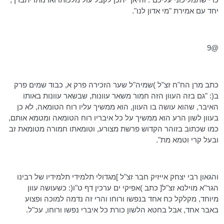
יחד עם אמירת "מי אדון לנו".
@9
כתב מרן
הח"ח
זצ"ל )
שמיה"ל
שער הזכירה פרק א, כבוד שמים פרק
ב(: "גם בזה העוון הזה חמור משאר עוונות, שבשאר עוונות באותו
האיבר, שהוא עושה בו העוון, הוא ממשיך עליו רוח הטומאה, לא כן
בעוון לשון הרע הוא ממשיך על כל איבריו רוח הטומאה ומטמא אותם,
כמו שכתוב בזוהר הקדוש פרשת מצורע, וטומאתו חמורה מטומאת זב
ובעל קרי וטמא מת".
והגאון רבי יצחק
אייזיק
חבר זצ"ל ]מגדולי תלמידי תלמידיו של
רבינו
הגר"א
מוילנא
זצ"ל[ כתב )אפיקי ים
ערכין
דף ט"ו(: כשעושה עוון
מיוחד, מקלקל כח אחד בנפשו ורוחו והרי זה נדמה למוכה ופצוע
באבר אחד, אבל בחטא הלשון כורת כל איברי נפשו ורוחו, עכ"ל.