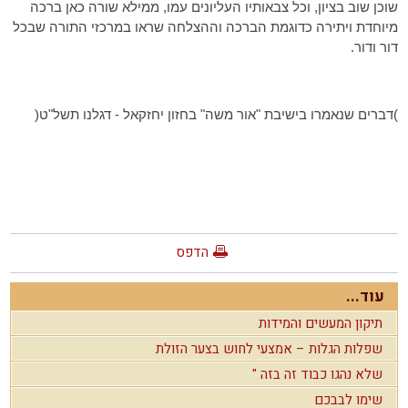
שוכן שוב בציון, וכל צבאותיו העליונים עמו, ממילא שורה כאן ברכה
מיוחדת ויתירה כדוגמת הברכה וההצלחה שראו במרכזי התורה שבכל
דור ודור.
)דברים שנאמרו בישיבת "אור משה" בחזון יחזקאל - דגלנו תשל"ט(
הדפס
עוד...
תיקון המעשים והמידות
שפלות הגלות – אמצעי לחוש בצער הזולת
שלא נהגו כבוד זה בזה "
שימו לבבכם