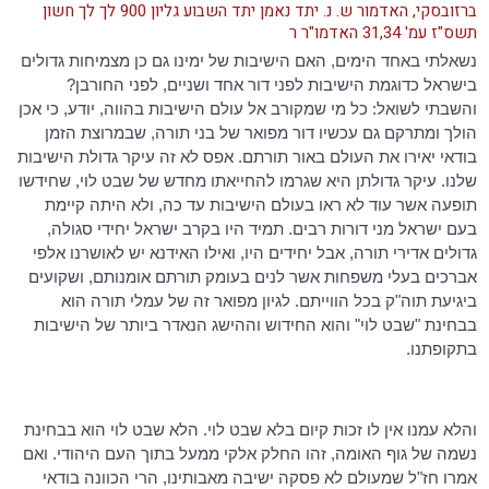
ברזובסקי, האדמור ש. נ. יתד נאמן יתד השבוע גליון 900 לך לך חשון
תשס"ז עמ' 31,34 האדמו"ר ר
נשאלתי באחד הימים, האם הישיבות של ימינו גם כן מצמיחות גדולים
בישראל כדוגמת הישיבות לפני דור אחד ושניים, לפני החורבן?
והשבתי לשואל: כל מי שמקורב אל עולם הישיבות בהווה, יודע, כי אכן
הולך ומתרקם גם עכשיו דור מפואר של בני תורה, שבמרוצת הזמן
בודאי יאירו את העולם באור תורתם. אפס לא זה עיקר גדולת הישיבות
שלנו. עיקר גדולתן היא שגרמו להחייאתו מחדש של שבט לוי, שחידשו
תופעה אשר עוד לא ראו בעולם הישיבות עד כה, ולא היתה קיימת
בעם ישראל מני דורות רבים. תמיד היו בקרב ישראל יחידי סגולה,
גדולים אדירי תורה, אבל יחידים היו, ואילו
האידנא
יש לאושרנו אלפי
אברכים בעלי משפחות אשר לנים בעומק תורתם אומנותם, ושקועים
ביגיעת תוה"ק בכל הווייתם. לגיון מפואר זה של עמלי תורה הוא
בבחינת "שבט לוי" והוא החידוש וההישג הנאדר ביותר של הישיבות
בתקופתנו.
והלא עמנו אין לו זכות קיום בלא שבט לוי. הלא שבט לוי הוא בבחינת
נשמה של גוף האומה, זהו החלק אלקי ממעל בתוך העם היהודי. ואם
אמרו חז"ל שמעולם לא פסקה ישיבה מאבותינו, הרי הכוונה בודאי