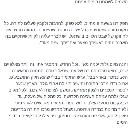
השמים לשמחנו כימות עניתנו.
תפקידנו בשעה זו מחייב, ללא ספק, להרבות ולקבץ פעלים לתורה. כל
מקום תורה שמוסיפים, כל ישיבה חדשה שמייסדים, מהווה מבצר עוז
לחיזוקו של שבט הלויים בישראל, ויש לברך עליה ולקוות שיתקיים בה
מאה"כ
"והיה ראשיתך מצער ואחריתך ישגה מאד".
והנה מיום גלות
יכניה
מא"י, וכל החרש והמסגר אתו, זה יותר מאלפיים
שנה, נמצא מרכז התורה של עם ישראל בגולה. התחנה הראשונה
היא, כנזכר, בארץ בבל, ערש התלמוד בבלי שהוא חלק התושבע"פ.
אח"כ נדדו מרכז התורה והישיבות גולה אחרי גולה, מארץ שנער
לספרד למצרים ולצפון אמריקה, ומשם לצרפת ולאשכנז. ולכל מקום
שגלו גלתה עמהם השכינה הקדושה וכל פמליה של מעלה, עד
שבעקבות מסעי הצלב וגירוש ספרד הגיעו המגורשים לארץ פולין
ולעוד מדינות במזרח אירופה, ונשתל מחדש מרכז התורה במדינות
פולין, ליטא,
גאליציה
והונגריה ובנותיהן, כידוע לכל הבקיאים בדברי
הימים.