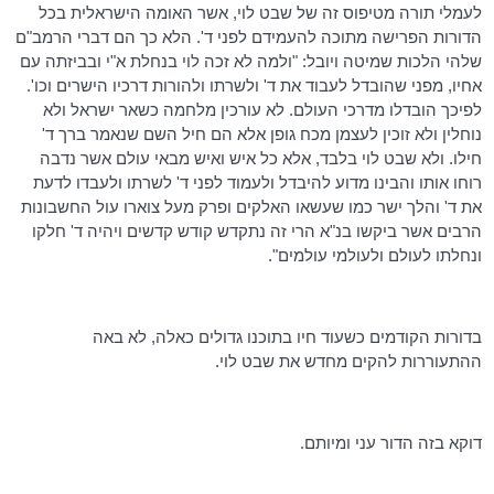
לעמלי תורה מטיפוס זה של שבט לוי, אשר האומה הישראלית בכל
הדורות הפרישה מתוכה להעמידם לפני ד'. הלא כך הם דברי
הרמב"ם
שלהי הלכות שמיטה ויובל: "ולמה לא זכה לוי בנחלת א"י ובביזתה עם
אחיו, מפני שהובדל לעבוד את ד' ולשרתו ולהורות דרכיו הישרים
וכו
'.
לפיכך הובדלו מדרכי העולם. לא
עורכין
מלחמה כשאר ישראל ולא
נוחלין
ולא
זוכין
לעצמן מכח גופן אלא הם חיל השם שנאמר ברך ד'
חילו. ולא שבט לוי בלבד, אלא כל איש ואיש מבאי עולם אשר נדבה
רוחו אותו והבינו מדוע להיבדל ולעמוד לפני ד' לשרתו ולעבדו לדעת
את ד' והלך ישר כמו
שעשאו
האלקים ופרק מעל צוארו עול החשבונות
הרבים אשר ביקשו בנ"א הרי זה נתקדש קודש קדשים ויהיה ד' חלקו
ונחלתו לעולם ולעולמי עולמים".
בדורות הקודמים כשעוד חיו בתוכנו גדולים כאלה, לא באה
ההתעוררות להקים מחדש את שבט לוי.
דוקא בזה הדור עני ומיותם.