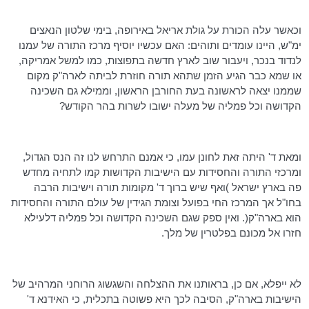
וכאשר עלה הכורת על גולת אריאל באירופה, בימי שלטון הנאצים
ימ"ש, היינו עומדים ותוהים: האם עכשיו יוסיף מרכז התורה של עמנו
לנדוד בנכר, ויעבור שוב לארץ חדשה בתפוצות, כמו למשל אמריקה,
או שמא כבר הגיע הזמן שתהא תורה חוזרת לביתה לארה"ק מקום
שממנו יצאה לראשונה בעת החורבן הראשון, וממילא גם השכינה
הקדושה וכל פמליה של מעלה ישובו לשרות בהר הקודש?
ומאת ד' היתה זאת לחונן עמו, כי אמנם התרחש לנו זה הנס הגדול,
ומרכזי התורה והחסידות עם הישיבות הקדושות קמו לתחיה מחדש
פה בארץ ישראל )ואף שיש ברוך ד' מקומות תורה וישיבות הרבה
בחו"ל אך המרכז החי בפועל וצומת
הגידין
של עולם התורה והחסידות
הוא בארה"ק(. ואין ספק שגם השכינה הקדושה וכל פמליה
דלעילא
חזרו אל מכונם בפלטרין של מלך.
לא ייפלא, אם כן, בראותנו את ההצלחה והשגשוג הרוחני המרהיב של
הישיבות בארה"ק, הסיבה לכך היא פשוטה בתכלית, כי
האידנא
ד'