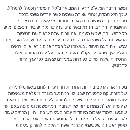
ופשר הדבר הוא ע"פ הרעיון המבואר
ב"קל"ח
פתחי חכמה"
לרמח"ל
,
שכך היא המדה, אחרי עצירת גשמים קשה יורדים גשמי ברכה
מרובים. כך בגשמיות וככה גם ברוחניות. אי לזאת בדורנו אחרי
ההשמדה והחורבן הנורא באירופה, שנהרגו
עקה"ש
בידי הנאצים ימ"ש
כל קדוש ויקר, שליש מעמנו, אנו זוכים עתה לראות את הטיפות
הראשונות של גשמי הברכה. וככה מבעד לחושך ענן וערפל העוטפים
עכשיו את העם היהודי, בעיצומו של הסתר פנים נורא ואיום, רואים
בעליל איך שהאציל הקב"ה מעט מן האור על עולם התורה ועולם
החסידות שיהיו עולים כפורחת בממדים שאינם לפי ערך הדור
לחלוטין.
מכח הארה זו קם ביהדות החרדית דור דעה הלוחם בגאון מלחמתה
של תורה, קם לתפארה שבט לוי המתנער בצורה מופלאה משאיפות
עוה"ז חומריות ומתמכר
בשלימות
לתורה ולעבודת השם. ואף גם זאת
שהערה השי"ת ממרום רוח של תשובה, המתפשטת ומוסיפה בעם, עד
שהגענו ליסוד ישיבות מיוחדות עבור בעלי תשובה - חזיון מרהיב שעוד
לא ידע עם ישראל כדוגמתו, בכל התופעות האלה יש לראות טיפין
טיפין
ראשונים של גשמי הברכה שעתיד הקב"ה להוריק עלינו מן