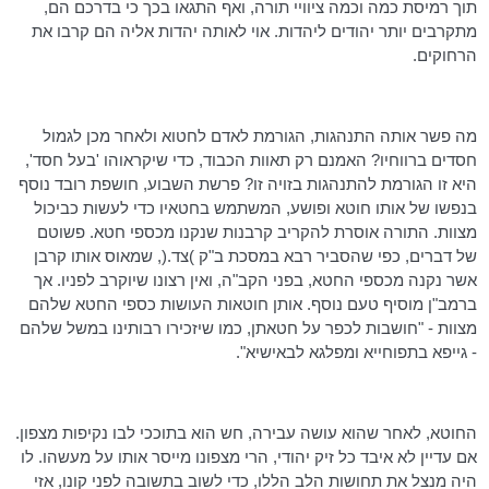
תוך רמיסת כמה וכמה ציוויי תורה, ואף התגאו בכך כי בדרכם הם,
מתקרבים יותר יהודים ליהדות. אוי לאותה יהדות אליה הם קרבו את
הרחוקים.
מה פשר אותה התנהגות, הגורמת לאדם לחטוא ולאחר מכן לגמול
חסדים ברווחיו? האמנם רק תאוות הכבוד, כדי שיקראוהו 'בעל חסד',
היא זו הגורמת להתנהגות בזויה זו? פרשת השבוע, חושפת רובד נוסף
בנפשו של אותו חוטא ופושע, המשתמש בחטאיו כדי לעשות כביכול
מצוות. התורה אוסרת להקריב קרבנות שנקנו מכספי חטא. פשוטם
של דברים, כפי שהסביר רבא במסכת ב"ק )צד.(, שמאוס אותו קרבן
אשר נקנה מכספי החטא, בפני הקב"ה, ואין רצונו שיוקרב לפניו. אך
ברמב"ן מוסיף טעם נוסף. אותן חוטאות העושות כספי החטא שלהם
מצוות - "חושבות לכפר על חטאתן, כמו שיזכירו רבותינו במשל שלהם
- גייפא בתפוחייא ומפלגא לבאישיא".
החוטא, לאחר שהוא עושה עבירה, חש הוא בתוככי לבו נקיפות מצפון.
אם עדיין לא איבד כל זיק יהודי, הרי מצפונו מייסר אותו על מעשהו. לו
היה מנצל את תחושות הלב הללו, כדי לשוב בתשובה לפני קונו, אזי