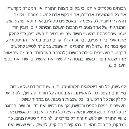
רבותינו מלמדים אותנו, כי בקיום מצוות התורה, אין המטרה מקדשת
את כל האמצעים. אדרבה, אם מבקש אדם להשיג מטרה - ולו גם
תהיה זו חיובית לכשעצמה - באמצעים פסולים, אזי חוטא ופושע הוא.
התנהגותו של אחד מגיבורי תרבות העולם המיתולוגיים, רובין הוד
שמו, שהתפרסם במעשי השוד שביצע בטירות העשירים, כדי לחלק
את השלל בין העניים, כבר זכתה לחיקויים רבים במהלך ההיסטוריה,
ואף במדינת ישראל היו התארגנויות שונות, במטרה לסייע לחלשים
דרך שוד העשירים וגזילת רכושם. )למרבה האבסורד, היה גם שר אוצר
אחד שנהג הפוך, כאשר במטרה להעשיר את העשירים, שדד את כספי
העניים...(
למעשה, כל האידיאולוגיה הקומוניסטית, זו שנהרות דם של עשרות
מיליונים נשפכו כדי להגשימה, התבססה על תורת 'השוויון', ולפיה יש
לחלק את כל הרכוש בין כל שכבות הציבור, גם במחיר עושק
העשירים, גזילת כספם ורכושם, אף אם רכשו זאת בדין וביושר. הנהגה
זו, כל כולה חטא ופשע וראויה היא לכל גינוי. כי אכן כדי להגשים את
ציוויי התורה, יש לעשות זאת רק בדרכיה, ולא מתוך סטייה מהם. כך
בצדקה, כך בכל המצוות, כמו קירוב רחוקים, למשל, שיש שעשו זאת