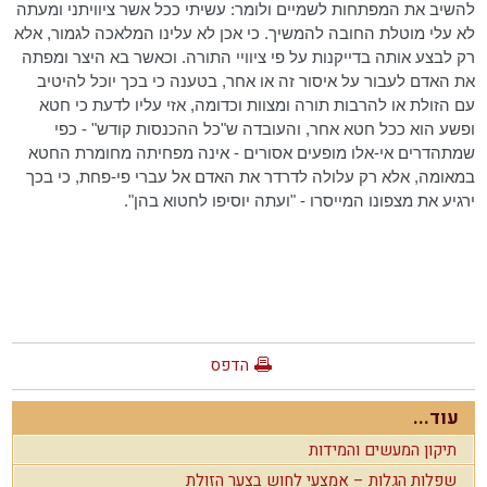
להשיב את המפתחות לשמיים ולומר: עשיתי ככל אשר ציוויתני ומעתה
לא עלי מוטלת החובה להמשיך. כי אכן לא עלינו המלאכה לגמור, אלא
רק לבצע אותה בדייקנות על פי ציוויי התורה. וכאשר בא היצר ומפתה
את האדם לעבור על איסור זה או אחר, בטענה כי בכך יוכל להיטיב
עם הזולת או להרבות תורה ומצוות וכדומה, אזי עליו לדעת כי חטא
ופשע הוא ככל חטא אחר, והעובדה ש"כל ההכנסות קודש" - כפי
שמתהדרים אי-אלו מופעים אסורים - אינה מפחיתה מחומרת החטא
במאומה, אלא רק עלולה לדרדר את האדם אל עברי פי-פחת, כי בכך
ירגיע את מצפונו המייסרו - "ועתה יוסיפו לחטוא בהן".
הדפס
עוד...
תיקון המעשים והמידות
שפלות הגלות – אמצעי לחוש בצער הזולת