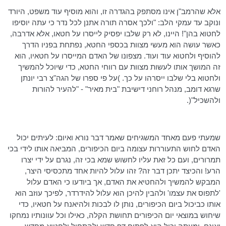
אלא שהרמב"ן אינו מסתפק בהגדרה זו, והוא מוסיף עוד משפט, היורד
ונוקב עד עמקי הלב: "ולכך אסרה תורה אתנן לכל נדר כי עתה יוסיפו
לחטוא בהן"! היינו, לא רק שלבו יפסיק לייסרו על חטאו, אלא אדרבה,
כאשר עושה הוא מעשי מצוות בכספי החטא, נפתחת בפניו הדרך
להוסיף ולחטוא עוד ועוד. מצפונו של האדם המייסרו על חטאיו, הוא
זה המושך אותו לעשות מצוות עם רווחי החטא, כדי שיוכל להמשיך
ולחטוא בלי שלבו ייסרהו על כך. )על פי ספרו של הגה"צ רבי יונתן
שרגא דומב, מנהל רוחני דישיבת "בית מאיר" - "להעיר להורות
ולהשכיל"(.
שמעתי פעם מאחד המשגיחים שאמר דבר נורא ואיום: לעיתים יכול
האדם לחוש התעוררות עצומה ביום הכיפורים, המביאה אותו לידי בכי
תמרורים, ועם כל זאת עליו לחשוש שמא בכי זה, נגרם על ידי יצרו
הרע! והכיצד יתכן דבר זה? זהו עלול להיות אחד מתכסיסי היצר,
המבקש להמשיך ולהחטיא את האדם, אך ביודעו כי האדם עלול
'לתפוס את עצמו' ולהבין להיכן הוא עלול להידרדר, לפיכך עוזב הוא
אותו כביכול ביום הכיפורים, נותן לו לבכות ולהיאנח על חטאיו, כדי
שיחוש במוצאי יום הכיפורים תחושת הקלה, כאילו וכל עוונותיו נמחקו