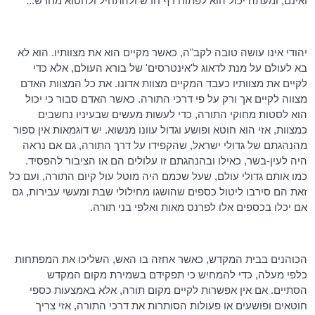
ואינם, ומעתה יכול הוא לפתוח דף חדש ולהתחיל ולחטוא מחדש...
יהודי אינו עושה טובה לקב"ה, כאשר מקיים הוא את מצוותיו. הוא לא
בא לעולם על מנת לדאוג ל'אינטרסים' של בורא העולם, אלא כדי
לקיים את מצוותיו כעבד המקיים מצוות אדונו. את כל המצוות האדם
מצווה לקיים אך ורק על פי דרכי התורה. כאשר האדם סבור כי יכול
הוא לסטות מחוקי התורה, כדי לעשות מעשים שבעיניו נחשבים
כמצוות, אזי הוא חוטא ופושע וגדול עוונו מנשוא. יש דוגמאות אין ספור
מהנהגתם של גדולי ישראל, שהקפידו על דרך התורה, גם אם נראה
היה לעין-בשר, כאילו ובהנהגתם זו עלולים הם או הציבור להפסיד.
כמו אותם גדולי עולם, שעל שכמם היה מוטל עול קיום התורה, ועם כל
זאת הם סירבו ליטול כספים שהושגו מחילולי שבת ומעשי עבירות, גם
אם יכלו בכספים אלו לפרנס מאות ואלפי בני תורה.
הכוהנים בבית המקדש, כאשר אחזה בו האש, השליכו את המפתחות
כלפי מעלה, כדי להמחיש כי תפקידם בשמירת מקום המקדש
הסתיים. אם אין אפשרות לקיים מקום תורה, אלא באמצעות כספי
חוטאים ופושעים או פעולות הסותרות את דרכי התורה, אזי צריך