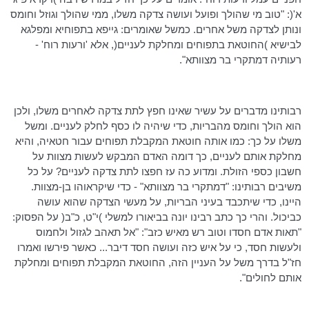
א'(: "טוב מי שהולך ופועל ועושה צדקה משלו, ממי שהולך וגוזל וחומס
ונותן לצדקה משל אחרים. כמשל שאומרים: גייפא בתפוחיא ומפלגא
לבישיא )החוטאת בתפוחים ומחלקת לעניים(, אלא 'ורעות רוח' -
רעותיה דמתקרי בר מצוותא".
רבותינו מדברים על עשיר שאינו חפץ לתת צדקה לאחרים משלו, ולכן
הוא הולך וחומס מהבריות, כדי שיהיה לו כסף לחלק לעניים. ומשל
משלו על כך: כמו אותה חוטאת המקבלת תפוחים עבור חטאיה, והיא
מחלקת אותם לעניים, כך דומה האדם המבקש לעשות מצוות על
חשבון כספי הזולת. ומדוע כה עז חפצו לתת צדקה לעניים? על כל
משיבים רבותינו: "דמתקרי בר מצוותא" - כדי שיקראוהו בן-מצוות.
היינו, כדי שיתכבד בעיני הבריות, על מעשי הצדקה שהוא עושה
כביכול. והרי כך כתב רבינו יונה בביאורו למשלי )י"ט, כ"ב( על הפסוק:
"תאות אדם חסדו וטוב רש מאיש כזב": "אל תאהב לגזול ולחמוס
ולעשות חסד, כי על איש כזה ועושה חסד דיבר... כאשר פירשו ואמרו
חז"ל בדרך משל על העניין הזה, החוטאת המקבלת תפוחים ומחלקת
אותם לחולים".