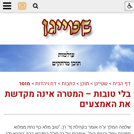
דף הבית
>
שטייגן
>
תוכן
>
כתבות
>
דת ויהדות
>
מוסר
בלי טובות – המטרה אינה מקדשת
את האמצעים
שלמה המלך ע"ה אומר בקהלת )ד' ו'(: "טוב מלא כף נחת ממלוא
חפניים עמל ורעות רוח". אומרים על כך חז"ל במדרש רבה )ויקרא פ"ג