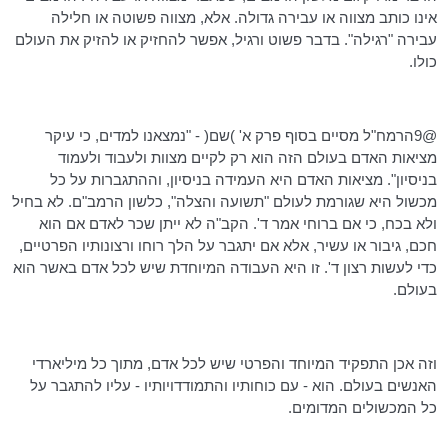
אינו כותב מצווה או עבירה גדולה. אלא, מצווה פשוטה או חלילה
עבירה "רגילה". בדבר פשוט ורגיל, אפשר להחזיק או להזיק את העולם
כולו.
@
9הרמח"ל
מסיים בסוף פרק א' )שם( - "נמצאנו למדים, כי עיקר
מציאות האדם בעולם הזה הוא רק לקיים מצוות ולעבוד ולעמוד
בניסיון". מציאות האדם היא העמידה בניסיון, וההתגברות על כל
מכשול היא שגורמת לעולם "תשועה והצלה", כלשון
הרמב"ם
. לא בחיל
ולא בכח, כי אם ברוחי אמר ד'. הקב"ה לא ייתן שכר לאדם אם הוא
חכם, גיבור או עשיר, אלא אם יתגבר על הלך רוחו ורצונותיו הפרטיים,
כדי לעשות רצון ד'. זו היא העבודה המיוחדת שיש לכל אדם באשר הוא
בעולם.
וזה אכן התפקיד המיוחד והפרטי שיש לכל אדם, מתוך כל מיליארדי
האנשים בעולם. הוא - עם כוחותיו והתמודדויותיו - עליו להתגבר על
כל המכשולים המדומים.