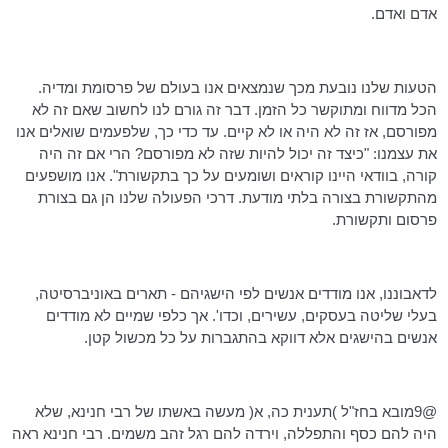
אדם ואדם.
הטעות שלנו נובעת מכך שנמצאים אנו בעולם של פרסומת ומדיה.
הכל מדווח ומתוקשר כל הזמן. דבר זה גורם לנו לחשוב שאם זה לא
מפורסם, אז זה לא היה או לא קיים. עד כדי כך, שלפעמים שואלים אנו
את עצמנו: "כיצד זה יכול להיות שזה לא מפורסם? הרי אם זה היה
קורה, בוודאי היינו קוראים ושומעים על כך בתקשורת". אנו מושפעים
מהתקשורת בצורה בלתי מודעת. דרכי הפעולה שלנו הן גם בצורת
פרסום ותקשורת.
לדאבוננו, אנו מודדים אנשים לפי הישגיהם - תארים באוניברסיטה,
בעלי שליטה בעסקים, עשירים, וכדו'. אך כלפי שמיים לא מודדים
אנשים בהישגים אלא דווקא בהתגברות על כל מכשול קטן.
@9מובא בחז"ל )תענית כה, א( מעשה באשתו של רבי
חנינא
, שלא
היה להם כסף והתפללה, וירדה להם רגל זהב משמים. רבי
חנינא
ראה