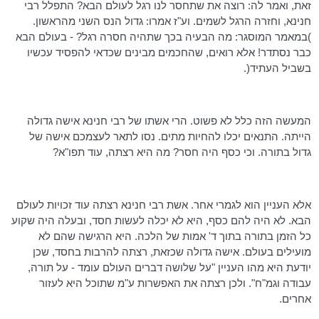
זאת, ואמר לה: רוצה את שתחסר לנו רגל לעולם הבא? התפלל רבי
חנינא
, וחזרה הרגל לשמים. וע"ז אמרו: גדול הנס השני מהראשון.
)במאמר המוסגר: מה הבעיה בכך שתהיה חסרה רגל? - בעולם הבא
כבר נסתדר! אלא רואים, שהחכמים מבינים שכדאי להפסיד עכשיו
בשביל העתיד(.
המעשה הזה כלל לא פשוט. הרי אשתו של רבי
חנינא
אישה גדולה
הייתה. התנאים יכלו להחיות מתים. נסו לתאר לעצמכם אישה של
גדול בתורה. וכי כסף היה חסר? מה היא רצתה, עוד תפו"א?
אלא העניין הוא לגמרי אחר. אשת רבי
חנינא
רצתה עוד זכויות לעולם
הבא. לא היה להם כסף, היא לא יכלה לעשות חסד, ובעלה היה שקוע
כל הזמן בתורה בתוך ד' אמות של הלכה. היא הרגישה שהם לא
מועילים בעולם. אישה גדולה שכזאת, רצתה להרבות בחסד, שכן
יודעת היא מהו העניין "על שלושה דברים העולם עומד - על תורה,
עבודה וגמ"ח". ולכן רצתה את האפשרות ע"מ שתוכל היא לעזור
אחרים.