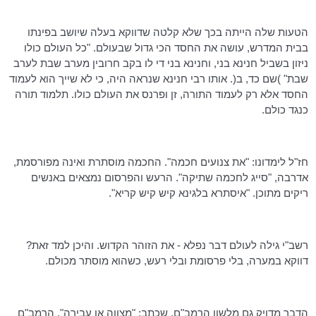
הטעות שלה הייתה בכך שלא קלטה שדווקא בעלה שיושב בפינתו
בבית המדרש, עושה את החסד הכי גדול שבעולם. "כל העולם כולו
ניזון בשביל
חנינא
בני,
וחנינא
בני די לו בקב
חרובין
מערב שבת לערב
שבת" )שם כד, ב(. אותו רבי
חנינא
שנראה היה, כי לא שייך הוא לעמוד
החסד אלא רק לעמוד התורה, זן ופרנס את העולם כולו. תלמוד תורה
כנגד כולם.
חז"ל לימדונו: "את צנועים חכמה". החכמה מוסתרת ואינה מפורסמת,
אדרבה, "סייג לחכמה שתיקה". הרעש והפרסום נמצאים באנשים
ריקים מתוכן. "איסתרא בלגינא קיש
קיש
קריא".
רשב"י
גילה לעולם דבר נפלא - את הזוהר הקדוש. והיכן למד זאת?
דווקא במערה, בלי פרסומת ובלי רעש, כשהוא מוסתר מכולם.
הדבר מדויק גם מלשון
הרמב"ם
, שכתב: "מצווה או עבירה".
הרמב"ם