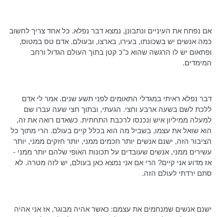
אם נפתח את העיניים ונתבונן, נמצא דבר נפלא. כל אחד צריך לחשוב
כמה אנשים יש בשכונתו, בעירו, בארצו, ובעולם. אדם טס במטוס,
ופתאום יש לו הרגשה שהוא כ"כ קטן בתוך העולם הגדול ורחב
המימדים.
דבר נפלא ראיתי במגדלי התאומים לפני תשע שנים. אמר לי אדם
ללכת לשם בשעה ארבע וחצי. הגעתי, ובתוך חצי שעה עברו שם
למעלה ממיליון איש ונכנסו לרכבת התחתית. כשאדם רואה את זה,
הוא שואל את עצמו, בשביל מה הוא בכלל קיים בעולם. הרי מתוך כל
הציבור הזה, ישנם אנשים יותר חכמים ממני, יותר חזקים ממני, יותר
עשירים ממני, אנשים שעובדים על תכונות האופי שלהם יותר ממני -
אז מדוע אני קיים? הרי אם אני נמצא כאן בעולם, יש לזה מטרה. לא
סתם ירדתי לעולם הזה.
ישנם אנשים שמנחמים את עצמם: כאשר אהיה מבוגר, אז אני אהיה