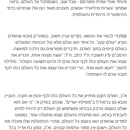
מיוחד ואולי אפילו מפורסם - אבל שוב, כשנסתכל על העולם, נראה
שמתוך עשרות מיליארדי אנשים, מעטים מאוד הם אלו שנחרטו בדפי
ההיסטוריה היהודית והעולמית.
@9כדי לבאר את הנושא, נקדים עניין חשוב.
בספה"ק
מובא שהאדם
נקרא "עולם קטן". כל אחד הוא עולם מלא וכל הכוחות הפועלים
בעולם קיימים בתוך האדם. הדברים מפורשים גם הלכה למעשה.
הרמב"ם
פ"ג תשובה
ה"ד
כתב, וז"ל: "עשה מצווה אחת, הכריע את
עצמו ואת העולם כולו לכף זכות וגרם לו ולהם תשועה והצלה". וחלילה
להפך: "חטא
חטא
אחד, הרי הכריע את עצמו ואת כל העולם כולו לכף
חובה וגרם לו השחתה".
א"כ, האדם הקטן מחזיק את כל העולם כולו לכף זכות או חובה. העניין
מובא גם
ברמח"ל
ב"מסילת-ישרים", שכתב בפרק א': "כי אם הוא
שולט בעצמו ונדבק בבוראו ומשתמש מן העולם רק להיות לסיוע
לעבודת בוראו, הוא מתעלה והעולם עצמו מתעלה עמו". נמצאנו
למדים שהאדם הוא בעצם כל העולם, שהרי ההתעלות שלו מעלה את
כל העולם, וישנם אין ספור עולמות קטנים. וא"כ, טמון כח אדיר בכל