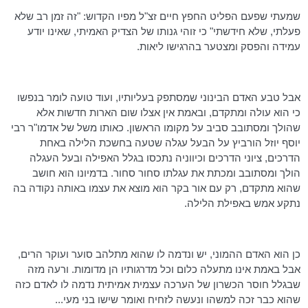
שמעתי שפעם הפליט החפץ חיים זצ"ל מפיו הקדוש: "זה זמן רב שלא
פעלתי, שלא חידשתי" כי זוהי גנותו של הצדיק האמיתי, שאינו יודע
עמידה והפסק ומצטער בהרגישו ליאות.
אבל טבע האדם הבינוני שמסתפק בעליותיו, ועוד טועה לומר בנפשו
כי הוא עולה ומתקדם, ובאמת אין אצלו שום הארות חדשות אלא
שהולך ומסתובב סביב על מקומו הראשון. כאותו משל של אדמו"ר רבי
יוסף יוזל
הורביץ
על הבעל עגלה שטעה בחשכת הלילה באחת
הדרכים, ציוני הדרכים וכיווניה נתכסו בגלל האפילה ובעל העגלה
הולך ומסתובב ומכתת את עגלתו סחור
סחור
. בדמיונו הוא חושב
שהוא מתקדם, רק עם אור בקר הוא מוצא את עצמו באותה נקודה בה
נתקע אמש באפילת הלילה.
כן הוא האדם ההמוני, יש ונדמה לו שהוא מתלהב סוער ועוקר הרים,
אבל באמת אינו מתעלה כלום וכל מדרגותיו הן מדומות. ורעה מזה
שבגלל חוסר הכשרון של הערכה עצמית אמיתית נדמה לו לאדם כזה
שהוא כבר זכה למשהו ונעשה לזחיח ואומר שישו בני מעי...