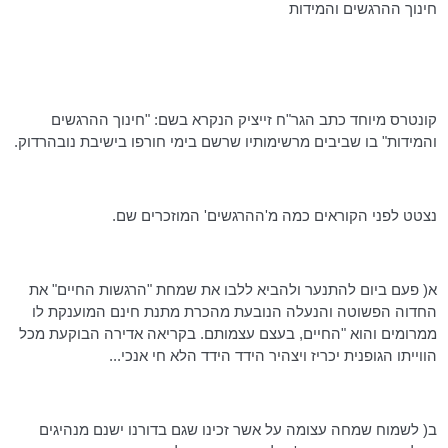
חינוך
ההרגשים
והמידות
קונטרס מיוחד כתב
הגר"ח
זייציק
הנקרא בשם: "חינוך
ההרגשים
והמידות" בו שביבים מרשימותיו שרשם בימי חורפו בישיבת
נובהרדוק
.
נצטט לפני הקוראים כמה
מ'ההרגשים
' המוזכרים שם.
א( פעם ביום להתנער ולהביא ללבו את שמחת "הרגשות החיים" את
החדוה הפשוטה והנעלה הנובעת מהכרת מתנת חינם המוענקת לו
ממרומים והוא "החיים, בעצם עצמותם. בקריאה אדירה הבוקעת מכל
הווייתו הגופנית יכריז ויצהיר הידד
הידד
הלא חי אנכי...
ב( לשמוח שמחה עצומה על אשר זכינו שגם בדורנו ישנם מנהיגים