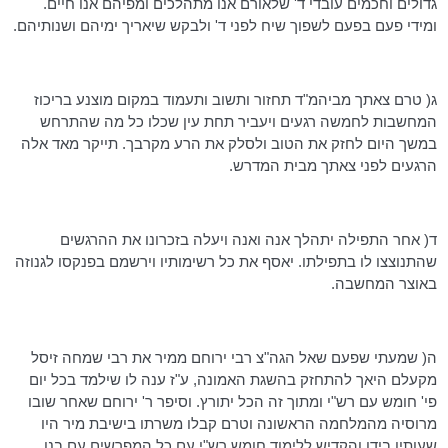
גדולים וחכמים עובדי ד' שלאורם אנו מתהלכים ומפיהם אנו חיים.
ומידי פעם בפעם לשפוך שיח לפני ד' ולבקש שיאריך ימיהם ושנותיהם.
ג( טרם צאתך מביהמ"ד תחזור ותשוב ותעמוד במקום מוצנע בריכוז
המחשבות לחמשה רגעים ויעביר תחת עין שכלו כל מה שהתרחש
במשך היום לחזק את הטוב ולסלק את הרע מקרבך. תייקר מאד אלה
הרגעים לפני צאתך מבית המדרש.
ד( אחר התפילה יתהלך אנה ואנה ויעלה בזכרונו את
ההרגשים
שהתנוצצו לו בתפילתו. יאסף את כל רשימותיו וירשמם בפנקסו לגנוזה
באוצר המחשבה.
ה( שמעתי שפעם שאל
הגה"צ
רבי ירוחם ממיר את רבי שמחה
זיסל
מקעלם
היאך להתחזק בהשגת האמונה, ע"ז ענה לו שילמד בכל יום
פי' חומש עם רש"י ומתוך זה הכל יתורץ. וסיפר ר' ירוחם שאחר שובו
מרוסיה מהמלחמה הראשונה וטרם קבלו משרתו בישיבת
מיר
היו
שעותיו בידו והקדיש ללימוד חומש רש"י עם כל המפרשים עם בנו