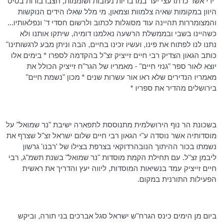
"ידי אשר כרתו עצי יער במדבריות נעזבות ושוממות, חצבו בורות בטיט
היוון במקומות שאיה צלמוות וצמאון, מי מלל שאלו הידים הנוקשות
והמצומררות תהיינה עוד מסוגלות לכתוב ולרשום חסדי ד' ונפלאותיו...
כשהיינו בשבי ובממשלת הרשעה נאלמנו דומיה, שיתקו אותנו ולא
נתנו לנו לפתוח את פינו,
ועשיו
זכינו בחיים, הבה וניתן מבע לרגשותינו"
כותב הגאון הצדיק רבי חיים
זייציק
זצ"ל בהקדמה לספרו * בימים אלו
יוצא לאור ספר "גנזי חיים" - מאמריו של
הגר"ח
זייציק
הכולל את
מאמריו הנדירים שלא ראו אור עשרות שנים * מכון "נשמת חיים"
בירושלים מהדיר את ספריו *
בשכונת הר נוף הירושלמית מתנוססת לתפארה ישיבת "נר שמואל" על
מוסדותיה אשר נוסדה ע"י הגאון רבי חיים שלום ישראל זצ"ל שצרף את
נשמתו בכור ההיתוך
הנובהרדוקאי
בצרפת בצילו של 'רבנו' גרשון
ליבמן זצ"ל. עם תחילת הקמת מוסדות "נר שמואל" בשנת תשמ"ג, רבי
חיים
זייציק
עמד בנשיאות המוסדות, ליווה יעץ והדריך את ראשית
הפעילות התורנית במקום.
ביום מן הימים כינס
הגרח"ש
ישראל סגל אברכים בני תורה, וביקש