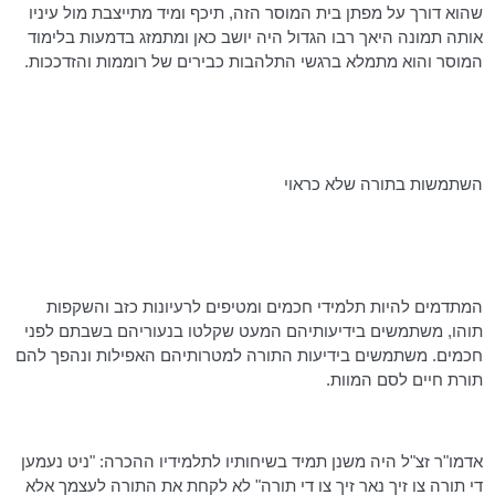
שהוא דורך על מפתן בית המוסר הזה, תיכף ומיד מתייצבת מול עיניו
אותה תמונה היאך רבו הגדול היה יושב כאן ומתמזג בדמעות בלימוד
המוסר והוא מתמלא ברגשי התלהבות כבירים של רוממות והזדככות.
השתמשות בתורה שלא כראוי
המתדמים
להיות תלמידי חכמים ומטיפים לרעיונות כזב והשקפות
תוהו, משתמשים בידיעותיהם המעט שקלטו בנעוריהם בשבתם לפני
חכמים. משתמשים בידיעות התורה למטרותיהם האפילות ונהפך להם
תורת חיים לסם המוות.
אדמו"ר זצ"ל היה משנן תמיד בשיחותיו לתלמידיו ההכרה: "ניט
נעמען
די תורה צו
זיך
נאר
זיך
צו די תורה" לא לקחת את התורה לעצמך אלא