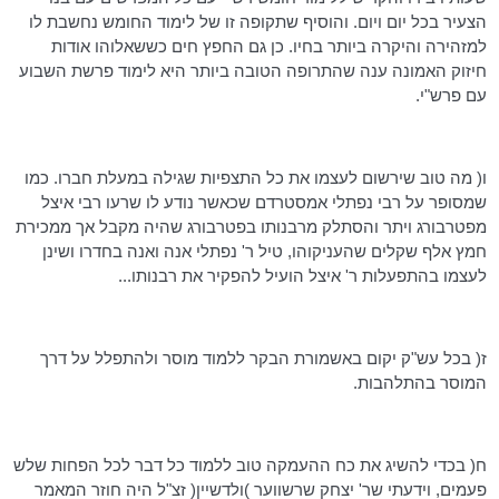
הצעיר בכל יום ויום. והוסיף שתקופה זו של לימוד החומש נחשבת לו
למזהירה והיקרה ביותר
בחיו
. כן גם החפץ חים כששאלוהו אודות
חיזוק האמונה ענה שהתרופה הטובה ביותר היא לימוד פרשת השבוע
עם
פרש"י
.
ו( מה טוב שירשום לעצמו את כל התצפיות שגילה במעלת חברו. כמו
שמסופר על רבי נפתלי אמסטרדם שכאשר נודע לו שרעו רבי
איצל
מפטרבורג ויתר והסתלק
מרבנותו
בפטרבורג שהיה מקבל אך ממכירת
חמץ אלף שקלים שהעניקוהו, טיל ר' נפתלי אנה ואנה בחדרו ושינן
לעצמו בהתפעלות ר'
איצל
הועיל להפקיר את
רבנותו
...
ז( בכל עש"ק יקום באשמורת הבקר ללמוד מוסר ולהתפלל על דרך
המוסר בהתלהבות.
ח( בכדי להשיג את כח ההעמקה טוב ללמוד כל דבר לכל הפחות שלש
פעמים, וידעתי שר' יצחק
שרשווער
)
ולדשיין
( זצ"ל היה חוזר המאמר