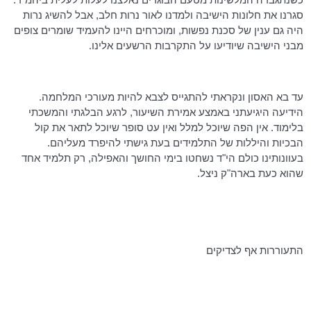
סגרנו את חלונות הישיבה ולמדנו לאור נרות חלב, אבל להשיג נרות
היה גם ענין של סכנת נפשות, ומוכרחים היינו להעמיד שומרים צופים
מבני הישיבה שיודיעו על התקרבות הרשעים אלינו.
עד בא האסון ונקראתי להתגייס לצבא להיות מעורכי המלחמה.
הידיעה
היגיעתני
באמצע אמירת השיעור, לרגע הבלגתי והמשכתי
בלימוד. אין הפה שיוכל למלל ואין עט סופר שיוכל לתאר את קול
הבכיות והיללות של התלמידים בעת גישתי להיפרד מעליהם.
בעוונותינו כולם הי"ד נשחטו בימי החושך והאפילה, רק תלמיד אחד
שהוא כעת בארה"ק ניצל.
התעוררות אף לצדיקים