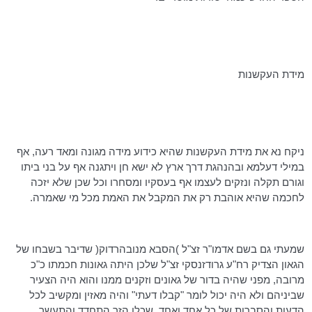
מידת העקשנות
ניקח נא את מידת העקשנות שהיא כידוע מידה מגונה ומאד רעה, אף
במילי
דעלמא ובהנהגת דרך ארץ לא ישא חן
ויתגנה
אף על בני ביתו
וגורם תקלה ונזקים לעצמו אף בעסקיו ומסחרו וכל שכן שלא יזכה
לחכמה שהיא אוהבת רק את המקבל את האמת מכל מי שאמרה.
שמעתי גם בשם אדמו"ר זצ"ל )הסבא
מנובהרדוק
( שדיבר בשבחו של
הגאון הצדיק
רח"ע
גרודזנסקי
זצ"ל שלכן היתה גאונות חכמתו כ"כ
מרובה, מפני שהיה בדור של גאונים וזקנים ממנו והוא היה הצעיר
שביניהם ולא היה יכול לומר "קבלו דעתי" והיה מאזין ומקשיב לכל
הדעות והסברות של כל אחד ואחד. שכלו הזך התחדד והתעשר