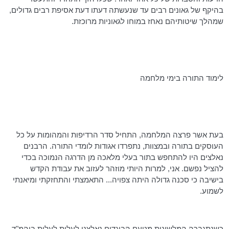
בהיקף של גאונים רבים עד שנעשתה דעתו דעת אסיפת רבים גדולים,
שמהלך שיטותיהם נאחז במוחו לגאוניות מרוכזת.
לימוד התורה בימי מלחמה
בעת אשר פרצה המלחמה, התחיל סדר הרדיפות והמהומות על כל
העוסקים בתורה ובמצוות, נתפרדו אגודות לומדי התורה. הרבנים
נאלצים היו להתחפש בתור בעלי מלאכה מן הדרגה הנמוכה בכדי
להציל נפשם. אני, למרות היותי מוזהר לעזוב את עבודת הקדש
בישיבה כי סכנה גדולה היתה צפויה... התאמצתי והתחזקתי ומיאנתי
לשמוע.
כשנתגברה
המלשינות מטעם הבוגדים נאלצנו לעלות לעלית ביהמ"ד.