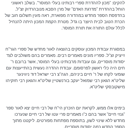
להקים: "מכון לההדרת ספרי רבותינו בעלי המוסר". בשלב ראשוני
הוחל בההדרת "מדרגת האדם" של מרן הסבא
מנובהרדוק
זצ"ל.
בהדפסת הספר מחדש במהדורה מפוארת, ראה מעין תשלום חוב של
הכרת הטוב לבית היוצר בו גדל. מטרת הקמת המכון היתה להנחיל
לכלל עולם התורה את תורת המוסר.
במסגרת עבודת המכון עוסקים בהוצאה לאור מחדש של ספרי
הגר"ח
זייציק
זצ"ל. ספריו מונים מאמרים רבים. מאמרים בהם משולבים לצד
יסודות מוסריים, גם עובדות מרבותינו בעלי המוסר, אשר ברובם ר'
חים היה כלי ראשון לפרסומם. עבודת ההדרה נעשית בהתייעצות עם
שומעי לקחו של ר' חיים ביניהם,
הגה"צ
רבי ישראל דוד
ניווינער
שליט"א הגאון רבי שמואל יעקב בורנשטיין שליט"א והגאון רבי חזקיהו
מישקובסקי
שליט"א.
בימים אלו ממש, לקראת יום הזכרון הי"ח של רבי חיים יצא לאור ספר
"גנזי חיים" אשר בהם כ"ו מאמרים פרי עטו של רבי חיים שנערכו
מחדש ללא שינוי לשון, בתוספת מפתחות מפורטים. ליקטנו מתוך
הספר החדש כמה יסודות מוסריים.