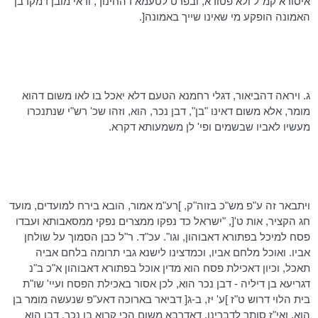
איסורא
קמ"ל
ולא
פטורא
, ובפרט
לטעמא
דהחינוך
, ודאי מובן
דמקרבן
האמונה הופקע מי שאינו שייך באמונה[.
ג. ויראה
דהביאור
, דגלי רחמנא הטעם דלא יאכל בו לאו משום
דהוא
מומר, אלא משום דאינו "בן", דבן נכר, הוא, וזהו
שכ
' רש"י
שנתנכרו
מעשיו לאביו שבשמים ופי' לן
משמעותא
דקרא
.
ויתבאר זה ע"פ מש"כ
בזוה"ק
, ]רע"מ אמור, הובא בירח למועדים, מועד
חג הקציר, אות ט'[, "ישראל כד נפקו ממצרים נפקי
ממסאבותא
ועבדו
פסח למיכל
בפתורא
דאבוהון
, וגו". עכ"ד. ר"ל כבן הסמוך על שולחן
אביו. ואוכל מלחם אביו,
וכמדצינו
לישנא
גבי תרומה בלחם אביה
תאכל, וכיון
דאכילת
פסח הוא מדין אוכל
בפתורא
דאבוהון
א"כ
ב"נ
דגריעא
בן דיליה - דבן נכר הוא, לכן אסור באכילת הפסח ועיי' שו"ת
בית הלוי דרוש ט"ז ]ע'
יז
, ב-ג[
דביאר
בארוכה
דאע"פ
שנעשה מומר בן
הוא,
ואי"ז
סותר לדברינו,
דאדרבא
משום הכי קרוא בן נכר, דבן הוא