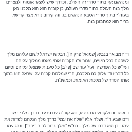
ומנהיגם אף בתוך סדרי זה העולם. וכדרך שיש לשאר אומות ולמצרים
מלך בזה העולם בתוך סדרי העולם, כן
קוב"ה
הוא
הוא
מלכנו כאן
בעוה"ז בתוך סדרי הטבע הנהוגים בו. וזה קירוב נורא מצד
קודשא
בריך הוא למתבונן בזה.
וד"ז
מבואר בנביא ]שמואל פרק ח'[,
דבקשו
ישראל לשום עליהם מלך
לשפטם ככל הגויים, ואמר ע"ז הקב"ה אותי מאסו ממלוך עליהם,
ועיי"ש כל הפרשה, ועיי' עוד שם ]
פי"ב
[ כל טענות שמואל עליהם וסיום
כל דבריו
וד
' אלוקיכם מלככם, הרי שמלכות קב"ה על ישראל הוא בתוך
אותו הסדר של מלכות האומות,
וכמשנ"ת
.
ו. ולהורות ולקבוע הנהגה זו, נהג
קוב"ה
עם פרעה כדרך מלכי בשר
ודם שבעוה"ז. ושלח אליו "שלח את עמי" כדרך מלך הנלחם לפדות את
עמו. ]כן הוא דרכו של מלך -
כמ"ש
"ומלך גבור לריב ריבם"[. ונהג עמו