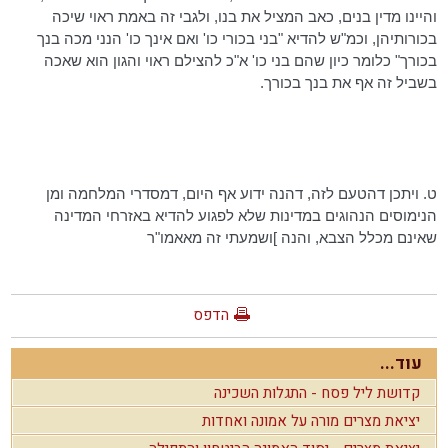
והיינו מדין בנים, כאב המציל את בנו, ולגבי זה באמת ראוי שיכה
בכורותיהן,
וכמ"ש
להדיא
"בני בכורי
כו
' ואם אינך
כו
' הנני מכה בנך
בכורך" כלומר כיון שהם בני
כו
' א"כ להצילם ראוי והגון הוא שאכה
בשביל זה אף את בנך בכורך.
ט. ויתכן
דהטעם
לזה,
דהנה
ידוע אף היום,
דמסדרי
המלחמה ומן
הנימוסים הנהוגים במדינות שלא לפגוע
להדיא
באזרחי המדינה
שאינם מכלל הצבא, והנה ]ושמעתי זה
מאאמו"ר
הדפס
עוד...
קדושת ליל פסח - התגלות השכינה
יציאת מצרים מורה על אמונה ואחדות