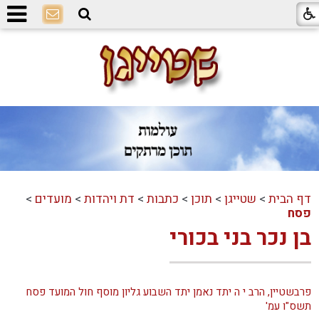
דף הבית
>
שטייגן
>
תוכן
>
כתבות
>
דת ויהדות
>
מועדים
>
פסח
בן נכר בני בכורי
פרבשטיין, הרב י ה יתד נאמן יתד השבוע גליון מוסף חול המועד פסח
תשס"ו עמ'