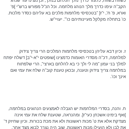
כשווה בשווה, כלומר כדרך מלך הנלחם במלך, וכן מצינו עוד שנהג
הקב"ה עימו כדרך מלך הנוהג מלחמה. וכל הנ"ל מפורש ברש"י ]פ'
וארא
, פ' ח', י"ז[ "בטכסיסי מלחמות מלכים בא עליהם כסדר מלכות.
כו
' בתחלה מקלקל מעיינותיהם
כו
'".
יעויי"ש
.
ז. וכיון
דבא
עליהן בטכסיסי מלחמות המלכים הרי צריך צידוק
למלחמה,
דכ"ה
מסדרי האומות
כדמצינו
]שופטים י"א-י"ב[
דשלח
יפתח
למלך בני עמון "מה לי ולך כי בא להלחם בארצי", הרי שלפתוח
במלחמה צריך צידוק וטענה, ובכאן טענת
קוב"ה
שלח את עמי ואם
אינך
וכו
'.
ח. והנה, בסדרי המלחמות יש הגבלה לאמצעים הנהוגים במלחמה,
]ואף בימינו אשכחן
כעי"ז
[. ומהנראה, שטענת שלח את עמי אינה
מצדקת אלא את ט' מכות ראשונות ולא את מכת בכורות. וכיון שחיזק ד'
את לבו ולא הועילו מכות ראשונות, שוב היה נצרך לבוא מצד אחר,