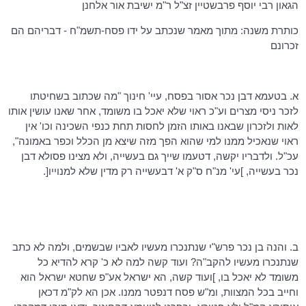
הגאון רבי יוסף
פרבשטיין
זצ"ל ר"מ ישיבת אור אלחנן
כותרת משנה: מתוך מאמר שנכתב על ידו פסח-תשמ"ח - דבריהם הם
זכרונם
א.
בטעמא
דבן נכר אסור בפסח, עיי' חינוך "מה שכתוב בשחיטתו
לזכר ניסי מצרים
וע"כ
ראוי שלא יאכל בו משומד, אחר שאנו
עושין
אותו
לאות ולזכרון שבאנו באותו הזמן לחסות תחת כנפי השכינה
וכו
' אין
ראוי שנאכיל ממנו למי שהוא הפך מזה שיצא מן הכלל וכפר באמונה",
עכ"ל. ולדבריו יקשה,
דטעמו
שייך גם בעשייה, ולא מצינו
פסולא
דבן
נכר בעשייה, ]עי' מנ"ח
ס"ק
א'
דבעשייה
רק מדין שלא למנוייו[.
ב. והנה בן נכר
פרש"י
שנתנכרו
מעשיו לאביו שבשמים, ולמה לא כתב
שנתנכרו
מעשיו להקב"ה? ועוד קשה למה לא כ' קרא
להדיא
כל
משומד לא יאכל בו, ]ועוד קשה, הא ישראל אע"פ שחטא ישראל הוא
וחייב בכל המצוות,
ומ"ש
פסח
דנפטר
ממנו. אכן הא לק"מ דכאן