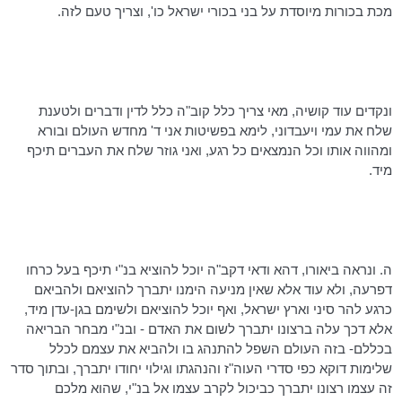
מכת בכורות מיוסדת על בני בכורי ישראל
כו
', וצריך טעם לזה.
ונקדים עוד קושיה, מאי צריך כלל
קוב"ה
כלל לדין ודברים ולטענת
שלח את עמי ויעבדוני,
לימא
בפשיטות אני ד' מחדש העולם ובורא
ומהווה אותו וכל הנמצאים כל רגע, ואני גוזר שלח את העברים תיכף
מיד.
ה. ונראה ביאורו,
דהא
ודאי
דקב"ה
יוכל להוציא בנ"י תיכף בעל כרחו
דפרעה
, ולא עוד אלא שאין מניעה הימנו יתברך להוציאם ולהביאם
כרגע להר סיני וארץ ישראל, ואף יוכל להוציאם ולשימם בגן-עדן מיד,
אלא
דכך
עלה ברצונו יתברך לשום את האדם - ובנ"י מבחר הבריאה
בכללם- בזה העולם השפל להתנהג בו ולהביא את עצמם לכלל
שלימות דוקא כפי סדרי העוה"ז והנהגתו וגילוי יחודו יתברך, ובתוך סדר
זה עצמו רצונו יתברך כביכול לקרב עצמו אל בנ"י, שהוא מלכם