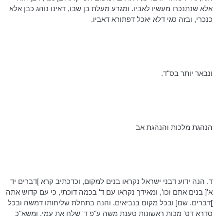
אלא
שנתנכרו
מעשיו לאביו.
ומגרע
מעלת בן שבו, דאינו נוהג כבן אלא
כנכרי, ובזה
סגי
דלא יאכל
דפתורא
דאביו
.
ונבאר יותר בס"ד.
הנהגת מלכות והנהגת אב
ד. הנה ידוע
דבני
ישראל נקראו בנים למקום,
וכדכתיב
קרא ]דברים יד
א'[ בנים אתם
וכו
', ומאידך נקראו עם ד' בכמה
דוכתי
, כי עם קדוש אתה
]דברים, שם[ ובכל מקום בנביאים, והנה בתחלת שליחותו
דמשה
ובכל
סדרא
דט
' מכות ראשונות טענת משה ע"פ ד' שלח את עמי.
ומשא"כ