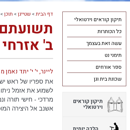
דף הבית
>
שטייגן
>
תוכן
>
תיקון קוראים וירטואלי
תשועתם ה
כל הכותרות
ב' אזרחי
עשה זאת בעצמך
תימני נט
ספר אורחים
ליינר, י' י' יתד נאמן מוסף קדש גליון 
שכונת בית וגן
את ספריו של ראש ישיב
לשמוע את אזמל ניתוח
מרדכי -
חישי
תורה
ונ
תיקון קוראים
וירטואלי
אשנב אל היצירה המופ
הלכה יומית