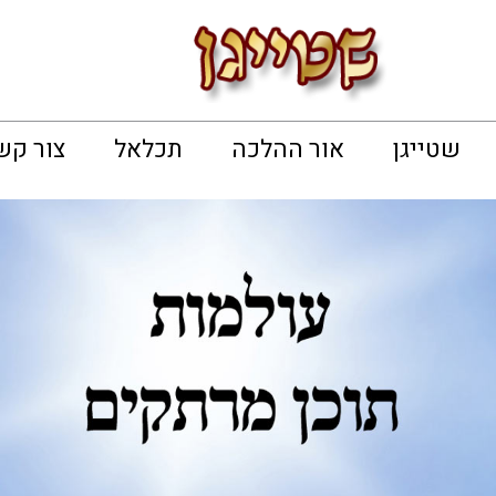
שטייגן
אור ההלכה
תכלאל
צור קש