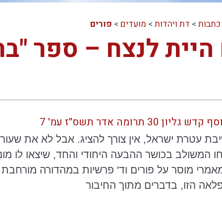
כתבות
>
דת ויהדות
>
מועדים
>
פורים
יית לנצח – ספר "בר
30 תרומה אדר תשס"ז עמ' 7
ת עטרת ישראל, אין צורך להציג. אבל לא את שעוריו
ו המשולב בכושר ההבעה היחודי והחד, שיצאו לו מו
מאמרי
מוסר על פורים
וד
' פרשיות במהדורה מורחבת ו
לאה הזו, בדברים מתוך החיבור