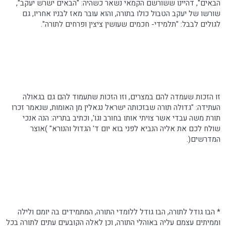
הבאים", דהיינו ששורשם הקמאי נשאר כשהיה: "הבאים ישרש יעקב",
שורשו של יעקב הטבול כולו בתורה, והוא עובר מאז לבניו אחריו, גם
לגולים לבבל: "תלמידי- חכמים
שעושין
ציצין
ופרחים לתורה".
זו הזכות שעמדה להם במצרים, וזו הזכות שתעמוד להם גם בגאולה
העתידה: "גדולה תורה שבזכותה ישראל
נגאלין
מן האומות, שנאמר זכרו
תורת משה עבדי אשר צויתי אותו בחורב וגו', וכתיב בתריה: הנה אנכי
שולח לכם את אליה הנביא לפני בוא יום ד' הגדול והנורא" )אוצר
המדרשים(.
* הבו גודל לתורה, הבו גודל ללומדי התורה, המתמידים בה יומם ולילה
וממיתים עצמם עליה באוהלי התורה, וכן לאלה הקובעים עתים לתורה בכל