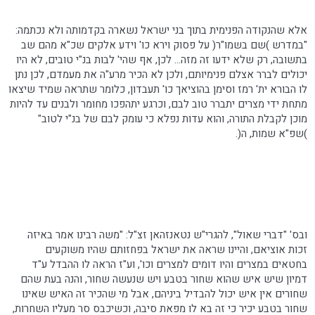
אלא שהנקודה הפנימית בתוך בני ישראל נשארה בקדמותה ולא
נכתמה
:
"במדרש )שם
בשמו"ר
( על פסוק וירא
כו
' וידע אלקים שכ"א מהם שב
בתשובה, רק שלא ידעו זה מזה... לכן, אף שהי' לבות בנ"י טובים, לא היו
יכולים לברר אצלם פנימיותם, ולכן לא הכיר מרע"ה את מעמדם, לכן נתן
לו הבורא
ית
' רמז וסימן בהוציאך
כו
'
תעבדון
, כלומר שתראה שמיד שיצאו
מתחת ידי מצרים יתברר טוב לבם, וכרגע יתהפכו מחומר ולבנים עד להיות
מוכן לקבלת התורה, והוא עדות נפלא כי עומק לבם של בנ"י לטוב"
)שפ"א שמות, ה(.
ובס' "דברי שאול",
להגרי"ש
נטאנזהאן
זצ"ל: "משה
רבינו
אמר באיזה
זכות אוציאם, והיינו שראה את ישראל בפחזותם שהיו משוקעים
בחטאים במצרים והיו דומים למצרים
וכו
', וע"ז הראה לו ההבדל ע"ד
דמיון שיש איש שהוא שחור בטבע ויש שנעשה שחור, והנה בעת שהם
שחורים אין איש יכול להבדיל ביניהם, אבל מי שהכיר זה האיש שאינו
שחור בטבע יכיר כי זה בא לו מפאת סיבה, וכשיכבס סר מעליו השחרות,