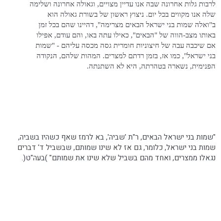
לרבות גלות אחרונה שבה אנו עדיין מצויים, וגאולה אחרונה ושלימה
שלה אנו מקווים בכל יום. ניצוץ ראשון של בשורת גאולה הוא
ב"ואלה שמות בני ישראל הבאים מצרימה", דהיינו שהם בכל זמן
באותו מצב-הווה של "הבאים", כאילו עתה באו, והם עודם, אפילו
אם שיכבה עבה של חיצוניות חומרית גסה מכסה עליהם - "שמות
בני ישראל", כמו אז, בזמן רדתם למצרים. המהות שלהם, הנקודה
הפנימית, נשארה בטהרתה, היא לא השתנתה.
"שמות בני ישראל הבאים, ר"ת 'שביה', בא לרמז שאף כשהיו בשביה,
שמות בני ישראל, כלומר, גם אז לא שינו שמותם, שבשביל ד' דברים
נגאלו ממצרים, ואחד מהם בשביל שלא שינו את שמותם" )
בעה"ט
(.