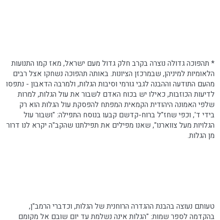
*
תהפוכה
גדולה נוצרה בקרב חלק גדול מעם ישראל, מאז קמו התנועות
הלאומיות למיניהן, שבמרכזן הציונות. באותה
תהפוכה
נשחקו אצל רבים
מהעם התודעה וההבנה לגבי גורמי וסיבות הגלות, ולמרבה הדאבון - נתפסו
לדיעות
הכוזבות, כאילו יש בכוח האדם לשבור את עול הגלות, למרות
שלפי האמונה היהודית הקמאית המפתח להפסקת עול הגלות הוא רק
בידי ד', וכפי שחז"ל ברוח-קדשם קבעו בנוסח התפילה: "ושבור עול
הגלויות מעל צווארנו", שאנו מפילים את תפילתנו שהקב"ה יקרא לנו דרור
מן הגלות.
טעותם נעוצה בהבנת ההגדרה הרוחנית של הגלות, וכדברי
הרמב"ן
,
בהקדמה לספר שמות: "הגלות אינה נשלמת עד יום שובם אל מקומם