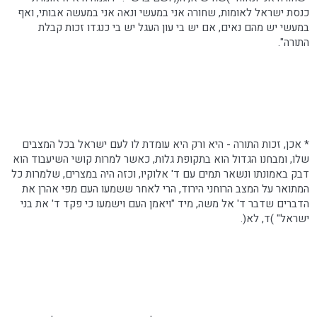
כנסת ישראל לאומות, שחורה אני במעשי ונאה אני במעשה אבותי, ואף
במעשי יש מהם נאים, אם יש בי
עון
העגל יש בי כנגדו זכות קבלת
התורה".
* אכן, זכות התורה - היא ורק היא עומדת לו לעם ישראל בכל המצבים
שלו, ומבחנו הגדול הוא בתקופת גלות, כאשר למרות קושי
השיעבוד
הוא
דבק באמונתו ונשאר תמים עם ד' אלוקיו, וכזה היה במצרים, שלמרות כל
המתואר על המצב הרוחני הירוד, הרי לאחר ששמעו העם מפי אהרן את
הדברים שדבר ד' אל משה, מיד "ויאמן העם וישמעו כי פקד ד' את בני
ישראל" )ד, לא(.