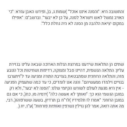
והתשובה היא: "והסנה איננו אוכל" )שמות ג, ב(, ופירש האבן עזרא: "כי
האויב נמשל לאש וישראל לסנה, על כן לא יבער".
וברשב"ם
: "אפילו
במקום יציאת הלהבה מן הסנה לא היה גחלת כלל".
שתים הן התלאות שידענו במרוצת הגלות הארוכה שבאה עלינו בגזירת
עליון: התלאה הגשמית, דהיינו סבל ומצוקה, רדיפות ושחיטות וכל הנובע
מזה; והתלאה הרוחנית שמתבטאת בעזיבת התורה ומגיעה עד ל"ויתערבו
בגויים וילמדו ממעשיהם". והנה אנו לומדים, כי עד כמה שתעמיק הפגיעה
- אין היא מגעת לעולם לשורש הקיומי שלנו: "הסנה לא יבער", ולא רק
במובן הגשמי הוא כך: "ואותך לא אעשה כלה" )ירמיה
מו
, כח(, כי אם גם
במובן הרוחני: "אמרו לו תלמידיו )לר"ח בן
תרדיון
, בשעה ששרפוהו(, רבי,
מה אתה רואה, אמר להן
גוילין
נשרפין
ואותיות פורחות" )ע"ז,
יח
.(.