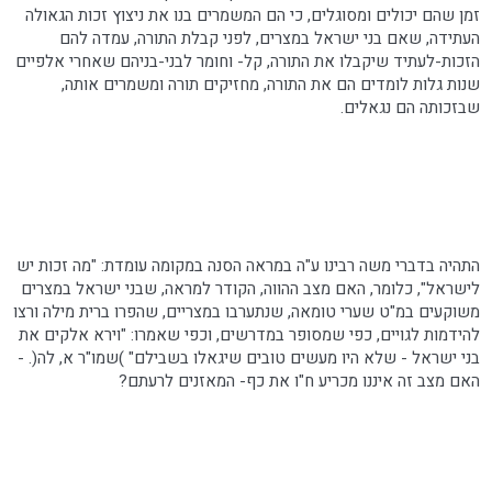
זמן שהם יכולים ומסוגלים, כי הם המשמרים בנו את ניצוץ זכות הגאולה
העתידה, שאם בני ישראל במצרים, לפני קבלת התורה, עמדה להם
הזכות-לעתיד שיקבלו את התורה, קל- וחומר לבני-בניהם שאחרי אלפיים
שנות גלות לומדים הם את התורה, מחזיקים תורה ומשמרים אותה,
שבזכותה הם נגאלים.
התהיה בדברי משה
רבינו
ע"ה במראה הסנה במקומה עומדת: "מה זכות יש
לישראל", כלומר, האם מצב ההווה, הקודר למראה, שבני ישראל במצרים
משוקעים
במ"ט
שערי טומאה, שנתערבו במצריים, שהפרו ברית מילה ורצו
להידמות לגויים, כפי שמסופר במדרשים, וכפי שאמרו: "וירא אלקים את
בני ישראל - שלא היו מעשים טובים שיגאלו בשבילם" )שמו"ר א, לה(. -
האם מצב זה איננו מכריע ח"ו את כף- המאזנים לרעתם?