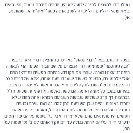
ואילו ירדו למצרים לסיבה ידועה לא היו עוקרים דירתם ובאים, והיו באים
ביאת עראי ורגליהם רגל ישרה לשוב ארצה כנען" )
אוה"ח
הק
' שמות א,
א(.
בענין זה כותב בעל "דברי שאול" באריכות, ותמצית דבריו היא, כי בענין
"הבה
נתחכמה
" שמחמתה גזרו המצרים על
השיעבוד
והעינוי, הרי לכאורה
היתה זו "עצה נבערה", שהרי אם מקודם, בהיותם חפשים נתייראו מהם
אולי יילחמו בם,
מכש"כ
כשעוד ישעבדו ויענו אותם, אלא שלדבריו כבר
נודע למצרים ש"הושם לחק עליהם מפי הבורא אשר לא ימרדו במלכם
בהיותם בשבי כל אומה ואומה, הם כשה נאלמה, ולדעתי זה שכוונו חז"ל
בכתובות דף קי"ג ששלוש שבועות השביעם הבורא ואחת מהם שלא
ימרדו באומות, והיינו שכן השביעם ונתן להם בטבעם שיהיו נכנעים
ומקבלים עליהם עול מלכות והגלות באהבה
וכו
', ומעתה כל עוד שהם
חפשים היו מתיראים מהם שלא ימרדו, אבל כל ששמו עליהם שרי מסים
ידעו כי יד ד' עליהם להיות בגולה עד יום פקד אותם לטוב" )פ' שמות
עמ
'
מה(.