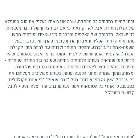
זכינו לחיות בתקופה כה מיוחדת, שבה אנו רואים בעליל את הנס המופלא
של הצלת התורה, אבל לא רק זאת, כי אם גם הצלתן של הרבה מנשמות
בני ישראל, בדמותם של האלפים והרבבות כ"י שצצים ופורחים ממש
מתהומות הדחיה, הכליון והאבדון הרוחני, וכמו כהרף-עין, כדברי בעל
השפת
-אמת זי"ע: "כרגע יתהפכו מחומר ולבנים עד להיות מוכן לקבלת
התורה". איה צייר-אומן שישכיל לצייר תמונה כה מרהיבה, שאנשים שהיו
בדיוק כפי שנראים בעינינו הלוחמים
בחימה
שפוכה נגד התורה ושומריה -
נהפכים בתהליך קצר ליהודים שלימים באמונתם ובקבלת עול תורה
ומצוות, מתוך שמחה ומתוך הכנעה וענווה, כשהם משליכים מעליהם את
כל עברם? האין זה כפי שכותב בעל "דברי שאול": "כי אינם מקולקלים
בטבעם, כי אחרי כל הטומאות אשר
נשקעו
בהם עוד יצלחו תיכף לקבל
קדושת התורה"?
"שחורה אני ונאוה" )שה"ש א, ה(, ושם ברש"י: "דוגמה היא זו אומרת