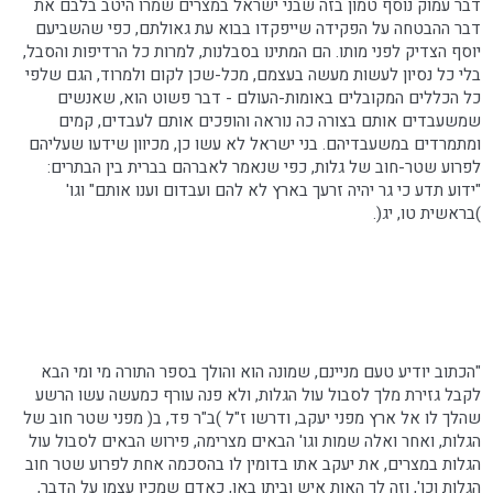
דבר עמוק נוסף טמון בזה שבני ישראל במצרים שמרו היטב בלבם את
דבר ההבטחה על הפקידה שייפקדו בבוא עת גאולתם, כפי שהשביעם
יוסף הצדיק לפני מותו. הם המתינו בסבלנות, למרות כל הרדיפות והסבל,
בלי כל נסיון לעשות מעשה בעצמם, מכל-שכן לקום ולמרוד, הגם שלפי
כל הכללים המקובלים באומות-העולם - דבר פשוט הוא, שאנשים
שמשעבדים אותם בצורה כה נוראה והופכים אותם לעבדים, קמים
ומתמרדים במשעבדיהם. בני ישראל לא עשו כן, מכיוון שידעו שעליהם
לפרוע שטר-חוב של גלות, כפי שנאמר לאברהם בברית בין הבתרים:
"ידוע תדע כי גר יהיה זרעך בארץ לא להם ועבדום וענו אותם" וגו'
)בראשית
טו
,
יג
(.
"הכתוב יודיע טעם מניינם, שמונה הוא והולך בספר התורה מי ומי הבא
לקבל גזירת מלך לסבול עול הגלות, ולא פנה עורף כמעשה עשו הרשע
שהלך לו אל ארץ מפני יעקב, ודרשו ז"ל )
ב"ר
פד, ב( מפני שטר חוב של
הגלות, ואחר ואלה שמות וגו' הבאים מצרימה, פירוש הבאים לסבול עול
הגלות במצרים, את יעקב אתו
בדומין
לו בהסכמה אחת לפרוע שטר חוב
הגלות
וכו
', וזה לך האות איש וביתו באו, כאדם שמכין עצמו על הדבר,