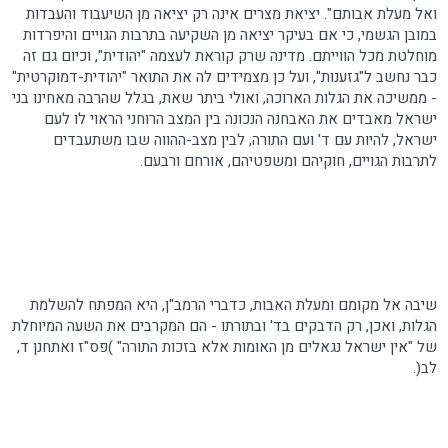
ואל מעלת
אבותם
". יציאת מצרים אינה רק יציאה מן
השיעבוד
והעבדות
במובן הגשמי, כי אם בעיקר יציאה מן השקיעה בתרבות הגויים והיפרדות
מוחלטת מכל הווייתם. מדינה שרק קוראת לעצמה "יהודית", וכיום גם זה
כבר נחשב ל"גזענות", ועל כן מצמידים לה את התואר "יהודית-דמוקרטית"
- ממשיכה את הגלות הארוכה, ואולי ביתר שאת, בגלל שהרבה מאחינו בני
ישראל מאבדים את האבחנה הנכונה בין המצב הרוחני הראוי לו לעם
ישראל, להיות עם ד' ועם התורה, לבין מצב-ההווה שבו משתעבדים
לתרבות הגויים, חוקיהם ומשפטיהם, אורחם ורבעם.
שיבה אל מקומם ומעלת האבות, כדברי
הרמב"ן
, היא המפתח להשלמת
הגלות, ואכן, רק הדבקים בד' ובתורתו - הם המקרבים את השעה המיוחלת
של "אין ישראל נגאלים מן האומות אלא בזכות התורה" )
פס"ז
ואתחנן ד,
לב(.