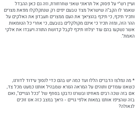
ועיין רש"י על פסוק אל תראוני שאני שחרחורת, וזה גם כאן ההבדל
שאמר לו הקב"ה שישראל מצד טבעם יפים רק שנתקלקלו מפאת מצרים
ותכיר תיכף, כי תיכף בהוציאך את העם ממצרים
תעבדון
את האלקים על
ההר הזה, ומזה תכיר כי אינם מקולקלים בטבעם, כי אחרי כל הטומאות
אשר
נשקעו
בהם עוד יצלחו תיכף לקבל קדושת התורה ויעבדו את אלקי
האמת".
* מה
נמלצו
הדברים הללו ועד כמה יש בהם כדי לנסוך עידוד לדורנו,
כשאנו עומדים ותוהים על המראה הנורא שמבהיל אותנו כמעט מכל צד,
אם בזה שכה רבים מאחינו ובשרנו נדבקו בסחף של "ככל הגויים", ואם
בזה שהציפו אותנו במאות אלפי גויים - היאך במצב כזה אנו זוכים
לגאולה?