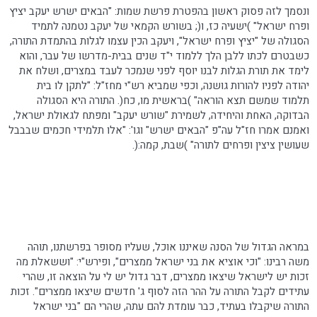
ונסמך לזה פסוק ראשון בהפטרת פרשת שמות: "הבאים ישרש יעקב יציץ
ופרח ישראל" )ישעיה
כז
, ו(; בשורש הקמאי של יעקב נטמנה לתמיד
הסגולה של "יציץ ופרח ישראל", ויעקב הכין עצמו לגלות בהתמדת התורה,
כשבטרם לכתו ללבן הלך ללמוד י"ד שנים בבית-מדרשו של עבר, והוא
לימד את תורת הגלות לבנו יוסף לפני שנמכר לעבד במצרים, ושלח את
יהודה לפניו להורות
גושנה
, וכפי שמביא רש"י מחז"ל: "לתקן לו בית
תלמוד שמשם תצא הוראה" )בראשית
מו
, כח(. התורה היא הסגולה
הבדוקה, האחת והיחידה, לשמירת "שורש יעקב" ומפתח לגאולת ישראל,
ואמנם אמרו חז"ל עה"פ "הבאים ישרש" וגו': "אלו תלמידי חכמים שבבבל
שעושין
ציצין
ופרחים לתורה" )שבת, קמה:(.
במראה הגדול של הסנה שאיננו אוכל, שעליו מסופר
בפרשתנו
, תוהה
משה
רבינו
: "וכי אוציא את בני ישראל ממצרים",
ופירש"י
: "וששאלת מה
זכות יש לישראל שיצאו ממצרים, דבר גדול יש לי על הוצאה זו, שהרי
עתידים לקבל התורה על ההר הזה לסוף ג' חדשים שיצאו ממצרים". זכות
התורה שיקבלו בעתיד, כבר עומדת להם עתה, שהרי הם "בני ישראל